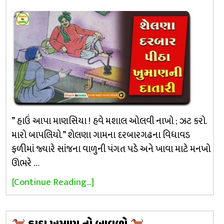
” હાઉં આપા માણસિયા ! હવે મશાલ ઓલવી નાખો ; ઝટ કરો.
મારો બાપલિયો.” શેલણા ગામના દરબારગઢના વિધાવડ
ફળીમાં જ્યારે સાંજના વાળુની પંગત પડે અને ખાવા માટે મનખો
ઊભરે …
[Continue Reading...]