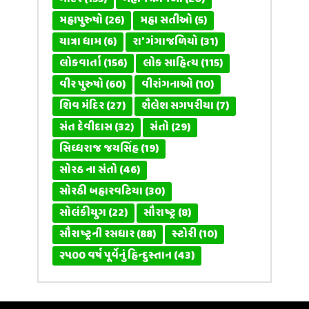
મહાપુરુષો
(26)
મહા સતીઓ
(5)
યાત્રા ધામ
(6)
રા' ગંગાજળિયો
(31)
લોકવાર્તા
(156)
લોક સાહિત્ય
(115)
વીર પુરુષો
(60)
વીરાંગનાઓ
(10)
શિવ મંદિર
(27)
શૈલેશ સગપરીયા
(7)
સંત દેવીદાસ
(32)
સંતો
(29)
સિધ્ધરાજ જયસિંહ
(19)
સોરઠ ના સંતો
(46)
સોરઠી બહારવટિયા
(30)
સોલંકીયુગ
(22)
સૌરાષ્ટ્ર
(8)
સૌરાષ્ટ્રની રસધાર
(88)
સ્ટોરી
(10)
૨૫૦૦ વર્ષ પૂર્વેનું હિન્દુસ્તાન
(43)