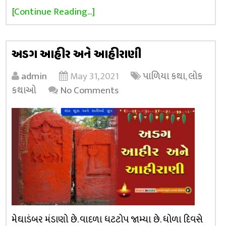
[Continue Reading...]
અડગ આહીર અને આહીરાણી
admin
May 31, 2021
પાળિયા કથા
,
લોક
કથાઓ
No Comments
મેઘાડંબર મંડાણો છે. વાદળા ધટટોપ જામ્યા છે. ધોળા દિવસે