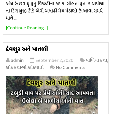
અંધારું છવાયું હતું. વિજળીના કડાકા બોલતાં હતાં. કાચાપોચા
ના દિલ ધ્રુજી ઊઠે એવો અષાઢી મેધ મંડાણો છે. આવા સમયે
માથે …
[Continue Reading...]
દેવશુર અને પાતળી
admin
September 2, 2020
પાળિયા કથા
,
લોક કથાઓ
,
લોકવાર્તા
No Comments