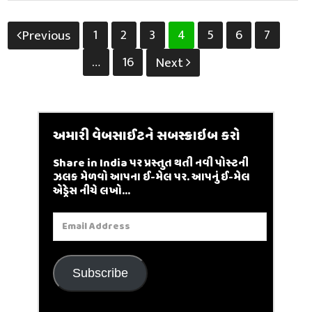
Posts
1
2
3
4
5
6
7
Previous
pagination
…
16
Next
અમારી વેબસાઈટને સબસ્ક્રાઇબ કરો
Share in India પર પ્રસ્તુત થતી નવી પોસ્ટની
ઝલક મેળવો આપના ઈ-મેલ પર. આપનું ઈ-મેલ
એડ્રેસ નીચે લખો...
Email
Address
Subscribe