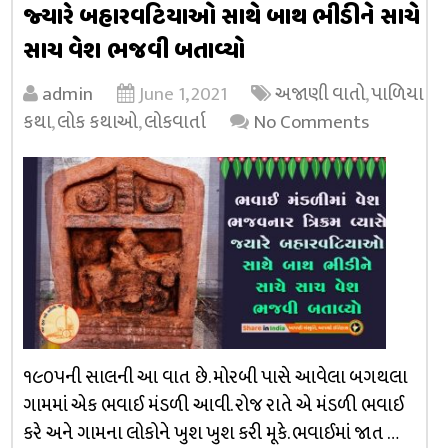
જ્યારે બહારવટિયાઓ સાથે બાથ ભીડીને સાચે
સાચ વેશ ભજવી બતાવ્યો
admin
June 1, 2021
અજાણી વાતો
,
પાળિયા
કથા
,
લોક કથાઓ
,
લોકવાર્તા
No Comments
૧૯૦૫ની સાલની આ વાત છે. મોરબી પાસે આવેલા બગથલા
ગામમાં એક ભવાઈ મંડળી આવી. રોજ રાતે એ મંડળી ભવાઈ
કરે અને ગામના લોકોને ખુશ ખુશ કરી મૂકે. ભવાઈમાં જાત …