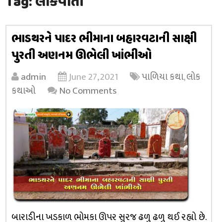
Tag:
લોકવાર્તા
ભાડથરને પાદર ભીમાના બહારવટાની સાક્ષી
પુરતી અણનમ ઊભેલી ખાંભીઓ
admin
June 27, 2021
પાળિયા કથા
,
લોક
કથાઓ
No Comments
બારાડીના ખડકાળ ભોમકા ઊપર સુરજ ઢળુ ઢળુ થઈ રહ્યો છે.