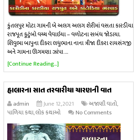
કુંતલપુર મોટા ગામની બે અલગ અલગ શેરીમાં વસતા કારડીયા
રાજપૂત કુટુંબો વચ્ચ વેવાઇયા – વળોટના સબંધ જોડાયા.
શિવુભા બાપુના દીકરા લધુભાના નાના ત્રીજા દીકરા રાયસંગજી
અને ગામના ઊગમણા ઝાંપા …
[Continue Reading...]
હાલારના સાત તરવારીયા ચારણની વાત
admin
June 12, 2021
અજાણી વાતો
,
પાળિયા કથા
,
લોક કથાઓ
No Comments