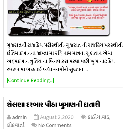
ગુજરાતની રાજકિય પરીસ્થીતીઃ ગુજરાત ની રાજકિય પરસ્થીતી
ઇતિમાદખાનના જાપ્તા મા રહિ નામ માત્રના સુલતાન એવા
અહમદખાન ત્રુતિય ના બિનવારસ મરણ પછી ખુબ નાટકિય
સ્વરુપ મા બદલાઇ. બધા આમીરો સુલ્તાન …
[Continue Reading...]
શેલણા દરબાર પીઠા ખુમાણની દાતારી
admin
August 2, 2020
કાઠીયાવાડ
,
લોકવાર્તા
No Comments