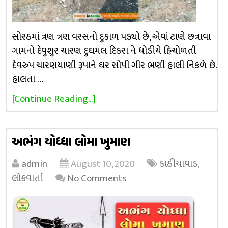
સોરઠમાં ત્રણ ત્રણ વરસનો દુકાળ પડ્યો છે, એવાં ટાણે છત્રાવા
ગામનો દેવુશુર ચારણ દુઘમલ દિકરા ને ધોડીયે હિચોળતી
દેવરુપ ચારણયાણી રૂપાને ઘર સોપી ગીર ભણી હાલી નિકળે છે.
હાલતા …
[Continue Reading...]
અભંગ યોધ્ધા લોમા ખુમાણ
admin
August 10, 2020
કાઠીયાવાડ
,
લોકવાર્તા
No Comments