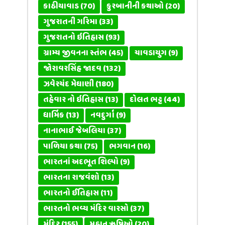
કાઠીયાવાડ
(70)
કુરબાનીની કથાઓ
(20)
ગુજરાતની ગરિમા
(33)
ગુજરાતનો ઇતિહાસ
(93)
ગ્રામ્ય જીવનના સ્તંભ
(45)
ચાવડાયુગ
(9)
જોરાવરસિંહ જાદવ
(132)
ઝવેરચંદ મેઘાણી
(180)
તહેવાર નો ઇતિહાસ
(13)
દોલત ભટ્ટ
(44)
ધાર્મિક
(13)
નવદુર્ગા
(9)
નાનાભાઈ જેબલિયા
(37)
પાળિયા કથા
(75)
ભગવાન
(16)
ભારતનાં અદભૂત શિલ્પો
(9)
ભારતના રાજવંશો
(13)
ભારતનો ઈતિહાસ
(11)
ભારતનો ભવ્ય મંદિર વારસો
(37)
મંદિર
(155)
મહાન ઋષિઓ
(20)