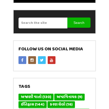
Search
FOLLOW US ON SOCIAL MEDIA
TAGS
અજાણી વાતો
(130)
અષ્ટવિનાયક
(9)
ઈતિહાસ
(144)
કરણ ઘેલો
(16)