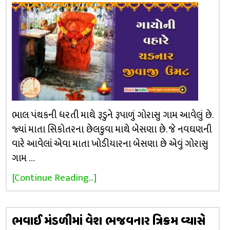
ભાલ પંથકની ધરતી માથે રૂડુને રૂપાળું ગોરાસુ ગામ આવેલું છે.
જ્યાં માતા સિકોતરના છેલકુવા માથે બેસણા છે. જે નવઘણની
વારે આવેલાં એવા માતા ખોડીયારના બેસણા છે એવું ગોરાસુ
ગામ …
[Continue Reading...]
ભવાઈ મંડળીમાં વેશ ભજવનાર ત્રિક્રમ વ્યાસે