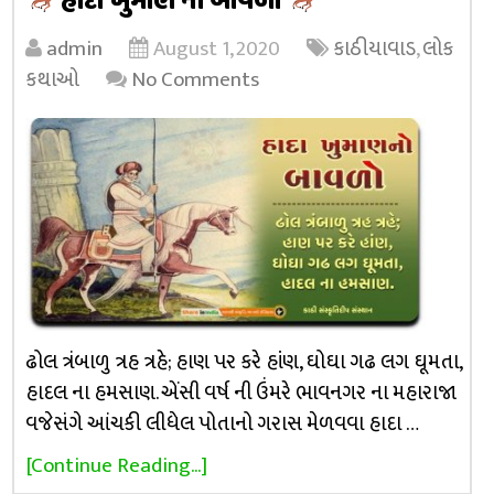
હાદા ખુમાણ નો બાવળો
admin
August 1, 2020
કાઠીયાવાડ
,
લોક
કથાઓ
No Comments
ઢોલ ત્રંબાળુ ત્રહ ત્રહે; હાણ પર કરે હાંણ, ઘોઘા ગઢ લગ ઘૂમતા,
હાદલ ના હમસાણ. એંસી વર્ષ ની ઉંમરે ભાવનગર ના મહારાજા
વજેસંગે આંચકી લીધેલ પોતાનો ગરાસ મેળવવા હાદા …
[Continue Reading...]