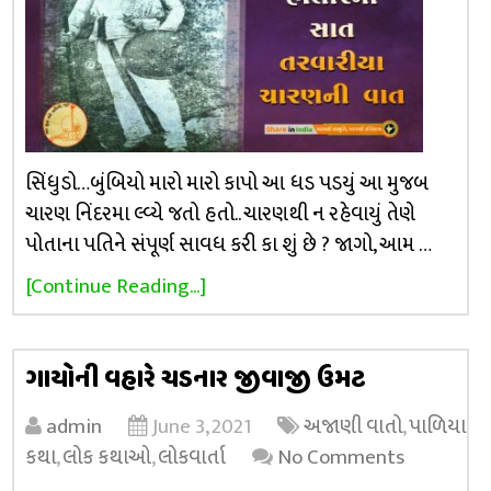
સિંધુડો…બુંબિયો મારો મારો કાપો આ ધડ પડયું આ મુજબ
ચારણ નિંદરમા લ્વ્યે જતો હતો.. ચારણથી ન રહેવાયું તેણે
પોતાના પતિને સંપૂર્ણ સાવધ કરી કા શું છે ? જાગો, આમ …
[Continue Reading...]
ગાયોની વહારે ચડનાર જીવાજી ઉમટ
admin
June 3, 2021
અજાણી વાતો
,
પાળિયા
કથા
,
લોક કથાઓ
,
લોકવાર્તા
No Comments