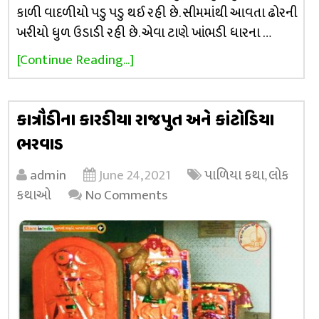
કાળી વાદળીયો પડુ પડુ થઈ રહી છે. સીમમાંથી આવતા ઢોરની
ખરીયો ધુળ ઉડાડી રહી છે. એવા ટાણે ખાંભડી ધારના …
[Continue Reading...]
કાત્રૌડીના કારડીયા રાજપુત અને કાંટોડિયા
ભરવાડ
admin
June 24, 2021
પાળિયા કથા
,
લોક
કથાઓ
No Comments