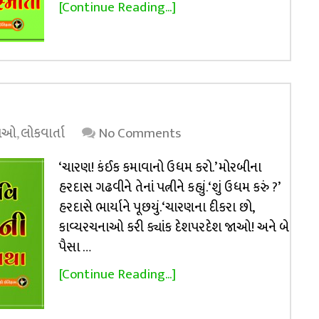
[Continue Reading...]
થાઓ
,
લોકવાર્તા
No Comments
‘ચારણ! કંઈક કમાવાનો ઉધમ કરો.’ મોરબીના
હરદાસ ગઢવીને તેનાં પત્નીને કહ્યું. ‘શું ઉધમ કરું ?’
હરદાસે ભાર્યાને પૂછયું. ‘ચારણના દીકરા છો,
કાવ્યરચનાઓ કરી ક્યાંક દેશપરદેશ જાઓ! અને બે
પૈસા …
[Continue Reading...]