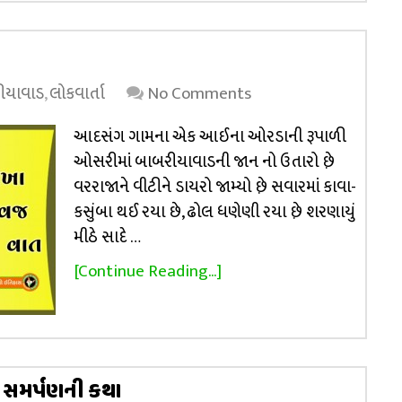
ીયાવાડ
,
લોકવાર્તા
No Comments
આદસંગ ગામના એક આઈના ઓરડાની રૂપાળી
ઓસરીમાં બાબરીયાવાડની જાન નો ઉતારો છે઼
વરરાજાને વીટીને ડાયરો જામ્યો છે઼ સવારમાં કાવા-
કસુંબા થઈ રયા છે, ઢોલ ધણેણી રયા છે઼ શરણાયું
મીઠે સાદે …
[Continue Reading...]
ય સમર્પણની કથા