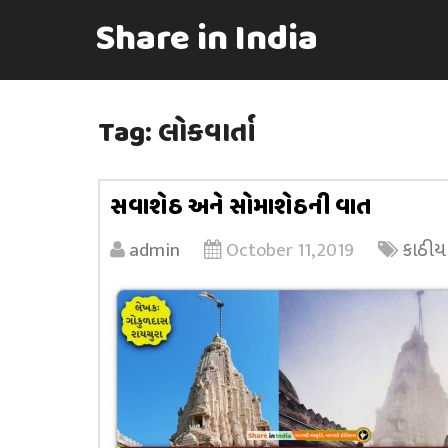
Share in India
Tag:
લોકવાર્તા
સવાશેઠ અને સોમાશેઠની વાત
admin
October 11, 2019
કાઠીય