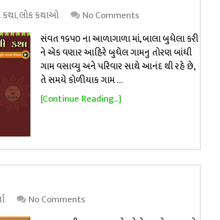
 કથા
,
લોક કથાઓ
No Comments
સંવત ૧૬૫૦ ના આળાગાળા માં, બાલા બુધેલા કરી
ને એક વણાર આહિરે બુધેલ ગામનુ તોરણ બાંધી
ગામ વસાવ્યુ અને પરિવાર સાથે આનંદ થી રહે છે,
તે સમયે કોળીયાક ગામ …
[Continue Reading...]
તા
No Comments