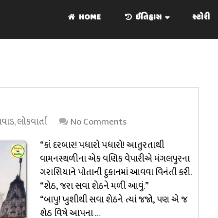
HOME
ઈતિહાસ
સ્ટોરી
ાવાડ
,
લોકવાર્તા
No Comments
“કાં દરબાર! પધારો પધારો! આતુરતાથી
વામનસ્થળીના એક વણિક વેપારીએ મંગલપુરના
ગરાસિયાને પોતાની દુકાનમાં આવવા વિનંતી કરી.
“શેઠ, જરા સવા શેઠને મળી આવું.”
“બાપુ! ખુશીથી સવા શેઠને ત્યાં જજો, પણ એ જ
શેઠ વિષે આપના …