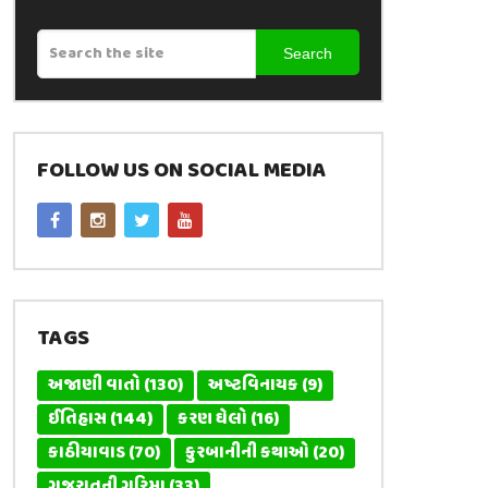
Search
FOLLOW US ON SOCIAL MEDIA
TAGS
અજાણી વાતો
(130)
અષ્ટવિનાયક
(9)
ઈતિહાસ
(144)
કરણ ઘેલો
(16)
કાઠીયાવાડ
(70)
કુરબાનીની કથાઓ
(20)
ગુજરાતની ગરિમા
(33)