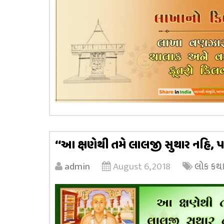
‘‘આ ક્ષણેથી તમે લાલજી સુથાર નહિ, પણ 
admin
August 6, 2018
લોક ક