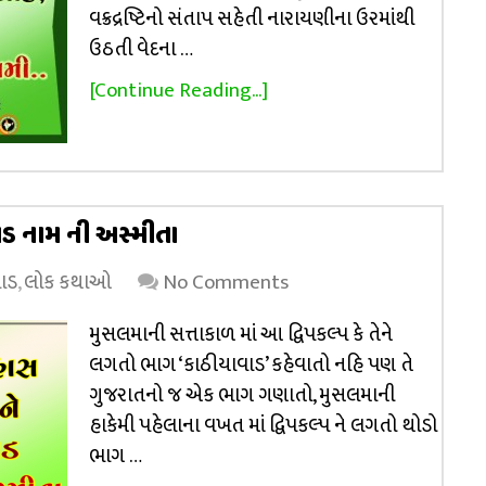
વક્રદ્રષ્ટિનો સંતાપ સહેતી નારાયણીના ઉરમાંથી
ઉઠતી વેદના …
[Continue Reading...]
ડ નામ ની અસ્મીતા
ાડ
,
લોક કથાઓ
No Comments
મુસલમાની સત્તાકાળ માં આ દ્વિપકલ્પ કે તેને
લગતો ભાગ ‘કાઠીયાવાડ’ કહેવાતો નહિ પણ તે
ગુજરાતનો જ એક ભાગ ગણાતો, મુસલમાની
હાકેમી પહેલાના વખત માં દ્વિપકલ્પ ને લગતો થોડો
ભાગ …