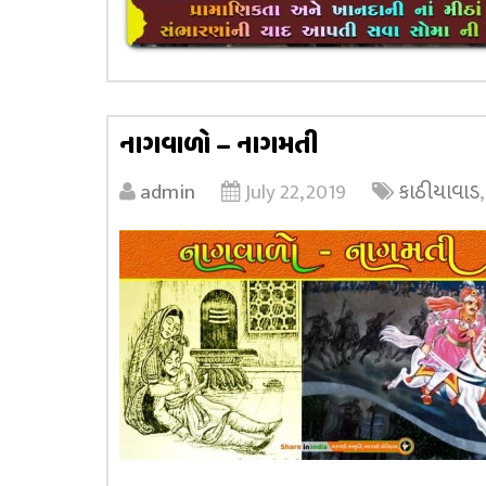
નાગવાળો – નાગમતી
admin
July 22, 2019
કાઠીયાવાડ
,