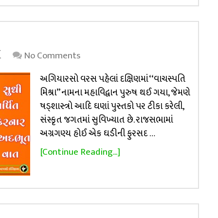
ા
No Comments
અગિયારસો વરસ પહેલાં દક્ષિણમાં ‘‘વાચસ્પતિ
મિશ્રા’’ નામના મહાવિદ્વાન પુરુષ થઈ ગયા, જેમણે
ષડ્‌શાસ્ત્રો આદિ ઘણાં પુસ્તકો પર ટીકા કરેલી,
સંસ્કૃત જગતમાં સુવિખ્યાત છે. રાજસભામાં
અગ્રગણ્ય હોઈ એક ઘડીની ફુરસદ …
[Continue Reading...]