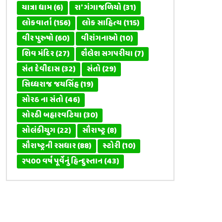
યાત્રા ધામ
(6)
રા' ગંગાજળિયો
(31)
લોકવાર્તા
(156)
લોક સાહિત્ય
(115)
વીર પુરુષો
(60)
વીરાંગનાઓ
(10)
શિવ મંદિર
(27)
શૈલેશ સગપરીયા
(7)
સંત દેવીદાસ
(32)
સંતો
(29)
સિધ્ધરાજ જયસિંહ
(19)
સોરઠ ના સંતો
(46)
સોરઠી બહારવટિયા
(30)
સોલંકીયુગ
(22)
સૌરાષ્ટ્ર
(8)
સૌરાષ્ટ્રની રસધાર
(88)
સ્ટોરી
(10)
૨૫૦૦ વર્ષ પૂર્વેનું હિન્દુસ્તાન
(43)