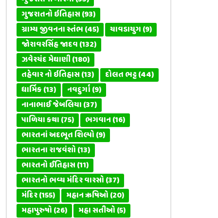
ગુજરાતનો ઇતિહાસ
(93)
ગ્રામ્ય જીવનના સ્તંભ
(45)
ચાવડાયુગ
(9)
જોરાવરસિંહ જાદવ
(132)
ઝવેરચંદ મેઘાણી
(180)
તહેવાર નો ઇતિહાસ
(13)
દોલત ભટ્ટ
(44)
ધાર્મિક
(13)
નવદુર્ગા
(9)
નાનાભાઈ જેબલિયા
(37)
પાળિયા કથા
(75)
ભગવાન
(16)
ભારતનાં અદભૂત શિલ્પો
(9)
ભારતના રાજવંશો
(13)
ભારતનો ઈતિહાસ
(11)
ભારતનો ભવ્ય મંદિર વારસો
(37)
મંદિર
(155)
મહાન ઋષિઓ
(20)
મહાપુરુષો
(26)
મહા સતીઓ
(5)