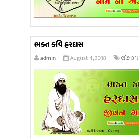
ભક્ત કવિ હરદાસ
admin
August 4, 2018
લોક ક