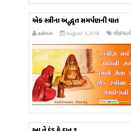
એક સ્ત્રીના અદ્ભૂત સમર્પણની વાત
admin
August 3, 2018
લોકવાર્ત
આ તે દંડ કે દાન ?