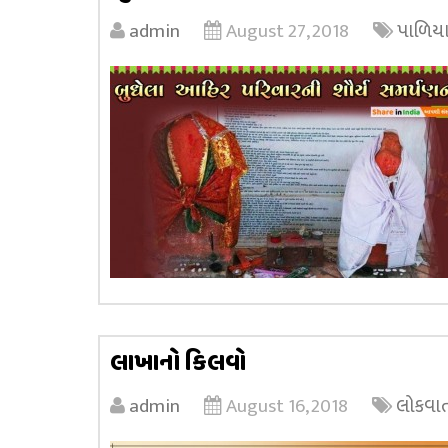
admin
August 27, 2018
પાળિયા
લાખાનો કિલવો
admin
August 16, 2018
લોકવાર્