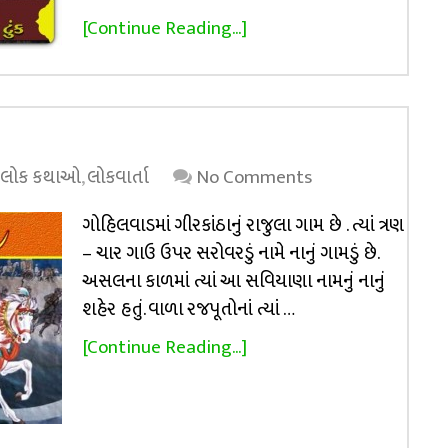
[Continue Reading...]
લોક કથાઓ
,
લોકવાર્તા
No Comments
ગોહિલવાડમાં ગીરકાંઠાનું રાજુલા ગામ છે . ત્યાં ત્રણ
– ચાર ગાઉ ઉપર સરોવરડું નામે નાનું ગામડું છે.
અસલના કાળમાં ત્યાં આ સવિયાણા નામનું નાનું
શહેર હતું. વાળા રજપૂતોનાં ત્યાં …
[Continue Reading...]