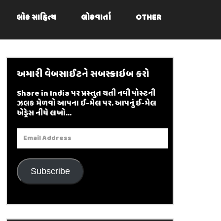
લોક સાહિત્ય
લોકવાર્તા
OTHER
અમારી વેબસાઈટને સબસ્ક્રાઇબ કરો
Share in India પર પ્રસ્તુત થતી નવી પોસ્ટની
ઝલક મેળવો આપના ઈ-મેલ પર. આપનું ઈ-મેલ
એડ્રેસ નીચે લખો...
Email
Address
Subscribe