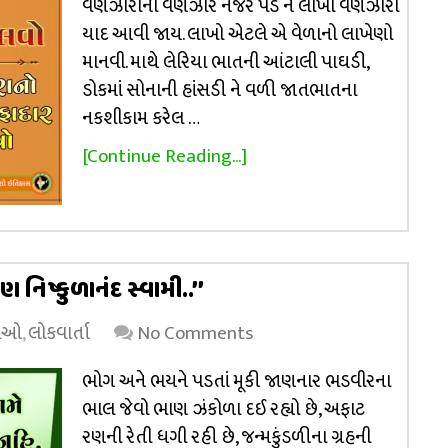
વણઝારાની વણઝાર નજરે પડે ને લાખો વણઝારો
યાદ આવી જાય. લાખો એટલે એ વેળાનો લાખેણો
માનવી. માથે લેરિયા ભાતની આંટાલી પાઘડી,
ડોકમાં સોનાની હાંસડી ને વળી જાતભાતના
નકશીકામ કરેલ …
[Continue Reading...]
નિષ્કુળાનંદ સ્વામી..’’
થાઓ
,
લોકવાર્તા
No Comments
ભોગ અને ભયને પડતાં મૂકી જાણનાર ભડવીરના
ભાલ જેવો ભાણ ઝંકોળા દઈ રહ્યો છે, અફાટ
રણની રેતી ધગી રહી છે, જન્મકુંડળીના ગ્રહની