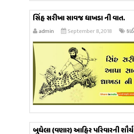
સિંહ સરીખા સાવજ ધાખડા ની વાત.
admin
September 8, 2018
કાઠ
બુધેલા (વણાર) આહિર પરિવારની શૌર્