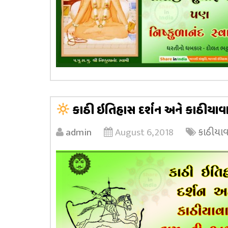
કાઠી ઇતિહાસ દર્શન અને કાઠીયાવા
admin
August 6, 2018
કાઠીયાવ