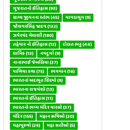
ગુજરાતનો ઇતિહાસ
(93)
ગ્રામ્ય જીવનના સ્તંભ
(45)
ચાવડાયુગ
(9)
જોરાવરસિંહ જાદવ
(132)
ઝવેરચંદ મેઘાણી
(180)
તહેવાર નો ઇતિહાસ
(13)
દોલત ભટ્ટ
(44)
ધાર્મિક
(13)
નવદુર્ગા
(9)
નાનાભાઈ જેબલિયા
(37)
પાળિયા કથા
(75)
ભગવાન
(16)
ભારતનાં અદભૂત શિલ્પો
(9)
ભારતના રાજવંશો
(13)
ભારતનો ઈતિહાસ
(11)
ભારતનો ભવ્ય મંદિર વારસો
(37)
મંદિર
(155)
મહાન ઋષિઓ
(20)
મહાપુરુષો
(26)
મહા સતીઓ
(5)