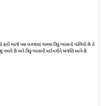
યો હતો. આજે પણ બગથલા ગામમાં ત્રિકુ વ્યાસનો પાળિયો છે. તે
ં નમાવે છે. અને ત્રિકુ વ્યાસની મર્દાનગીને અંજલિ આપે છે.