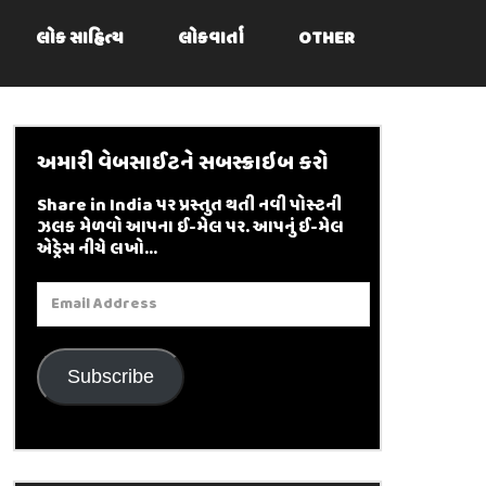
લોક સાહિત્ય
લોકવાર્તા
OTHER
અમારી વેબસાઈટને સબસ્ક્રાઇબ કરો
Share in India પર પ્રસ્તુત થતી નવી પોસ્ટની
ઝલક મેળવો આપના ઈ-મેલ પર. આપનું ઈ-મેલ
એડ્રેસ નીચે લખો...
Email
Address
Subscribe