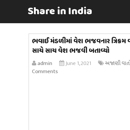
Share in India
ભવાઈ મંડળીમાં વેશ ભજવનાર ત્રિક્રમ 
સાચે સાચ વેશ ભજવી બતાવ્યો
admin
June 1, 2021
અજાણી વાત
Comments