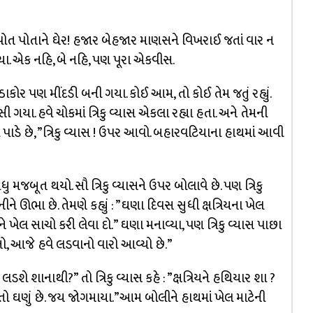
ક પોત પોતાને ઘેર! હજાર બેહજાર માણસને વિખરાઈ જતાં વાર ન
યા. એક નહિ, બે નહિ, પણ પૂરા એકવીસ.
ાકોર પણ મીંદડી બની ગયા. કોઈ આમ, તો કોઈ તેમ જતું રહ્યું.
 ગયા. હવે ચોકમાં ત્રિકુ વ્યાસ એકલા રહ્યા હતા. અને તેમની
ાડે છે, ”ત્રિકુ વ્યાસ ! ઉપર આવો. બહારવટિયાના હાથમાં આવી
ુ મજબૂત થયો. સૌ ત્રિકુ વ્યાસને ઉપર બોલાવે છે. પણ ત્રિકુ
 ઊભા છે. તેમણે કહ્યું : ”ઘણા દિવસ સુધી ક્ષત્રિયના ખેલ
 ખેલ સાચો કરી લેવા દો.” ઘણા મનાવ્યા, પણ ત્રિકુ વ્યાસ પાછા
ાનો, આજે હવે લડવાનો વારો આવ્યો છે.”
ડશે શાનાથી?” તો ત્રિકુ વ્યાસ કહે : ”ક્ષત્રિયને હથિયાર શા ?
તો ઘણું છે. જય જોગમાયા.”આમ બોલીને હાથમાં ખેલ માટેની