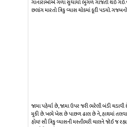
ગાનારાઓએ ગળા સુધાર્યા ભુંગળ ગાજતી થઈ ગઈ. વે
છલાંગ મારતો ત્રિકુ વ્યાસ ચોકમાં કૂદી પડયો. ગજબનો
જામા પહેર્યા છે, જામા ઉપર જરી ભરેલી બંડી ચડાવી છ
મૂકી છે. ખભે ખેસ છે પાછળ ઢાલ છે ને, હાથમાં તલવા
હોય! સૌ ત્રિકુ વ્યાસની મસ્તીભરી ચાલને જોઈ જ રહ્ય