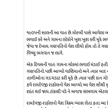
૧૯૦૫ની સાલની આ વાત છે. મોરબી પાસે આવેલા બ
ભવાઈ કરે અને ગામના લોકોને ખુશ ખુશ કરી મૂકે. 
જેવા જ દેખાય. ગણપતિનો વેશ લીધો હોય તો તે ગણ
વિષ્ણુ ભગવાન જ લાગે.
એક દિવસની વાત: ગામના ચોકમાં ભવાઈ મંડાઈ હતી
ગણપતિનો. પછી આવ્યો વાણિયાનો અને ત્યાર બાદ 
તાળીઓના ગડગડાટ કરી મૂકે છે. ત્યાર પછી કાન ગો
હવે રામદેવજી રાહોલનો વેશ આવ્યો. આ વેશ સૌથી સુ
શાંત થઈ જાય. ટાંકણી પડે ને અવાજ સંભળાય એટલ
રામદેવજી રાહોલનો વેશ ત્રિક્રમ વ્યાસ લેતા હતા. આ ત