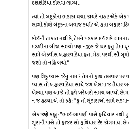
દશશેરિયા ડોલવા લાગ્યા.
ત્યાં તો બંદૂકોના ભડાકા થયા. જાયરે નાઠા! એકે એ
લાગી. કોણે બંદૂકના અવાજ કર્યાં? એ હતા બહારવટિ
કોઈની તાકાત નથી કે, તેમને પડકાર દઈ શકે. ગામના ઠ
મંડળીના બીજા સભ્યો પણ નજીક જે ઘર હતું તેમાં ઘૂસી
સામે એકવીસ બહારવટિયા હતા. મેડા પરથી સૌ બૂમો પ
જશો તો નહિ બચો.”
પણ ત્રિકુ વ્યાસ જેનું નામ ? તેમનો હાથ તલવાર પર વધ
વ્યાસ તો બહારવટિયા સાથે જંગ ખેલવા જ તૈયાર બનીને
ખેલ્યા, પણ આજે તો હવે ખરેખરો સમય આવ્યો છે. મને
ન જ હટયા. એ તો કહે : ”હું તો લૂંટારાઓ સામે લડવ
એક જણે કહ્યું : ”ભાઈ આપણી પાસે હથિયાર નથી. તું લ
શૂરાની પાસે તો હાજર સો હથિયાર છે! જોગમાયા છે 