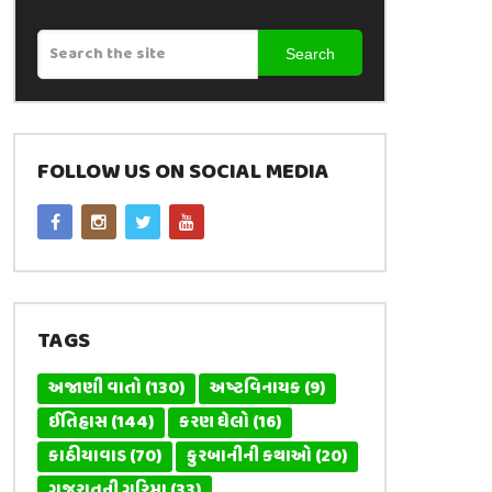
Search
FOLLOW US ON SOCIAL MEDIA
TAGS
અજાણી વાતો
(130)
અષ્ટવિનાયક
(9)
ઈતિહાસ
(144)
કરણ ઘેલો
(16)
કાઠીયાવાડ
(70)
કુરબાનીની કથાઓ
(20)
ગુજરાતની ગરિમા
(33)