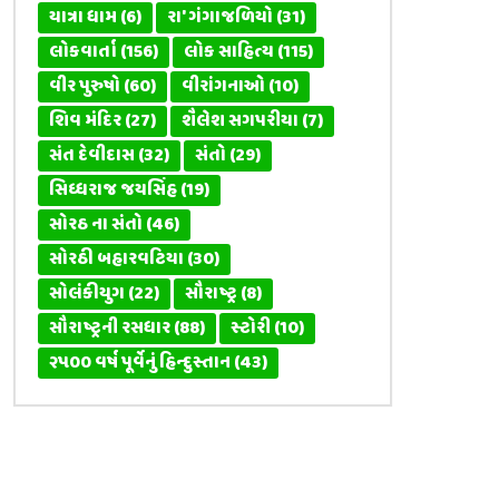
યાત્રા ધામ
(6)
રા' ગંગાજળિયો
(31)
લોકવાર્તા
(156)
લોક સાહિત્ય
(115)
વીર પુરુષો
(60)
વીરાંગનાઓ
(10)
શિવ મંદિર
(27)
શૈલેશ સગપરીયા
(7)
સંત દેવીદાસ
(32)
સંતો
(29)
સિધ્ધરાજ જયસિંહ
(19)
સોરઠ ના સંતો
(46)
સોરઠી બહારવટિયા
(30)
સોલંકીયુગ
(22)
સૌરાષ્ટ્ર
(8)
સૌરાષ્ટ્રની રસધાર
(88)
સ્ટોરી
(10)
૨૫૦૦ વર્ષ પૂર્વેનું હિન્દુસ્તાન
(43)