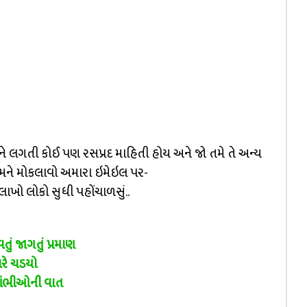
ે લગતી કોઈ પણ રસપ્રદ માહિતી હોય અને જો તમે તે અન્ય
 અમને મોકલાવો અમારા ઇમેઇલ પર-
લાખો લોકો સુધી પહોંચાળસું..
તું જાગતું પ્રમાણ
ારે ચડયો
ાંભીઓની વાત