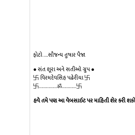
ફોટો ….સૌજન્ય તુષાર પૈજા
● સંત શૂરા અને સતીઓ ગ્રુપ ●
卐 વિરમદેવસિહ પઢેરીયા 卐
卐……………ॐ…………卐
હવે તમે પણ આ વેબસાઇટ પર માહિતી શેર કરી શકો