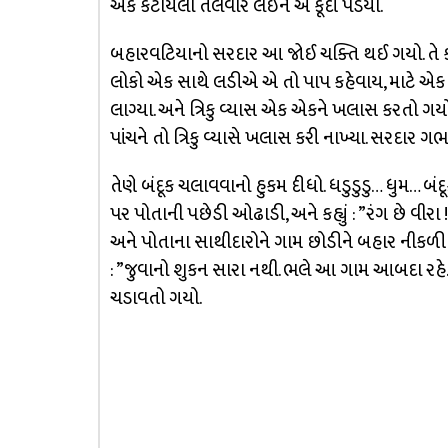
એક કટાયેલી તલવાર લઈને એ કૂદી પડયા.
બહારવટિયાનો સરદાર આ જોઈ ચક્તિ થઈ ગયો. તે કહ
લોકો એક સાથે લડીએ એ તો પાપ કહેવાય, માટે 
લાગ્યા. અને ત્રિકુ વ્યાસ એક એકને ખલાસ કરતો ગયો
પાંચને તો ત્રિકુ વ્યાસે ખલાસ કરી નાખ્યા. સરદાર ગભ
તેણે બંદૂક ચલાવવાનો હુકમ દીધો. ધડુડુડુ… ધુમ… બંદૂ
પર પોતાની પછેડી ઓઢાડી, અને કહ્યું : ”રંગ છે વીરા 
અને પોતાના સાથીદારોને ગામ છોડીને બહાર નીકળી જવાનુ
: ”જુવાનો શુકન સારા નથી. ભલે આ ગામ આબદા રહે.” 
ચડાવતો ગયો.