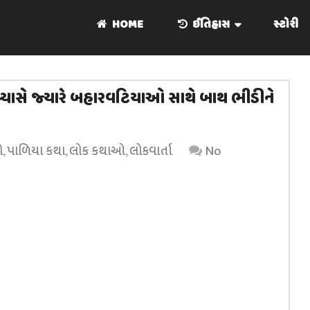
HOME
ઈતિહાસ
સ્ટોરી
વ્યાસે જ્યારે બહારવટિયાઓ સાથે બાથ ભીડીને
ો
,
પાળિયા કથા
,
લોક કથાઓ
,
લોકવાર્તા
No