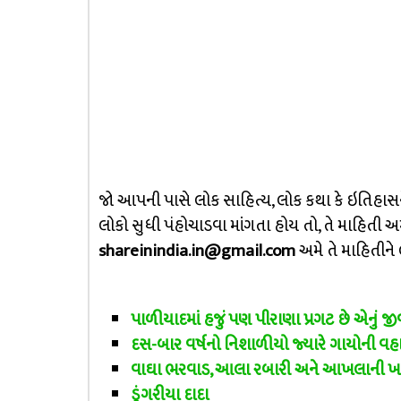
જો આપની પાસે લોક સાહિત્ય, લોક કથા કે ઇતિહાસન
લોકો સુધી પંહોચાડવા માંગતા હોય તો, તે માહિતી
shareinindia.in@gmail.com
અમે તે માહિતીને 
પાળીયાદમાં હજું પણ પીરાણા પ્રગટ છે એનું જીવ
દસ-બાર વર્ષનો નિશાળીયો જ્યારે ગાયોની વહ
વાઘા ભરવાડ, આલા રબારી અને આખલાની ખ
ડુંગરીયા દાદા