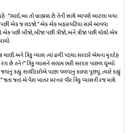
ે : ”ભાઈ, આ તો બ્રાહ્મણ છે. તેની સાથે આપણે આટલા બધા
એક પછી એક જ લડજો.” એક એક બહારવટિયા સામે આવવા
. એક પછી બીજો, બીજા પછી ત્રીજો, અને ત્રીજા પછી ચોથો એમ
રાયો.
ક ચાલી. અને ત્રિકુ વ્યાસ ત્યાં ઢળી પડયા. સરદારે એમના મૃતદેહ
! રંગ છે તને !” ત્રિકુ વ્યાસને સલામ ભરી સરદાર પાછળ ઘૂમ્યો
ં કહ્યું. સાથીદારોએ પાછા વળવાનું કારણ પૂછ્યું, ત્યારે કહ્યું
જતાં જતાં એ વેશ ખાતર મરનાર વીર ત્રિકુ વ્યાસની રજ માથે