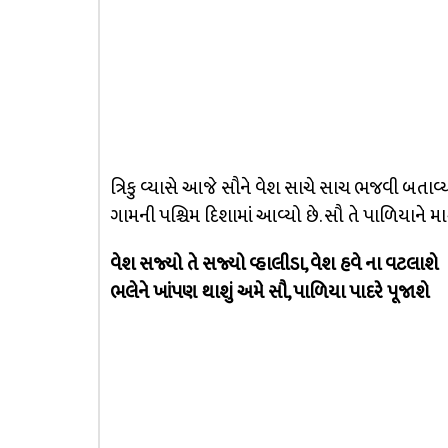
ત્રિકુ વ્યાસે આજે સૌને વેશ સાચે સાચ ભજવી બતાવ્
ગામની પશ્ચિમ દિશામાં આવ્યો છે. સૌ તે પાળિયાને માથુ
વેશ સજ્યો તે સજ્યો વ્હાલીડા, વેશ હવે ના વટલાશે
ભલેને ખાંપણ થાશું અમે સૌ, પાળિયા પાદરે પૂજાશે