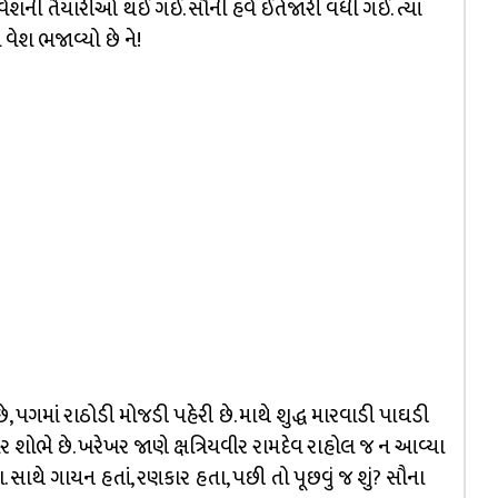
શની તૈયારીઓ થઈ ગઈ. સૌની હવે ઈંતેજારી વધી ગઈ. ત્યાં
 વેશ ભજાવ્યો છે ને!
ે, પગમાં રાઠોડી મોજડી પહેરી છે. માથે શુદ્ધ મારવાડી પાઘડી
ર શોભે છે. ખરેખર જાણે ક્ષત્રિયવીર રામદેવ રાહોલ જ ન આવ્યા
ા. સાથે ગાયન હતાં, રણકાર હતા, પછી તો પૂછવું જ શું? સૌના