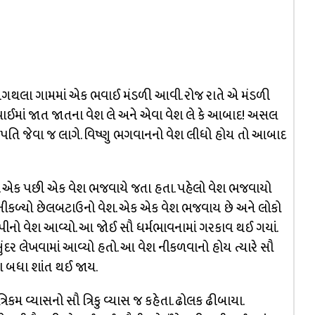
ગથલા ગામમાં એક ભવાઈ મંડળી આવી. રોજ રાતે એ મંડળી
ભવાઈમાં જાત જાતના વેશ લે અને એવા વેશ લે કે આબાદ! અસલ
પતિ જેવા જ લાગે. વિષ્ણુ ભગવાનનો વેશ લીધો હોય તો આબાદ
. એક પછી એક વેશ ભજવાયે જતા હતા. પહેલો વેશ ભજવાયો
નીકળ્યો છેલબટાઉનો વેશ. એક એક વેશ ભજવાય છે અને લોકો
પીનો વેશ આવ્યો. આ જોઈ સૌ ધર્મભાવનામાં ગરકાવ થઈ ગયાં.
ંદર લેખવામાં આવ્યો હતો. આ વેશ નીકળવાનો હોય ત્યારે સૌ
ા બધા શાંત થઈ જાય.
્રિકમ વ્યાસનો સૌ ત્રિકુ વ્યાસ જ કહેતા. ઢોલક ઢીબાયા.