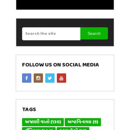
Search
FOLLOW US ON SOCIAL MEDIA
TAGS
અજાણી વાતો
(130)
અષ્ટવિનાયક
(9)