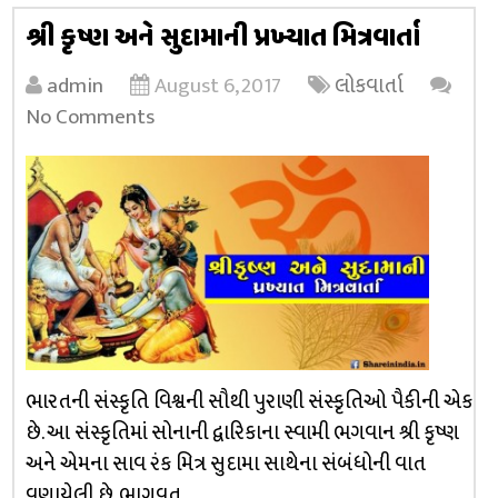
શ્રી કૃષ્ણ અને સુદામાની પ્રખ્યાત મિત્રવાર્તા
admin
August 6, 2017
લોકવાર્તા
No Comments
ભારતની સંસ્કૃતિ વિશ્વની સૌથી પુરાણી સંસ્કૃતિઓ પૈકીની એક
છે. આ સંસ્કૃતિમાં સોનાની દ્વારિકાના સ્વામી ભગવાન શ્રી કૃષ્ણ
અને એમના સાવ રંક મિત્ર સુદામા સાથેના સંબંધોની વાત
વણાયેલી છે. ભાગવત …