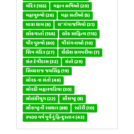
મંદિર
(155)
મહાન ઋષિઓ
(20)
મહાપુરુષો
(26)
મહા સતીઓ
(5)
યાત્રા ધામ
(6)
રા' ગંગાજળિયો
(31)
લોકવાર્તા
(156)
લોક સાહિત્ય
(115)
વીર પુરુષો
(60)
વીરાંગનાઓ
(10)
શિવ મંદિર
(27)
શૈલેશ સગપરીયા
(7)
સંત દેવીદાસ
(32)
સંતો
(29)
સિધ્ધરાજ જયસિંહ
(19)
સોરઠ ના સંતો
(46)
સોરઠી બહારવટિયા
(30)
સોલંકીયુગ
(22)
સૌરાષ્ટ્ર
(8)
સૌરાષ્ટ્રની રસધાર
(88)
સ્ટોરી
(10)
૨૫૦૦ વર્ષ પૂર્વેનું હિન્દુસ્તાન
(43)