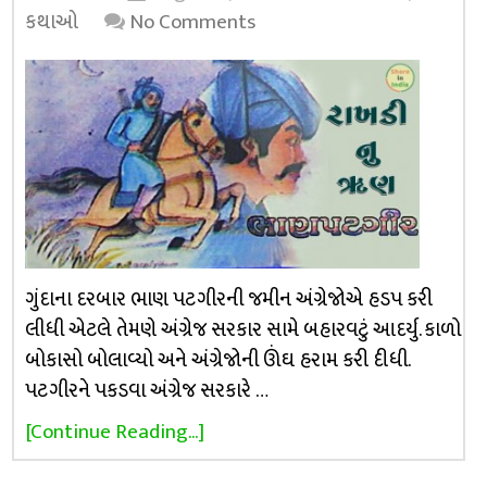
કથાઓ
No Comments
ગુંદાના દરબાર ભાણ પટગીરની જમીન અંગ્રેજોએ હડપ કરી
લીધી એટલે તેમણે અંગ્રેજ સરકાર સામે બહારવટું આદર્યુ. કાળો
બોકાસો બોલાવ્યો અને અંગ્રેજોની ઊંઘ હરામ કરી દીધી.
પટગીરને પકડવા અંગ્રેજ સરકારે …
[Continue Reading...]