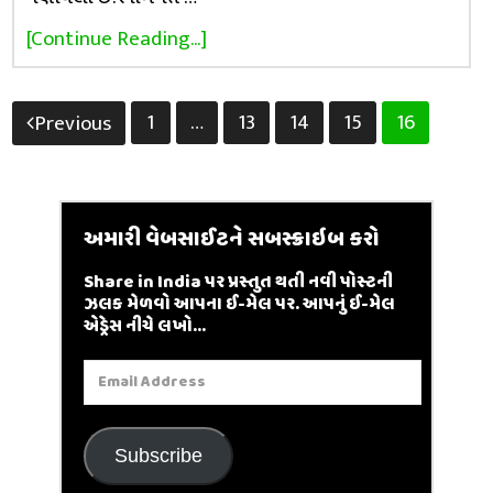
[Continue Reading...]
Posts
1
…
13
14
15
16
Previous
pagination
અમારી વેબસાઈટને સબસ્ક્રાઇબ કરો
Share in India પર પ્રસ્તુત થતી નવી પોસ્ટની
ઝલક મેળવો આપના ઈ-મેલ પર. આપનું ઈ-મેલ
એડ્રેસ નીચે લખો...
Email
Address
Subscribe