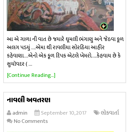
આ એ ગાળા ની વાત છે જયારે ઘૂમલી ભંગાણુ અને જેઠવા કૂળ
અલગ પડયું ….એમા થી રાવલીયા સોરઠિયા આહીર
કહેવાણા….એનો એક કૂળ દિપક એટલે ખેમરો…..કેહવાય છે કે
સુયૉવદર ( …
[Continue Reading...]
નાવલી અવતરણ
admin
September 10, 2017
લોકવાર્તા
No Comments