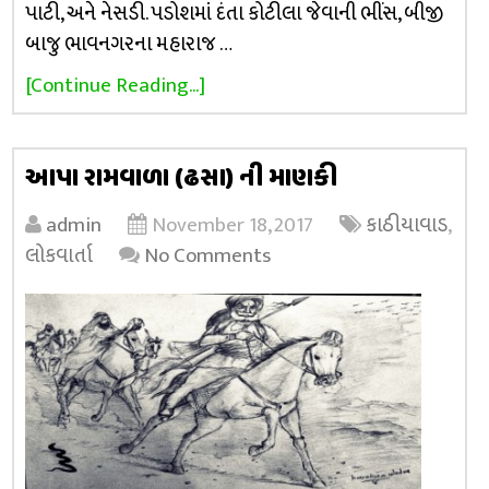
પાટી, અને નેસડી. પડોશમાં દંતા કોટીલા જેવાની ભીંસ, બીજી
બાજુ ભાવનગરના મહારાજ …
[Continue Reading...]
આપા રામવાળા (ઢસા) ની માણકી
admin
November 18, 2017
કાઠીયાવાડ
,
લોકવાર્તા
No Comments