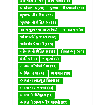
ઈતિહાસ
(144)
કરણ ઘેલો
(16)
કાઠીયાવાડ
(70)
કુરબાનીની કથાઓ
(20)
ગુજરાતની ગરિમા
(33)
ગુજરાતનો ઇતિહાસ
(93)
ગ્રામ્ય જીવનના સ્તંભ
(45)
ચાવડાયુગ
(9)
જોરાવરસિંહ જાદવ
(132)
ઝવેરચંદ મેઘાણી
(180)
તહેવાર નો ઇતિહાસ
(13)
દોલત ભટ્ટ
(44)
ધાર્મિક
(13)
નવદુર્ગા
(9)
નાનાભાઈ જેબલિયા
(37)
પાળિયા કથા
(75)
ભગવાન
(16)
ભારતનાં અદભૂત શિલ્પો
(9)
ભારતના રાજવંશો
(13)
ભારતનો ઈતિહાસ
(11)
ભારતનો ભવ્ય મંદિર વારસો
(37)