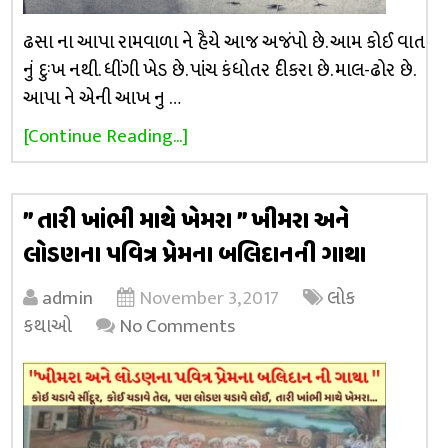
ઢસા ના આપા રામવાળા ને હૈયે આજ અજંપો છે. આમ કોઈ વાત
નું દુઃખ નથી. ધીંગી ખેડ છે. પાંચ કંધોતર દીકરા છે. માલ-ઢોર છે.
આપા ને એની આખ નુ …
[Continue Reading...]
” તારી ખાંભી માથે ખેમરા ” ખીમરા અને
લોડણના પવિત્ર પ્રેમના બલિદાનની ગાથા
admin
November 3, 2017
લોક
કથાઓ
No Comments