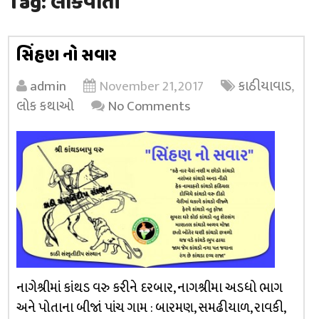
Tag:
લોકવાર્તા
સિંહણ નો સવાર
admin
November 21, 2017
કાઠીયાવાડ
,
લોક કથાઓ
No Comments
નાગેશ્રીમાં કાંથડ વરુ કરીને દરબાર, નાગશ્રીમા અડધો ભાગ
અને પોતાના બીજાં પાંચ ગામ : બારમણ, સમઢીયાળ, રાવકી,