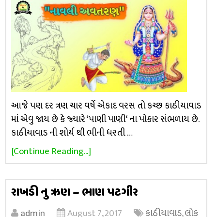
આજે પણ દર ત્રણ ચાર વર્ષે એકાદ વરસ તો કચ્છ કાઠીયાવાડ
માં એવુ જાય છે કે જ્યારે ‘પાણી પાણી‘ ના પોકાર સંભળાય છે.
કાઠીયાવાડ ની શોર્ય થી ભીની ધરતી …
[Continue Reading...]
રાખડી નુ ઋણ – ભાણ પટગીર
admin
August 7, 2017
કાઠીયાવાડ
,
લોક