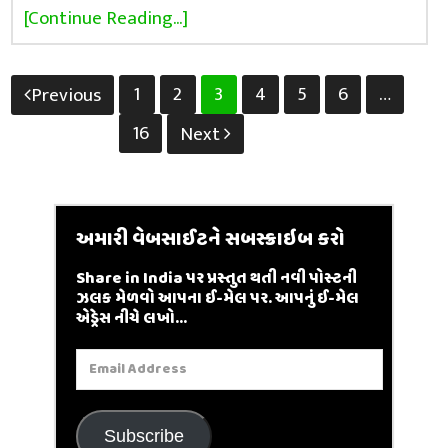
[Continue Reading...]
Posts
1
2
3
4
5
6
…
Previous
pagination
16
Next
અમારી વેબસાઈટને સબસ્ક્રાઇબ કરો
Share in India પર પ્રસ્તુત થતી નવી પોસ્ટની
ઝલક મેળવો આપના ઈ-મેલ પર. આપનું ઈ-મેલ
એડ્રેસ નીચે લખો...
Email
Address
Subscribe