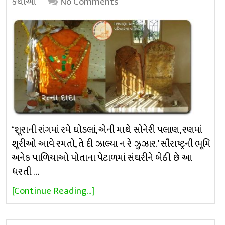
કથાઓ
No Comments
‘શૂરાની રાંગમાં રમે ઘોડલાં, એની માથે સોનેરી પલાણ, રણમાં
શૂરીઓ આવે રમતો, તે દી ઝાલ્યા ન રે ઝુઝાર.’ સૌરાષ્ટ્રની ભૂમિ
અનેક પાળિયાઓ પોતાના પેટાળમાં સંઘરીને બેઠી છે આ
ધરતી …
[Continue Reading...]