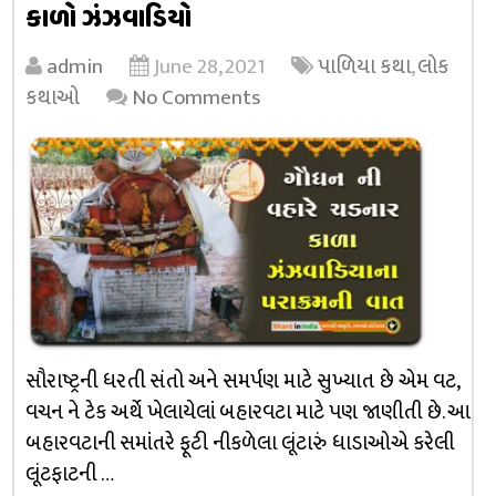
કાળો ઝંઝવાડિયો
admin
June 28, 2021
પાળિયા કથા
,
લોક
કથાઓ
No Comments
સૌરાષ્ટ્રની ધરતી સંતો અને સમર્પણ માટે સુખ્યાત છે એમ વટ,
વચન ને ટેક અર્થે ખેલાયેલાં બહારવટા માટે પણ જાણીતી છે. આ
બહારવટાની સમાંતરે ફૂટી નીકળેલા લૂંટારું ધાડાઓએ કરેલી
લૂંટફાટની …