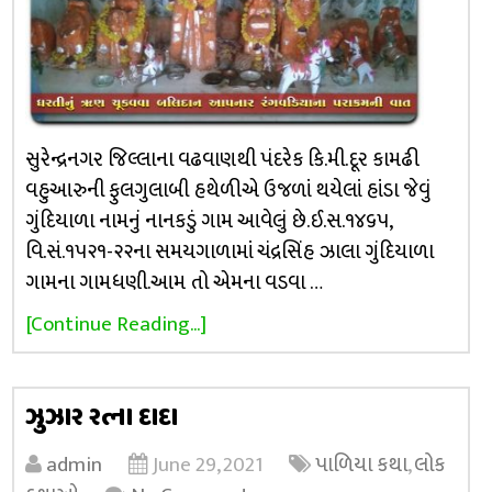
સુરેન્દ્રનગર જિલ્લાના વઢવાણથી પંદરેક કિ.મી.દૂર કામઢી
વહુઆરુની ફુલગુલાબી હથેળીએ ઉજળાં થયેલાં હાંડા જેવું
ગુંદિયાળા નામનું નાનકડું ગામ આવેલું છે.ઈ.સ.૧૪૬૫,
વિ.સં.૧૫૨૧-૨૨ના સમયગાળામાં ચંદ્રસિંહ ઝાલા ગુંદિયાળા
ગામના ગામધણી.આમ તો એમના વડવા …
[Continue Reading...]
ઝુઝાર રત્ના દાદા
admin
June 29, 2021
પાળિયા કથા
,
લોક