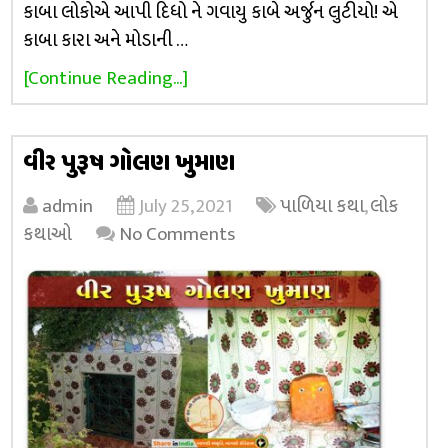
કાબા લોકોએ આપી દિધો ને ગવાયુ કાબે અર્જુન લુટીયો! એ
કાબા કારા અને મોડાની …
[Continue Reading...]
વીર પુરૂષ ગોલણ ખુમાણ
admin
July 25, 2021
પાળિયા કથા
,
લોક
કથાઓ
No Comments