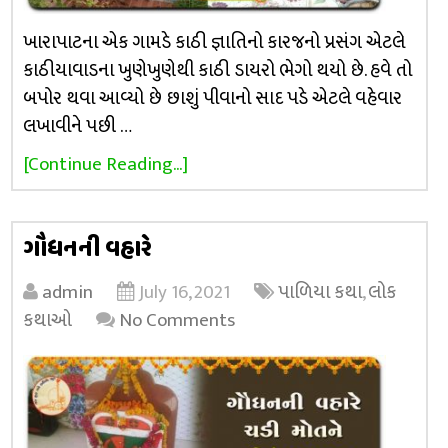
ખારાપાટના એક ગામડે કાઠી જ્ઞાતિનો કારજનો પ્રસંગ એટલે
કાઠીયાવાડના ખુણેખુણેથી કાઠી ડાયરો ભેગો થયો છે. હવે તો
બપોર થવા આવ્યો છે છાશું પીવાનો સાદ પડે એટલે વહેવાર
લખાવીને પછી …
[Continue Reading...]
ગૌધનની વહારે
admin
July 16, 2021
પાળિયા કથા
,
લોક
કથાઓ
No Comments