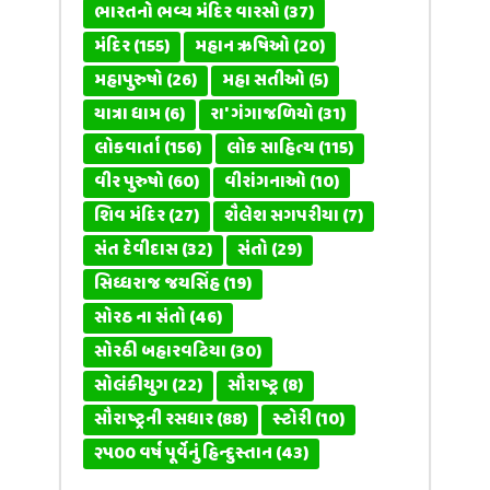
ભારતનો ભવ્ય મંદિર વારસો
(37)
મંદિર
(155)
મહાન ઋષિઓ
(20)
મહાપુરુષો
(26)
મહા સતીઓ
(5)
યાત્રા ધામ
(6)
રા' ગંગાજળિયો
(31)
લોકવાર્તા
(156)
લોક સાહિત્ય
(115)
વીર પુરુષો
(60)
વીરાંગનાઓ
(10)
શિવ મંદિર
(27)
શૈલેશ સગપરીયા
(7)
સંત દેવીદાસ
(32)
સંતો
(29)
સિધ્ધરાજ જયસિંહ
(19)
સોરઠ ના સંતો
(46)
સોરઠી બહારવટિયા
(30)
સોલંકીયુગ
(22)
સૌરાષ્ટ્ર
(8)
સૌરાષ્ટ્રની રસધાર
(88)
સ્ટોરી
(10)
૨૫૦૦ વર્ષ પૂર્વેનું હિન્દુસ્તાન
(43)