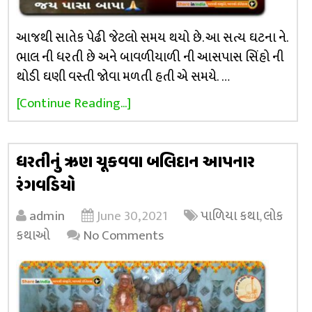
આજથી સાતેક પેઢી જેટલો સમય થયો છે. આ સત્ય ઘટના ને.
ભાલ ની ધરતી છે અને બાવળીયાળી ની આસપાસ સિંહો ની
થોડી ઘણી વસ્તી જોવા મળતી હતી એ સમયે. …
[Continue Reading...]
ધરતીનું ઋણ ચૂકવવા બલિદાન આપનાર
રંગવડિયો
admin
June 30, 2021
પાળિયા કથા
,
લોક
કથાઓ
No Comments