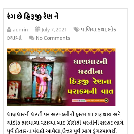
રંગ છે હિરૂજી રેણ ને
admin
July 7, 2021
પાળિયા કથા
,
લોક
કથાઓ
No Comments
ધાણધારની ધરતી પર અરવલ્લીની હારમાળા શરૂ થાય અને
થોડીક હારમાળા વટાવ્યા બાદ શિરોહી ધરતીની શરહદ લાગે.
પુર્વ દોતારના પંથકો આવેલા, ઉત્તર પુર્વ ભાગ ડુંગરમાળથી