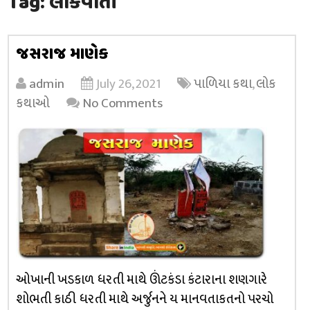
Tag:
લોકવાર્તા
જસરાજ માણેક
admin
July 26, 2021
પાળિયા કથા
,
લોક
કથાઓ
No Comments
ઓખાની ખડકાળ ધરતી માથે ઊંટકંડા કંટારાના શણગારે
શોભતી કાઠી ધરતી માથે અર્જુનને ય માનવતાકતનો પરચો