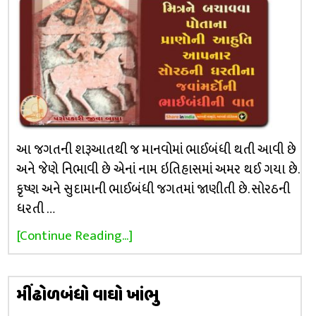
આ જગતની શરૂઆતથી જ માનવોમાં ભાઈબંધી થતી આવી છે
અને જેણે નિભાવી છે એનાં નામ ઇતિહાસમાં અમર થઈ ગયા છે.
કૃષ્ણ અને સુદામાની ભાઈબંધી જગતમાં જાણીતી છે. સોરઠની
ધરતી …
[Continue Reading...]
મીંઢોળબંધો વાઘો ખાંભુ