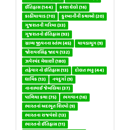
ઈતિહાસ
(144)
કરણ ઘેલો
(16)
કાઠીયાવાડ
(70)
કુરબાનીની કથાઓ
(20)
ગુજરાતની ગરિમા
(33)
ગુજરાતનો ઇતિહાસ
(93)
ગ્રામ્ય જીવનના સ્તંભ
(45)
ચાવડાયુગ
(9)
જોરાવરસિંહ જાદવ
(132)
ઝવેરચંદ મેઘાણી
(180)
તહેવાર નો ઇતિહાસ
(13)
દોલત ભટ્ટ
(44)
ધાર્મિક
(13)
નવદુર્ગા
(9)
નાનાભાઈ જેબલિયા
(37)
પાળિયા કથા
(75)
ભગવાન
(16)
ભારતનાં અદભૂત શિલ્પો
(9)
ભારતના રાજવંશો
(13)
ભારતનો ઈતિહાસ
(11)