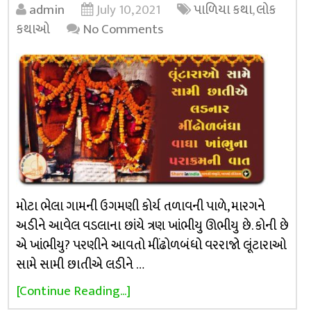
admin
July 10, 2021
પાળિયા કથા
,
લોક
કથાઓ
No Comments
મોટા ભેલા ગામની ઉગમણી કોર્ય તળાવની પાળે, મારગને
અડીને આવેલ વડલાના છાંયે ત્રણ ખાંભીયુ ઊભીયુ છે. કોની છે
એ ખાંભીયુ? પરણીને આવતો મીંઢોળબંધો વરરાજો લૂંટારાઓ
સામે સામી છાતીએ લડીને …
[Continue Reading...]