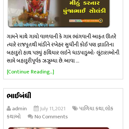
ગામને માથે ગાયો વાળવાની કે ગામ ભાંગવાની આફત ઊતરે
ત્યારે રાજપૂતથી માંડીને રખેહર સુધીની કોઈ પણ જ્ઞાાતિના
બહાદુરો હાથ પડ્યું હથિયાર લઇને ધાડપાડુઓ- લૂંટારાઓની
સામે બહાદુરીપૂર્વક ઝઝૂમ્યા છે. આવા …
[Continue Reading...]
ભાઈબંધી
admin
July 11, 2021
પાળિયા કથા
,
લોક
કથાઓ
No Comments