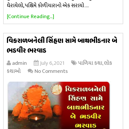
ઘેરાયેલો, પશ્ચિમે કોળીયારાનો એક સરાયો …
[Continue Reading...]
વિકરાળબનેલી સિંહણ સામે બાથભીડનાર બે
ભડવીર ભરવાડ
admin
July 6, 2021
પાળિયા કથા
,
લોક
કથાઓ
No Comments