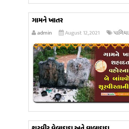
ગામને ખાતર
admin
August 12, 2021
પાળિયા
શૂરવીર વેલાદાદા અને વાલાદાદા