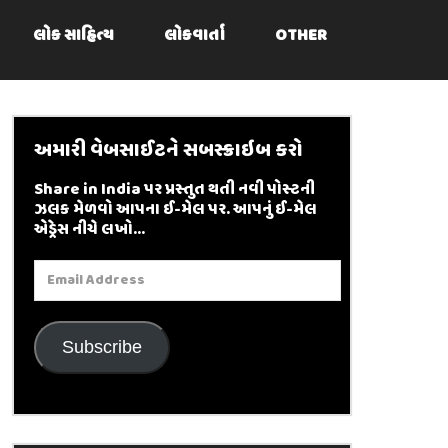
લોક સાહિત્ય
લોકવાર્તા
OTHER
અમારી વેબસાઈટને સબસ્ક્રાઇબ કરો
Share in India પર પ્રસ્તુત થતી નવી પોસ્ટની
ઝલક મેળવો આપના ઈ-મેલ પર. આપનું ઈ-મેલ
એડ્રેસ નીચે લખો...
Email
Address
Subscribe