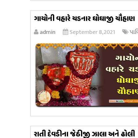
ગાયોની વહારે ચડનાર ઘોઘાજી ચૌહાણ
admin
September 8, 2021
પાળ
રાતી દેવડીના જેઠીજી ઝાલા અને ઢોલી