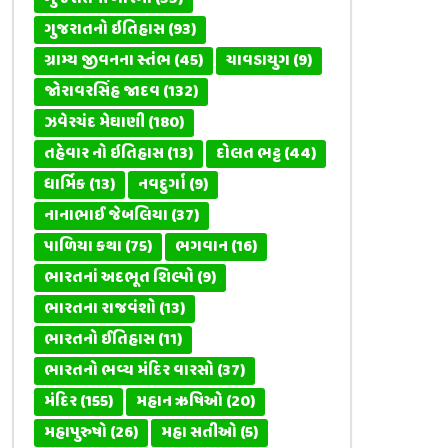
ગુજરાતનો ઇતિહાસ
(93)
ગ્રામ્ય જીવનના સ્તંભ
(45)
ચાવડાયુગ
(9)
જોરાવરસિંહ જાદવ
(132)
ઝવેરચંદ મેઘાણી
(180)
તહેવાર નો ઇતિહાસ
(13)
દોલત ભટ્ટ
(44)
ધાર્મિક
(13)
નવદુર્ગા
(9)
નાનાભાઈ જેબલિયા
(37)
પાળિયા કથા
(75)
ભગવાન
(16)
ભારતનાં અદભૂત શિલ્પો
(9)
ભારતના રાજવંશો
(13)
ભારતનો ઈતિહાસ
(11)
ભારતનો ભવ્ય મંદિર વારસો
(37)
મંદિર
(155)
મહાન ઋષિઓ
(20)
મહાપુરુષો
(26)
મહા સતીઓ
(5)