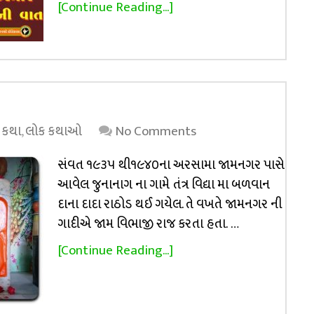
[Continue Reading...]
 કથા
,
લોક કથાઓ
No Comments
સંવત ૧૯૩૫ થી૧૯૪૦ના અરસામા જામનગર પાસે
આવેલ જુનાનાગ ના ગામે તંત્ર વિદ્યા મા બળવાન
દાના દાદા રાઠોડ થઈ ગયેલ. તે વખતે જામનગર ની
ગાદીએ જામ વિભાજી રાજ કરતા હતા. …
[Continue Reading...]