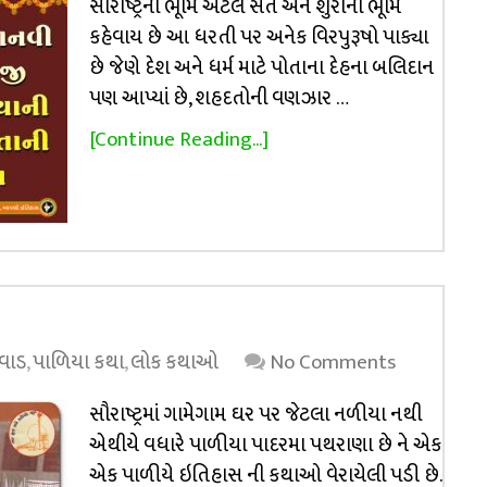
સૌરાષ્ટ્રની ભૂમિ એટલે સંત અને શુરાની ભૂમિ
કહેવાય છે આ ધરતી પર અનેક વિરપુરૂષો પાક્યા
છે જેણે દેશ અને ધર્મ માટે પોતાના દેહના બલિદાન
પણ આપ્યાં છે, શહદતોની વણઝાર …
[Continue Reading...]
વાડ
,
પાળિયા કથા
,
લોક કથાઓ
No Comments
સૌરાષ્ટ્રમાં ગામેગામ ઘર પર જેટલા નળીયા નથી
એથીયે વધારે પાળીયા પાદરમા પથરાણા છે ને એક
એક પાળીયે ઇતિહાસ ની કથાઓ વેરાયેલી પડી છે.