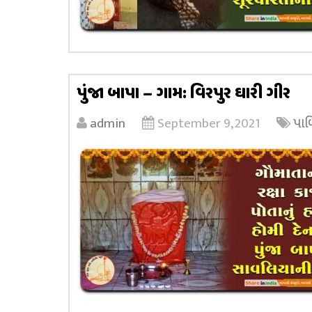
પુંજા બાપા – ગામ: વિરપુર ઘારી ગીર
admin
September 9, 2021
પાળ