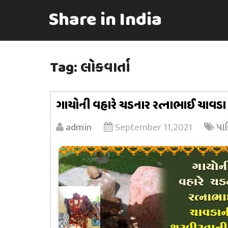
Share in India
Tag:
લોકવાર્તા
ગાયોની વહારે ચડનાર રત્નાભાઈ ચાવડા
admin
September 11, 2021
પા