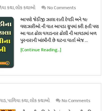
િયા કથા
,
લોક કથાઓ
No Comments
આપણે જેઠીજી ઝાલા રાતી દેવડી અને ૧૯
વણઝારીઓ ની વાત આપડા ગ્રુપમાં કરી હતી પણ
આ વાત ઢોલ વગાડનાર ઢોલી ની બાવડામાં બળ
પુરનારાની ખાંભીની છે ઘટના વાર્તા એજ …
[Continue Reading...]
વાડ
,
પાળિયા કથા
,
લોક કથાઓ
No Comments