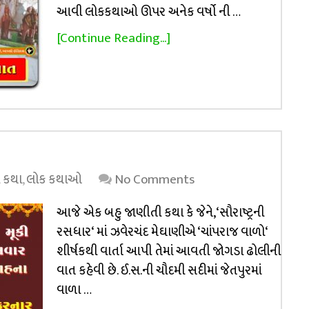
આવી લોકકથાઓ ઊપર અનેક વર્ષો ની …
[Continue Reading...]
 કથા
,
લોક કથાઓ
No Comments
આજે એક બહુ જાણીતી કથા કે જેને, ‘સૌરાષ્ટ્રની
રસધાર‘ માં ઝવેરચંદ મેઘાણીએ ‘ચાંપરાજ વાળો‘
શીર્ષકથી વાર્તા આપી તેમાં આવતી જોગડા ઢોલીની
વાત કહેવી છે. ઈ.સ.ની ચૌદમી સદીમાં જેતપુરમાં
વાળા …