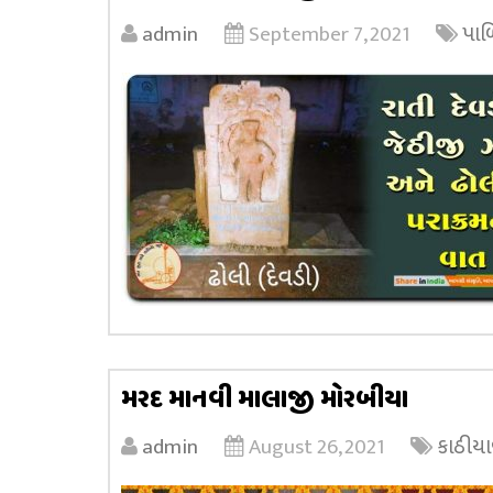
admin
September 7, 2021
પાળ
મરદ માનવી માલાજી મોરબીયા
admin
August 26, 2021
કાઠીયા