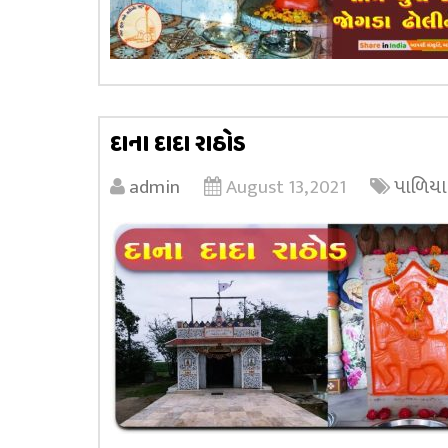
દાના દાદા રાઠોડ
admin
August 13, 2021
પાળિયા