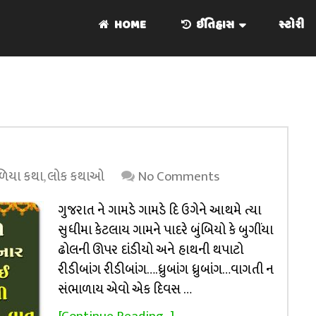
HOME
ઈતિહાસ
સ્ટોરી
ળિયા કથા
,
લોક કથાઓ
No Comments
ગુજરાત ને ગામડે ગામડે દિ ઉગેને આથમે ત્યા
સુધીમા કેટલાય ગામને પાદરે બુંબિયો કે બુગીંયા
ઢોલની ઊપર દાંડીયો અને હાથની થપાટો
રીડીબાંગ રીડીબાંગ….ધ્રુબાંગ ધ્રુબાંગ…વાગતી ન
સંભાળાય એવો એક દિવસ …