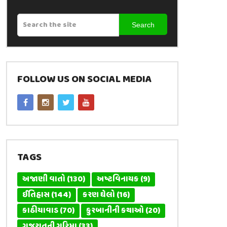
Search
FOLLOW US ON SOCIAL MEDIA
TAGS
અજાણી વાતો
(130)
અષ્ટવિનાયક
(9)
ઈતિહાસ
(144)
કરણ ઘેલો
(16)
કાઠીયાવાડ
(70)
કુરબાનીની કથાઓ
(20)
ગુજરાતની ગરિમા
(33)