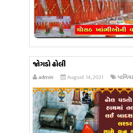
જોગડો ઢોલી
admin
August 14, 2021
પાળિયા