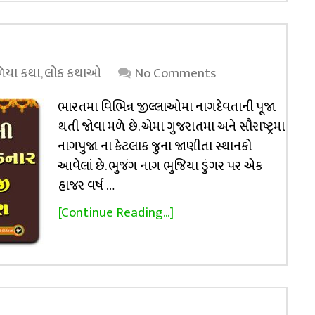
િયા કથા
,
લોક કથાઓ
No Comments
ભારતમા વિભિન્ન જીલ્લાઓમા નાગદેવતાની પૂજા
થતી જોવા મળે છે. એમા ગુજરાતમા અને સૌરાષ્ટ્રમા
નાગપુજા ના કેટલાક જુના જાણીતા સ્થાનકો
આવેલાં છે. ભુજંગ નાગ ભુજિયા ડુંગર પર એક
હાજર વર્ષ …
[Continue Reading...]