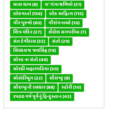
યાત્રા ધામ
(6)
રા' ગંગાજળિયો
(31)
લોકવાર્તા
(156)
લોક સાહિત્ય
(115)
વીર પુરુષો
(60)
વીરાંગનાઓ
(10)
શિવ મંદિર
(27)
શૈલેશ સગપરીયા
(7)
સંત દેવીદાસ
(32)
સંતો
(29)
સિધ્ધરાજ જયસિંહ
(19)
સોરઠ ના સંતો
(46)
સોરઠી બહારવટિયા
(30)
સોલંકીયુગ
(22)
સૌરાષ્ટ્ર
(8)
સૌરાષ્ટ્રની રસધાર
(88)
સ્ટોરી
(10)
૨૫૦૦ વર્ષ પૂર્વેનું હિન્દુસ્તાન
(43)