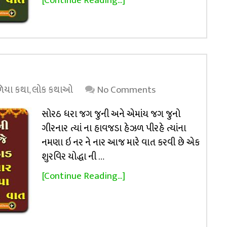
[Continue Reading...]
િયા કથા
,
લોક કથાઓ
No Comments
સોરઠ ધરા જગ જુની અને એમાંય જગ જુનો
ગીરનાર ત્યાં ના હાવજડા હેઝળ પીરહે ત્યાંના
નમણા ઇ નર ને નાર આજ મારે વાત કરવી છે એક
શુરવિર યોદ્ધા ની …
[Continue Reading...]