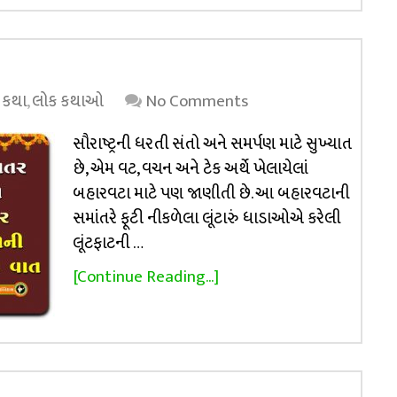
 કથા
,
લોક કથાઓ
No Comments
સૌરાષ્ટ્રની ધરતી સંતો અને સમર્પણ માટે સુખ્યાત
છે, એમ વટ, વચન અને ટેક અર્થે ખેલાયેલાં
બહારવટા માટે પણ જાણીતી છે. આ બહારવટાની
સમાંતરે ફૂટી નીકળેલા લૂંટારું ધાડાઓએ કરેલી
લૂંટફાટની …
[Continue Reading...]