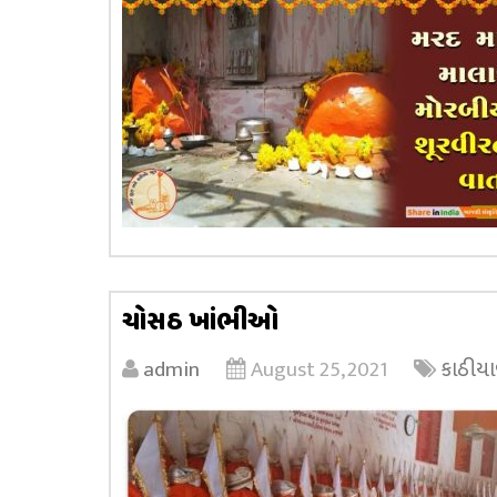
ચોસઠ ખાંભીઓ
admin
August 25, 2021
કાઠીયા