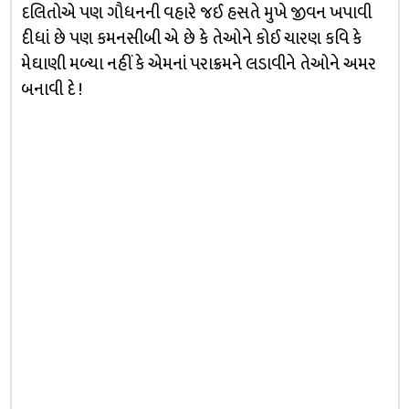
દલિતોએ પણ ગૌધનની વહારે જઈ હસતે મુખે જીવન ખપાવી
દીધાં છે પણ કમનસીબી એ છે કે તેઓને કોઈ ચારણ કવિ કે
મેઘાણી મળ્યા નહીં કે એમનાં પરાક્રમને લડાવીને તેઓને અમર
બનાવી દે !