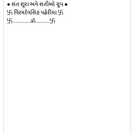
● સંત શૂરા અને સતીઓ ગ્રુપ ●
卐 વિરમદેવસિહ પઢેરીયા 卐
卐……………ॐ…………卐