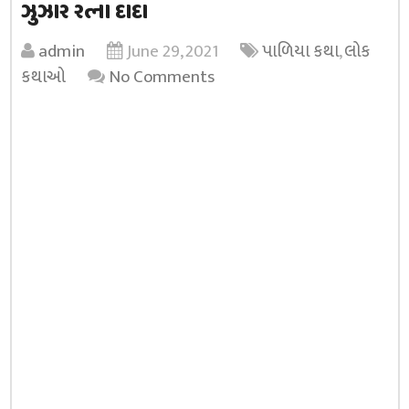
ઝુઝાર રત્ના દાદા
admin
June 29, 2021
પાળિયા કથા
,
લોક
કથાઓ
No Comments