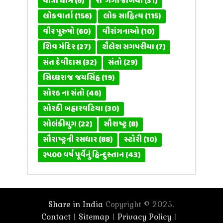
યાત્રા ધામ
(6)
રા' ગંગાજળિયો
(31)
લોકવાર્તા
(156)
લોક સાહિત્ય
(115)
વીર પુરુષો
(60)
વીરાંગનાઓ
(10)
શિવ મંદિર
(27)
શૈલેશ સગપરીયા
(7)
સંત દેવીદાસ
(32)
સંતો
(29)
સિધ્ધરાજ જયસિંહ
(19)
સોરઠ ના સંતો
(46)
સોરઠી બહારવટિયા
(30)
સોલંકીયુગ
(22)
સૌરાષ્ટ્ર
(8)
સૌરાષ્ટ્રની રસધાર
(88)
સ્ટોરી
(10)
૨૫૦૦ વર્ષ પૂર્વેનું હિન્દુસ્તાન
(43)
Share in India
Copyright © 2025.
Contact
Sitemap
Privacy Policy
|
|
|