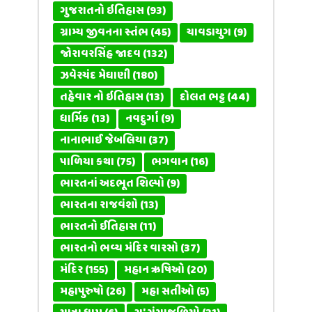
ગુજરાતનો ઇતિહાસ
(93)
ગ્રામ્ય જીવનના સ્તંભ
(45)
ચાવડાયુગ
(9)
જોરાવરસિંહ જાદવ
(132)
ઝવેરચંદ મેઘાણી
(180)
તહેવાર નો ઇતિહાસ
(13)
દોલત ભટ્ટ
(44)
ધાર્મિક
(13)
નવદુર્ગા
(9)
નાનાભાઈ જેબલિયા
(37)
પાળિયા કથા
(75)
ભગવાન
(16)
ભારતનાં અદભૂત શિલ્પો
(9)
ભારતના રાજવંશો
(13)
ભારતનો ઈતિહાસ
(11)
ભારતનો ભવ્ય મંદિર વારસો
(37)
મંદિર
(155)
મહાન ઋષિઓ
(20)
મહાપુરુષો
(26)
મહા સતીઓ
(5)