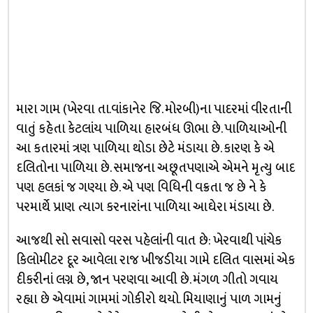
મારા ગામ (ખેરવા તા.વાંકાનેર જિ. મોરબી)ના પાદરમાં વીરતાની
વાતું કહેતા કેટલાંય પાળિયા હારબંધ ઊભા છે. પાળિયાઓની
આ કતારમાં ત્રણ પાળિયા થોડા છેટે મંડાયા છે. કારણ કે એ
દલિતોના પાળિયા છે. સમાજના અછૂતપણાએ એમને મૃત્યુ બાદ
પણ હલકાં જ ગણ્યા છે. એ પણ વિધિની વક્રતા જ છે ને કે
પરમાર્થે પ્રાણ ત્યાગ કરનારાંના પાળિયા આઘેરા મંડાયા છે.
આજથી સો સવાસો વરસ પહેલાંની વાત છે: ખેરવાથી પાંચેક
કિલોમીટર દૂર આવેલા રાજ ખીજડીયા ગામે દલિત વાસમાં એક
દીકરીનાં લગ્ન છે, જાન પરણવા આવી છે. મંગળ ગીતો ગવાય
રહ્યા છે એવામાં ગામમાં ગોકીરો થયો. મિયાણાનું પાળ ગામનું