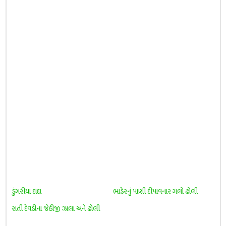
ડુંગરીયા દાદા
ભાડેરનું પાણી દીપાવનાર ગલો ઢોલી
રાતી દેવડીના જેઠીજી ઝાલા અને ઢોલી