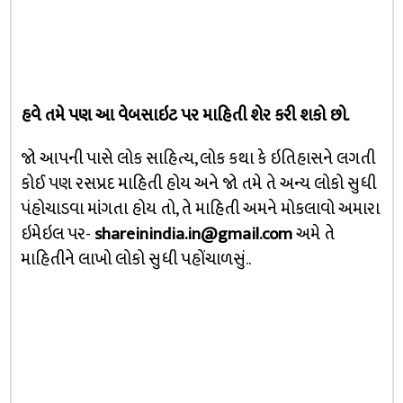
હવે તમે પણ આ વેબસાઇટ પર માહિતી શેર કરી શકો છો.
જો આપની પાસે લોક સાહિત્ય, લોક કથા કે ઇતિહાસને લગતી
કોઈ પણ રસપ્રદ માહિતી હોય અને જો તમે તે અન્ય લોકો સુધી
પંહોચાડવા માંગતા હોય તો, તે માહિતી અમને મોકલાવો અમારા
ઇમેઇલ પર-
shareinindia.in@gmail.com
અમે તે
માહિતીને લાખો લોકો સુધી પહોંચાળસું..