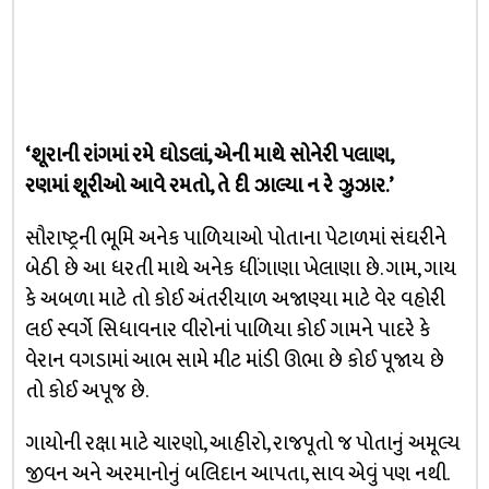
‘શૂરાની રાંગમાં રમે ઘોડલાં, એની માથે સોનેરી પલાણ,
રણમાં શૂરીઓ આવે રમતો, તે દી ઝાલ્યા ન રે ઝુઝાર.’
સૌરાષ્ટ્રની ભૂમિ અનેક પાળિયાઓ પોતાના પેટાળમાં સંઘરીને
બેઠી છે આ ધરતી માથે અનેક ધીંગાણા ખેલાણા છે. ગામ, ગાય
કે અબળા માટે તો કોઈ અંતરીયાળ અજાણ્યા માટે વેર વહોરી
લઈ સ્વર્ગે સિધાવનાર વીરોનાં પાળિયા કોઈ ગામને પાદરે કે
વેરાન વગડામાં આભ સામે મીટ માંડી ઊભા છે કોઈ પૂજાય છે
તો કોઈ અપૂજ છે.
ગાયોની રક્ષા માટે ચારણો, આહીરો, રાજપૂતો જ પોતાનું અમૂલ્ય
જીવન અને અરમાનોનું બલિદાન આપતા, સાવ એવું પણ નથી.