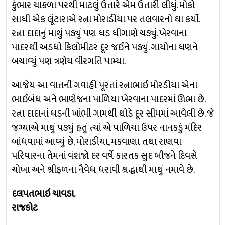
કુંભાર ચાકળા પરથી માટલું ઉતારે એમ ઉતારી લીધું. મોકો
સાધી એક લૂંટારાએ રત્ના મોરાડીયા પર તલવારનો ઘા કર્યો.
રત્ના દાદાનું માથું પડ્યું પણ ધડ ધીગાણે ચડ્યું. ખેરવાના
પાદરથી અડધો કિલોમીટર દૂર જઈને પડ્યું. ગાયોના ધણને
બચાવ્યું પણ ત્રણેય વીરગતિ પામ્યા.
આજેય આ વાતની ગવાહી પૂરતાં રત્નાભાઈ મોરડીયા એના
ભાઈબંધ અને ભાણેજના પાળિયા ખેરવાના પાદરમાં ઊભા છે.
રત્ના દાદાનાં ધડની ખાંભી ગામથી થોડે દૂર સીમમાં આવેલી છે. જે
જગ્યાએ માથું પડ્યું હતું ત્યાં એ પાળિયા ઉપર નાનકડું મંદિર
બાંધવામાં આવ્યું છે. મોરાડીયા, મકવાણા તથા રાણવા
પરિવારના તેમનાં વંશજો દર વર્ષે કારતક સુદ બીજને દિવસે
ચોખા અને શ્રીફળના નૈવેધ ધરાવી શ્રદ્ધાથી માથું નમાવે છે.
દલપતભાઇ ચાવડા.
રાજકોટ