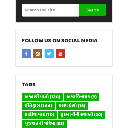
Search
FOLLOW US ON SOCIAL MEDIA
TAGS
અજાણી વાતો
(130)
અષ્ટવિનાયક
(9)
ઈતિહાસ
(144)
કરણ ઘેલો
(16)
કાઠીયાવાડ
(70)
કુરબાનીની કથાઓ
(20)
ગુજરાતની ગરિમા
(33)