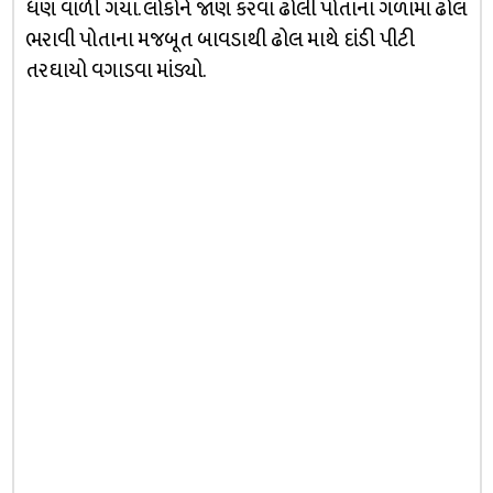
ધણ વાળી ગયા. લોકોને જાણ કરવા ઢોલી પોતાના ગળામાં ઢોલ
ભરાવી પોતાના મજબૂત બાવડાથી ઢોલ માથે દાંડી પીટી
તરઘાયો વગાડવા માંડ્યો.