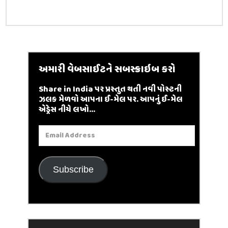
અમારી વેબસાઈટને સબસ્ક્રાઇબ કરો
Share in India પર પ્રસ્તુત થતી નવી પોસ્ટની
ઝલક મેળવો આપના ઈ-મેલ પર. આપનું ઈ-મેલ
એડ્રેસ નીચે લખો...
Email
Address
Subscribe