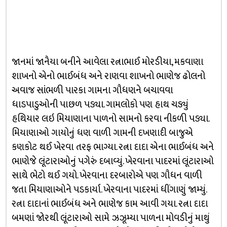
જાનમાં જાનૈયા બનીને આવેલા રત્નાભાઈ મોરડીયા, મકવાણા
શાખનો એનો ભાઈબંધ અને રાણવા શાખનો ભાણેજ ઢોલનો
અવાજ સાંભળી પારકા ગામના ગૌધણને બચાવવા
ધાડપાડુઓની પાછળ પડ્યા. ગામલોકો પણ હાથ ચડ્યું
હથિયાર લઇ મિયાણાના પાળનો સામનો કરવા નીકળી પડ્યા.
મિયાણાઓ ગાયોનું ધણ વાળી ગામની દખણાદી બાજુએ
કણકોટ થઈ ખેરવા તરફ ભાગ્યા. રત્ના દાદા એના ભાઈબંધ અને
ભાણેજે લૂંટારાઓનું પગેરું દબાવ્યું. ખેરવાના પાદરમાં લૂંટારાઓ
સાથે ભેટો થઈ ગયો. ખેરવાના દરબારોએ પણ ગૌધન વાળી
જતા મિયાણાઓને પડકાર્યા. ખેરવાના પાદરમાં ધીંગાણું જામ્યું.
રત્ના દાદાનાં ભાઈબંધ અને ભાણેજ કામ આવી ગયા. રત્ના દાદા
બમણાં જોરથી લૂંટારાઓ સામે ઝઝૂમ્યા પાળના મોવડીનું માથું