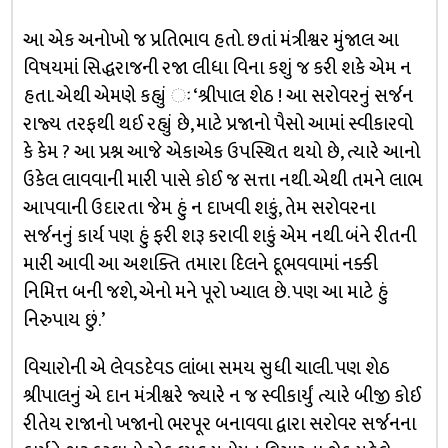
આ એક અનોખો જ પ્રતિભાવ હતો. છતાં મંત્રીશ્વર મુંજાલ આ
વિષયમાં સિદ્ધરાજની રજા લીધા વિના કશું જ કરી શકે એમ ન
હતા. એથી એમણે કહ્યું ઃ ‘શ્રીપાલ શેઠ ! આ સરોવરનું સર્જન
રાજ્ય તરફથી થઈ રહ્યું છે, માટે પ્રજાનો પૈસો આમાં સ્વીકારવો
કે કેમ ? આ પ્રશ્ન આજે એકાએક ઉપસ્થિત થયો છે, ત્યારે આનો
ઉકેલ લાવવાની મારી પાસે કોઈ જ સત્તા નથી. એથી તમને લાભ
આપવાની ઉદારતા જેમ હું ન દાખવી શકું, તેમ સરોવરના
સર્જનનું કાર્ય પણ હું ફરી શરૂ કરાવી શકું એમ નથી. બંને રીતની
મારી આવી આ અશક્તિ તમારા દિલને દૂભવવામાં નક્કી
નિમિત્ત બની જશે, એનો મને પૂરો ખ્યાલ છે. પણ આ માટે હું
નિરુપાય છું.’
વિચારોની એ લેવડદેવડ લાંબા સમય સુધી ચાલી. પણ શેઠ
શ્રીપાલનું એ દાન મંત્રીશ્વરે જ્યારે ન જ સ્વીકાર્યું ત્યારે બીજી કોઈ
રીતેય રાજાનો ખજાનો ભરપૂર બનાવવા દ્વારા સરોવર સર્જનના