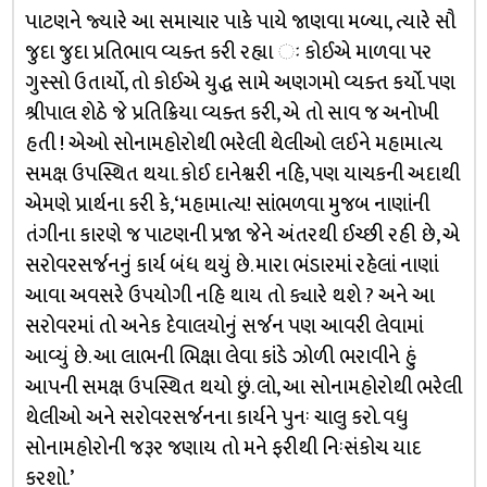
પાટણને જ્યારે આ સમાચાર પાકે પાયે જાણવા મળ્યા, ત્યારે સૌ
જુદા જુદા પ્રતિભાવ વ્યક્ત કરી રહ્યા ઃ કોઈએ માળવા પર
ગુસ્સો ઉતાર્યો, તો કોઈએ યુદ્ધ સામે અણગમો વ્યક્ત કર્યો. પણ
શ્રીપાલ શેઠે જે પ્રતિક્રિયા વ્યક્ત કરી, એ તો સાવ જ અનોખી
હતી ! એઓ સોનામહોરોથી ભરેલી થેલીઓ લઈને મહામાત્ય
સમક્ષ ઉપસ્થિત થયા. કોઈ દાનેશ્વરી નહિ, પણ યાચકની અદાથી
એમણે પ્રાર્થના કરી કે, ‘મહામાત્ય! સાંભળવા મુજબ નાણાંની
તંગીના કારણે જ પાટણની પ્રજા જેને અંતરથી ઈચ્છી રહી છે, એ
સરોવરસર્જનનું કાર્ય બંધ થયું છે. મારા ભંડારમાં રહેલાં નાણાં
આવા અવસરે ઉપયોગી નહિ થાય તો ક્યારે થશે ? અને આ
સરોવરમાં તો અનેક દેવાલયોનું સર્જન પણ આવરી લેવામાં
આવ્યું છે. આ લાભની ભિક્ષા લેવા કાંડે ઝોળી ભરાવીને હું
આપની સમક્ષ ઉપસ્થિત થયો છું. લો, આ સોનામહોરોથી ભરેલી
થેલીઓ અને સરોવરસર્જનના કાર્યને પુનઃ ચાલુ કરો. વધુ
સોનામહોરોની જરૂર જણાય તો મને ફરીથી નિઃસંકોચ યાદ
કરશો.’