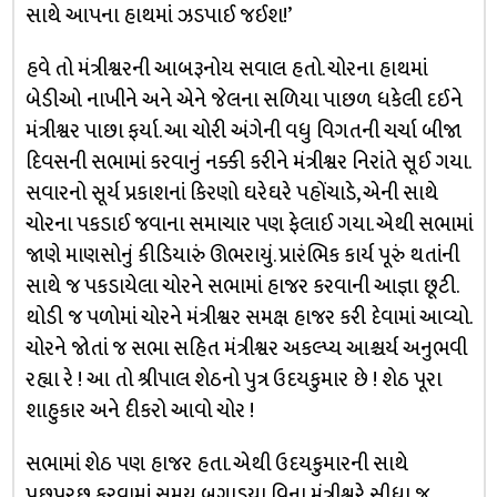
સાથે આપના હાથમાં ઝડપાઈ જઈશ!’
હવે તો મંત્રીશ્વરની આબરૂનોય સવાલ હતો. ચોરના હાથમાં
બેડીઓ નાખીને અને એને જેલના સળિયા પાછળ ધકેલી દઈને
મંત્રીશ્વર પાછા ફર્યા. આ ચોરી અંગેની વધુ વિગતની ચર્ચા બીજા
દિવસની સભામાં કરવાનું નક્કી કરીને મંત્રીશ્વર નિરાંતે સૂઈ ગયા.
સવારનો સૂર્ય પ્રકાશનાં કિરણો ઘરેઘરે પહોંચાડે, એની સાથે
ચોરના પકડાઈ જવાના સમાચાર પણ ફેલાઈ ગયા. એથી સભામાં
જાણે માણસોનું કીડિયારું ઊભરાયું. પ્રારંભિક કાર્ય પૂરું થતાંની
સાથે જ પકડાયેલા ચોરને સભામાં હાજર કરવાની આજ્ઞા છૂટી.
થોડી જ પળોમાં ચોરને મંત્રીશ્વર સમક્ષ હાજર કરી દેવામાં આવ્યો.
ચોરને જોતાં જ સભા સહિત મંત્રીશ્વર અકલ્પ્ય આશ્ચર્ય અનુભવી
રહ્યા રે ! આ તો શ્રીપાલ શેઠનો પુત્ર ઉદયકુમાર છે ! શેઠ પૂરા
શાહુકાર અને દીકરો આવો ચોર !
સભામાં શેઠ પણ હાજર હતા. એથી ઉદયકુમારની સાથે
પૂછપરછ કરવામાં સમય બગાડયા વિના મંત્રીશ્વરે સીધા જ