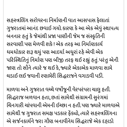
સહસ્ત્રલિંગ સરોવરના નિર્માણની વાત આસપાસ ફેલાતાં
ગુજરાતમાં આનંદ છવાઈ ગયો. કારણ કે આ એક એવું સ્થાપત્ય
બનનાર હતું કે જેમાંથી પ્રજા પાણીની જેમ જ સંસ્કૃતિની
સરવાણી પણ મેળવી શકે ! એક તરફ આ નિર્માણકાર્ય
ધમધોકાર શરૂ થયું પણ આદર્યા અધૂરાં રહે એવી એક
પરિસ્થિતિનું નિર્માણ પણ બીજી તરફ થઈ રહ્યું હતું. પરંતુ એની
જાણ તો સૌને ત્યારે જ થઈ કે, જ્યારે એકાએક માળવા સામે
ચડાઈ લઈ જવાની રણભેરી સિદ્ધરાજને વગાડવી પડી.
માળવા અને ગુજરાત વચ્ચે વર્ષોજૂની વેરપરંપરા ચાલુ હતી.
સિદ્ધરાજ બળવાન હતા, છતાં સામેથી સંગ્રામની સુરંગમાં
ચિનગારી ચાંપવાની એમની ઈચ્છા ન હતી. પણ જ્યારે માળવાએ
સામેથી જ ગુજરાત સમક્ષ પડકાર ફેંક્યો, ત્યારે સહસ્ત્રલિંગના
એ સર્જનકાર્યને જરા ગૌણ બનાવીનેય સિદ્ધરાજે એક દહાડો