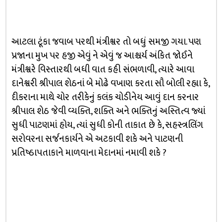
આટલા ટૂંકા જવાબ પરથી મંત્રીશ્વર તો બધું સમજી ગયા. પણ
પ્રજાના મુખ પર હજી એવું ને એવું જ આશ્ચર્ય અંકિત જોઈને
મંત્રીશ્વરે વિસ્તારથી બધી વાત કહી સંભળાવી, ત્યારે આવા
દાનેશ્વરી શ્રીપાલ શેઠનાં બે મોઢે વખાણ કરતા સૌ બોલી રહ્યા કે,
દીકરાના માથે ચોર તરીકેનું કલંક ચોડીનેય આવું દાન કરનાર
શ્રીપાલ શેઠ જેવી વ્યક્તિ, શક્તિ અને ભક્તિનું અસ્તિત્વ જ્યાં
સુધી પાટણમાં હોય, ત્યાં સુધી કોની તાકાત છે કે, સહસ્ત્રલિંગ
સરોવરના સર્જનકાર્યને એ અટકાવી શકે અને પાટણની
પ્રતિષ્ઠાપતાકાને માળવાના મેદાનમાં નમાવી શકે ?