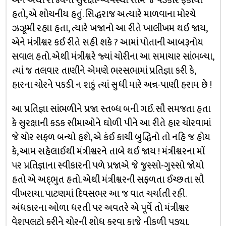
અને એથી રાજ્યની સુરક્ષા-વ્યવસ્થા સામે જે પડકાર ફેંકાયો
હતો, એ શોચનીય હતું. સિદ્ધરાજ અત્યારે માળવાના મોરચે
ઝઝૂમી રહ્યા હતા, ત્યારે ખજાનો આ રીતે ખાલીખમ થઈ જાય,
એને મંત્રીશ્વર કઈ રીતે સહી શકે ? આમાં પોતાની આબરૂનોય
સવાલ હતો. એથી મંત્રીશ્વરે જ્યાં ચોરીના આ સમાચાર સાંભળ્યા,
ત્યાં જ તલવાર તાણીને એમણે ભરસભામાં પ્રતિજ્ઞા કરી કે,
હારના ચોરને પકડી ન શકું ત્યાં સુધી મારે અન્ન-પાણી હરામ છે !
આ પ્રતિજ્ઞા સાંભળીને પ્રજા સ્તબ્ધ બની ગઈ. સૌ સમજતા હતા
કે સુરક્ષાની કડક સીમાઓને ઘોળી પીને આ રીતે હાર ચોરવામાં
જે ચોર સફળ બન્યો હશે, એ કંઈ કાચી બુદ્ધિનો તો નહિ જ હોય
કે, આમ સહેલાઈથી મંત્રીશ્વરને તાબે થઈ જાય ! મંત્રીશ્વરના મોં
પર પ્રતિજ્ઞાના સ્વીકારની પળે પ્રજાએ જે જુસ્સો-ગુસ્સો જોયો
હતો એ અદ્‌ભુત હતો. એથી મંત્રીશ્વરની સફળતા ઈચ્છતા સૌ
વીખરાયા. પાટણમાં દિવસભર આ જ વાત ચર્ચાતી રહી.
અંધકારના ઓળા ધરતી પર અવતરે એ પૂર્વે તો મંત્રીશ્વર
વેશપલટો કરીને ચોરની શોધ કરવા કાજે નીકળી પડ્યા.