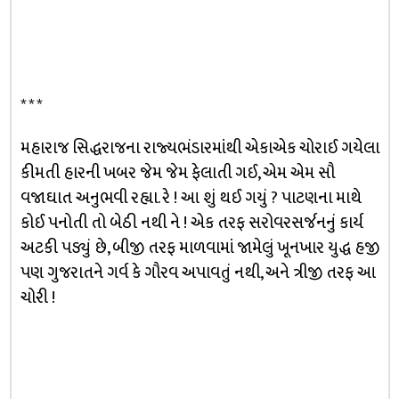
* * *
મહારાજ સિદ્ધરાજના રાજ્યભંડારમાંથી એકાએક ચોરાઈ ગયેલા
કીમતી હારની ખબર જેમ જેમ ફેલાતી ગઈ, એમ એમ સૌ
વજાઘાત અનુભવી રહ્યા. રે ! આ શું થઈ ગયું ? પાટણના માથે
કોઈ પનોતી તો બેઠી નથી ને ! એક તરફ સરોવરસર્જનનું કાર્ય
અટકી પડ્યું છે, બીજી તરફ માળવામાં જામેલું ખૂનખાર યુદ્ધ હજી
પણ ગુજરાતને ગર્વ કે ગૌરવ અપાવતું નથી, અને ત્રીજી તરફ આ
ચોરી !