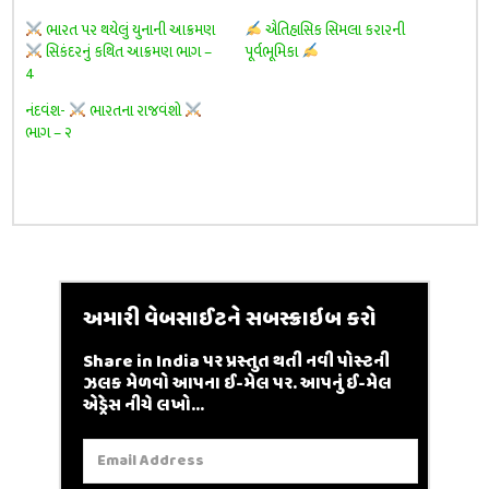
ભારત પર થયેલું યુનાની આક્રમણ
ઐતિહાસિક સિમલા કરારની
સિકંદરનું કથિત આક્રમણ ભાગ –
પૂર્વભૂમિકા
4
નંદવંશ-
ભારતના રાજવંશો
ભાગ – ૨
અમારી વેબસાઈટને સબસ્ક્રાઇબ કરો
Share in India પર પ્રસ્તુત થતી નવી પોસ્ટની
ઝલક મેળવો આપના ઈ-મેલ પર. આપનું ઈ-મેલ
એડ્રેસ નીચે લખો...
Email
Address