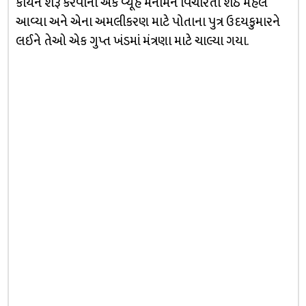
કાર્યને શરૂ કરવાનો એક વ્યૂહ મનોમન વિચારતા શેઠ મહેલે
આવ્યા અને એના અમલીકરણ માટે પોતાના પુત્ર ઉદયકુમારને
લઈને તેઓ એક ગુપ્ત ખંડમાં મંત્રણા માટે ચાલ્યા ગયા.