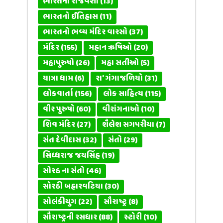
ભારતના રાજવંશો
(13)
ભારતનો ઈતિહાસ
(11)
ભારતનો ભવ્ય મંદિર વારસો
(37)
મંદિર
(155)
મહાન ઋષિઓ
(20)
મહાપુરુષો
(26)
મહા સતીઓ
(5)
યાત્રા ધામ
(6)
રા' ગંગાજળિયો
(31)
લોકવાર્તા
(156)
લોક સાહિત્ય
(115)
વીર પુરુષો
(60)
વીરાંગનાઓ
(10)
શિવ મંદિર
(27)
શૈલેશ સગપરીયા
(7)
સંત દેવીદાસ
(32)
સંતો
(29)
સિધ્ધરાજ જયસિંહ
(19)
સોરઠ ના સંતો
(46)
સોરઠી બહારવટિયા
(30)
સોલંકીયુગ
(22)
સૌરાષ્ટ્ર
(8)
સૌરાષ્ટ્રની રસધાર
(88)
સ્ટોરી
(10)