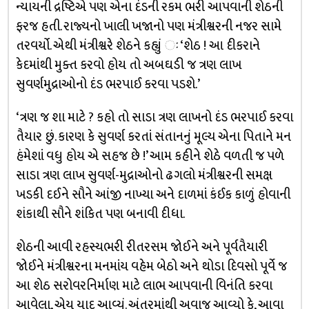
ન્યાયની દ્રષ્ટિએ પણ એના દંડની રકમ ભરી આપવાની શેઠની
ફરજ હતી. રાજ્યનો ખાલી ખજાનો પણ મંત્રીશ્વરની નજર સામે
તરવર્યો. એથી મંત્રીશ્વરે શેઠને કહ્યું ઃ ‘શેઠ ! આ દીકરાને
કેદમાંથી મુક્ત કરવો હોય તો અબઘડી જ ત્રણ લાખ
સુવર્ણમુદ્રાઓનો દંડ ભરપાઈ કરવા પડશે.’
‘ત્રણ જ શા માટે ? કહો તો સાડા ત્રણ લાખનો દંડ ભરપાઈ કરવા
તૈયાર છું. કારણ કે સુવર્ણ કરતાં સંતાનનું મૂલ્ય એના પિતાને મન
હંમેશાં વધુ હોય એ સહજ છે !’ આમ કહીને શેઠે વળતી જ પળે
સાડા ત્રણ લાખ સુવર્ણ-મુદ્રાઓનો ઢગલો મંત્રીશ્વરની સમક્ષ
ખડકી દઈને સૌને આંજી નાખ્યા અને દાળમાં કંઈક કાળું હોવાની
શંકાથી સૌને શંકિત પણ બનાવી દીધા.
શેઠની આવી રહસ્યભરી રીતરસમ જોઈને અને પૂર્વતૈયારી
જોઈને મંત્રીશ્વરના મનમાંય વહેમ બેઠો અને થોડા દિવસો પૂર્વે જ
આ શેઠ સરોવરનિર્માણ માટે લાભ આપવાની વિનંતિ કરવા
આવેલા, એય યાદ આવ્યું. અંતરમાંથી અવાજ આવ્યો કે, આવા