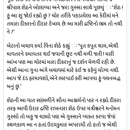
શ્રીપાલ શેઠને બોલાવ્યા અને જરા ગુસ્સા સાથે પૂછયું ઃ ‘શેઠ !
હું આ શું જોઇ રહ્યો છું ? ચોર તરીકે પકડાયેલા આ કેદીમાં મને
તમારા દીકરાનો દીદાર દેખાય છે. આ મારી દ્રષ્ટિનો ભ્રમ તો નથી
ને ?’
બેટાનો બચાવ કર્યા વિના શેઠે કહ્યું ઃ ‘પૂત કપૂત થાય, એથી
માવતરને કમાવતર થઈ જવાની છૂટ નથી મળી જતી ! મારી
આંખ પણ આ ચોરમાં મારા દીકરાનું જ દર્શન મેળવી રહી છે.
એથી આના ગુના અંગે બચાવમાં મારે કંઈ જ કહેવું યોગ્ય નથી.
આપ જે દંડ ફરમાવશો, એને ભરપાઈ કરી આપવા હું વચનબદ્ધ
બનું છું.’
શેઠની આ વાત સાંભળીને સૌના આશ્ચર્યનો પાર ન રહ્યો. દીકરા
તરફ આવી ઉદાર દ્રષ્ટિ રાખનારા શેઠ ઉપર મંત્રીશ્વરને મનોમન
ગુસ્સો તો બહુ જ ચડ્યો પણ એ ગુસ્સાને વ્યક્ત કરવા જેવાં
સ્થળકાળ આ ન હતાં. ઉદયકુમાર અપરાધી તો હતો જ એથી