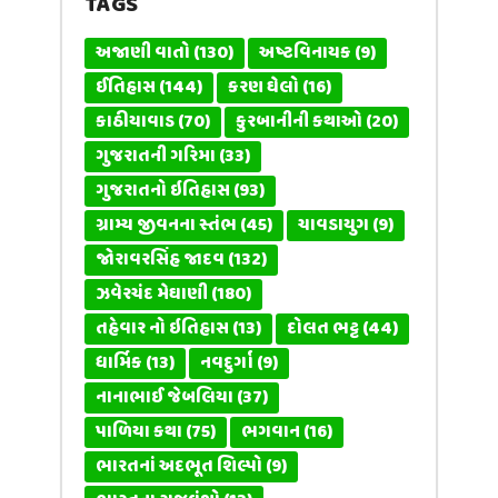
TAGS
અજાણી વાતો
(130)
અષ્ટવિનાયક
(9)
ઈતિહાસ
(144)
કરણ ઘેલો
(16)
કાઠીયાવાડ
(70)
કુરબાનીની કથાઓ
(20)
ગુજરાતની ગરિમા
(33)
ગુજરાતનો ઇતિહાસ
(93)
ગ્રામ્ય જીવનના સ્તંભ
(45)
ચાવડાયુગ
(9)
જોરાવરસિંહ જાદવ
(132)
ઝવેરચંદ મેઘાણી
(180)
તહેવાર નો ઇતિહાસ
(13)
દોલત ભટ્ટ
(44)
ધાર્મિક
(13)
નવદુર્ગા
(9)
નાનાભાઈ જેબલિયા
(37)
પાળિયા કથા
(75)
ભગવાન
(16)
ભારતનાં અદભૂત શિલ્પો
(9)