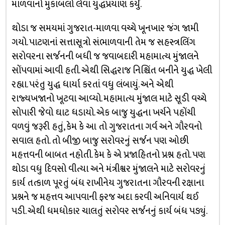
માળવાનો મુકાબલો લેવા યુદ્ધપ્રયાણ કર્યું.
થોડા જ સમયમાં ગુજરાત-માળવા વચ્ચે ખૂનખાર જંગ જામી
ગયો. પાટણનાં સત્તાસૂત્રો સંભાળવાની તેમ જ સહસ્ત્રલિંગ
સરોવરના સર્જનની બધી જ જવાબદારી મહામાત્ય મુંજાલને
સોંપવામાં આવી હતી. એથી સિદ્ધરાજ નિશ્ચિંત બનીને યુદ્ધ ખેલી
રહ્યા. પરંતુ યુદ્ધ ધાર્યા કરતાં વધુ લંબાયું. અને એથી
રાજ્યખજાનો ખૂટવા આવ્યો. મહામાત્ય મુંજાલ માટે સૂડી વચ્ચે
સોપારી જેવો ઘાટ ધડાયો. એક બાજુ યુદ્ધના ખર્ચને પહોંચી
વળવું જરૂરી હતું, કેમ કે આ તો ગુજરાતના ગર્વ અને ગૌરવનો
સવાલ હતો. તો બીજી બાજુ સરોવરનું સર્જન પણ ઓછી
મહત્તવની બાબત નહોતી. કેમ કે એ પ્રજાહિતનો પ્રશ્ન હતો. પણ
થોડા વધુ દિવસો વીત્યા અને મંત્રીશ્વર મુંજાલને માટે સરોવરનું
કાર્ય તત્કાળ પૂરતું બંધ રાખીનેય ગુજરાતના ગૌરવની રક્ષાના
પ્રશ્નને જ મહત્તવ આપવાની ફરજ અદા કરવી અનિવાર્ય થઈ
પડી. એથી ધમધોકાર ચાલતું સરોવર સર્જનનું કાર્ય બંધ પડ્યું.