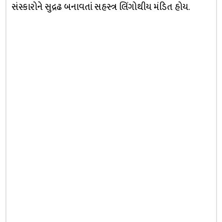
સંસ્કારોને સુદ્રઢ બનાવતાં સહસ્ત્ર લિંગોથીય મંડિત હોય.