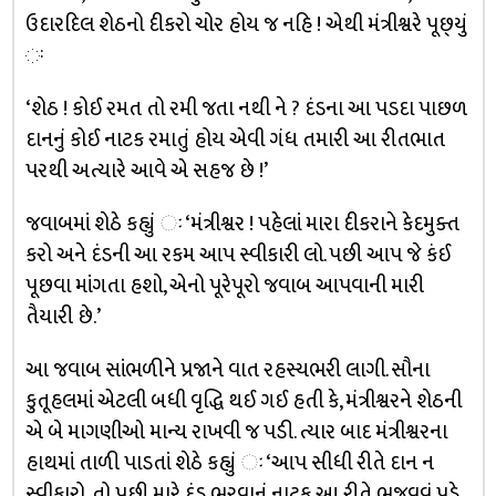
ઉદારદિલ શેઠનો દીકરો ચોર હોય જ નહિ ! એથી મંત્રીશ્વરે પૂછ્‌યું
ઃ
‘શેઠ ! કોઈ રમત તો રમી જતા નથી ને ? દંડના આ પડદા પાછળ
દાનનું કોઈ નાટક રમાતું હોય એવી ગંધ તમારી આ રીતભાત
પરથી અત્યારે આવે એ સહજ છે !’
જવાબમાં શેઠે કહ્યું ઃ ‘મંત્રીશ્વર ! પહેલાં મારા દીકરાને કેદમુક્ત
કરો અને દંડની આ રકમ આપ સ્વીકારી લો. પછી આપ જે કંઈ
પૂછવા માંગતા હશો, એનો પૂરેપૂરો જવાબ આપવાની મારી
તૈયારી છે.’
આ જવાબ સાંભળીને પ્રજાને વાત રહસ્યભરી લાગી. સૌના
કુતૂહલમાં એટલી બધી વૃદ્ધિ થઈ ગઈ હતી કે, મંત્રીશ્વરને શેઠની
એ બે માગણીઓ માન્ય રાખવી જ પડી. ત્યાર બાદ મંત્રીશ્વરના
હાથમાં તાળી પાડતાં શેઠે કહ્યું ઃ ‘આપ સીધી રીતે દાન ન
સ્વીકારો, તો પછી મારે દંડ ભરવાનું નાટક આ રીતે ભજવવું પડે,