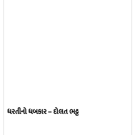
ધરતીનો ધબકાર – દોલત ભટ્ટ