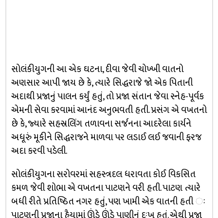
સોલંકીયુગની આ એક ઘટના, દીવા જેવી ચોખ્ખી વાતનો
અણસાર આપી જાય છે કે, ત્યારે સિદ્ધરાજે જો એક પિતાની
અદાથી પ્રજાનું પાલન કર્યું હતું, તો પ્રજા સંતાન જેવા સ્નેહ-પૂર્વક
એમની સેવા કરવામાં આનંદ અનુભવતી હતી. પ્રસંગ એ વખતનો
છે કે, જ્યારે સહસ્રલિંગ તળાવના સર્જનના આદરેલા કાર્યને
અધૂરું મૂકીને સિદ્ધરાજને માળવા પર લડાઈ લઈ જવાની ફરજ
અદા કરવી પડેલી.
સોલંકીયુગના સરોવરમાં સહસ્ત્રદલ ધરાવતા કોઈ વિકસિત
કમળ જેવી શોભા એ વખતના પાટણને વરી હતી. પાટણ ત્યારે
બધી રીતે પ્રતિષ્ઠિત નગર હતું, પણ ખામી એક વાતની હતી ઃ
પાટણની પ્રજાના હૈયામાં ઊંડે ઊંડે પાણીનું દુઃખ હતું. એથી પ્રજા