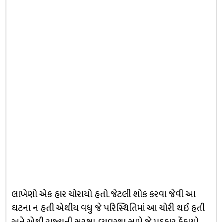
લાખેણો એક હાર ચોરાયો હતો. જેટલી શોક કરવા જેવી આ
ઘટના ન હતી એથીય વધુ જે પરિસ્થિતિમાં આ ચોરી થઈ હતી