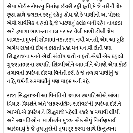
એવા કોઈ સરોવરનુ નિર્માણ ઈચ્છી રહી હતી, કે જે નદીની જેમ
છૂટા હાથે જલદાન કરતું રહેતું હોય. જો કે પાણીનો આ પોકાર
એવો સાર્વત્રિક ન હતો કે, જે પાટણનું કલંક બની રહે ! નાનકડા
અને રૂપાળા બાળકના ગાલ પર કરાયેલી કાળી ટીલી જેમ
બાળકના મુખની શોભામાં નડતરરૂપ નથી બનતી, એમ આ ત્રુટિ
અંગેય રાજાનો દોષ ન કાઢતાં પ્રજા મન મનાવી લેતી. પણ
સિદ્ધરાજના મનને એથી સંતોષ થતો ન હતો. એથી એક દહાડો
ગુજરાતભરના સ્થપતિ-શિલ્પીઓને આમંત્રીને એમણે એવા કોઈ
તળાવની રૂપરેખા દોરવા વિનંતી કરી કે જે તળાવ પાણીનું જ
નહિ, ધર્મની સરવાણીનું પણ વાહક બની રહે.
રાજા સિદ્ધરાજની આ વિનંતિનો જવાબ સ્થપતિઓએ લાંબા
વિચાર-વિમર્શને અંતે ‘સહસ્ત્રલિંગ-સરોવર’ની રૂપરેખા દોરીને
આપ્યો. એ રૂપરેખાને સિદ્ધરાજે પહેલી નજરે જ વધાવી લીધી
અને સ્થપતિઓના માર્ગદર્શન મુજબ એક એવું નિર્માણકાર્ય
આરંભાયું કે જે તૃષાતુરોની તૃષા દૂર કરવા સાથે હિન્દુત્વના