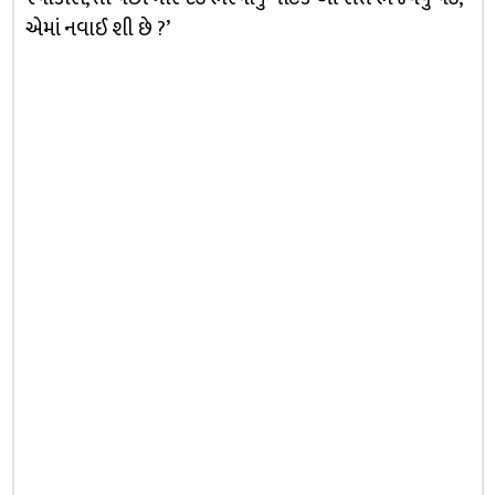
એમાં નવાઈ શી છે ?’