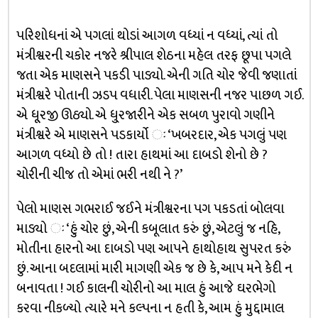
પરિશોધનાં એ પગલાં થોડાં આગળ વધ્યાં ન વધ્યાં, ત્યાં તો
મંત્રીશ્વરની ચકોર નજરે શ્રીપાલ શેઠના મહેલ તરફ છૂપા પગલે
જતા એક માણસને પકડી પાડ્યો. એની ગતિ ચોર જેવી જણાતાં
મંત્રીશ્વરે પોતાની ઝડપ વધારી. પેલા માણસની નજર પાછળ ગઈ.
એ ધૂ્રજી ઊઠ્યો. એ ધુ્રજારીને એક સબળ પુરાવો ગણીને
મંત્રીશ્વરે એ માણસને પડકાર્યો ઃ ‘ખબરદાર, એક પગલું પણ
આગળ વધ્યો છે તો ! તારા હાથમાં આ દાબડો શેનો છે ?
ચોરીની ચીજ તો એમાં ભરી નથી ને ?’
પેલો માણસ ગભરાઈ જઈને મંત્રીશ્વરના પગ પકડતાં બોલવા
માડ્યો ઃ ‘હું ચોર છું, એની કબૂલાત કરું છું, એટલું જ નહિ,
મોતીના હારનો આ દાબડો પણ આપને હાથોહાથ સુપરત કરું
છું. આના બદલામાં મારી માગણી એક જ છે કે, આપ મને કેદી ન
બનાવતા ! ગઈ કાલની ચોરીનો આ માલ હું આજે ઘરભેગો
કરવા નીકળ્યો ત્યારે મને કલ્પના ન હતી કે, આમ હું મુદ્દામાલ