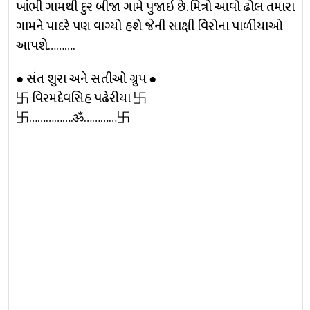
ખાંભી ગામથી દુર બીજા ગામે પુજાઇ છે. મિત્રો આવો ઢોલ તમારા
ગામને પાદરે પણ વાગ્યો હશે જેની સાક્ષી વિરોના પાળીયાઓ
આપશે……….
● સંત શુરા અને સતીઓ ગ્રુપ ●
卐 વિરમદેવસિહ પઢેરીયા 卐
卐…………….ॐ…………卐