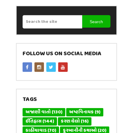
Search
FOLLOW US ON SOCIAL MEDIA
TAGS
અજાણી વાતો
(130)
અષ્ટવિનાયક
(9)
ઈતિહાસ
(144)
કરણ ઘેલો
(16)
કાઠીયાવાડ
(70)
કુરબાનીની કથાઓ
(20)