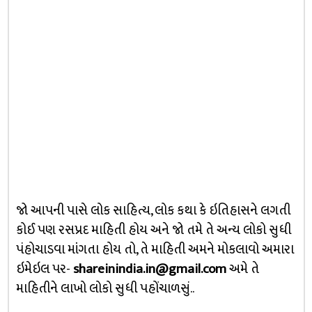
જો આપની પાસે લોક સાહિત્ય, લોક કથા કે ઇતિહાસને લગતી
કોઈ પણ રસપ્રદ માહિતી હોય અને જો તમે તે અન્ય લોકો સુધી
પંહોચાડવા માંગતા હોય તો, તે માહિતી અમને મોકલાવો અમારા
ઇમેઇલ પર-
shareinindia.in@gmail.com
અમે તે
માહિતીને લાખો લોકો સુધી પહોંચાળસું..