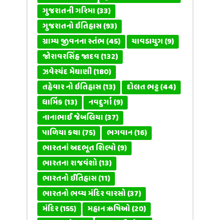
ગુજરાતની ગરિમા
(33)
ગુજરાતનો ઇતિહાસ
(93)
ગ્રામ્ય જીવનના સ્તંભ
(45)
ચાવડાયુગ
(9)
જોરાવરસિંહ જાદવ
(132)
ઝવેરચંદ મેઘાણી
(180)
તહેવાર નો ઇતિહાસ
(13)
દોલત ભટ્ટ
(44)
ધાર્મિક
(13)
નવદુર્ગા
(9)
નાનાભાઈ જેબલિયા
(37)
પાળિયા કથા
(75)
ભગવાન
(16)
ભારતનાં અદભૂત શિલ્પો
(9)
ભારતના રાજવંશો
(13)
ભારતનો ઈતિહાસ
(11)
ભારતનો ભવ્ય મંદિર વારસો
(37)
મંદિર
(155)
મહાન ઋષિઓ
(20)