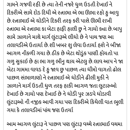
ગામને ગજવી રહી છે ત્યા તેની નજરે ધુળ ઉડતી દેખાઈ ને
દિકરીએ સામે દોડ દિધી એ રત્નાભા એ ભા ઊભા રહો હુ આવુ
છે. રત્નાભાઈ એ ઘોડીને દિકરી તરફ કરી પાસે ઊભી રાખી
રત્નાભા એ રત્નાભા કા બેટા હાફી હાલી છુ ને ગાયો ક્યા છે. બાપુ
સામે ઝાળાને માથે માર્ગ લુંટારૂએ લીધો છે ને પાચ જણ આ
તલાવડીએ ઉતાર્યા છે. શી ખબર શુ લેવા ઉતાર્યા હશે ને બીજા
આગળ નીકળી ગયા છે. ઠીક છે બેટા થોડુંક પાણી હોયતો પા
ગળુ સુકાઇ છે હા ભા ગળુ ભીનુ થાય એટલુ છે. લાવ આપ ને જા
બેટા ગામમા વાવડ દે હુ જાવ છુ પાછળ ત્યા ધીમો વાગતો ઢોલ
પાછળ સંભાળાણો ને રત્નાભાઈ એ ધોડીને ઢીલી મુકી ને
ઝાળાને માર્ગ ઉડતી ધુળ તરફ હાકી આગળ જતા લુટારુઓ
દેખાઈ છે ગાયો પણ દેખાઈ છે ને ધોડી પુર ઝડપે ધોડાવી
લુંટારૂઓ ની નજીક આવી ગયા પણ દિકરીએ કિધેલી વાત ભુલી
ગયા કે તલાવડીમાં પાંચ જણ ઉતર્યા
આમ આગળ લુંટારૂ ને પાછળ પણ લુંટારૂ વચ્ચે રત્નાભાઈ વચમા