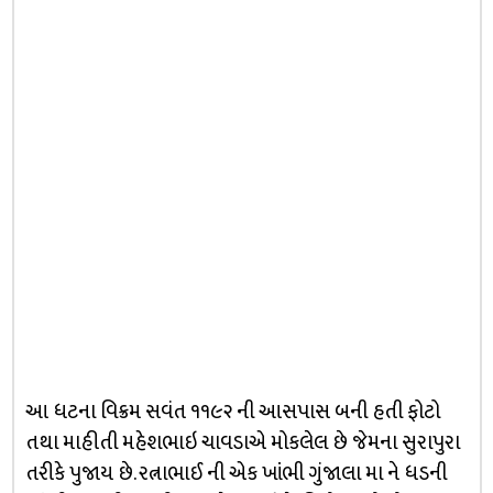
આ ધટના વિક્રમ સવંત ૧૧૯૨ ની આસપાસ બની હતી ફોટો
તથા માહીતી મહેશભાઇ ચાવડાએ મોકલેલ છે જેમના સુરાપુરા
તરીકે પુજાય છે. રત્નાભાઈ ની એક ખાંભી ગુંજાલા મા ને ધડની