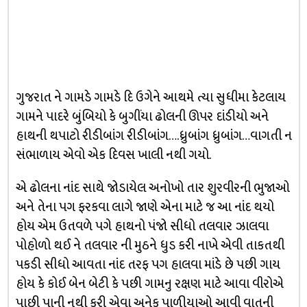
ગુજરાત ને ગામડે ગામડે દિ ઉગેને આથમે ત્યા સુધીમા કેટલાય
ગામને પાદરે બુંબિયો કે બુગીંયા ઢોલની ઊપર દાંડીયો અને
હાથની થપાટો રીડીબાંગ રીડીબાંગ….ધ્રુબાંગ ધ્રુબાંગ…વાગતી ન
સંભાળાય એવો એક દિવસ ખાલી નથી ગયો.
એ ઢોલના નાંદ સાથે જોડાયેલ અનોખો તાર શુરવીરની ભુજાઓ
અને તેના પગ ફરકવા લાગે જાણે એના માટે જ આ નાંદ થયો
હોય એમ ઉતવળે પગે હાથનો પંજો સીધો તલવાર ઝાલવા
પોહોળો થઈ ને તલવાર ની મુઠને ધુડ કરી નાખે એવી તાકતથી
પકડી સીધો આવતા નાંદ તરફ પગ હાલવા માંડે છે પછી ગાય
હોય કે કોઈ બેન બેટી કે પછી ગામનુ રક્ષણ માટે આવા વીરોએ
પાછી પાની નથી કરી એવા અનેક પાળીયાઓ આવી વાતની