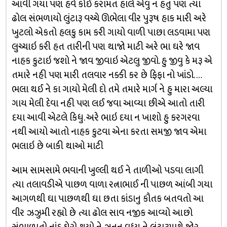
આવી ગયા પણ હવે કોઈ કરામત હાલે એવુ ન હતુ પણ ત્યા
ઢોલ સંભળાયો લુંટારૂ વચ્ચે ઊભેલા વીર પુરૂષ હાક મારી અરે
ખુટલો એકતો હલકુ કામ કરી ગાયો વાળી પાછા લડવામા પણ
લુચ્ચાઇ કરી હત તારીની પણ થાજો માટી અરે ભા ઘરે જાવ
નાહક કુટાઇ જશો ને જાવ જીવાઇ એટલુ જીવો. હુ જીવુ કે મરૂ એ
તમારે નહી પણ મારી તલવાર નક્કી કર છે ફિફા નો ખાંડો. …
ભલા થઈ ને કા ગાયો મેલી દો તમે તમારે માર્ગ ને હુ મારા અલ્યા
ગાય મેલી દેવા નહી પણ લઈ જવા આવ્યા છીએ આતો તારી
દયા આવી એટલે કિધુ. અરે ભાઇ દયા ન ખાશો હુ કરગરવા
નથી આયો આતો નાહક કુટવા એના કરતા સમજી જાવ એમા
ભલાઇ છે બાકી થાઓ માટી
આમ સામસામે ભવાની ખુલ્લી થઈ ને તાળીઓ પડવા લાગી
ત્યા તલાવડીએ પાછળ વાળા રત્નાભાઈ ની પાછળ આંબી ગયા
આગળથી ઘા પાછળથી ઘા છતા કાંડાનુ કૌતક બતવતો આ
વીર ઝઝુમી રહ્યો છે ત્યા ઢોલ સાવ નજીક આવ્યો આછો