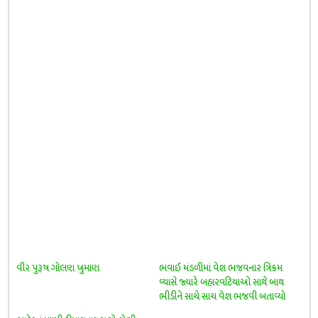
વીર પુરૂષ ગોલણ ખુમાણ
ભવાઈ મંડળીમાં વેશ ભજવનાર ત્રિક્રમ
વ્યાસે જ્યારે બહારવટિયાઓ સાથે બાથ
ભીડીને સાચે સાચ વેશ ભજવી બતાવ્યો