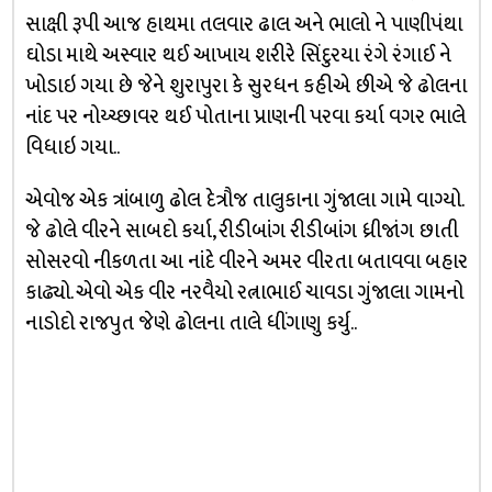
સાક્ષી રૂપી આજ હાથમા તલવાર ઢાલ અને ભાલો ને પાણીપંથા
ઘોડા માથે અસ્વાર થઈ આખાય શરીરે સિંદુરયા રંગે રંગાઈ ને
ખોડાઇ ગયા છે જેને શુરાપુરા કે સુરધન કહીએ છીએ જે ઢોલના
નાંદ પર નોય્ચ્છાવર થઈ પોતાના પ્રાણની પરવા કર્યા વગર ભાલે
વિધાઇ ગયા..
એવોજ એક ત્રાંબાળુ ઢોલ દેત્રૌજ તાલુકાના ગુંજાલા ગામે વાગ્યો.
જે ઢોલે વીરને સાબદો કર્યા, રીડીબાંગ રીડીબાંગ ધ્રીજાંગ છાતી
સોસરવો નીકળતા આ નાંદે વીરને અમર વીરતા બતાવવા બહાર
કાઢ્યો. એવો એક વીર નરવૈયો રત્નાભાઈ ચાવડા ગુંજાલા ગામનો
નાડોદો રાજપુત જેણે ઢોલના તાલે ધીંગાણુ કર્યુ..