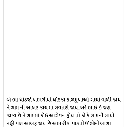
એ ભા ધોડજો બાપલીયો ધોડજો કાળમુખાઓ ગાયો વાળી જાય
ને ગામ ની આબરૂ જાય મા ગવતરી જાય..અરે ભાઇ ઇ જણ
જાજા છે ને ગામમાં કોઈ આગેવન હોય તો કો કે ગામની ગાયો
નહી પણ આબરૂ જાય છે આમ રીડા પાડતી ઊભેલી બાળા