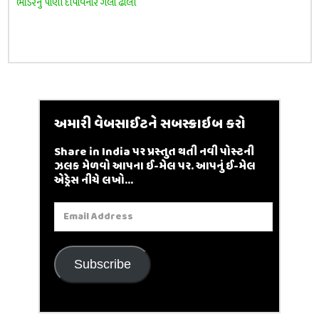
ભાડેરનું પાણી દીપાવનાર ગલો ઢોલી
અમારી વેબસાઈટને સબસ્ક્રાઇબ કરો
Share in India પર પ્રસ્તુત થતી નવી પોસ્ટની
ઝલક મેળવો આપના ઈ-મેલ પર. આપનું ઈ-મેલ
એડ્રેસ નીચે લખો...
Email
Address
Subscribe