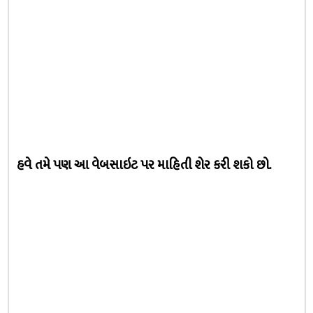
હવે તમે પણ આ વેબસાઇટ પર માહિતી શેર કરી શકો છો.