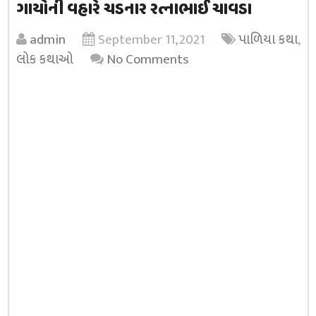
ગાયોની વહારે ચડનાર રત્નાભાઈ ચાવડા
admin
September 11, 2021
પાળિયા કથા
,
લોક કથાઓ
No Comments