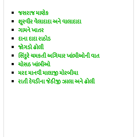
જસરાજ માણેક
શૂરવીર વેલાદાદા અને વાલાદાદા
ગામને ખાતર
દાના દાદા રાઠોડ
જોગડો ઢોલી
સિંદુરે ચમકતી અગિયાર ખાંભીઓની વાત
ચોસઠ ખાંભીઓ
મરદ માનવી માલાજી મોરબીયા
રાતી દેવડીના જેઠીજી ઝાલા અને ઢોલી