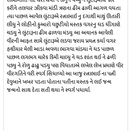
સંભાળાતો નાંદ ઘેરો થયો ને ઝનૂન વધ્યુ ને લુંટારૂમાથે જોર
કરીને તલવાર ઝીકવા માંડી ત્રણના ઢીમ ઢાળી આગળ વધતા
ત્યા પાછળ આવેલ લુંટારૂએ રત્નાભાઈ નુ દગાથી માથું ઊતારી
લીધુ ને લોહીનો ફુઆરો વછુટીયો મસ્તક વગરનુ ધડ ધીંગાણે
ચડયુ ને લુંટારૂના ઢીમ ઢાળવા મંડયુ. આ અચાનક આવેલી
વીરની આફત સામે લુંટારૂએ લડવા જરાય પ્રયત્ન કર્યા વગર
હથીયાર મેલી આડા અવળા ભાગવા માંડયા ને ધડ પાછળ
પાછળ લગભગ ચારેક કિમી ચાલ્યુ ને ધડ શાંત થઈ ને ઢળી
પડ્યુ ને રોળુ ઢાઢુ પડયુ પણ વિધાતાએ લખેલ લેખ પ્રમાણે વીર
વીરગતિને વરી સ્વર્ગ સિધાવ્યો આ બાજુ રત્નાભાઈ ના પત્ની
દેવુબાને ખબર પડતા પોતાના પતીના મસ્તક ને લઈ જન્મ
જન્મનો સાથ દેતા સતી થયા ને સ્વર્ગ પધાર્યા.