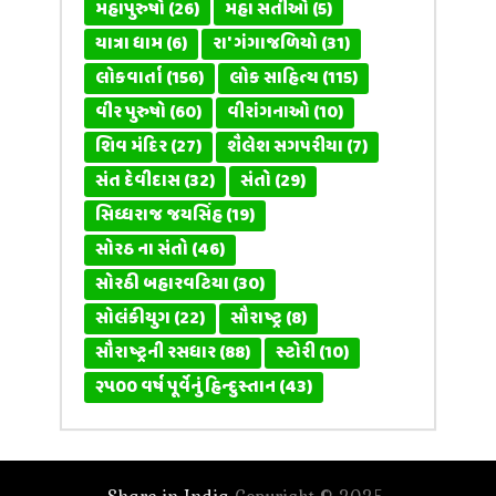
મહાપુરુષો
(26)
મહા સતીઓ
(5)
યાત્રા ધામ
(6)
રા' ગંગાજળિયો
(31)
લોકવાર્તા
(156)
લોક સાહિત્ય
(115)
વીર પુરુષો
(60)
વીરાંગનાઓ
(10)
શિવ મંદિર
(27)
શૈલેશ સગપરીયા
(7)
સંત દેવીદાસ
(32)
સંતો
(29)
સિધ્ધરાજ જયસિંહ
(19)
સોરઠ ના સંતો
(46)
સોરઠી બહારવટિયા
(30)
સોલંકીયુગ
(22)
સૌરાષ્ટ્ર
(8)
સૌરાષ્ટ્રની રસધાર
(88)
સ્ટોરી
(10)
૨૫૦૦ વર્ષ પૂર્વેનું હિન્દુસ્તાન
(43)