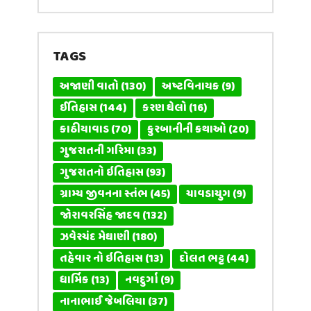
TAGS
અજાણી વાતો
(130)
અષ્ટવિનાયક
(9)
ઈતિહાસ
(144)
કરણ ઘેલો
(16)
કાઠીયાવાડ
(70)
કુરબાનીની કથાઓ
(20)
ગુજરાતની ગરિમા
(33)
ગુજરાતનો ઇતિહાસ
(93)
ગ્રામ્ય જીવનના સ્તંભ
(45)
ચાવડાયુગ
(9)
જોરાવરસિંહ જાદવ
(132)
ઝવેરચંદ મેઘાણી
(180)
તહેવાર નો ઇતિહાસ
(13)
દોલત ભટ્ટ
(44)
ધાર્મિક
(13)
નવદુર્ગા
(9)
નાનાભાઈ જેબલિયા
(37)