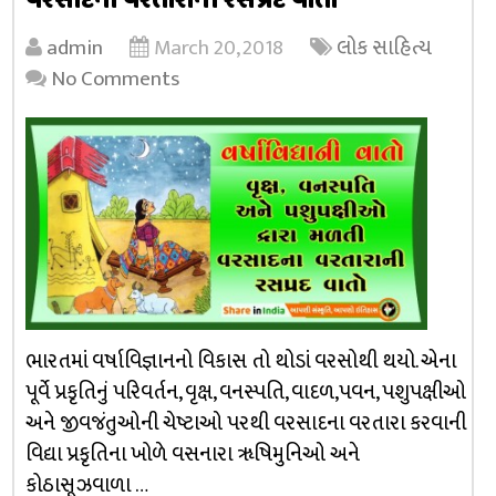
વરસાદના વરતારાની રસપ્રદ વાતો
admin
March 20, 2018
લોક સાહિત્ય
No Comments
ભારતમાં વર્ષાવિજ્ઞાનનો વિકાસ તો થોડાં વરસોથી થયો. એના
પૂર્વે પ્રકૃતિનું પરિવર્તન, વૃક્ષ, વનસ્પતિ, વાદળ,પવન, પશુપક્ષીઓ
અને જીવજંતુઓની ચેષ્ટાઓ પરથી વરસાદના વરતારા કરવાની
વિદ્યા પ્રકૃતિના ખોળે વસનારા ૠષિમુનિઓ અને
કોઠાસૂઝવાળા …