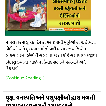
મહાસાગરમાં ડૂબકી દેનારા મરજીવાની મુઠ્ઠીઓ શંખ, છીપલાં,
કોડીઓ અને મુલ્યવાન મોતીડાંથી ભરાઈ જાય છે એમ
લોકસાગરની લ્હેરોની સેલગાહ કરતો કોઈ સંશોધક મરજીવો
કોઠાસૂઝવાળા ‘લોક’-ના હૈયાકપાટ કને પહોંચીને એને
ઉઘડાવી …
[Continue Reading...]
વૃક્ષ, વનસ્પતિ અને પશુપક્ષીઓ દ્વારા મળતી