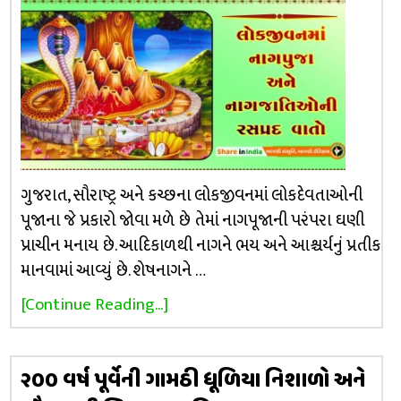
ગુજરાત, સૌરાષ્ટ્ર અને કચ્છના લોકજીવનમાં લોકદેવતાઓની
પૂજાના જે પ્રકારો જોવા મળે છે તેમાં નાગપૂજાની પરંપરા ઘણી
પ્રાચીન મનાય છે. આદિકાળથી નાગને ભય અને આશ્ચર્યનું પ્રતીક
માનવામાં આવ્યું છે. શેષનાગને …
[Continue Reading...]
૨૦૦ વર્ષ પૂર્વેની ગામઠી ધૂળિયા નિશાળો અને