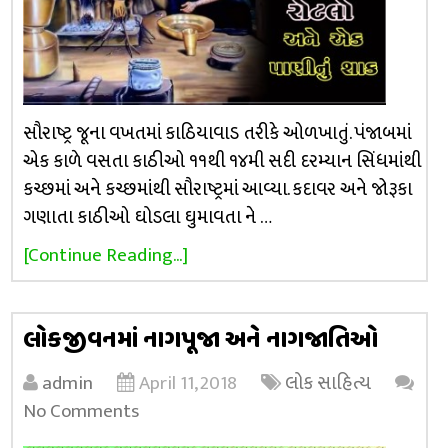
સૌરાષ્ટ્ર જૂના વખતમાં કાઠિયાવાડ તરીકે ઓળખાતું. પંજાબમાં
એક કાળે વસતા કાઠીઓ ૧૧થી ૧૪મી સદી દરમ્યાન સિંધમાંથી
કચ્છમાં અને કચ્છમાંથી સૌરાષ્ટ્રમાં આવ્યા. કદાવર અને જોરૂકા
ગણાતા કાઠીઓ ઘોડલા ઘુમાવતા ને …
[Continue Reading...]
લોકજીવનમાં નાગપૂજા અને નાગજાતિઓ
admin
April 11, 2018
લોક સાહિત્ય
No Comments