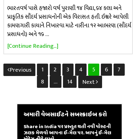
ભારતવર્ષ પાસે હજારો વર્ષ પુરાણી ૧૪ વિદ્યા, ૬૪ કલા અને
પ્રાકૃતિક સૌંદર્ય પ્રસાધનોની એક વિરાસત હતી. ઈશ્વરે આપેલી
કામણગારી કાયાને નિખારવા માટે નારીના ૧૨ આભરણ (સૌંદર્ય
પ્રસાધનો) અને ૧૬ …
[Continue Reading...]
Posts
1
2
3
4
5
6
7
Previous
pagination
8
…
14
Next
અમારી વેબસાઈટને સબસ્ક્રાઇબ કરો
Share in India પર પ્રસ્તુત થતી નવી પોસ્ટની
ઝલક મેળવો આપના ઈ-મેલ પર. આપનું ઈ-મેલ