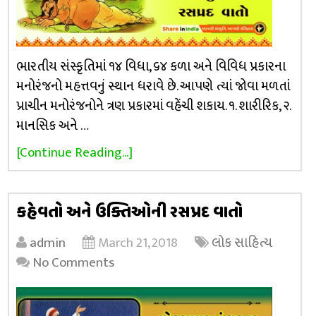
ભારતીય સંસ્કૃતિમાં ૧૪ વિધા, ૬૪ કળા અને વિવિધ પ્રકારના
મનોરંજનો મહત્તવનું સ્થાન ધરાવે છે. આપણે ત્યાં જોવા મળતાં
પ્રાચીન મનોરંજનોને ત્રણ પ્રકારમાં વહેંચી શકાય. ૧. શારીરિક, ૨.
માનસિક અને …
[Continue Reading...]
કહેવતો અને ઉક્તિઓની રસપ્રદ વાતો
admin
March 21, 2018
લોક સાહિત્ય
No Comments