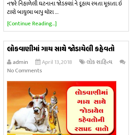
નજરે નિહાળેલી ઘટનાના જોડકણાં ને દૂહાય રમતા મૂકાતા. ઇ
ટાણે બાઘુભા બાપુ ચૉરા …
[Continue Reading...]
લોકવાણીમાં ગાય સાથે જોડાયેલી કહેવતો
admin
April 13, 2018
લોક સાહિત્ય
No Comments