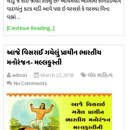
થોડું જ કોઈ જાણી શક્યું છે? આથમણા આભીમાં કાળાંડિબાંગ
વાદળાંનું કટક ચડી આવે પણ ઈ વરસશે કે વરસ્યા વિના
વહ્યાં …
[Continue Reading...]
આજે વિસરાઈ ગયેલું પ્રાચીન ભારતીય
મનોરંજન- મલ્લકુસ્તી
admin
March 23, 2018
લોક સાહિત્ય
No Comments