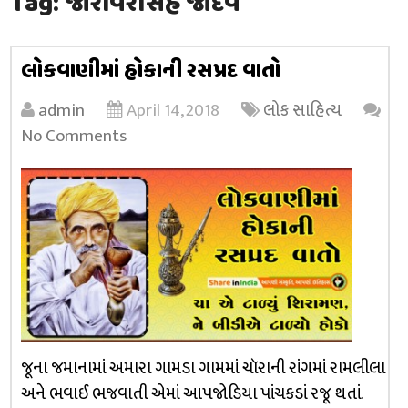
Tag:
જોરાવરસિંહ જાદવ
લોકવાણીમાં હોકાની રસપ્રદ વાતો
admin
April 14, 2018
લોક સાહિત્ય
No Comments
જૂના જમાનામાં અમારા ગામડા ગામમાં ચૉરાની રાંગમાં રામલીલા
અને ભવાઈ ભજવાતી એમાં આપજોડિયા પાંચકડાં રજૂ થતાં.