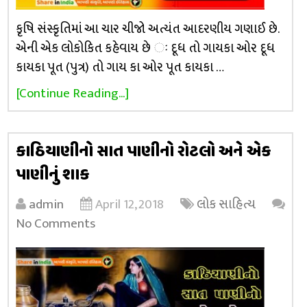
કૃષિ સંસ્કૃતિમાં આ ચાર ચીજો અત્યંત આદરણીય ગણાઈ છે.
એની એક લોકોકિત કહેવાય છે ઃ દૂધ તો ગાયકા ઓર દૂધ
કાયકા પૂત (પુત્ર) તો ગાય કા ઓર પૂત કાયકા …
[Continue Reading...]
કાઠિયાણીનો સાત પાણીનો રોટલો અને એક
પાણીનું શાક
admin
April 12, 2018
લોક સાહિત્ય
No Comments