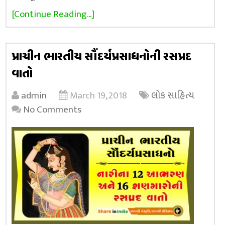
[Continue Reading...]
પ્રાચીન ભારતીય સૌંદર્યપ્રસાધનોની રસપ્રદ
વાતો
admin
March 19, 2018
લોક સાહિત્ય
No Comments