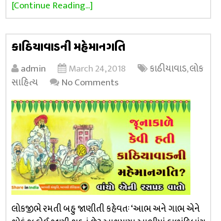
[Continue Reading...]
કાઠિયાવાડની મહેમાનગતિ
admin
March 24, 2018
કાઠીયાવાડ
,
લોક
સાહિત્ય
No Comments
લોકજીભે રમતી બહુ જાણીતી કહેવતઃ ‘આભ અને ગાભ એને