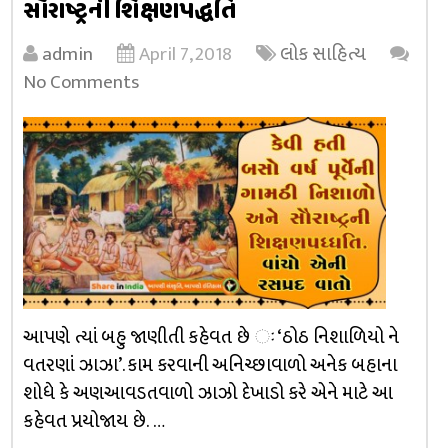
સૌરાષ્ટ્રની શિક્ષણપદ્ધતિ
admin
April 7, 2018
લોક સાહિત્ય
No Comments
આપણે ત્યાં બહુ જાણીતી કહેવત છે ઃ ‘ઠોઠ નિશાળિયો ને
વતરણાં ઝાઝા’. કામ કરવાની અનિચ્છાવાળો અનેક બહાના
શોધે કે અણઆવડતવાળો ઝાઝો દેખાડો કરે એને માટે આ
કહેવત પ્રયોજાય છે. …