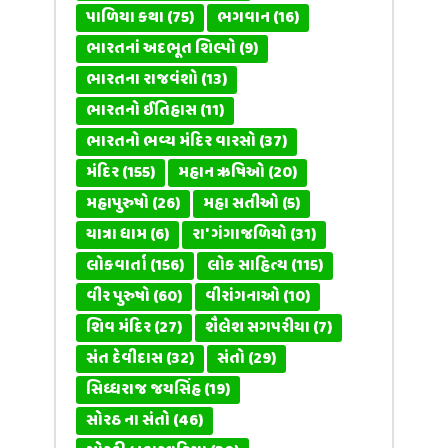
પાળિયા કથા
(75)
ભગવાન
(16)
ભારતનાં અદભૂત શિલ્પો
(9)
ભારતના રાજવંશો
(13)
ભારતનો ઈતિહાસ
(11)
ભારતનો ભવ્ય મંદિર વારસો
(37)
મંદિર
(155)
મહાન ઋષિઓ
(20)
મહાપુરુષો
(26)
મહા સતીઓ
(5)
યાત્રા ધામ
(6)
રા' ગંગાજળિયો
(31)
લોકવાર્તા
(156)
લોક સાહિત્ય
(115)
વીર પુરુષો
(60)
વીરાંગનાઓ
(10)
શિવ મંદિર
(27)
શૈલેશ સગપરીયા
(7)
સંત દેવીદાસ
(32)
સંતો
(29)
સિધ્ધરાજ જયસિંહ
(19)
સોરઠ ના સંતો
(46)