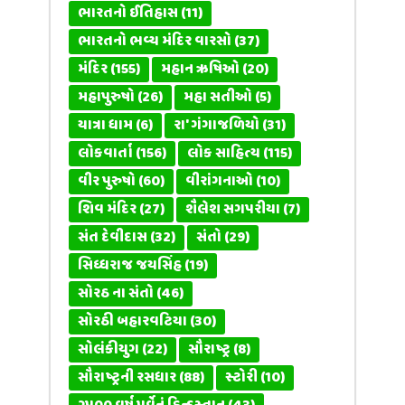
ભારતનો ઈતિહાસ
(11)
ભારતનો ભવ્ય મંદિર વારસો
(37)
મંદિર
(155)
મહાન ઋષિઓ
(20)
મહાપુરુષો
(26)
મહા સતીઓ
(5)
યાત્રા ધામ
(6)
રા' ગંગાજળિયો
(31)
લોકવાર્તા
(156)
લોક સાહિત્ય
(115)
વીર પુરુષો
(60)
વીરાંગનાઓ
(10)
શિવ મંદિર
(27)
શૈલેશ સગપરીયા
(7)
સંત દેવીદાસ
(32)
સંતો
(29)
સિધ્ધરાજ જયસિંહ
(19)
સોરઠ ના સંતો
(46)
સોરઠી બહારવટિયા
(30)
સોલંકીયુગ
(22)
સૌરાષ્ટ્ર
(8)
સૌરાષ્ટ્રની રસધાર
(88)
સ્ટોરી
(10)