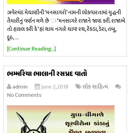
ઝવેરચંદ મેઘાણીની ‘મનસાગરો’ નામની લોકવારતામાં યુદ્ધની
તૈયારીનું વર્ણન મળે છે ઃ ‘મનસાગરે રાજાને જાણ કરી. રાજાએ
તો હાકલ કરી કે ‘હાં થાય નગારે ઘાવ! રથ, રેંકડા, ડેરા, તંબૂ,
દૂઠ, …
[Continue Reading...]
ભમ્મરિયા ભાલાની રસપ્રદ વાતો
admin
June 2, 2018
લોક સાહિત્ય
No Comments