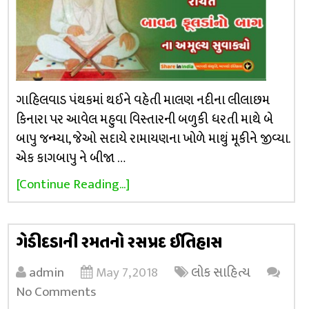
ગાહિલવાડ પંથકમાં થઈને વહેતી માલણ નદીના લીલાછમ
કિનારા પર આવેલ મહુવા વિસ્તારની બળુકી ધરતી માથે બે
બાપુ જન્મ્યા, જેઓ સદાયે રામાયણના ખોળે માથું મૂકીને જીવ્યા.
એક કાગબાપુ ને બીજા …
[Continue Reading...]
ગેડીદડાની રમતનો રસપ્રદ ઈતિહાસ
admin
May 7, 2018
લોક સાહિત્ય
No Comments