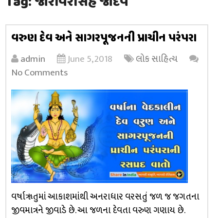
Tag:
જોરાવરસિંહ જાદવ
વરુણ દેવ અને સાગરપૂજનની પ્રાચીન પરંપરા
admin
June 5, 2018
લોક સાહિત્ય
No Comments
વર્ષાૠતુમાં આકાશમાંથી અનરાધાર વરસતું જળ જ જગતના
જીવમાત્રને જીવાડે છે. આ જળના દેવતા વરુણ ગણાય છે.