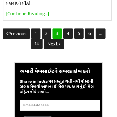
મધરોખો મીઠો …
[Continue Reading...]
Posts
1
2
3
4
5
6
…
Previous
pagination
14
Next
અમારી વેબસાઈટને સબસ્ક્રાઇબ કરો
Share in India પર પ્રસ્તુત થતી નવી પોસ્ટની
ઝલક મેળવો આપના ઈ-મેલ પર. આપનું ઈ-મેલ
એડ્રેસ નીચે લખો...
Email
Address