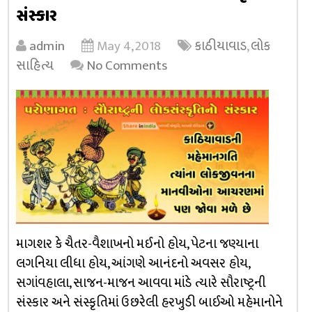
સંસ્કાર
admin
May 4, 2018
કાઠીયાવાડ
,
લોક
સાહિત્ય
No Comments
માગશર કે ચૈતર-વૈશાખનો મઈનો હોય, પેટના જણ્યાના
લગનિયા લીધા હોય, આંગણે આનંદનો અવસર હોય,
સગાંવહાલા, સાજન-માજન આવવા માંડે ત્યારે સૌરાષ્ટ્રની
સંસ્કાર અને સંસ્કૃતિમાં ઉછરેલી હરખુડી બાઈઓ મહેમાનોને