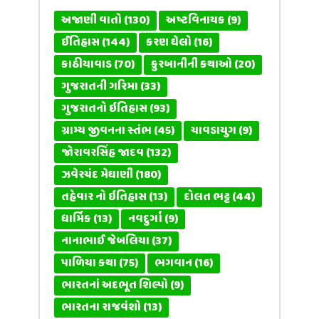
અજાણી વાતો
(130)
અષ્ટવિનાયક
(9)
ઈતિહાસ
(144)
કરણ ઘેલો
(16)
કાઠીયાવાડ
(70)
કુરબાનીની કથાઓ
(20)
ગુજરાતની ગરિમા
(33)
ગુજરાતનો ઇતિહાસ
(93)
ગ્રામ્ય જીવનના સ્તંભ
(45)
ચાવડાયુગ
(9)
જોરાવરસિંહ જાદવ
(132)
ઝવેરચંદ મેઘાણી
(180)
તહેવાર નો ઇતિહાસ
(13)
દોલત ભટ્ટ
(44)
ધાર્મિક
(13)
નવદુર્ગા
(9)
નાનાભાઈ જેબલિયા
(37)
પાળિયા કથા
(75)
ભગવાન
(16)
ભારતનાં અદભૂત શિલ્પો
(9)
ભારતના રાજવંશો
(13)