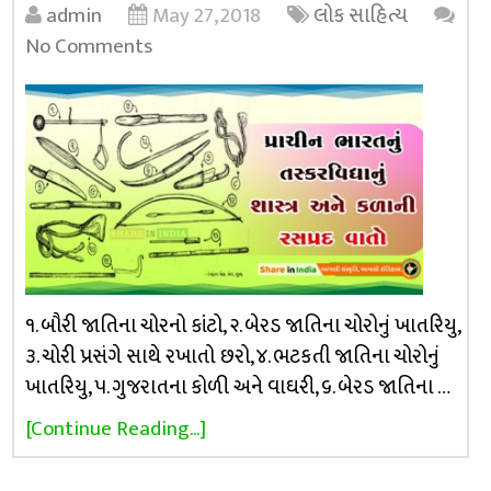
admin
May 27, 2018
લોક સાહિત્ય
No Comments
૧. બૌરી જાતિના ચોરનો કાંટો, ૨. બેરડ જાતિના ચોરોનું ખાતરિયુ,
૩. ચોરી પ્રસંગે સાથે રખાતો છરો, ૪. ભટકતી જાતિના ચોરોનું
ખાતરિયુ, ૫. ગુજરાતના કોળી અને વાઘરી, ૬. બેરડ જાતિના …
[Continue Reading...]