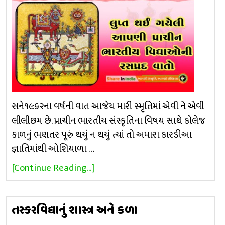
સને૧૯૬૨ના વર્ષની વાત આજેય મારી સ્મૃતિમાં એવી ને એવી
લીલીછમ છે. પ્રાચીન ભારતીય સંસ્કૃતિના વિષય સાથે કોલેજ
કાળનું ભણતર પૂરું થયું ન થયું ત્યાં તો અમારા કારડીઆ
જ્ઞાતિમાંથી ઓશિયાળા …
[Continue Reading...]
તસ્કરવિદ્યાનું શાસ્ત્ર અને કળા