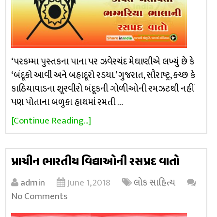
‘પરકમ્મા પુસ્તકના પાના પર ઝવેરચંદ મેઘાણીએ લખ્યું છે કે
‘બંદૂકો આવી અને બહાદૂરો રડયા.’ ગુજરાત, સૌરાષ્ટ્ર, કચ્છ કે
કાઠિયાવાડના શૂરવીરો બંદૂકની ગોળીઓની રમઝટથી નહીં
પણ પોતાના બળુકા હાથમાં રમતી …
[Continue Reading...]
પ્રાચીન ભારતીય વિદ્યાઓની રસપ્રદ વાતો
admin
June 1, 2018
લોક સાહિત્ય
No Comments