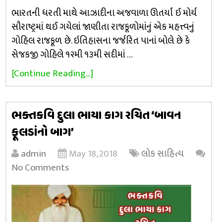
ભારતની ધરતી માથે આઝાદીના અજવાળા ઊતર્યાં ઈ મોર્ય
સૌરાષ્ટ્રમાં થઈ ગયેલાં જાણીતા રાજકૂળોમાંનું એક મહત્ત્વનું
ગોહિલ રાજકૂળ છે. ઇતિહાસના જર્જરિત પાનાં બોલે છે કે
સેજકજી ગોહિલે ૧૨મી ૧૩મી સદીમાં …
[Continue Reading...]
ભક્તકવિ દુલા ભાયા કાગ રચિત ‘બાવન
ફૂલડાંનો બાગ’
admin
May 18, 2018
લોક સાહિત્ય
No Comments