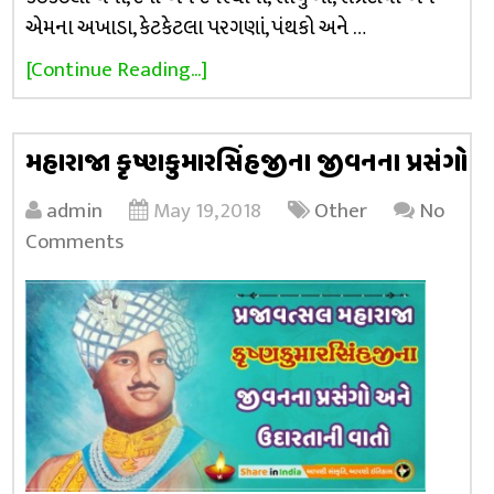
એમના અખાડા, કેટકેટલા પરગણાં, પંથકો અને …
[Continue Reading...]
મહારાજા કૃષ્ણકુમારસિંહજીના જીવનના પ્રસંગો
admin
May 19, 2018
Other
No
Comments