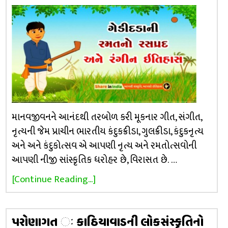
માનવજીવનને આનંદથી તરબોળ કરી મૂકનાર ગીત, સંગીત,
નૃત્યની જેમ પ્રાચીન ભારતીય કંદુકક્રીડા, ગુલક્રીડા, કંદુકનૃત્ય
અને અને કંદુકોત્સવ એ આપણી નૃત્ય અને રમતોત્સવોની
આપણી નીજી સાંસ્કૃતિક ધરોહર છે, વિરાસત છે. …
[Continue Reading...]
પરોણાગત ઃ કાઠિયાવાડની લોકસંસ્કૃતિનો