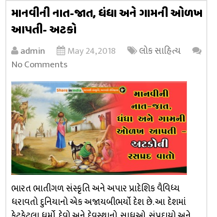
માનવીની નાત-જાત, ધંધા અને ગામની ઓળખ
આપતી- અટકો
admin
May 24, 2018
લોક સાહિત્ય
No Comments
ભારત ભાતીગળ સંસ્કૃતિ અને અપાર પ્રાદેશિક વૈવિધ્ય
ધરાવતો દુનિયાનો એક અજાયબીભર્યો દેશ છે. આ દેશમાં
કેટકેટલા ધર્મો, દેવો અને દેવસ્થાનો, સાધુઓ, સંપ્રદાયો અને