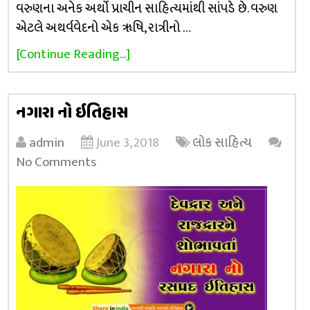
વરુણના અનેક અર્થો પ્રાચીન સાહિત્યમાંથી સાંપડે છે. વરુણ
એટલે અથર્વવેદનો એક ૠષિ, રાત્રીનો …
[Continue Reading...]
નગારા નો ઇતિહાસ
admin
June 3, 2018
લોક સાહિત્ય
No Comments