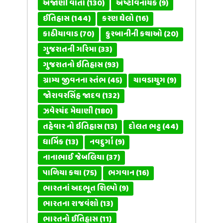
અજાણી વાતો
(130)
અષ્ટવિનાયક
(9)
ઈતિહાસ
(144)
કરણ ઘેલો
(16)
કાઠીયાવાડ
(70)
કુરબાનીની કથાઓ
(20)
ગુજરાતની ગરિમા
(33)
ગુજરાતનો ઇતિહાસ
(93)
ગ્રામ્ય જીવનના સ્તંભ
(45)
ચાવડાયુગ
(9)
જોરાવરસિંહ જાદવ
(132)
ઝવેરચંદ મેઘાણી
(180)
તહેવાર નો ઇતિહાસ
(13)
દોલત ભટ્ટ
(44)
ધાર્મિક
(13)
નવદુર્ગા
(9)
નાનાભાઈ જેબલિયા
(37)
પાળિયા કથા
(75)
ભગવાન
(16)
ભારતનાં અદભૂત શિલ્પો
(9)
ભારતના રાજવંશો
(13)
ભારતનો ઈતિહાસ
(11)