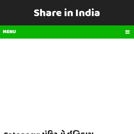
Share in India
MENU