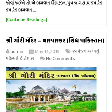
જોવાં જઈએ તો એ ભગવાન શિવજીનાં પુત્ર જ ગણાય. કયારેક
કયારેક ભગવાન …
[Continue Reading...]
શ્રી ગૌરી મંદિર – થારપારકર (સિંધ પાકિસ્તાન)
admin
May 14, 2019
જનમેજય અધ્વર્યુ
,
મંદિરનો ઇતિહાસ
No Comments