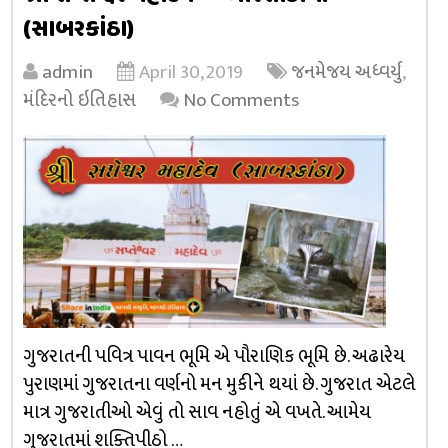
(સાબરકાંઠા)
admin
April 30, 2019
જનમેજય અધ્વર્યુ
,
મંદિરનો ઇતિહાસ
No Comments
ગુજરાતની પવિત્ર પાવન ભૂમિ એ પૌરાણિક ભૂમિ છે. અઢારેય
પુરાણમાં ગુજરાતના વર્ણનો મન મુકીને થયાં છે. ગુજરાત એટલે
માત્ર ગુજરાતીઓ એવું તો સાવ નહોતું એ વખતે. આમેય
ગુજરાતમાં શક્તિપીઠો …