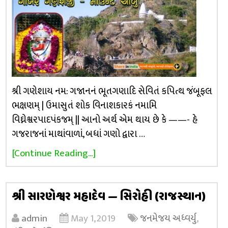
શ્રી ગણેશાય નમ: ગજાનનં ભૂતગણાદિ સેવિતં કપિત્થ જંબૂફલ
ભક્ષણમ્ | ઉમાસુતં શોક વિનાશકારકં નમામિ
વિઘ્નેશ્વરપાદપંકજમ્ || આનો અર્થ એમ થાય છે કે ——- હે
ગજરાજનાં માથાંવાળાં, બધાં ગણો દ્વારા …
[Continue Reading...]
શ્રી સારણેશ્વર મહાદેવ — સિરોહી (રાજસ્થાન)
admin
May 1, 2019
જનમેજય અધ્વર્યુ
,