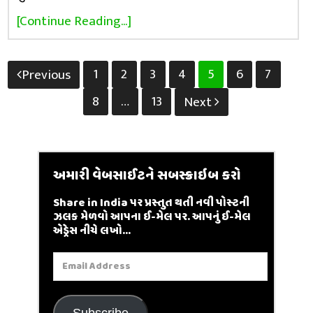
[Continue Reading...]
Posts
1
2
3
4
5
6
7
Previous
pagination
8
…
13
Next
અમારી વેબસાઈટને સબસ્ક્રાઇબ કરો
Share in India પર પ્રસ્તુત થતી નવી પોસ્ટની
ઝલક મેળવો આપના ઈ-મેલ પર. આપનું ઈ-મેલ
એડ્રેસ નીચે લખો...
Email
Address
Subscribe