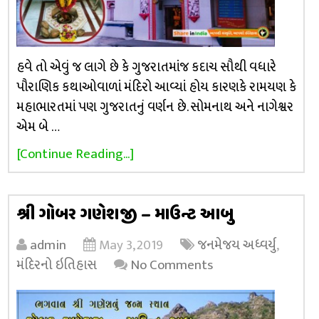
હવે તો એવું જ લાગે છે કે ગુજરાતમાંજ કદાચ સૌથી વધારે
પૌરાણિક કથાઓવાળાં મંદિરો આવ્યાં હોય કારણકે રામયણ કે
મહાભારતમાં પણ ગુજરાતનું વર્ણન છે. સોમનાથ અને નાગેશ્વર
એમ બે …
[Continue Reading...]
શ્રી ગોબર ગણેશજી – માઉન્ટ આબુ
admin
May 3, 2019
જનમેજય અધ્વર્યુ
,
મંદિરનો ઇતિહાસ
No Comments