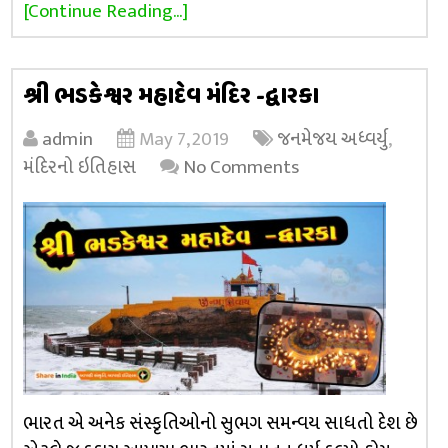
[Continue Reading...]
શ્રી ભડકેશ્વર મહાદેવ મંદિર -દ્વારકા
admin
May 7, 2019
જનમેજય અધ્વર્યુ
,
મંદિરનો ઇતિહાસ
No Comments
ભારત એ અનેક સંસ્કૃતિઓનો સુભગ સમન્વય સાધતો દેશ છે