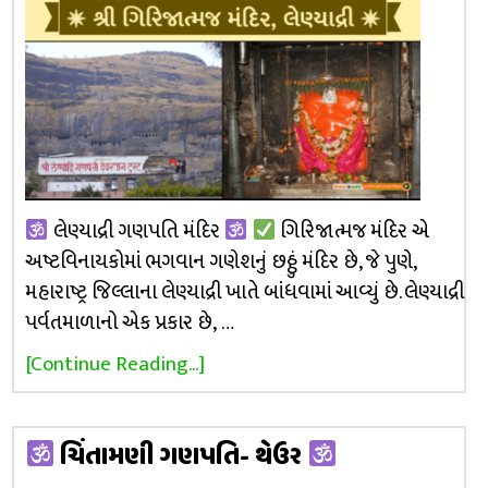
લેણ્યાદ્રી ગણપતિ મંદિર
ગિરિજાત્મજ મંદિર એ
અષ્ટવિનાયકોમાં ભગવાન ગણેશનું છઠ્ઠું મંદિર છે, જે પુણે,
મહારાષ્ટ્ર જિલ્લાના લેણ્યાદ્રી ખાતે બાંધવામાં આવ્યું છે. લેણ્યાદ્રી
પર્વતમાળાનો એક પ્રકાર છે, …
[Continue Reading...]
ચિંતામણી ગણપતિ- થેઉર