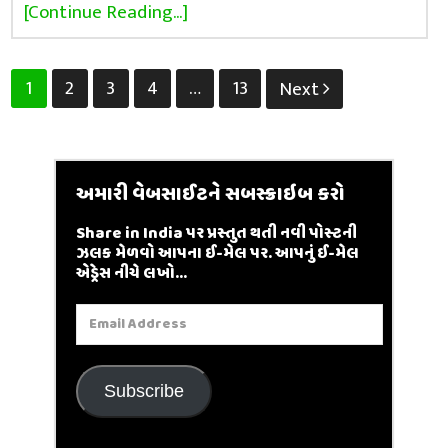
[Continue Reading...]
Posts
1
2
3
4
…
13
Next
pagination
અમારી વેબસાઈટને સબસ્ક્રાઇબ કરો
Share in India પર પ્રસ્તુત થતી નવી પોસ્ટની
ઝલક મેળવો આપના ઈ-મેલ પર. આપનું ઈ-મેલ
એડ્રેસ નીચે લખો...
Email
Address
Subscribe