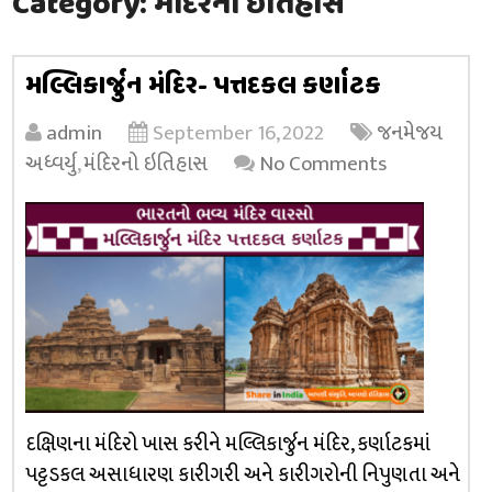
Category:
મંદિરનો ઇતિહાસ
મલ્લિકાર્જુન મંદિર- પત્તદકલ કર્ણાટક
admin
September 16, 2022
જનમેજય
અધ્વર્યુ
,
મંદિરનો ઇતિહાસ
No Comments
દક્ષિણના મંદિરો ખાસ કરીને મલ્લિકાર્જુન મંદિર, કર્ણાટકમાં
પટ્ટડકલ અસાધારણ કારીગરી અને કારીગરોની નિપુણતા અને