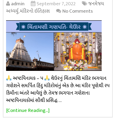
admin
September 7, 2022
જનમેજય
અધ્વર્યુ
,
મંદિરનો ઇતિહાસ
No Comments
અષ્ટવિનાયક – ૫
થેઉરનું ચિંતામણિ મંદિર ભગવાન
ગણેશને સમર્પિત હિંદુ મંદિરોમાંનું એક છે. આ મંદિર પૂણેથી ૨૫
કિમીના અંતરે આવેલું છે. તેમજ ભગવાન ગણેશના
અષ્ટવિનાયકોમાં સૌથી પ્રસિદ્ધ …
[Continue Reading...]