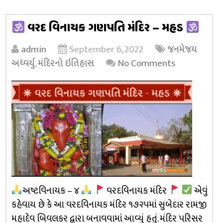
વરદ વિનાયક ગણપતિ મંદિર – મહડ
admin
September 6, 2022
જનમેજય
અધ્વર્યુ
,
મંદિરનો ઇતિહાસ
No Comments
અષ્ટવિનાયક – ૪
વરદવિનાયક મંદિર
એવું
કહેવાય છે કે આ વરદવિનાયક મંદિર ૧૭૨૫માં સુબેદાર રામજી
મહાદેવ બિવલકર દ્વારા બનાવવામાં આવ્યું હતું. મંદિર પરિસર