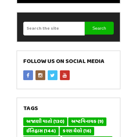
Search
FOLLOW US ON SOCIAL MEDIA
TAGS
અજાણી વાતો
(130)
અષ્ટવિનાયક
(9)
ઈતિહાસ
(144)
કરણ ઘેલો
(16)