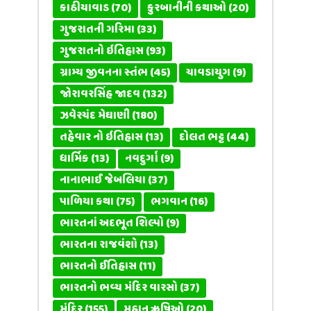
કાઠીયાવાડ
(70)
કુરબાનીની કથાઓ
(20)
ગુજરાતની ગરિમા
(33)
ગુજરાતનો ઇતિહાસ
(93)
ગ્રામ્ય જીવનના સ્તંભ
(45)
ચાવડાયુગ
(9)
જોરાવરસિંહ જાદવ
(132)
ઝવેરચંદ મેઘાણી
(180)
તહેવાર નો ઇતિહાસ
(13)
દોલત ભટ્ટ
(44)
ધાર્મિક
(13)
નવદુર્ગા
(9)
નાનાભાઈ જેબલિયા
(37)
પાળિયા કથા
(75)
ભગવાન
(16)
ભારતનાં અદભૂત શિલ્પો
(9)
ભારતના રાજવંશો
(13)
ભારતનો ઈતિહાસ
(11)
ભારતનો ભવ્ય મંદિર વારસો
(37)
મંદિર
(155)
મહાન ઋષિઓ
(20)