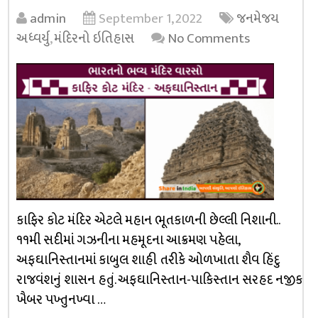
admin
September 1, 2022
જનમેજય
અધ્વર્યુ
,
મંદિરનો ઇતિહાસ
No Comments
કાફિર કોટ મંદિર એટલે મહાન ભૂતકાળની છેલ્લી નિશાની..
૧૧મી સદીમાં ગઝનીના મહમૂદના આક્રમણ પહેલા,
અફઘાનિસ્તાનમાં કાબુલ શાહી તરીકે ઓળખાતા શૈવ હિંદુ
રાજવંશનું શાસન હતું. અફઘાનિસ્તાન-પાકિસ્તાન સરહદ નજીક
ખૈબર પખ્તુનખ્વા …