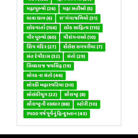
મહાપુરુષો
(26)
મહા સતીઓ
(5)
યાત્રા ધામ
(6)
રા' ગંગાજળિયો
(31)
લોકવાર્તા
(156)
લોક સાહિત્ય
(115)
વીર પુરુષો
(60)
વીરાંગનાઓ
(10)
શિવ મંદિર
(27)
શૈલેશ સગપરીયા
(7)
સંત દેવીદાસ
(32)
સંતો
(29)
સિધ્ધરાજ જયસિંહ
(19)
સોરઠ ના સંતો
(46)
સોરઠી બહારવટિયા
(30)
સોલંકીયુગ
(22)
સૌરાષ્ટ્ર
(8)
સૌરાષ્ટ્રની રસધાર
(88)
સ્ટોરી
(10)
૨૫૦૦ વર્ષ પૂર્વેનું હિન્દુસ્તાન
(43)