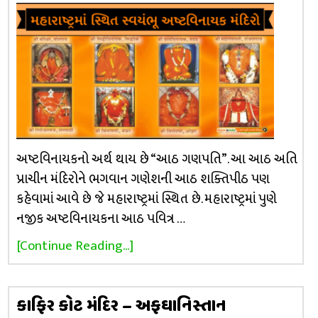
અષ્ટવિનાયકનો અર્થ થાય છે “આઠ ગણપતિ”. આ આઠ અતિ
પ્રાચીન મંદિરોને ભગવાન ગણેશની આઠ શક્તિપીઠ પણ
કહેવામાં આવે છે જે મહારાષ્ટ્રમાં સ્થિત છે. મહારાષ્ટ્રમાં પુણે
નજીક અષ્ટવિનાયકના આઠ પવિત્ર …
[Continue Reading...]
કાફિર કોટ મંદિર – અફઘાનિસ્તાન