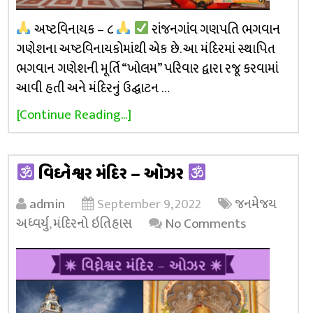
અષ્ટવિનાયક – ૮
રાંજનગાંવ ગણપતિ ભગવાન
ગણેશના અષ્ટવિનાયકોમાંથી એક છે. આ મંદિરમાં સ્થાપિત
ભગવાન ગણેશની મૂર્તિ “ખોલમ” પરિવાર દ્વારા રજૂ કરવામાં
આવી હતી અને મંદિરનું ઉદ્ઘાટન …
[Continue Reading...]
વિઘ્નેશ્વર મંદિર – ઓઝર
admin
September 9, 2022
જનમેજય
અધ્વર્યુ
,
મંદિરનો ઇતિહાસ
No Comments