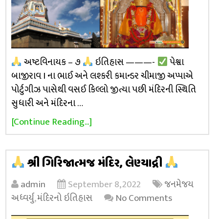
અષ્ટવિનાયક – ૭
ઇતિહાસ ———-
પેશ્વા
બાજીરાવ I ના ભાઈ અને લશ્કરી કમાન્ડર ચીમાજી અપ્પાએ
પોર્ટુગીઝ પાસેથી વસઈ કિલ્લો જીત્યા પછી મંદિરની સ્થિતિ
સુધારી અને મંદિરના …
[Continue Reading...]
શ્રી ગિરિજાત્મજ મંદિર, લેણ્યાદ્રી
admin
September 8, 2022
જનમેજય
અધ્વર્યુ
,
મંદિરનો ઇતિહાસ
No Comments