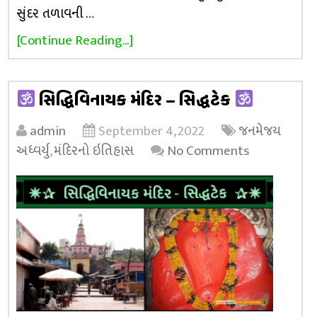
સુંદર તળાવની …
[Continue Reading...]
સિદ્ધિવિનાયક મંદિર – સિદ્ધટેક
admin
September 4, 2022
જનમેજય
અધ્વર્યુ
,
મંદિરનો ઇતિહાસ
No Comments