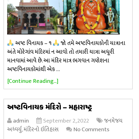
અષ્ટ વિનાયક – ૧
જો તમે અષ્ટવિનાયકોની યાત્રાના
અંતે મોરેગાંવ મંદિરમાં ન આવો તો તમારી યાત્રા અધૂરી
માનવામાં આવે છે. આ મંદિર માત્ર ભગવાન ગણેશના
અષ્ટવિનાયકોમાંથી એક …
[Continue Reading...]
અષ્ટવિનાયક મંદિરો – મહારાષ્ટ્ર
admin
September 2, 2022
જનમેજય
અધ્વર્યુ
,
મંદિરનો ઇતિહાસ
No Comments