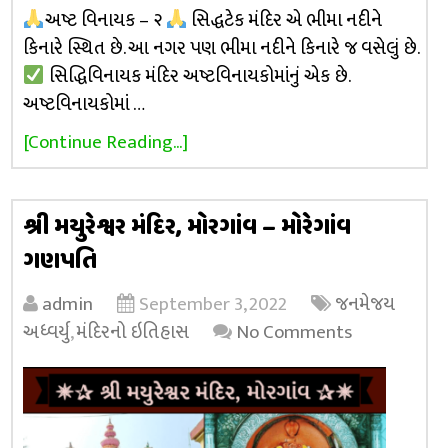
અષ્ટ વિનાયક – ૨
સિદ્ધટેક મંદિર એ ભીમા નદીને
કિનારે સ્થિત છે. આ નગર પણ ભીમા નદીને કિનારે જ વસેલું છે.
સિદ્ધિવિનાયક મંદિર અષ્ટવિનાયકોમાંનું એક છે.
અષ્ટવિનાયકોમાં …
[Continue Reading...]
શ્રી મયુરેશ્વર મંદિર, મોરગાંવ – મોરેગાંવ
ગણપતિ
admin
September 3, 2022
જનમેજય
અધ્વર્યુ
,
મંદિરનો ઇતિહાસ
No Comments