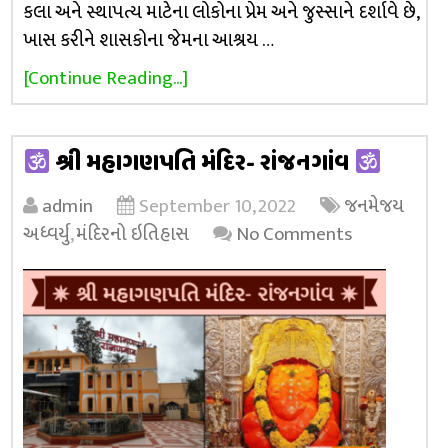
કલા અને સ્થાપત્ય માટેના લોકોના પ્રેમ અને જુસ્સાને દર્શાવે છે,
ખાસ કરીને શાસકોના જેમના આશ્રય …
[Continue Reading...]
શ્રી મહાગણપતિ મંદિર- રાંજનગાંવ
admin
September 10, 2022
જનમેજય
અધ્વર્યુ
,
મંદિરનો ઇતિહાસ
No Comments