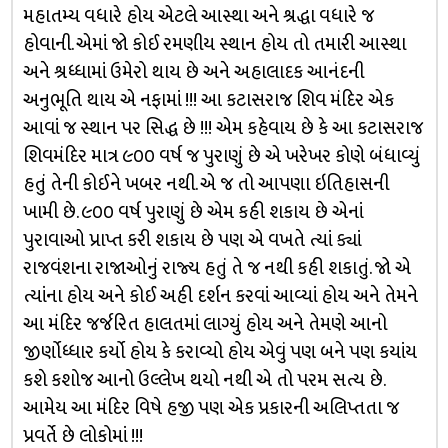
મહાતમ્ય વધારે હોય એટલે આસ્થા અને શ્રદ્ધા વધારે જ
હોવાની. એમાં જો કોઈ રમણીય સ્થાન હોય તો તમારી આસ્થા
અને શ્રધ્ધામાં ઉમેરો થાય છે અને અહાલાદક આનંદની
અનુભૂતિ થાય એ નફામાં !!! આ કટાસરાજ શિવ મંદિર એક
આવાં જ સ્થાન પર સિદ્ધ છે !!! એમ કહેવાય છે કે આ કટાસરાજ
શિવમંદિર માત્ર ૯૦૦ વર્ષ જ પુરાણું છે એ ખરેખર કોણે બંધાવ્યું
હતું તેની કોઈને ખબર નથી. એ જ તો આપણા ઇતિહાસની
ખામી છે. ૯૦૦ વર્ષ પુરાણું છે એમ કહી શકાય છે એનાં
પુરાવાઓ પ્રાપ્ત કરી શકાય છે પણ એ વખતે ત્યાં ક્યાં
રાજવંશના રાજાઓનું રાજ્ય હતું તે જ નથી કહી શકાતું. જો એ
ત્યાંના હોય અને કોઈ અહી દર્શન કરવાં આવ્યાં હોય અને તેમને
આ મંદિર જર્જરિત હાલતમાં લાગ્યું હોય અને તેમણે આનો
જીર્ણોધ્ધાર કર્યો હોય કે કરાવ્યો હોય એવું પણ બને પણ કયાંય
કશે કશોજ આનો ઉલ્લેખ થયો નથી એ તો પરમ સત્ય છે.
આમેય આ મંદિર વિષે હજી પણ એક પ્રકારની અલિપ્તતા જ
પ્રવર્તે છે લોકોમાં !!!