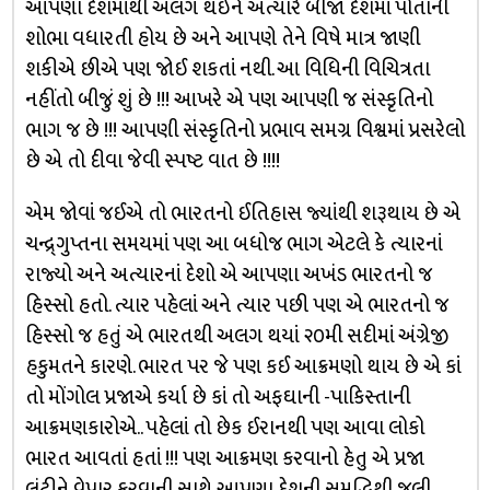
આપણા દેશમાંથી અલગ થઈને અત્યારે બીજાં દેશમાં પોતાની
શોભા વધારતી હોય છે અને આપણે તેને વિષે માત્ર જાણી
શકીએ છીએ પણ જોઈ શકતાં નથી. આ વિધિની વિચિત્રતા
નહીંતો બીજું શું છે !!! આખરે એ પણ આપણી જ સંસ્કૃતિનો
ભાગ જ છે !!! આપણી સંસ્કૃતિનો પ્રભાવ સમગ્ર વિશ્વમાં પ્રસરેલો
છે એ તો દીવા જેવી સ્પષ્ટ વાત છે !!!!
એમ જોવાં જઈએ તો ભારતનો ઈતિહાસ જ્યાંથી શરૂથાય છે એ
ચન્દ્ર્ગુપ્તના સમયમાં પણ આ બધોજ ભાગ એટલે કે ત્યારનાં
રાજ્યો અને અત્યારનાં દેશો એ આપણા અખંડ ભારતનો જ
હિસ્સો હતો. ત્યાર પહેલાં અને ત્યાર પછી પણ એ ભારતનો જ
હિસ્સો જ હતું એ ભારતથી અલગ થયાં ૨૦મી સદીમાં અંગ્રેજી
હકુમતને કારણે. ભારત પર જે પણ કઈ આક્રમણો થાય છે એ કાં
તો મોંગોલ પ્રજાએ કર્યા છે કાં તો અફઘાની -પાકિસ્તાની
આક્રમણકારોએ.. પહેલાં તો છેક ઈરાનથી પણ આવા લોકો
ભારત આવતાં હતાં !!! પણ આક્રમણ કરવાનો હેતુ એ પ્રજા
લુંટીને વેપાર કરવાની સાથે આપણા દેશની સમૃદ્ધિથી જલી