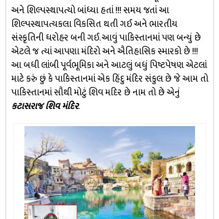
અને શિલ્પસ્થાપત્યો બાંધ્યા હતાં !!! સમય જતાં આ
શિલ્પસ્થાપત્યકલા વિકસિત થતી ગઈ અને ભારતીય
સંસ્કૃતિની ધરોહર બની ગઈ. આવું પાકિસ્તાનમાં પણ બન્યું છે
એટલે જ ત્યાં આપણા મંદિરો અને ઐતિહાસિક સ્મારકો છે !!!
આ બધી લાંબી પૂર્વભૂમિકા અને આટલું બધું પિષ્ટપેષણ એટલાં
માટે કરું છું કે પાકિસ્તાનમાં એક હિંદુ મંદિર સંકુલ છે જે આમ તો
પાકિસ્તાનમાં સૌથી મોટું શિવ મદિર છે નામ તો છે એનું
કટાસરાજ શિવ મંદિર
.