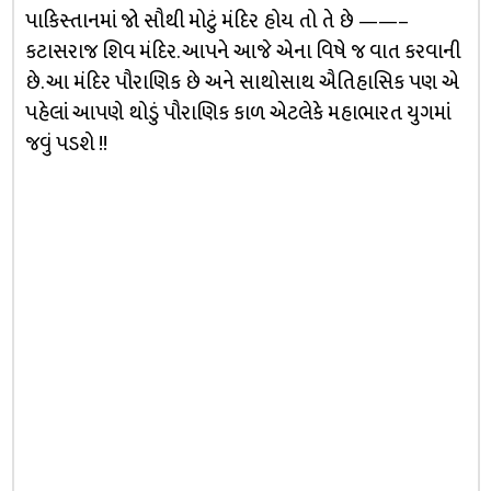
પાકિસ્તાનમાં જો સૌથી મોટું મંદિર હોય તો તે છે ——–
કટાસરાજ શિવ મંદિર. આપને આજે એના વિષે જ વાત કરવાની
છે. આ મંદિર પૌરાણિક છે અને સાથોસાથ ઐતિહાસિક પણ એ
પહેલાં આપણે થોડું પૌરાણિક કાળ એટલેકે મહાભારત યુગમાં
જવું પડશે !!