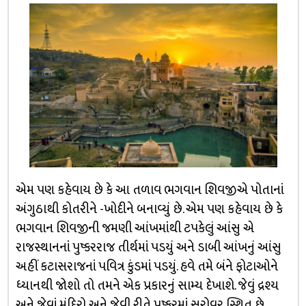
એમ પણ કહેવાય છે કે આ તળાવ ભગવાન શિવજીએ પોતાનાં
અંગુઠાથી કોતરીને -ખોદીને બનાવ્યું છે. એમ પણ કહેવાય છે કે
ભગવાન શિવજીની જમણી આંખમાંથી ટપકેલું આંસુ એ
રાજસ્થાનનાં પુષ્કરરાજ તીર્થમાં પડયું અને ડાબી આંખનું આંસુ
અહીં કટાસરાજનાં પવિત્ર કુંડમાં પડયું. હવે તમે બંને ફોટાઓને
ધ્યાનથી જોશો તો તમને એક પ્રકારનું સામ્ય દેખાશે. જેવું દ્રશ્ય
અને જેવાં મંદિરો અને જેવી રીતે પુષ્કરમાં સરોવર સ્થિત છે