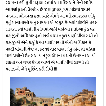
સ્થાપના કરી હતી. મહાભારતમાં આ મંદિર અને તેની સમીપ
આવેલાં કુંડનો ઉલ્લેખ છે જ !!! દ્વાપરયુગમાં પાંડવો જયારે
વનવાસ ભોગવતાં હતાં ત્યારે એમને આ મંદિરમાં શરણ લીધું
હતું. માન્યતાઓ અનુસાર આ એ જ કુંડ છે જ્યાં પાંડવોને તરસ
લાગતાં ત્યાં પાણીની શોધમાં અહીં પહોંચ્યા હતાં. આ કુંડ પર
યક્ષજીનો અધિકાર હતો. સર્વ પ્રથમ નકુલ પાણી પીવાં ગયો તો
યક્ષજી એ એને કહ્યું કે આ પાણી પર તો એનો અધિકાર છે
પાણી પીવાની ચેષ્ટ ના કર જો તારે પાણી લેવું હોય તો પહેલાં
મારાં પ્રશ્નોનો ઉત્તર આપ. નકુલ એમના પ્રશ્નનો ઉત્તર ના આપી
શક્યો અને વગર ઉત્તર આપ્યે એ પાણી પીવાં લાગ્યો તો
યક્ષજીએ એને મૂર્છિત કરી દીધો !!!