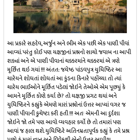
આ પ્રકારે સહદેવ, અર્જુન અને ભીમ એક પછી એક પાણી પીવાં
આવ્યાં. પરંતુ કોઈ પણ યક્ષજીનાં પ્રશ્નનો સાચો જવાબ ના આપી
શક્યાં અને એ પાણી પીવાનાં ચક્કરમાંને ચક્કરમાં એ ત્રણે
મૂર્છિત થઇ ગયાં !!! અંતત: જયેષ્ઠ પાંડવપુત્ર યુધિષ્ઠિર આ
ચારેયને શોધતાં શોધતાં આ કુંડના કિનારે પહોંચ્યા તો ત્યાં
ચારેય ભાઈઓને મૂર્છિત પડેલાં જોઇને તેઓએ એમ પૂછ્યું કે
આમને મૂર્છિત કોણે કર્યા છે? તો યક્ષજી પ્રગટ થયાં અને
યુધિષ્ઠિરને કહ્યુંકે એમણે મારાં પ્રશ્નોનાં ઉત્તર આપ્યાં વગર જ
પાણી પીવાની કુચેષ્ટા કરી હતી !!! અતઃ એમની આ દુર્દશા
જોઇને જો તમે પણ આવો વ્યવહાર કર્યો છે તો તમારાં પણ
આવાં જ હાલ થશે. યુધિષ્ઠિરે અતિનમ્રતાપૂર્વક કહ્યું કે તમે પ્રશ્ન
પૂછો હું મારાં જ્ઞાન અને વિવેકથી એનો ઉત્તર આપીશ