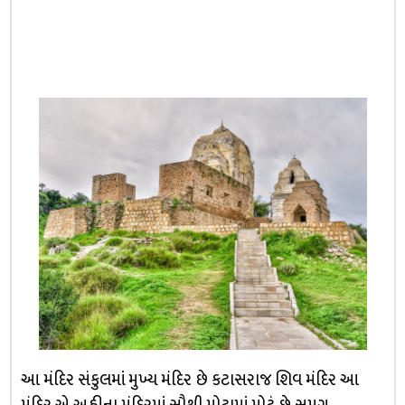
આ મંદિર સંકુલમાં મુખ્ય મંદિર છે કટાસરાજ શિવ મંદિર આ