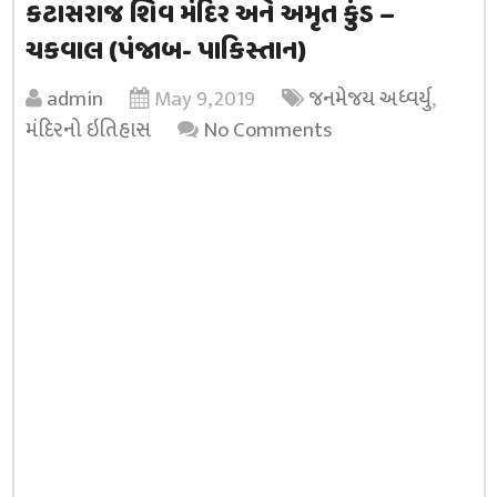
કટાસરાજ શિવ મંદિર અને અમૃત કુંડ –
ચકવાલ (પંજાબ- પાકિસ્તાન)
admin
May 9, 2019
જનમેજય અધ્વર્યુ
,
મંદિરનો ઇતિહાસ
No Comments