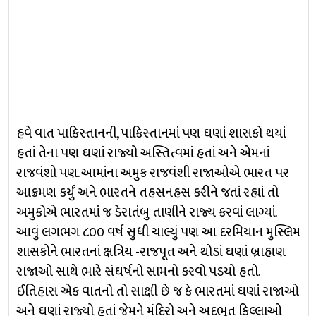
હવે વાત પાકિસ્તાનની, પાકિસ્તાનમાં પણ ઘણાં શાસકો થયાં
હતાં તેના પણ ઘણાં રાજ્યો અસ્તિત્વમાં હતાં અને એમનાં
રાજવંશો પણ. આમાંના અમુક રાજવંશી રાજાઓએ ભારત પર
આક્રમણ કર્યું અને ભારતને તહસનહસ કરીને જતાં રહ્યાં તો
અમુકોએ ભારતમાં જ ડેરાતંબુ તાણીને રાજ્ય કરવાં લાગ્યાં.
આવું લગભગ ૮૦૦ વર્ષ સુધી ચાલ્યું પણ આ દરમિયાન મુસ્લિમ
શાસકોને ભારતનાં ક્ષત્રિય -રાજપૂત અને થોડાં ઘણાં બ્રાહ્મણ
રાજાઓ સાથે ભારે સંઘર્ષનો સામનો કરવો પડયો હતો.
ઈતિહાસ એક વાતનો તો સાક્ષી છે જ કે ભારતમાં ઘણાં રાજાઓ
અને ઘણાં રાજ્યો હતાં જેમને મંદિરો અને અદભૂત કિલ્લાઓ