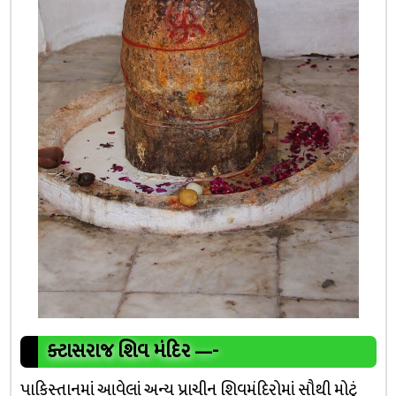
ક્ટાસરાજ શિવ મંદિર
—-
પાકિસ્તાનમાં આવેલાં અન્ય પ્રાચીન શિવમંદિરોમાં સૌથી મોટું