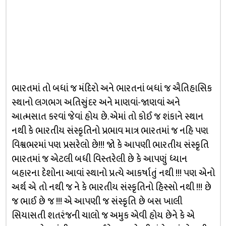
ભારતમાં તો બધાં જ મંદિરો અને ભારતનાં બધાં જ ઐતિહાસિક
સ્થાનો લગભગ અતિસુંદર અને માણવાં-જાણવાં અને
આત્મસાત કરવાં જેવાં હોય છે. એમાં તો કોઈ જ શંકાને સ્થાન
નથી કે ભારતીય સંસ્કૃતિનો પ્રભાવ માત્ર ભારતમાં જ નહિ પણ
વિશ્વભરમાં પણ પ્રસરેલો છે!!! જો કે આપણી ભારતીય સંસ્કૃતિ
ભારતમાં જ એટલી બધી વિસ્તરેલી છે કે આપણું ધ્યાન
બહારના દેશોના આવાં સ્થાનો પ્રત્યે આકર્ષાતું નથી !!! પણ એનો
અર્થ એ તો નથી જ ને કે ભારતીય સંસ્કૃતિનો હિસ્સો નથી !!! છે
જ ભાઈ છે જ !!! એ આપણી જ સંસ્કૃતિ છે બસ ખાલી
સિયાસતી શતરંજની ચાલો જ અમુક એવી હોય છેને કે એ