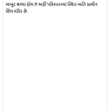
અખૂટ શ્રધ્ધા હોય !!! અહીં પકિસ્તાનમાં સ્થિત અતિ પ્રાચીન
શિવ મંદિર છે.