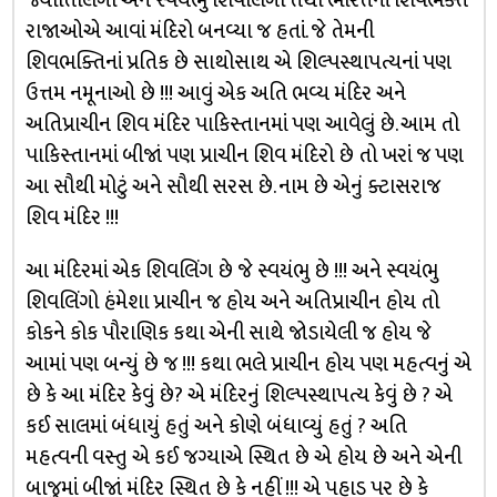
જ્યોતિર્લિંગો અને સ્વયંભુ શિવલિંગો તથા ભારતનાં શિવભક્ત
રાજાઓએ આવાં મંદિરો બનવ્યા જ હતાં. જે તેમની
શિવભક્તિનાં પ્રતિક છે સાથોસાથ એ શિલ્પસ્થાપત્યનાં પણ
ઉત્તમ નમૂનાઓ છે !!! આવું એક અતિ ભવ્ય મંદિર અને
અતિપ્રાચીન શિવ મંદિર પાકિસ્તાનમાં પણ આવેલું છે. આમ તો
પાકિસ્તાનમાં બીજાં પણ પ્રાચીન શિવ મંદિરો છે તો ખરાં જ પણ
આ સૌથી મોટું અને સૌથી સરસ છે. નામ છે એનું ક્ટાસરાજ
શિવ મંદિર !!!
આ મંદિરમાં એક શિવલિંગ છે જે સ્વયંભુ છે !!! અને સ્વયંભુ
શિવલિંગો હંમેશા પ્રાચીન જ હોય અને અતિપ્રાચીન હોય તો
કોકને કોક પૌરાણિક કથા એની સાથે જોડાયેલી જ હોય જે
આમાં પણ બન્યું છે જ !!! કથા ભલે પ્રાચીન હોય પણ મહત્વનું એ
છે કે આ મંદિર કેવું છે? એ મંદિરનું શિલ્પસ્થાપત્ય કેવું છે ? એ
કઈ સાલમાં બંધાયું હતું અને કોણે બંધાવ્યું હતું ? અતિ
મહત્વની વસ્તુ એ કઈ જગ્યાએ સ્થિત છે એ હોય છે અને એની
બાજુમાં બીજાં મંદિર સ્થિત છે કે નહીં !!! એ પહાડ પર છે કે