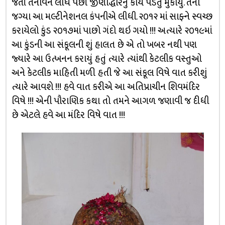
જતાં તનાવને લીધે પછી જીર્ણોદ્ધારનું કાર્ય પડતું મુકાયું. તેની
જગ્યા આ મલ્ટીનેશનલ કંપનીએ લીધી. ૨૦૧૨ માં સાફ્ને સ્વચ્છ
કરાયેલો કુંડ ૨૦૧૭માં પાછો ગંદો થઇ ગયો !!! અત્યારે ૨૦૧૯માં
આ કુંડની આ સંકૂલની શું હાલત છે એ તો ખબર નથી પણ
જ્યારે આ ઉત્ખનન કરાયું હતું ત્યારે ત્યાંથી કેટલીક વસ્તુઓ
અને કેટલીક માહિતી મળી હતી જે આ સંકૂલ વિષે વાત કરીશું
ત્યારે આવશે !!! હવે વાત કરીએ આ અતિપ્રાચીન શિવમંદિર
વિષે !!! એની પૌરાણિક કથા તો તમને આગળ જણાવી જ દીધી
છે એટલે હવે આ મંદિર વિષે વાત !!!