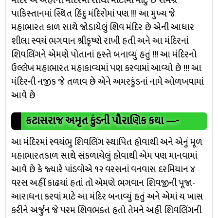
મંદિર એ અહીના મંદિરમાં સૌથી મોટામાં મોટું છે સમગ્ર
પાકિસ્તાનમાં સ્થિત હિંદુ મંદિરોમાં પણ !!! આ મુખ્ય જે
મહાભારત કાળ સાથે જોડાયેલું શિવ મંદિર છે એની આધાર
શીલા સ્વયં ભગવાન શ્રીકૃષ્ણે રાખી હતી અને આ મંદિરનાં
શિવલિંગને એમણે પોતાનાં હસ્તે બનાવ્યું હતું !!! આ મંદિરનો
ઉલ્લેખ મહાભારત મહાકાવ્યમાં પણ કરવામાં આવ્યો છે !!! આ
મંદિરની નજીક જે તળાવ છે એને અમરકુંડનાં નામે ઓળખવામાં
આવે છે
કટાસરાજ અમૃત કુંડની પૌરાણિક કથા
—-
આ મંદિરમાં સ્વયંભુ શિવલિંગ સ્થાપિત હોવાથી અને એનું મૂળ
મહાભારતકાળ સાથે સંકળાયેલું હોવાથી એમ પણ માનવામાં
આવે છે કે જ્યારે પાંડવોએ ૧૨ વરસનાં વનવાસ દરમિયાન ૪
વરસ અહીં કાઢયાં હતાં તો એમણે ભગવાન શિવજીની પૂજા-
આરાધના કરવાં માટે આ મંદિર બનાવ્યું હતું અને એમાં ય ખાસ
કરીને અર્જુન જે પરમ શિવભક્ત હતો તેમને અહી શિવલિંગની