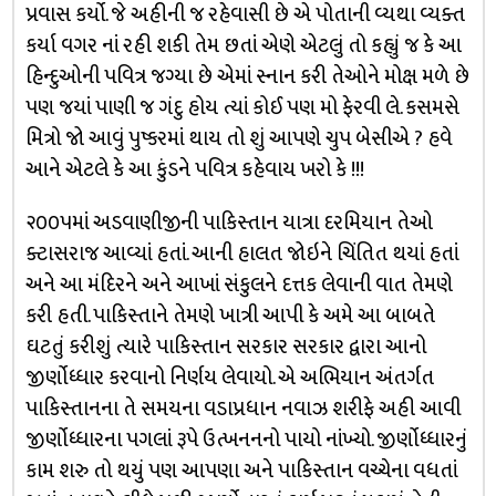
પ્રવાસ કર્યો. જે અહીની જ રહેવાસી છે એ પોતાની વ્યથા વ્યક્ત
કર્યા વગર નાં રહી શકી તેમ છતાં એણે એટલું તો કહ્યું જ કે આ
હિન્દુઓની પવિત્ર જગ્યા છે એમાં સ્નાન કરી તેઓને મોક્ષ મળે છે
પણ જયાં પાણી જ ગંદુ હોય ત્યાં કોઈ પણ મો ફેરવી લે. કસમસે
મિત્રો જો આવું પુષ્કરમાં થાય તો શું આપણે ચુપ બેસીએ ? હવે
આને એટલે કે આ કુંડને પવિત્ર કહેવાય ખરો કે !!!
૨૦૦૫માં અડવાણીજીની પાકિસ્તાન યાત્રા દરમિયાન તેઓ
ક્ટાસરાજ આવ્યાં હતાં. આની હાલત જોઇને ચિંતિત થયાં હતાં
અને આ મંદિરને અને આખાં સંકુલને દત્તક લેવાની વાત તેમણે
કરી હતી. પાકિસ્તાને તેમણે ખાત્રી આપી કે અમે આ બાબતે
ઘટતું કરીશું ત્યારે પાકિસ્તાન સરકાર સરકાર દ્વારા આનો
જીર્ણોધ્ધાર કરવાનો નિર્ણય લેવાયો. એ અભિયાન અંતર્ગત
પાકિસ્તાનના તે સમયના વડાપ્રધાન નવાઝ શરીફે અહી આવી
જીર્ણોધ્ધારના પગલાં રૂપે ઉત્ખનનનો પાયો નાંખ્યો. જીર્ણોધ્ધારનું
કામ શરુ તો થયું પણ આપણા અને પાકિસ્તાન વચ્ચેના વધતાં