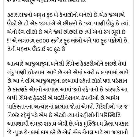
રેન્જની મશહૂર પહાડીઓ પાસે સ્થિત છે.
કટાસરાજનો અમૃત કુંડ બે કેનાલોનો બનેલો છે. એક જગ્યાએ
ઊંડો છે તો એક જગ્યાએ એ છીછરો છે. જ્યાં પાણી ઊંડું છે ત્યાં
એનો રંગ લીલો છે અને જ્યાં છીછરો છે ત્યાં એનો રંગ ભૂરો છે
!!! એ લગભગ ૯૦૦૦ સ્ક્વેર ફૂટ લાંબો અને ૫૦ ફૂટ પહોળો છે.
તેની મહત્તમ ઊંડાઈ ૨૦ ફૂટ છે
આત્યારે આજુબાજુમાં બનેલી સિમેન્ટ ફેકટરીઓને કારણે તેમાં
ગંદુ પાણી છોડવામાં આવે છે અને એમાં કચરો ઠાલવવામાં આવે
છે. આ ને લીધે આજુબાજુનાં કસ્બામાં રહેતાં લોકો પણ પરેશાન
છે કારણકે એમનો આવાસ આમાં જતો રહેવાનો છે કારણકે આ
બધી સિમેન્ટ ફેક્ટરી એ મલ્ટીનેશનળ કંપનીઓ છે. આમેય
પાકિસ્તાનનાં અત્યારનાં હાલાત જોતાં એમણે વિદેશીઓ પર જ
નિર્ભર રહેવું પડે એમ છે એટલે ત્યાનાં રહીશોની પરિસ્થિતિ
આપણાથી સમજી શકાય એવી છે. એક મુસ્લિમ મહિલા પત્રકાર
જે ન્યુઝ ચેનલમાં કામ કરે છે એણે એક ચેનલ માટે આ જગ્યાનો