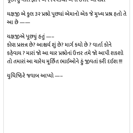
યક્ષજી એ કુલ ૩૨ પ્રશ્નો પૂછ્યાં એમાનો એક જે મુખ્ય પ્રશ્ન હતો તે
આ છે ——
યક્ષજીએ પૂછ્યું હતું —–
કોણ પ્રસન્ન છે? આશ્ચર્ય શું છે? માર્ગ કયો છે ? વાર્તા કોને
કહેવાય ? મારાં જો આ ચાર પ્રશ્નોનાં ઉત્તર તમે જો આપી શકશો
તો તમારાં આ ચારેય મૂર્છિત ભાઈઓને હું જીવતાં કરી દઈશ !!!
યુધિષ્ઠિરે જવાબ આપ્યો —–