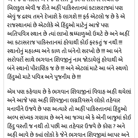
બિલકુલ એવી જ રીતે અહીં પાકિસ્તાનમાં કટાસરાજમાં પણ
એવું જ દ્રશ્ય તમને દેખાશે કે લાગશે !!! ફર્ક એટલો જ છે કે એ
રાજસ્થાનમાં છે એટલેકે એ હિંદુઓ માટેનું આજે પણ
અતિપવિત્ર સ્થાન છે ત્યાં લાખો શ્રધ્ધાળુઓ ઉમટે છે અને અહીં
આ કટાસરાજ પાકિસ્તાનમાં હોવાથી કોઈ ફરકતું જ નથી !!!
સ્થાનોનું મહાત્મ્ય અને કાળ તો બંનેનો સરખો છે !!! આ બંને
સરોવર્રો સાથે ભગવાન શિવજીનું નામ જોડાયેલું હોવાથી એ
બંને સ્થાનો પૌરાણિક જ છે !!! અને એટલાં માટે આ બંને સ્થળો
હિંદુઓ માટે પવિત્ર અને પૂજનીય છે !!!
એમ પણ કહેવાય છે કે ભગવાન શિવાજીનાં વિવાહ અહી થયેલાં
અને આજે પણ અહી શિવજીના લગ્નદિવસને લોકો તહેવાર
મનાવીને ઉજવે છે પણ અત્યારે તો અહીં પાકિસ્તાનમાં હિંદુઓ
અલ્પ સંખ્યક ગણાય છે અને આ જગ્યા એ કે એની બાજુમાં કોઈ
હિંદુ વસ્તી જ નથી તો પછી આ તહેવાર ઉજવે છે કોણ ? અને
અહી આવે છે ક્યાં લોકો કે જેને ભગવાન શિવજીમાં આપર અને