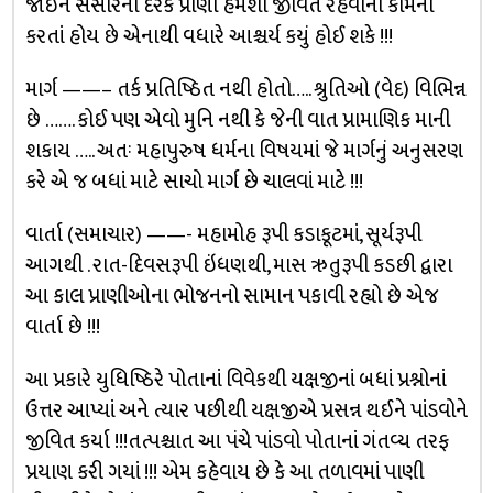
જોઇને સંસારના દરેક પ્રાણી હંમેશા જીવિત રહેવાની કામના
કરતાં હોય છે એનાથી વધારે આશ્ચર્ય કયું હોઈ શકે !!!
માર્ગ ——– તર્ક પ્રતિષ્ઠિત નથી હોતો….. શ્રુતિઓ (વેદ) વિભિન્ન
છે ……. કોઈ પણ એવો મુનિ નથી કે જેની વાત પ્રામાણિક માની
શકાય ….. અતઃ મહાપુરુષ ધર્મના વિષયમાં જે માર્ગનું અનુસરણ
કરે એ જ બધાં માટે સાચો માર્ગ છે ચાલવાં માટે !!!
વાર્તા (સમાચાર) ——- મહામોહ રૂપી કડાકૂટમાં, સૂર્યરૂપી
આગથી . રાત-દિવસરૂપી ઇંધણથી, માસ ઋતુરૂપી કડછી દ્વારા
આ કાલ પ્રાણીઓના ભોજનનો સામાન પકાવી રહ્યો છે એજ
વાર્તા છે !!!
આ પ્રકારે યુધિષ્ઠિરે પોતાનાં વિવેકથી યક્ષજીનાં બધાં પ્રશ્નોનાં
ઉત્તર આપ્યાં અને ત્યાર પછીથી યક્ષજીએ પ્રસન્ન થઈને પાંડવોને
જીવિત કર્યા !!!તત્પશ્ચાત આ પંચે પાંડવો પોતાનાં ગંતવ્ય તરફ
પ્રયાણ કરી ગયાં !!! એમ કહેવાય છે કે આ તળાવમાં પાણી