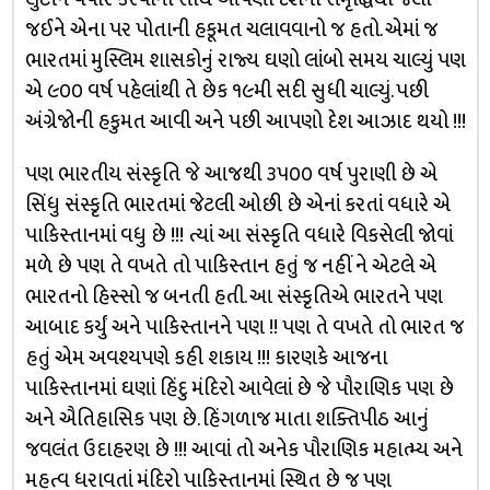
જઈને એના પર પોતાની હકૂમત ચલાવવાનો જ હતો. એમાં જ
ભારતમાં મુસ્લિમ શાસકોનું રાજ્ય ઘણો લાંબો સમય ચાલ્યું પણ
એ ૯૦૦ વર્ષ પહેલાંથી તે છેક ૧૯મી સદી સુધી ચાલ્યું. પછી
અંગ્રેજોની હકુમત આવી અને પછી આપણો દેશ આઝાદ થયો !!!
પણ ભારતીય સંસ્કૃતિ જે આજથી ૩૫૦૦ વર્ષ પુરાણી છે એ
સિંધુ સંસ્કૃતિ ભારતમાં જેટલી ઓછી છે એનાં કરતાં વધારે એ
પાકિસ્તાનમાં વધુ છે !!! ત્યાં આ સંસ્કૃતિ વધારે વિકસેલી જોવાં
મળે છે પણ તે વખતે તો પાકિસ્તાન હતું જ નહીં ને એટલે એ
ભારતનો હિસ્સો જ બનતી હતી. આ સંસ્કૃતિએ ભારતને પણ
આબાદ કર્યું અને પાકિસ્તાનને પણ !! પણ તે વખતે તો ભારત જ
હતું એમ અવશ્યપણે કહી શકાય !!! કારણકે આજના
પાકિસ્તાનમાં ઘણાં હિંદુ મંદિરો આવેલાં છે જે પૌરાણિક પણ છે
અને ઐતિહાસિક પણ છે. હિંગળાજ માતા શક્તિપીઠ આનું
જવલંત ઉદાહરણ છે !!! આવાં તો અનેક પૌરાણિક મહાત્મ્ય અને
મહત્વ ધરાવતાં મંદિરો પાકિસ્તાનમાં સ્થિત છે જ પણ