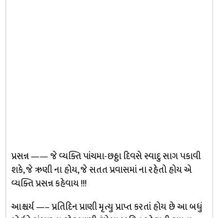
પ્રસન્ન —— જે વ્યક્તિ પાંચમા-છઠ્ઠા દિવસે સ્વાદુ સાગ પકાવી
શકે, જે ઋણી ના હોય, જે સતત પ્રવાસમાં ના રહેતો હોય એ
વ્યક્તિ પ્રસન્ન કહેવાય !!!
આશ્ચર્ય —– પ્રતિદિન પ્રાણી મૃત્યુ પ્રાપ્ત કરતાં હોય છે આ બધું