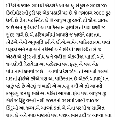
મંદિરો ચકવાલ ગામથી એટલેકે આ આખું સંકૂલ લગભગ ૪૦
કિલોમીટરની દુરી પર એક પહાડી પર છે. જે લગભગ ૨૦૦૦ ફૂટ
ઉંચી છે તેના પર સ્થિત છે !!! આજુબાજુ દ્રશ્યો તો જોવાં લાયક
જ છે અને હરિયાળી આ પાકિસ્તાન હોવાં છતાં પણ ઘણી જ
સુંદર લાગે છે. એ હરિયાળીમાં આપણે જ જાણેને ભારતમાં
હોઈએ એવી અનુભૂતિ કરીએ છીએ. આમેય પાકિસ્તાનમાં ઘણાં
પહાડો અને રણ અને નદીઓ અને દરિયો પણ સ્થિત છે જ
એટલે એ સુંદર તો હોય જ ને વળી !!! એકબીજા પહાડો અને
જંગલોથી ઘેરાયેલા આ પરદેશમાં પણ ફરવું એ પણ એક
પોતાનામાં લ્હાવો જ છે !!! આવો પ્રદેશ જોવાં તો આપણે વલખાં
મારતાં હોઈએ છીએ પણ આ પાકિસ્તાન છે એટલે આપણું મન
પાછું પડે છે એટલું જ બાકી એ આપણું નથી એ તો આપણે
કબૂલવું જ રહ્યું. ભલે આ મંદિરો આપણા હોય પણ આજુબાજુ
કોઈ જ હિંદુ વસ્તી નથી. ૨૦૧૭નાં વરસમાં ખાલી ૨૫૦ જ
હિંદુઓ આ જગ્યાએ આવ્યાં હતાં એ એના પરથી જ સાબિત
થાય છે અને ૨૫૦ માણસો પણ પંજાબ ભારતથી જ આવ્યાં હતાં