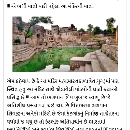
!!! એ બધી વાતો પછી પહેલાં આ મંદિરની વાત..
એમ કહેવાય છે કે આ મંદિર મહાભારતકાળ(ત્રેતાયુગ)માં પણ
સ્થિત હતું. આ મંદિર સાથે જોડાયેલી પાંડવોની ઘણી કથાઓ
પ્રસિદ્ધ છે !!! આમ તો ભગવાન શિવ ખુબ જ દયાળુ છે જે
અતિશીઘ્ર પ્રસન્ન પણ થઇ જાય છે. વિશ્વભરમાં ભગવાન
શિવજીનાં અનેકો મંદિરો છે જેમાં કેટલાંકનું નિર્માણ તાજેતરનાં
વર્ષોમાં જ થયું છે તો કેટલાંક અતિપ્રાચીન છે. ભારતમાં