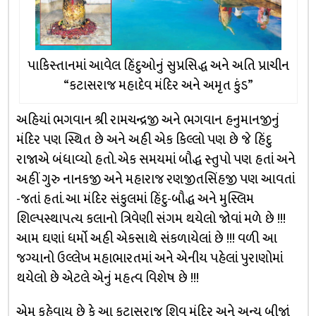
પાકિસ્તાનમાં આવેલ હિંદુઓનું સુપ્રસિદ્ધ અને અતિ પ્રાચીન
“કટાસરાજ મહાદેવ મંદિર અને અમૃત કુંડ”
અહિયાં ભગવાન શ્રી રામચન્દ્રજી અને ભગવાન હનુમાનજીનું
મંદિર પણ સ્થિત છે અને અહી એક કિલ્લો પણ છે જે હિંદુ
રાજાએ બંધાવ્યો હતો. એક સમયમાં બૌદ્ધ સ્તુપો પણ હતાં અને
અહીં ગુરુ નાનકજી અને મહારાજ રણજીતસિંહજી પણ આવતાં
-જતાં હતાં. આ મંદિર સંકુલમાં હિંદુ-બૌદ્ધ અને મુસ્લિમ
શિલ્પસ્થાપત્ય કલાનો ત્રિવેણી સંગમ થયેલો જોવાં મળે છે !!!
આમ ઘણાં ધર્મો અહી એકસાથે સંકળાયેલાં છે !!! વળી આ
જગ્યાનો ઉલ્લેખ મહાભારતમાં અને એનીય પહેલાં પુરાણોમાં
થયેલો છે એટલે એનું મહત્વ વિશેષ છે !!!
એમ કહેવાય છે કે આ કટાસરાજ શિવ મંદિર અને અન્ય બીજાં