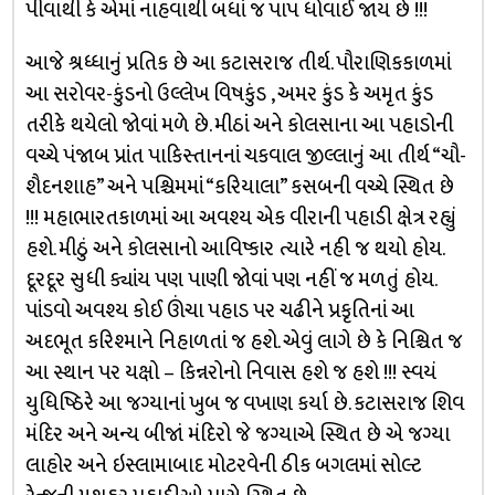
પીવાથી કે એમાં નાહવાથી બધાં જ પાપ ધોવાઈ જાય છે !!!
આજે શ્રધ્ધાનું પ્રતિક છે આ કટાસરાજ તીર્થ. પૌરાણિકકાળમાં
આ સરોવર-કુંડનો ઉલ્લેખ વિષકુંડ , અમર કુંડ કે અમૃત કુંડ
તરીકે થયેલો જોવાં મળે છે. મીઠાં અને કોલસાના આ પહાડોની
વચ્ચે પંજાબ પ્રાંત પાકિસ્તાનનાં ચકવાલ જીલ્લાનું આ તીર્થ “ચૌ-
શૈદનશાહ” અને પશ્ચિમમાં “કરિયાલા” કસબની વચ્ચે સ્થિત છે
!!! મહાભારતકાળમાં આ અવશ્ય એક વીરાની પહાડી ક્ષેત્ર રહ્યું
હશે. મીઠું અને કોલસાનો આવિષ્કાર ત્યારે નહી જ થયો હોય.
દૂરદૂર સુધી ક્યાંય પણ પાણી જોવાં પણ નહીં જ મળતું હોય.
પાંડવો અવશ્ય કોઈ ઊંચા પહાડ પર ચઢીને પ્રકૃતિનાં આ
અદભૂત કરિશ્માને નિહાળતાં જ હશે. એવું લાગે છે કે નિશ્ચિત જ
આ સ્થાન પર યક્ષો – કિન્નરોનો નિવાસ હશે જ હશે !!! સ્વયં
યુધિષ્ઠિરે આ જગ્યાનાં ખુબ જ વખાણ કર્યા છે. કટાસરાજ શિવ
મંદિર અને અન્ય બીજાં મંદિરો જે જગ્યાએ સ્થિત છે એ જગ્યા
લાહોર અને ઇસ્લામાબાદ મોટરવેની ઠીક બગલમાં સોલ્ટ