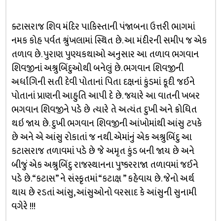
ક્ટાસરાજ શિવ મંદિર પાકિસ્તાની પંજાબના ઉત્તરી ભાગમાં
નમક કોહ પર્વત શ્રુંખલામાં સ્થિત છે. આ મંદીરની સમીપ જ એક
તળાવ છે. પુરાણ પુણ્યકથાઓ અનુસાર આ તળાવ ભગવાન
શિવજીનાં અશ્રુબિંદુઓથી બનેલું છે. ભગવાન શિવજીની
અર્ધાંગિની સતી દેવી પોતાનાં પિતા દક્ષનાં કુંડમાં કૂદી જઈને
પોતાનાં પ્રાણની આહુતિ આપી દે છે. જયારે આ વાતની ખબર
ભગવાન શિવજીને પડે છે ત્યારે તે અત્યંત દુખી અને ક્રોધિત
થઇ જાય છે. દુખી ભગવાન શિવજીની આંખોમાંથી આંસુ ટપકે
છે અને એ આંસુ રોકાતાં જ નથી. એમાંનું એક અશ્રુબિંદુ આ
કટાસરાજ તળાવમાં પડે છે જે અમૃત કુંડ બની જાય છે અને
બીજું એક અશ્રુબિંદુ રાજસ્થાનના પુષ્કરરાજા તળાવમાં જઈને
પડે છે. “કટાસ” ને સંસ્કૃતમાં “કટાક્ષ ” કહેવાય છે. જેનો અર્થ
થાય છે રડતાં આંસુ, આંસુઓનો વરસાદ કે આંસુની સુનામી
વગેરે !!!