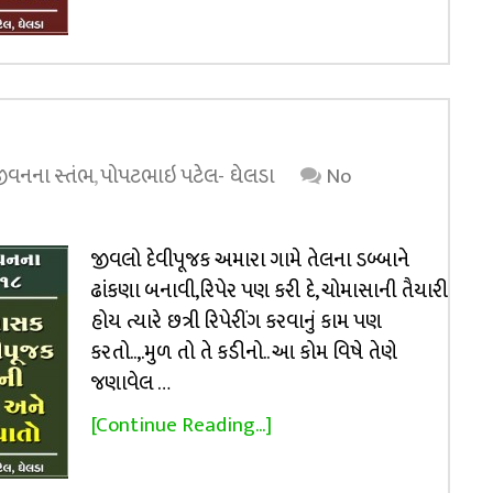
 જીવનના સ્તંભ
,
પોપટભાઇ પટેલ- ઘેલડા
No
જીવલો દેવીપૂજક અમારા ગામે તેલના ડબ્બાને
ઢાંકણા બનાવી,રિપેર પણ કરી દે, ચોમાસાની તૈયારી
હોય ત્યારે છત્રી રિપેરીંગ કરવાનું કામ પણ
કરતો..,.મુળ તો તે કડીનો.. આ કોમ વિષે તેણે
જણાવેલ …
[Continue Reading...]