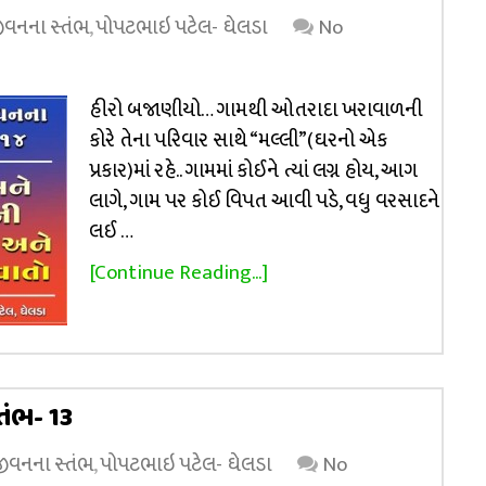
 જીવનના સ્તંભ
,
પોપટભાઇ પટેલ- ઘેલડા
No
હીરો બજાણીયો… ગામથી ઓતરાદા ખરાવાળની
કોરે તેના પરિવાર સાથે “મલ્લી”(ઘરનો એક
પ્રકાર)માં રહે.. ગામમાં કોઈને ત્યાં લગ્ન હોય, આગ
લાગે, ગામ પર કોઈ વિપત આવી પડે, વધુ વરસાદને
લઈ …
[Continue Reading...]
્તંભ- 13
 જીવનના સ્તંભ
,
પોપટભાઇ પટેલ- ઘેલડા
No