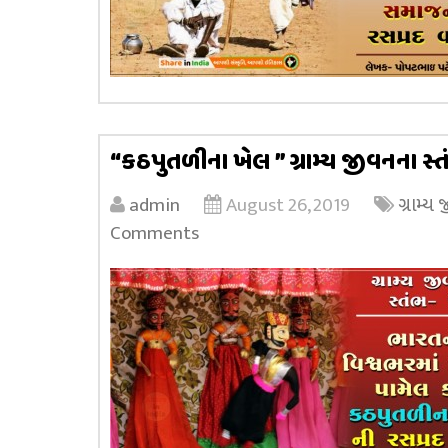
“કઠપુતળીના ખેલ ” ગ્રામ્ય જીવનના સ્
admin
August 26, 2019
ગ્રામ્ય
Comments