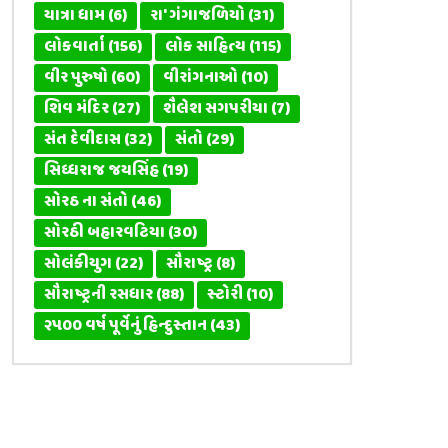
યાત્રા ધામ
(6)
રા' ગંગાજળિયો
(31)
લોકવાર્તા
(156)
લોક સાહિત્ય
(115)
વીર પુરુષો
(60)
વીરાંગનાઓ
(10)
શિવ મંદિર
(27)
શૈલેશ સગપરીયા
(7)
સંત દેવીદાસ
(32)
સંતો
(29)
સિધ્ધરાજ જયસિંહ
(19)
સોરઠ ના સંતો
(46)
સોરઠી બહારવટિયા
(30)
સોલંકીયુગ
(22)
સૌરાષ્ટ્ર
(8)
સૌરાષ્ટ્રની રસધાર
(88)
સ્ટોરી
(10)
૨૫૦૦ વર્ષ પૂર્વેનું હિન્દુસ્તાન
(43)