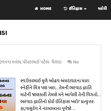
HOME
ઈતિહાસ
સ્ટોરી
લડા
 જીવનના સ્તંભ
,
પોપટભાઇ પટેલ- ઘેલડા
No
સ્વ.ઉકાભાઈ મુળે ઓઢવ અમદાવાદના મારા
સ્નેહીને મિત્ર પણ ખરા… તેમની ભરવાડ જ્ઞાતિ
માટેની જાણકારી તેમણે મને આપેલી તેની વિગતો…
ભરવાડ જ્ઞાતિનો કોઈ ઈતિહાસ ખરો? પ્રત્યુત્તર:
હા,વાસુદેવ ને નંદબાબાના પૂર્વજો …