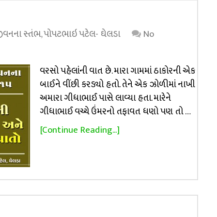
 જીવનના સ્તંભ
,
પોપટભાઇ પટેલ- ઘેલડા
No
વરસો પહેલાંની વાત છે. મારા ગામમાં ઠાકોરની એક
બાઈને વીંછી કરડ્યો હતો. તેને એક ઝોળીમાં નાખી
અમારા ગીધાભાઈ પાસે લાવ્યા હતા. મારેને
ગીધાભાઈ વચ્ચે ઉંમરનો તફાવત ધણો પણ તો …
[Continue Reading...]