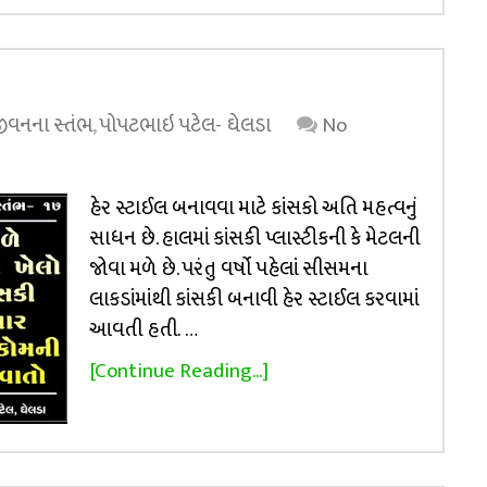
 જીવનના સ્તંભ
,
પોપટભાઇ પટેલ- ઘેલડા
No
હેર સ્ટાઈલ બનાવવા માટે કાંસકો અતિ મહત્વનું
સાધન છે. હાલમાં કાંસકી પ્લાસ્ટીકની કે મેટલની
જોવા મળે છે. પરંતુ વર્ષો પહેલાં સીસમના
લાકડાંમાંથી કાંસકી બનાવી હેર સ્ટાઈલ કરવામાં
આવતી હતી. …
[Continue Reading...]