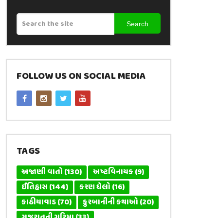
Search
FOLLOW US ON SOCIAL MEDIA
TAGS
અજાણી વાતો
(130)
અષ્ટવિનાયક
(9)
ઈતિહાસ
(144)
કરણ ઘેલો
(16)
કાઠીયાવાડ
(70)
કુરબાનીની કથાઓ
(20)
ગુજરાતની ગરિમા
(33)