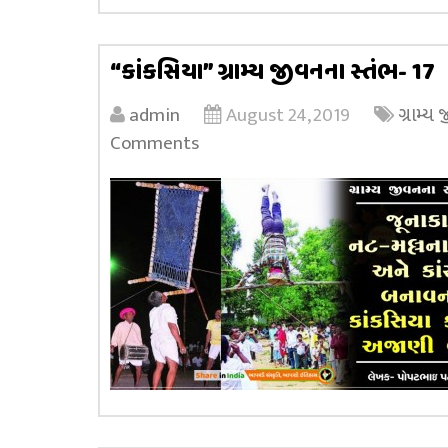
“કાંકસિયા” ગ્રામ્ય જીવનના સ્તંભ- 17
admin
August 24, 2019
ગ્રામ્ય
Comments