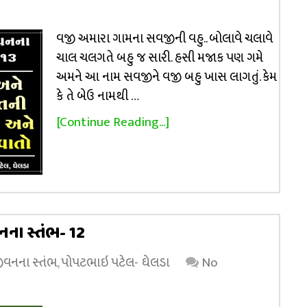
વજી અમારા ગામના સવજીની વહુ.. બોલાવે ચલાવે
ચાલ ચલગતે બહુ જ સારી. હસી મજાક પણ ગમે
અમને આ નામ સવજીને વજી બહુ ખાસ લાગતું. કેમ
કે તે બેઉ નામથી …
[Continue Reading...]
નના સ્તંભ- 12
 જીવનના સ્તંભ
,
પોપટભાઇ પટેલ- ઘેલડા
No