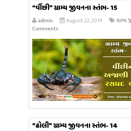
“વીંછી” ગ્રામ્ય જીવનના સ્તંભ- 15
admin
August 22, 2019
ગ્રામ્ય
Comments
“ઢોલી” ગ્રામ્ય જીવનના સ્તંભ- 14