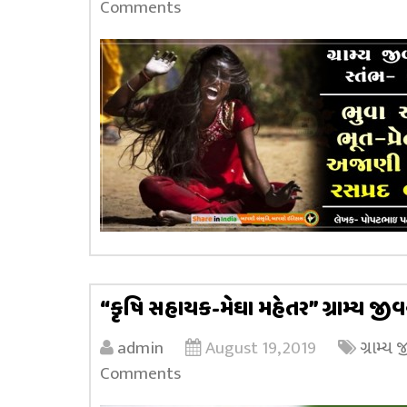
Comments
“કૃષિ સહાયક-મેઘા મહેતર” ગ્રામ્ય જીવ
admin
August 19, 2019
ગ્રામ્ય
Comments