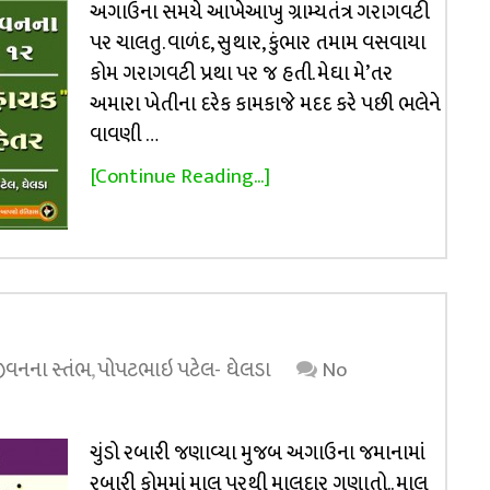
અગાઉના સમયે આખેઆખુ ગ્રામ્યતંત્ર ગરાગવટી
પર ચાલતુ. વાળંદ, સુથાર, કુંભાર તમામ વસવાયા
કોમ ગરાગવટી પ્રથા પર જ હતી. મેઘા મે’તર
અમારા ખેતીના દરેક કામકાજે મદદ કરે પછી ભલેને
વાવણી …
[Continue Reading...]
 જીવનના સ્તંભ
,
પોપટભાઇ પટેલ- ઘેલડા
No
ચુંડો રબારી જણાવ્યા મુજબ અગાઉના જમાનામાં
રબારી કોમમાં માલ પરથી માલદાર ગણાતો.. માલ