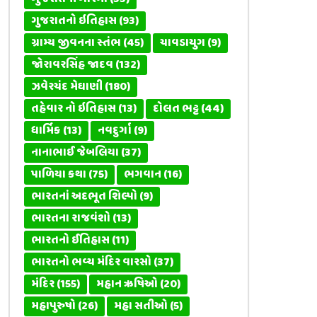
ગુજરાતનો ઇતિહાસ
(93)
ગ્રામ્ય જીવનના સ્તંભ
(45)
ચાવડાયુગ
(9)
જોરાવરસિંહ જાદવ
(132)
ઝવેરચંદ મેઘાણી
(180)
તહેવાર નો ઇતિહાસ
(13)
દોલત ભટ્ટ
(44)
ધાર્મિક
(13)
નવદુર્ગા
(9)
નાનાભાઈ જેબલિયા
(37)
પાળિયા કથા
(75)
ભગવાન
(16)
ભારતનાં અદભૂત શિલ્પો
(9)
ભારતના રાજવંશો
(13)
ભારતનો ઈતિહાસ
(11)
ભારતનો ભવ્ય મંદિર વારસો
(37)
મંદિર
(155)
મહાન ઋષિઓ
(20)
મહાપુરુષો
(26)
મહા સતીઓ
(5)