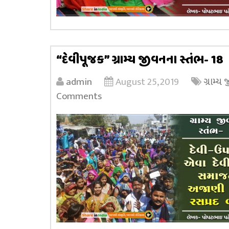
“દેવીપૂજક” ગ્રામ્ય જીવનના સ્તંભ- 18
admin
August 25, 2019
ગ્રામ્ય
Comments