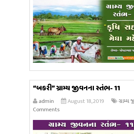
“બકરી” ગ્રામ્ય જીવનના સ્તંભ- 11
admin
August 18, 2019
ગ્રામ્ય
Comments