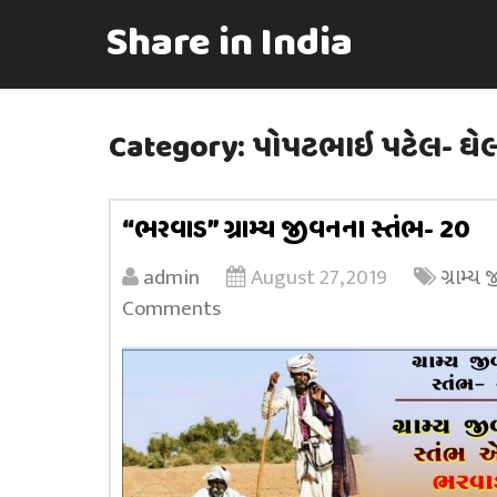
Share in India
Category:
પોપટભાઇ પટેલ- ઘે
“ભરવાડ” ગ્રામ્ય જીવનના સ્તંભ- 20
admin
August 27, 2019
ગ્રામ્ય
Comments