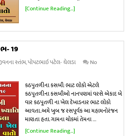
[Continue Reading...]
તંભ- 19
 જીવનના સ્તંભ
,
પોપટભાઇ પટેલ- ઘેલડા
No
કઠપુતળીના કસબી: ભાટ લોકો એટલે
કઠપૂતળીના કસબીઓ નાનપણમાં વરસે એકાદ બે
વાર કઠપૂતળી ના ખેલ દેખાડનાર ભાટ લોકો
આવતા..અમે ખુબ જ રસપૂર્વક આ મહામનોરંજન
માણતા હતા. ગામના ચોકમાં તેમના …
[Continue Reading...]