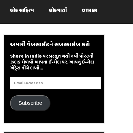
લોક સાહિત્ય
લોકવાર્તા
OTHER
અમારી વેબસાઈટને સબસ્ક્રાઇબ કરો
Share in India પર પ્રસ્તુત થતી નવી પોસ્ટની
ઝલક મેળવો આપના ઈ-મેલ પર. આપનું ઈ-મેલ
એડ્રેસ નીચે લખો...
Email
Address
Subscribe