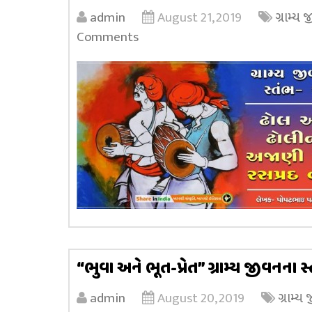
admin
August 21, 2019
ગ્રામ્ય
Comments
“ભુવા અને ભૂત-પ્રેત” ગ્રામ્ય જીવનના સ
admin
August 20, 2019
ગ્રામ્ય