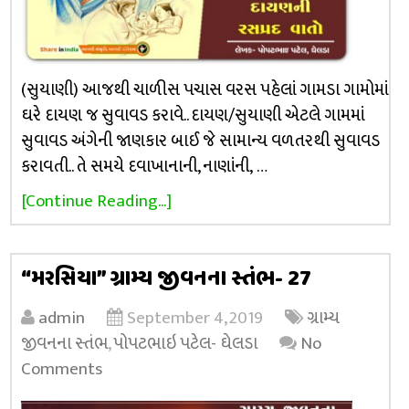
(સુયાણી) આજથી ચાળીસ પચાસ વરસ પહેલાં ગામડા ગામોમાં
ઘરે દાયણ જ સુવાવડ કરાવે.. દાયણ/સુયાણી એટલે ગામમાં
સુવાવડ અંગેની જાણકાર બાઈ જે સામાન્ય વળતરથી સુવાવડ
કરાવતી.. તે સમયે દવાખાનાની, નાણાંની, …
[Continue Reading...]
“મરસિયા” ગ્રામ્ય જીવનના સ્તંભ- 27
admin
September 4, 2019
ગ્રામ્ય
જીવનના સ્તંભ
,
પોપટભાઇ પટેલ- ઘેલડા
No
Comments