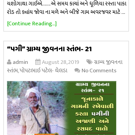
યશોગાથા ગાઈએ……. એ સમય કાચાં અને ધૂળિયા રસ્તા પાકા
રોડ તો ક્યાંય જોવા ના મળે અને બીજે ગામ અવરજવર માટે …
[Continue Reading...]
“પગી” ગ્રામ્ય જીવનના સ્તંભ- 21
admin
August 28, 2019
ગ્રામ્ય જીવનના
સ્તંભ
,
પોપટભાઇ પટેલ- ઘેલડા
No Comments