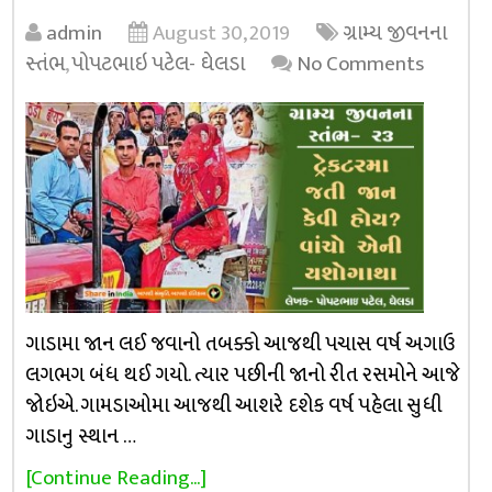
admin
August 30, 2019
ગ્રામ્ય જીવનના
સ્તંભ
,
પોપટભાઇ પટેલ- ઘેલડા
No Comments
ગાડામા જાન લઈ જવાનો તબક્કો આજથી પચાસ વર્ષ અગાઉ
લગભગ બંધ થઈ ગયો. ત્યાર પછીની જાનો રીત રસમોને આજે
જોઇએ. ગામડાઓમા આજથી આશરે દશેક વર્ષ પહેલા સુધી
ગાડાનુ સ્થાન …
[Continue Reading...]