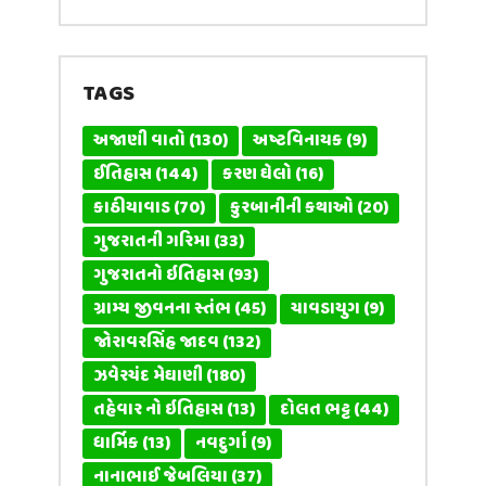
TAGS
અજાણી વાતો
(130)
અષ્ટવિનાયક
(9)
ઈતિહાસ
(144)
કરણ ઘેલો
(16)
કાઠીયાવાડ
(70)
કુરબાનીની કથાઓ
(20)
ગુજરાતની ગરિમા
(33)
ગુજરાતનો ઇતિહાસ
(93)
ગ્રામ્ય જીવનના સ્તંભ
(45)
ચાવડાયુગ
(9)
જોરાવરસિંહ જાદવ
(132)
ઝવેરચંદ મેઘાણી
(180)
તહેવાર નો ઇતિહાસ
(13)
દોલત ભટ્ટ
(44)
ધાર્મિક
(13)
નવદુર્ગા
(9)
નાનાભાઈ જેબલિયા
(37)