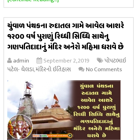
ચુંવાળ પંથકના રુદાતલ ગામે આવેલ આશરે
૧૨૦૦ વર્ષ પુરાણું રિધ્ધી સિધ્ધિ સાથેનુ
ગણપતિદાદાનું મંદિર અનેરો મહિમા ધરાવે છે
admin
September 2, 2019
પોપટભાઇ
પટેલ- ઘેલડા
,
મંદિરનો ઇતિહાસ
No Comments