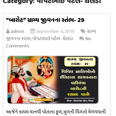
Category:
પોપટભાઇ પટેલ- ઘેલડા
“બારોટ” ગ્રામ્ય જીવનના સ્તંભ- 29
admin
September 6, 2019
ગ્રામ્ય
જીવનના સ્તંભ
,
પોપટભાઇ પટેલ- ઘેલડા
No
Comments
આજેને કાયમ માનવી પોતાના કૂળ, મૂળની વિગતો મેળવવાની