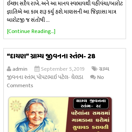
ઈચ્છા સદૈવ રાખે.. અને આ માનવ સ્વભાવથી વહીવંચા/બારોટ
જ્ઞાતિએ આ કામ શરૂ કર્યુ હશે. માણસની આ જિજ્ઞાસા માત્ર
બારોટજી જ સંતોષી …
[Continue Reading...]
“દાયણ” ગ્રામ્ય જીવનના સ્તંભ- 28
admin
September 5, 2019
ગ્રામ્ય
જીવનના સ્તંભ
,
પોપટભાઇ પટેલ- ઘેલડા
No
Comments