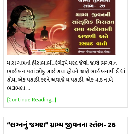
મારા ગામનાં હીરાભાભી.. રંગેરૂપે મરદ જેવાં.. જાણે ભગવાન
ભાઈ બનાવતાં ઝોકુ ખાઈ ગયા હોયને જાણે બાઈ બનાવી દીધાં
હોય.. એક પહાડી કદને અવાજે ય પહાડી.. એક ત્રાડ નાખે
ભલભલા …
[Continue Reading...]
“લગ્નનું જમણ” ગ્રામ્ય જીવનના સ્તંભ- 26