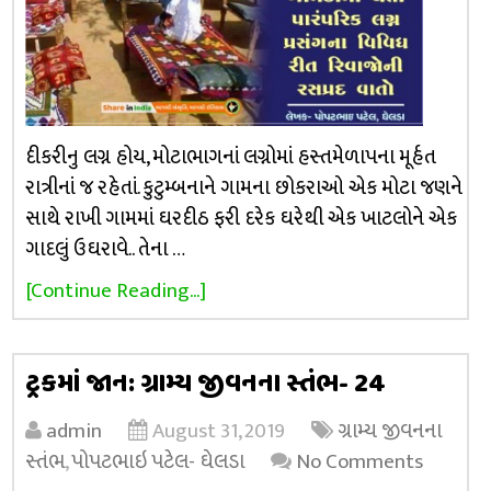
દીકરીનુ લગ્ન હોય, મોટાભાગનાં લગ્નોમાં હસ્તમેળાપના મૂર્હત
રાત્રીનાં જ રહેતાં. કુટુમ્બનાને ગામના છોકરાઓ એક મોટા જણને
સાથે રાખી ગામમાં ઘરદીઠ ફરી દરેક ઘરેથી એક ખાટલોને એક
ગાદલું ઉઘરાવે.. તેના …
[Continue Reading...]
ટ્રકમાં જાન: ગ્રામ્ય જીવનના સ્તંભ- 24
admin
August 31, 2019
ગ્રામ્ય જીવનના
સ્તંભ
,
પોપટભાઇ પટેલ- ઘેલડા
No Comments