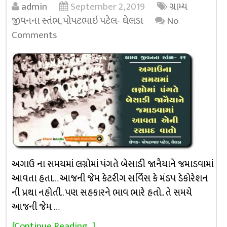
admin
September 2, 2019
ગ્રામ્ય
જીવનના સ્તંભ
,
પોપટભાઇ પટેલ- ઘેલડા
No
Comments
અગાઉ ના સમયમાં લગ્નોમાં પંગતે બેસાડી જાનૈયાને જમાડવામાં
આવતા હતા… આજની જેમ કેટરીગ સર્વિસ કે મંડપ ડેકોરેશન
ની પ્રથા નહોતી.. પણ સહકારને ભાવ ભારે હતો.. તે સમયે
આજની જેમ …
[Continue Reading...]