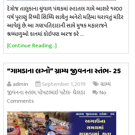
દેત્રોજ તાલુકાના ચુંવાળ પંથકમાં રુદાતલ ગામે આશરે ૧૨૦૦
વર્ષ પુરાણું રિધ્ધી સિધ્ધિ સાથેનુ અનેરો મહિમા ધરાવતું મંદિર
આવેલું છે. આ ગણપતિદાદાની સામે મુષક મહારાજને
શ્રધ્ધાળુઓ કાનમાં કોઇપણ અરજ કરે …
[Continue Reading...]
“ગામડાના લગ્નો” ગ્રામ્ય જીવનના સ્તંભ- 25
admin
September 1, 2019
ગ્રામ્ય
જીવનના સ્તંભ
,
પોપટભાઇ પટેલ- ઘેલડા
No
Comments