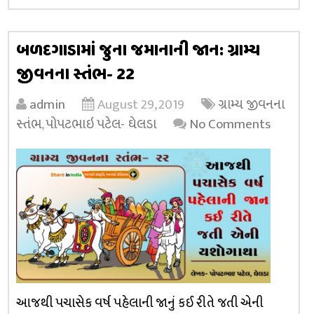
બળદગાડામાં જુના જમાનાની જાન: ગ્રામ્ય
જીવનના સ્તંભ- 22
admin
August 29, 2019
ગ્રામ્ય જીવનના
સ્તંભ
,
પોપટભાઇ પટેલ- ઘેલડા
No Comments
આજથી પચાસેક વર્ષ પહેલાની જાનું કઈ રીતે જતી એની