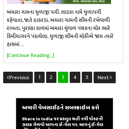
અમારા ગામના ધુળાજી પગી.. લાડકા નામે ધુળાપગી
કહેવાતા..જાતે ઠાકરડા.. અમારા ગામની સીમની રખેવાળી
રાખતા.. પુરાણા કાળમાં અમારા ચુંવાળ પંથકના ચોર ભારે
કિમીયાગરને પંકાયેલા.. ધુળાજી સીમની ચોકીએ જાય ત્યારે
હાથમાં …
[Continue Reading...]
Posts
1
2
3
4
5
Previous
Next
pagination
અમારી વેબસાઈટને સબસ્ક્રાઇબ કરો
Share in India પર પ્રસ્તુત થતી નવી પોસ્ટની
ઝલક મેળવો આપના ઈ-મેલ પર. આપનું ઈ-મેલ