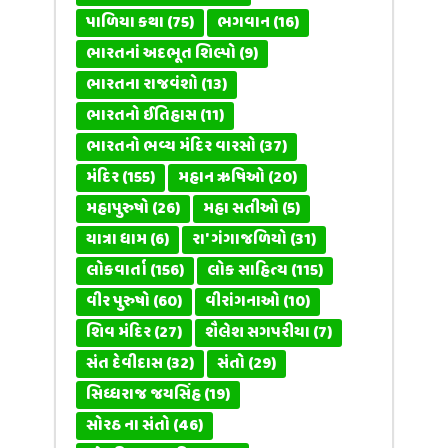
પાળિયા કથા
(75)
ભગવાન
(16)
ભારતનાં અદભૂત શિલ્પો
(9)
ભારતના રાજવંશો
(13)
ભારતનો ઈતિહાસ
(11)
ભારતનો ભવ્ય મંદિર વારસો
(37)
મંદિર
(155)
મહાન ઋષિઓ
(20)
મહાપુરુષો
(26)
મહા સતીઓ
(5)
યાત્રા ધામ
(6)
રા' ગંગાજળિયો
(31)
લોકવાર્તા
(156)
લોક સાહિત્ય
(115)
વીર પુરુષો
(60)
વીરાંગનાઓ
(10)
શિવ મંદિર
(27)
શૈલેશ સગપરીયા
(7)
સંત દેવીદાસ
(32)
સંતો
(29)
સિધ્ધરાજ જયસિંહ
(19)
સોરઠ ના સંતો
(46)