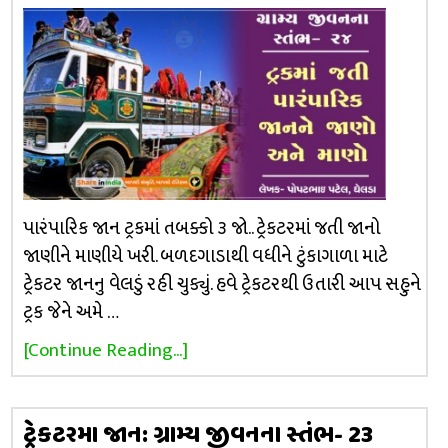
પારંપારિક જાન ટ્રકમાં તબક્કો ૩ જો.. ટ્રેકટરમાં જતી જાનો
જાણીને માણીયે ખરી. બળદગાડાથી વધીને ટુંકાગાળા માટે
ટ્રેકટર જાનનુ વેલડું રહી ચુક્યું. હવે ટ્રેકટરથી ઉતારી આપ સહુને
ટ્રક જેને અમે …
[Continue Reading...]
ટ્રેકટરમા જાન: ગ્રામ્ય જીવનના સ્તંભ- 23