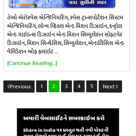
તેઓ એરોસ્પેસ એન્જિનિયરિંગ, સ્પેસ ટ્રાન્સપોર્ટેશન સિસ્ટમ
એન્જિનિયરિંગ, લોન્ચ વ્હિકલ એન્ડ મિશન ડિઝાઇન, કન્ટ્રોલ
એન્ડ ગાઇડન્સ ડિઝાઇન એન્ડ મિશન સિમ્યુલેશન સોફ્ટવેર
ડિઝાઇન, મિશન સિન્થેસિસ, સિમ્યુલેશન, એનાલિસિસ એન્ડ
વેલિડેશન ઓફ ફ્લાઇટ …
[Continue Reading...]
Posts
1
2
3
4
5
Previous
Next
pagination
અમારી વેબસાઈટને સબસ્ક્રાઇબ કરો
Share in India પર પ્રસ્તુત થતી નવી પોસ્ટની