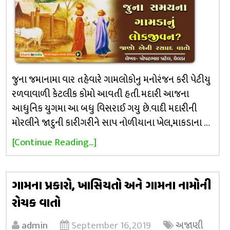
જુના જમાનામા વાર તહેવારે ગામલોકોનુ મનોરંજન કરી પેટીયુ
રળવાવાળી કેટલીક કોમો આવતી હતી. મદારી આજના
આધુનિક યુગમા આ બધુ વિસરાઈ ગયુ છે.વાદી મદારીની
મોરલીને જાદુની કારીગરીને સાપ નોળીયાના ખેલ,માકડાના …
[Continue Reading...]
ગામના પ્રકારો, ખાસિયતો અને ગામના નામોની
રોચક વાતો
admin
September 16, 2019
અજાણી