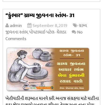
“કુંભાર” ગ્રામ્ય જીવનના સ્તંભ- 31
admin
September 8, 2019
ગ્રામ્ય
જીવનના સ્તંભ
,
પોપટભાઇ પટેલ- ઘેલડા
No
Comments
ખેતીવાડીની શરૂઆત માનવે કરી. અનાજ સંગ્રહવા માટે માટીના