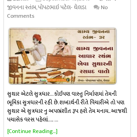
જીવનના સ્તંભ
,
પોપટભાઇ પટેલ- ઘેલડા
No
Comments
સુથાર એટલે સુત્રધાર… કોઈપણ વાસ્તુ નિર્માણમાં તેમની
ભૂમિકા સુત્રધારની રહી છે. શબ્દાર્થની રીતે વિચારીએ તો પણ
સુથાર એ સુત્રધાર નુ અપભ્રંશીત રૂપ હશે તેમ મનાય.. આજથી
પચાસેક વરસ પહેલાં….. …
[Continue Reading...]