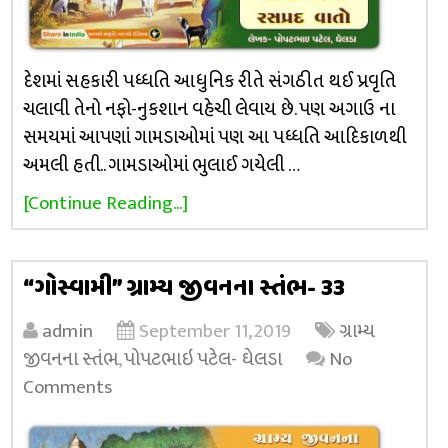
દેશમાં સહકારી પધ્ધતિ આધુનિક રીતે સંગઠીત થઈ પ્રવૃતિ
ચલાવી તેનો નફો-નુકશાન વહેચી લેવાય છે. પણ અગાઉ ના
સમયમાં આપણાં ગામડાઓમાં પણ આ પધ્ધતિ આદિકાળથી
અમલી હતી.. ગામડાઓમાં ભુલાઈ ગયેલી …
[Continue Reading...]
“ગોસ્વામી” ગ્રામ્ય જીવનના સ્તંભ- 33
admin
September 11, 2019
ગ્રામ્ય
જીવનના સ્તંભ
,
પોપટભાઇ પટેલ- ઘેલડા
No
Comments