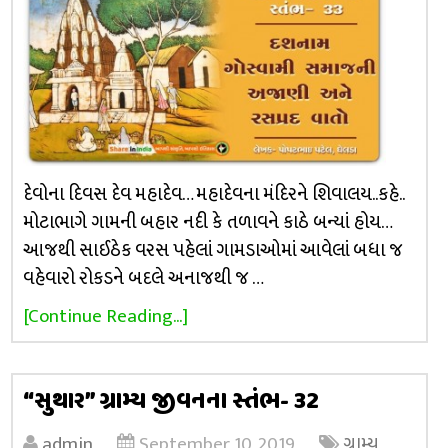
દેવોના દિવસ દેવ મહાદેવ… મહાદેવના મંદિરને શિવાલય..કહે..
મોટાભાગે ગામની બહાર નદી કે તળાવને કાઠે બન્યાં હોય…
આજથી સાઈઠેક વરસ પહેલાં ગામડાઓમાં આવેલાં બધા જ
વહેવારો રોકડને બદલે અનાજથી જ …
[Continue Reading...]
“સુથાર” ગ્રામ્ય જીવનના સ્તંભ- 32
admin
September 10, 2019
ગ્રામ્ય