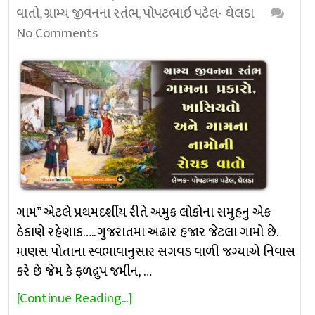
વાતો
,
ગ્રામ્ય જીવનના સ્તંભ
,
પોપટભાઇ પટેલ- ઘેલડા
No Comments
ગામ” એટલે પ્રથમદર્શીય રીતે અમુક લોકોના સમુહનુ એક
ઠેકાણે રહેણાક….. ગુજરાતમા અઢાર હજાર જેટલા ગામો છે.
માણસ પોતાના સ્વભાવાનુસાર સગવડ વાળી જગ્યાએ નિવાસ
કરે છે જેમ કે ફળદ્રુપ જમીન, …
[Continue Reading...]