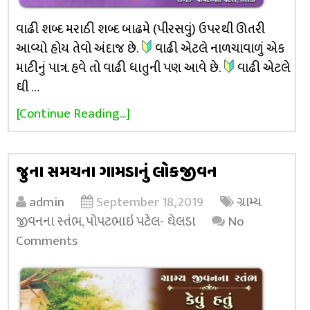
વાઢી શબ્દ મરાઠી શબ્દ બાઢમે (પીરસવું) ઉપરથી ઊતરી
આવ્યો હોય તેવો અંદાજ છે.
વાઢી એટલે નાળચાવાળું એક
માટીનું પાત્ર. હવે તો વાઢી ધાતુની પણ આવે છે.
વાઢી એટલે
ઘી …
[Continue Reading...]
જુના સમયના ગામડાનું લોકજીવન
admin
September 18, 2019
ગ્રામ્ય
જીવનના સ્તંભ
,
પોપટભાઇ પટેલ- ઘેલડા
No
Comments