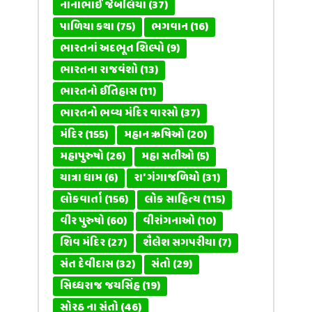
નાનાભાઈ જેબલિયા
(37)
પાળિયા કથા
(75)
ભગવાન
(16)
ભારતનાં અદભૂત શિલ્પો
(9)
ભારતના રાજવંશો
(13)
ભારતનો ઈતિહાસ
(11)
ભારતનો ભવ્ય મંદિર વારસો
(37)
મંદિર
(155)
મહાન ઋષિઓ
(20)
મહાપુરુષો
(26)
મહા સતીઓ
(5)
યાત્રા ધામ
(6)
રા' ગંગાજળિયો
(31)
લોકવાર્તા
(156)
લોક સાહિત્ય
(115)
વીર પુરુષો
(60)
વીરાંગનાઓ
(10)
શિવ મંદિર
(27)
શૈલેશ સગપરીયા
(7)
સંત દેવીદાસ
(32)
સંતો
(29)
સિધ્ધરાજ જયસિંહ
(19)
સોરઠ ના સંતો
(46)