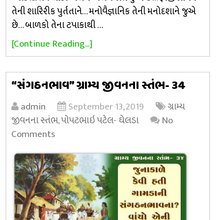
તેની શારિરીક પુર્તતાને… મનોવૈજ્ઞાનિક તેની મનોદશાને જુએ
છે… બાળકો તેના ટપાકાથી …
[Continue Reading...]
“સંગઠનભાવ” ગ્રામ્ય જીવનના સ્તંભ- 34
admin
September 13, 2019
ગ્રામ્ય
જીવનના સ્તંભ
,
પોપટભાઇ પટેલ- ઘેલડા
No
Comments