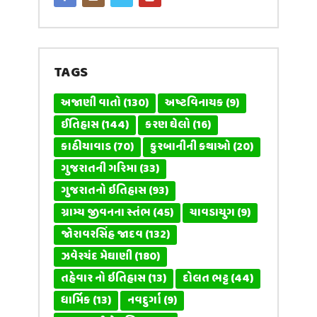
TAGS
અજાણી વાતો
(130)
અષ્ટવિનાયક
(9)
ઈતિહાસ
(144)
કરણ ઘેલો
(16)
કાઠીયાવાડ
(70)
કુરબાનીની કથાઓ
(20)
ગુજરાતની ગરિમા
(33)
ગુજરાતનો ઇતિહાસ
(93)
ગ્રામ્ય જીવનના સ્તંભ
(45)
ચાવડાયુગ
(9)
જોરાવરસિંહ જાદવ
(132)
ઝવેરચંદ મેઘાણી
(180)
તહેવાર નો ઇતિહાસ
(13)
દોલત ભટ્ટ
(44)
ધાર્મિક
(13)
નવદુર્ગા
(9)