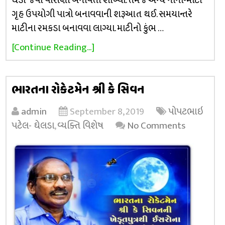
ઘડા જેવા વાસણો બનાવતા શીખ્યા. તેમજ અન્ય નાના-મોટા
ગૃહ ઉપયોગી પાત્રો બનાવવાની શરૂઆત થઈ. સમયાન્તરે
માટીના રમકડા બનાવવા લાગ્યા. માટીનો કુંભ …
[Continue Reading...]
ભારતના રોકેટમેન શ્રી કે સિવન
admin
September 8, 2019
પોપટભાઇ
પટેલ- ઘેલડા
,
વ્યક્તિ વિશેષ
No Comments