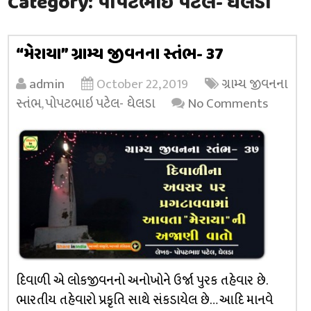
Category:
પોપટભાઇ પટેલ- ઘેલડા
“મેરાયા” ગ્રામ્ય જીવનના સ્તંભ- 37
admin
October 22, 2019
ગ્રામ્ય જીવનના
સ્તંભ
,
પોપટભાઇ પટેલ- ઘેલડા
No Comments
દિવાળી એ લોકજીવનનો અનોખોને ઉર્જા પુરક તહેવાર છે.
ભારતીય તહેવારો પ્રકૃતિ સાથે સંકડાયેલ છે… આદિ માનવે