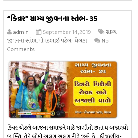
“કિન્નર” ગ્રામ્ય જીવનના સ્તંભ- 35
admin
September 14, 2019
ગ્રામ્ય
જીવનના સ્તંભ
,
પોપટભાઇ પટેલ- ઘેલડા
No
Comments
કિન્નર એટલે આજના સમાજને માટે જાણીતો છતાં ય અજાણ્યો
વ્યક્તિ.. તેને લોકો અલગ અલગ રીતે જુએ છે… ફીજીશીયન