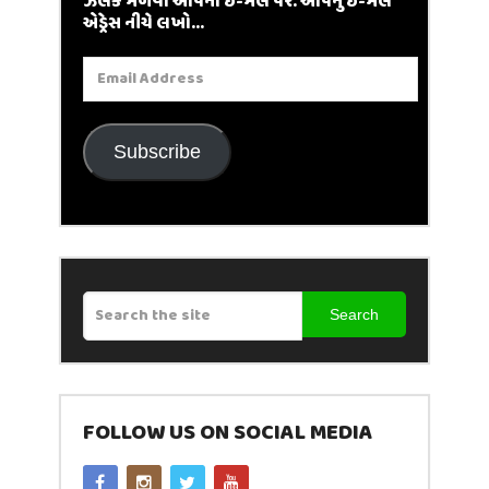
ઝલક મેળવો આપના ઈ-મેલ પર. આપનું ઈ-મેલ
એડ્રેસ નીચે લખો...
Email
Address
Subscribe
Search
FOLLOW US ON SOCIAL MEDIA