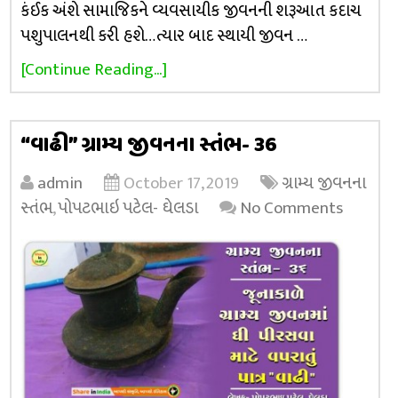
કંઈક અંશે સામાજિકને વ્યવસાયીક જીવનની શરૂઆત કદાચ
પશુપાલનથી કરી હશે…ત્યાર બાદ સ્થાયી જીવન …
[Continue Reading...]
“વાઢી” ગ્રામ્ય જીવનના સ્તંભ- 36
admin
October 17, 2019
ગ્રામ્ય જીવનના
સ્તંભ
,
પોપટભાઇ પટેલ- ઘેલડા
No Comments