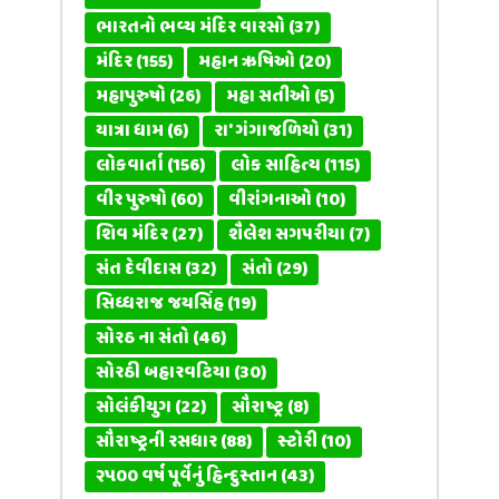
ભારતનો ભવ્ય મંદિર વારસો
(37)
મંદિર
(155)
મહાન ઋષિઓ
(20)
મહાપુરુષો
(26)
મહા સતીઓ
(5)
યાત્રા ધામ
(6)
રા' ગંગાજળિયો
(31)
લોકવાર્તા
(156)
લોક સાહિત્ય
(115)
વીર પુરુષો
(60)
વીરાંગનાઓ
(10)
શિવ મંદિર
(27)
શૈલેશ સગપરીયા
(7)
સંત દેવીદાસ
(32)
સંતો
(29)
સિધ્ધરાજ જયસિંહ
(19)
સોરઠ ના સંતો
(46)
સોરઠી બહારવટિયા
(30)
સોલંકીયુગ
(22)
સૌરાષ્ટ્ર
(8)
સૌરાષ્ટ્રની રસધાર
(88)
સ્ટોરી
(10)
૨૫૦૦ વર્ષ પૂર્વેનું હિન્દુસ્તાન
(43)