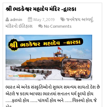
શ્રી ભડકેશ્વર મહાદેવ મંદિર -દ્વારકા
admin
May 7, 2019
જનમેજય અધ્વર્યુ
,
મંદિરનો ઇતિહાસ
No Comments
ભારત એ અનેક સંસ્કૃતિઓનો સુભગ સમન્વય સાધતો દેશ છે
એટલે જ કદાચ આપણા ભારતમાં સનાતન ધર્મ ફૂલ્યો હોય
…….ફાલ્યો હોય …….. પાંગર્યો હોય અને …….. વિકસ્યો હોય. જે