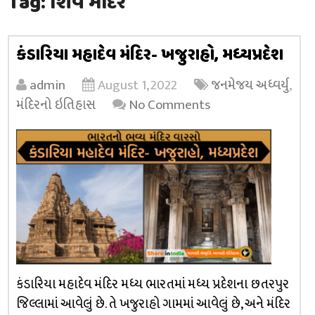
Tag:
શિવ મંદિર
કંડારિયા મહાદેવ મંદિર- ખજુરાહો, મધ્યપ્રદેશ
admin
August 1, 2022
જનમેજય અધ્વર્યુ
,
મંદિરનો ઇતિહાસ
No Comments
કંડારિયા મહાદેવ મંદિર મધ્ય ભારતમાં મધ્ય પ્રદેશના છતરપુર
જિલ્લામાં આવેલું છે. તે ખજુરાહો ગામમાં આવેલું છે, અને મંદિર