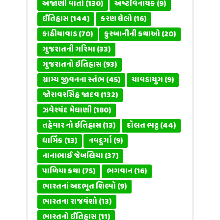
અજાણી વાતો
(130)
અષ્ટવિનાયક
(9)
ઈતિહાસ
(144)
કરણ ઘેલો
(16)
કાઠીયાવાડ
(70)
કુરબાનીની કથાઓ
(20)
ગુજરાતની ગરિમા
(33)
ગુજરાતનો ઇતિહાસ
(93)
ગ્રામ્ય જીવનના સ્તંભ
(45)
ચાવડાયુગ
(9)
જોરાવરસિંહ જાદવ
(132)
ઝવેરચંદ મેઘાણી
(180)
તહેવાર નો ઇતિહાસ
(13)
દોલત ભટ્ટ
(44)
ધાર્મિક
(13)
નવદુર્ગા
(9)
નાનાભાઈ જેબલિયા
(37)
પાળિયા કથા
(75)
ભગવાન
(16)
ભારતનાં અદભૂત શિલ્પો
(9)
ભારતના રાજવંશો
(13)
ભારતનો ઈતિહાસ
(11)