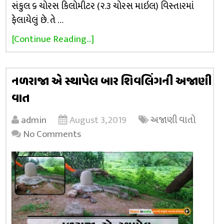
સંકુલ ૬ ચોરસ કિલોમીટર (૨.૩ ચોરસ માઇલ) વિસ્તારમાં
ફેલાયેલું છે. તે …
[Continue Reading...]
નળરાજા એ સ્થાપેલ બાર શિવલિંગની અજાણી
વાત
admin
August 3, 2019
અજાણી વાતો
No Comments