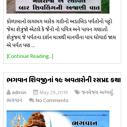
કોળાબાનો લગભગ બારેક ગાઉનો અડાબિડ પર્વતોનો પટ્ટો
જેમા શેત્રુંજો એટલે કે જૈનો નો પવિત્ર અને પાવન ગણાતો
શેત્રુંજય જે પર્વતના દર્શન માત્રથી માનવીના પાપ ધોવાઇ જાય
એ પર્વત પણ …
[Continue Reading...]
ભગવાન શિવજીનાં ૧૯ અવતારોની રસપ્રદ કથા
admin
May 29, 2019
જનમેજય અધ્વર્યુ
,
ભગવાન
No Comments