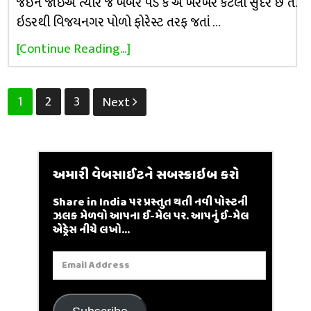
જઈને જોઈએ ત્યારે જ ખબર પડે કે એ ખરેખર કેટલા સુંદર છે તે.
ઇડરથી વિજયનગર પોળો ફોરેસ્ટ તરફ જતાં …
[Continue Reading...]
Posts
1
2
3
Next
pagination
અમારી વેબસાઈટને સબસ્ક્રાઇબ કરો
Share in India પર પ્રસ્તુત થતી નવી પોસ્ટની
ઝલક મેળવો આપના ઈ-મેલ પર. આપનું ઈ-મેલ
એડ્રેસ નીચે લખો...
Email
Address