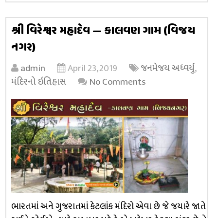
શ્રી વિરેશ્વર મહાદેવ — કાલવણ ગામ (વિજય
નગર)
admin
April 23, 2019
જનમેજય અધ્વર્યુ
,
મંદિરનો ઇતિહાસ
No Comments
ભારતમાં અને ગુજરાતમાં કેટલાંક મંદિરો એવા છે જે જયારે જાતે