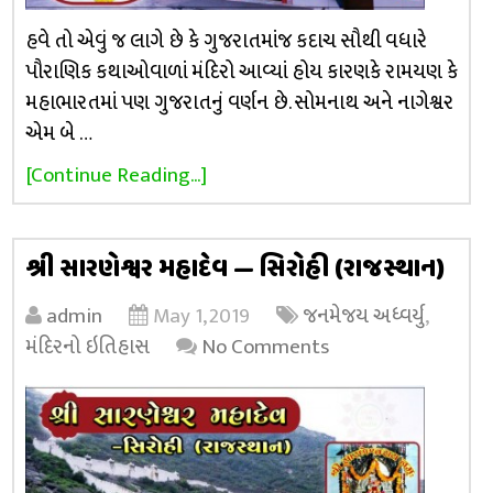
હવે તો એવું જ લાગે છે કે ગુજરાતમાંજ કદાચ સૌથી વધારે
પૌરાણિક કથાઓવાળાં મંદિરો આવ્યાં હોય કારણકે રામયણ કે
મહાભારતમાં પણ ગુજરાતનું વર્ણન છે. સોમનાથ અને નાગેશ્વર
એમ બે …
[Continue Reading...]
શ્રી સારણેશ્વર મહાદેવ — સિરોહી (રાજસ્થાન)
admin
May 1, 2019
જનમેજય અધ્વર્યુ
,
મંદિરનો ઇતિહાસ
No Comments