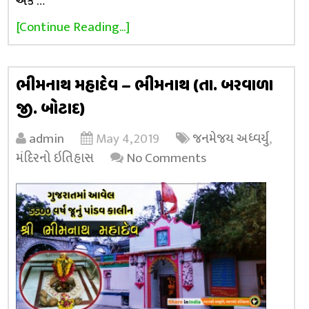
એક …
[Continue Reading...]
ભીમનાથ મહાદેવ – ભીમનાથ (તા. બરવાળા
જી. બોટાદ)
admin
May 4, 2019
જનમેજય અધ્વર્યુ
,
મંદિરનો ઇતિહાસ
No Comments