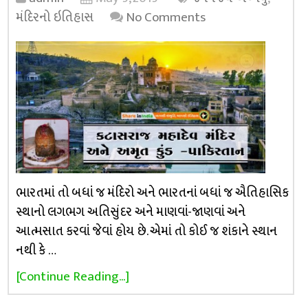
મંદિરનો ઇતિહાસ
No Comments
ભારતમાં તો બધાં જ મંદિરો અને ભારતનાં બધાં જ ઐતિહાસિક
સ્થાનો લગભગ અતિસુંદર અને માણવાં-જાણવાં અને
આત્મસાત કરવાં જેવાં હોય છે. એમાં તો કોઈ જ શંકાને સ્થાન
નથી કે …
[Continue Reading...]