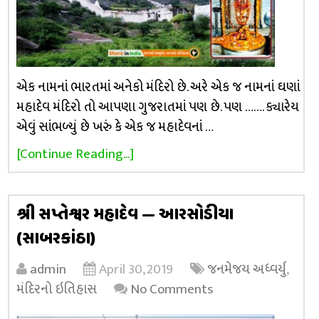
એક નામનાં ભારતમાં અનેકો મંદિરો છે. અરે એક જ નામનાં ઘણાં
મહાદેવ મંદિરો તો આપણા ગુજરાતમાં પણ છે. પણ ……. ક્યારેય
એવું સાંભળ્યું છે ખરું કે એક જ મહાદેવનાં …
[Continue Reading...]
શ્રી સપ્તેશ્વર મહાદેવ — આરસોડીયા
(સાબરકાંઠા)
admin
April 30, 2019
જનમેજય અધ્વર્યુ
,
મંદિરનો ઇતિહાસ
No Comments