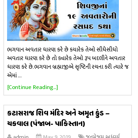
ભગવાન અવતાર ધારણ કરે છે કયારેક તેઓ સીધેસીધો
અવતાર ધારણ કરે છે તો ક્યારેક તેઓ રૂપ બદલીને અવતાર
ધારણ કરે છે. ભગવાન બ્રહ્માજીએ સૃષ્ટિની રચના કરી ત્યારે જ
એમાં …
[Continue Reading...]
કટાસરાજ શિવ મંદિર અને અમૃત કુંડ –
ચકવાલ (પંજાબ- પાકિસ્તાન)
admin
May 9, 2019
જનમેજય અધ્વર્યુ
,