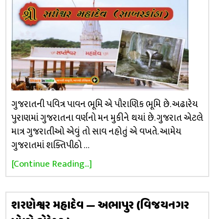
ગુજરાતની પવિત્ર પાવન ભૂમિ એ પૌરાણિક ભૂમિ છે. અઢારેય
પુરાણમાં ગુજરાતના વર્ણનો મન મુકીને થયાં છે. ગુજરાત એટલે
માત્ર ગુજરાતીઓ એવું તો સાવ નહોતું એ વખતે. આમેય
ગુજરાતમાં શક્તિપીઠો …
[Continue Reading...]
શરણેશ્વર મહાદેવ — અભાપુર (વિજયનગર