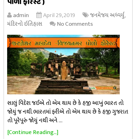
પોળો ફોરેસ્ટ )
admin
April 29, 2019
જનમેજય અધ્વર્યુ
,
મંદિરનો ઇતિહાસ
No Comments
સાલું વિદેશ જઈએ તો એમ થાય છે કે હજી આખું ભારત તો
જોયું જ નથી. ભારતમાં ફરીએ તો એમ થાય છે કે હજી ગુજરાત
તો પૂરેપૂરું જોયું નથી અને …
[Continue Reading...]