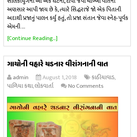
સોલંકીયુગની આ એક ઘટના, દીવા જેવી ચોખ્ખી વાતનો
અણસાર આપી જાય છે કે, ત્યારે સિદ્ધરાજે જો એક પિતાની
અદાથી પ્રજાનું પાલન કર્યું હતું, તો પ્રજા સંતાન જેવા સ્નેહ-પૂર્વક
એમની …
[Continue Reading...]
ગાયોની વહારે ચડનાર વીરાંગનાની વાત
admin
August 1, 2018
કાઠીયાવાડ
,
પાળિયા કથા
,
લોકવાર્તા
No Comments