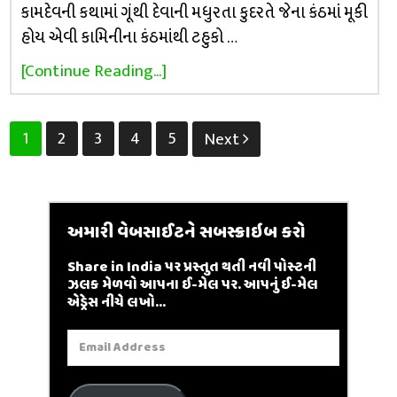
કામદેવની કથામાં ગૂંથી દેવાની મધુરતા કુદરતે જેના કંઠમાં મૂકી
હોય એવી કામિનીના કંઠમાંથી ટહુકો …
[Continue Reading...]
Posts
1
2
3
4
5
Next
pagination
અમારી વેબસાઈટને સબસ્ક્રાઇબ કરો
Share in India પર પ્રસ્તુત થતી નવી પોસ્ટની
ઝલક મેળવો આપના ઈ-મેલ પર. આપનું ઈ-મેલ
એડ્રેસ નીચે લખો...
Email
Address