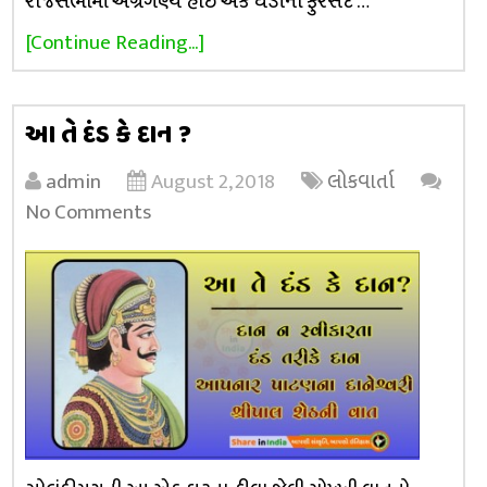
રાજસભામાં અગ્રગણ્ય હોઈ એક ઘડીની ફુરસદ …
[Continue Reading...]
આ તે દંડ કે દાન ?
admin
August 2, 2018
લોકવાર્તા
No Comments