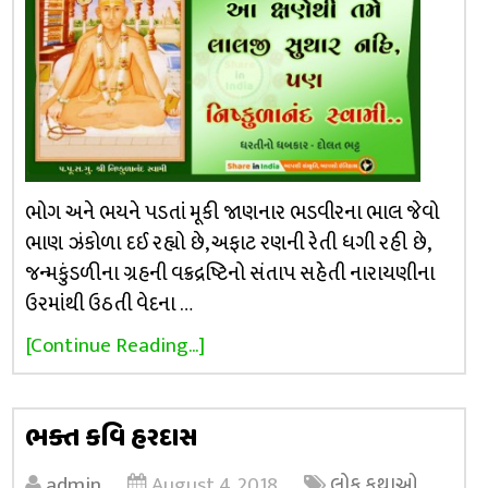
ભોગ અને ભયને પડતાં મૂકી જાણનાર ભડવીરના ભાલ જેવો
ભાણ ઝંકોળા દઈ રહ્યો છે, અફાટ રણની રેતી ધગી રહી છે,
જન્મકુંડળીના ગ્રહની વક્રદ્રષ્ટિનો સંતાપ સહેતી નારાયણીના
ઉરમાંથી ઉઠતી વેદના …
[Continue Reading...]
ભક્ત કવિ હરદાસ
admin
August 4, 2018
લોક કથાઓ
,