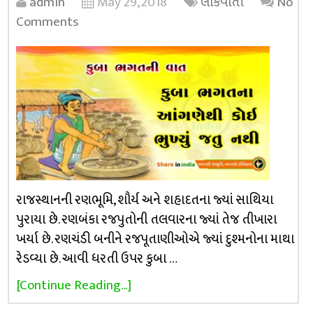
admin
May 29, 2018
લોકવાર્તા
No
Comments
રાજસ્થાનની રણભૂમિ, શૌર્ય અને શહાદતના જ્યાં સાથિયા
પુરાયા છે. રણબંકા રજપુતોની તલવારના જ્યાં તેજ તીખારા
ખર્યા છે. રણચંડી બનીને રજપૂતાણીઓએ જ્યાં દુશ્મનોના માથા
રેડવ્યા છે. આવી ધરતી ઉપર કુબા …
[Continue Reading...]