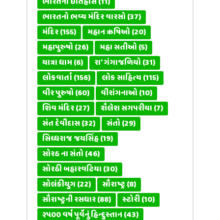
ભારતનો ઈતિહાસ
(11)
ભારતનો ભવ્ય મંદિર વારસો
(37)
મંદિર
(155)
મહાન ઋષિઓ
(20)
મહાપુરુષો
(26)
મહા સતીઓ
(5)
યાત્રા ધામ
(6)
રા' ગંગાજળિયો
(31)
લોકવાર્તા
(156)
લોક સાહિત્ય
(115)
વીર પુરુષો
(60)
વીરાંગનાઓ
(10)
શિવ મંદિર
(27)
શૈલેશ સગપરીયા
(7)
સંત દેવીદાસ
(32)
સંતો
(29)
સિધ્ધરાજ જયસિંહ
(19)
સોરઠ ના સંતો
(46)
સોરઠી બહારવટિયા
(30)
સોલંકીયુગ
(22)
સૌરાષ્ટ્ર
(8)
સૌરાષ્ટ્રની રસધાર
(88)
સ્ટોરી
(10)
૨૫૦૦ વર્ષ પૂર્વેનું હિન્દુસ્તાન
(43)