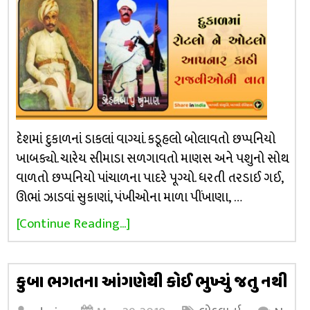
દેશમાં દુકાળનાં ડાકલાં વાગ્યાં. કડૂહલો બોલાવતો છપ્પનિયો
ખાબક્યો. ચારેય સીમાડા સળગાવતો માણસ અને પશુનો સોથ
વાળતો છપ્પનિયો પાંચાળના પાદરે પૂગ્યો. ધરતી તરડાઈ ગઈ,
ઊભાં ઝાડવાં સુકાણાં, પંખીઓના માળા પીંખાણા, …
[Continue Reading...]
કુબા ભગતના આંગણેથી કોઈ ભુખ્યું જતુ નથી