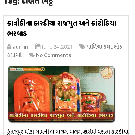
Tag:
દોલત ભટ્ટ
કાત્રૌડીના કારડીયા રાજપુત અને કાંટોડિયા
ભરવાડ
admin
June 24, 2021
પાળિયા કથા
,
લોક
કથાઓ
No Comments
કુંતલપુર મોટા ગામની બે અલગ અલગ શેરીમાં વસતા કારડીયા