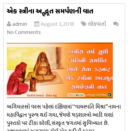
એક સ્ત્રીના અદ્ભૂત સમર્પણની વાત
admin
August 3, 2018
લોકવાર્તા
No Comments
અગિયારસો વરસ પહેલાં દક્ષિણમાં ‘‘વાચસ્પતિ મિશ્રા’’ નામના
મહાવિદ્વાન પુરુષ થઈ ગયા, જેમણે ષડ્‌શાસ્ત્રો આદિ ઘણાં
પુસ્તકો પર ટીકા કરેલી, સંસ્કૃત જગતમાં સુવિખ્યાત છે.