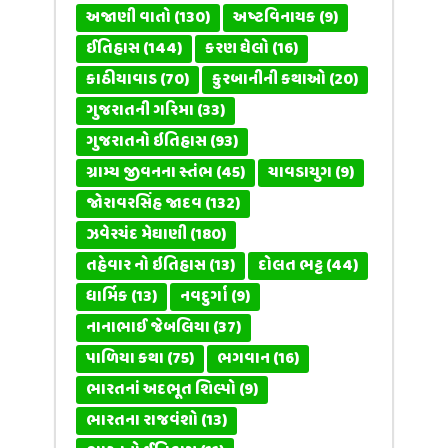
અજાણી વાતો
(130)
અષ્ટવિનાયક
(9)
ઈતિહાસ
(144)
કરણ ઘેલો
(16)
કાઠીયાવાડ
(70)
કુરબાનીની કથાઓ
(20)
ગુજરાતની ગરિમા
(33)
ગુજરાતનો ઇતિહાસ
(93)
ગ્રામ્ય જીવનના સ્તંભ
(45)
ચાવડાયુગ
(9)
જોરાવરસિંહ જાદવ
(132)
ઝવેરચંદ મેઘાણી
(180)
તહેવાર નો ઇતિહાસ
(13)
દોલત ભટ્ટ
(44)
ધાર્મિક
(13)
નવદુર્ગા
(9)
નાનાભાઈ જેબલિયા
(37)
પાળિયા કથા
(75)
ભગવાન
(16)
ભારતનાં અદભૂત શિલ્પો
(9)
ભારતના રાજવંશો
(13)