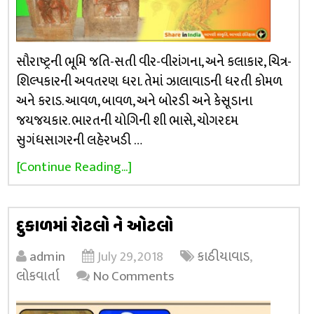
સૌરાષ્ટ્રની ભૂમિ જતિ-સતી વીર-વીરાંગના, અને કલાકાર, ચિત્ર-
શિલ્પકારની અવતરણ ધરા. તેમાં ઝાલાવાડની ધરતી કોમળ
અને કરાડ. આવળ, બાવળ, અને બોરડી અને કેસૂડાના
જયજયકાર. ભારતની યોગિની શી ભાસે, ચોગરદમ
સુગંધસાગરની લહેરખડી …
[Continue Reading...]
દુકાળમાં રોટલો ને ઓટલો
admin
July 29, 2018
કાઠીયાવાડ
,
લોકવાર્તા
No Comments