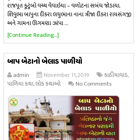
રાજપૂત કુટુંબો વચ્ચ વેવાઇયા – વળોટના સબંધ જોડાયા.
શિવુભા બાપુના દીકરા લધુભાના નાના ત્રીજા દીકરા રાયસંગજી
અને ગામના ઊગમણા ઝાંપા …
[Continue Reading...]
બાપ બેટાનો બેલાડ પાળીયો
admin
November 11, 2019
કાઠીયાવાડ
,
પાળિયા કથા
,
લોક કથાઓ
No Comments