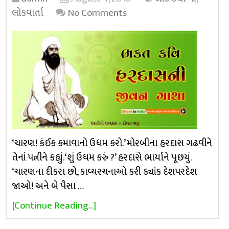
લોકવાર્તા
No Comments
‘ચારણ! કંઈક કમાવાનો ઉધમ કરો.’ મોરબીના હરદાસ ગઢવીને
તેનાં પત્નીને કહ્યું. ‘શું ઉધમ કરું ?’ હરદાસે ભાર્યાને પૂછયું.
‘ચારણના દીકરા છો, કાવ્યરચનાઓ કરી ક્યાંક દેશપરદેશ
જાઓ! અને બે પૈસા …
[Continue Reading...]