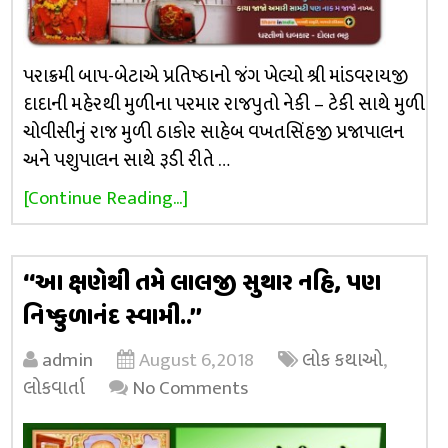
પરાક્રમી બાપ-બેટાએ પ્રતિષ્ઠાનો જંગ ખેલ્યો શ્રી માંડવરાયજી
દાદાની મહેરથી મુળીના પરમાર રાજપુતો નેકી – ટેકી સાથે મુળી
ચોવીસીનું રાજ મુળી ઠાકોર સાહેબ વખતસિંહજી પ્રજાપાલન
અને પશુપાલન સાથે રૂડી રીતે …
[Continue Reading...]
‘‘આ ક્ષણેથી તમે લાલજી સુથાર નહિ, પણ
નિષ્કુળાનંદ સ્વામી..’’
admin
August 6, 2018
લોક કથાઓ
,
લોકવાર્તા
No Comments