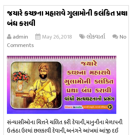
જયારે કચ્છના મહારાવે ગુલામોની કલંકિત પ્રથા
બંધ કરાવી
admin
May 26, 2018
લોકવાર્તા
No
Comments
સંન્યાસીઓના ચિત્તને ચલિત કરી દેવાની, માનુનીના મેળાપની
ઉત્કંઠા ઉરમાં છલકાવી દેવાની, અનંગને આંખમાં આંજી દઈ