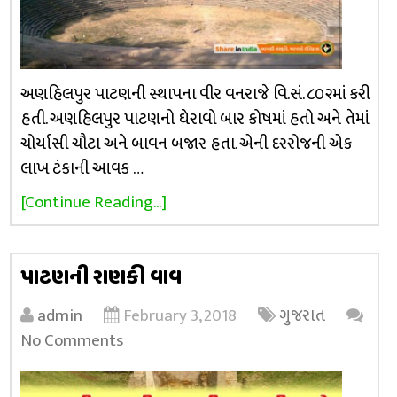
અણહિલપુર પાટણની સ્થાપના વીર વનરાજે વિ.સં. ૮૦૨માં કરી
હતી. અણહિલપુર પાટણનો ઘેરાવો બાર કોષમાં હતો અને તેમાં
ચોર્યાસી ચૌટા અને બાવન બજાર હતા. એની દરરોજની એક
લાખ ટંકાની આવક …
[Continue Reading...]
પાટણની રાણકી વાવ
admin
February 3, 2018
ગુજરાત
No Comments