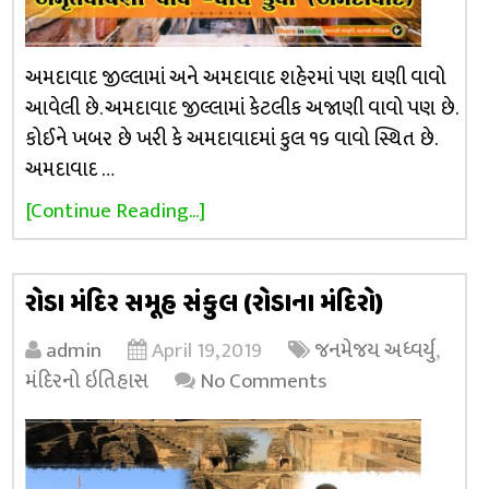
અમદાવાદ જીલ્લામાં અને અમદાવાદ શહેરમાં પણ ઘણી વાવો
આવેલી છે. અમદાવાદ જીલ્લામાં કેટલીક અજાણી વાવો પણ છે.
કોઈને ખબર છે ખરી કે અમદાવાદમાં કુલ ૧૬ વાવો સ્થિત છે.
અમદાવાદ …
[Continue Reading...]
રોડા મંદિર સમૂહ સંકુલ (રોડાના મંદિરો)
admin
April 19, 2019
જનમેજય અધ્વર્યુ
,
મંદિરનો ઇતિહાસ
No Comments