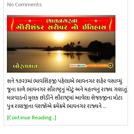
No Comments
સને ૧૭૨૩માં ભાવસિંહજી પહેલાએ ભાવનગર શહેર વસાવ્યું.
જૂના કાળે ભાવનગર સૌરાષ્ટ્રનું મોટું અને મહત્ત્વનું રાજ્ય ગણાતું.
મારવાડનો મુલક છોડીને સૌરાષ્ટ્રમાં આવેલા સેજકજીના મોટા
પુત્ર રાણજીના વંશજોએ ક્રમેક્રમે ભાવનગર રાજ્યને …
[Continue Reading...]