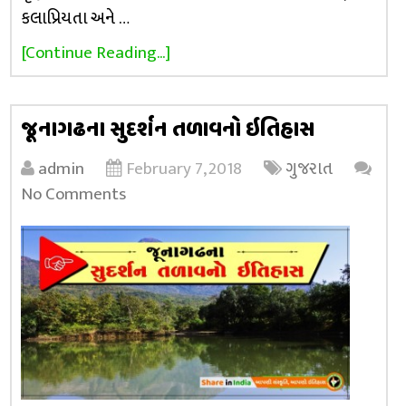
કલાપ્રિયતા અને …
[Continue Reading...]
જૂનાગઢના સુદર્શન તળાવનો ઇતિહાસ
admin
February 7, 2018
ગુજરાત
No Comments