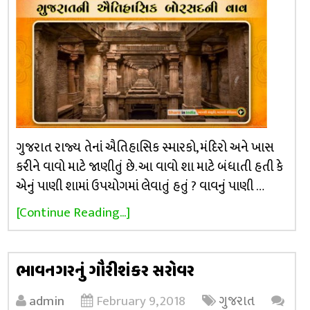
ગુજરાત રાજ્ય તેનાં ઐતિહાસિક સ્મારકો, મંદિરો અને ખાસ
કરીને વાવો માટે જાણીતું છે. આ વાવો શા માટે બંધાતી હતી કે
એનું પાણી શામાં ઉપયોગમાં લેવાતું હતું ? વાવનું પાણી …
[Continue Reading...]
ભાવનગરનું ગૌરીશંકર સરોવર
admin
February 9, 2018
ગુજરાત