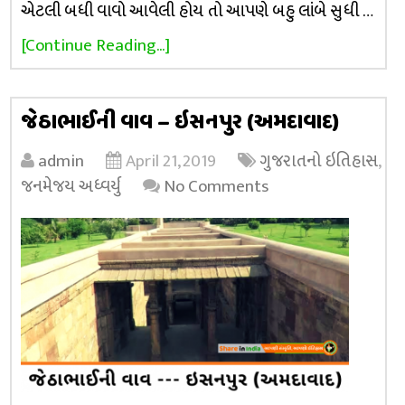
એટલી બધી વાવો આવેલી હોય તો આપણે બહુ લાંબે સુધી …
[Continue Reading...]
જેઠાભાઈની વાવ – ઇસનપુર (અમદાવાદ)
admin
April 21, 2019
ગુજરાતનો ઇતિહાસ
,
જનમેજય અધ્વર્યુ
No Comments