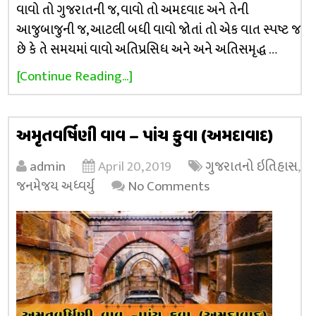
વાવો તો ગુજરાતની જ, વાવો તો અમદવાદ અને તેની
આજુબાજુની જ, આટલી બધી વાવો જોતાં તો એક વાત સ્પષ્ટ જ
છે કે તે સમયમાં વાવો અતિપ્રસિધ અને અને અતિસમૃદ્ધ …
[Continue Reading...]
અમૃતવર્ષિણી વાવ – પાંચ કુવા (અમદાવાદ)
admin
April 20, 2019
ગુજરાતનો ઇતિહાસ
,
જનમેજય અધ્વર્યુ
No Comments