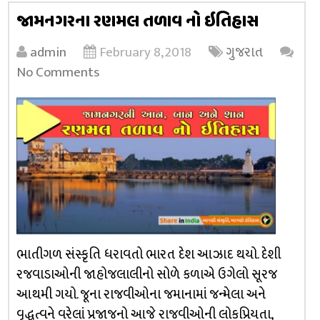
જામનગરના રણમલ તળાવ નો ઇતિહાસ
admin
February 8, 2018
ગુજરાત
No Comments
ભાતીગળ સંસ્કૃતિ ધરાવતો ભારત દેશ આઝાદ થયો. દેશી
રજવાડાઓની જાહોજલાલીનો સોળે કળાએ ઉગેલો સૂરજ
આથમી ગયો. જૂના રાજવીઓના જમાનામાં જન્મેલા અને
વૃદ્ધત્વને વરેલાં પ્રજાજનો આજે રાજવીઓની લોકપ્રિયતા,