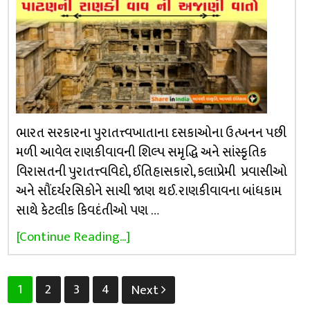
ભારત સરકારના પુરાતત્ત્વખાતાના દસકાઓના ઉત્ખનન પછી
મળી આવેલ રાણકીવાવની શિલ્પ સમૃદ્ધિ અને સાંસ્કૃતિક
વિરાસતની પુરાતત્ત્વવિદો, ઈતિહાસકારો, કલાપ્રેમી પ્રવાસીઓ
અને સૌંદર્યરસિકોને સાચી જાણ થઈ. રાણકીવાવના બાંધકામ
સાથે કેટલીક કિવદંતીઓ પણ …
[Continue Reading...]
Posts
1
2
3
4
Next
pagination