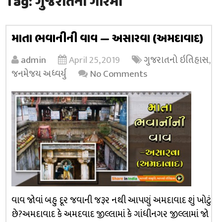
Tag:
ગુજરાતની ગરિમા
માતા ભવાનીની વાવ — અસારવા (અમદાવાદ)
admin
April 25, 2019
ગુજરાતનો ઇતિહાસ
,
જનમેજય અધ્વર્યુ
No Comments
વાવ જોવાં બહુ દૂર જવાની જરૂર નથી આપણું અમદાવાદ શું ખોટું
છે?અમદાવાદ કે અમદવાદ જીલ્લામાં કે ગાંધીનગર જીલ્લામાં જો