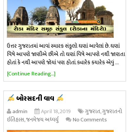
ઉત્તર ગુજરાતમાં આવાં સ્મારક સંકુલો ઘણાં આવેલાં છે. ઘણાં
વિષે આપણે જાણીએ છીએ તો ઘણાં વિષે આપણે નથી જાણતા
હોતાં કે નથી આપણે જોયાં પણ હોતાં. ક્યારેક કયારેક એવું …
[Continue Reading...]
બોરસદની વાવ
admin
April 18, 2019
ગુજરાત
,
ગુજરાતનો
ઇતિહાસ
,
જનમેજય અધ્વર્યુ
No Comments