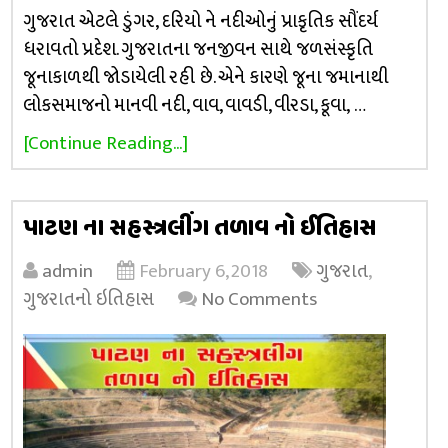
ગુજરાત એટલે ડુંગર, દરિયો ને નદીઓનું પ્રાકૃતિક સૌંદર્ય
ધરાવતો પ્રદેશ. ગુજરાતના જનજીવન સાથે જળસંસ્કૃતિ
જૂનાકાળથી જોડાયેલી રહી છે. એને કારણે જૂના જમાનાથી
લોકસમાજનો માનવી નદી, વાવ, વાવડી, વીરડા, કૂવા, …
[Continue Reading...]
પાટણ ના સહસ્ત્રલીંગ તળાવ નો ઈતિહાસ
admin
February 6, 2018
ગુજરાત
,
ગુજરાતનો ઇતિહાસ
No Comments