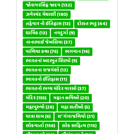
જોરાવરસિંહ જાદવ
(132)
ઝવેરચંદ મેઘાણી
(180)
તહેવાર નો ઇતિહાસ
(13)
દોલત ભટ્ટ
(44)
ધાર્મિક
(13)
નવદુર્ગા
(9)
નાનાભાઈ જેબલિયા
(37)
પાળિયા કથા
(75)
ભગવાન
(16)
ભારતનાં અદભૂત શિલ્પો
(9)
ભારતના રાજવંશો
(13)
ભારતનો ઈતિહાસ
(11)
ભારતનો ભવ્ય મંદિર વારસો
(37)
મંદિર
(155)
મહાન ઋષિઓ
(20)
મહાપુરુષો
(26)
મહા સતીઓ
(5)
યાત્રા ધામ
(6)
રા' ગંગાજળિયો
(31)
લોકવાર્તા
(156)
લોક સાહિત્ય
(115)