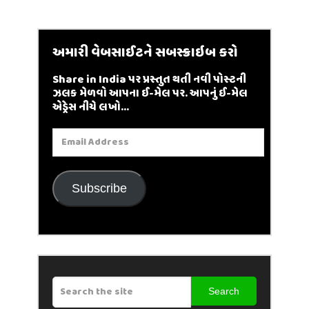
અમારી વેબસાઈટને સબસ્ક્રાઇબ કરો
Share in India પર પ્રસ્તુત થતી નવી પોસ્ટની
ઝલક મેળવો આપના ઈ-મેલ પર. આપનું ઈ-મેલ
એડ્રેસ નીચે લખો...
Email
Address
Subscribe
Search