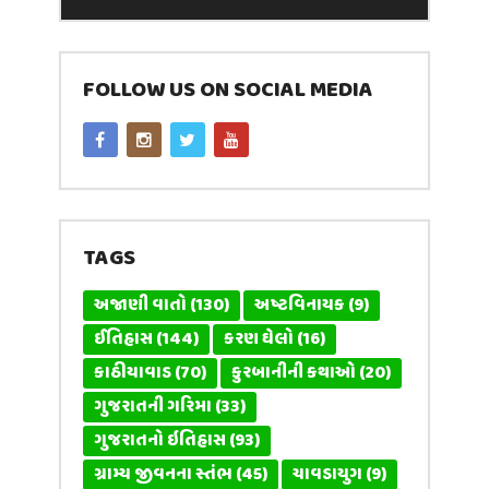
FOLLOW US ON SOCIAL MEDIA
TAGS
અજાણી વાતો
(130)
અષ્ટવિનાયક
(9)
ઈતિહાસ
(144)
કરણ ઘેલો
(16)
કાઠીયાવાડ
(70)
કુરબાનીની કથાઓ
(20)
ગુજરાતની ગરિમા
(33)
ગુજરાતનો ઇતિહાસ
(93)
ગ્રામ્ય જીવનના સ્તંભ
(45)
ચાવડાયુગ
(9)