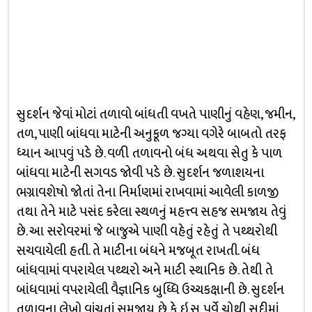
સુદર્શન જેવાં મોટાં તળાવો બાંધતી વખતે પાણીનું વહેણ, જમીન,
તળ, પાણી બાંધવા માટેની અનુકૂળ જગ્યા વગેરે બાબતો તરફ
ધ્યાન આપવું પડે છે. વળી તળાવનો બંધ અથવા સેતુ કે પાળ
બાંધવા માટેની સગવડ જોવી પડે છે. સુદર્શન જળાશયના
ભગ્નાવશેષો જોતાં તેના નિર્માણમાં રાખવામાં આવેલી કાળજી
તથા તેને માટે પસંદ કરેલા સ્થળનું મહત્ત્વ સહજ સમજાય તેવું
છે. આ સરોવરમાં જે બાજુએ પાણી વહેતું રહેતું તે પથ્થરોથી
સચવાયેલી હતી. તે માટીના બંધને મજબૂત રાખતી. બંધ
બાંધવામાં વપરાયેલ પથ્થરો અને માટી સ્થાનિક છે. તેથી તે
બાંધવામાં વપરાયેલી વૈજ્ઞાનિક બુધ્ધિ ઉચ્ચકક્ષાની છે. સુદર્શન
તળાવના લેખો વાંચતાં સમજાય છે કે ઇ.સ. પૂર્વે ચોથી સદીમાં