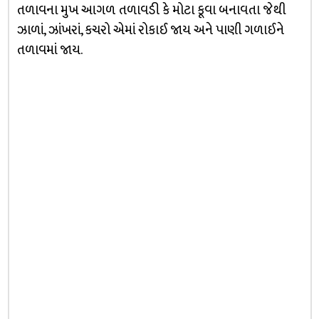
તળાવના મુખ આગળ તળાવડી કે મોટા કૂવા બનાવતા જેથી
ઝાળાં, ઝાંખરાં, કચરો એમાં રોકાઈ જાય અને પાણી ગળાઈને
તળાવમાં જાય.