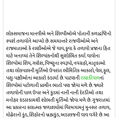
લોકસમાજના માનવીએ અને શિલ્પીઓએ પોતાની કળાદ્રષ્ટિનો
સ્પર્શ તળાવોને આપ્યો છે. સમયાન્તરે રાજવીઓએ અને
રાજમાતાઓ કે રાણીઓએ જે વાવ, કૂવા કે તળાવો પ્રજાના હિત
માટે બનાવ્યાં તેને શિલ્પાંકનોથી સુશોભિત કર્યાં. વાવોના
શિલ્પોમાં શિવ, ગણેશ, વિષ્ણુના સ્વરૂપો, નવગ્રહો, માતૃકાઓ
તથા લોકપાલની મૂર્તિઓ ઉપરાંત ભૌમિતિક આકારો, વેલ, ફૂલ,
પશુ-પક્ષીઓના આકારો કંડાર્યા છે. પાટણની
રાણકીવાવ
નાં
શિલ્પોમાં પટોળાની પ્રાચીન ભાતો પણ જોવા મળે છે. જ્યારે
તળાવોની પાળ ઉપર અને કુંડમાં નાની નાની દેરડીઓ તથા
મનોહર કંડારકામથી શોભતી મૂર્તિઓ જોવા મળે છે. ગુજરાતમાં
આ પ્રકારના કલાત્મક જળાશયોમાં વિરમગામનું મુનસર તળાવ,
મોઢેરાનો કુંડ, શિહોરનો બ્રહ્મકુંડ, અડાલજની વાવ વગેરે છે. આ