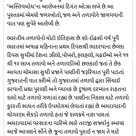
‘અસ્તિવબોધ’ના આલેખનમાં દિગંત ઓઝા લખે છે. આ
પુસ્તકમાં એમણે જળસ્ત્રોતો, જળ અને તળાવોને જાળવવાની
વાત પણ સુપેરે આલેખી છે.
ભારતીય તળાવોનો મોટો ઇતિહાસ છે. સો-દોઢસો વર્ષ પૂર્વે
ભારતમાં અષાઢ મહિનાના પ્રથમ દિવસથી ભાદરવાના છેલ્લા
દિવસ સુધીમાં દેશના ઝીલો, પોખરો, હલહલો, ગઢઈઓ અને ૧૧
થી ૧૨ લાખ તળાવો અને તળાવડીઓ છલકાઈ જતાં તે છેક
આવતા ચોમાસા સુધી પ્રજાને પાણીની જરૂરિયાત પૂરી પાડતાં.
ગુજરાતની વાત કરીએ તો ગુજરાતમાં તળાવો દ્વારા સિંચાઈ
કરવાની પ્રથા પુરાણી અને વ્યાપક છે. દુષ્કાળ દરમ્યાન રાહતના
કામો માટે તળાવો ગળાતાં રહ્યાં છે. પાણીના નિકાલ માટે તળાવો
કુદરતી સાધન તરીકે ઉપયોગમાં લેવાતાં રહ્યાં છે. અમદાવાદની
ચોગરદમ સેંકડો તળાવો હતાં જે કાળક્રમે નાશ પામતાં
અમદાવાદમાં વરસાદના વારિએ ભારે તરાજી સર્જ્યાનું સ્મરણ
આજે આપણને સૌને છે. જૂના તળાવો પુરાઈ ન જાય તે માટે