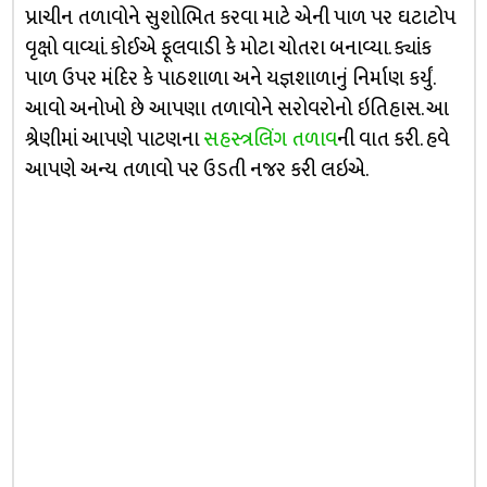
પ્રાચીન તળાવોને સુશોભિત કરવા માટે એની પાળ પર ઘટાટોપ
વૃક્ષો વાવ્યાં. કોઈએ ફૂલવાડી કે મોટા ચોતરા બનાવ્યા. ક્યાંક
પાળ ઉપર મંદિર કે પાઠશાળા અને યજ્ઞશાળાનું નિર્માણ કર્યું.
આવો અનોખો છે આપણા તળાવોને સરોવરોનો ઇતિહાસ. આ
શ્રેણીમાં આપણે પાટણના
સહસ્ત્રલિંગ તળાવ
ની વાત કરી. હવે
આપણે અન્ય તળાવો પર ઉડતી નજર કરી લઇએ.