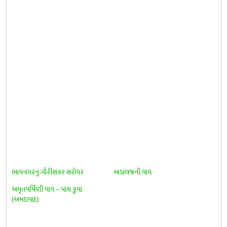
ભાવનગરનું ગૌરીશંકર સરોવર
અડાલજની વાવ
અમૃતવર્ષિણી વાવ – પાંચ કુવા
(અમદાવાદ)