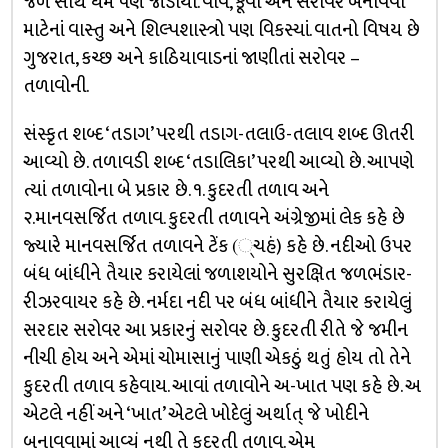
જળ સાથે ધર્મ પણ જોડાયો. વાવ, કૂવા અને સરોવર બનાવવા
માટેનાં વાસ્તુ અને શિલ્પશાસ્ત્રો પણ વિકસ્યાં. વાતનો વિષય છે
ગુજરાત, કચ્છ અને કાઠિયાવાડનાં જાણીતાં સરોવર –
તળાવોની.
સંસ્કૃત શબ્દ ‘તડાગ’ પરથી તડાગ-તલાઉ-તલાવ શબ્દ ઊતરી
આવ્યો છે. તળાવડી શબ્દ ‘તડાલિકા’ પરથી આવ્યો છે. આપણે
ત્યાં તળાવોના બે પ્રકાર છે. ૧. કુદરતી તળાવ અને
૨.માનવસર્જિત તળાવ. કુદરતી તળાવને અંગ્રેજીમાં લેક કહે છે
જ્યારે માનવસર્જિત તળાવને ટેંક (્ચહં) કહે છે. નદીઓ ઉપર
બંધ બાંધીને તૈયાર કરાયેલાં જળાશયોને સુરક્ષિત જળભંડાર-
રીઝરવાયર કહે છે. નર્મદા નદી પર બંધ બાંધીને તૈયાર કરાયેલું
સરદાર સરોવર આ પ્રકારનું સરોવર છે. કુદરતી રીતે જે જમીન
નીચી હોય અને એમાં ચોમાસાનું પાણી એકઠું થતું હોય તો તેને
કુદરતી તળાવ કહેવાય. આવાં તળાવોને અ-ખાત પણ કહે છે. અ
એટલે નહીં અને ‘ખાત’ એટલે ખોદેલું અર્થાત્ જે ખોદીને
બનાવવામાં આવ્યું નથી તે કુદરતી તળાવ. એમ