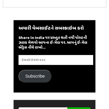
અમારી વેબસાઈટને સબસ્ક્રાઇબ કરો
Share in India પર પ્રસ્તુત થતી નવી પોસ્ટની
ઝલક મેળવો આપના ઈ-મેલ પર. આપનું ઈ-મેલ
એડ્રેસ નીચે લખો...
Email
Address
Subscribe