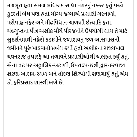
મજબૂત હતા. સમગ્ર બાંધકામ સાંધા વગરનું નક્કર હતું. વચ્ચે
કુદરતી બંધ પણ હતો. યોગ્ય જગ્યાએ પ્રણાલી ગરનાળાં,
પરીવાહ-નહેર અને મીઢવિધાન-ચાળણી ઇત્યાદિ હતા.
ચંદ્રગુપ્તના પૌત્ર અશોક મૌર્યે પૌરજનોને ઉપયોગી થાય તે માટે
સુદર્શનમાંથી નહેરો કઢાવીને જળાશયનું જળ આસપાસની
જમીનને પૂરું પાડવાનો પ્રબંધ કર્યો હતો. અશોકના રાજ્યપાલ
યવનરાજ તુષાસ્ફે આ તળાવને પ્રણાલીઓથી અલંકૃત કર્યું હતું.
એના તટ પર અટ્ટાલિક-અટાળી, ઉપતલ્પ-છત્રી, દ્વાર-દરવાજા
શરણ-આરામ-સ્થળ અને તોરણ શિલ્પોથી શણગાર્યું હતું, એમ
ડો. હરિપ્રસાદ શાસ્ત્રી લખે છે.