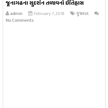
જૂનાગઢના સુદર્શન તળાવનો ઇતિહાસ
admin
February 7, 2018
ગુજરાત
No Comments