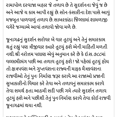
રામાપોળ દરવાજા બહાર જે તળાવ છે તે સુદર્શનના જેવું જ છે
અને આજે ય કામ આપી રહ્યું છે. સોન-કંસારીના દેશ પાસે આવું
મજબૂત પાળવાળું તળાવ છે. સાબરકાંઠા જિલ્લામાં શામળાજી
વગેરે જગ્યાએ આવાં તળાવો જોવા મળે છે.
જૂનાગઢનું સુદર્શન સરોવર બે વાર તૂટયું અને તેનું સમારકામ
થતું રહ્યું પણ ત્રીજીવાર ક્યારે તૂટયું હશે એની માહિતી મળતી
નથી. શ્રી નરોત્તમ પલાણ એવું અનુમાન કરે છે કે ઇ.સ. ૭૮૮માં
વલ્લભીભંગ પછી આ તળાવ તૂટયું હશે ! જો પહેલાં તૂટયું હોય
તો ક્ષત્રપવંશ અને ગુપ્તવંશના રાજ્યની માફક મૈત્રકવંશના
રાજવીઓ તેનું પુનઃ નિર્માણ જરૂર કરાવે. આ રાજાઓ પ્રજાની
સુખાકારીનો વિચાર કરે તેવા અને તળાવનું સમારકામ કરાવે
તેવા સમર્થ હતા. આઠમી સદી પછી ગમે ત્યારે સુદર્શન તળાવ
તૂટયું હશે અને પછીથી તેનું પુનઃનિર્માણ કરાવે તેવા કોઈ રાજવી
જૂનાગઢમાં થયા નથી.