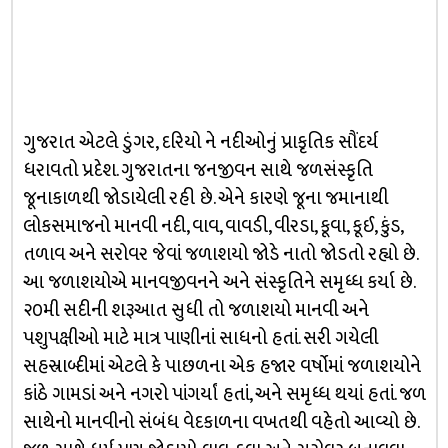
ગુજરાત એટલે ડુંગર, દરિયો ને નદીઓનું પ્રાકૃતિક સૌંદર્ય
ધરાવતો પ્રદેશ. ગુજરાતના જનજીવન સાથે જળસંસ્કૃતિ
જૂનાકાળથી જોડાયેલી રહી છે. એને કારણે જૂના જમાનાથી
લોકસમાજનો માનવી નદી, વાવ, વાવડી, વીરડા, કૂવા, કૂઈ, કુંડ,
તળાવ અને સરોવર જેવાં જળાશયો જોડે નાતો જોડતો રહ્યો છે.
આ જળાશયોએ માનવજીવનને અને સંસ્કૃતિને સમૃધ્ધ કર્યા છે.
૨૦મી સદીની શરૂઆત સુધી તો જળાશયો માનવી અને
પશુપક્ષીઓ માટે માત્ર પાણીનાં સાધનો હતાં. સરી ગયેલી
સહસ્રાબ્દીમાં એટલે કે પાછળના એક હજાર વર્ષોમાં જળાશયોને
કાંઠે ગામડાં અને નગરો પાંગર્યાં હતાં, અને સમૃધ્ધ થયાં હતાં. જળ
સાથેનો માનવીનો સંબંધ વેદકાળના વખતથી વહેતો આવ્યો છે.