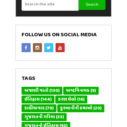
Search
FOLLOW US ON SOCIAL MEDIA
TAGS
અજાણી વાતો
(130)
અષ્ટવિનાયક
(9)
ઈતિહાસ
(144)
કરણ ઘેલો
(16)
કાઠીયાવાડ
(70)
કુરબાનીની કથાઓ
(20)
ગુજરાતની ગરિમા
(33)
ગુજરાતનો ઇતિહાસ
(93)