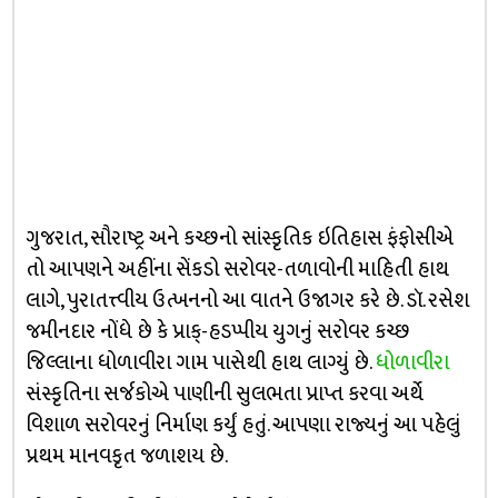
ગુજરાત, સૌરાષ્ટ્ર અને કચ્છનો સાંસ્કૃતિક ઇતિહાસ ફંફોસીએ
તો આપણને અહીંના સેંકડો સરોવર-તળાવોની માહિતી હાથ
લાગે, પુરાતત્ત્વીય ઉત્ખનનો આ વાતને ઉજાગર કરે છે. ડૉ. રસેશ
જમીનદાર નોંધે છે કે પ્રાક્-હડપ્પીય યુગનું સરોવર કચ્છ
જિલ્લાના ધોળાવીરા ગામ પાસેથી હાથ લાગ્યું છે.
ધોળાવીરા
સંસ્કૃતિના સર્જકોએ પાણીની સુલભતા પ્રાપ્ત કરવા અર્થે
વિશાળ સરોવરનું નિર્માણ કર્યું હતું. આપણા રાજ્યનું આ પહેલું
પ્રથમ માનવકૃત જળાશય છે.