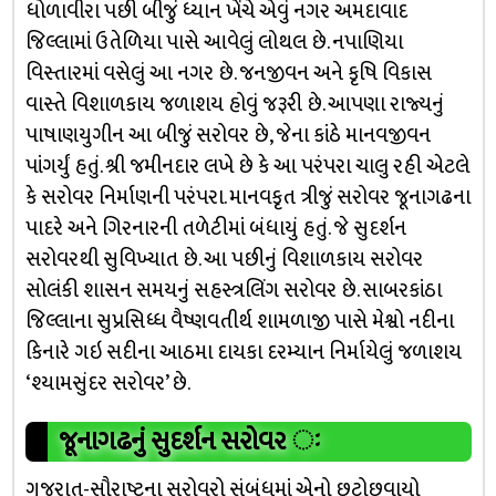
ધોળાવીરા પછી બીજું ધ્યાન ખેંચે એવું નગર અમદાવાદ
જિલ્લામાં ઉતેળિયા પાસે આવેલું લોથલ છે. નપાણિયા
વિસ્તારમાં વસેલું આ નગર છે. જનજીવન અને કૃષિ વિકાસ
વાસ્તે વિશાળકાય જળાશય હોવું જરૂરી છે. આપણા રાજ્યનું
પાષાણયુગીન આ બીજું સરોવર છે, જેના કાંઠે માનવજીવન
પાંગર્યું હતું. શ્રી જમીનદાર લખે છે કે આ પરંપરા ચાલુ રહી એટલે
કે સરોવર નિર્માણની પરંપરા. માનવકૃત ત્રીજું સરોવર જૂનાગઢના
પાદરે અને ગિરનારની તળેટીમાં બંધાયું હતું. જે સુદર્શન
સરોવરથી સુવિખ્યાત છે. આ પછીનું વિશાળકાય સરોવર
સોલંકી શાસન સમયનું સહસ્ત્રલિંગ સરોવર છે. સાબરકાંઠા
જિલ્લાના સુપ્રસિધ્ધ વૈષ્ણવતીર્થ શામળાજી પાસે મેશ્વો નદીના
કિનારે ગઇ સદીના આઠમા દાયકા દરમ્યાન નિર્માયેલું જળાશય
‘શ્યામસુંદર સરોવર’ છે.
જૂનાગઢનું સુદર્શન સરોવર ઃ
ગુજરાત-સૌરાષ્ટ્રના સરોવરો સંબંધમાં એનો છૂટોછવાયો