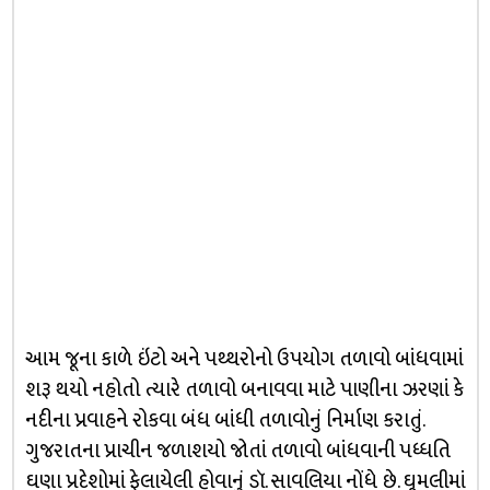
આમ જૂના કાળે ઇંટો અને પથ્થરોનો ઉપયોગ તળાવો બાંધવામાં
શરૂ થયો નહોતો ત્યારે તળાવો બનાવવા માટે પાણીના ઝરણાં કે
નદીના પ્રવાહને રોકવા બંધ બાંધી તળાવોનું નિર્માણ કરાતું.
ગુજરાતના પ્રાચીન જળાશયો જોતાં તળાવો બાંધવાની પધ્ધતિ
ઘણા પ્રદેશોમાં ફેલાયેલી હોવાનું ડૉ. સાવલિયા નોંધે છે. ઘૂમલીમાં