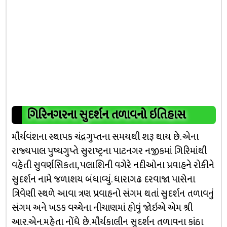
ગિરિનગરના સુદર્શન તળાવનો ઇતિહાસ
મૌર્યવંશના સ્થાપક ચંદ્રગુપ્તના સમયથી શરૂ થાય છે. એના
રાજ્યપાલ પુષ્યગુપ્તે સુરાષ્ટ્રના પાટનગર નજીકમાં ગિરિમાંથી
વહેતી સુવર્ણસિકતા, પલાશિની વગેરે નદીઓના પ્રવાહને રોકીને
સુદર્શન નામે જળાશય બંધાવ્યું. ધારાગઢ દરવાજા પાસેના
ત્રિવેણી સ્થળે આવા ત્રણ પ્રવાહનો સંગમ થતાં સુદર્શન તળાવનું
સંગમ અને ખડક વચ્ચેના નીચાણમાં હોવું જોઇએ એમ શ્રી
આર.એન.મહેતા નોંધે છે. મૌર્યકાલીન સુદર્શન તળાવના કાંઠા