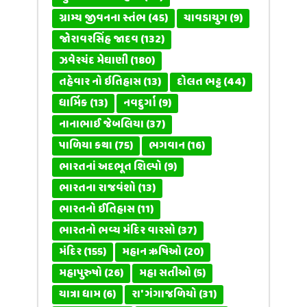
ગ્રામ્ય જીવનના સ્તંભ
(45)
ચાવડાયુગ
(9)
જોરાવરસિંહ જાદવ
(132)
ઝવેરચંદ મેઘાણી
(180)
તહેવાર નો ઇતિહાસ
(13)
દોલત ભટ્ટ
(44)
ધાર્મિક
(13)
નવદુર્ગા
(9)
નાનાભાઈ જેબલિયા
(37)
પાળિયા કથા
(75)
ભગવાન
(16)
ભારતનાં અદભૂત શિલ્પો
(9)
ભારતના રાજવંશો
(13)
ભારતનો ઈતિહાસ
(11)
ભારતનો ભવ્ય મંદિર વારસો
(37)
મંદિર
(155)
મહાન ઋષિઓ
(20)
મહાપુરુષો
(26)
મહા સતીઓ
(5)
યાત્રા ધામ
(6)
રા' ગંગાજળિયો
(31)