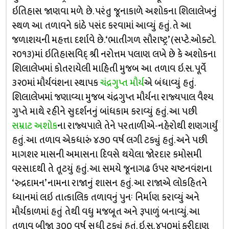
ઇતિહાસ જાણવા મળે છે. પરંતુ જૂનાકાળે અશોકના શિલાલેખનું
સ્થળ આ તળાવને કાંઠે પસંદ કરવામાં આવ્યું હતું. તે આ
જળાશયની મહત્તા દર્શાવે છે. ‘ભાતીગળ સૌરાષ્ટ્ર’ (સપ્ટે.ઓક્ટો.
૨૦૧૩)માં ઇતિહાસવિદ્ શ્રી નરોત્તમ પલાણ લખે છે કે અશોકના
શિલાલેખમાં કોતરાયેલી માહિતી મુજબ આ તળાવ ઇ.સ. પૂર્વે
૩૨૦માં મૌર્યવંશના સ્થાપક
ચંદ્રગુપ્ત મૌર્ય
એ બંધાવ્યું હતું.
શિલાલેખમાં જણાવ્યા મુજબ ચંદ્રગુપ્ત મૌર્યના રાજ્યપાલ વૈશ્ય
ગુપ્તે માથે રહીને સુદર્શનનું બાંધકામ કરાવ્યું હતું. આ પછી
સમ્રાટ અશોક
ના રાજ્યપાલે તેને પરતાળીએ-નહેરોથી શણગાર્યું
હતું. આ તળાવ એકધારું ૪૭૦ વર્ષ લગી ટક્યું હતું. અને પછી
માગશર માસની અમાસના દિવસે થયેલા જોરદાર કમોસમી
વરસાદથી તે તૂટયું હતું. આ સમયે જૂનાગઢ ઉપર ચષ્ટનવંશના
‘રુદ્રદામન’ નામના રાજાનું શાસન હતું. આ રાજાએ લોકહિતને
ધ્યાનમાં લઇ તાત્કાલિક તળાવનું પુનઃ નિર્માણ કરાવ્યું અને
મૌર્યકાળમાં હતું તેથી વધુ મજબૂત અને રૂપાળું બનાવ્યું. આ
તળાવ બીજા ૩૦૦ વર્ષ સુધી ટક્યું હતું. ઇ.સ. ૪૫૦માં ફરીદાણ