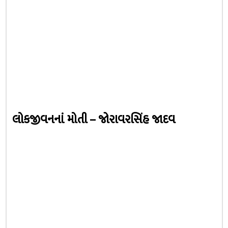
લોકજીવનનાં મોતી – જોરાવરસિંહ જાદવ