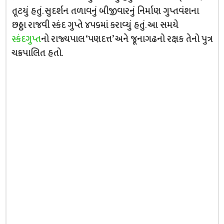
તૂટયું હતું. સુદર્શન તળાવનું બીજીવારનું નિર્માણ ગુપ્તવંશના
છઠ્ઠા રાજવી સ્કંદ ગુપ્તે ૪૫૬માં કરાવ્યું હતું. આ સમયે
સ્કંદગુપ્ત
નો રાજ્યપાલ ‘પણદત્ત’ અને જૂનાગઢનો રક્ષક તેનો પુત્ર
ચક્રપાલિત હતો.