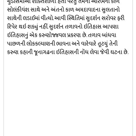
ચુડાસમાઓ શક્તિશાળી હતા પરંતુ તેમનો આરંભનો કાળ
સોલંકીવંશ સાથે અને અંતનો કાળ અમદાવાદના સુલતાનો
સાથેની લડાઈમાં વીત્યો. આવી સ્થિતિમાં સુદર્શન સરોવર ફરી
રિપેર થઇ શક્યું નહીં. સુદર્શન તળાવનો ઇતિહાસ આપણા
ઇતિહાસનું એક કરુણોજ્જવલ પ્રકરણ છે. તળાવ બાંધવા
પાછળની લોકકલ્યાણની ભાવના અને વારેવારે તૂટયું તેની
કરુણ કહાની જૂનાગઢના ઇતિહાસની નોંધ લેવા જેવી ઘટના છે.