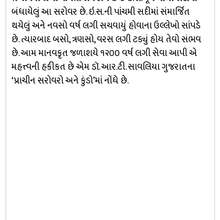
બંધાયેલું આ સરોવર છે. ઇ.સ.ની પાંચમી સદીમાં સંમાર્જિત
થયેલું અને નવસો વર્ષ લગી સચવાયું હોવાના ઉલ્લેખો સાંપડે
છે. ત્યારબાદ બસો, ત્રણસો, વરસ લગી ટક્યું હોય તેવો સંભવ
છે. આમ માનવકૃત જળાશયે ૧૨૦૦ વર્ષ લગી સેવા આપી એ
મહત્ત્વની હકીકત છે એમ ડૉ. આર.ટી. સાવલિયા ગુજરાતના
‘પ્રાચીન સરોવરો અને કુંડો’માં નોંધે છે.