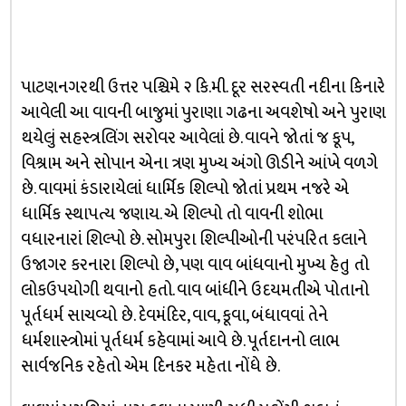
પાટણનગરથી ઉત્તર પશ્ચિમે ૨ કિ.મી. દૂર સરસ્વતી નદીના કિનારે
આવેલી આ વાવની બાજુમાં પુરાણા ગઢના અવશેષો અને પુરાણ
થયેલું સહસ્ત્રલિંગ સરોવર આવેલાં છે. વાવને જોતાં જ કૂપ,
વિશ્રામ અને સોપાન એના ત્રણ મુખ્ય અંગો ઊડીને આંખે વળગે
છે. વાવમાં કંડારાયેલાં ધાર્મિક શિલ્પો જોતાં પ્રથમ નજરે એ
ધાર્મિક સ્થાપત્ય જણાય. એ શિલ્પો તો વાવની શોભા
વધારનારાં શિલ્પો છે. સોમપુરા શિલ્પીઓની પરંપરિત કલાને
ઉજાગર કરનારા શિલ્પો છે, પણ વાવ બાંધવાનો મુખ્ય હેતુ તો
લોકઉપયોગી થવાનો હતો. વાવ બાંધીને ઉદયમતીએ પોતાનો
પૂર્તધર્મ સાચવ્યો છે. દેવમંદિર, વાવ, કૂવા, બંધાવવાં તેને
ધર્મશાસ્ત્રોમાં પૂર્તધર્મ કહેવામાં આવે છે. પૂર્તદાનનો લાભ
સાર્વજનિક રહેતો એમ દિનકર મહેતા નોંધે છે.