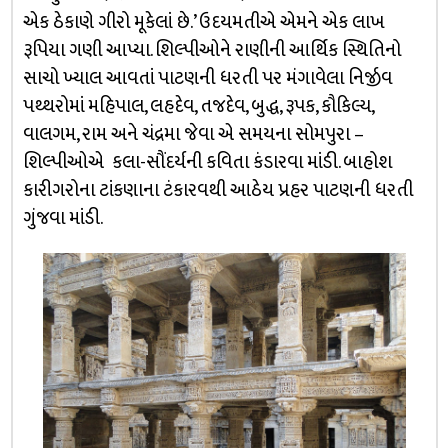
એક ઠેકાણે ગીરો મૂકેલાં છે.’ ઉદયમતીએ એમને એક લાખ
રૂપિયા ગણી આપ્યા. શિલ્પીઓને રાણીની આર્થિક સ્થિતિનો
સાચો ખ્યાલ આવતાં પાટણની ધરતી પર મંગાવેલા નિર્જીવ
પથ્થરોમાં મહિપાલ, લહદેવ, તજદેવ, બુદ્ધ, રૂપક, કૌકિલ્ય,
વાલગમ, રામ અને ચંદ્રમા જેવા એ સમયના સોમપુરા –
શિલ્પીઓએ કલા-સૌંદર્યની કવિતા કંડારવા માંડી. બાહોશ
કારીગરોના ટાંકણાના ટંકારવથી આઠેય પ્રહર પાટણની ધરતી
ગુંજવા માંડી.