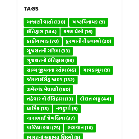
TAGS
અજાણી વાતો
(130)
અષ્ટવિનાયક
(9)
ઈતિહાસ
(144)
કરણ ઘેલો
(16)
કાઠીયાવાડ
(70)
કુરબાનીની કથાઓ
(20)
ગુજરાતની ગરિમા
(33)
ગુજરાતનો ઇતિહાસ
(93)
ગ્રામ્ય જીવનના સ્તંભ
(45)
ચાવડાયુગ
(9)
જોરાવરસિંહ જાદવ
(132)
ઝવેરચંદ મેઘાણી
(180)
તહેવાર નો ઇતિહાસ
(13)
દોલત ભટ્ટ
(44)
ધાર્મિક
(13)
નવદુર્ગા
(9)
નાનાભાઈ જેબલિયા
(37)
પાળિયા કથા
(75)
ભગવાન
(16)
ભારતનાં અદભૂત શિલ્પો
(9)