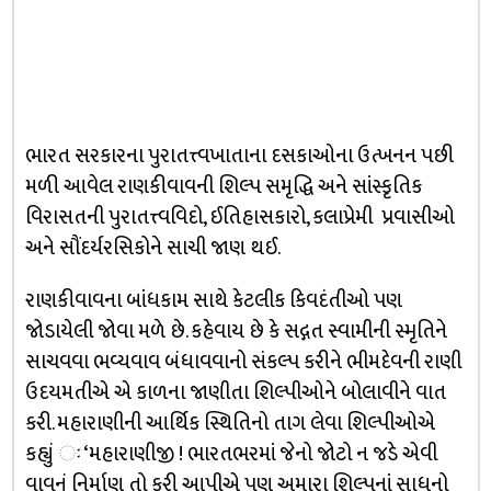
ભારત સરકારના પુરાતત્ત્વખાતાના દસકાઓના ઉત્ખનન પછી
મળી આવેલ રાણકીવાવની શિલ્પ સમૃદ્ધિ અને સાંસ્કૃતિક
વિરાસતની પુરાતત્ત્વવિદો, ઈતિહાસકારો, કલાપ્રેમી પ્રવાસીઓ
અને સૌંદર્યરસિકોને સાચી જાણ થઈ.
રાણકીવાવના બાંધકામ સાથે કેટલીક કિવદંતીઓ પણ
જોડાયેલી જોવા મળે છે. કહેવાય છે કે સદ્ગત સ્વામીની સ્મૃતિને
સાચવવા ભવ્યવાવ બંધાવવાનો સંકલ્પ કરીને ભીમદેવની રાણી
ઉદયમતીએ એ કાળના જાણીતા શિલ્પીઓને બોલાવીને વાત
કરી. મહારાણીની આર્થિક સ્થિતિનો તાગ લેવા શિલ્પીઓએ
કહ્યું ઃ ‘મહારાણીજી ! ભારતભરમાં જેનો જોટો ન જડે એવી
વાવનું નિર્માણ તો કરી આપીએ પણ અમારા શિલ્પનાં સાધનો