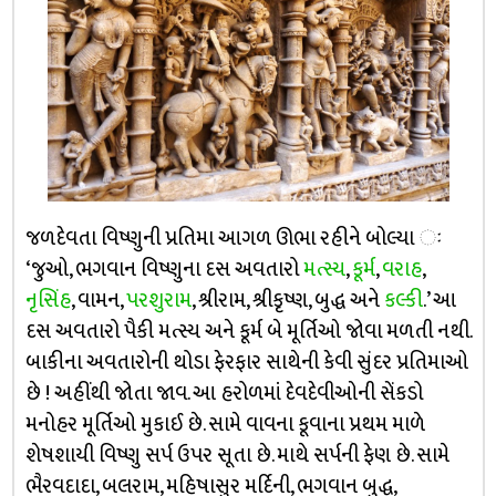
જળદેવતા વિષ્ણુની પ્રતિમા આગળ ઊભા રહીને બોલ્યા ઃ
‘જુઓ, ભગવાન વિષ્ણુના દસ અવતારો
મત્સ્ય
,
કૂર્મ
,
વરાહ
,
નૃસિંહ
, વામન,
પરશુરામ
, શ્રીરામ, શ્રીકૃષ્ણ, બુદ્ધ અને
કલ્કી
.’ આ
દસ અવતારો પૈકી મત્સ્ય અને કૂર્મ બે મૂર્તિઓ જોવા મળતી નથી.
બાકીના અવતારોની થોડા ફેરફાર સાથેની કેવી સુંદર પ્રતિમાઓ
છે ! અહીંથી જોતા જાવ. આ હરોળમાં દેવદેવીઓની સેંકડો
મનોહર મૂર્તિઓ મુકાઈ છે. સામે વાવના કૂવાના પ્રથમ માળે
શેષશાયી વિષ્ણુ સર્પ ઉપર સૂતા છે. માથે સર્પની ફેણ છે. સામે
ભૈરવદાદા, બલરામ, મહિષાસુર મર્દિની, ભગવાન બુદ્ધ,