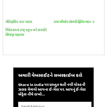
ઐતિહાસિક નગર પાટણ
રાજા ભીમદેવ સોલંકી દ્વિતિય ભાગ -2
વિયેતનામનાં રાષ્ટ્ર પ્રમુખ અને છત્રપતિ
શિવાજી મહારાજ
અમારી વેબસાઈટને સબસ્ક્રાઇબ કરો
Share in India પર પ્રસ્તુત થતી નવી પોસ્ટની
ઝલક મેળવો આપના ઈ-મેલ પર. આપનું ઈ-મેલ
એડ્રેસ નીચે લખો...
Email