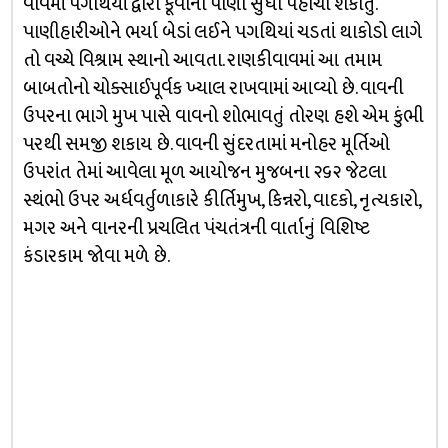
વાવમાં પગથિયાં દ્વારા કૂવાના પાણી સુધી પહોંચી શકાતું.
પાણીહારીઓને ભર્યા બેડાં લઈને પગથિયાં ચડતાં થાકોડો લાગે
તો વચ્ચે વિશ્રામ સ્થાનો આવતા. રાણકીવાવમાં આ તમામ
બાબતોનો ચોક્સાઈપૂર્વક ખ્યાલ રાખવામાં આવ્યો છે. વાવની
ઉપરના ભાગે મુખ પાસે વાવનો શોભાવતું તોરણ હશે એમ કુંભી
પરથી સમજી શકાય છે. વાવની સુંદરતામાં મનોહર મૂર્તિઓ
ઉપરાંત તેમાં આવેલા મૂળ આયોજન મુજબના ૨૬૨ જેટલા
સ્થંભો ઉપર અર્ધવર્તુળાકારે કીર્તિમુખ, કિન્નરો, વાદકો, નૃત્યકારો,
મગર અને વાનરની પ્રચલિત પંચતંત્રની વાર્તાનું વિશિષ્ટ
કંડારકામ જોવા મળે છે.