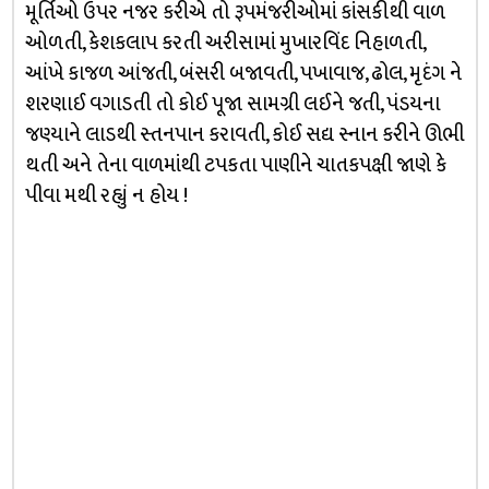
મૂર્તિઓ ઉપર નજર કરીએ તો રૂપમંજરીઓમાં કાંસકીથી વાળ
ઓળતી, કેશકલાપ કરતી અરીસામાં મુખારવિંદ નિહાળતી,
આંખે કાજળ આંજતી, બંસરી બજાવતી, પખાવાજ, ઢોલ, મૃદંગ ને
શરણાઈ વગાડતી તો કોઈ પૂજા સામગ્રી લઈને જતી, પંડયના
જણ્યાને લાડથી સ્તનપાન કરાવતી, કોઈ સદ્ય સ્નાન કરીને ઊભી
થતી અને તેના વાળમાંથી ટપકતા પાણીને ચાતકપક્ષી જાણે કે
પીવા મથી રહ્યું ન હોય !