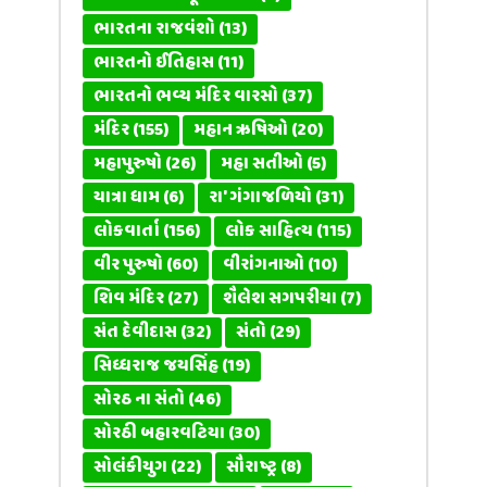
ભારતના રાજવંશો
(13)
ભારતનો ઈતિહાસ
(11)
ભારતનો ભવ્ય મંદિર વારસો
(37)
મંદિર
(155)
મહાન ઋષિઓ
(20)
મહાપુરુષો
(26)
મહા સતીઓ
(5)
યાત્રા ધામ
(6)
રા' ગંગાજળિયો
(31)
લોકવાર્તા
(156)
લોક સાહિત્ય
(115)
વીર પુરુષો
(60)
વીરાંગનાઓ
(10)
શિવ મંદિર
(27)
શૈલેશ સગપરીયા
(7)
સંત દેવીદાસ
(32)
સંતો
(29)
સિધ્ધરાજ જયસિંહ
(19)
સોરઠ ના સંતો
(46)
સોરઠી બહારવટિયા
(30)
સોલંકીયુગ
(22)
સૌરાષ્ટ્ર
(8)