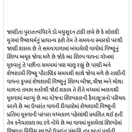
જાણીતા પુરાતત્ત્વવિદને ડો. મધુસૂદન ટાંકી લખે છે કે સોલંકી
યુગમાં વૈષ્ણધર્મનું પ્રાધાન્ય હશે તેમ તે સમયના સ્મારકો પરથી
જાણી શકાય છે. તે સમયગાળામાં બંધાયેલી વાવોમાં વિષ્ણુનું
શિલ્પ અચૂક જોવા મળે છે. જોકે આ શિલ્પ વાવના ગોખમાં
મૂકવાનું તે પછીના સમયમાં પણ ચાલુ રહ્યું છે. પાણી અને
શેષશાયી વિષ્ણુ પૌરાણિક સમયથી સાથે જોવા મળે છે. રાણીની
વાવના કૂપમાં શેષશાયી વિષ્ણુનું શિલ્પ બીજા, ત્રીજા અને ચોથા
માળના તમામ સ્તરેથી જોઈ શકાય તે રીતે મધ્યમાં અલગથી
મૂકવામાં આવ્યું છે. આ યોજના શિલ્પકારની હૈયાસૂઝનો પરિચય
કરાવે છે. આ ઉપરાંત વાવની દીવાલોમાં શેષશાયી વિષ્ણુની
પ્રતિમા મૂકવાની પરંપરા મધ્યકાળ પહેલાંથી પ્રચલિત થઈ હતી
તેમ કનૈયાલાલ ભા. દવે નોંધે છે. આ વાવમાં મુકાયેલાં શિલ્પોમાં
વિષ્ણુના વિવિધ સ્વરૂપો ઉપરાંત પંચાગ્નિ તપ કરતાં પાર્વતી