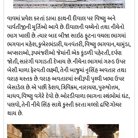
વાવમાં પ્રવેશ કરતાં ડાબા હાથની દીવાલ પર વિષ્ણુ અને
પાર્વતીજીની મૂર્તિઓ આવે છે. દીવાલની વચ્ચેનો તથા નીચેનો
ભાગ ખાલી છે. ત્યાર બાદ બીજા સાઈઠ ફૂટના વચલા ભાગમાં
ભગવાન મહેશ, કુબેરભંડારી, ધનવંતરી, વિષ્ણુ ભગવાન, ચામુંડા,
અપ્સરાઓ, રૂપમંજરીઓ જેમાંની એક કુંડળી પહેરતી, દર્પણ
જોતી, સારંગી વગાડતી દેખાય છે. નીચેના ભાગમાં ગરુડ ઉપર
બેસી માળા ફેરવતી લક્ષ્મી, તેની બાજુમાં નૃસિંહ અવતાર તથા
વરાહ મસ્તક છે. વરાહ અવતારમાં સ્ત્રીરૂપી પૃથ્વી ખભા ઉપર
બેસાડેલ છે. એ પછી કેશવ, ત્રિવિક્રમ, નારાયણ, પુરુષોત્તમ,
માધવ, વિષ્ણુ વગેરે દેવો છે. ઓરડીવાળા ભાગના સ્થંભોમાં ઘંટ,
પલવો, તેની નીચે સિંહ સાથે કુસ્તી કરતા મલ્લો દ્રષ્ટિગોચર
થાય છે.