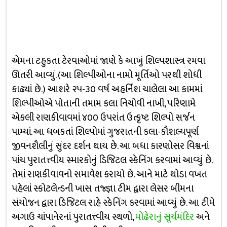
એમના ટહુકતા ટેરવાઓમાં જાણે કે આખું શિલ્પશાસ્ત્ર રમવા
ઊતરી આવ્યું. (આ શિલ્પીઓના નામો મૂર્તિઓ પરથી શોધી
કાઢ્યાં છે.) આશરે ૨૫-૩૦ વર્ષ અહર્નિશ ચાલેલા આ કામમાં
શિલ્પીઓએ પોતાની તમામ કલા નિચોવી નાખી, પરિણામે
એકલી રાણકીવાવમાં ૪૦૦ ઉપરાંત ઉત્કૃષ્ટ શિલ્પો સર્જન
પામ્યાં. આ ધબકતાં શિલ્પોમાં ગુજરાતની કલા-કૌશલ્યપૂર્ણ
જીવનશૈલીનું સુંદર દર્શન થાય છે. આ બધા કારણોસર વિશ્વનાં
પાંચ પુરાતત્ત્વીય સ્મારકોનું ડિજિટલ સ્કેનિંગ કરવામાં આવ્યું છે.
તેમાં રાણકીવાવનો સમાવેશ કરાયો છે. આને માટે થોડા વખત
પહેલાં સ્કોટલેન્ડની ખાસ તજ્જ્ઞા ટીમ દ્વારા લેસર બીમના
સંયોજન દ્વારા ડિજિટલ રાહે સ્કેનિંગ કરવામાં આવ્યું છે. આ ટીમે
અગાઉ ચાંપાનેરનાં પુરાતત્ત્વીય સ્થળો,
મોઢેરાનું સૂર્યમંદિર
અને