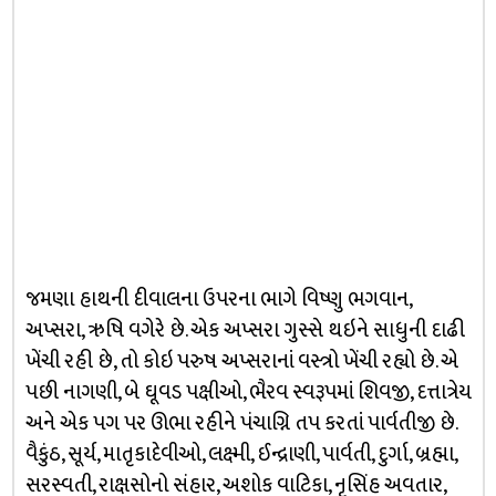
જમણા હાથની દીવાલના ઉપરના ભાગે વિષ્ણુ ભગવાન,
અપ્સરા, ઋષિ વગેરે છે. એક અપ્સરા ગુસ્સે થઇને સાધુની દાઢી
ખેંચી રહી છે, તો કોઇ પરુષ અપ્સરાનાં વસ્ત્રો ખેંચી રહ્યો છે. એ
પછી નાગણી, બે ઘૂવડ પક્ષીઓ, ભૈરવ સ્વરૂપમાં શિવજી, દત્તાત્રેય
અને એક પગ પર ઊભા રહીને પંચાગ્નિ તપ કરતાં પાર્વતીજી છે.
વૈકુંઠ, સૂર્ય, માતૃકાદેવીઓ, લક્ષ્મી, ઈન્દ્રાણી, પાર્વતી, દુર્ગા, બ્રહ્મા,
સરસ્વતી, રાક્ષસોનો સંહાર, અશોક વાટિકા, નૃસિંહ અવતાર,