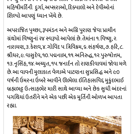
મહિષીમર્દિની દુર્ગા, અપ્સરાઓ, દિક્પાલો અને દેવીઓનાં
શિલ્પો આપણું ધ્યાન ખેંચે છે.
અપરાજિત પૃચ્છા, રૂપમંડન અને અગ્નિ પુરાણ જેવા પ્રાચીન
ગ્રંથોમાં વિષ્ણુનાં ૨૪ સ્વરૂપો આપેલાં છે. તેમાંના ૧. વિષ્ણુ, ૨.
નારાયણ, ૩. કેશવ, ૪. ગોવિંદ ૫. ત્રિવિક્રમ, ૬. સંહર્ષણ, ૭. હરિ, ૮.
શ્રીધર, ૯. વાસુદેવ, ૧૦. પદ્મનાભ, ૧૧. અનિરુદ્ધ, ૧૨. પુરુષોત્તમ,
૧૩. નૃસિંહ, ૧૪. અચ્યુત, ૧૫. જનાર્દન તો રાણકીવાવમાં જોવા મળે
છે. આ વાવની મુલાકાત વેળાએ પાટણના સુપ્રસિદ્ધ અને ૯૦
વર્ષની ઉંમરના ઉંબરે આવીને ઊભેલા ઈતિહાસવિદ્દ મુકુંદભાઈ
બ્રહ્મભટ્ટ ઉત્સાહભેર મારી સાથે આવ્યા અને છેક સુધી અંદરનાં
પગથિયાં ઉતરીને મને એક પછી એક મૂર્તિની ઓળખ આપતા
રહ્યા.