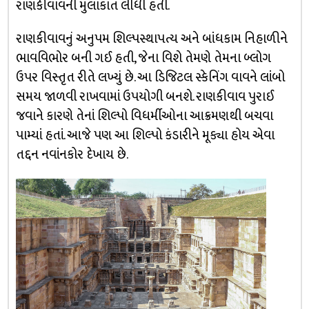
રાણકીવાવની મુલાકાત લીધી હતી.
રાણકીવાવનું અનુપમ શિલ્પસ્થાપત્ય અને બાંધકામ નિહાળીને
ભાવવિભોર બની ગઈ હતી, જેના વિશે તેમણે તેમના બ્લોગ
ઉપર વિસ્તૃત રીતે લખ્યું છે. આ ડિજિટલ સ્કેનિંગ વાવને લાંબો
સમય જાળવી રાખવામાં ઉપયોગી બનશે. રાણકીવાવ પુરાઈ
જવાને કારણે તેનાં શિલ્પો વિધર્મીઓના આક્રમણથી બચવા
પામ્યાં હતાં. આજે પણ આ શિલ્પો કંડારીને મૂક્યા હોય એવા
તદ્દન નવાંનકોર દેખાય છે.