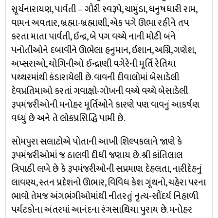
સૂર્યનારાયણ, પાર્વતી – ગૌરી સ્વરૂપે, ચામુંડા, ધનુષધારી રામ,
વામન અવતાર, બ્રહ્મા-બ્રહ્માણી, એક પગે ઊભા રહીને તપ
કરતા માતા પાર્વતી, ઈન્દ્ર, બે પગ વચ્ચે નાની મોટી બંને
પનોતીઓને દબાવીને ઊભેલા હનુમાન, ઈશાન, અગ્નિ, ગણેશ,
અપ્સરાઓ, યોગિનીઓ ઈન્દ્રાણી વગેરેની મૂર્તિ રેતિયા
પથ્થરમાંથી કંડારાયેલી છે. વાવની દીવાલોમાં બેસાડેલી
દેવપ્રતિમાઓ કરતાં ગવાક્ષો-ગોખની વચ્ચે વચ્ચે બેસાડેલી
રૂપમંજરીઓની મનોહર મૂર્તિઓને કારણે પણ વાવનું આકર્ષણ
વધ્યું છે અને તે લોકપ્રસિદ્ધિ પામી છે.
સોમપુરા સલાટોએ પોતાની આખી શિલ્પકલાને જાણે કે
રૂપમંજરીઓમાં જ ઠાલવી દીધી જણાય છે. શ્રી કાંતિલાલ
ત્રિપાઠી લખે છે કે રૂપમંજરીઓની સપ્રમાણ દેહલતા, નારીદેહનું
લાવણ્ય, સ્તન પ્રદેશનો ઊભાર, વિવિધ કેશ ગૂંથનો, ચહેરા પરના
ભાવો તેમજ અંગભંગીઓમાંથી નીતરતું નૃત્ય-સૌંદર્ય નિહાળી
પર્યટકોના અંતરમાં આનંદના રંગસાથિયા પુરાય છે. મનોહર