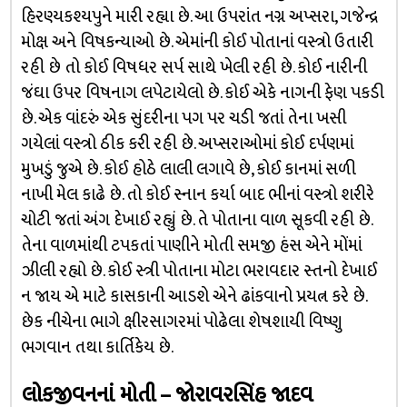
હિરણ્યકશ્યપુને મારી રહ્યા છે. આ ઉપરાંત નગ્ન અપ્સરા, ગજેન્દ્ર
મોક્ષ અને વિષકન્યાઓ છે. એમાંની કોઈ પોતાનાં વસ્ત્રો ઉતારી
રહી છે તો કોઈ વિષધર સર્પ સાથે ખેલી રહી છે. કોઈ નારીની
જંઘા ઉપર વિષનાગ લપેટાયેલો છે. કોઈ એકે નાગની ફેણ પકડી
છે. એક વાંદરું એક સુંદરીના પગ પર ચડી જતાં તેના ખસી
ગયેલાં વસ્ત્રો ઠીક કરી રહી છે. અપ્સરાઓમાં કોઈ દર્પણમાં
મુખડું જુએ છે. કોઈ હોઠે લાલી લગાવે છે, કોઈ કાનમાં સળી
નાખી મેલ કાઢે છે. તો કોઈ સ્નાન કર્યા બાદ ભીનાં વસ્ત્રો શરીરે
ચોટી જતાં અંગ દેખાઈ રહ્યું છે. તે પોતાના વાળ સૂકવી રહી છે.
તેના વાળમાંથી ટપકતાં પાણીને મોતી સમજી હંસ એને મોંમાં
ઝીલી રહ્યો છે. કોઈ સ્ત્રી પોતાના મોટા ભરાવદાર સ્તનો દેખાઈ
ન જાય એ માટે કાસકાની આડશે એને ઢાંકવાનો પ્રયત્ન કરે છે.
છેક નીચેના ભાગે ક્ષીરસાગરમાં પોઢેલા શેષશાયી વિષ્ણુ
ભગવાન તથા કાર્તિકેય છે.
લોકજીવનનાં મોતી – જોરાવરસિંહ જાદવ