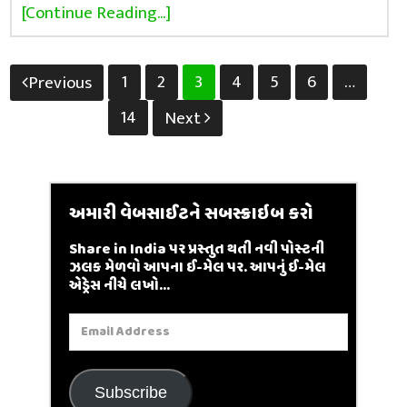
[Continue Reading...]
Posts
1
2
3
4
5
6
…
Previous
pagination
14
Next
અમારી વેબસાઈટને સબસ્ક્રાઇબ કરો
Share in India પર પ્રસ્તુત થતી નવી પોસ્ટની
ઝલક મેળવો આપના ઈ-મેલ પર. આપનું ઈ-મેલ
એડ્રેસ નીચે લખો...
Email
Address
Subscribe