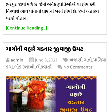
ભરપુર જોવાં મળે છે. જેમાં અનેક જ્ઞાતિઓએ યા હોમ કરી
નિસ્વાર્થ ભાવે પોતાનાં પ્રાણની બલી હોમી છે. જેમાં અઢારેય
વરણે પોતાનાં …
[Continue Reading...]
ગાયોની વહારે ચડનાર જીવાજી ઉમટ
admin
June 3, 2021
અજાણી વાતો
,
પાળિયા
કથા
,
લોક કથાઓ
,
લોકવાર્તા
No Comments