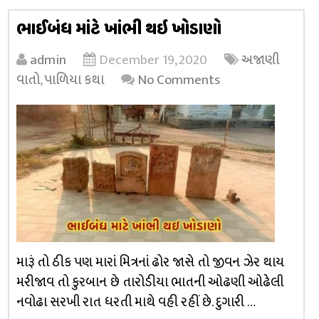
ભાઈબંધ માંટે ખાંભી થઇ ખોડાણો
admin
December 19, 2020
અજાણી
વાતો
,
પાળિયા કથા
No Comments
મારૂં તો ઠીક પણ મારાં મિત્રનાં ઢોર જાસે તો જીવન ઝેર થાય
મરીજાવ તો કુરબાન છે તારોડીયા ભાતની ઓઢણી ઓઢેલી
નવોઢા સરખી રાત ધરતી માથે વહી રહીં છે. દુગારી …