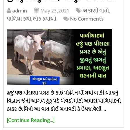
admin
May 23, 2021
અજાણી વાતો
,
પાળિયા કથા
,
લોક કથાઓ
No Comments
હજું પણ પીરાણા પ્રગટ છે કાંઇ પોઢી નથીં ગયાં બાકી આજનું
વિજ્ઞાન જેની આગળ ટુંકુ પડે એવડો મોટો અમારો પાળિયાદનો
ઠાકર છે. મિત્રો આ વાત કોઈ બનાવટી કે ઉપજાવેલી …
[Continue Reading...]