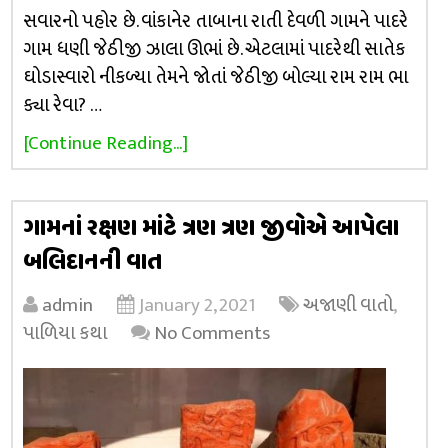
સવારનો પહોર છે. વાંકાનેર તાબાના રાતી દેવળી ગામને પાદરે
ગામ ધણી જેઠીજી ઝાલા ઊભાં છે. એટલામાં પાદરેથી સાતેક
ઘોડાસ્વારો નીકળ્યા તેમને જોતાં જેઠીજી બોલ્યા રામ રામ ભા
ક્યા રેવા? …
[Continue Reading...]
ગામનાં રક્ષણ માંટે ત્રણ ત્રણ જીવોએ આપેલા
બલિદાનની વાત
admin
January 2, 2021
અજાણી વાતો
,
પાળિયા કથા
No Comments