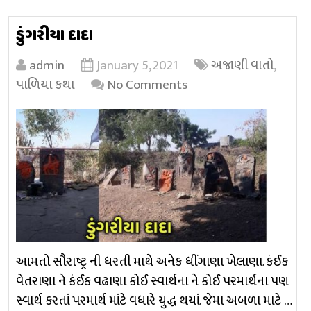
ડુંગરીયા દાદા
admin
January 5, 2021
અજાણી વાતો
,
પાળિયા કથા
No Comments
આમતો સૌરાષ્ટ્ર ની ધરતી માથે અનેક ધીંગાણા ખેલાણા. કંઈક
વેતરાણા ને કંઈક વઢાણા કોઈ સ્વાર્થના ને કોઈ પરમાર્થના પણ
સ્વાર્થ કરતાં પરમાર્થ માંટે વધારે યુદ્ધ થયાં. જેમા અબળા માટે …