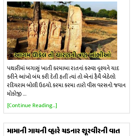
પથારીમાં બગાસું ખાતી કરમાબા રાતનાં કરુણ દૃશ્યને યાદ
કરીને આંખો બંધ કરી દેતી હતીં ત્યાં તો એનાં હૈયૈ બેઠેલો
રદિયરામ બોલી ઉઠયો. કરમા કરમા તારો વીસ વરસનો જવાન
મોકોજી …
[Continue Reading...]
મામાની ગાયની વ્હારે ચડનાર શૂરવીરની વાત