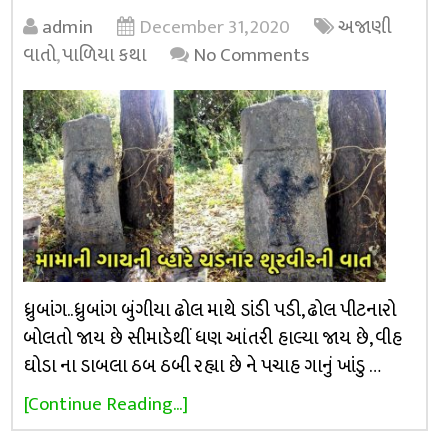
admin
December 31, 2020
અજાણી
વાતો
,
પાળિયા કથા
No Comments
ધ્રુબાંગ..ધ્રુબાંગ બુંગીયા ઢોલ માથે ડાંડી પડી, ઢોલ પીટનારો
બોલતો જાય છે સીમાડેથીં ધણ આંતરી હાલ્યા જાય છે, વીહ
ઘોડા ના ડાબલા ઠબ ઠબી રહ્યા છે ને પચાહ ગાનું ખાંડુ …
[Continue Reading...]