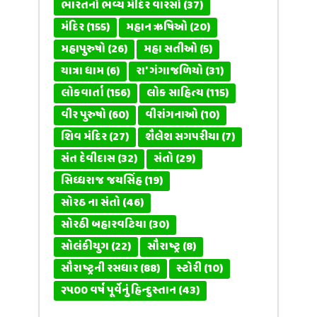
ભારતનો ભવ્ય મંદિર વારસો
(37)
મંદિર
(155)
મહાન ઋષિઓ
(20)
મહાપુરુષો
(26)
મહા સતીઓ
(5)
યાત્રા ધામ
(6)
રા' ગંગાજળિયો
(31)
લોકવાર્તા
(156)
લોક સાહિત્ય
(115)
વીર પુરુષો
(60)
વીરાંગનાઓ
(10)
શિવ મંદિર
(27)
શૈલેશ સગપરીયા
(7)
સંત દેવીદાસ
(32)
સંતો
(29)
સિધ્ધરાજ જયસિંહ
(19)
સોરઠ ના સંતો
(46)
સોરઠી બહારવટિયા
(30)
સોલંકીયુગ
(22)
સૌરાષ્ટ્ર
(8)
સૌરાષ્ટ્રની રસધાર
(88)
સ્ટોરી
(10)
૨૫૦૦ વર્ષ પૂર્વેનું હિન્દુસ્તાન
(43)