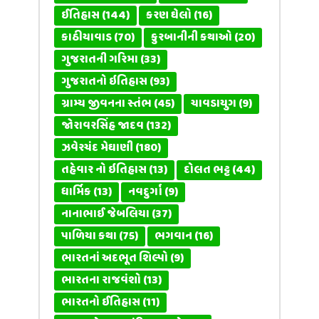
ઈતિહાસ
(144)
કરણ ઘેલો
(16)
કાઠીયાવાડ
(70)
કુરબાનીની કથાઓ
(20)
ગુજરાતની ગરિમા
(33)
ગુજરાતનો ઇતિહાસ
(93)
ગ્રામ્ય જીવનના સ્તંભ
(45)
ચાવડાયુગ
(9)
જોરાવરસિંહ જાદવ
(132)
ઝવેરચંદ મેઘાણી
(180)
તહેવાર નો ઇતિહાસ
(13)
દોલત ભટ્ટ
(44)
ધાર્મિક
(13)
નવદુર્ગા
(9)
નાનાભાઈ જેબલિયા
(37)
પાળિયા કથા
(75)
ભગવાન
(16)
ભારતનાં અદભૂત શિલ્પો
(9)
ભારતના રાજવંશો
(13)
ભારતનો ઈતિહાસ
(11)