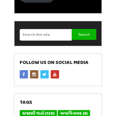
Search
FOLLOW US ON SOCIAL MEDIA
TAGS
અજાણી વાતો
(130)
અષ્ટવિનાયક
(9)