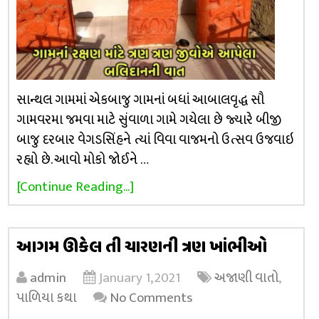
સાન્થલ ગામમાં એકબાજુ ગામનાં બધાં આબાલવૃદ્ધ સૌ
ગામવરમા જમવા માટે સુંવાળા ગામે ગયેલા છે જ્યારે બીજી
બાજુ દરબાર વેગડસિંહને ત્યાં વિવા વાજમનો ઉત્સવ ઉજવાઇ
રહ્યો છે. આવો મોકો જોઈને …
[Continue Reading...]
આગમ ઊકેલ તી ચારણની ત્રણ ખાંભીઓ
admin
January 1, 2021
અજાણી વાતો
,
પાળિયા કથા
No Comments