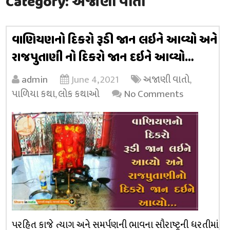
Category:
અજાણી વાતો
વાણિયણનો દિકરો રૂડી જાન લઇને આવ્યો અને
રાજપુતાણી નો દિકરો જાન દઇને આવ્યો…
admin
June 4, 2021
અજાણી વાતો
,
પાળિયા કથા
,
લોક કથાઓ
No Comments
પરહિત કાજે ત્યાગ અને સમર્પણની ભાવના સૌરાષ્ટ્રની ધરતીમાં