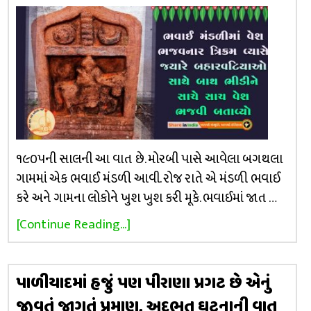
૧૯૦૫ની સાલની આ વાત છે. મોરબી પાસે આવેલા બગથલા
ગામમાં એક ભવાઈ મંડળી આવી. રોજ રાતે એ મંડળી ભવાઈ
કરે અને ગામના લોકોને ખુશ ખુશ કરી મૂકે. ભવાઈમાં જાત …
[Continue Reading...]
પાળીયાદમાં હજું પણ પીરાણા પ્રગટ છે એનું
જીવતું જાગતું પ્રમાણ, અદભુત ઘટનાની વાત