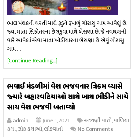
ભાલ પંથકની ધરતી માથે રૂડુને રૂપાળું ગોરાસુ ગામ આવેલું છે.
જ્યાં માતા સિકોતરના છેલકુવા માથે બેસણા છે. જે નવઘણની
વારે આવેલાં એવા માતા ખોડીયારના બેસણા છે એવું ગોરાસુ
ગામ …
[Continue Reading...]
ભવાઈ મંડળીમાં વેશ ભજવનાર ત્રિક્રમ વ્યાસે
જ્યારે બહારવટિયાઓ સાથે બાથ ભીડીને સાચે
સાચ વેશ ભજવી બતાવ્યો
admin
June 1, 2021
અજાણી વાતો
,
પાળિયા
કથા
,
લોક કથાઓ
,
લોકવાર્તા
No Comments