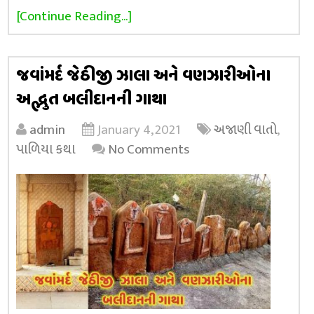
[Continue Reading...]
જવાંમર્દ જેઠીજી ઝાલા અને વણઝારીઓના
અદ્ભુત બલીદાનની ગાથા
admin
January 4, 2021
અજાણી વાતો
,
પાળિયા કથા
No Comments