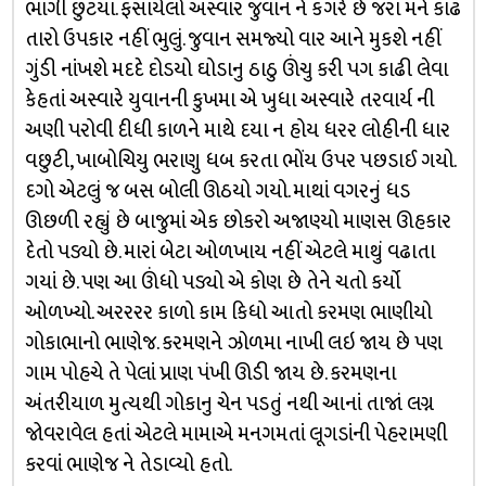
ભાગી છુટયા. ફસાયેલો અસ્વાર જુવાન ને કગરે છે જરા મને કાઢ
તારો ઉપકાર નહીં ભુલું. જુવાન સમજ્યો વાર આને મુકશે નહીં
ગુંડી નાંખશે મદદે દોડયો ઘોડાનુ ઠાઠુ ઊંચુ કરી પગ કાઢી લેવા
કેહતાં અસ્વારે યુવાનની કુખમા એ ખુધા અસ્વારે તરવાર્ય ની
અણી પરોવી દીધી કાળને માથે દયા ન હોય ધરર લોહીની ધાર
વછુટી, ખાબોચિયુ ભરાણુ ધબ કરતા ભોંય ઉપર પછડાઈ ગયો.
દગો એટલું જ બસ બોલી ઊઠયો ગયો. માથાં વગરનું ધડ
ઊછળી રહ્યું છે બાજુમાં એક છોકરો અજાણ્યો માણસ ઊહકાર
દેતો પડ્યો છે. મારાં બેટા ઓળખાય નહીં એટલે માથું વઢાતા
ગયાં છે. પણ આ ઊંધો પડ્યો એ કોણ છે તેને ચતો કર્યો
ઓળખ્યો. અરરરર કાળો કામ કિધો આતો કરમણ ભાણીયો
ગોકાભાનો ભાણેજ. કરમણને ઝોળમા નાખી લઇ જાય છે પણ
ગામ પોહચે તે પેલાં પ્રાણ પંખી ઊડી જાય છે. કરમણના
અંતરીયાળ મુત્યથી ગોકાનુ ચેન પડતું નથી આનાં તાજાં લગ્ન
જોવરાવેલ હતાં એટલે મામાએ મનગમતાં લૂગડાંની પેહરામણી
કરવાં ભાણેજ ને તેડાવ્યો હતો.