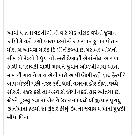
આવી યાતના વેઠતી ગૌ ની વારે એક ત્રીસેક વર્ષનો જુવાન
કર્મયોગે ચડી ગયો ખારાપાટનો એક ભરવાડ જુવાન પોતાના
મોસાળ આવવા ચારેક દિ થીં નીકળ્યો છે. બરાબર બોળનો
સીમાડો મેલ્યો ને ધુળ ની ડમરી દેખાણી એનાં મોઢાં આગળ
કાળી મથરાવટી વાળી ગાય ને જુવાન ઓળખી ગયો આતો
મામાની ગાય ને ગાય એની પાસે આવી ઊભી રહી હાથ ફેરવીને
બાપ મોજરી પછી નજર કરી, ધણી વગરનાં ઢોર ટોળા વચ્ચે
સોસરી નજર કરી તો અસ્વારો જોયાં નક્કી ઢોર આંતર્યા છે.
એકને પુછયું ક્યાં ના ઢોર છે ઉત્તર ન મળ્યો બીજી વાર પુછયું.
છાનોમાનો હેડયો જા લુંટારે કીધું. ઇમ ના જવાય મામાની મુજડી
લીધાં વિનાં.