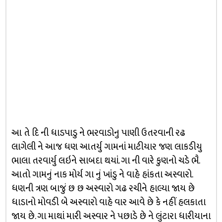
આ તે દિ ની ધાડપાડુ ને ભરવાડોનુ પાણી ઉતરવાની રઢ
લાગેલી ને આજ ધણ આતર્યુ ગામનાં માટીયાર જણ લાકડીયુ
ભાલા તરવાર્યુ લઇને સાબદા થયાં. ગા ની વારે કુણનો ચડે ભૈ.
આતો ગામનું નાક મોર્ય ગા નું ખાંડુ ને વાહે હાંકતા અસ્વારો.
ધણની ત્રણ બાજું છ છ અસ્વારો ગઢ રચીને હાલ્યા જાય છે
ધાડાનો મોવડી બે અસ્વારો વાહે વાર આવે છે કે નહીં હલકાતા
જાય છે. ગા માથાં મારી અસ્વાર ને પછાડે છે ને લુંટારા ધારીયાના