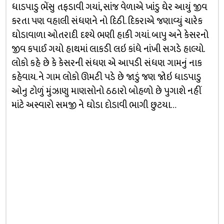
ધાડપાડુ ભેંસુ તફડાવી ગયાં, સાંજ વેળાએ ખાંડુ ઘેર આયું જીવ
કરતા પણ વહાલી સંધણને નો દિઠી. દિકરાએ જણાવ્યું ચારેક
ઘોડાવાળા ઓતરાદી દશ્યે ભણી હાકી ગયાં. બાપુ અને કેસરનો
જીવ કપાઈ ગયો હાથમાં લાકડી લઇ કાંધે નાંખી સગડે હાલ્યો.
લોકો કહે છે કે કેસરની સંધણ એ આપડી સંધણ ગામનું નાક
કહેવાય. ને ગામ લોકો ઊમટી પડે છે જાડું જણ જોઇ ધાડપાડુ
ઓનુ ટોળું મુંઝાણુ માણસોનો ઠઠારો બોહળો છે પુગાશે નહીં
માંટે અસ્વારો સમજી ને ઘોડા દોડાવી ભાગી છુટયા…