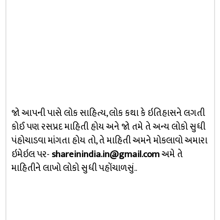
જો આપની પાસે લોક સાહિત્ય, લોક કથા કે ઇતિહાસને લગતી
કોઈ પણ રસપ્રદ માહિતી હોય અને જો તમે તે અન્ય લોકો સુધી
પંહોચાડવા માંગતા હોય તો, તે માહિતી અમને મોકલાવો અમારા
ઇમેઇલ પર-
shareinindia.in@gmail.com
અમે તે
માહિતીને લાખો લોકો સુધી પહોંચાળસું..