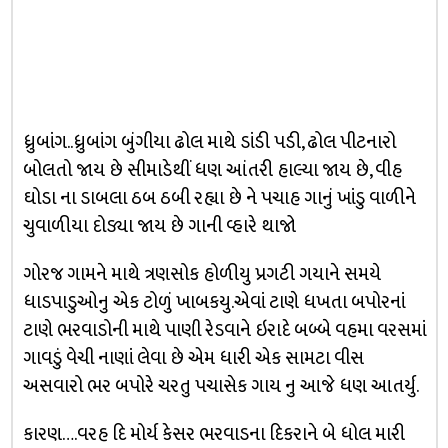
ધ્રુબાંગ..ધ્રુબાંગ બુંગીયા ઢોલ માથે ડાંડી પડી, ઢોલ પીટનારો
બોલતો જાય છે સીમાડેથીં ધણ આંતરી હાલ્યા જાય છે, વીહ
ઘોડા ના ડાબલા ઠબ ઠબી રહ્યા છે ને પચાહ ગાનું ખાંડુ વાળીને
ચુવાળીયા દોડ્યા જાય છે ગાની વ્હારે થાજો
ગોરજ ગામને માથે ત્રણસોક હોળીયુ પ્રગટી ગયાને સમયે
ધાડપાડુઓનુ એક ટોળું ખાબકયુ.એવાં ટાણે ધખતા બપોરનાં
ટાણે ભરવાડોની માથે પાણી રેડવાને ઇરાદે બબ્બે વહમા વરસમાં
ગાવડું વેચી નાણાં લેવા છે એમ ધારી એક સામટા વીસ
અસવારો ભર બપોરે ચરતુ પચાસેક ગાય નુ આજે ધણ આતર્યુ.
કારણ….વરહ દિ મોર્ય કેસર ભરવાડના દિકરાને બે ધોલ મારી