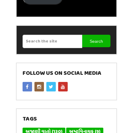
Search
FOLLOW US ON SOCIAL MEDIA
TAGS
અજાણી વાતો
(130)
અષ્ટવિનાયક
(9)