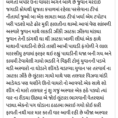
બળતો બપોર ઉના વાયરા અંગને બાળે છે જુવાન મરદાઇ
જગાડી ક્રોધથી ધ્રૂજતા કપાળમાં રહેલા પરસેવાના ટીપાં
નીતાર્યા જુઓ બા એક સામટા આઠ ટીપાં ખર્યા એમ ટપોટપ
ખરી પડશો માટે ઢોર મુકી હાલતીના થાઓ. આવાં વેણ સાંભળી
અસ્વારે જુવાન માથે લાકડી ઝીંકી ઝાટકા ઝીંકવા માંડ્યા
જુવાન તેની ડાંગથી ઘા થીં ઝાટકા ખાળી લીધાં. એક હાથે
માથાની પાઘડીનો છેડો તાણી આખી પાઘડી ફંગોળી ને લાલ
મદરસીયુ હવામાં ફરફર થઇ રહ્યું પાઘડીની ધજા બની ગય. અને
કાયમી ટેવાયેલી ગાયો ભડકી ને વિફરી ટોળું યુવાનની પડખે
ચડી અસ્વારો ના ઘોડાને શીંગડે ચડાવ્યા. યુવાન પર તરવાર્ય ના
ઝાટકા ઝીકે છે લુંટારા ગાયો માથે પણ તલવાર વિઝવા માંડી
આડેધડ પણ ધણીને ઊનો વાયરો નો આવવદે. એક સાથે સો
શીંગ નો મારો તલવાર નું શુ ગજું અસ્વાર એક હઠે પડ્યો ત્યાં
વાર ના રીડયા ઊઠ્યા એ જોઇ લુંટારા ભાગવાની વેતરણમાં
પડ્યા. એકનો પગ ઘોડાના ઠાઠામા ભરાઇ ગયો કોઈ કારી
ફાવતી નથી માર માર કરતી વાર આવી રહી છે બીજા અસ્વાર