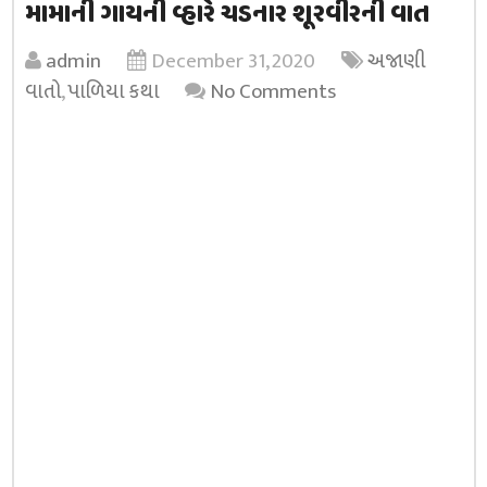
મામાની ગાયની વ્હારે ચડનાર શૂરવીરની વાત
admin
December 31, 2020
અજાણી
વાતો
,
પાળિયા કથા
No Comments