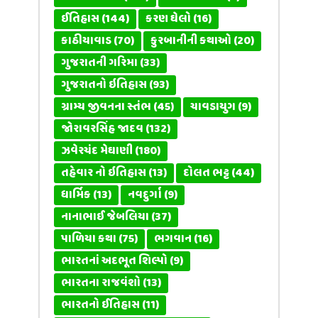
ઈતિહાસ
(144)
કરણ ઘેલો
(16)
કાઠીયાવાડ
(70)
કુરબાનીની કથાઓ
(20)
ગુજરાતની ગરિમા
(33)
ગુજરાતનો ઇતિહાસ
(93)
ગ્રામ્ય જીવનના સ્તંભ
(45)
ચાવડાયુગ
(9)
જોરાવરસિંહ જાદવ
(132)
ઝવેરચંદ મેઘાણી
(180)
તહેવાર નો ઇતિહાસ
(13)
દોલત ભટ્ટ
(44)
ધાર્મિક
(13)
નવદુર્ગા
(9)
નાનાભાઈ જેબલિયા
(37)
પાળિયા કથા
(75)
ભગવાન
(16)
ભારતનાં અદભૂત શિલ્પો
(9)
ભારતના રાજવંશો
(13)
ભારતનો ઈતિહાસ
(11)