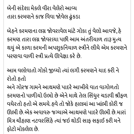
બેની સંદેશા મેકલે વીરા વેલેરો આવ્ય
તારા કરમણને કાજ વિવા જોવેલ ઢુંકડા
બેહને કરમણના લગ્ન જોવરાવેલ માંટે ગોકા તું વેલો આવજે, હે
કરમણ તારા લગ્ન જોવરાયા પછી આમ અંતરીયાળ તારૂ મુત્ય
થયું એ કાળા કરમની અપશુકનિયાળ સ્ત્રીને લીધે એમ કરમણને
પરણવા વાળી સ્ત્રી પ્રત્યે ઊપેક્ષા કરે છે.
આમ વલોવાતો ગોકો જીવ્યો ત્યાં લગી કરમણને યાદ કરી ને
રોતો હતો
અને ગોરજ ગામને આથમણે પાદરે આખીયે વાત વાગોળતો
કરમણનો પાળીયો ઉભો છે એને માથે તેલ સિંધુર ચડાવી શ્રીફળ
વધેરતો હતો એ સમયે. હવે તો જોકે હાલમાં આ ખાંભી કોરી જ
ઊભી છે. એક અવાવરુ જગ્યાએ આથમણે પાદરે ઊભી છે. મારાં
મિત્ર ચૌહાણ નટવરસિંહે ત્યાં જઇ થોડી સાફ સફાઈ કરી મને
ફોટો મોકલેલ છે.