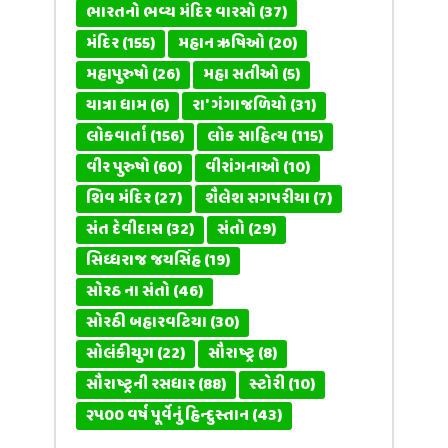
ભારતનો ભવ્ય મંદિર વારસો
(37)
મંદિર
(155)
મહાન ઋષિઓ
(20)
મહાપુરુષો
(26)
મહા સતીઓ
(5)
યાત્રા ધામ
(6)
રા' ગંગાજળિયો
(31)
લોકવાર્તા
(156)
લોક સાહિત્ય
(115)
વીર પુરુષો
(60)
વીરાંગનાઓ
(10)
શિવ મંદિર
(27)
શૈલેશ સગપરીયા
(7)
સંત દેવીદાસ
(32)
સંતો
(29)
સિધ્ધરાજ જયસિંહ
(19)
સોરઠ ના સંતો
(46)
સોરઠી બહારવટિયા
(30)
સોલંકીયુગ
(22)
સૌરાષ્ટ્ર
(8)
સૌરાષ્ટ્રની રસધાર
(88)
સ્ટોરી
(10)
૨૫૦૦ વર્ષ પૂર્વેનું હિન્દુસ્તાન
(43)