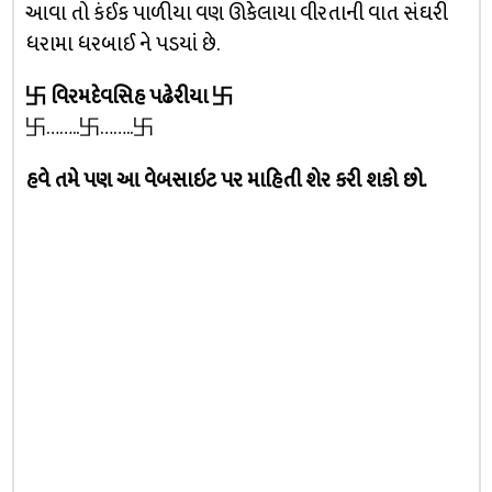
આવા તો કંઈક પાળીયા વણ ઊકેલાયા વીરતાની વાત સંઘરી
ધરામા ધરબાઈ ને પડયાં છે.
卐 વિરમદેવસિહ પઢેરીયા 卐
卐……..卐……..卐
હવે તમે પણ આ વેબસાઇટ પર માહિતી શેર કરી શકો છો.