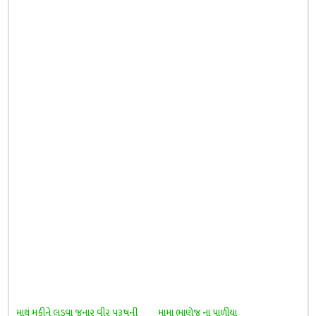
માથું મુકીને લડવા જનાર વીર પુરૂષની
મામા ભાણેજ ના પાળીયા