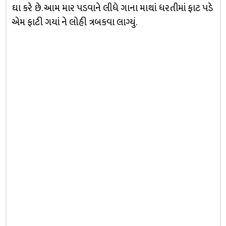
ઘા કરે છે. આમ માર પડવાને લીધે ગાના માથાં ધરતીમાં ફાટ પડે
એમ ફાટી ગયાં ને લોહી ત્રબકવા લાગ્યું.