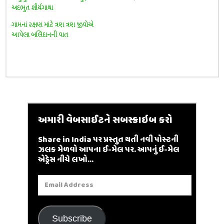
અદભુત શૌર્યગાથા
ગામનાં રક્ષણ માંટે ત્રણ ત્રણ જીવોએ
આપેલા બલિદાનની વાત
અમારી વેબસાઈટને સબસ્ક્રાઇબ કરો
Share in India પર પ્રસ્તુત થતી નવી પોસ્ટની
ઝલક મેળવો આપના ઈ-મેલ પર. આપનું ઈ-મેલ
એડ્રેસ નીચે લખો...
Email
Address
Subscribe