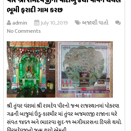
પીર શ્રી રામદેવજીના પાદાંબુજથી પાવન થયેલ
ભૂમી ફરાદી ગામ કરછ
admin
July 10, 2019
અજાણી વાતો
No Comments
શ્રી તુંવર વંશમાં શ્રી રામદેવ પીરનો જન્મ રાજસ્થાનમાં પોકરણ
ગઢની બાજુમાં ઉંડુ-કાશ્મીર માં તુંવર અજમલજી રાજાના ધરે
સંવત ૧૪૬૧ અને ભાદરવા સુદ-૧૧ અગીયારસના દિવસે થયો.
વિરમદેવજીનો જન્મ થયો એમની …