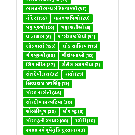
ભારતનો ભવ્ય મંદિર વારસો
(37)
મંદિર
(155)
મહાન ઋષિઓ
(20)
મહાપુરુષો
(26)
મહા સતીઓ
(5)
યાત્રા ધામ
(6)
રા' ગંગાજળિયો
(31)
લોકવાર્તા
(156)
લોક સાહિત્ય
(115)
વીર પુરુષો
(60)
વીરાંગનાઓ
(10)
શિવ મંદિર
(27)
શૈલેશ સગપરીયા
(7)
સંત દેવીદાસ
(32)
સંતો
(29)
સિધ્ધરાજ જયસિંહ
(19)
સોરઠ ના સંતો
(46)
સોરઠી બહારવટિયા
(30)
સોલંકીયુગ
(22)
સૌરાષ્ટ્ર
(8)
સૌરાષ્ટ્રની રસધાર
(88)
સ્ટોરી
(10)
૨૫૦૦ વર્ષ પૂર્વેનું હિન્દુસ્તાન
(43)