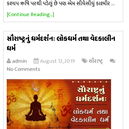
કશ્યપ ઋષિ પરથી પડેલું છે પણ એમ સીધેસીધું કાશ્મીર …
[Continue Reading...]
સૌરાષ્ટ્રનું ધર્મદર્શનઃ લોકધર્મ તથા વેદકાલીન
ધર્મ
admin
August 12, 2019
સૌરાષ્ટ્ર
No Comments