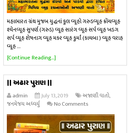
મહાભારત ગ્રંથ મુજબ યુદ્ધનાં કુલ વ્યૂહો ગરુડવ્યૂહ ક્રોંચવ્યૂહ
શ્યેનવ્યૂહ સુપર્ણ (ગરુડ) વ્યૂહ સારંગ વ્યૂહ સર્પ વ્યૂહ ખડગ
સર્પ વ્યૂહ શેષનાગ વ્યૂહ મકર વ્યૂહ કુર્માં (કાચબા ) વ્યૂહ વરાહ
વ્યૂહ …
[Continue Reading...]
|| અઢાર પુરાણ ||
admin
July 13, 2019
અજાણી વાતો
,
જનમેજય અધ્વર્યુ
No Comments