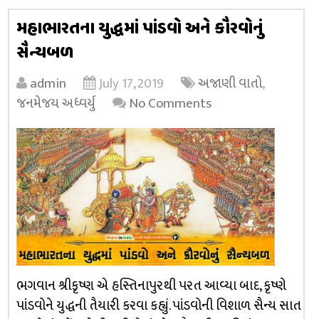
મહાભારતના યુદ્ધમાં પાંડવો અને કૌરવોનું
સૈન્યબળ
admin
July 17, 2019
અજાણી વાતો
,
જનમેજય અધ્વર્યુ
No Comments
ભગવાન શ્રીકૃષ્ણ એ હસ્તિનાપુરથી પરત આવ્યા બાદ, કૃષ્ણે
પાંડવોને યુદ્ધની તૈયારી કરવા કહ્યું. પાંડવોની વિશાળ સૈન્ય સાત