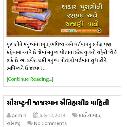
પુરાણોને મનુષ્યના ભૂત, ભવિષ્ય અને વર્તમાનનું દર્પણ પણ
કહેવામાં આવે છે જેમાં મનુષ્ય પોતાના દરેક યુગનો ચહેરો જોઈ
શકે છે. આ દર્પણ થકી મનુષ્ય પોતાનો વર્તમાન સુધારીને
ભવિષ્યને ઉજ્જવળ …
[Continue Reading...]
સૌરાષ્ટ્રની જાજરમાન ઐતિહાસીક માહિતી
admin
July 12, 2019
કાઠીયાવાડ
,
સૌરાષ્ટ્ર
No Comments