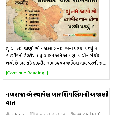
શું આ તમે જાણો છો ? કાશ્મીર નામ કોના પરથી પડયું તે!!!
કાશ્મીરનો ઉલ્લેખ મહાભારત અને આપણા પ્રાચીન ગ્રંથોમાં
થયો છે કારણકે કાશ્મીર નામ કશ્યપ ઋષિના નામ પરથી જ …
[Continue Reading...]
નળરાજા એ સ્થાપેલ બાર શિવલિંગની અજાણી
વાત
admin
August 3, 2019
અજાણી વાતો