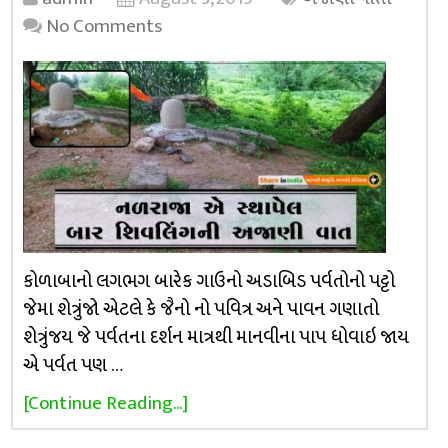
No Comments
કોળાબાનો લગભગ બારેક ગાઉનો અડાબિડ પર્વતોનો પટ્ટો
જેમા શેત્રુંજો એટલે કે જૈનો નો પવિત્ર અને પાવન ગણાતો
શેત્રુંજય જે પર્વતના દર્શન માત્રથી માનવીના પાપ ધોવાઇ જાય
એ પર્વત પણ …
[Continue Reading...]