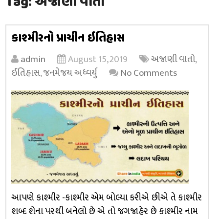
Tag:
અજાણી વાતો
કાશ્મીરનો પ્રાચીન ઇતિહાસ
admin
August 15, 2019
અજાણી વાતો
,
ઈતિહાસ
,
જનમેજય અધ્વર્યુ
No Comments
આપણે કાશ્મીર -કાશ્મીર એમ બોલ્યા કરીએ છીએ તે કાશ્મીર
શબ્દ શેના પરથી બનેલો છે એ તો જગજાહેર છે કાશ્મીર નામ