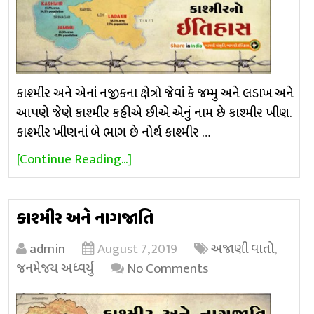
કાશ્મીર અને એનાં નજીકના ક્ષેત્રો જેવાં કે જમ્મુ અને લડાખ અને
આપણે જેણે કાશ્મીર કહીએ છીએ એનું નામ છે કાશ્મીર ખીણ.
કાશ્મીર ખીણનાં બે ભાગ છે નોર્થ કાશ્મીર …
[Continue Reading...]
કાશ્મીર અને નાગજાતિ
admin
August 7, 2019
અજાણી વાતો
,
જનમેજય અધ્વર્યુ
No Comments