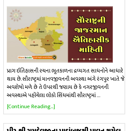
પ્રાગઃઈતિહાસની રચના ભૂતકાળના દ્રવ્યગત સાધનોને આધારે
થાય છે. સૌરાષ્ટ્રમાં માનવજીવનની અવસ્થા અંગે રંગપુર ખાતે જે
અવશેષો મળે છે તે ઉપરથી જણાય છે કે નગરજીવનની
અવસ્થાએ પહોંચેલા લોકો સિંધમાંથી સૌરાષ્ટ્રમાં …
[Continue Reading...]