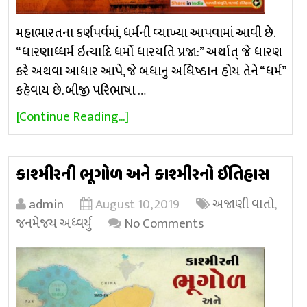
મહાભારતના કર્ણપર્વમાં, ધર્મની વ્યાખ્યા આપવામાં આવી છે.
“ધારણાધ્ધર્મ ઇત્યાદિ ધર્મો ધારયતિ પ્રજા:” અર્થાત્ જે ધારણ
કરે અથવા આધાર આપે, જે બધાનુ અધિષ્ઠાન હોય તેને “ધર્મ”
કહેવાય છે. બીજી પરિભાષા …
[Continue Reading...]
કાશ્મીરની ભૂગોળ અને કાશ્મીરનો ઈતિહાસ
admin
August 10, 2019
અજાણી વાતો
,
જનમેજય અધ્વર્યુ
No Comments