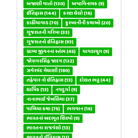
અજાણી વાતો
(130)
અષ્ટવિનાયક
(9)
ઈતિહાસ
(144)
કરણ ઘેલો
(16)
કાઠીયાવાડ
(70)
કુરબાનીની કથાઓ
(20)
ગુજરાતની ગરિમા
(33)
ગુજરાતનો ઇતિહાસ
(93)
ગ્રામ્ય જીવનના સ્તંભ
(45)
ચાવડાયુગ
(9)
જોરાવરસિંહ જાદવ
(132)
ઝવેરચંદ મેઘાણી
(180)
તહેવાર નો ઇતિહાસ
(13)
દોલત ભટ્ટ
(44)
ધાર્મિક
(13)
નવદુર્ગા
(9)
નાનાભાઈ જેબલિયા
(37)
પાળિયા કથા
(75)
ભગવાન
(16)
ભારતનાં અદભૂત શિલ્પો
(9)
ભારતના રાજવંશો
(13)
ભારતનો ઈતિહાસ
(11)