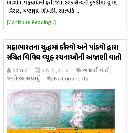
ભાગોમાં વહેંચાયેલી હતી જેમાં દરેક સૈન્યની ટુકડીમાં દ્રુપદ,
વિરાટ, ધૃષ્ટધ્રુમ્ન શિખંડી, સાત્યકિ …
[Continue Reading...]
મહાભારતના યુદ્ધમાં કૌરવો અને પાંડવો દ્વારા
રચિત વિવિધ વ્યૂહ રચનાઓની અજાણી વાતો
admin
July 15, 2019
અજાણી વાતો
,
જનમેજય અધ્વર્યુ
No Comments