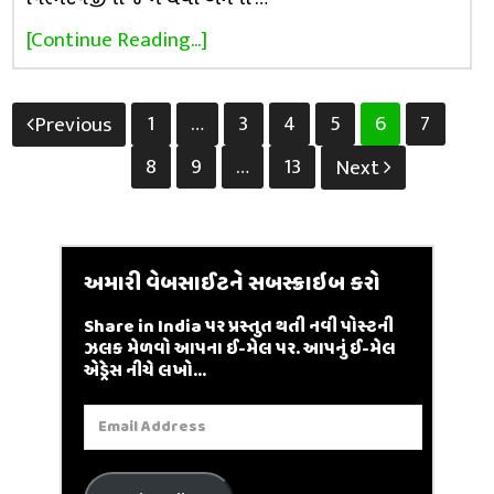
[Continue Reading...]
Posts
1
…
3
4
5
6
7
Previous
pagination
8
9
…
13
Next
અમારી વેબસાઈટને સબસ્ક્રાઇબ કરો
Share in India પર પ્રસ્તુત થતી નવી પોસ્ટની
ઝલક મેળવો આપના ઈ-મેલ પર. આપનું ઈ-મેલ
એડ્રેસ નીચે લખો...
Email
Address