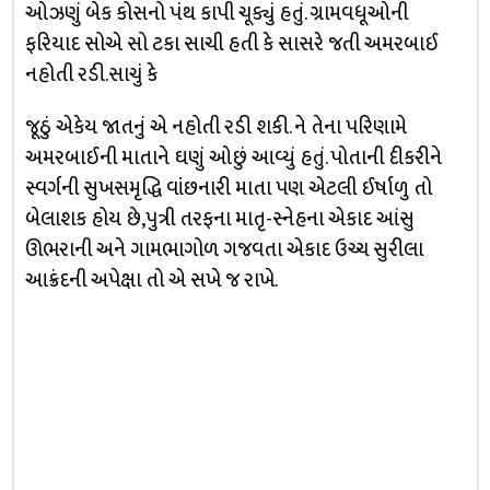
ઓઝણું બેક કોસનો પંથ કાપી ચૂક્યું હતું. ગ્રામવધૂઓની
ફરિયાદ સોએ સો ટકા સાચી હતી કે સાસરે જતી અમરબાઈ
નહોતી રડી.સાચું કે
જૂઠું એકેય જાતનું એ નહોતી રડી શકી. ને તેના પરિણામે
અમરબાઈની માતાને ઘણું ઓછું આવ્યું હતું. પોતાની દીકરીને
સ્વર્ગની સુખસમૃદ્ધિ વાંછનારી માતા પણ એટલી ઈર્ષાળુ તો
બેલાશક હોય છે,પુત્રી તરફના માતૃ-સ્નેહના એકાદ આંસુ
ઊભરાની અને ગામભાગોળ ગજવતા એકાદ ઉચ્ચ સુરીલા
આક્રંદની અપેક્ષા તો એ સખે જ રાખે.