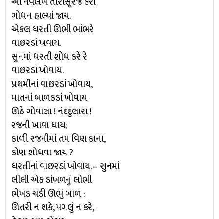
આ નવલખ તારાસૂરજ કેરાં
ગોધન હાલ્યાં જાય.
એકલ ધરતી ઊભી ભાંભરે
વાછરડાં ખવાય.
સુનમાં ધરતી શોધ કરે રે
વાછરડાં ખોવાય.
પ્રથમીનાં વાછરડાં ખોવાય,
માતનાં બાળકડાં ખોવાય.
ઊઠે ગોવાલા ! નંદદુલારા !
રજની ખાવા ધાય;
કાળી રજનીમાં તમ વિણ કાના,
કોણ શોધવા જાય ?
ધરતીનાં વાછરડાં ખોવાય. – સુનમાં
લીલી એક ડાંખળનું લોભી
ભેખડ ચડી ઊભું બાળ :
ઊતરી ન શકે, પગલું ન કરે,