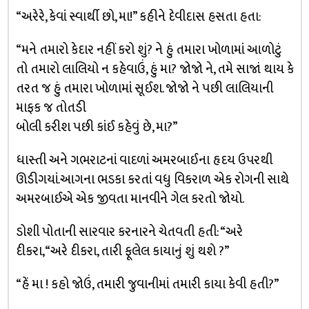
“અરેરે, કેવાં સ્વાર્થી છો, મા!” કહીને દેવીદાસ હસતા હતા:
“મને તમારો કેદાર નહીં કરો શું? ને હું તમારા ખોળામાં આળોટું
તો તમારો લાલિયો ન કહેવાઉં, હું મા? જોજો ને, તમે સાજાં થાય કે
તરત જ હું તમારા ખોળામાં સૂઈશ. જોજો ને પછી લાલિયાની
માફક જ તોતડી
બોલી કરીશ પછી કાંઈ કહેવું છે, મા?”
ધાસ્તી અને ગભરાટનાં વાદળાં અમરબાઈના હૃદય ઉપરથી
ઊડીગયાં.આગના ભડકા કરતાં વધુ વિકરાળ એક રોગની સાથે
અમરબાઈએ એક જીવતા માનવીને ગેલ કરતો જોયો.
ડોશી પોતાની સારવાર કરનારને ચેતવતી હતી: “અરે
દીકરા,“અરે દીકરા, તારી ફૂલેલ કાયાનું શું થશે ?”
“હેં મા ! કહો જોઉં, તમારી જુવાનીમાં તમારી કાયા કેવી હતી?”