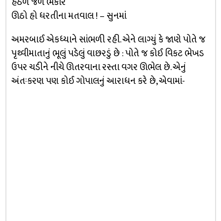
હેઠળ જળ ભેંકાર
ઊઠો હો ધરતીના મતવાલ ! – સુનમાં
અમરબાઈ એકધ્યાને સાંભળી રહી. એને લાગ્યું કે જાણે પોતે જ
પૃથ્વીમાતાનું ભૂલું પડેલું વાછરડું છે : પોતે જ કોઈ વિકટ ભેખડ
ઉપર ચડીને નીચે ઊતરવાના રસ્તા વગર ઊભેલ છે. એનું
અંતઃકરણ પણ કોઈ ગોપાલનું આરાધન કરે છે, એવામાં-