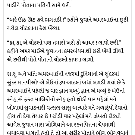
પાડીને પોતાના પતિની સામે ધરી.
“અરે ઊઠ ઊઠ હવે ભગતડી !” કહીને જુવાને અમરબાઈના છૂટી
ગયેલ ચોટલાના કેશ ખેંચ્યા.
“હા, હા, એ ચોટલો પણ તમારો ખરો હો આયર ! લાવો છરી.”
કહીને અમરબાઈએ જુવાનના કમરબંધમાંથી છરી ખેંચી લીધી.
એ છરીથી પોતે પોતાનો ચોટલો કાપવા લાગી.
સાસુ અને પતિ: અમરબાઈની નજરમાં દુનિયાનાં એ સુંદરમાં
સુંદર માનવીઓઃ એ બેઉનાં રૂપ આટલાં બધાં બગડી ગયાં છે કે
અમરબાઈને પહેલી જ વાર જ્ઞાન મળ્યું. જ્ઞાન એ મળ્યું કે બેઉનો
સ્નેહ, એ ફક્ત માલિકીનો સ્નેહ હતો. થોડી વાર પહેલાં મને
ખોળામાં સુવાડનારી વત્સલ સાસુ અત્યારે મને ગળાટૂંપો દેવાનો
હોય તો દેવા તૈયાર છે ! થોડી વાર પહેલાં મને ઝંખતો દોડ્યો
આવેલ જુવાન મારા ખોળિયાને આ રક્તપિત્તના ચેપમાંથી
બચાવવા માગતો હતો તે તો આ શરીર પોતાને ભોગ ભોગવવાનું