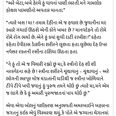
“અરે બેટા, બબે હેલ્યે હું વાવનાં પાણી ભરતી. મને ગામલોક
હોથલ પદમણીનો અવતાર માનતા.”
“ત્યારે બસ ! મા ! તમામ દેહીના એ જ હવાલ છે. જુવાનીના મદ
ક્યારે ગંધાઈ ઊઠશે એની કોને ખબર છે ? માનવદેહને તો રોમે
રોમે રોગ ભર્યા છે; એને હું કયાં સુધી દાટી રાખીશ !” કહેતા
કહેતા દેવીદાસ ડેાશીના શરીરને લૂછતા હતા. લુછેલા દેહ ઉપર
નવેસર રક્તની રસીના ટશિયા ઊઠતા હતા.
“ને હું તો એ જ વિચારી રહ્યો છું મા, કે સ્ત્રીનો દેહ શી શી
નરકવેદના સહે છે ! સ્ત્રીના શરીરને ચૂંથાવાનું – ચૂંથાવાનું – અરે
ભોગની ભરપૂર મોજ મંડાતાંની ઘડીથી જ સ્ત્રીના ખોળિયાને
ટીપે ટીપે ખપી જવાનું. હું પુરુષ તમને ધોઉં છું ત્યારે મા, મને એમ
જ લાગે છે કે હું અમારી પુરુષજાતનાં પાપ ધોઉં છું.”
એવા એવા બોલનું વશીકરણ અનુભવતી અમરબાઈને બહારના
જગતનું કંઈક એવું વિસ્મરણ થયું, કે પોતે એ જગ્યાના ચેગાનમાં