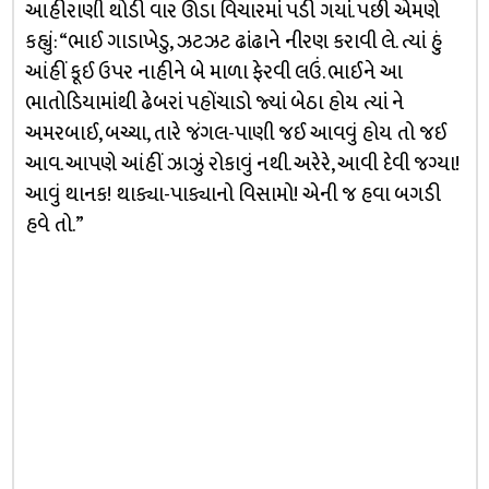
આહીરાણી થોડી વાર ઊંડા વિચારમાં પડી ગયાં. પછી એમણે
કહ્યું: “ભાઈ ગાડાખેડુ, ઝટઝટ ઢાંઢાને નીરણ કરાવી લે. ત્યાં હું
આંહીં કૂઈ ઉપર નાહીને બે માળા ફેરવી લઉં. ભાઈને આ
ભાતોડિયામાંથી ઢેબરાં પહોંચાડો જ્યાં બેઠા હોય ત્યાં ને
અમરબાઈ, બચ્ચા, તારે જંગલ-પાણી જઈ આવવું હોય તો જઈ
આવ. આપણે આંહીં ઝાઝું રોકાવું નથી. અરેરે, આવી દેવી જગ્યા!
આવું થાનક! થાક્યા-પાક્યાનો વિસામો! એની જ હવા બગડી
હવે તો.”