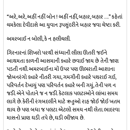
“અરે, અરે, અહીં નહીં બોન ! અહીં નહીં, બહાર, બહાર ….” કહેતાં
ચમકેલા દેવીદાસે આ યુવાન રૂપસુંદરીને બહાર જવા ચેષ્ટા કરી.
અમરબાઈ ન બોલી, કે ન હલીચલી.
ગિરનારનાં શિખરો પરથી સંધ્યાની લીલા ઊતરી જઈને
આથમતા કાળની આસમાની ક્યારે છવાઈ જાય છે તેની જાણ
પડતી નથી. અમરબાઈના મોં ઉપર પણ ઊભરાતી આશાના
જોબનરંગો ક્યારે નીતરી ગયા, ગમગીની ક્યારે પથરાઈ ગઈ,
પરિવર્તન દેખાયું પણ પરિવર્તન ક્યારે બની ગયું, તેની પળ ન
જડી. એને પોતાને જ ન જડી. કેટલાક પલટાઓને લાંબા સમય
લાગે છે. કેરીની રંગબદલીને માટે ઋતુઓ રાહ જોઈ જોઈ ખતમ
થાય છે પણ બધા જ પલટા એટલો સમય નથી લેતા. ભાદરવા
માસનો પ્રાણ ઘડી તપે છે, ઘડી ભીંજાય છે.