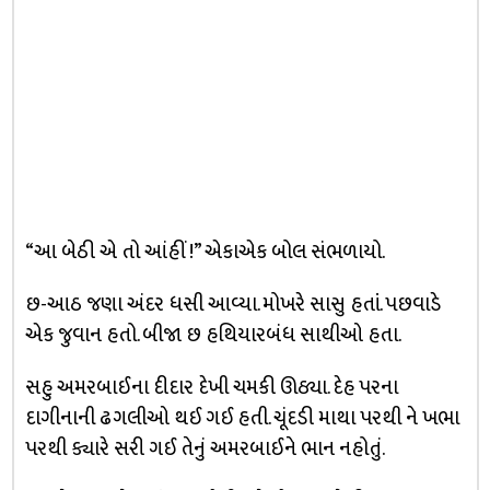
“આ બેઠી એ તો આંહીં !” એકાએક બોલ સંભળાયો.
છ-આઠ જણા અંદર ધસી આવ્યા. મોખરે સાસુ હતાં. પછવાડે
એક જુવાન હતો. બીજા છ હથિયારબંધ સાથીઓ હતા.
સહુ અમરબાઈના દીદાર દેખી ચમકી ઊઠ્યા. દેહ પરના
દાગીનાની ઢગલીઓ થઈ ગઈ હતી. ચૂંદડી માથા પરથી ને ખભા
પરથી ક્યારે સરી ગઈ તેનું અમરબાઈને ભાન નહોતું.