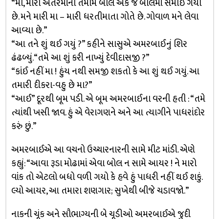
“મા, મારા અંતરમાંના તમામ બોલ એક જ બોલમાં સમાઈ ગયા
છે. મને મારી મા – મારી ધરતીમાતા ગોતે છે. ગોવાળ મને લેવા
આવ્યા છે.”
“આ તને શું થઈ ગયું ?” કહીને સાસુએ અમરબાઈનું શિર
ઢંઢળ્યું. “તમે આ શું કરી નાખ્યું દેવીદાસજી ?”
“કાંઈ નહીં મા ! હુંય નથી સમજી શકતો કે આ શું થઈ ગયું. આ
તમારી દીકરા-વહુ છે મા?”
“આઈ” દૂરથી બૂમ પડી. એ બૂમ અમરબાઈના વરની હતી : “તમે
ત્યાંથી ખસી જાવ. હું એ વેરાગણને અને આ ત્યાગીને પાધરાંદોર
કરું છું.”
અમરબાઈએ આ વચનો ઉચ્ચારનારની સામે મીટ માંડી. એણે
કહ્યું: “આવા રૂડા મોઢામાં એવા બોલ ન સામે આયર ! ને મારો
વાંક તો એટલો બધો વળી ગયો કે હવે હું પાધરી નહીં થઈ શકું.
લ્યો આયર, આ તમારા શણગાર; સુખેથી બીજે ચડાવજો.”
નાકની ચૂંક અને સૌભાગ્યની બે ચૂડીઓ અમરબાઈએ જુદી