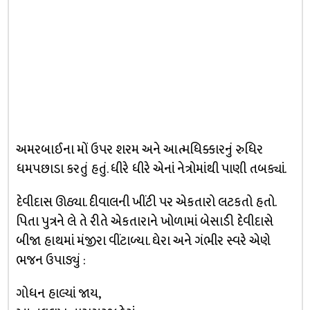
અમરબાઈના મોં ઉપર શરમ અને આત્મધિક્કારનું રુધિર
ધમપછાડા કરતું હતું. ધીરે ધીરે એનાં નેત્રોમાંથી પાણી તબક્યાં.
દેવીદાસ ઊઠ્યા. દીવાલની ખીંટી પર એકતારો લટકતો હતો.
પિતા પુત્રને લે તે રીતે એકતારાને ખોળામાં બેસાડી દેવીદાસે
બીજા હાથમાં મંજીરા વીંટાળ્યા. ઘેરા અને ગંભીર સ્વરે એણે
ભજન ઉપાડ્યું :
ગોધન હાલ્યાં જાય,