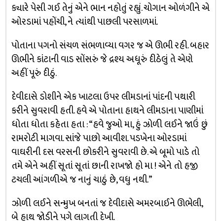
ક્યારે પેસી ગઈ તેનું એને ભાન નહોતું રહ્યું. ચોગાન ઓળંગીને એ
ઓરડામાં પહોંચી, ને ત્યાંથી પાછલી પરસાળમાં.
પોતાના પગનો સંચળ સંભળાવ્યા વગર જ એ ઊભી રહી. બહાર
ઊભીને કાંટાની વાડ સોંસરું જે દ્રશ્ય અધૂરું દીઠેલું તે એણે
અહીં પૂરું દીઠું.
દેવીદાસે ડોશીને એક ખાટલા ઉપર લીમડાનાં પાંદની પથારી
કરીને સુવરાવી હતી. હવે એ પોતાના હાથને લીમડાના પાણીમાં
ધોતા ધોતા કહેતા હતા : “હવે જુઓ મા, હું ઝોળી લઈને જાઉં છું
રામરોટી માગવા. સાંજે પાછો આવીશ. પડખેના ઓરડામાં
વાઘરીની દસ વરસની છોકરીને સુવરાવી છે. એ બૂમો પાડે તો
તમે એને અહીં સૂતાં સૂતાં છાની રાખજો હો મા ! એને તો હજી
ટચલી આંગળીએ જ નાનું ચાઠું છે, વધુ નથી.”
ઝોળી લઈને સન્મુખ બનતાં જ દેવીદાસે અમરબાઈને ઊભેલી,
બે હાથ જોડીને પગે લાગતી દેખી.