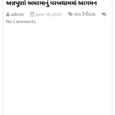
અન્નપુર્ણા અમરમાનું પરબધામમાં આગમન
admin
June 18, 2020
સંત દેવીદાસ
No Comments