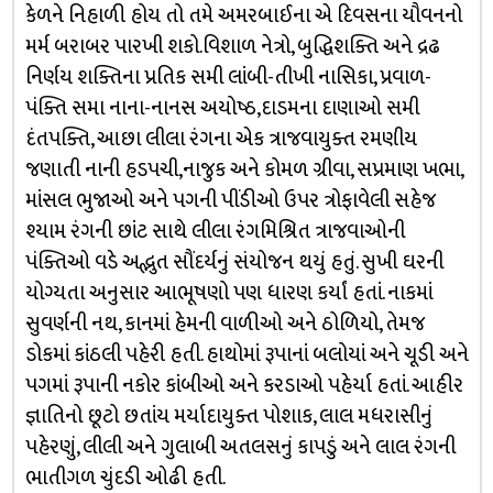
કેળને નિહાળી હોય તો તમે અમરબાઈના એ દિવસના યૌવનનો
મર્મ બરાબર પારખી શકો.વિશાળ નેત્રો, બુદ્ધિશક્તિ અને દ્રઢ
નિર્ણય શક્તિના પ્રતિક સમી લાંબી-તીખી નાસિકા, પ્રવાળ-
પંક્તિ સમા નાના-નાનસ અયોષ્ઠ,દાડમના દાણાઓ સમી
દંતપક્તિ, આછા લીલા રંગના એક ત્રાજવાયુક્ત રમણીય
જણાતી નાની હડપચી,નાજુક અને કોમળ ગ્રીવા, સપ્રમાણ ખભા,
માંસલ ભુજાઓ અને પગની પીંડીઓ ઉપર ત્રોફાવેલી સહેજ
શ્યામ રંગની છાંટ સાથે લીલા રંગમિશ્રિત ત્રાજવાઓની
પંક્તિઓ વડે અદ્ભુત સૌંદર્યનું સંયોજન થયું હતું. સુખી ઘરની
યોગ્યતા અનુસાર આભૂષણો પણ ધારણ કર્યાં હતાં. નાકમાં
સુવર્ણની નથ, કાનમાં હેમની વાળીઓ અને ઠોળિયો, તેમજ
ડોકમાં કાંઠલી પહેરી હતી. હાથોમાં રૂપાનાં બલોયાં અને ચૂડી અને
પગમાં રૂપાની નકોર કાંબીઓ અને કરડાઓ પહેર્યા હતાં. આહીર
જ્ઞાતિનો છૂટો છતાંય મર્યાદાયુક્ત પોશાક, લાલ મધરાસીનું
પહેરણું, લીલી અને ગુલાબી અતલસનું કાપડું અને લાલ રંગની
ભાતીગળ ચુંદડી ઓઢી હતી.