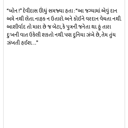
“બોન !” દેવીદાસ ઊંધું સમજ્યા હતા : “આ જગ્યામાં એવું દાન
અમે નથી લેતા. નાહક ન ઉતારો. અને કોઈને વરદાન વેચતા નથી.
આશીર્વાદ તો મારા છે જ બેટા, કે પુત્રની જનેતા થા. હું તારા
દુઃખની વાત ઉકેલી શકતો નથી. પણ દુનિયા ઝંખે છે, તેમ તુંય
ઝંખતી હઈશ. . ..”