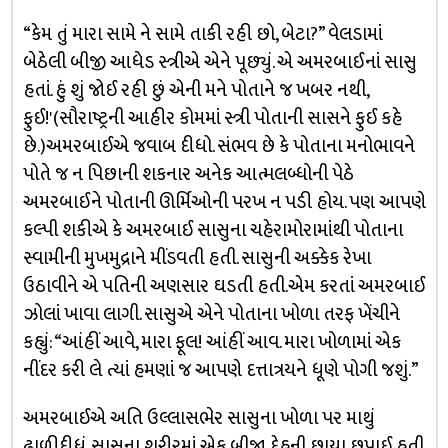
“કેમ તું મારા સામે ને સામે તાકી રહી છો, બેટા?” વેલડામાં
બેઠેલી બીજી આધેડ સ્ત્રીએ એને પૂછ્યું. એ અમરબાઈનાં સાસુ
હતાં. હું શું જોઈ રહી છું એની મને પોતાને જ ખબર નથી,
ફુઈ!'(સૌરાષ્ટ્રની આહીર કોમમાં સ્ત્રી પોતાની સાસને ફુઈ કહે
છે.)અમરબાઈએ જવાબ દીધો. સંભવ છે કે પોતાના મનોભાવને
પોતે જ ન પિછાની શકનાર અનેક આત્મલબ્ધોની પેઠે
અમરબાઈને પોતાની ઊર્મિઓની પરખ ન પડી હોય. પણ આપણે
કલ્પી શકીએ કે અમરબાઈ સાસુના ચહેરામોરામાંથી પોતાના
સ્વામીની મુખમુદ્રાને મીંડવતી હતી. સાસુની અક્કેક રેખા
ઉઠાવીને એ પતિની અણસાર ઘડતી હતી.એમ કરતાં અમરબાઈ
ઝોલાં ખાવા લાગી. સાસુએ એને પોતાના ખોળા તરફ ખેંચીને
કહ્યું: “આંહીં આવે, મારા ફૂલ! આંહીં આવ. મારા ખોળામાં એક
નીંદર કરી લે ત્યાં હમણાં જ આપણે દત્તાત્રયને ધૂણે પોગી જશું.”
અમરબાઈએ અતિ ઉલ્લાસભેર સાસુના ખોળા પર માથું
ઢાળીદીધું. સાસુના શરીરમાં એક બીજા દેહની છાયા છુપાઈ હતી.