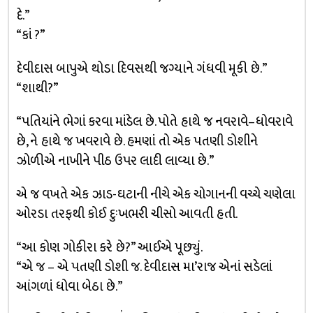
દે.”
“કાં ?”
દેવીદાસ બાપુએ થોડા દિવસથી જગ્યાને ગંધવી મૂકી છે.”
“શાથી?”
“પતિયાંને ભેગાં કરવા માંડેલ છે. પોતે હાથે જ નવરાવે–ધોવરાવે
છે, ને હાથે જ ખવરાવે છે. હમણાં તો એક પતણી ડોશીને
ઝોળીએ નાખીને પીઠ ઉપર લાદી લાવ્યા છે.”
એ જ વખતે એક ઝાડ-ઘટાની નીચે એક ચોગાનની વચ્ચે ચણેલા
ઓરડા તરફથી કોઈ દુઃખભરી ચીસો આવતી હતી.
“આ કોણ ગોકીરા કરે છે?” આઈએ પૂછ્યું.
“એ જ – એ પતણી ડોશી જ. દેવીદાસ મા’રાજ એનાં સડેલાં
આંગળાં ધોવા બેઠા છે.”