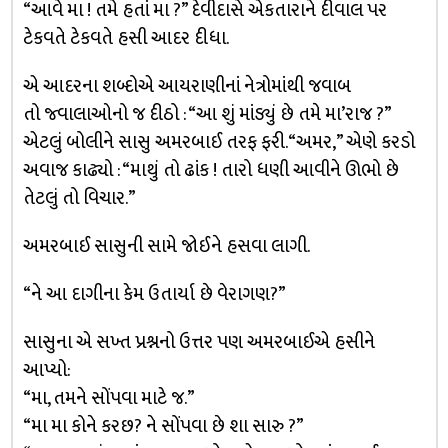
“આવે મા ! તમે હતાં મા ?” દેવીદાસે એકતારાને દીવાલ પર
ટેકવતે ટેકવતે હસી આદર દીધા.
એ આદરના શબ્દોએ આયરાણીનાં નેત્રોમાંથી જવાબ
તો જ્વાલાઓનો જ દીઠો : “આ શું માંડ્યું છે તમે મા’રાજ ?”
એટલું બોલીને સાસુ અમરબાઈ તરફ ફરી. “અમર,” એણે કરડો
અવાજ કાઢ્યો : “માથું તો ઢાંક ! તારો ધણી આવીને ઊભો છે
તેટલું તો વિચાર.”
અમરબાઈ સાસુની સામે જોઈને હસવા લાગી.
“ને આ દાગીના કેમ ઉતાર્યા છે વેરાગણ?”
સાસુના એ સખ્ત પ્રશ્નનો ઉત્તર પણ અમરબાઈએ હસીને
આપ્યો:
“મા, તમને સોંપવા માટે જ.”
“મા મા કોને કરછ? ને સોંપવા છે શા સારુ ?”