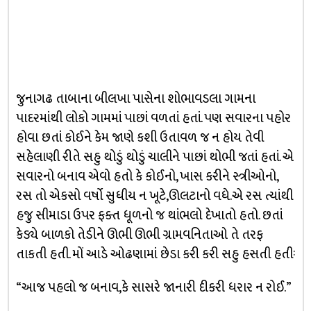
જુનાગઢ તાબાના બીલખા પાસેના શોભાવડલા ગામના
પાદરમાંથી લોકો ગામમાં પાછાં વળતાં હતાં. પણ સવારના પહોર
હોવા છતાં કોઈને કેમ જાણે કશી ઉતાવળ જ ન હોય તેવી
સહેલાણી રીતે સહુ થોડું થોડું ચાલીને પાછાં થોભી જતાં હતાં. એ
સવારનો બનાવ એવો હતો કે કોઈનો, ખાસ કરીને સ્ત્રીઓનો,
રસ તો એકસો વર્ષો સુધીય ન ખૂટે,ઊલટાનો વધે.એ રસ ત્યાંથી
હજુ સીમાડા ઉપર ફક્ત ધૂળનો જ થાંભલો દેખાતો હતો. છતાં
કેડ્યે બાળકો તેડીને ઊભી ઊભી ગ્રામવનિતાઓ તે તરફ
તાકતી હતી. મોં આડે ઓઢણામાં છેડા કરી કરી સહુ હસતી હતીઃ
“આજ પહલો જ બનાવ,કે સાસરે જાનારી દીકરી ધરાર ન રોઈ.”