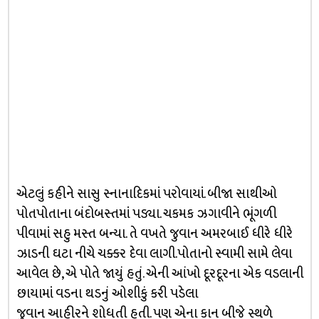
એટલું કહીને સાસુ સ્નાનાદિકમાં પરોવાયાં. બીજા સાથીઓ
પોતપોતાના બંદોબસ્તમાં પડ્યા. ચકમક ઝગાવીને ભૂંગળી
પીવામાં સહુ મસ્ત બન્યા. તે વખતે જુવાન અમરબાઈ ધીરે ધીરે
ઝાડની ઘટા નીચે ચક્કર દેવા લાગી.પોતાનો સ્વામી સામે લેવા
આવેલ છે, એ પોતે જાયું હતું. એની આંખો દૂરદૂરના એક વડલાની
છાયામાં વડના થડનું ઓશીકું કરી પડેલા
જુવાન આહીરને શોધતી હતી. પણ એના કાન બીજે સ્થળે