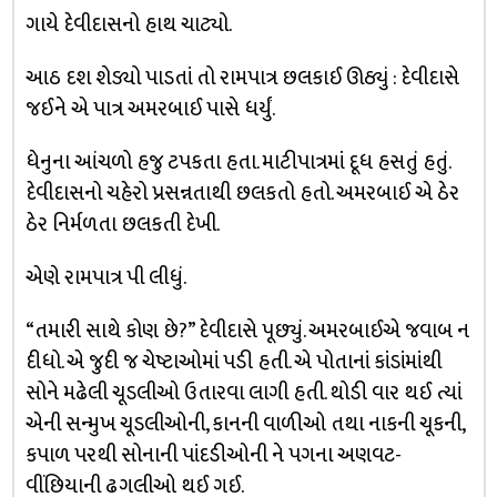
ગાયે દેવીદાસનો હાથ ચાટ્યો.
આઠ દશ શેડ્યો પાડતાં તો રામપાત્ર છલકાઈ ઊઠ્યું : દેવીદાસે
જઈને એ પાત્ર અમરબાઈ પાસે ધર્યું.
ધેનુના આંચળો હજુ ટપકતા હતા. માટીપાત્રમાં દૂધ હસતું હતું.
દેવીદાસનો ચહેરો પ્રસન્નતાથી છલકતો હતો. અમરબાઈ એ ઠેર
ઠેર નિર્મળતા છલકતી દેખી.
એણે રામપાત્ર પી લીધું.
“તમારી સાથે કોણ છે?” દેવીદાસે પૂછ્યું. અમરબાઈએ જવાબ ન
દીધો. એ જુદી જ ચેષ્ટાઓમાં પડી હતી. એ પોતાનાં કાંડાંમાંથી
સોને મઢેલી ચૂડલીઓ ઉતારવા લાગી હતી. થોડી વાર થઈ ત્યાં
એની સન્મુખ ચૂડલીઓની, કાનની વાળીઓ તથા નાકની ચૂકની,
કપાળ પરથી સોનાની પાંદડીઓની ને પગના અણવટ-
વીંછિયાની ઢગલીઓ થઈ ગઈ.