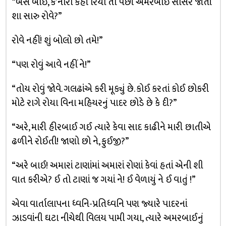
“બસ બાઈ, કે’નારા કહી રિયા તો પછી અમરબાઈ સાસરે જાતાં
શા સારુ રોવે?”
રોવે નહીં! શું બોલો છો તમે!”
“પણ રોવું આવે નહીં ને!”
“તોય રોવું જોવે. ગલઢાંએ કરી મૂક્યું છે. કોઈ કરતાં કોઈ છોકરી
મોટે રાગે રોયા વિના મહિયરનું પાદર છોડે છે કે દી?”
“અરે, મારી હીરબાઈ ગઈ ત્યારે કેવા સાદ કાઢીને મારી છાતીએ
ઢળીને રોઈતી! જાણો છો ને, ફુઈજી?”
“અરે બાઈ! અમારાં ટાણાંમાં અમારાં રોણાં કેવાં હતાં એની શી
વાત કરીએ? ઈ તો ટાણાં જ ગયાં ને! ઈ વેળાયું ને ઈ વાતું !”
એવા વાર્તાલાપના ધ્વનિ-પ્રતિધ્વનિ પણ જ્યારે પાદરનાં
ઝાડવાંની ઘટા નીચેથી વિલય પામી ગયા, ત્યારે અમરબાઈનું