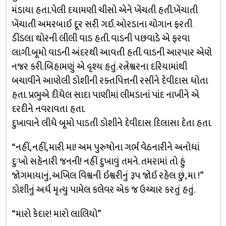
મંડાયા હતા.પેલી દયામણી ચીસો એને ખેંચતી હતી.ખેંચાતી
ખેંચાતી અમરબાઈ દૂર સરી ગઈ. ઓરડાના ચોગાન ફરતી
ડીંડલા થોરની લીલી વાડ હતી. વાડની પછવાડે એ ફરવા
લાગી.બૂમો વાડની અંદરથી આવતી હતી. વાડની આરપાર એણે
નજર કરી.બિહામણું એ દૃશ્ય હતું. રત્નેશ્વરના દરિયામાંથી
બચાવીને આણેલી ડોશીની રક્તપિત્તની રસીને દેવીદાસ ધોતા
હતા. પ્રભુએ દીધેલ સાદા પાણીમાં લીમડાનાં પાંદ નાખીને એ
દરદીને નવરાવતા હતા.
દુખાવાને લીધે બૂમો પાડતી ડોશીને દેવીદાસ દિલાસા દેતા હતા.
“નહીં, નહીં, મારી મા! અમ પુરુષોના ગર્ભ વેઠનારીને અનોધાં
દુઃખો સહેનારી જનની! નહીં દુખાવું તમને. તમરામાં તો હું
જોગમાયાનું, અખિલ વિશ્વની ઈશ્વરીનું રૂપ જોઈ રહેલ છું, મા !”
ડોશીનું અર્ધ મૃત્યુ પામેલ કલેવર એક જ ઉચ્ચાર કરતું હતું.
“મારો કેદાર! મારો લાલિયો”