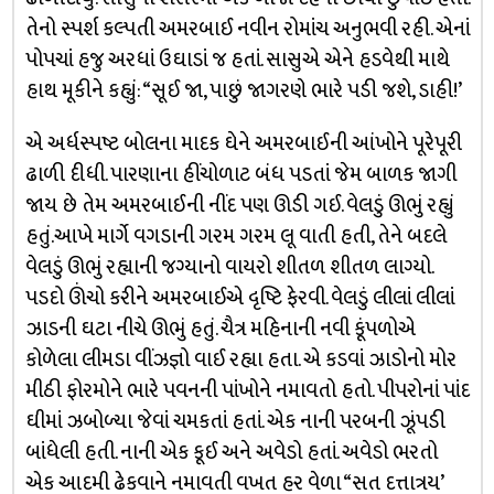
તેનો સ્પર્શ કલ્પતી અમરબાઈ નવીન રોમાંચ અનુભવી રહી. એનાં
પોપચાં હજુ અરધાં ઉઘાડાં જ હતાં. સાસુએ એને હડવેથી માથે
હાથ મૂકીને કહ્યું: “સૂઈ જા, પાછું જાગરણે ભારે પડી જશે, ડાહી!’
એ અર્ધસ્પષ્ટ બોલના માદક ઘેને અમરબાઈની આંખોને પૂરેપૂરી
ઢાળી દીધી. પારણાના હીંચોળાટ બંધ પડતાં જેમ બાળક જાગી
જાય છે તેમ અમરબાઈની નીંદ પણ ઊડી ગઈ. વેલડું ઊભું રહ્યું
હતું.આખે માર્ગે વગડાની ગરમ ગરમ લૂ વાતી હતી, તેને બદલે
વેલડું ઊભું રહ્યાની જગ્યાનો વાયરો શીતળ શીતળ લાગ્યો.
પડદો ઊંચો કરીને અમરબાઈએ દૃષ્ટિ ફેરવી. વેલડું લીલાં લીલાં
ઝાડની ઘટા નીચે ઊભું હતું. ચૈત્ર મહિનાની નવી કૂંપળોએ
કોળેલા લીમડા વીંઝજ્ઞો વાઈ રહ્યા હતા. એ કડવાં ઝાડોનો મોર
મીઠી ફોરમોને ભારે પવનની પાંખોને નમાવતો હતો. પીપરોનાં પાંદ
ઘીમાં ઝબોળ્યા જેવાં ચમકતાં હતાં. એક નાની પરબની ઝૂંપડી
બાંધેલી હતી. નાની એક કૂઈ અને અવેડો હતાં. અવેડો ભરતો
એક આદમી ઢેકવાને નમાવતી વખત હર વેળા “સત દત્તાત્રય’