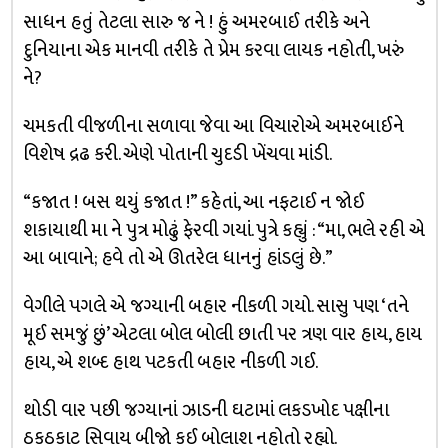
સાધન હતું તેટલા સારુ જ ને ! હું અમરબાઈ તરીકે અને
દુનિયાના એક માનવી તરીકે તે પ્રેમ કરવા લાયક નહોતી, ખરું
ને?
ચમકતી વીજળીના સળાવા જેવા આ વિચારોએ અમરબાઈને
વિશેષ દ્રઢ કરી. એણે પોતાની ચુદડી ખેંચવા માંડી.
“કજાત ! બસ થયું કજાત !” કહેતાં, આ નફટાઈ ન જોઈ
શકાયાથી મા ને પુત્ર મોઢું ફેરવી ગયાં. પુત્રે કહ્યું : “મા, ભલે રહી એ
આ બાવાને; હવે તો એ ઊતરેલ ધાનનું હાંડલું છે.”
વેગીલે પગલે એ જગ્યાની બહાર નીકળી ગયો. સાસુ પણ ‘તને
મૂઈ સમજું છું’ એટલા બોલ બોલી છાતી પર ત્રણ વાર હાય, હાય
હાય, એ શબ્દ હાથ પટકતી બહાર નીકળી ગઈ.
થોડી વાર પછી જગ્યાનાં ઝાડની ઘટામાં લકડખોદ પક્ષીના
ઠકઠકાટ સિવાય બીજો કઈ બોલાશ નહોતો રહ્યો.