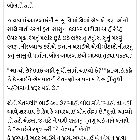
બોલતો હતો.
છાંયડામાં અમરબાઈની સાસુ ઊભાં ઊભાં એક-બે જણાઓની
સાથે વાતો કરતાં હતાં. સાસુના કદાવર ઘાટીલા આહીરંદેહ
ઉપર ગૂઢા રંગનું મલીર છૂટે છેડે લહેરાતું હતું. સાસુનું ગરવું
સ્વરૂપ નીરખ્યા જ કરીએ છતાં ન ધરાઈએ એવી મીઠાશે નીતરતું
હતું. સાસુની વાતોના બોલ અમરબાઈએ ભાંગ્યા તૂટ્યા પકડ્યાઃ
“આવ્યો છે? ભાઈ અહીં સુધી સામો આવ્યો છે?”“હા, આઈ. કહે
છે કે આઈને એક વાતની ચેતવણી આપવા માટે અહીં સુધી
પહોંચવાની જરૂર પડી છે.”
શેની ચેતવણી? ભાઈ ક્યાં છે? આંહીં બોલાવોને “આંહીં તો નહીં
આવે, શરમાય છે. કેમ કે અમરબાઈ બોન ભેગાં છે.” દુત્તો! આવ્યો
તો હશે એટલા જ માટે, ને વળી શરમનું પૂતળું થઈ માને બનાવે
છે!” આઈએ રમૂજ કરી: “ને ચેતવણી શેની?
કે જગ્યાની અંદર આઈયે ન જાય, અમરબાઈ બેનનેય ન જાવા