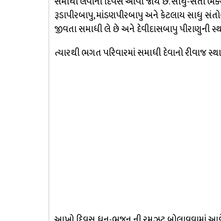
સમાધી લેવાનો દિવસ આવી જાય છે. સાધુ-સંતો ભક્તો
રૂડાપીરબાપુ, માંડણપીરબાપુ અને કેટલાય સાધુ સંતોન
જીવતા સમાધી લે છે અને દેવીદાસબાપુ પીરાણુની સ્થા
ત્યારથી ભગત પરિવારમાં સમાધી દેવાનો રીવાજ સ્થ
આખો દિવસ ધુન-ભજન ની રમઝટ બોલાવવામાં આવે છે