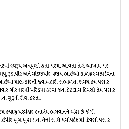
હલક્ષ્મી સ્વરૂપ અન્નપુર્ણા હતા ઘરમાં આવતા તેણે આખાય ઘર
ુ, રૂડાપીર અને માંડણપીર ત્રણેય ભાઈઓ કાળેશ્વર મહાદેવના
. બીજા ભાઇઓ માલ-ઢોરની જવાબદારી સંભાળતા સમય કેમ પસાર
નવાર ગીરનારની પરિક્રમા કરવા જતા કેટલાય દિવસો તેમ પસાર
ા ગુરૂની સેવા કરતાં.
 કૃપાળુ પરમેશ્વર દતાત્રેય ભગવાનને અંશ છે જેથી
પીર ખુબ ખુશ થતા તેની સાથે ધર્મોપદેશમાં દિવસો પસાર