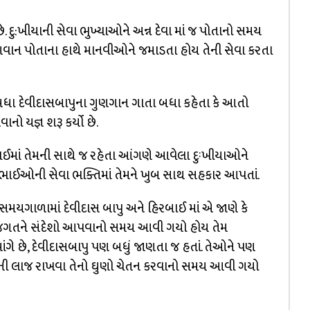
. દુ:ખીયાની સેવા ભુખ્યાઓને અન્ન દેવા માં જ પોતાનો સમય
ભગવાન પોતાના હાથે માનવીઓને જમાડતા હોય તેની સેવા કરતા
ધા દેવીદાસબાપુના ગુણગાન ગાતા બધા કહેતા કે આતો
ો યજ્ઞ શરૂ કર્યો છે.
રબાઈમાં તેમની સાથે જ રહેતા આંગણે આવેલા દુઃખીયાઓને
ેય ભાઈઓની સેવા ભક્તિમાં તેમને ખુબ સાથ સહકાર આપતાં.
સમયગાળામાં દેવીદાસ બાપુ અને હિરબાઈ માં એ જાણે કે
જગતને સંદેશો આપવાનો સમય આવી ગયો હોય તેમ
ાંગે છે, દેવીદાસબાપુ પણ બધું જાણતા જ હતાં. તેઓને પણ
ી લાજ રાખવા તેનો ઘુણો ચેતન કરવાનો સમય આવી ગયો