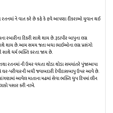
ે રતનમાં ને વાત કરે છે કહે કે હવે આપણા દીકરાઓ યુવાન થઈ
 રબારીના દિકરી સાથે થાય છે. રૂડાપીર બાપુના લગ્ન
ાથે થાય છે. આમ સમય જતા બધા ભાઈઓના લગ્ન પ્રસંગો
 સાથે ધર્મ ભક્તિ કરતા જાય છે.
તથા રતનમાં ની ઉમર વધતા થોડા થોડા સમયાંતરે પુંજાઆપા
વે ઘર-પરીવારની બધી જવાબદારી દેવીદાસબાપુ ઉપર આવે છે.
ગણામાં આવેલ માતાના મઢમાં સેવા ભક્તિ ધુપ દિપમાં લીન
લાકો પસાર કરી નાખે.