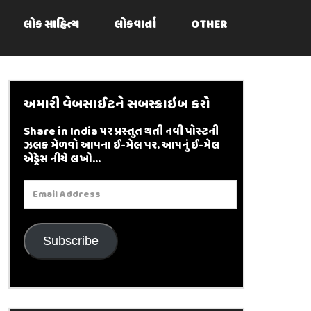
લોક સાહિત્ય
લોકવાર્તા
OTHER
અમારી વેબસાઈટને સબસ્ક્રાઇબ કરો
Share in India પર પ્રસ્તુત થતી નવી પોસ્ટની
ઝલક મેળવો આપના ઈ-મેલ પર. આપનું ઈ-મેલ
એડ્રેસ નીચે લખો...
Email
Address
Subscribe