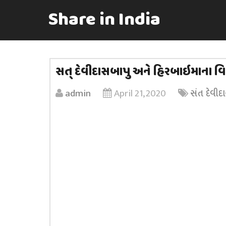
Share in India
સત્ દેવીદાસબાપુ અને હિરબાઇમાના 
admin
April 21, 2020
સંત દેવીદ