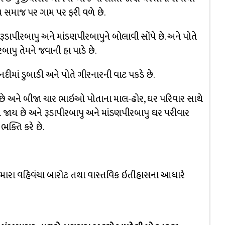
 સમાજ પર ગામ પર ફરી વળે છે.
ડાપીરબાપુ અને માંડણપીરબાપુને બોલાવી સોંપે છે. અને પોતે
બાપુ તેમને જવાની હા પાડે છે.
દીમાં ડુબાડી અને પોતે ગીરનારની વાટ પકડે છે.
હે છે અને બીજા ચાર ભાઇઓ પોતાના માલ-ઢોર, ઘર પરિવાર સાથે
 જાય છે અને રૂડાપીરબાપુ અને માંડણપીરબાપુ ઘર પરીવાર
ભક્તિ કરે છે.
મારા વહિવંચા બારોટ તથા વાસ્તવિક ઇતીહાસના આધારે