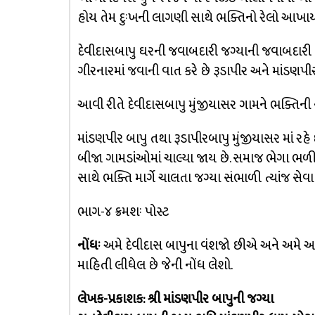
હોય તેમ દુઃખની લાગણી સાથે ભક્તિનો રેલો આખાય
દેવીદાસબાપુ ઘરની જવાબદારી જગ્યાની જવાબદારી રૂ
ગીરનારમાં જવાની વાત કરે છે રૂડાપીર અને માંડણપીર
આવી રીતે દેવીદાસબાપુ મુંજીયાસર ગામને ભક્તિની ન
માંડણપીર બાપુ તથા રૂડાપીરબાપુ મુંજીયાસર માં ર
બીજા ગામડાંઓમાં ચાલ્યા જાય છે. સમાજ ભેગા ભળી
સાથે ભક્તિ માર્ગે ચાલતા જગ્યા સંભાળી ત્યાંજ સેવા 
ભાગ-૪ ક્રમશઃ પોસ્ટ
નોંધઃ
અમે દેવીદાસ બાપુના વંશજો છીએ અને અમે અ
માહિતી લીધેલ છે જેની નોંધ લેશો.
લેખક-પ્રકાશક: શ્રી માંડણપીર બાપુની જગ્યા