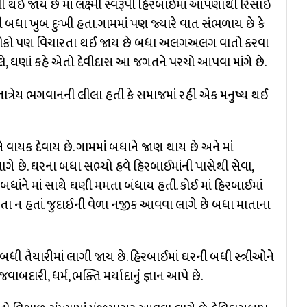
થઈ જાય છે માં લક્ષ્મી સ્વરૂપી હિરબાઈમાં આપણાથી રિસાઈ
બધા ખુબ દુઃખી હતા.ગામમાં પણ જ્યારે વાત સંભળાય છે કે
ગામ લોકો પણ વિચારતા થઈ જાય છે બધા અલગઅલગ વાતો કરવા
લે, ઘણાં કહે એતો દેવીદાસ આ જગતને પરચો આપવા માંગે છે.
દતાત્રેય ભગવાનની લીલા હતી કે સમાજમાં રહી એક મનુષ્ય થઈ
 વાયક દેવાય છે. ગામમાં બધાને જાણ થાય છે અને માં
ે છે. ઘરના બધા સભ્યો હવે હિરબાઈમાંની પાસેથી સેવા,
ે બધાંને માં સાથે ઘણી મમતા બંધાય હતી. કોઈ માં હિરબાઈમાં
 ન હતાં. જુદાઈની વેળા નજીક આવવા લાગે છે બધા માતાના
 બધી તૈયારીમાં લાગી જાય છે. હિરબાઈમાં ઘરની બધી સ્ત્રીઓને
દારી, ધર્મ, ભક્તિ મર્યાદાનું જ્ઞાન આપે છે.