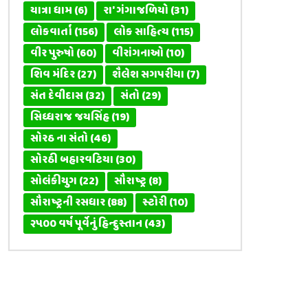
યાત્રા ધામ
(6)
રા' ગંગાજળિયો
(31)
લોકવાર્તા
(156)
લોક સાહિત્ય
(115)
વીર પુરુષો
(60)
વીરાંગનાઓ
(10)
શિવ મંદિર
(27)
શૈલેશ સગપરીયા
(7)
સંત દેવીદાસ
(32)
સંતો
(29)
સિધ્ધરાજ જયસિંહ
(19)
સોરઠ ના સંતો
(46)
સોરઠી બહારવટિયા
(30)
સોલંકીયુગ
(22)
સૌરાષ્ટ્ર
(8)
સૌરાષ્ટ્રની રસધાર
(88)
સ્ટોરી
(10)
૨૫૦૦ વર્ષ પૂર્વેનું હિન્દુસ્તાન
(43)