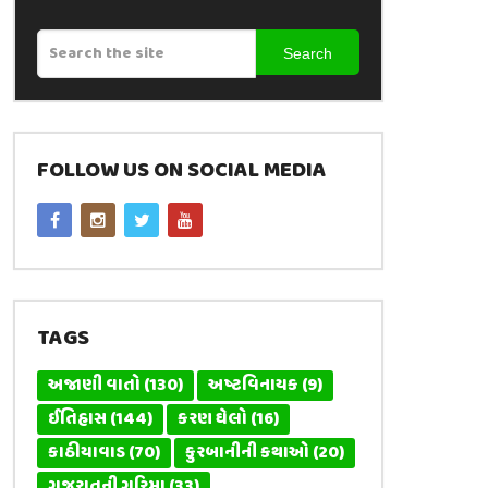
Search
FOLLOW US ON SOCIAL MEDIA
TAGS
અજાણી વાતો
(130)
અષ્ટવિનાયક
(9)
ઈતિહાસ
(144)
કરણ ઘેલો
(16)
કાઠીયાવાડ
(70)
કુરબાનીની કથાઓ
(20)
ગુજરાતની ગરિમા
(33)