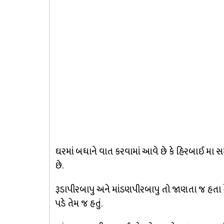
ઘરમાં બધાને વાત કરવામાં આવે છે કે હિરબાઈ મા સ
છે.
રૂડાપીરબાપુ અને માંડણપીરબાપુ તો જાણતા જ હતા કે
પડે તેમ જ હતું.