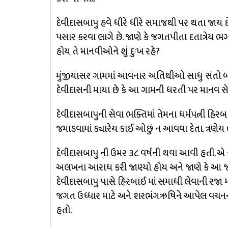
દેવીદાસબાપુ હવે ધીરે ધીરે સમાજથી પર થતા જાય છે
પસાર કરવા લાગે છે. જાણે કે જગતપીતા દતાત્રેય 
હોય તે માનવીઓને શું દુઃખ રહે?
મુંજીયાસર ગામમાં આવનાર અતિથીઓ સાધુ સંતો બ
દેવીદાસની માયા છે કે આ ગામની ધરતી પર માનવ સેવાન
દેવીદાસબાપુની સેવા ભક્તિમાં તેમના ધર્મપત્ની હિ
જમાડવામાં ક્યારેય કાઈ ઓછું ન આવવા દેતા. ત્રણ
દેવીદાસબાપુ ની ઉમર ૩૮ વર્ષની થવા આવી હતી. એ 
અલખના આરાધ કરી જાણ્યો હોય અને જાણે કે આ 
દેવીદાસબાપુ પાસે હિરબાઈ માં સમાધી લેવાની રજા મ
જગત ઉધ્ધાર માટે અને શરભંગઋષિને આપેલ વચનન
હતો.