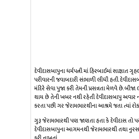
દેવીદાસબાપુના ધર્મપત્ની માં હિરબાઈમાં સાક્ષાત ગૃ
પરીવારની જવાબદારી સંભાળી લીધી હતી. દેવીદાસબાપ
મંદિરે સેવા પુજા કરી તેમની પ્રસન્નતા મેળવે છે
થાય છે તેની ખબર નથી રહેતી દેવીદાસબાપુ અવાર 
કરતા પછી ગર જેરામભારથીના આશ્રમે જતા ત્યાં રોકાત
ગુરૂ જેરામભારથી પણ જાણતા હતા કે દેવીદાસ તો પરમ
દેવીદાસબાપુના આગમનથી જેરામભારથી તથા નુરસાઈ
કરી નાખતાં.