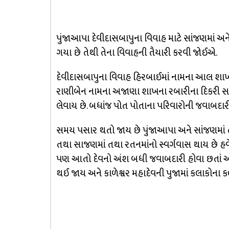
પુંજાઆપા દેવીદાસબાપુના વિવાહ માટે સાંજણમાં અન
ગયા છે તેથી તેના વિવાહની તૈયારી કરવી જોઈએ.
દેવીદાસબાપુના વિવાહ હિરબાઈમાં નામના આલ શાખના
રાણીબેન નામના અજાણા શાખના રબારીના દિકરી સ
લેવાય છે. બધાંજ પોત પોતાના પરિવારોની જવાબદારી
સમય પસાર થતો જાય છે પુંજાઆપા અને સાંજણમાં 
તથા સાજણમાં તથા રતનમાંનો સ્વર્ગવાસ થાય છે હ
પણ આતો દેવનો અંશ બધી જવાબદારી હોવા છતાં આં
થઈ જાય અને કાળેશ્વર મહાદેવની પુજામાં કલાકોના ક