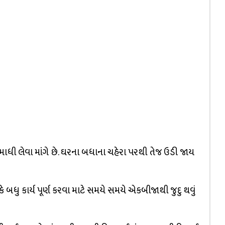
માધી લેવા માંગે છે. ઘરના બધાના ચહેરા પરથી તેજ ઉડી જાય
 બધુ કાર્ય પૂર્ણ કરવા માટે સમયે સમયે એકબીજાથી જુદુ થવું