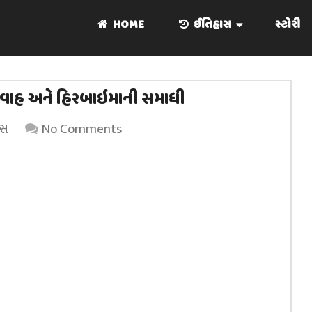
HOME
ઈતિહાસ
સ્ટોરી
વિવાહ અને હિરબાઇમાની સમાધી
ાસ
No Comments