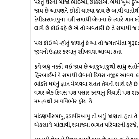
પરંતુ ઘરના બીજા ભાઈઓ, છોકરાઓ બધા ખુબ દુઃખી 
જાય છે આપણને છોડી ચાલ્યા જાય છે આવી વાતોથી 
દેવીદાસબાપુના પત્ની સમાધી લેવાના છે ત્યારે 
લાગે છે કોઈ કહે છે એ તો અવતારી છે તે સમાધી જ 
પણ કોઇ એ ન્હોતું જાણતું કે આ તો જગતપીતા ગુરૂ
જીવનો ઉદ્ધાર કરવાનું શીખવવા આવ્યા હતાં.
હવે બધું નક્કી થઈ જાય છે આજુબાજુથી સાધુ સંતોને
હિરબાઈમાં ને સમાધી લેવાનો દિવસ નજીક આવવા લાગ
ભક્તિ ધર્મનું જ્ઞાન મેળવવા સતત તેમની સાથે રહે છ
વગર એક દિવસ પણ પસાર કરવાનું વિચારી પણ શકતા
મમત્વથી ભાવવિભોર હોય છે.
માંડણપીરબાપુ, રૂડાપીરબાપુ તો બધું જાણતા હતા તે
એકસાથે બોલાવી, સમાજમાં ભગત પરિવારની ફરજે, જવાબ