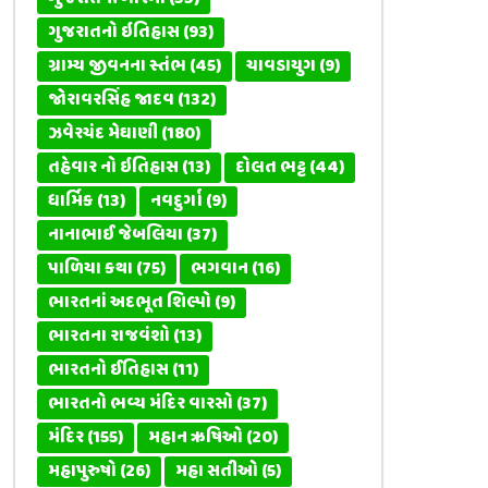
ગુજરાતનો ઇતિહાસ
(93)
ગ્રામ્ય જીવનના સ્તંભ
(45)
ચાવડાયુગ
(9)
જોરાવરસિંહ જાદવ
(132)
ઝવેરચંદ મેઘાણી
(180)
તહેવાર નો ઇતિહાસ
(13)
દોલત ભટ્ટ
(44)
ધાર્મિક
(13)
નવદુર્ગા
(9)
નાનાભાઈ જેબલિયા
(37)
પાળિયા કથા
(75)
ભગવાન
(16)
ભારતનાં અદભૂત શિલ્પો
(9)
ભારતના રાજવંશો
(13)
ભારતનો ઈતિહાસ
(11)
ભારતનો ભવ્ય મંદિર વારસો
(37)
મંદિર
(155)
મહાન ઋષિઓ
(20)
મહાપુરુષો
(26)
મહા સતીઓ
(5)