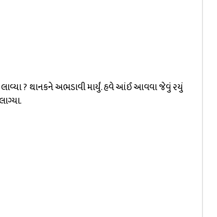
ાવ્યા ? થાનકને અભડાવી માર્યું. હવે આંઈ આવવા જેવું રયું
ાગ્યા.