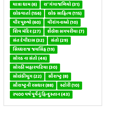
યાત્રા ધામ
(6)
રા' ગંગાજળિયો
(31)
લોકવાર્તા
(156)
લોક સાહિત્ય
(115)
વીર પુરુષો
(60)
વીરાંગનાઓ
(10)
શિવ મંદિર
(27)
શૈલેશ સગપરીયા
(7)
સંત દેવીદાસ
(32)
સંતો
(29)
સિધ્ધરાજ જયસિંહ
(19)
સોરઠ ના સંતો
(46)
સોરઠી બહારવટિયા
(30)
સોલંકીયુગ
(22)
સૌરાષ્ટ્ર
(8)
સૌરાષ્ટ્રની રસધાર
(88)
સ્ટોરી
(10)
૨૫૦૦ વર્ષ પૂર્વેનું હિન્દુસ્તાન
(43)