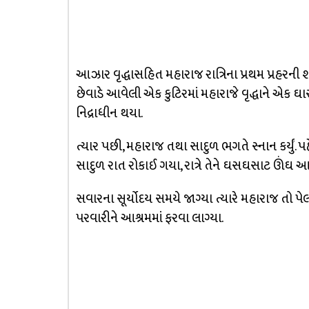
આઝાર વૃદ્ધાસહિત મહારાજ રાત્રિના પ્રથમ પ્રહરની
છેવાડે આવેલી એક કુટિરમાં મહારાજે વૃદ્ધાને એક ઘાસન
નિદ્રાધીન થયા.
ત્યાર પછી, મહારાજ તથા સાદુળ ભગતે સ્નાન કર્યું. પહેરે
સાદુળ રાત રોકાઈ ગયા, રાત્રે તેને ઘસઘસાટ ઊંઘ 
સવારના સૂર્યોદય સમયે જાગ્યા ત્યારે મહારાજ તો પેલ
પરવારીને આશ્રમમાં ફરવા લાગ્યા.