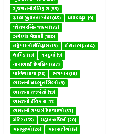
ગુજરાતનો ઇતિહાસ
(93)
ગ્રામ્ય જીવનના સ્તંભ
(45)
ચાવડાયુગ
(9)
જોરાવરસિંહ જાદવ
(132)
ઝવેરચંદ મેઘાણી
(180)
તહેવાર નો ઇતિહાસ
(13)
દોલત ભટ્ટ
(44)
ધાર્મિક
(13)
નવદુર્ગા
(9)
નાનાભાઈ જેબલિયા
(37)
પાળિયા કથા
(75)
ભગવાન
(16)
ભારતનાં અદભૂત શિલ્પો
(9)
ભારતના રાજવંશો
(13)
ભારતનો ઈતિહાસ
(11)
ભારતનો ભવ્ય મંદિર વારસો
(37)
મંદિર
(155)
મહાન ઋષિઓ
(20)
મહાપુરુષો
(26)
મહા સતીઓ
(5)