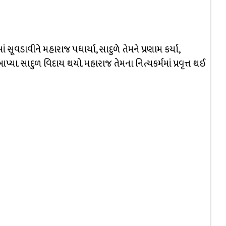
સૂવડાવીને મહારાજ પધાર્યા, સાદુળે તેમને પ્રણામ કર્યા,
ા. સાદુળ વિદાય થયો. મહારાજ તેમના નિત્યકર્મમાં પ્રવૃત્ત થઈ