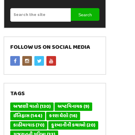
Search
FOLLOW US ON SOCIAL MEDIA
TAGS
અજાણી વાતો
(130)
અષ્ટવિનાયક
(9)
ઈતિહાસ
(144)
કરણ ઘેલો
(16)
કાઠીયાવાડ
(70)
કુરબાનીની કથાઓ
(20)
ગુજરાતની ગરિમા
(33)