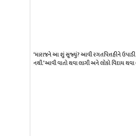
‘મારાજને આ શું સૂજ્યું? આવી રગતપિત્તહીને ઉપાડી લ
નથી.’ આવી વાતો થવા લાગી અને લોકો વિદાય થવા લ