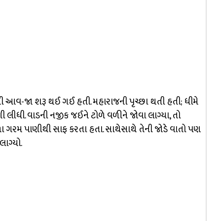
ોની આવ-જા શરૂ થઈ ગઈ હતી. મહારાજની પૃચ્છા થતી હતી; ધીમે
લીધી. વાડની નજીક જઈને ટોળે વળીને જોવા લાગ્યા, તો
 ગરમ પાણીથી સાફ કરતા હતા. સાથેસાથે તેની જોડે વાતો પણ
ાગ્યો.