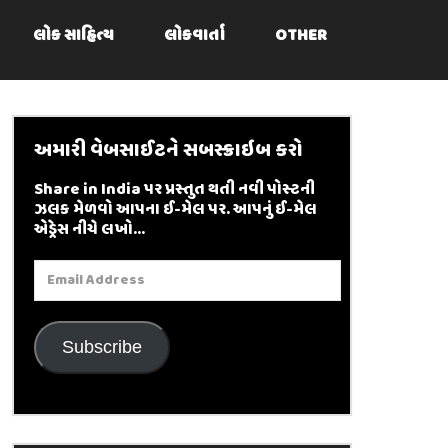
લોક સાહિત્ય
લોકવાર્તા
OTHER
અમારી વેબસાઈટને સબસ્ક્રાઇબ કરો
Share in India પર પ્રસ્તુત થતી નવી પોસ્ટની
ઝલક મેળવો આપના ઈ-મેલ પર. આપનું ઈ-મેલ
એડ્રેસ નીચે લખો...
Email
Address
Subscribe