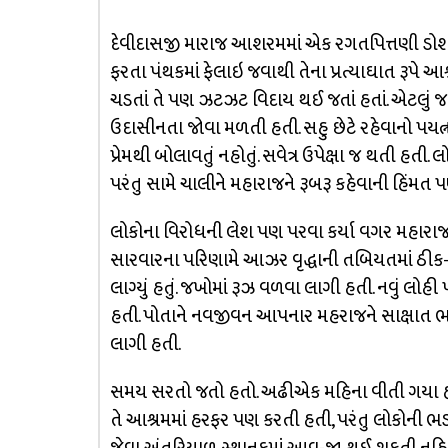
દેવીદાસજી મારાજ આશરમમાં એક રગતપિત્તણી ડોશીને
ફરતા પંથકમાં ફેલાઇ જવાથી તેના પ્રત્યાઘાત રૂ
ચડતાં તે પણ ઝટઝટ વિદાય થઈ જતાં હતાં. એટલું જ 
ઉદાસીનતા જોવા મળતી હતી. સહુ છેટે રહેવાનો પયત્
પ્રેમથી બોલાવતું નહોતું. સવેત્ર ઉપેક્ષા જ થતી હતી.
પરંતુ સામે ચાલીને મહારાજને રૂબરૂ કહેવાની હિંમત 
લોકોના વિરોધની લેશ પણ પરવા કર્યા વગર મહારાજ તો
સારવારના પરિણામે આઝર વૃદ્ધાની તબિયતમાં ઠીક-ઠ
લાગ્યું હતું. જખોમાં રૂઝ વળવા લાગી હતી. નવું લોહી
હતી. પોતાને નવજીવન આપનાર મહરાજને સાક્ષાત ભગવ
લાગી હતી.
સમય સરતો જતો હતો. અઢીએક મહિના વીતી ગયા હતા. 
તે આશ્રમમાં હરફર પણ કરતી હતી, પરંતુ લોકોની ભ