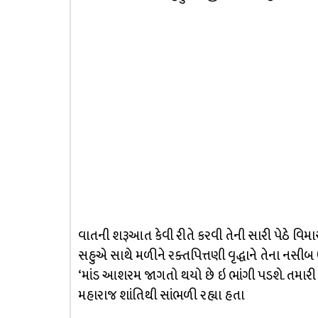
વાતની શરૂઆત કેવી રીતે કરવી તેની સારી પેઠે 
સહુએ સાથે મળીને રક્તપિત્તણી વૃદ્ધાને તેના નસ
‘માંડ આશરમ જાગતો થયો છે ઇ ભાંગી પડશે. તમારી મ
મહારાજ શાંતિથી સાંભળી રહ્યા હતા