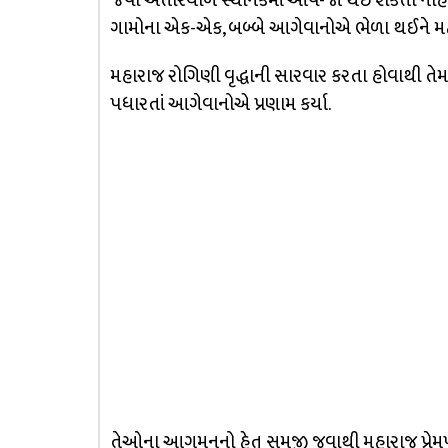
જેવા અંતરિયાળ સ્થાનકમાં આવ-જા થઈ શકતી નહિ 
ગામોના એક-એક, બબ્બે આગેવાનોએ ભેળા થઈને મહા
મહારાજ રોગિણી વૃદ્ધાની સારવાર કરતા હોવાથી ત
પધારતાં આગેવાનોએ પ્રણામ કર્યા.
તેઓના આગમનનો હેતુ સમજી જવાથી મહારાજ પ્રેમપૂ