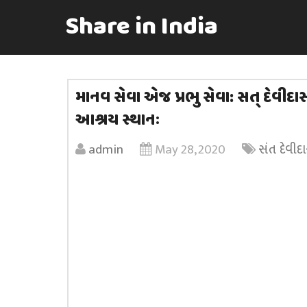
Share in India
માનવ સેવા એજ પ્રભુ સેવા: સત્ દેવીદ
આશ્રય સ્થાનઃ
admin
May 28, 2020
સંત દેવીદ