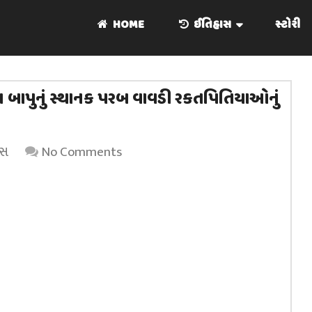
HOME
ઈતિહાસ
સ્ટોરી
ાસ બાપુનું સ્થાનક પરબ વાવડી રકતપિતિયાઓનું
ાસ
No Comments