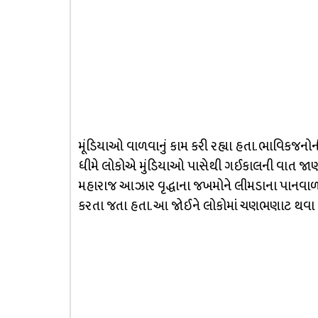
મૂંડિયાઓ વાળવાનું કામ કરી રહ્યા હતા. ભાવિકજન
ધીમે લોકોએ મુંડિયાઓ પાસેથી ગઈકાલની વાત જાણી 
મહારાજ આઝાર વૃદ્ધાના જખમોને લીમડાના પાનવાળા
કરતા જતા હતા. આ જોઈને લોકોમાં ચણભણાટ થવા લ