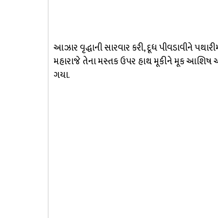
આઝાર વૃદ્ધાની સારવાર કરી, દૂધ પીવડાવીને પથારીમાં 
મહારાજે તેના મસ્તક ઉપર હાથ મૂકીને મૂક આશિષ આપ્ય
ગયા.