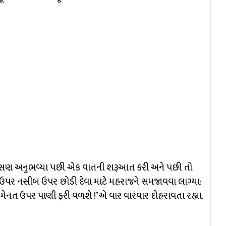
વિમાસણ અનુભવ્યા પછી એક વાતની શરૂઆત કરી અને પછી તો
ીબ ઉપર નસીબ ઉપર છોડી દેવા માટે મહરાજને સમજાવવા લાગ્યા:
ેનત ઉપર પાણી ફરી વળશે !’ એ વાર વારંવાર દોહરાવતા રહ્યા.