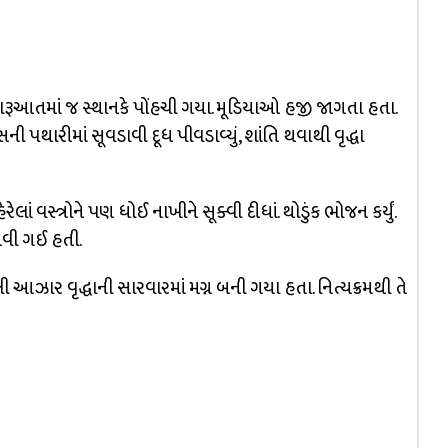
 શરૂઆતમાં જ સ્થાનકે પોંહચી ગયા. મૂડિયાઓ હજી જાગતા હતા.
ી પથારીમાં સૂવડાવી દૂધ પીવડાવ્યું, શાંતિ થવાથી વૃદ્ધા
લાં વસ્ત્રોને પણ ધોઈ નાખીને સૂક્વી દીધાં. થોડુંક ભોજન કર્યું.
આવી ગઈ હતી.
ી આઝાર વૃદ્ધાની સારવારમાં મગ્ન બની ગયા હતા. નિત્યક્રમથી તે