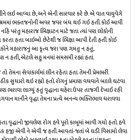
 લઈ આવ્યા છે, અને એની સારવાર કરે છે. એ વાત વાયુવેગે
પે આશ્રમમાં ભક્તજનોની અવર જવર બંધ થઈ ગઈ હતી. કોઈ આવી
નહિ પરંતુ મહારાજ ભિક્ષાટન માટે જતા ત્યાં પણ લોકોની
ન કરતા હતા. બાઇઓ છેટેથી જ ભિક્ષા આપી દેતી હતી. કોઈ
 લોકોને મહારાજનું આ કૃત્ય જરા પણ ગમતુ ન હતું,
પણ ન હતી, એટલે સહુ મનમાં સમસમી રહ્યાં હતાં.
 તેમના સેવાકાર્યમાં લીન રહેતા હતા. તેમની પ્રેમભરી
ીક સુધારો થઇ રહ્યો હતો. રોગનું પ્રમાણ વધવાને બદલે ઘટવા
 પણ ભરાવા લાગ્યું હતું વૃદ્ધાના ચહેરા ઉપર તાજગી દેખાઈ રહી
ાન માનીને વૃદ્ધા તેમના પ્રત્યે અનન્ય ભક્તિભાવ ધરાવવા
વૃદ્ધાનો જીવલેણ રોગ હવે પૂરો કાબૂમાં આવી ગયો હતો. હવે
ડક હજી એવી ને એવી જ હતી. આવતાં-જતાં બે ઘડી વિસામો લેવા