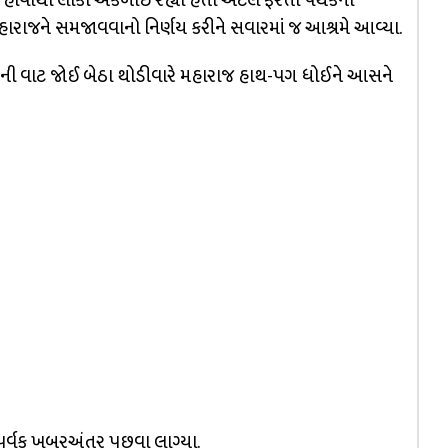
હોવાથી લોકો અકળાઈ રહ્યા હતા એટલે ફરતા પંથકના
રાજને સમજાવવાનો નિર્ણય કરીને સવારમાં જ આશ્રમે આવ્યા.
ેમની વાટ જોઈ બેઠા થોડીવારે મહારાજ હાથ-પગ ધોઈને આસને
ર્વક ખબરઅંતર પૂછવા લાગ્યા.