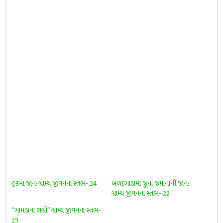
ટ્રકમાં જાન: ગ્રામ્ય જીવનના સ્તંભ- 24
બળદગાડામાં જુના જમાનાની જાન:
ગ્રામ્ય જીવનના સ્તંભ- 22
“ગામડાના લગ્નો” ગ્રામ્ય જીવનના સ્તંભ-
25