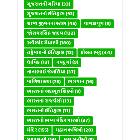
ગુજરાતની ગરિમા
(33)
ગુજરાતનો ઇતિહાસ
(93)
ગ્રામ્ય જીવનના સ્તંભ
(45)
ચાવડાયુગ
(9)
જોરાવરસિંહ જાદવ
(132)
ઝવેરચંદ મેઘાણી
(180)
તહેવાર નો ઇતિહાસ
(13)
દોલત ભટ્ટ
(44)
ધાર્મિક
(13)
નવદુર્ગા
(9)
નાનાભાઈ જેબલિયા
(37)
પાળિયા કથા
(75)
ભગવાન
(16)
ભારતનાં અદભૂત શિલ્પો
(9)
ભારતના રાજવંશો
(13)
ભારતનો ઈતિહાસ
(11)
ભારતનો ભવ્ય મંદિર વારસો
(37)
મંદિર
(155)
મહાન ઋષિઓ
(20)