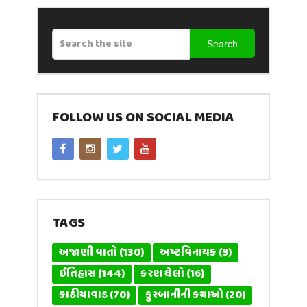
Search
FOLLOW US ON SOCIAL MEDIA
TAGS
અજાણી વાતો
(130)
અષ્ટવિનાયક
(9)
ઈતિહાસ
(144)
કરણ ઘેલો
(16)
કાઠીયાવાડ
(70)
કુરબાનીની કથાઓ
(20)