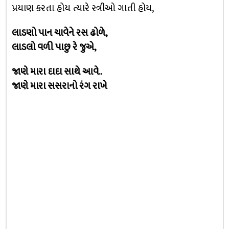
પ્રયાણ કરતા હોય ત્યારે સ્ત્રીઓ ગાતી હોય,
લાડણો પાન ચાવેને રસ ઢોળે,
લાડલો વળી પાછુ રે જુએ,
જાણે મારા દાદા સાથે આવે..
જાણે મારા સસરાનો રંગ રાખે