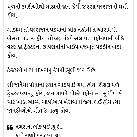
ધૂળની ડમરીઓથી ગાડાની જાન જેવી જ દશા વરરાજાની થતી
હોય,
ગાડામા તો વરરાજાને પડવાની બીક નહોતી તે આરામથી
બેસતા પણ અહીયા તો લગ્ન મંડપે સલામત પહોચવાની બીકે
વરરાજા ટ્રેકટરના છાપરાનીની પાઈપ મજબુત પકડીને બેઠા
હોય,
ટેકટરને પાટા નાખવાનુ કંપની ભૂલી જ ગઈ છે.
સૌ જાનૈયા પોતાના સ્થાને ગોઠવાઇ ગયા હોય. સિગ્નલ મળે
ટ્રેકટર ઉપડતુ હોય, જાન ગામને ગોદરે પહોચે ત્યા સુધીમા બે
ચાર ખાડા આવ્યે આપોઆપ બેસવાની જગા થઈ હોય ત્યા
જાનડીઓએ ગીત ઉપાડ્યુ હોય,
નગરીના લોકે પુછીયુ રે…
કયો રાણો પરણવા જાય