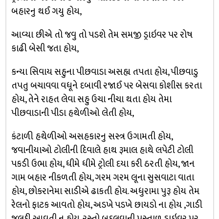
બહારનુ થઈ ગયુ હોય,
આવ્યા છીએ તો જવુ તો પડશે તેમ સમજી ડ્રાઇવર પર રોષ
કાઢી બેસી જતા હોય,
કન્યા સિવાય સહુના પીછવાડા અસહ્ય તપતા હોય, પીછવાડુ
તપતુ બચાવવા વધૂને દબાવી રજાઈ પર બેસવા કોશીસ કરતા
હોય, તેને રાહત લેવા સહુ ઉચા નીચા થતા હોય તેમા
પીછવાડાની પીડા હથેળીઓ લેતી હોય,
કંટાળી હથેળીઓ અસહકારનુ સસ્ત્ર ઉગામતી હોય,
જવાનીયાઓ ટોલીની દિવાલે હાથ રૂમાલ હાથે લપેટી ટોલી
પકડી ઉભા હોય, ધીમે ધીમે ટ્રોલી દયા કરી ઠરતી હોય, જાન
ગામ બહાર નીકળતી હોય, ગરમ ગરમ લૂના સુસવાટા વાતા
હોય, છોકરાનેમા સાડીએ ઢાકતી હોય. અધુરામા પુરૂ હોય તેમ
રેલનો ફાટક આવતો હોય, અડખે પડખે છાયડો ના હોય ,ગાડી
જલદી આવતી ન હોય, રસ્તો બદલવાની પસ્તાળ ડ્રાઇવર પર