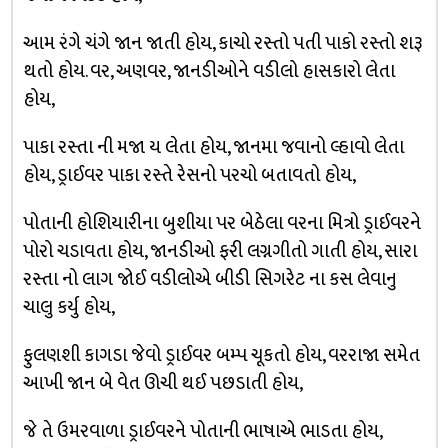
આમ રંગે ચંગે જાન જાતી હોય, કાચો રસ્તો પતી પાકો રસ્તો શરૂ
થતો હોય. વર, અણવર, જાનડીઓને વડીલો હાસકારો લેતા
હોય,
પાકા રસ્તા ની મજા ય લેતા હોય, જાનમા જવાનો લ્હાવો લેતા
હોય, ડ્રાઈવર પાકા રસ્તે રેસનો પરચો બતાવતો હોય,
પોતાની હોશિયારીના બુશીયા પર બેઠેલા વરના મિત્રો ડ્રાઈવરને
પોરો ચડાવતા હોય, જાનડીઓ ફરી લગ્નગીતો ગાતી હોય, સારા
રસ્તા નો લાગ જોઈ વડીલોએ બીડી સિગરેટ ના કસ લેવાનુ
ચાલુ કર્યુ હોય,
ફુલણશી કાગડા જેવો ડ્રાઈવર બમ્પ ચૂકતો હોય, વરરાજા સમેત
આખી જાન બે વેત ઊચી થઈ પછડાતી હોય,
જે તે ઉમરવાળા ડ્રાઈવરને પોતાની ભાષાએ ભાડતા હોય,