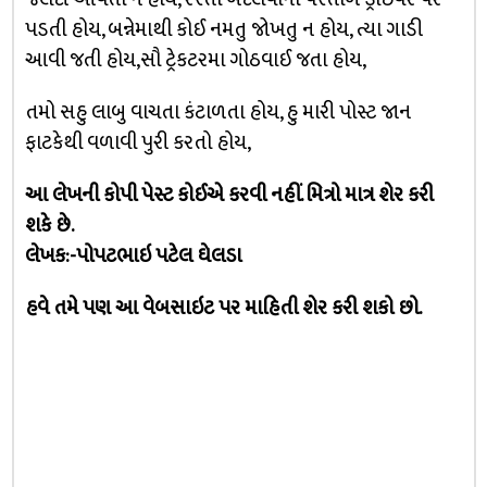
પડતી હોય, બન્નેમાથી કોઈ નમતુ જોખતુ ન હોય, ત્યા ગાડી
આવી જતી હોય,સૌ ટ્રેકટરમા ગોઠવાઈ જતા હોય,
તમો સહુ લાબુ વાચતા કંટાળતા હોય, હુ મારી પોસ્ટ જાન
ફાટકેથી વળાવી પુરી કરતો હોય,
આ લેખની કોપી પેસ્ટ કોઈએ કરવી નહીં. મિત્રો માત્ર શેર કરી
શકે છે.
લેખક:-પોપટભાઇ પટેલ ઘેલડા
હવે તમે પણ આ વેબસાઇટ પર માહિતી શેર કરી શકો છો.