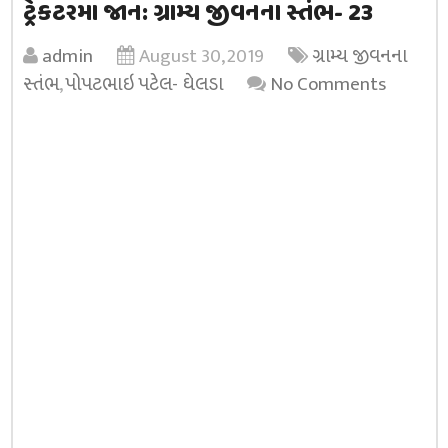
ટ્રેકટરમા જાન: ગ્રામ્ય જીવનના સ્તંભ- 23
admin
August 30, 2019
ગ્રામ્ય જીવનના
સ્તંભ
,
પોપટભાઇ પટેલ- ઘેલડા
No Comments