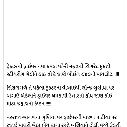
ટ્રેકટરનો ડ્રાઈવર નવા કપડા પહેરી મફતની સિગરેટ ફુકતો
સ્ટીયરીગ બેઠોને ઠાઠ તો કે જાણે બોઇગ ૭૪૭નો પાયલોટ…!!!
સિગ્નલ મળે તે પહેલા ટ્રેકટરના વીઆઇપી લોન્જ બુસીયા પર
અગાઉ બેઠેલાને ડ્રાઈવર ધમકાવી ઉતારતો હોય જાણે કોઈ
મોટા જહાજનો કેપ્ટન !!!!!
વરરાજા આગળના બુશિયા પર ડ્રાઇવરની પાછળ પાટીયા પર
રજાઈ પાથરી બેઠા હોય, કાચા રસ્તે બુશિયાને ટ્રોલી વચ્ચે ઉડતી