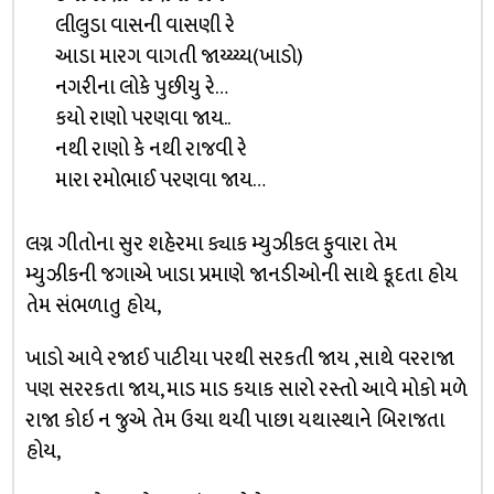
લીલુડા વાસની વાસણી રે
આડા મારગ વાગતી જાય્ય્ય્ય(ખાડો)
નગરીના લોકે પુછીયુ રે…
કયો રાણો પરણવા જાય..
નથી રાણો કે નથી રાજવી રે
મારા રમોભાઈ પરણવા જાય…
લગ્ન ગીતોના સુર શહેરમા ક્યાક મ્યુઝીકલ ફુવારા તેમ
મ્યુઝીકની જગાએ ખાડા પ્રમાણે જાનડીઓની સાથે કૂદતા હોય
તેમ સંભળાતુ હોય,
ખાડો આવે રજાઈ પાટીયા પરથી સરકતી જાય ,સાથે વરરાજા
પણ સરરકતા જાય, માડ માડ કયાક સારો રસ્તો આવે મોકો મળે
રાજા કોઇ ન જુએ તેમ ઉચા થયી પાછા યથાસ્થાને બિરાજતા
હોય,