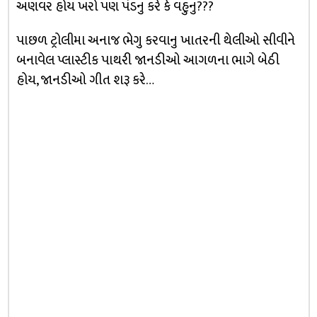
અણવર હોય ખરો પણ પંડનુ કરે કે વહુનુ???
પાછળ ટ્રોલીમા અનાજ ભેગુ કરવાનુ ખાતરની થેલીઓ સીવીને
બનાવેલ પ્લાસ્ટીક પાથરી જાનડીઓ આગળના ભાગે બેઠી
હોય, જાનડીઓ ગીત શરૂ કરે…