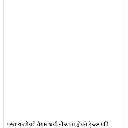
વરરાજા રંગેચંગે તૈયાર થયી નીકળતા હોયને ટ્રેકટર પ્રતિ