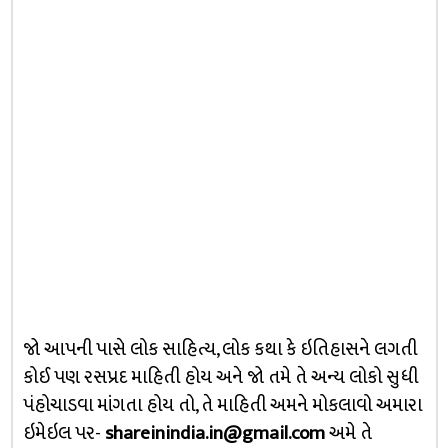
જો આપની પાસે લોક સાહિત્ય, લોક કથા કે ઇતિહાસને લગતી
કોઈ પણ રસપ્રદ માહિતી હોય અને જો તમે તે અન્ય લોકો સુધી
પંહોચાડવા માંગતા હોય તો, તે માહિતી અમને મોકલાવો અમારા
ઇમેઇલ પર-
shareinindia.in@gmail.com
અમે તે