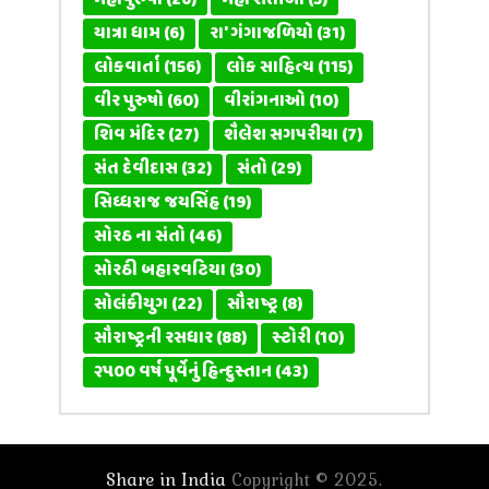
મહાપુરુષો
(26)
મહા સતીઓ
(5)
યાત્રા ધામ
(6)
રા' ગંગાજળિયો
(31)
લોકવાર્તા
(156)
લોક સાહિત્ય
(115)
વીર પુરુષો
(60)
વીરાંગનાઓ
(10)
શિવ મંદિર
(27)
શૈલેશ સગપરીયા
(7)
સંત દેવીદાસ
(32)
સંતો
(29)
સિધ્ધરાજ જયસિંહ
(19)
સોરઠ ના સંતો
(46)
સોરઠી બહારવટિયા
(30)
સોલંકીયુગ
(22)
સૌરાષ્ટ્ર
(8)
સૌરાષ્ટ્રની રસધાર
(88)
સ્ટોરી
(10)
૨૫૦૦ વર્ષ પૂર્વેનું હિન્દુસ્તાન
(43)
Share in India
Copyright © 2025.