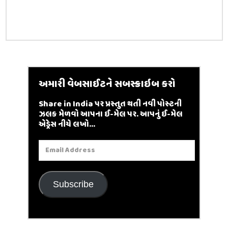
અમારી વેબસાઈટને સબસ્ક્રાઇબ કરો
Share in India પર પ્રસ્તુત થતી નવી પોસ્ટની
ઝલક મેળવો આપના ઈ-મેલ પર. આપનું ઈ-મેલ
એડ્રેસ નીચે લખો...
Email
Address
Subscribe