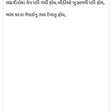
લગ્નગીતોમા ગેપ પડી ગયી હોય, બીડીઓ બુઝાવવી પડી હોય,
આમ કરતા વેવાઈનુ ગામ દેખાતુ હોય,