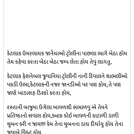
કેટલાક ઉમરલાયક જાનૈયાઓ ટ્રોલીના પાછલા ભાગે બેઠા હોય
તેમ કહેવા કરતા બેઠા બેઠા જમ્પ લેતા હોય તેવુ લાગતુ,
કેટલાક ફેશનેબલ જુવાનિયા ટ્રોલીની નાની દિવાલને થાભલીઓ
પકડી ઉભા,કેટલાકની નજર જાનડીઓ પર પણ હોય, તે પણ
જાણે ખાડાસહ ડિસ્કો કરતા હોય,
રસ્તાની બાજુમા ઉગેલા બાવળથી સંભાળવુ એ તેમને
પ્રતિષ્ઠાનો સવાલ હોય,ક્યાક કોઈ બાવળની કાટાળી ડાળી
ચૂબન કરી ન જાય!!!! કેમ તેના ચુબનના ડાઘ દીર્ધાયુ હોય તેના
જવાબે વિકટ હોય,