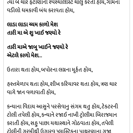
ત્યા બે ચાર ફટાણાની સ્પેસ્યાલીસ્ટ ચાલુ કરતી હોય, ગામના
વડીલો ધમકાવી બંધ કરાવતા હોય,
લાડા લાડા ચ્યમ કાળો મેશ
તારી મા એ શુ ખાઈ જણ્યો રે
તારી માએ જાબૂ ખાઈને જણ્યો રે
એટલે કાળો મેશ…
ઉતારા થતા હોય, બપોરના લગ્નના મૂર્હત હોય,
હસ્તમેળાપ થતા હોય, શીખ કરિયાવર થતા હોય, ત્રણ ચાર
વાગે જાન વળાવાતી હોય,
કન્યાના વિદાય આસુને પરસેવાનુ સંગમ થતુ હોય, ટેકટરની
ટોલી તપેલી હોય, કન્યાને રજાઈ નાખી ટ્રોલીમા બિરાજમાન
કરાતી હોય, સહુ પાછા યથાસ્થાને ગોઠવાતા હોય, તપેલી
ટ્રોલીની ગરમીથી ઉગારવુ પ્લાસ્ટિકના પાથરણાના ગજા