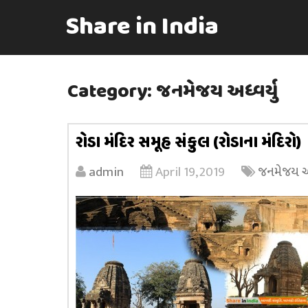
Share in India
Category:
જનમેજય અધ્વર્યુ
રોડા મંદિર સમૂહ સંકુલ (રોડાના મંદિરો)
admin
April 19, 2019
જનમેજય અધ