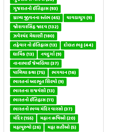
ગુજરાતનો ઇતિહાસ
(93)
ગ્રામ્ય જીવનના સ્તંભ
(45)
ચાવડાયુગ
(9)
જોરાવરસિંહ જાદવ
(132)
ઝવેરચંદ મેઘાણી
(180)
તહેવાર નો ઇતિહાસ
(13)
દોલત ભટ્ટ
(44)
ધાર્મિક
(13)
નવદુર્ગા
(9)
નાનાભાઈ જેબલિયા
(37)
પાળિયા કથા
(75)
ભગવાન
(16)
ભારતનાં અદભૂત શિલ્પો
(9)
ભારતના રાજવંશો
(13)
ભારતનો ઈતિહાસ
(11)
ભારતનો ભવ્ય મંદિર વારસો
(37)
મંદિર
(155)
મહાન ઋષિઓ
(20)
મહાપુરુષો
(26)
મહા સતીઓ
(5)