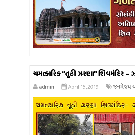
ચમત્કારિક “તૂટી ઝરણા” શિવમંદિર – 
admin
April 15, 2019
જનમેજય અધ