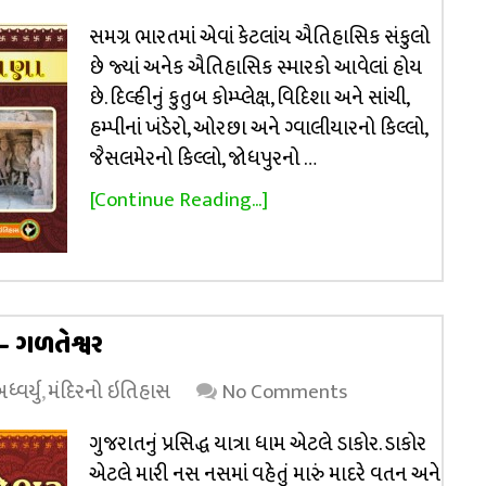
સમગ્ર ભારતમાં એવાં કેટલાંય ઐતિહાસિક સંકુલો
છે જ્યાં અનેક ઐતિહાસિક સ્મારકો આવેલાં હોય
છે. દિલ્હીનું કુતુબ કોમ્પ્લેક્ષ, વિદિશા અને સાંચી,
હમ્પીનાં ખંડેરો, ઓરછા અને ગ્વાલીયારનો કિલ્લો,
જૈસલમેરનો કિલ્લો, જોધપુરનો …
[Continue Reading...]
– ગળતેશ્વર
્વર્યુ
,
મંદિરનો ઇતિહાસ
No Comments
ગુજરાતનું પ્રસિદ્ધ યાત્રા ધામ એટલે ડાકોર. ડાકોર
એટલે મારી નસ નસમાં વહેતું મારું માદરે વતન અને