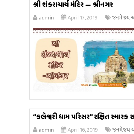
શ્રી શંકરાચાર્ય મંદિર — શ્રીનગર
admin
April 17, 2019
જનમેજય અધ્
“કલેશ્વરી ધામ પરિસર” રક્ષિત સ્મારક
admin
April 16, 2019
જનમેજય અધ