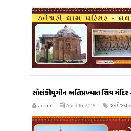
સોલંકીયુગીન અતિપ્રખ્યાત શિવ મંદિર 
admin
April 16, 2019
જનમેજય અધ