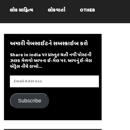
લોક સાહિત્ય
લોકવાર્તા
OTHER
અમારી વેબસાઈટને સબસ્ક્રાઇબ કરો
Share in India પર પ્રસ્તુત થતી નવી પોસ્ટની
ઝલક મેળવો આપના ઈ-મેલ પર. આપનું ઈ-મેલ
એડ્રેસ નીચે લખો...
Email
Address
Subscribe