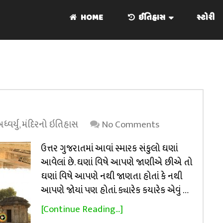
HOME
ઈતિહાસ
સ્ટોરી
્વર્યુ
,
મંદિરનો ઇતિહાસ
No Comments
ઉત્તર ગુજરાતમાં આવાં સ્મારક સંકુલો ઘણાં
આવેલાં છે. ઘણાં વિષે આપણે જાણીએ છીએ તો
ઘણાં વિષે આપણે નથી જાણતા હોતાં કે નથી
આપણે જોયાં પણ હોતાં. ક્યારેક કયારેક એવું …
[Continue Reading...]