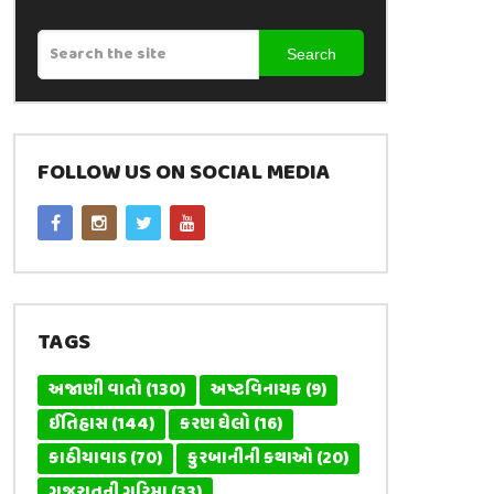
Search
FOLLOW US ON SOCIAL MEDIA
TAGS
અજાણી વાતો
(130)
અષ્ટવિનાયક
(9)
ઈતિહાસ
(144)
કરણ ઘેલો
(16)
કાઠીયાવાડ
(70)
કુરબાનીની કથાઓ
(20)
ગુજરાતની ગરિમા
(33)