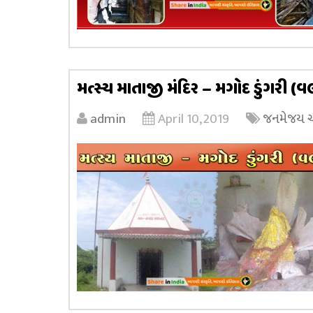
મત્સ્ય માતાજી મંદિર – મગોદ ડુંગરી (
admin
April 10, 2019
જનમેજય અધ