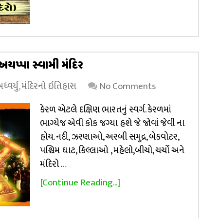
 અયપ્પા સ્વામી મંદિર
્વર્યુ
,
મંદિરનો ઇતિહાસ
No Comments
કેરળ એટલે દક્ષિણ ભારતનું સ્વર્ગ. કેરળમાં
ભાગ્યેજ એવી કોક જગ્યા હશે જે જોવાં જેવી ના
હોય. નદી, ઝરણાઓ, અરબી સમુદ્ર, બેકવોટર,
પશ્ચિમ ઘાટ, કિલ્લાઓ , મહેલો,બીચો, ચર્ચો અને
મંદિરો …
[Continue Reading...]