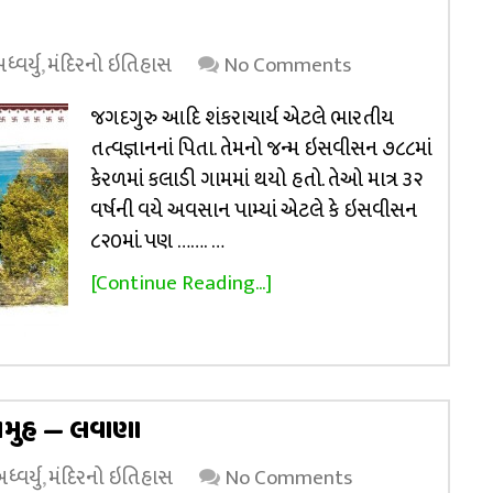
વર્યુ
,
મંદિરનો ઇતિહાસ
No Comments
જગદગુરુ આદિ શંકરાચાર્ય એટલે ભારતીય
તત્વજ્ઞાનનાં પિતા. તેમનો જન્મ ઇસવીસન ૭૮૮માં
કેરળમાં કલાડી ગામમાં થયો હતો. તેઓ માત્ર ૩૨
વર્ષની વયે અવસાન પામ્યાં એટલે કે ઇસવીસન
૮૨૦માં. પણ ……. …
[Continue Reading...]
 સમુહ — લવાણા
્વર્યુ
,
મંદિરનો ઇતિહાસ
No Comments