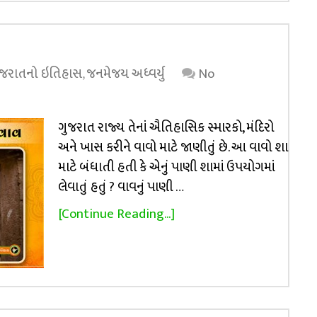
ુજરાતનો ઇતિહાસ
,
જનમેજય અધ્વર્યુ
No
ગુજરાત રાજ્ય તેનાં ઐતિહાસિક સ્મારકો, મંદિરો
અને ખાસ કરીને વાવો માટે જાણીતું છે. આ વાવો શા
માટે બંધાતી હતી કે એનું પાણી શામાં ઉપયોગમાં
લેવાતું હતું ? વાવનું પાણી …
[Continue Reading...]