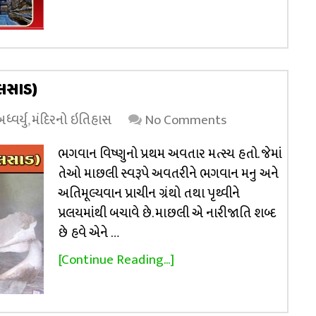
વલસાડ)
્વર્યુ
,
મંદિરનો ઇતિહાસ
No Comments
ભગવાન વિષ્ણુનો પ્રથમ અવતાર મત્સ્ય હતો. જેમાં
તેઓ માછલી સ્વરૂપે અવતરીને ભગવાન મનુ અને
અતિમૂલ્યવાન પ્રાચીન ગ્રંથો તથા પૃથ્વીને
પ્રલયમાંથી બચાવે છે. માછલી એ નારીજાતિ શબ્દ
છે હવે એને …
[Continue Reading...]