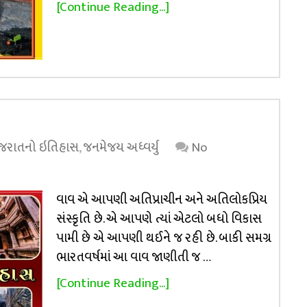
[Continue Reading...]
ુજરાતનો ઇતિહાસ
,
જનમેજય અધ્વર્યુ
No
વાવ એ આપણી અતિપ્રાચીન અને અતિલોકપ્રિય
સંસ્કૃતિ છે. એ આપણે ત્યાં એટલો બધો વિકાસ
પામી છે એ આપણી થઈને જ રહી છે. બાકી સમગ્ર
ભારતવર્ષમાં આ વાવ જાણીતી જ …
[Continue Reading...]