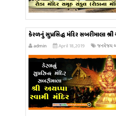
કેરળનું સુપ્રસિદ્ધ મંદિર સબરીમાલા શ્રી
admin
April 18, 2019
જનમેજય અધ