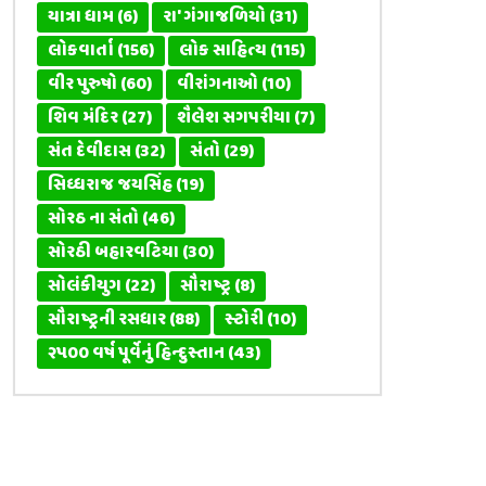
યાત્રા ધામ
(6)
રા' ગંગાજળિયો
(31)
લોકવાર્તા
(156)
લોક સાહિત્ય
(115)
વીર પુરુષો
(60)
વીરાંગનાઓ
(10)
શિવ મંદિર
(27)
શૈલેશ સગપરીયા
(7)
સંત દેવીદાસ
(32)
સંતો
(29)
સિધ્ધરાજ જયસિંહ
(19)
સોરઠ ના સંતો
(46)
સોરઠી બહારવટિયા
(30)
સોલંકીયુગ
(22)
સૌરાષ્ટ્ર
(8)
સૌરાષ્ટ્રની રસધાર
(88)
સ્ટોરી
(10)
૨૫૦૦ વર્ષ પૂર્વેનું હિન્દુસ્તાન
(43)