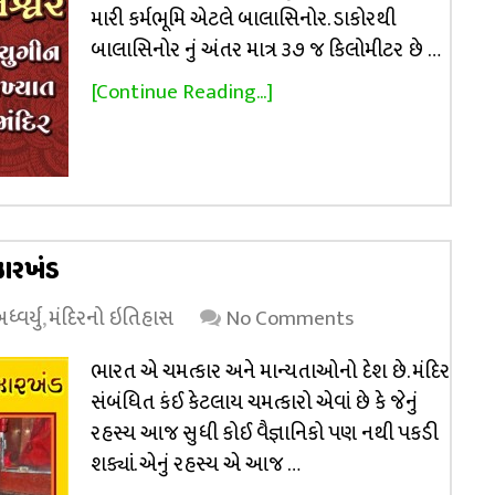
મારી કર્મભૂમિ એટલે બાલાસિનોર. ડાકોરથી
બાલાસિનોર નું અંતર માત્ર ૩૭ જ કિલોમીટર છે …
[Continue Reading...]
ઝારખંડ
્વર્યુ
,
મંદિરનો ઇતિહાસ
No Comments
ભારત એ ચમત્કાર અને માન્યતાઓનો દેશ છે. મંદિર
સંબંધિત કંઈ કેટલાય ચમત્કારો એવાં છે કે જેનું
રહસ્ય આજ સુધી કોઈ વૈજ્ઞાનિકો પણ નથી પકડી
શક્યાં. એનું રહસ્ય એ આજ …