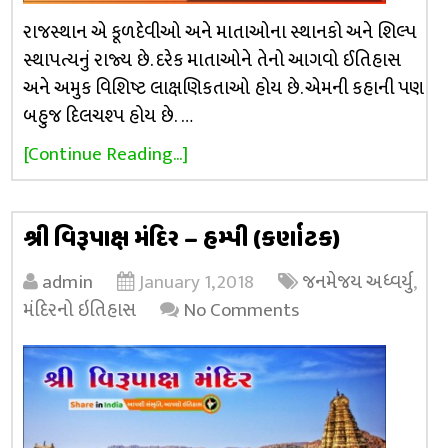
રાજસ્થાન એ કૂળદેવીઓ અને માતાઓના સ્થાનકો અને શિલ્પ
સ્થાપત્યનું રાજ્ય છે. દરેક માતાઓને તેનો આગવો ઈતિહાસ
અને અમુક વિશિષ્ટ લાક્ષણિકતાઓ હોય છે. એમની કહાની પણ
બહુજ દિલચશ્પ હોય છે. …
[Continue Reading...]
શ્રી વિરૂપાક્ષ મંદિર – હમ્પી (કર્ણાટક)
admin
January 1, 2018
જનમેજય અધ્વર્યુ
,
મંદિરનો ઇતિહાસ
No Comments