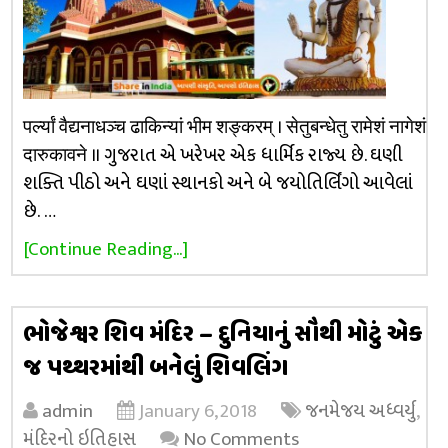
पर्ल्यां वैद्यनाधञ्च ढाकिन्यां भीम शङ्करम् । सेतुबन्धेतु रामेशं नागेशं
दारुकावने ॥ ગુજરાત એ ખરેખર એક ધાર્મિક રાજ્ય છે. ઘણી
શક્તિ પીઠો અને ઘણાં સ્થાનકો અને બે જયોતિર્લિંગો આવેલાં
છે. …
[Continue Reading...]
ભોજેશ્વર શિવ મંદિર – દુનિયાનું સૌથી મોટું એક
જ પથ્થરમાંથી બનેલું શિવલિંગ
admin
January 6, 2018
જનમેજય અધ્વર્યુ
,
મંદિરનો ઇતિહાસ
No Comments