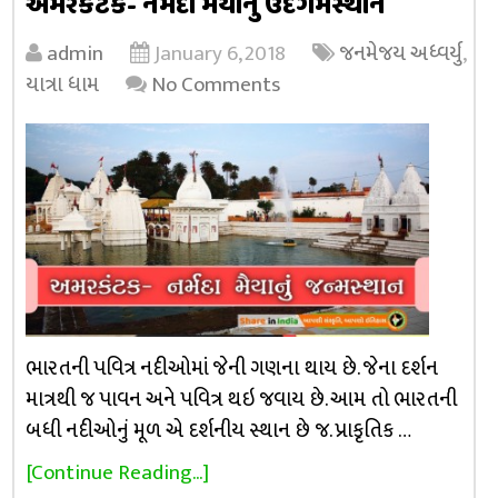
અમરકંટક- નર્મદા મૈયાનું ઉદગમસ્થાન
admin
January 6, 2018
જનમેજય અધ્વર્યુ
,
યાત્રા ધામ
No Comments
ભારતની પવિત્ર નદીઓમાં જેની ગણના થાય છે. જેના દર્શન
માત્રથી જ પાવન અને પવિત્ર થઇ જવાય છે. આમ તો ભારતની
બધી નદીઓનું મૂળ એ દર્શનીય સ્થાન છે જ. પ્રાકૃતિક …
[Continue Reading...]