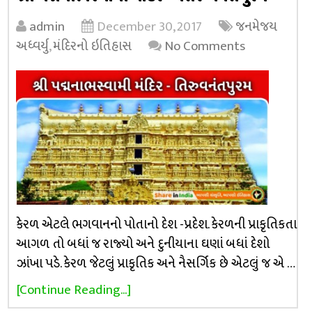
admin
December 30, 2017
જનમેજય
અધ્વર્યુ
,
મંદિરનો ઇતિહાસ
No Comments
કેરળ એટલે ભગવાનનો પોતાનો દેશ -પ્રદેશ. કેરળની પ્રાકૃતિકતા
આગળ તો બધાં જ રાજ્યો અને દુનીયાના ઘણાં બધાં દેશો
ઝાંખા પડે. કેરળ જેટલું પ્રાકૃતિક અને નૈસર્ગિક છે એટલું જ એ …
[Continue Reading...]