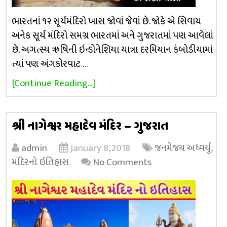
ભારતનાં ૧૨ સૂર્યમંદિરો ખાસ જોવાં જેવાં છે. જોકે એ સિવાય
અનેક સૂર્ય મંદિરો સમગ્ર ભારતમાં અને ગુજરાતમાં પણ આવેલાં
છે. અગત્સ્ય ઋષિની ઇન્ડોનેશિયા યાત્રા દરમિયાન કંબોડીયામાં
ત્યાં પણ અંગકોરવાટ …
[Continue Reading...]
શ્રી નાગેશ્વર મહાદેવ મંદિર – ગુજરાત
admin
January 8, 2018
જનમેજય અધ્વર્યુ
,
મંદિરનો ઇતિહાસ
No Comments