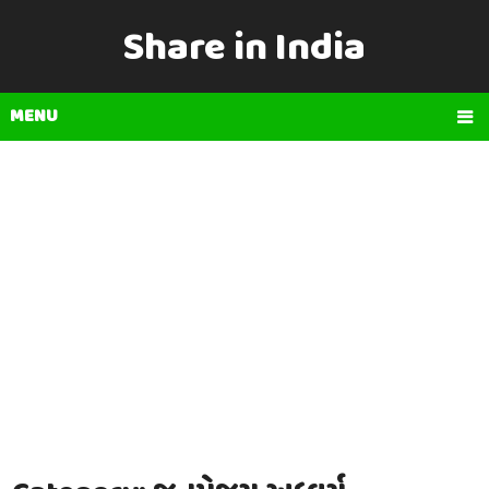
Share in India
MENU