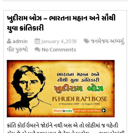
ખુદીરામ બોઝ – ભારતના મહાન અને સૌથી
યુવા ક્રાંતિકારી
admin
January 4, 2018
જનમેજય અધ્વર્યુ
,
વીર પુરુષો
No Comments
ક્રાંતિ કોઈ ઉંમરને જોઇને નથી બસ એ તો લોહીમાં જ વહેતી