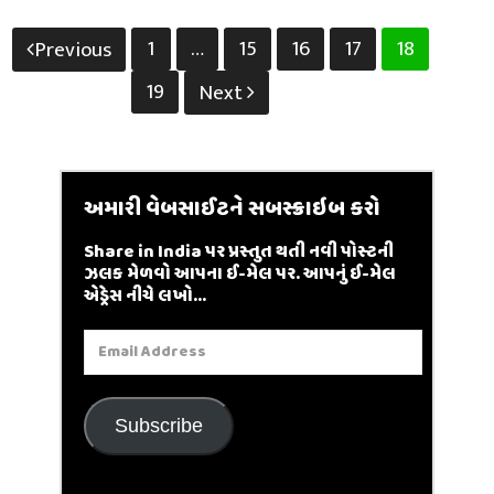
Posts
1
…
15
16
17
18
Previous
pagination
19
Next
અમારી વેબસાઈટને સબસ્ક્રાઇબ કરો
Share in India પર પ્રસ્તુત થતી નવી પોસ્ટની
ઝલક મેળવો આપના ઈ-મેલ પર. આપનું ઈ-મેલ
એડ્રેસ નીચે લખો...
Email
Address
Subscribe