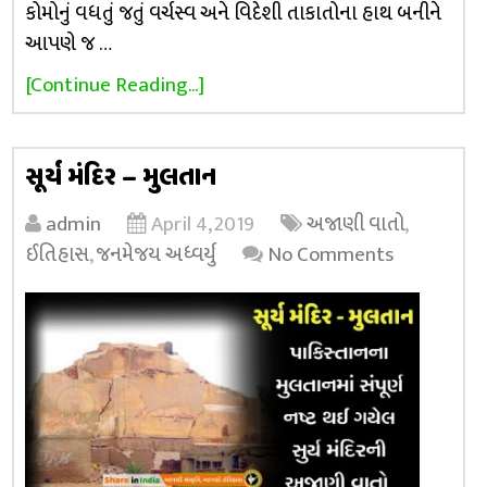
કોમોનું વધતું જતું વર્ચસ્વ અને વિદેશી તાકાતોના હાથ બનીને
આપણે જ …
[Continue Reading...]
સૂર્ય મંદિર – મુલતાન
admin
April 4, 2019
અજાણી વાતો
,
ઈતિહાસ
,
જનમેજય અધ્વર્યુ
No Comments