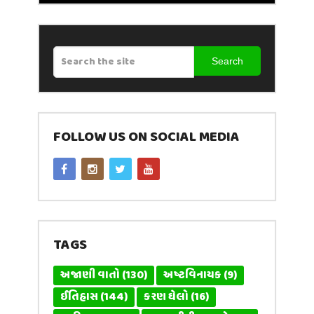
Search
FOLLOW US ON SOCIAL MEDIA
TAGS
અજાણી વાતો
(130)
અષ્ટવિનાયક
(9)
ઈતિહાસ
(144)
કરણ ઘેલો
(16)