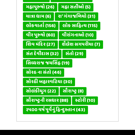
મહાપુરુષો
(26)
મહા સતીઓ
(5)
યાત્રા ધામ
(6)
રા' ગંગાજળિયો
(31)
લોકવાર્તા
(156)
લોક સાહિત્ય
(115)
વીર પુરુષો
(60)
વીરાંગનાઓ
(10)
શિવ મંદિર
(27)
શૈલેશ સગપરીયા
(7)
સંત દેવીદાસ
(32)
સંતો
(29)
સિધ્ધરાજ જયસિંહ
(19)
સોરઠ ના સંતો
(46)
સોરઠી બહારવટિયા
(30)
સોલંકીયુગ
(22)
સૌરાષ્ટ્ર
(8)
સૌરાષ્ટ્રની રસધાર
(88)
સ્ટોરી
(10)
૨૫૦૦ વર્ષ પૂર્વેનું હિન્દુસ્તાન
(43)