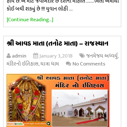
હોય છે. એ માટે જવાબદાર છે દેશનો માહોલ ……. ભલા એમાંથી
કોઈ બચી શક્યું છે !!! યુવાન લોહી …
[Continue Reading...]
શ્રી આવડ માતા (તનોટ માતા) – રાજસ્થાન
admin
January 3, 2018
જનમેજય અધ્વર્યુ
,
મંદિરનો ઇતિહાસ
,
યાત્રા ધામ
No Comments