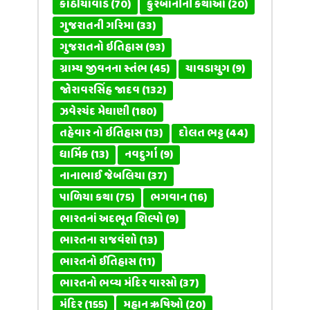
કાઠીયાવાડ
(70)
કુરબાનીની કથાઓ
(20)
ગુજરાતની ગરિમા
(33)
ગુજરાતનો ઇતિહાસ
(93)
ગ્રામ્ય જીવનના સ્તંભ
(45)
ચાવડાયુગ
(9)
જોરાવરસિંહ જાદવ
(132)
ઝવેરચંદ મેઘાણી
(180)
તહેવાર નો ઇતિહાસ
(13)
દોલત ભટ્ટ
(44)
ધાર્મિક
(13)
નવદુર્ગા
(9)
નાનાભાઈ જેબલિયા
(37)
પાળિયા કથા
(75)
ભગવાન
(16)
ભારતનાં અદભૂત શિલ્પો
(9)
ભારતના રાજવંશો
(13)
ભારતનો ઈતિહાસ
(11)
ભારતનો ભવ્ય મંદિર વારસો
(37)
મંદિર
(155)
મહાન ઋષિઓ
(20)