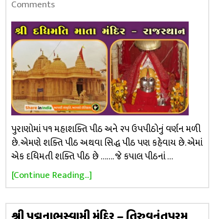
Comments
પુરાણોમાં ૫૧ મહાશક્તિ પીઠ અને ૨૫ ઉપપીઠોનું વર્ણન મળી
છે. એમણે શક્તિ પીઠ અથવા સિદ્ધ પીઠ પણ કહેવાય છે. એમાં
એક દધિમતી શક્તિ પીઠ છે ……. જે કપાલ પીઠનાં …
[Continue Reading...]
શ્રી પદ્મનાભસ્વામી મંદિર – તિરુવનંતપુરમ