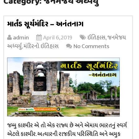
Category:
જનમેજય અધ્વર્યુ
માર્તંડ સૂર્યમંદિર – અનંતનાગ
admin
April 6, 2019
ઈતિહાસ
,
જનમેજય
અધ્વર્યુ
,
મંદિરનો ઇતિહાસ
No Comments
જમ્મુ કાશ્મીર એ તો એક રાજ્ય છે અને એમાય ભારતનું સ્વર્ગ
એટલે કાશ્મીર. અત્યારની રાજકીય પરિસ્થિતિ અને અમુક