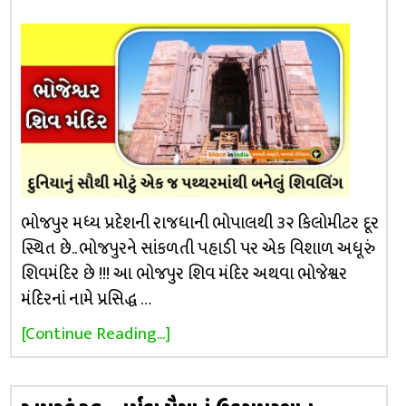
ભોજપુર મધ્ય પ્રદેશની રાજધાની ભોપાલથી ૩૨ કિલોમીટર દૂર
સ્થિત છે.. ભોજપુરને સાંકળતી પહાડી પર એક વિશાળ અધૂરું
શિવમંદિર છે !!! આ ભોજપુર શિવ મંદિર અથવા ભોજેશ્વર
મંદિરનાં નામે પ્રસિદ્ધ …
[Continue Reading...]