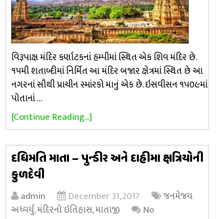
વિરૂપાક્ષ મંદિર કર્ણાટકનાં હમ્પીમાં સ્થિત એક શિવ મંદિર છે.
૧૫મી શતાબ્દીમાં નિર્મિત આ મંદિર બજાર ક્ષેત્રમાં સ્થિત છે આ
નગરનાં સૌથી પ્રાચીન સ્માંરકો માનું એક છે. ઇસવીસન ૧૫૦૯માં
પોતાનાં …
[Continue Reading...]
દધિમતિ માતા – પુન્ડીર અને દાહીમા ક્ષત્રિયોની
કુળદેવી
admin
December 31, 2017
જનમેજય
અધ્વર્યુ
,
મંદિરનો ઇતિહાસ
,
માતાજી
No