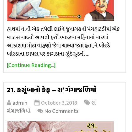
હાથમાં નાની એક તપેલી લઇને જૂનાગઢની પંચહાટડીમાં એક
માણસ ચાલ્યો આવતો હતો. ભાદરવા મહિનાનાં વાદળાં
આકાશમાં મોટાં વાહણો જેવાં ચાલ્યાં જતાં હતાં, ને ખોરડે
ખોરડાના છાપરા પર કાગડાના ઝૂંડેઝૂંડની …
[Continue Reading...]
21. કસૂંબાનો કેફ – રા’ ગંગાજળિયો
admin
October 3, 2018
રા'
ગંગાજળિયો
No Comments