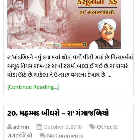
રા’માંડળિકને નવું લગ્ન કર્યાં થોડાં વર્ષો વીતી ગયાં છે. નિત્યકર્મમાં
અચૂક નિયમ રાખનાર રા’ની રસમો બદલાઈ ગઇ છે. રા’ સવારે
મોડા ઊઠે છે. થાકેલા ને ઉત્સાહ વગરના દેખાય છે. …
[Continue Reading...]
20. મહમ્મદ બીઘરો – રા’ ગંગાજળિયો
admin
October 2, 2018
Other
,
રા'
ગંગાજળિયો
No Comments