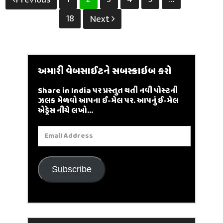
pagination
18
Next
અમારી વેબસાઈટને સબસ્ક્રાઇબ કરો
Share in India પર પ્રસ્તુત થતી નવી પોસ્ટની
ઝલક મેળવો આપના ઈ-મેલ પર. આપનું ઈ-મેલ
એડ્રેસ નીચે લખો...
Email
Address
Subscribe