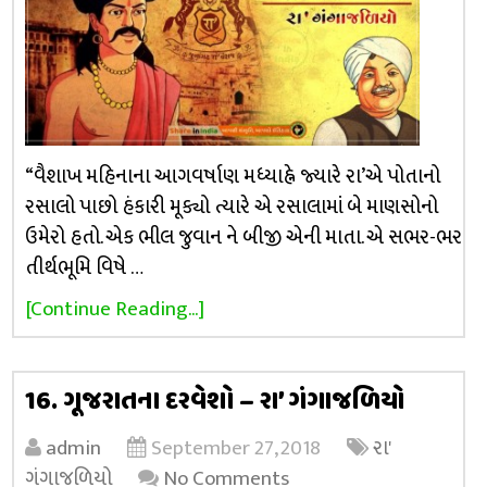
“વૈશાખ મહિનાના આગવર્ષાણ મધ્યાહ્ને જ્યારે રા’એ પોતાનો
રસાલો પાછો હંકારી મૂક્યો ત્યારે એ રસાલામાં બે માણસોનો
ઉમેરો હતો. એક ભીલ જુવાન ને બીજી એની માતા. એ સભર-ભર
તીર્થભૂમિ વિષે …
[Continue Reading...]
16. ગૂજરાતના દરવેશો – રા’ ગંગાજળિયો
admin
September 27, 2018
રા'
ગંગાજળિયો
No Comments