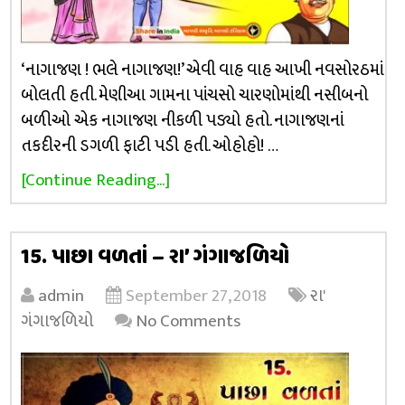
‘નાગાજણ ! ભલે નાગાજણ!’ એવી વાહ વાહ આખી નવસોરઠમાં
બોલતી હતી. મેણીઆ ગામના પાંચસો ચારણોમાંથી નસીબનો
બળીઓ એક નાગાજણ નીકળી પડ્યો હતો. નાગાજણનાં
તકદીરની ડગળી ફાટી પડી હતી. ઓહોહો! …
[Continue Reading...]
15. પાછા વળતાં – રા’ ગંગાજળિયો
admin
September 27, 2018
રા'
ગંગાજળિયો
No Comments