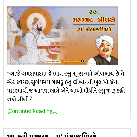
“આજે અમદાવાદમાં જે ભાગ રસુલપુરા નામે ઓળખાય છે તે
એક સ્વચ્છ, સુગંધમય ગામડું હતું. લોબાનની ખુશબો જેના
પાદરમાંથી જ આવવા લાગે એને આંખો મીંચીને રસુલપરૂં કહી
શકો. લીલી ને …
[Continue Reading...]