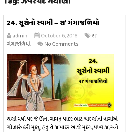
Tag:
ઝવેરચંદ મેઘાણી
24. સૂરોનો સ્વામી – રા’ ગંગાજળિયો
admin
October 6, 2018
રા'
ગંગાજળિયો
No Comments
ઘણાં વર્ષો પર જે ઊના ગામનું પાદર ભાટ ચારણોનાં ત્રાગાંએ
ગોઝારું કરી મૂક્યું હતું તે જ પાદર આજે મૃદંગ, પખ્વાજ, અને