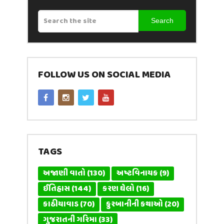
Search
FOLLOW US ON SOCIAL MEDIA
TAGS
અજાણી વાતો
(130)
અષ્ટવિનાયક
(9)
ઈતિહાસ
(144)
કરણ ઘેલો
(16)
કાઠીયાવાડ
(70)
કુરબાનીની કથાઓ
(20)
ગુજરાતની ગરિમા
(33)