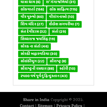
યાત્રા ધામ
(6)
રા' ગંગાજળિયો
(31)
લોકવાર્તા
(156)
લોક સાહિત્ય
(115)
વીર પુરુષો
(60)
વીરાંગનાઓ
(10)
શિવ મંદિર
(27)
શૈલેશ સગપરીયા
(7)
સંત દેવીદાસ
(32)
સંતો
(29)
સિધ્ધરાજ જયસિંહ
(19)
સોરઠ ના સંતો
(46)
સોરઠી બહારવટિયા
(30)
સોલંકીયુગ
(22)
સૌરાષ્ટ્ર
(8)
સૌરાષ્ટ્રની રસધાર
(88)
સ્ટોરી
(10)
૨૫૦૦ વર્ષ પૂર્વેનું હિન્દુસ્તાન
(43)
Share in India
Copyright © 2025.
Contact
Sitemap
Privacy Policy
|
|
|