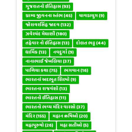
ગુજરાતનો ઇતિહાસ
(93)
ગ્રામ્ય જીવનના સ્તંભ
(45)
ચાવડાયુગ
(9)
જોરાવરસિંહ જાદવ
(132)
ઝવેરચંદ મેઘાણી
(180)
તહેવાર નો ઇતિહાસ
(13)
દોલત ભટ્ટ
(44)
ધાર્મિક
(13)
નવદુર્ગા
(9)
નાનાભાઈ જેબલિયા
(37)
પાળિયા કથા
(75)
ભગવાન
(16)
ભારતનાં અદભૂત શિલ્પો
(9)
ભારતના રાજવંશો
(13)
ભારતનો ઈતિહાસ
(11)
ભારતનો ભવ્ય મંદિર વારસો
(37)
મંદિર
(155)
મહાન ઋષિઓ
(20)
મહાપુરુષો
(26)
મહા સતીઓ
(5)