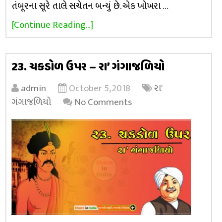
તંબૂરના સૂરે તાલે સચેતન બન્યું છે. એક ખોખરા …
[Continue Reading...]
23. ચકડોળ ઉપર – રા’ ગંગાજળિયો
admin
October 5, 2018
રા'
ગંગાજળિયો
No Comments