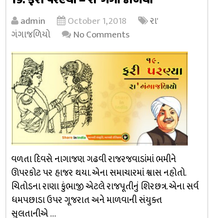
19. ફરી પરણ્યા – રા’ ગંગાજળિયો
admin
October 1, 2018
રા'
ગંગાજળિયો
No Comments
વળતા દિવસે નાગાજણ ગઢવી રાજરજવાડાંમાં ભમીને
ઊપરકોટ પર હાજર થયા. એના સમાચારમાં શ્વાસ નહોતો.
ચિતોડના રાણા કુંભાજી એટલે રાજપૂતીનું શિરછત્ર. એના સર્વ
ધમપછાડા ઉપર ગૂજરાત અને માળવાની સંયુક્ત
સુલતાનીએ …