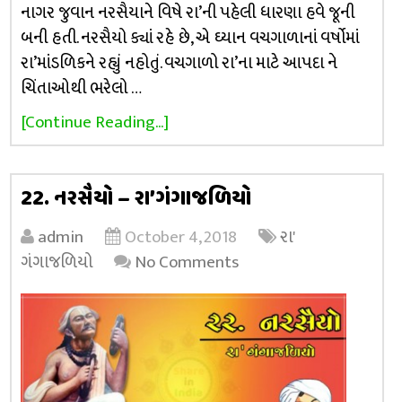
નાગર જુવાન નરસૈયાને વિષે રા’ની પહેલી ધારણા હવે જૂની
બની હતી. નરસૈયો ક્યાં રહે છે, એ ઘ્યાન વચગાળાનાં વર્ષોમાં
રા’માંડળિકને રહ્યું નહોતું. વચગાળો રા’ના માટે આપદા ને
ચિંતાઓથી ભરેલો …
[Continue Reading...]
22. નરસૈયો – રા’ગંગાજળિયો
admin
October 4, 2018
રા'
ગંગાજળિયો
No Comments