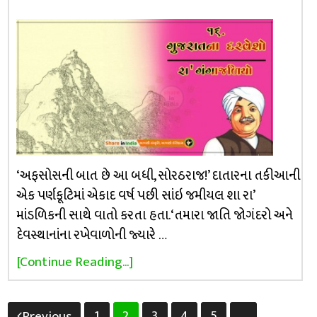
‘અફસોસની બાત છે આ બધી, સોરઠરાજ!’ દાતારના તકીઆની
એક પર્ણકૂટિમાં એકાદ વર્ષ પછી સાંઇ જમીયલ શા રા’
માંડળિકની સાથે વાતો કરતા હતા. ‘તમારા જાતિ જોગંદરો અને
દેવસ્થાનાંના રખેવાળોની જ્યારે …
[Continue Reading...]
Posts
1
2
3
4
5
…
Previous