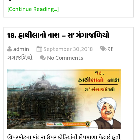
[Continue Reading...]
18. હાથીલાનો નાશ – રા’ ગંગાજળિયો
admin
September 30, 2018
રા'
ગંગાજળિયો
No Comments
ઊપરકોટના કાંગરા ઉપર કોડિયાંની દીપમાળા પેટાઈ હતી.