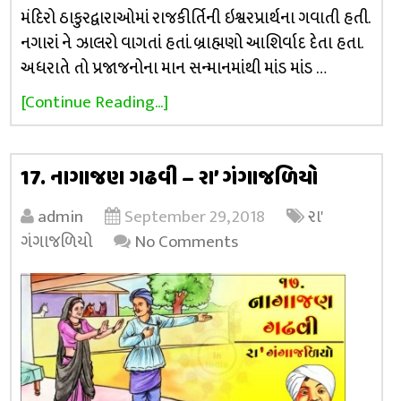
મંદિરો ઠાકુરદ્વારાઓમાં રાજકીર્તિની ઇશ્વરપ્રાર્થના ગવાતી હતી.
નગારાં ને ઝાલરો વાગતાં હતાં. બ્રાહ્મણો આશિર્વાદ દેતા હતા.
અધરાતે તો પ્રજાજનોના માન સન્માનમાંથી માંડ માંડ …
[Continue Reading...]
17. નાગાજણ ગઢવી – રા’ ગંગાજળિયો
admin
September 29, 2018
રા'
ગંગાજળિયો
No Comments