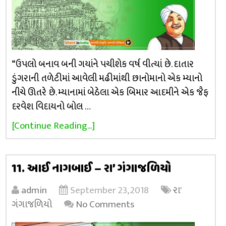
“ઉપલો બનાવ બની ગયાંને પચીશેક વર્ષ વીત્યાં છે. દાતાર
ડુંગરાની તળેટીમાં આવેલી મઢીમાંથી છાનોમાનો એક મ્યાનો
નીચે ઊતરે છે. મ્યાનામાં બેઠેલા એક બિમાર આદમીને એક જૈફ
દરવેશ વિદાયનો બોલ …
[Continue Reading...]
11. આઈ નાગબાઈ – રા’ ગંગાજળિયો
admin
September 23, 2018
રા'
ગંગાજળિયો
No Comments