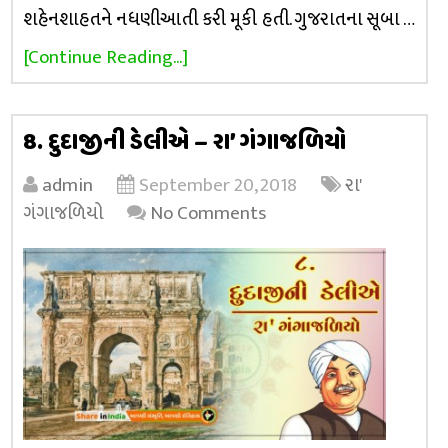
શહેનશાહતને નધણીઆતી કરી મૂકી હતી. ગુજરાતના સૂબા …
[Continue Reading...]
8. દુદાજીની ડેલીએ – રા’ ગંગાજળિયો
admin
September 20, 2018
રા'
ગંગાજળિયો
No Comments