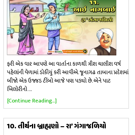
ફરી એક વાર આપણે આ વાર્તાના કાળથી ત્રીશ ચાલીશ વર્ષ
પહેલાંની વેળામાં ડોકીયું કરી આવીએ. જૂનાગઢ તાબાના પ્રદેશમાં
બીજો એક ઉજ્જડ ટીંબો આજે પણ પડ્યો છે. એને પાટ
ખિલોરીનો …
[Continue Reading...]
10. તીર્થના બ્રાહ્મણો – રા’ ગંગાજળિયો