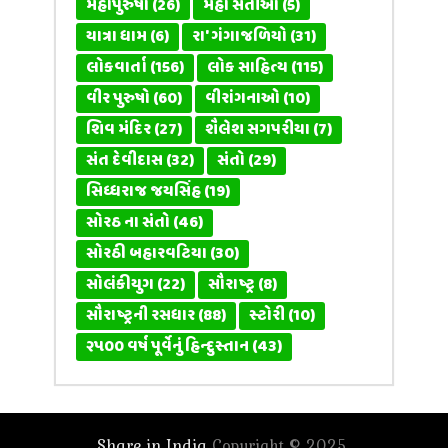
મહાપુરુષો
(26)
મહા સતીઓ
(5)
યાત્રા ધામ
(6)
રા' ગંગાજળિયો
(31)
લોકવાર્તા
(156)
લોક સાહિત્ય
(115)
વીર પુરુષો
(60)
વીરાંગનાઓ
(10)
શિવ મંદિર
(27)
શૈલેશ સગપરીયા
(7)
સંત દેવીદાસ
(32)
સંતો
(29)
સિધ્ધરાજ જયસિંહ
(19)
સોરઠ ના સંતો
(46)
સોરઠી બહારવટિયા
(30)
સોલંકીયુગ
(22)
સૌરાષ્ટ્ર
(8)
સૌરાષ્ટ્રની રસધાર
(88)
સ્ટોરી
(10)
૨૫૦૦ વર્ષ પૂર્વેનું હિન્દુસ્તાન
(43)
Share in India
Copyright © 2025.