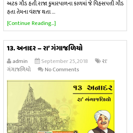
અટક ગૌડ હતી. રાજા કુમારપાળના કાળમાં જે વિહસપત્તી ગૌડ
હતા તેમના વંશજ થતા …
[Continue Reading...]
13. અનાદર – રા’ ગંગાજળિયો
admin
September 25, 2018
રા'
ગંગાજળિયો
No Comments