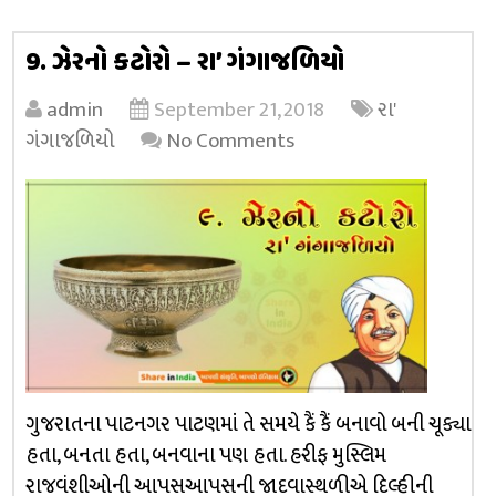
9. ઝેરનો કટોરો – રા’ ગંગાજળિયો
admin
September 21, 2018
રા'
ગંગાજળિયો
No Comments
ગુજરાતના પાટનગર પાટણમાં તે સમયે કૈં કૈં બનાવો બની ચૂક્યા
હતા, બનતા હતા, બનવાના પણ હતા. હરીફ મુસ્લિમ
રાજવંશીઓની આપસઆપસની જાદવાસ્થળીએ દિલ્હીની