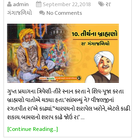
admin
September 22, 2018
રા'
ગંગાજળિયો
No Comments
ગુપ્ત પ્રયાગના ત્રિવેણી-તીરે સ્નાન કરતા ને શિવ-પૂજા કરતા
બ્રાહ્મણો વાતોએ ચડ્યા હતા. ‘સાંભળ્યું ને? વીજલજીનાં
રગતપીત રા’એ કાઢ્યાં.’ ‘ચારણ્યનો શરાપેલ ખરોને, એટલે કાઢી
શકાય. બામણનો શરાપ કાઢે જોઉં રા’ …
[Continue Reading...]