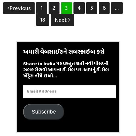
Posts
1
2
3
4
5
6
…
Previous
pagination
18
Next
અમારી વેબસાઈટને સબસ્ક્રાઇબ કરો
Share in India પર પ્રસ્તુત થતી નવી પોસ્ટની
ઝલક મેળવો આપના ઈ-મેલ પર. આપનું ઈ-મેલ
એડ્રેસ નીચે લખો...
Email
Address
Subscribe