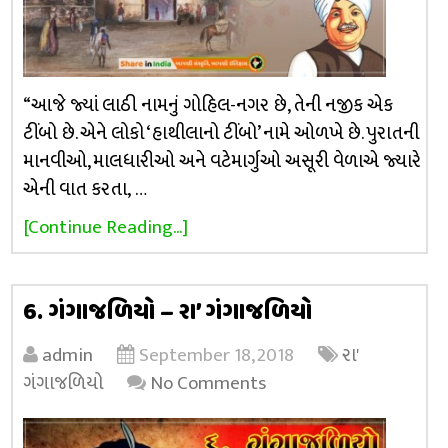
“આજે જ્યાં લાઠી નામનું ગોહિલ-નગર છે, તેની નજીક એક
ટીંબો છે. એને લોકો ‘હાથીલાનો ટીંબો’ નામે ઓળખે છે. પુરાતની
માનવીઓ, માલધારીઓ અને વટેમાર્ગુઓ અસૂરી વેળાએ જ્યારે
એની વાત કરતા, …
[Continue Reading...]
6. ગંગાજળિયો – રા’ ગંગાજળિયો
admin
September 18, 2018
રા'
ગંગાજળિયો
No Comments