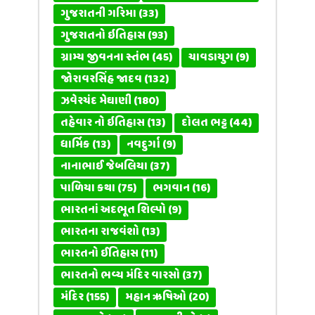
ગુજરાતની ગરિમા
(33)
ગુજરાતનો ઇતિહાસ
(93)
ગ્રામ્ય જીવનના સ્તંભ
(45)
ચાવડાયુગ
(9)
જોરાવરસિંહ જાદવ
(132)
ઝવેરચંદ મેઘાણી
(180)
તહેવાર નો ઇતિહાસ
(13)
દોલત ભટ્ટ
(44)
ધાર્મિક
(13)
નવદુર્ગા
(9)
નાનાભાઈ જેબલિયા
(37)
પાળિયા કથા
(75)
ભગવાન
(16)
ભારતનાં અદભૂત શિલ્પો
(9)
ભારતના રાજવંશો
(13)
ભારતનો ઈતિહાસ
(11)
ભારતનો ભવ્ય મંદિર વારસો
(37)
મંદિર
(155)
મહાન ઋષિઓ
(20)