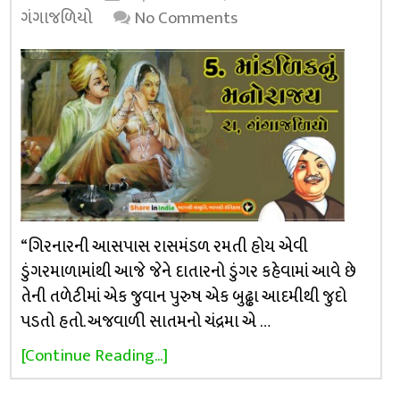
ગંગાજળિયો
No Comments
“ગિરનારની આસપાસ રાસમંડળ રમતી હોય એવી
ડુંગરમાળામાંથી આજે જેને દાતારનો ડુંગર કહેવામાં આવે છે
તેની તળેટીમાં એક જુવાન પુરુષ એક બુઢ્ઢા આદમીથી જુદો
પડતો હતો. અજવાળી સાતમનો ચંદ્રમા એ …
[Continue Reading...]