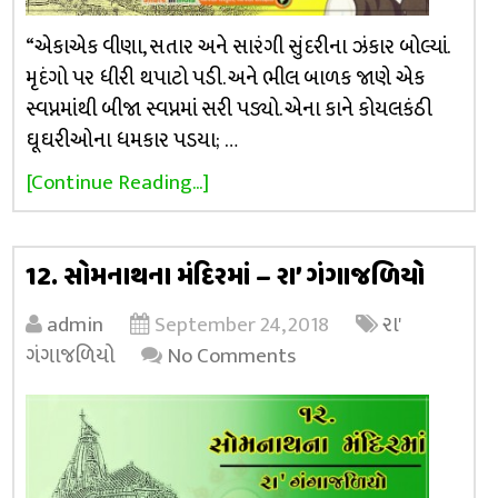
“એકાએક વીણા, સતાર અને સારંગી સુંદરીના ઝંકાર બોલ્યાં.
મૃદંગો પર ધીરી થપાટો પડી. અને ભીલ બાળક જાણે એક
સ્વપ્નમાંથી બીજા સ્વપ્નમાં સરી પડ્યો. એના કાને કોયલકંઠી
ઘૂઘરીઓના ધમકાર પડયા; …
[Continue Reading...]
12. સોમનાથના મંદિરમાં – રા’ ગંગાજળિયો
admin
September 24, 2018
રા'
ગંગાજળિયો
No Comments