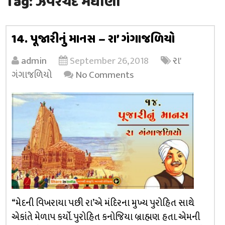
Tag:
ઝવેરચંદ મેઘાણી
14. પૂજારીનું માનસ – રા’ ગંગાજળિયો
admin
September 26, 2018
રા'
ગંગાજળિયો
No Comments
“મેદની વિખરાયા પછી રા’એ મંદિરના મુખ્ય પુરોહિત સાથે
એકાંતે મેળાપ કર્યો. પુરોહિત કનોજિયા બ્રાહ્મણ હતા. એમની