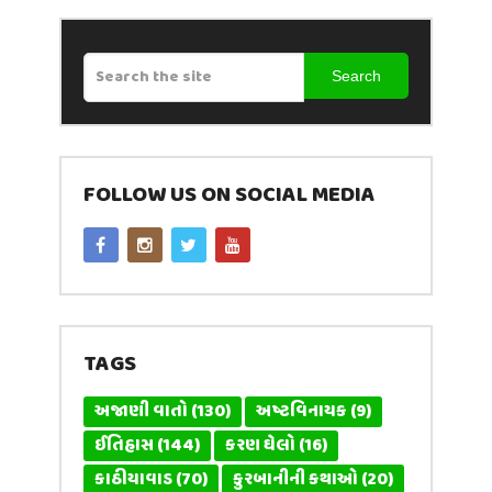
Search
FOLLOW US ON SOCIAL MEDIA
TAGS
અજાણી વાતો
(130)
અષ્ટવિનાયક
(9)
ઈતિહાસ
(144)
કરણ ઘેલો
(16)
કાઠીયાવાડ
(70)
કુરબાનીની કથાઓ
(20)