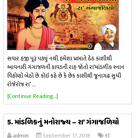
સવાર હજી પૂરૂં પડ્યું નથી. હમેંશા પ્રભાતે ઠેઠ કાશીથી
આવનારી ગંગાજળની કાવડની રાહ જોતો રા’માંડળીક સ્નાન
વિહોણો બેઠો છે. કોઇ કહે છે કે છેક કાશીથી જૂનાગઢ સુધી
રોજેરોજ રા’ …
[Continue Reading...]
5. માંડળિકનું મનોરાજ્ય – રા’ ગંગાજળિયો
admin
September 17, 2018
રા'