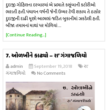
દુદાજી ગોહિલના દરબારમાં એ પ્રભાતે કસૂંબાની કટોરીઓ
ભરાતી હતી. પંચાવન વર્ષની જેની ઉમ્મર ટેવી શકાય તે ઠાકોર
દુદાજીની દાઢી મૂછો આભલાં-જડિત બુકાનીમાં ઝકડેલી હતી.
બીજા તમામનાં માથાં પર મોળિયાં …
[Continue Reading...]
7. ઓળખીને કાઢ્યો – રા’ ગંગાજળિયો
admin
September 19, 2018
રા'
ગંગાજળિયો
No Comments