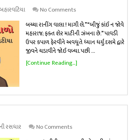
 બહારવટિયા
No Comments
બચ્ચા રાનીંગ વાલા ! માગી લે.” “બીજું કાંઈ ન જોવે
મહારાજ; ફક્ત શેર માટીની ઝંખના છે.” પાવડી
ઉપર કપાળ ફેરવીને અવધૂતે ધ્યાન ધર્યું.દસમે દ્વારે
જીવને ચડાવીને જોઈ વળ્યા. પછી …
[Continue Reading...]
્રની રસધાર
No Comments