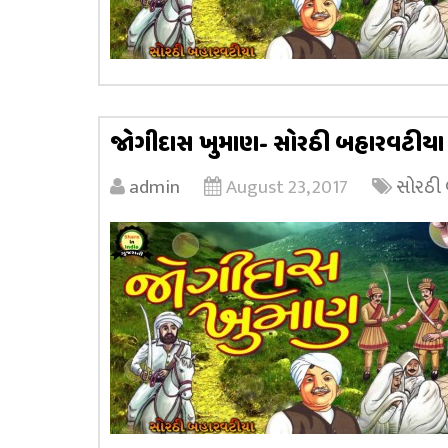
જોગીદાસ ખુમાણ- સોરઠી બહારવટીયા 
admin
August 23, 2017
સોરઠી