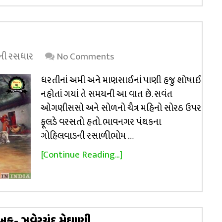
્રની રસધાર
No Comments
ધરતીનાં અમી અને માણસાઈનાં પાણી હજુ શોષાઈ
નહોતાં ગયાં તે સમયની આ વાત છે. સવંત
ઓગણીસસો અને સોળનો ચૈત્ર મહિનો સોરઠ ઉપર
ફૂલડે વરસતો હતો. ભાવનગર પંથકના
ગોહિલવાડની રસાળીભોમ …
[Continue Reading...]
ેખક- ઝવેરચંદ મેઘાણી