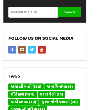
Search
FOLLOW US ON SOCIAL MEDIA
TAGS
અજાણી વાતો
(130)
અષ્ટવિનાયક
(9)
ઈતિહાસ
(144)
કરણ ઘેલો
(16)
કાઠીયાવાડ
(70)
કુરબાનીની કથાઓ
(20)
ગુજરાતની ગરિમા
(33)