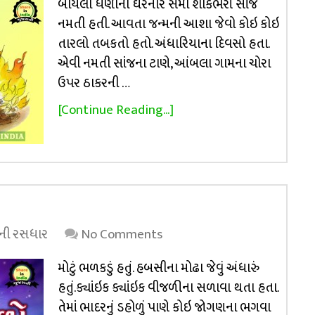
બાયલા ધણીની ઘરનાર સમી શોકભરી સાંજ
નમતી હતી. આવતા જન્મની આશા જેવો કોઇ કોઇ
તારલો તબકતો હતો. અંધારિયાના દિવસો હતા.
એવી નમતી સાંજના ટાણે, આંબલા ગામના ચોરા
ઉપર ઠાકરની …
[Continue Reading...]
્રની રસધાર
No Comments
મોટું ભળકડું હતું. હબસીના મોઢા જેવું અંધારું
હતું.ક્યાંઇક ક્યાંઇક વીજળીના સળાવા થતા હતા.
તેમાં ભાદરનું ડહોળું પાણે કોઇ જોગણના ભગવા