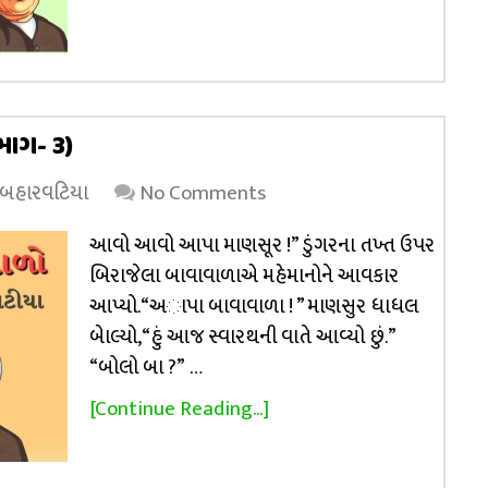
ભાગ- 3)
 બહારવટિયા
No Comments
આવો આવો આપા માણસૂર !” ડુંગરના તખ્ત ઉપર
બિરાજેલા બાવાવાળાએ મહેમાનોને આવકાર
આપ્યો. “અાપા બાવાવાળા ! ” માણસુર ધાધલ
બેાલ્યો, “હું આજ સ્વારથની વાતે આવ્યો છું.”
“બોલો બા ?” …
[Continue Reading...]