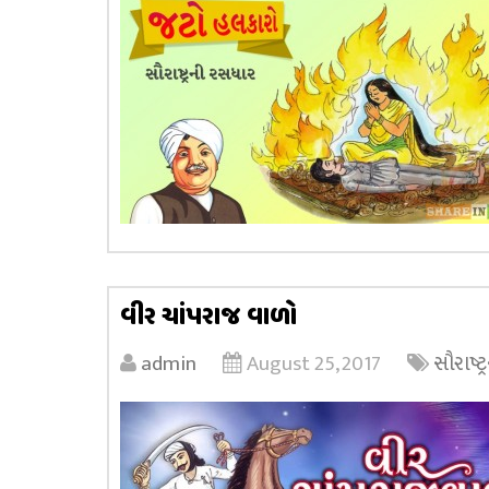
વીર ચાંપરાજ વાળો
admin
August 25, 2017
સૌરાષ્ટ