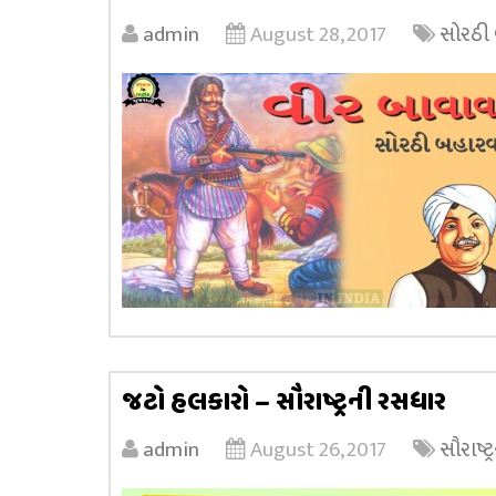
admin
August 28, 2017
સોરઠી
જટો હલકારો – સૌરાષ્ટ્રની રસધાર
admin
August 26, 2017
સૌરાષ્ટ