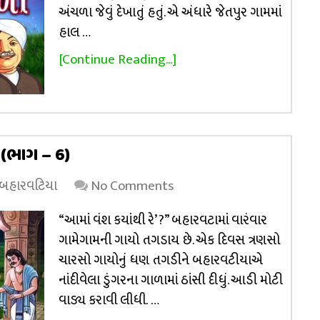
અંચળા જેવું દેખાતું હતું. એ અંધારે જેતપુર ગામમાં
હાલ …
[Continue Reading...]
(ભાગ – 6)
 બહારવટિયા
No Comments
“આમાં વંશ કયાંથી રે’ ?” બહારવટામાં વારંવાર
ગામેગામની ગાયો તગડાય છે. એક દિવસ ત્રણસો
ચારસો ગાયોનું ધણ તગડીને બહારવટીયાએ
નાંદીવેલા ડુંગરના ગાળામાં ઠાંસી દીધું. આડી મોટી
વાડ્ય કરાવી લીધી. …