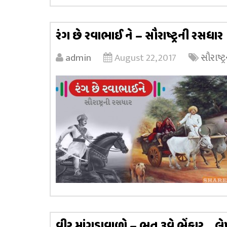
રંગ છે રવાભાઈ ને – સૌરાષ્ટ્રની રસધાર
admin
August 22, 2017
સૌરાષ્ટ
વીર માંગડાવાળો – ભૂત રૂવે ભેંકાર… લ