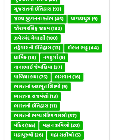
ગુજરાતનો ઇતિહાસ
(93)
ગ્રામ્ય જીવનના સ્તંભ
(45)
ચાવડાયુગ
(9)
જોરાવરસિંહ જાદવ
(132)
ઝવેરચંદ મેઘાણી
(180)
તહેવાર નો ઇતિહાસ
(13)
દોલત ભટ્ટ
(44)
ધાર્મિક
(13)
નવદુર્ગા
(9)
નાનાભાઈ જેબલિયા
(37)
પાળિયા કથા
(75)
ભગવાન
(16)
ભારતનાં અદભૂત શિલ્પો
(9)
ભારતના રાજવંશો
(13)
ભારતનો ઈતિહાસ
(11)
ભારતનો ભવ્ય મંદિર વારસો
(37)
મંદિર
(155)
મહાન ઋષિઓ
(20)
મહાપુરુષો
(26)
મહા સતીઓ
(5)