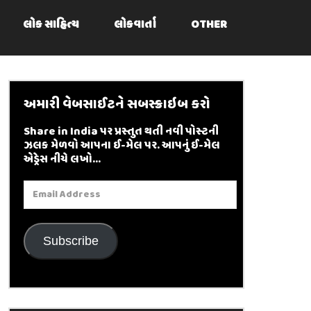
લોક સાહિત્ય
લોકવાર્તા
OTHER
અમારી વેબસાઈટને સબસ્ક્રાઇબ કરો
Share in India પર પ્રસ્તુત થતી નવી પોસ્ટની
ઝલક મેળવો આપના ઈ-મેલ પર. આપનું ઈ-મેલ
એડ્રેસ નીચે લખો...
Email
Address
Subscribe