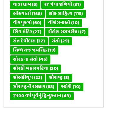
યાત્રા ધામ
(6)
રા' ગંગાજળિયો
(31)
લોકવાર્તા
(156)
લોક સાહિત્ય
(115)
વીર પુરુષો
(60)
વીરાંગનાઓ
(10)
શિવ મંદિર
(27)
શૈલેશ સગપરીયા
(7)
સંત દેવીદાસ
(32)
સંતો
(29)
સિધ્ધરાજ જયસિંહ
(19)
સોરઠ ના સંતો
(46)
સોરઠી બહારવટિયા
(30)
સોલંકીયુગ
(22)
સૌરાષ્ટ્ર
(8)
સૌરાષ્ટ્રની રસધાર
(88)
સ્ટોરી
(10)
૨૫૦૦ વર્ષ પૂર્વેનું હિન્દુસ્તાન
(43)