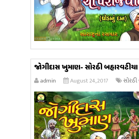
જોગીદાસ ખુમાણ- સોરઠી બહારવટીયા 
admin
August 24, 2017
સોરઠી