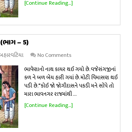
[Continue Reading...]
(ભાગ – 5)
 બહારવટિયા
No Comments
ભાવેણાનો નાથ કાયર થઈ ગયો છે. વજેસંગજીનાં
કળ ને બળ બેય હારી ગયાં છે. મોટી વિમાસણ થઈ
પડી છે. “કોઈ જો જોગીદાસને પકડી મને સોંપે તો
મારા ભાવનગર રાજમાંથી …
[Continue Reading...]