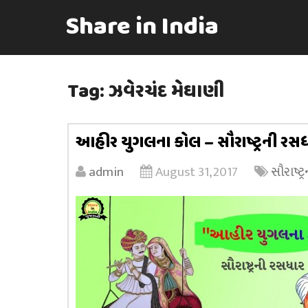
Share in India
Tag:
ઝવેરચંદ મેઘાણી
આહીર યુગલના કોલ – સૌરાષ્ટ્રની રસ
admin
August 31, 2017
સૌરાષ્ટ