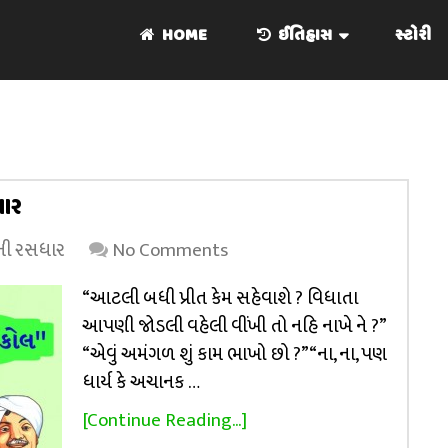
HOME
ઈતિહાસ
સ્ટોરી
ધાર
્રની રસધાર
No Comments
“આટલી બધી પ્રીત કેમ સહેવાશે ? વિધાતા
આપણી જોડલી વહેલી વીંખી તો નહિ નાખે ને ?”
“એવું અમંગળ શું કામ ભાખો છો ?” “ના, ના, પણ
ધાર્ય કે અચાનક …
[Continue Reading...]