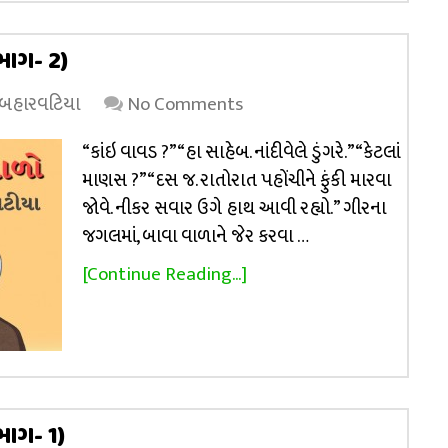
ભાગ- 2)
 બહારવટિયા
No Comments
“કાંઇ વાવડ ?” “હા સાહેબ. નાંદીવેલે ડુંગરે.” “કેટલાં
માણસ ?” “દસ જ. રાતોરાત પહોંચીને ફુંકી મારવા
જોવે. નીકર સવાર ઉગે હાથ આવી રહ્યો.” ગીરના
જગલમાં, બાવા વાળાને જેર કરવા …
[Continue Reading...]
ભાગ- 1)