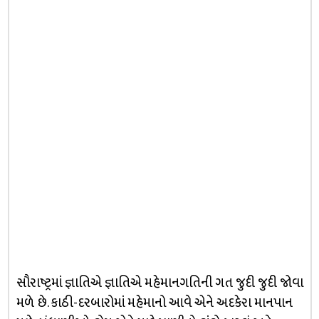
સૌરાષ્ટ્રમાં જ્ઞાતિએ જ્ઞાતિએ મહેમાનગતિની ગત જુદી જુદી જોવા
મળે છે. કાઠી-દરબારોમાં મહેમાનો આવે એને અદકેરા માનપાન