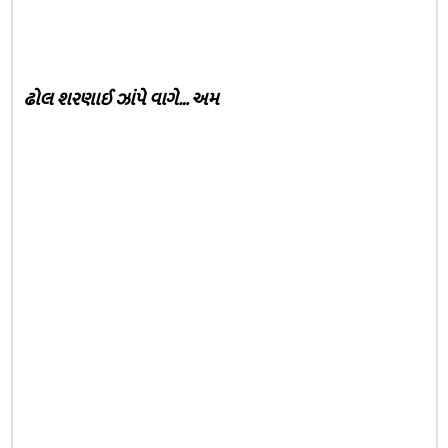
ઢોલ શરણાઈ ઝાંપે વાગે… અમ