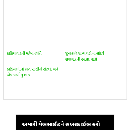
કાઠિયાવાડની મહેમાનગતિ
જૂનાકાળે ગ્રામ્ય ઘરો ના સૌંદર્ય
શણગારની રસપ્રદ વાતો
કાઠિયાણીનો સાત પાણીનો રોટલો અને
એક પાણીનું શાક
અમારી વેબસાઈટને સબસ્ક્રાઇબ કરો