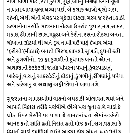
રાખી કાળી માટી, રેતી, કુંવળ, ઢૂહા, લાદનું મિશ્રણ કરીને ચૂલા
નાખતા. આવા ચૂલા ધગ્યા પછી બે કલાક આખો ચૂલો ગરમ
રહેતો, એથી એની બેવડ પર મૂકેલા રોટલા ગરમ જ રહેતા. કાઠી
દરબારોના રસોડે બાજરાના રોટલા ઉપરાંત જુવાર, મગ, સાકર,
મકાઈ, ટીમરાની છાલ, મહુડા અને કેરીના રસના રોટલા બનતા.
ચોખાના લોટમાં ઘી અને દૂધ નાખી મઇં મોઢું દેખાય એવો
‘હરીસો’ (મીઠાઈ) બનતો. બિરંજ, લાપશી, સુખડી, દૂધની કઢી
અને ડુંગળીનો… જી હા. ડુંગળીનો દૂધપાક બનતો. એમના
અથાણાંની કેટકેટલી જાતો! પીપરના પેપાનું, કુંવરપાઠાનું,
ખારેકનું, વાંસનું, સાકરટેટીનું, કોઠાનું, ડુંગળીનું, રીંગણાંનું, પપૈયા
અને કારેલાનું ય અથાણું અહીં જોવા ને ખાવા મળે.
ગુજરાતના ગામડાઓમાં વાહનો બઘડાટી બોલાવતાં થયાં એને
આપણે વિકાસ તરીકે વર્ણવીએ છીએ પણ જૂના કાળે ગાડાં કે
ઘોડા ઉપર બેસીને પગપાળા જે ગામતરાં થતાં એમાં અદકેરો
આનંદ હતો. શાંતિ હતી. નિરાંત હતી. મૉજ હતી. સગાવહાલા કે
મેમાનો ગાડાં ડમણિયાં લઈને આવ્યા હોય એમના બળદોની ય