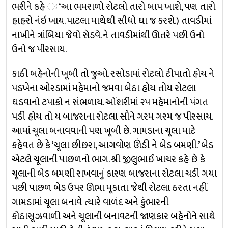
ભરીને કહે ઃ ‘આ ભમરાળો રોટલો તારો બાપ ખાશે, પણ તારો
હાહરો નંઇ ખાય. પાટલા માથેથી સીધો ઘા જ કરશે.) તાવડીમાં
નાખીને ત્રાંબિયા જેવો સેડવે. ને તાવડીમાંથી ઊતરે પછી ઉનો
ઉનો જ પીરસાય.
કાઠી બહેનોની ખૂબી તો જુઓ. રસોડામાં રોટલો ટીપાતો હોય ને
પડખેના ઓરડામાં મહેમાનો જમવા બેઠા હોય તોય રોટલા
ઘડવાનો ટપાકો ન સંભળાય. ઓંશરીમાં ૨૫ મહેમાનોની પંગત
પડી હોય તો ય બાજરાના રોટલા સૌને ગરમ ગરમ જ પીરસાય.
આમાં ચૂલા બનાવવાની પણ ખૂબી છે. ગામડાના ચૂલા માટે
કહેવત છે કે ‘ચૂલા છીછરા, આગવોણ ઊંડી ને બેડ બમણી.’ બેડ
એટલે ચૂલાની પાછળનો ભાગ. શ્રી જીલુભાઈ ખાચર કહે છે કે
ચૂલાની બેડ બમણી રાખવાનું કારણ બાજરાના રોટલા ચડી ગયા
પછી પાછળ બેડ ઉપર ઊભા મૂકાતા જેથી રોટલા ઠરતા નહીં.
ગામડામાં ચૂલા બનાવે ત્યારે વાળંદ અને કુંભારની
કોઠાસૂઝવાળી અને ચૂલાની બનાવટની જાણકાર બહેનોને સાથે