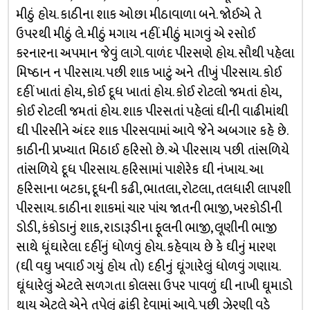
મીઠું હોય. કાઠીના શાક ઓછા મીઠાવાળા બને. જોઈએ તે
ઉપરથી મીઠું લે. મીઠું મગાય નહીં. મીઠું માગવું એ રસોઈ
કરનારના અપમાન જેવું લાગે. વાળંદ પીરસણે હોય. સૌથી પહેલા
મિષ્ઠાન ન પીરસાય. પછી શાક ખાટું અને તીખું પીરસાય. કોઈ
દહીં ખાતાં હોય, કોઈ દૂધ ખાતાં હોય. કોઈ રોટલો જમતાં હોય,
કોઈ રોટલી જમતાં હોય. શાક પીરસતાં પહેલાં ઘીની વાઢીમાંથી
ઘી પીરસીને અંદર શાક પીરસવામાં આવે જેને અબગાર કહે છે.
કાઠીની પ્રખ્યાત મિઠાઈ હરિસો છે. એ પીરસાય પછી તાંસળિયે
તાંસળિયે દૂધ પીરસાય. હરિસામાં પાશેરેક ઘી નંખાય. આ
હરિસાના બટકા, દૂધની કઢી, ભાતલા, રોટલા, તલધારી લાપશી
પીરસાય. કાઠીના શાકમાં ચાર પાંચ જાતની ભાજી, ખરકોડીની
ડોડી, કંકોડાનું શાક, રાડારૂડીના ફૂલની ભાજી, લૂણીની ભાજી
સાથે ધૂંઘારેલા દહીંનું ધોળવું હોય. કહેવાય છે કે ઘીનું મારણ
(ઘી વઘુ ખવાઈ ગયું હોય તો) દહીનું ઘૂંગારેલું ધોળવું ગણાય.
ઘૂંધારેલું એટલે સળગતા કોલસા ઉપર પાવળું ઘી નાખી ઘૂમાડો
થાય એટલે એને તપેલું ઢાંકી દેવામાં આવે. પછી ઝેરણી વડે