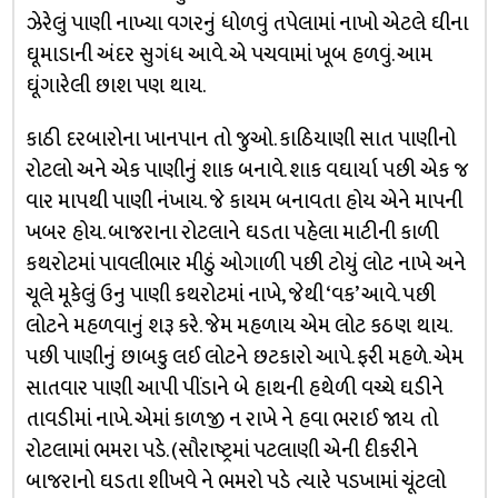
ઝેરેલું પાણી નાખ્યા વગરનું ધોળવું તપેલામાં નાખો એટલે ઘીના
ઘૂમાડાની અંદર સુગંધ આવે. એ પચવામાં ખૂબ હળવું. આમ
ઘૂંગારેલી છાશ પણ થાય.
કાઠી દરબારોના ખાનપાન તો જુઓ. કાઠિયાણી સાત પાણીનો
રોટલો અને એક પાણીનું શાક બનાવે. શાક વઘાર્યા પછી એક જ
વાર માપથી પાણી નંખાય. જે કાયમ બનાવતા હોય એને માપની
ખબર હોય. બાજરાના રોટલાને ઘડતા પહેલા માટીની કાળી
કથરોટમાં પાવલીભાર મીઠું ઓગાળી પછી ટોયું લોટ નાખે અને
ચૂલે મૂકેલું ઉનુ પાણી કથરોટમાં નાખે, જેથી ‘વક’ આવે. પછી
લોટને મહળવાનું શરૂ કરે. જેમ મહળાય એમ લોટ કઠણ થાય.
પછી પાણીનું છાબકુ લઈ લોટને છટકારો આપે. ફરી મહળે. એમ
સાતવાર પાણી આપી પીંડાને બે હાથની હથેળી વચ્ચે ઘડીને
તાવડીમાં નાખે. એમાં કાળજી ન રાખે ને હવા ભરાઈ જાય તો
રોટલામાં ભમરા પડે. (સૌરાષ્ટ્રમાં પટલાણી એની દીકરીને
બાજરાનો ઘડતા શીખવે ને ભમરો પડે ત્યારે પડખામાં ચૂંટલો