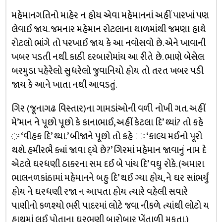
મહેમાનગતિનો માહેર ન હોય એવા મહેમાનનાં અહીં પારખાં પણ
લેવાઈ જાય. જમનાર મહેમાન રોટલાના થાળમાંથી જમણા હાથે
રોટલો ભાંગે તો પરખાઈ જાય કે આ નવોસવો છે. એને ખાવાની
ખબર પડતી નથી. કાઠી દરબારોમાંય આ રીતે છે. ભાણે બેસેલ
બરમુડા પહેરેલો સુધરેલો જુવાનિયો હોય તો તરત ખબર પડી
જાય કે આને ખાતા નથી આવડતું.
ગિર (જૂનાગઢ વિસ્તાર)ના ગામડાંઓની વળી નોખી ગત. અહીં
મે’માન ને પૂછો પૂછો કે કાનાભાઈ, અહીં કેટલા દિ’ થ્યાં? તો કહે
ઃ ‘વીહક દિ’ થ્યા.’ બીજાને પૂછો તો કહે ઃ ‘કાલ્ય મઈનો પૂરો
થશે. હમીરભૈ ક્યાં જાવા દ્‌યે છે?’ ગિરમાં મહેમાન જાવાનું નામ દે
એટલે ઘરધણી ઠાકરના સમ દઈ બે પાંચ દિ’ વઘુ રોકે. (અમારા
ભાલનળકાંઠામાં મહેમાનને બહુ દિ’ થઈ ગ્યા હોય, ને ઘર સાંભર્યું
હોય ને ઘરધણી રજા ન આપતા હોય ત્યારે વહેલી સવારે
પાણીનો કળશ્યો ભરી પાદરમાં લોટે જવા નીકળે ત્યાંથી લોટો ય
હાથમાં લઈ પોતાના ઘરભણી બારોબાર ખેંતાળી મૂકતા.)