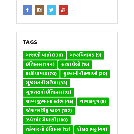
TAGS
અજાણી વાતો
(130)
અષ્ટવિનાયક
(9)
ઈતિહાસ
(144)
કરણ ઘેલો
(16)
કાઠીયાવાડ
(70)
કુરબાનીની કથાઓ
(20)
ગુજરાતની ગરિમા
(33)
ગુજરાતનો ઇતિહાસ
(93)
ગ્રામ્ય જીવનના સ્તંભ
(45)
ચાવડાયુગ
(9)
જોરાવરસિંહ જાદવ
(132)
ઝવેરચંદ મેઘાણી
(180)
તહેવાર નો ઇતિહાસ
(13)
દોલત ભટ્ટ
(44)