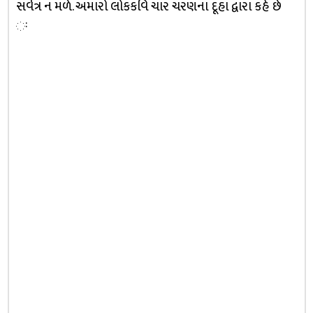
સર્વત્ર ન મળે. અમારો લોકકવિ ચાર ચરણના દૂહા દ્વારા કહે છે
ઃ