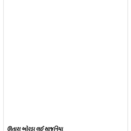
ઊતારા ઓરડા લઈ સાજનિયા