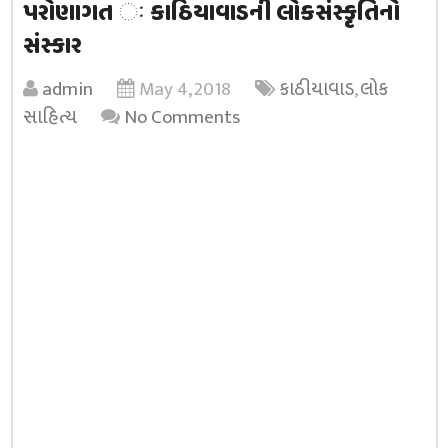
પરોણાગત ઃ કાઠિયાવાડની લોકસંસ્કૃતિનો
સંસ્કાર
admin
May 4, 2018
કાઠીયાવાડ
,
લોક
સાહિત્ય
No Comments