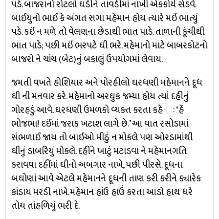
પડે. બાજરાનો રોટલો ઘડીને તાવડીમાં નાખી એકકોર્ય સેડવે.
બાઈયુનો ભાઈ કે અંગત સગા મહેમાન હોય ત્યારે મઇં ભાત્યું
પડે. કઇં ન મળે તો વેલણના છેડાથી ભાત પાડે. તાળાની કૂંચીથી
ભાત પાડે; પછી મઇં ભરપટે ઘી ભરે. મહેમાનો માટે બાબરકોટનો
બાજરો ને ચાંચ (બેટ)નું બકાલું ઉપયોગમાં લેવાય.
જમતી વખતે હોશિયાર અને પોરહીલો ઘરધણી મહેમાનને દૂધ
ઘી ની મનવાર કરે. મહેમાનો અરઘુક જમ્યા હોય ત્યાં દહીનું
ગોરહડું આવે. ઘરધણી ઉમળકો વ્યક્ત કરતા કહે ઃ ‘હેં
ભોજભા! દઈંમાં જરાક ખટાશ લાગે છે.’ આ વાત રસોડામાં
સંભળાઈ જાય તો બાઈઓ મીઠું ન મોકલે પણ ઓરડામાંથી
ઘીનું ડાબરિયું મોકલે. દહીંને ખાટું મટાડવા ને મહેમાનગતિ
કરાવવા દહીંમાં ઘીનો અબગાર નાખે, પછી પીરસે. દૂધના
બઘોણાં આવે એટલે મહેમાનને દૂધની તાણ કરી કરીને ક્યારેક
કાંડાય મરડી નાખે. મહેમાન હાંઉ હાઉં કરતા આડો હાથ ધરે
તોય તાંહળિયું ભરી દે.