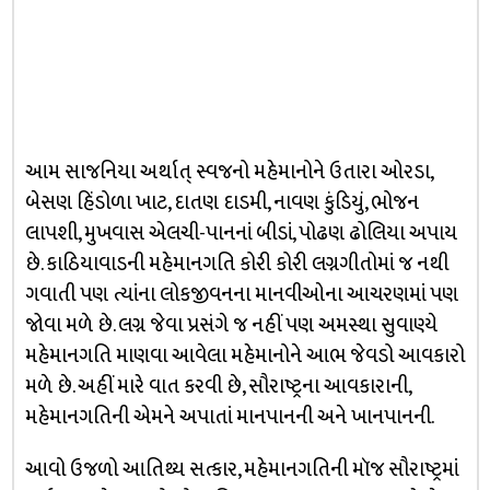
આમ સાજનિયા અર્થાત્‌ સ્વજનો મહેમાનોને ઉતારા ઓરડા,
બેસણ હિંડોળા ખાટ, દાતણ દાડમી, નાવણ કુંડિયું, ભોજન
લાપશી, મુખવાસ એલચી-પાનનાં બીડાં, પોઢણ ઢોલિયા અપાય
છે. કાઠિયાવાડની મહેમાનગતિ કોરી કોરી લગ્નગીતોમાં જ નથી
ગવાતી પણ ત્યાંના લોકજીવનના માનવીઓના આચરણમાં પણ
જોવા મળે છે. લગ્ન જેવા પ્રસંગે જ નહીં પણ અમસ્થા સુવાણ્યે
મહેમાનગતિ માણવા આવેલા મહેમાનોને આભ જેવડો આવકારો
મળે છે. અહીં મારે વાત કરવી છે, સૌરાષ્ટ્રના આવકારાની,
મહેમાનગતિની એમને અપાતાં માનપાનની અને ખાનપાનની.
આવો ઉજળો આતિથ્ય સત્કાર, મહેમાનગતિની મૉજ સૌરાષ્ટ્રમાં