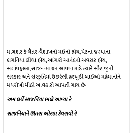
માગશર કે ચૈતર-વૈશાખનો મઈનો હોય, પેટના જણ્યાના
લગનિયા લીધા હોય, આંગણે આનંદનો અવસર હોય,
સગાંવહાલા, સાજન-માજન આવવા માંડે ત્યારે સૌરાષ્ટ્રની
સંસ્કાર અને સંસ્કૃતિમાં ઉછરેલી હરખુડી બાઈઓ મહેમાનોને
મધરોખો મીઠો આવકારો આપતી ગાય છેઃ
અમ ઘર્યે સાજનિયા ભલે આવ્યા રે
સાજનિયાને ઊતરા ઓરડા દેવરાવો રે