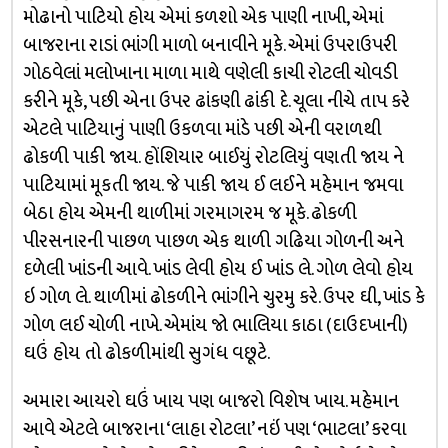
મોઢાનો પાટિયો હોય એમાં કળશો એક પાણી નાખી, એમાં
બાજરાના રાડાં ભાંગી માળો બનાવીને મૂકે. એમાં ઉપરાઉપરી
ગોઠવેલાં મલોખાના માળા માથે વણેલી કાચી રોટલી ચોવડી
કરીને મૂકે, પછી એના ઉપર ઢાંકણી ઢાંકી દે. ચૂલા નીચે તાપ કરે
એટલે પાટિયાનું પાણી ઉકળવા માંડે પછી એની વરાળથી
ઢોકળી પાકી જાય. હોંશિયાર બાઈયું રોટલિયું વણતી જાય ને
પાટિયામાં મૂકતી જાય. જે પાકી જાય ઈ લઈને મહેમાન જમવા
બેઠા હોય એમની થાળીમાં ગરમાગરમ જ મૂકે. ઢોકળી
પીરસનારની પાછળ પાછળ એક થાળી ગઢિયા ગોળની અને
દળેલી ખાંડની આવે. ખાંડ લેવી હોય ઈ ખાંડ લે. ગોળ લેવો હોય
ઇ ગોળ લે. થાળીમાં ઢોકળીને ભાંગીને ચુરમુ કરે. ઉપર ઘી, ખાંડ કે
ગોળ લઈ ચોળી નાખે. એમાંય જો ભાલિયા કાઠા (દાઉદખાની)
ઘઉં હોય તો ઢોકળીમાંથી સુગંધ વછૂટે.
અમારા આયરો ઘઉં ખાય પણ બાજરો વિશેષ ખાય. મહેમાન
આવે એટલે બાજરાના ‘લાહા રોટલા’ નઇં પણ ‘ભાટલા’ કરવા