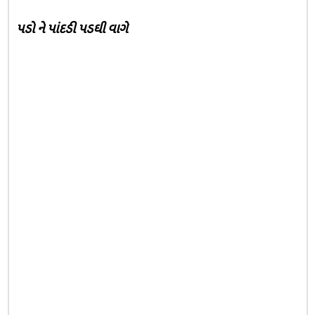
પડો ને પાંદડી પડઘી વાગે