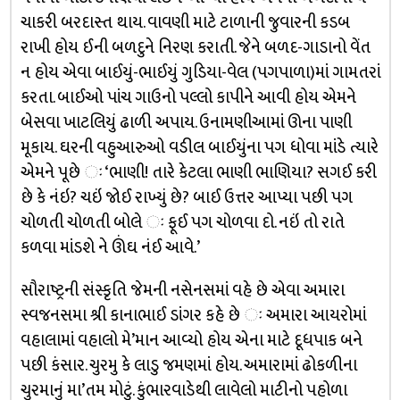
ચાકરી બરદાસ્ત થાય. વાવણી માટે ટાળાની જુવારની કડબ
રાખી હોય ઈની બળદુને નિરણ કરાતી. જેને બળદ-ગાડાનો વેંત
ન હોય એવા બાઈયું-ભાઈયું ગુડિયા-વેલ (પગપાળા)માં ગામતરાં
કરતા. બાઈઓ પાંચ ગાઉનો પલ્લો કાપીને આવી હોય એમને
બેસવા ખાટલિયું ઢાળી અપાય. ઉનામણીઆમાં ઊના પાણી
મૂકાય. ઘરની વહુઆરુઓ વડીલ બાઈયુંના પગ ધોવા માંડે ત્યારે
એમને પૂછે ઃ ‘ભાણી! તારે કેટલા ભાણી ભાણિયા? સગઈ કરી
છે કે નંઇ? ચઇં જોઈ રાખ્યું છે? બાઈ ઉત્તર આપ્યા પછી પગ
ચોળતી ચોળતી બોલે ઃ ફૂઈ પગ ચોળવા દો. નઇં તો રાતે
કળવા માંડશે ને ઊંઘ નંઈ આવે.’
સૌરાષ્ટ્રની સંસ્કૃતિ જેમની નસેનસમાં વહે છે એવા અમારા
સ્વજનસમા શ્રી કાનાભાઈ ડાંગર કહે છે ઃ અમારા આયરોમાં
વહાલામાં વહાલો મે’માન આવ્યો હોય એના માટે દૂધપાક બને
પછી કંસાર. ચુરમુ કે લાડુ જમણમાં હોય. અમારામાં ઢોકળીના
ચુરમાનું મા’તમ મોટું. કુંભારવાડેથી લાવેલો માટીનો પહોળા