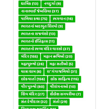
ધાર્મિક
(13)
નવદુર્ગા
(9)
નાનાભાઈ જેબલિયા
(37)
પાળિયા કથા
(75)
ભગવાન
(16)
ભારતનાં અદભૂત શિલ્પો
(9)
ભારતના રાજવંશો
(13)
ભારતનો ઈતિહાસ
(11)
ભારતનો ભવ્ય મંદિર વારસો
(37)
મંદિર
(155)
મહાન ઋષિઓ
(20)
મહાપુરુષો
(26)
મહા સતીઓ
(5)
યાત્રા ધામ
(6)
રા' ગંગાજળિયો
(31)
લોકવાર્તા
(156)
લોક સાહિત્ય
(115)
વીર પુરુષો
(60)
વીરાંગનાઓ
(10)
શિવ મંદિર
(27)
શૈલેશ સગપરીયા
(7)
સંત દેવીદાસ
(32)
સંતો
(29)