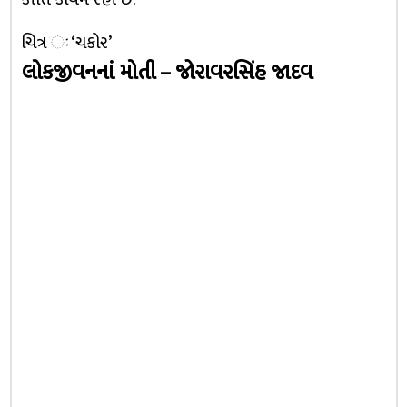
ચિત્ર ઃ ‘ચકોર’
લોકજીવનનાં મોતી – જોરાવરસિંહ જાદવ