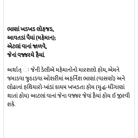
ભાણાં ખડખડ લોહજડ,
આવતડાં પૈયાં (મહેમાન);
એટલાં વાનાં જાળવે,
જેનાં વજ્જરયે હૈયાં.
અર્થાત્‌ ઃ જેની ડેલીએ મહેમાનોનો મારશલો હોય, એમને
જમાડવા જુઠાડવા ઓંશરીમાં અહર્નિશ ભાણાં (વાસણો) અને
લોઢાનાં હથિયારો-ખાંડાં કાયમ ખખડતા હોય (યુદ્ધ-ધીંગાણાં
થાતાં હોય) આટલાં વાનાં જેના વજ્જર જેવાં હૈયાં હોય ઈ જીરવી
શકે.