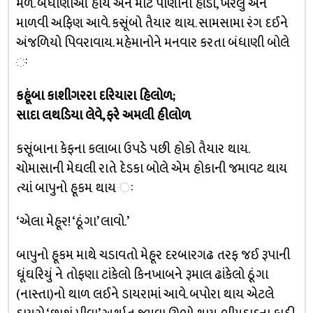
મળે. બંધાણીઓ હોય એને માટે પાણીનો હાંડો, ખરલું અને
માળવી અફિણ આવે. કસૂંબો તૈયાર થાય. સામસામા રંગ દઈને
અંજળિયો પિવરાવાય. મહેમાનોને મનવાર કરતા બંધાણી બોલે
ઃ
કહૂંબા કાશીગરરા દરિયારા હિલોળ;
સાદા લથડિયા લેવે, ફરે અમલી હીલોળ
કસૂંબાના કેફના કલાબા ઉપડે પછી હોકો તૈયાર થાય.
ચોમાસાની મેઘલી રાતે દેડકા બોલે એમ હોકાની જમાવટ થાય
ત્યાં બાપુનો હૂકમ થાય ઃ
‘એલા મેહૂર! ‘ઠૂંગા’ લાવો.’
બાપુનો હૂકમ માથે ચડાવતો મેહૂર દરબારગઢ તરફ જઈ રૂપાની
ધૂંઘરિયું ને તોફણા ટાંકેલો કિનખાબને રૂમાલ ઢાંકેલો ઠૂંગા
(નાસ્તા)નો થાળ લઈને ડાયરામાં આવે. બપોરા થાય એટલે