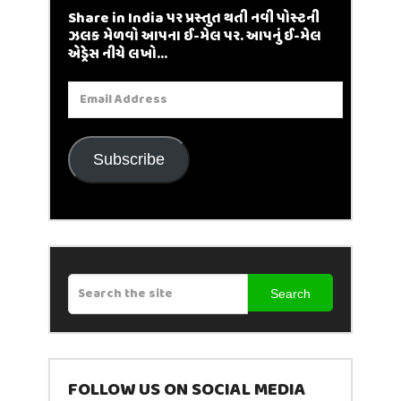
Share in India પર પ્રસ્તુત થતી નવી પોસ્ટની
ઝલક મેળવો આપના ઈ-મેલ પર. આપનું ઈ-મેલ
એડ્રેસ નીચે લખો...
Email
Address
Subscribe
Search
FOLLOW US ON SOCIAL MEDIA