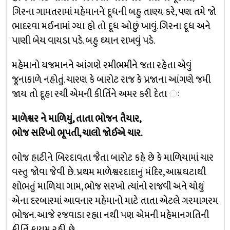
ગિરના ગામતરામાં મહેમાનને દૂધની બહુ તાણ્ય કરે, પણ તમે જો
ભાદરવા મઈનામાં ગ્યા હો તો દૂધ ઓછું ખાવું. ગિરના દૂધ અને
પાણી બેય વાયડા પડે. બહુ ઘ્યાન રાખવું પડે.
મહેમાનો યજમાનને આંગણે રમીભમીને જતા રહેતા એવું
જૂનાકાળે નહોતું. ચારણ કે બારોટ રાજ કે પ્રજાના આંગણે જમી
જાય તો દૂહા રચી એમની કીર્તિને અમર કરી દેતા ઃ
માળેશ્વર ને માળિયું, તાતા ભોજન તૈયાર,
ભોજ સરિખો ભૂપતી, ચાલો જોઈએ ચાર.
ભોજ હાટીને બિરદાવતા જૈતા બારોટ કહે છે કે માળિયામાં ચાર
વસ્તુ જોવા જેવી છે. પ્રથમ માળેશ્વરદાદાનું મંદિર, આમ્રઘટાથી
શોભતું માળિયા ગામ, ભોજ સરખો ત્યાંનો રાજવી અને ચોથું
એના દરબારમાં આવનાર મહેમાનો માટે તાતા એટલે ગરમાગરમ
ભોજન. આજે રજવાડા રહ્યા નથી પણ એમની મહેમાનગતિની
કીર્તિ કાયમ રહી છે.