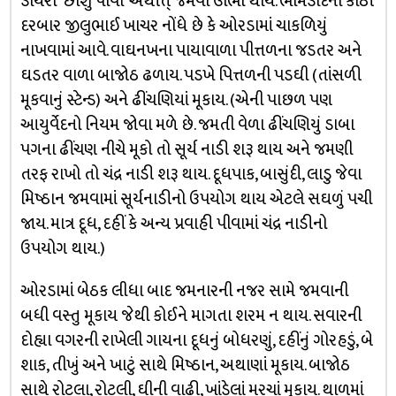
ડાયરો ‘છાશું પીવા’ અર્થાત્‌ જમવા ઊભો થાય. ભીમડાદના કાઠી
દરબાર જીલુભાઈ ખાચર નોંધે છે કે ઓરડામાં ચાકળિયું
નાખવામાં આવે. વાઘનખના પાયાવાળા પીત્તળના જડતર અને
ઘડતર વાળા બાજોઠ ઢળાય. પડખે પિત્તળની પડઘી (તાંસળી
મૂકવાનું સ્ટેન્ડ) અને ઢીંચણિયાં મૂકાય. (એની પાછળ પણ
આયુર્વેદનો નિયમ જોવા મળે છે. જમતી વેળા ઢીંચણિયું ડાબા
પગના ઢીંચણ નીચે મૂકો તો સૂર્ય નાડી શરૂ થાય અને જમણી
તરફ રાખો તો ચંદ્ર નાડી શરૂ થાય. દૂધપાક, બાસુંદી, લાડુ જેવા
મિષ્ઠાન જમવામાં સૂર્યનાડીનો ઉપયોગ થાય એટલે સઘળું પચી
જાય. માત્ર દૂધ, દહીં કે અન્ય પ્રવાહી પીવામાં ચંદ્ર નાડીનો
ઉપયોગ થાય.)
ઓરડામાં બેઠક લીધા બાદ જમનારની નજર સામે જમવાની
બધી વસ્તુ મૂકાય જેથી કોઈને માગતા શરમ ન થાય. સવારની
દોહ્યા વગરની રાખેલી ગાયના દૂધનું બોધરણું, દહીંનું ગોરહડું, બે
શાક, તીખું અને ખાટું સાથે મિષ્ઠાન, અથાણાં મૂકાય. બાજોઠ
સાથે રોટલા, રોટલી, ઘીની વાઢી, ખાંડેલાં મરચાં મૂકાય. થાળમાં