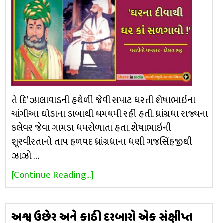
તે દિ’ ઝાલાવાડની હથેળી જેવી સપાટ ધરતી શેષાભાઇના
ચાંગીઆ ઘોડાના ડાબાથી ધમધમી રહી હતી. ધ્રાંગ્રધા રાજ્યના
કલેવર જેવા ગામડા ધમરોળાતા હતા. શેષાભાઇની
શૂરવીરતાનો તાપ હળવદ ધ્રાંગ્રધ્રાના ધણી ગજસિંહજીથી
ઝાઝો …
[Continue Reading...]
અશ્વ ઉછેર અને કાઠી દરબારો એક સંક્ષીપ્ત