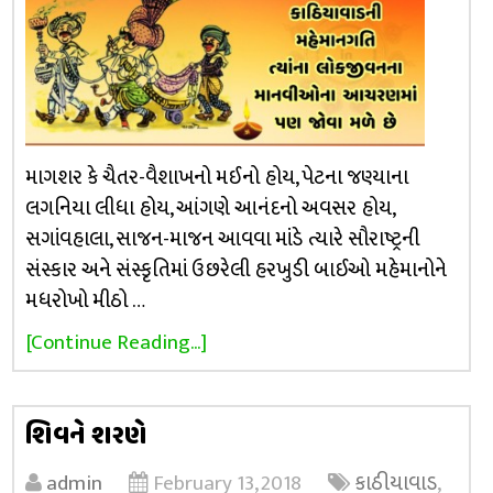
માગશર કે ચૈતર-વૈશાખનો મઈનો હોય, પેટના જણ્યાના
લગનિયા લીધા હોય, આંગણે આનંદનો અવસર હોય,
સગાંવહાલા, સાજન-માજન આવવા માંડે ત્યારે સૌરાષ્ટ્રની
સંસ્કાર અને સંસ્કૃતિમાં ઉછરેલી હરખુડી બાઈઓ મહેમાનોને
મધરોખો મીઠો …
[Continue Reading...]
શિવને શરણે
admin
February 13, 2018
કાઠીયાવાડ
,