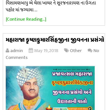
વિસામણબાપુ એ ચેલા ખાચર ને સૂરજનારાયણ ના ઉગતા
પહોર માં જગ્યામા …
[Continue Reading...]
મહારાજા કૃષ્ણકુમારસિંહજીના જીવનના પ્રસંગો
admin
May 19, 2018
Other
No
Comments