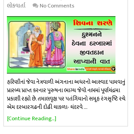
લોકવાર્તા
No Comments
હરિણીનાં જેવા નેત્રવાળી અંગનાના અધરનો આસ્વાદ પામવાનું
પ્રારબ્ધ પ્રાપ્ત કરનાર પુરુષના ભાગ્ય જેવો નભમાં પૂર્ણચંદ્રમા
પ્રકાશી રહ્યો છે. તમાલવૃક્ષ પર પતંગિયાનો સમૂહ રંગસૃષ્ટિ રચે
એમ દરબારગઢની દોઢી ચાકળા- ચંદરવે …
[Continue Reading...]