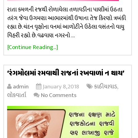
રાતા કમળની રજથી રોળાયેલા તળાવડીના પાણીમાં ઉઠતા
તરંગ જેવા ઉગમણા આભારમાંથી ઉષાના તેજ કિરણો ત્રબંકી
રહ્યા છે. ચંદન વૃક્ષોના વનમાં આળોટીને ઉઠેલા વસંતનો વાયુ
વિહરી રહ્યો છે. વઢવાણ નગરનો …
[Continue Reading...]
‘રંગમોલમાં રમવાથી રાજનાં રખવાળાં ન થાય’
admin
January 8, 2018
કાઠીયાવાડ
,
લોકવાર્તા
No Comments