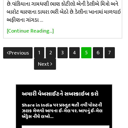
છે. વાંકિયાના ગામધણી ભાણ કોટીલો એની ડેલીએ મિત્રો અને
બારોટ ચારણના ડાયરા ભરી બેઠો છે. ડેલીના ખાનામાં માળવાઇ
અફીણના ગાંગડા …
[Continue Reading...]
Posts
1
2
3
4
5
6
7
Previous
pagination
Next
અમારી વેબસાઈટને સબસ્ક્રાઇબ કરો
Share in India પર પ્રસ્તુત થતી નવી પોસ્ટની
ઝલક મેળવો આપના ઈ-મેલ પર. આપનું ઈ-મેલ
એડ્રેસ નીચે લખો...
Email