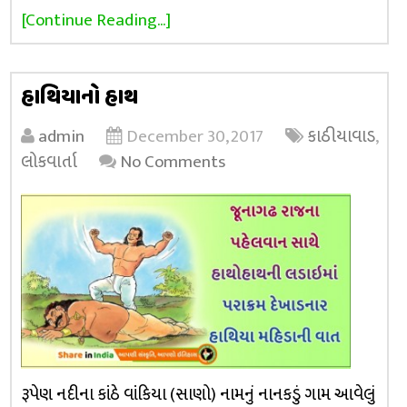
[Continue Reading...]
હાથિયાનો હાથ
admin
December 30, 2017
કાઠીયાવાડ
,
લોકવાર્તા
No Comments
રૂપેણ નદીના કાંઠે વાંકિયા (સાણો) નામનું નાનકડું ગામ આવેલું