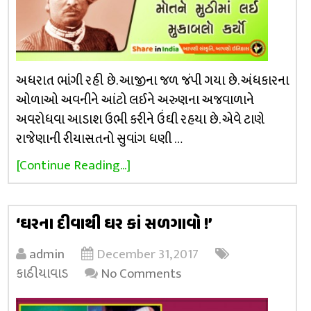
અધરાત ભાંગી રહી છે. આજીના જળ જંપી ગયા છે. અંધકારના
ઓળાઓ અવનીને આંટો લઈને અરુણના અજવાળાને
અવરોધવા આડાશ ઉભી કરીને ઉંઘી રહયા છે. એવે ટાણે
રાજેણાની રીયાસતનો સુવાંગ ધણી …
[Continue Reading...]
‘ઘરના દીવાથી ઘર કાં સળગાવો !’
admin
December 31, 2017
કાઠીયાવાડ
No Comments