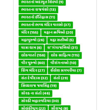
ભારતનાં અદભૂત શિલ્પો
(9)
ભારતના રાજવંશો
(13)
ભારતનો ઈતિહાસ
(11)
ભારતનો ભવ્ય મંદિર વારસો
(37)
મંદિર
(155)
મહાન ઋષિઓ
(20)
મહાપુરુષો
(26)
મહા સતીઓ
(5)
યાત્રા ધામ
(6)
રા' ગંગાજળિયો
(31)
લોકવાર્તા
(156)
લોક સાહિત્ય
(115)
વીર પુરુષો
(60)
વીરાંગનાઓ
(10)
શિવ મંદિર
(27)
શૈલેશ સગપરીયા
(7)
સંત દેવીદાસ
(32)
સંતો
(29)
સિધ્ધરાજ જયસિંહ
(19)
સોરઠ ના સંતો
(46)
સોરઠી બહારવટિયા
(30)
સોલંકીયુગ
(22)
સૌરાષ્ટ્ર
(8)