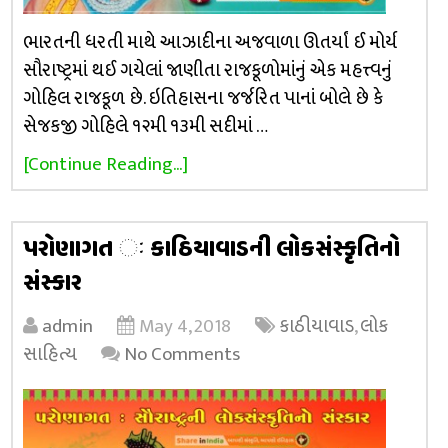
ભારતની ધરતી માથે આઝાદીના અજવાળા ઊતર્યાં ઈ મોર્ય
સૌરાષ્ટ્રમાં થઈ ગયેલાં જાણીતા રાજકૂળોમાંનું એક મહત્ત્વનું
ગોહિલ રાજકૂળ છે. ઇતિહાસના જર્જરિત પાનાં બોલે છે કે
સેજકજી ગોહિલે ૧૨મી ૧૩મી સદીમાં …
[Continue Reading...]
પરોણાગત ઃ કાઠિયાવાડની લોકસંસ્કૃતિનો
સંસ્કાર
admin
May 4, 2018
કાઠીયાવાડ
,
લોક
સાહિત્ય
No Comments