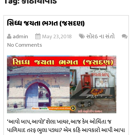
Tag:
કાઠીયાવાડ
સિધ્ધ જયતા ભગત (જસદણ)
admin
May 23, 2018
સોરઠ ના સંતો
No Comments
‘આવો બાપ, આવો!’ શેલા ખાચર, આજ કેમ ઓચિંતા જ
પાળિયાદ તરફ ભુલા પડ્યા? એમ કહિ આવકારો આપી આપા