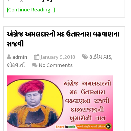
[Continue Reading...]
અંગ્રેજ અમલદારનો મદ ઉતારનારા વઢવાણના
રાજવી
admin
January 9, 2018
કાઠીયાવાડ
,
લોકવાર્તા
No Comments