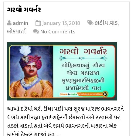
ગરવો ગવર્નર
admin
January 15, 2018
કાઠીયાવાડ
,
લોકવાર્તા
No Comments
આખો દરિયો ધરી દીધા પછી પણ સૂરજ મા’રાજ ભાવનગરને
ધખધખાવી રહ્યા હતા! શહેરની ઇમારતો અને રસ્તાઓ પર
તડકો ત્રાડતો હતો એવે સમયે ભાવનગરની બહારના એક
ફાર્મમાં ટ્રેક્ટર ગાજતું હતું. …