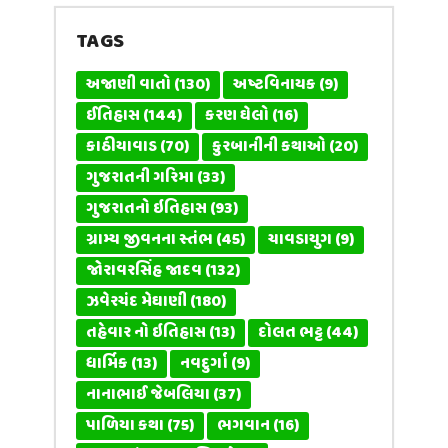
TAGS
અજાણી વાતો
(130)
અષ્ટવિનાયક
(9)
ઈતિહાસ
(144)
કરણ ઘેલો
(16)
કાઠીયાવાડ
(70)
કુરબાનીની કથાઓ
(20)
ગુજરાતની ગરિમા
(33)
ગુજરાતનો ઇતિહાસ
(93)
ગ્રામ્ય જીવનના સ્તંભ
(45)
ચાવડાયુગ
(9)
જોરાવરસિંહ જાદવ
(132)
ઝવેરચંદ મેઘાણી
(180)
તહેવાર નો ઇતિહાસ
(13)
દોલત ભટ્ટ
(44)
ધાર્મિક
(13)
નવદુર્ગા
(9)
નાનાભાઈ જેબલિયા
(37)
પાળિયા કથા
(75)
ભગવાન
(16)