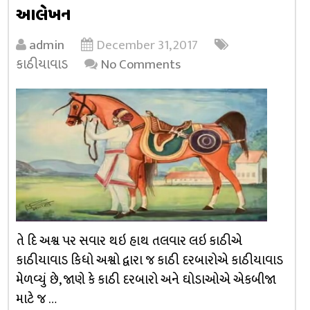
આલેખન
admin
December 31, 2017
કાઠીયાવાડ
No Comments
તે દિ અશ્વ પર સવાર થઇ હાથ તલવાર લઇ કાઠીએ
કાઠીયાવાડ કિધો અશ્વો દ્વારા જ કાઠી દરબારોએ કાઠીયાવાડ
મેળવ્યું છે, જાણે કે કાઠી દરબારો અને ઘોડાઓએ એકબીજા
માટે જ …