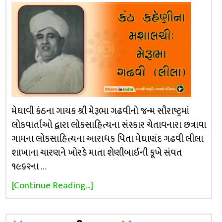
મેઘાવી કંઠના ગાયક શ્રી મેરૂભા ગઢવીનો જન્મ સૌરાષ્ટ્રમાં
લોકવાર્તાઓ દ્વારા લોકસાહિત્યના સંસ્કાર ચેતાવનારા છત્રાવા
ગામના લોકસાહિત્યના આરાધક પિતા મેઘાણંદ ગઢવી લીલા
શાખાના ચારણને ખોરડે માતા શેણીબાઈની કૂખે સંવત
૧૯૬૨ના …
[Continue Reading...]