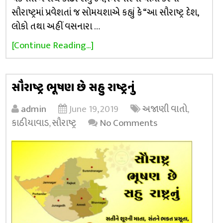
સૌરાષ્ટ્રમાં પ્રવેશતાં જ સોમયશાએ કહ્યું કે “આ સૌરાષ્ટ્ર દેશ,
લોકો તથા અહીં વસનારા …
[Continue Reading...]
સૌરાષ્ટ્ર ભૂષણ છે સહુ રાષ્ટ્રનું
admin
June 19, 2019
અજાણી વાતો
,
કાઠીયાવાડ
,
સૌરાષ્ટ્ર
No Comments