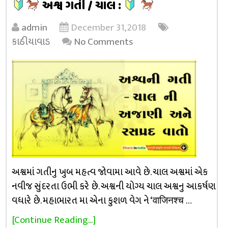
અશ્વ ગતી / ચાલ :
admin
December 31, 2018
કાઠીયાવાડ
No Comments
અશ્વમાં ગતીનુ ખુબ મહત્વ જોવામા આવે છે. ચાલ અશ્વમાં એક
નવીજ સુંદરતા ઉભી કરે છે. અશ્વની યોગ્ય ચાલ અશ્વનુ આકર્ષણ
વધારે છે. મહાભારત મા એના કુશળ વેગ ને ‘वाजिनश्च …
[Continue Reading...]