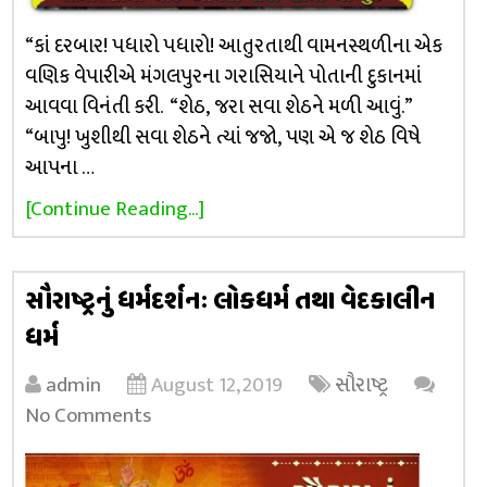
“કાં દરબાર! પધારો પધારો! આતુરતાથી વામનસ્થળીના એક
વણિક વેપારીએ મંગલપુરના ગરાસિયાને પોતાની દુકાનમાં
આવવા વિનંતી કરી. “શેઠ, જરા સવા શેઠને મળી આવું.”
“બાપુ! ખુશીથી સવા શેઠને ત્યાં જજો, પણ એ જ શેઠ વિષે
આપના …
[Continue Reading...]
સૌરાષ્ટ્રનું ધર્મદર્શનઃ લોકધર્મ તથા વેદકાલીન
ધર્મ
admin
August 12, 2019
સૌરાષ્ટ્ર
No Comments