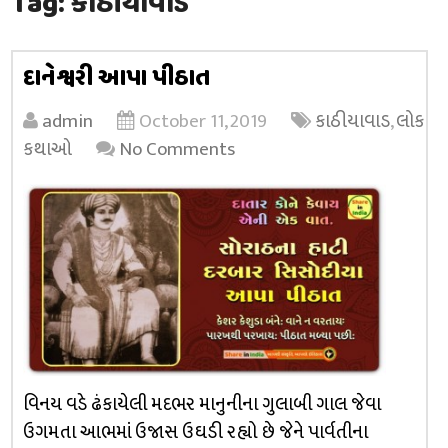
Tag:
કાઠીયાવાડ
દાનેશ્વરી આપા પીઠાત
admin
October 11, 2019
કાઠીયાવાડ
,
લોક
કથાઓ
No Comments
વિનય વડે ઢંકાયેલી મદભર માનુનીના ગુલાબી ગાલ જેવા
ઉગમતા આભમાં ઉજાસ ઉઘડી રહ્યો છે જેને પાર્વતીના