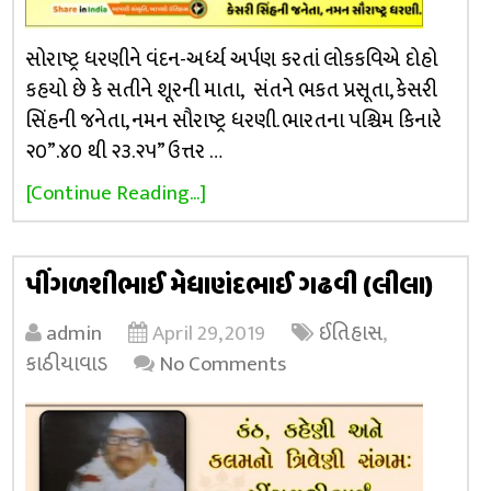
સોરાષ્ટ્ર ધરણીને વંદન-અર્ધ્ય અર્પણ કરતાં લોકકવિએ દોહો
કહયો છે કે સતીને શૂરની માતા, સંતને ભકત પ્રસૂતા, કેસરી
સિંહની જનેતા, નમન સૌરાષ્ટ્ર ધરણી. ભારતના પશ્ચિમ કિનારે
૨૦”.૪૦ થી ૨૩.૨૫” ઉત્તર …
[Continue Reading...]
પીંગળશીભાઈ મેધાણંદભાઈ ગઢવી (લીલા)
admin
April 29, 2019
ઈતિહાસ
,
કાઠીયાવાડ
No Comments