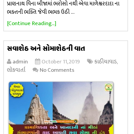
પ્રાણનાથ વિના બીજામાં ભરોસો નથી એવા માળેશ્વરદાદા ના
ભક્તની ભક્તિ જેવી ભભક ઉઠી …
[Continue Reading...]
સવાશેઠ અને સોમાશેઠની વાત
admin
October 11, 2019
કાઠીયાવાડ
,
લોકવાર્તા
No Comments