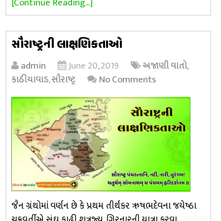
[Continue Reading...]
સૌરાષ્ટ્રની લાક્ષણિકતાઓ
admin
June 20, 2019
અજાણી વાતો
,
કાઠીયાવાડ
,
સૌરાષ્ટ્ર
No Comments
જૈન ગ્રંથોમાં વર્ણન છે કે પ્રથમ તીર્થંકર ઋષભદેવના જયેષ્ઠા
ચક્રવર્તીએ સંઘ કાઢી શત્રુજ્ય, ગિરનારની યાત્રા કરવા