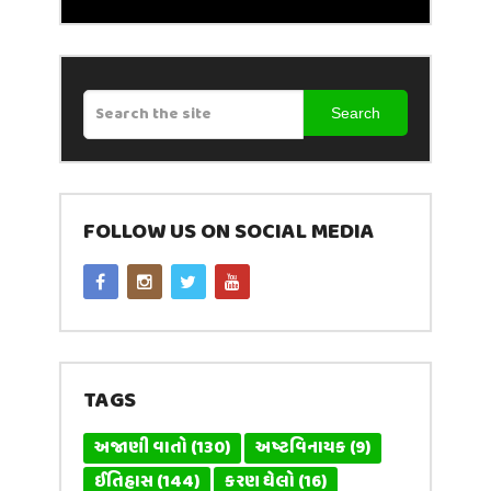
Search
FOLLOW US ON SOCIAL MEDIA
TAGS
અજાણી વાતો
(130)
અષ્ટવિનાયક
(9)
ઈતિહાસ
(144)
કરણ ઘેલો
(16)