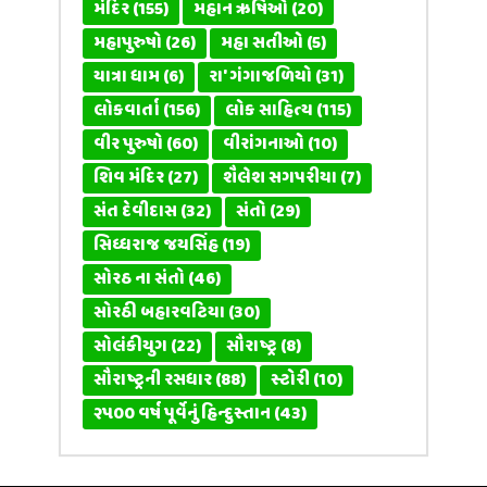
મંદિર
(155)
મહાન ઋષિઓ
(20)
મહાપુરુષો
(26)
મહા સતીઓ
(5)
યાત્રા ધામ
(6)
રા' ગંગાજળિયો
(31)
લોકવાર્તા
(156)
લોક સાહિત્ય
(115)
વીર પુરુષો
(60)
વીરાંગનાઓ
(10)
શિવ મંદિર
(27)
શૈલેશ સગપરીયા
(7)
સંત દેવીદાસ
(32)
સંતો
(29)
સિધ્ધરાજ જયસિંહ
(19)
સોરઠ ના સંતો
(46)
સોરઠી બહારવટિયા
(30)
સોલંકીયુગ
(22)
સૌરાષ્ટ્ર
(8)
સૌરાષ્ટ્રની રસધાર
(88)
સ્ટોરી
(10)
૨૫૦૦ વર્ષ પૂર્વેનું હિન્દુસ્તાન
(43)