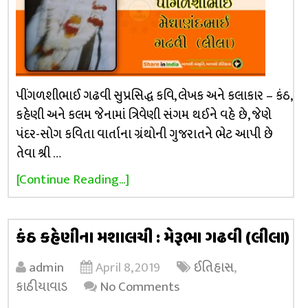
પીંગળશીભાઈ ગઢવી સુપ્રસિદ્ધ કવિ, લેખક અને કલાકાર – કંઠ,
કહેણી અને કલમ જેનામાં ત્રિવેણી સંગમ થઈને વહે છે, જેણે
પંદર-સોગ કવિતા વાર્તાના ગ્રંથોની ગુજરાતને ભેટ આપી છે
તેવા શ્રી …
[Continue Reading...]
કંઠ કહેણીના મશાલચી : મેરૂભા ગઢવી (લીલા)
admin
April 8, 2019
ઈતિહાસ
,
કાઠીયાવાડ
No Comments