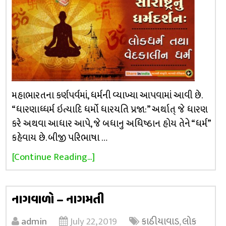
મહાભારતના કર્ણપર્વમાં, ધર્મની વ્યાખ્યા આપવામાં આવી છે.
“ધારણાધ્ધર્મ ઇત્યાદિ ધર્મો ધારયતિ પ્રજા:” અર્થાત્ જે ધારણ
કરે અથવા આધાર આપે, જે બધાનુ અધિષ્ઠાન હોય તેને “ધર્મ”
કહેવાય છે. બીજી પરિભાષા …
[Continue Reading...]
નાગવાળો – નાગમતી
admin
July 22, 2019
કાઠીયાવાડ
,
લોક