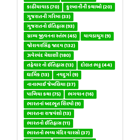
કાઠીયાવાડ
(70)
કુરબાનીની કથાઓ
(20)
ગુજરાતની ગરિમા
(33)
ગુજરાતનો ઇતિહાસ
(93)
ગ્રામ્ય જીવનના સ્તંભ
(45)
ચાવડાયુગ
(9)
જોરાવરસિંહ જાદવ
(132)
ઝવેરચંદ મેઘાણી
(180)
તહેવાર નો ઇતિહાસ
(13)
દોલત ભટ્ટ
(44)
ધાર્મિક
(13)
નવદુર્ગા
(9)
નાનાભાઈ જેબલિયા
(37)
પાળિયા કથા
(75)
ભગવાન
(16)
ભારતનાં અદભૂત શિલ્પો
(9)
ભારતના રાજવંશો
(13)
ભારતનો ઈતિહાસ
(11)
ભારતનો ભવ્ય મંદિર વારસો
(37)