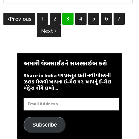
Posts
1
2
3
4
5
6
7
Previous
pagination
Next
અમારી વેબસાઈટને સબસ્ક્રાઇબ કરો
Share in India પર પ્રસ્તુત થતી નવી પોસ્ટની
ઝલક મેળવો આપના ઈ-મેલ પર. આપનું ઈ-મેલ
એડ્રેસ નીચે લખો...
Email
Address
Subscribe