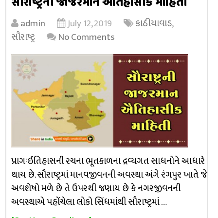
સૌરાષ્ટ્રની જાજરમાન ઐતિહાસીક માહિતી
admin
July 12, 2019
કાઠીયાવાડ
,
સૌરાષ્ટ્ર
No Comments
પ્રાગઃઈતિહાસની રચના ભૂતકાળના દ્રવ્યગત સાધનોને આધારે
થાય છે. સૌરાષ્ટ્રમાં માનવજીવનની અવસ્થા અંગે રંગપુર ખાતે જે
અવશેષો મળે છે તે ઉપરથી જણાય છે કે નગરજીવનની
અવસ્થાએ પહોંચેલા લોકો સિંધમાંથી સૌરાષ્ટ્રમાં …