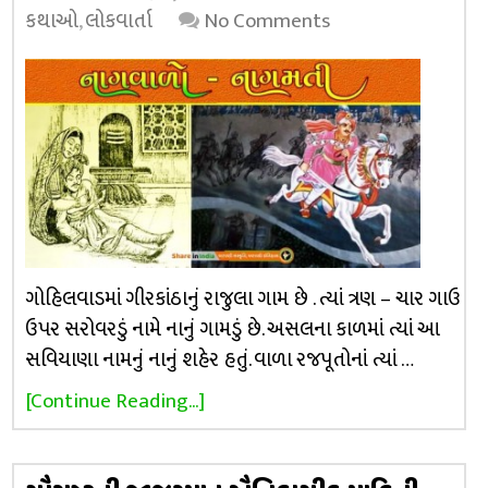
કથાઓ
,
લોકવાર્તા
No Comments
ગોહિલવાડમાં ગીરકાંઠાનું રાજુલા ગામ છે . ત્યાં ત્રણ – ચાર ગાઉ
ઉપર સરોવરડું નામે નાનું ગામડું છે. અસલના કાળમાં ત્યાં આ
સવિયાણા નામનું નાનું શહેર હતું. વાળા રજપૂતોનાં ત્યાં …
[Continue Reading...]