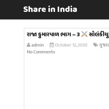
Share in India
રાજા કુમારપાળ ભાગ – 3
સોલંકીય
admin
October 12, 2020
ગુજર
No Comments