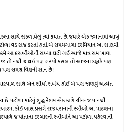
ા સાથે સંકળાયેલું ત્યાં હયાત છે. જયારે એક જમાનામાં આખું
ોળા વડ રાજ કરતાં હતાં. એ સમયગાળા દરમિયાન આ સાલવી
ાળક્રમે આ કસબીઓની સંખ્યા ઘટી ગઈ. આજે માત્ર સમ ખાવા
કલા નષ્ટ તો નથી જ થઇ. પણ ગરવો કસબ તો આજના દહાડે પણ
 પણ સમગ્ર વિશ્વની શાન છે !
ુમારપાળ સાથે એને સીધો સંબંધ હોઈ એ પણ જાણવું અત્યંત
 છે. પટોળા માટેનું શુદ્ધ રેશમ એક કાળે ચીન- જાપાનથી
દરબારમાં કોઈ ખાસ પ્રસંગે રાજઘરાનાની સ્ત્રીઓ આ પાટણના
ુમારપાળે જ પોતાના દરબારની સ્ત્રીઓને આ પટોળા પહેરવાની