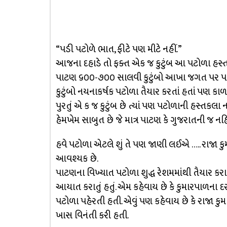
“પડી પટોળે ભાત, ફીટે પણ મીટે નહીં.”
આજના દહાડે તો ફક્ત એક જ કુટુંબ આ પટોળા હસ્તકલ
પાટણ ૬૦૦-૭૦૦ સાલવી કુટુંબો આખા જગત પર પટ
કુટુંબો નયનાકર્ષક પટોળા તૈયાર કરતાં હતાં પણ ક
પુરતું એ ક જ કુટુંબ છે ત્યાં પણ પટોળાની હસ્ત
હેમખેમ સાબુત છે જે માત્ર પાટણ કે ગુજરાતની જ નહિ
હવે પટોળા એટલે શું તે પણ જાણી લઈએ ….. રાજા ક
આવશ્યક છે.
પાટણના વિખ્યાત પટોળા શુદ્ધ રેશમમાંથી તૈયાર કરાય
આયાત કરાતું હતું. એમ કહેવાય છે કે કુમારપાળના 
પટોળા પહેરતી હતી. એવું પણ કહેવાય છે કે રાજા ક
ખાસ વિનંતી કરી હતી.