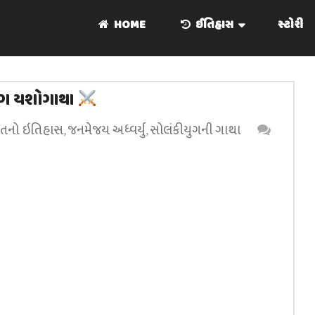
HOME
ઈતિહાસ
સ્ટોરી
ુગ યશોગાથા
ાતનો ઇતિહાસ
,
જનમેજય અધ્વર્યુ
,
સોલંકીયુગની ગાથા