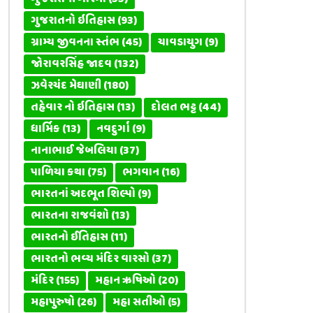
ગુજરાતનો ઇતિહાસ
(93)
ગ્રામ્ય જીવનના સ્તંભ
(45)
ચાવડાયુગ
(9)
જોરાવરસિંહ જાદવ
(132)
ઝવેરચંદ મેઘાણી
(180)
તહેવાર નો ઇતિહાસ
(13)
દોલત ભટ્ટ
(44)
ધાર્મિક
(13)
નવદુર્ગા
(9)
નાનાભાઈ જેબલિયા
(37)
પાળિયા કથા
(75)
ભગવાન
(16)
ભારતનાં અદભૂત શિલ્પો
(9)
ભારતના રાજવંશો
(13)
ભારતનો ઈતિહાસ
(11)
ભારતનો ભવ્ય મંદિર વારસો
(37)
મંદિર
(155)
મહાન ઋષિઓ
(20)
મહાપુરુષો
(26)
મહા સતીઓ
(5)