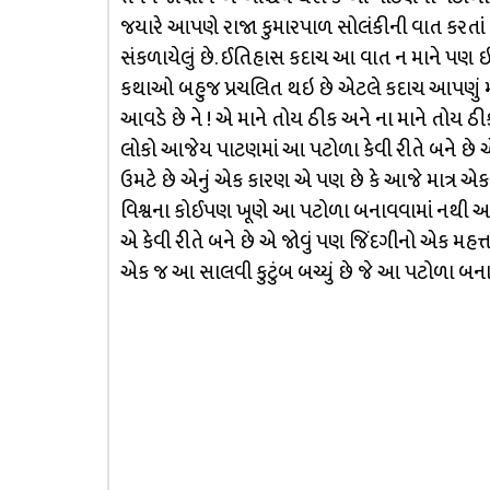
જયારે આપણે રાજા કુમારપાળ સોલંકીની વાત કરત
સંકળાયેલું છે. ઈતિહાસ કદાચ આ વાત ન માને પણ ઇતિ
કથાઓ બહુજ પ્રચલિત થઇ છે એટલે કદાચ આપણું મન એ
આવડે છે ને ! એ માને તોય ઠીક અને ના માને તોય 
લોકો આજેય પાટણમાં આ પટોળા કેવી રીતે બને છે એ
ઉમટે છે એનું એક કારણ એ પણ છે કે આજે માત્ર એક
વિશ્વના કોઈપણ ખૂણે આ પટોળા બનાવવામાં નથી આ
એ કેવી રીતે બને છે એ જોવું પણ જિંદગીનો એક મહત્ત
એક જ આ સાલવી કુટુંબ બચ્યું છે જે આ પટોળા બનાવતુ