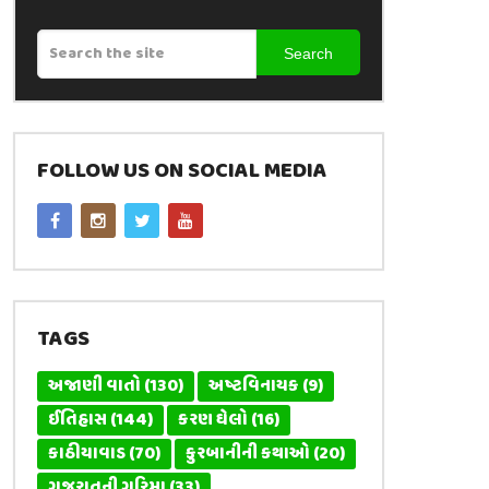
Search
FOLLOW US ON SOCIAL MEDIA
TAGS
અજાણી વાતો
(130)
અષ્ટવિનાયક
(9)
ઈતિહાસ
(144)
કરણ ઘેલો
(16)
કાઠીયાવાડ
(70)
કુરબાનીની કથાઓ
(20)
ગુજરાતની ગરિમા
(33)