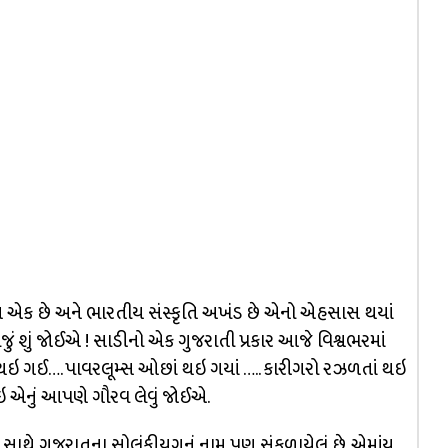
એક છે અને ભારતીય સંસ્કૃતિ અખંડ છે એનો એહસાસ થયાં
શું જોઈએ ! સાડીનો એક ગુજરાતી પ્રકાર આજે વિશ્વભરમાં
ંધ થઇ ગઈ…. પાવરલૂમ્સ ઓછાં થઇ ગયાં ….. કારીગરો રઝળતાં થઇ
એનું આપણે ગૌરવ લેવું જોઈએ.
ાથે ગુજરાતના સોલંકીયુગનું નામ પણ સંકળાયેલું છે. એમાંય