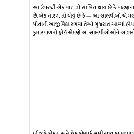
આ ઉપરથી એક વાત તો સાબિત થાય છે કે પાટણન
છે. એક તારણ તો એવું છે કે — આ સાલવીઓ એ મરાઠવ
પોતાની આજીવિકા રળવા તેઓ ગુજરાત આવ્યાં હોય
કુમારપાળનો હોઈ એમણે આ સાલવીઓઓને આશરો આપ
બીજું કે કોંકણ અને છેક કોણાર્ક સુધી રાજા કુમાર