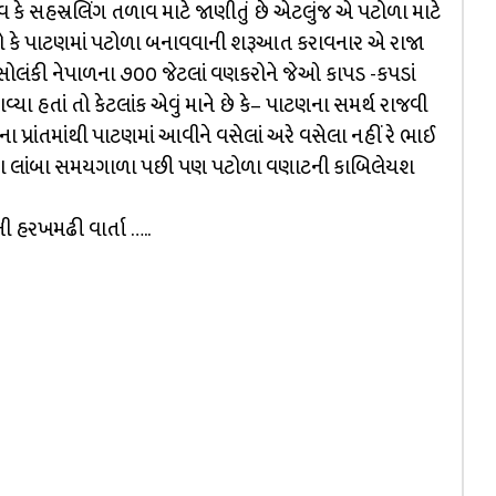
વ કે સહસ્રલિંગ તળાવ માટે જાણીતું છે એટલુંજ એ પટોળા માટે
શે કે પાટણમાં પટોળા બનાવવાની શરૂઆત કરાવનાર એ રાજા
ાળ સોલંકી નેપાળના ૭૦૦ જેટલાં વણકરોને જેઓ કાપડ -કપડાં
્યા હતાં તો કેટલાંક એવું માને છે કે– પાટણના સમર્થ રાજવી
 પ્રાંતમાંથી પાટણમાં આવીને વસેલાં અરે વસેલા નહીં રે ભાઈ
ીના લાંબા સમયગાળા પછી પણ પટોળા વણાટની કાબિલેયશ
હરખમઢી વાર્તા …..