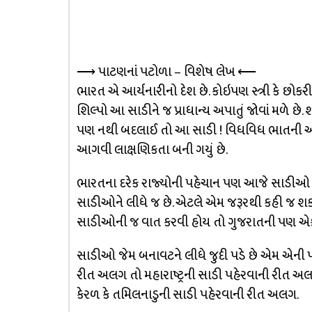
⟶ પાટણનાં પટોળા – વિશેષ લેખ ⟵
ભારત એ આર્યનારીનો દેશ છે. કોઇપણ સ્ત્રી કે છોકરી 
શિલ્પો આ સાડીને જ પ્રાધાન્ય અપાતું જોવાં મળે 
પણ નથી બદલાઈ તો આ સાડી ! વિધવિધ ભાતની અન
આગવી લાક્ષણિકતા બની ગયું છે.
ભારતના દરેક રાજ્યોની પહેચાન પણ આજે સાડ
સાડીઓને લીધે જ છે. એટલે એમ જરૂરથી કહી જ શ
સાડીઓની જ વાત કરવી હોય તો ગુજરાતની પણ એ
સાડીઓ જેમ બનાવટને લીધે જુદી પડે છે એમ એની 
રીત અલગ તો મહારાષ્ટ્રની સાડી પહેરવાની રીત અલગ
કેરળ કે તમિલનાડુની સાડી પહેરવાની રીત અલગ.