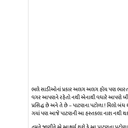
ભલે સાડીઓનાં પ્રકાર અલગ અલગ હોય પણ ભારત 
વગર આપણને રહેતો નથી એનાથી વધારે આપણે બીજું 
પ્રસિદ્ધ છે અને તે છે – પાટણના પટોળા ! મિલો બ
ગયાં પણ આજે પાટણની આ હસ્તકલા નાશ નથી થઇ 
તમને જાણીને એ આશ્ચર્ય થશે કે આ પાટણના પટોળા સ