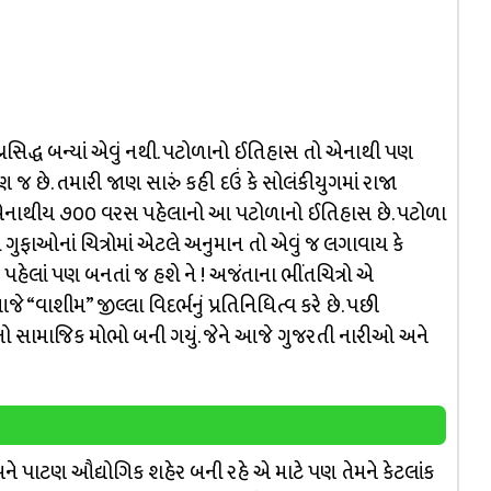
રસિદ્ધ બન્યાં એવું નથી. પટોળાનો ઈતિહાસ તો એનાથી પણ
જ છે. તમારી જાણ સારું કહી દઉં કે સોલંકીયુગમાં રાજા
 એનાથીય ૭૦૦ વરસ પહેલાનો આ પટોળાનો ઈતિહાસ છે. પટોળા
 ગુફાઓનાં ચિત્રોમાં એટલે અનુમાન તો એવું જ લગાવાય કે
 પહેલાં પણ બનતાં જ હશે ને ! અજંતાના ભીંતચિત્રો એ
“વાશીમ” જીલ્લા વિદર્ભનું પ્રતિનિધિત્વ કરે છે. પછી
 સામાજિક મોભો બની ગયું. જેને આજે ગુજરતી નારીઓ અને
અને પાટણ ઔદ્યોગિક શહેર બની રહે એ માટે પણ તેમને કેટલાંક