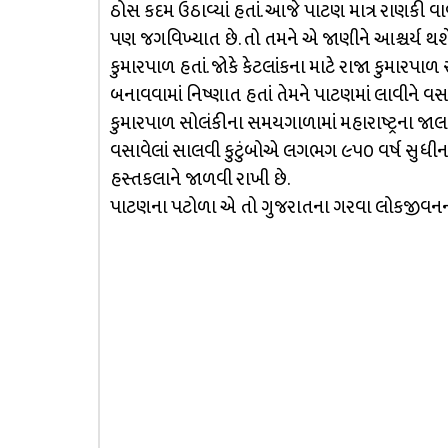
ઠોસ કદમ ઉઠાવ્યાં હતાં. આજે પાટણ માત્ર રાણકી વા
પણ જગવિખ્યાત છે. તો તમને એ જાણીને આશ્ચર્ય થ
કુમારપાળ હતાં. જોકે કેટલાંકના માટે રાજા કુમારપ
બનાવવામાં નિષ્ણાત હતાં તેમને પાટણમાં લાવીને વસાવ
કુમારપાળ સોલંકીના સમયગાળામાં મહારાષ્ટ્રના જાલના
વસાવેલાં સાલવી કુટુંબોએ લગભગ ૯૫૦ વર્ષ સુધ
હસ્તકલાને જાળવી રાખી છે.
પાટણના પટોળા એ તો ગુજરાતના ગરવા લોકજીવનની 