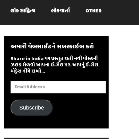
લોક સાહિત્ય
લોકવાર્તા
OTHER
અમારી વેબસાઈટને સબસ્ક્રાઇબ કરો
Share in India પર પ્રસ્તુત થતી નવી પોસ્ટની
ઝલક મેળવો આપના ઈ-મેલ પર. આપનું ઈ-મેલ
એડ્રેસ નીચે લખો...
Email
Address
Subscribe