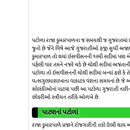
પટોળા રાજા કુમારપાળના જ સમયથી જ ગુજરાતમાં પ્
જુનો છે જેને વિષે આજે ગુજરાતીઓ હજી સુધી અજાણ 
કુમારપાળ તો થયાં ઇસવીસનની ૧૨મી સદીમાં. પણ
પહેલી વાર તમને નજરે ચડે છે ચોથી સદીમાં અજંતાની
પટોળા તો ઇસવીસનની ચોથી સદીમાં બન્યાં હશે કે તે
વત્સગુલમાશાખાના વાકાટક વંશના સમયનાં છે. જે આજે 
સોલંકીઓનાં પાટણ પછી આ પટોળા ગુજરાતી નારીનો
છોકરીઓ સ્ત્રીધન તરીકે ઓળખે છે.
પાટણનાં પટોળાં
રાજા કુમારપાળે પ્રજાને રોજગારીની તકો ઉભી થાય 