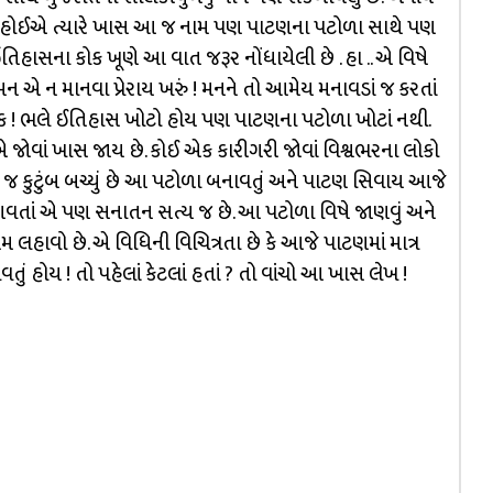
ાં હોઈએ ત્યારે ખાસ આ જ નામ પણ પાટણના પટોળા સાથે પણ
હાસના કોક ખૂણે આ વાત જરૂર નોંધાયેલી છે . હા .. એ વિષે
 ન માનવા પ્રેરાય ખરું ! મનને તો આમેય મનાવડાં જ કરતાં
ઠીક ! ભલે ઈતિહાસ ખોટો હોય પણ પાટણના પટોળા ખોટાં નથી.
 જોવાં ખાસ જાય છે. કોઈ એક કારીગરી જોવાં વિશ્વભરના લોકો
 જ કુટુંબ બચ્યું છે આ પટોળા બનાવતું અને પાટણ સિવાય આજે
વતાં એ પણ સનાતન સત્ય જ છે. આ પટોળા વિષે જાણવું અને
મ લહાવો છે. એ વિધિની વિચિત્રતા છે કે આજે પાટણમાં માત્ર
ં હોય ! તો પહેલાં કેટલાં હતાં ? તો વાંચો આ ખાસ લેખ !