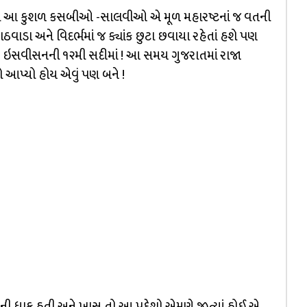
ા આ કુશળ કસબીઓ -સાલવીઓ એ મૂળ મહારષ્ટનાં જ વતની
ાડા અને વિદર્ભમાં જ ક્યાંક છુટા છવાયા રહેતાં હશે પણ
 ઇસવીસનની ૧૨મી સદીમાં ! આ સમય ગુજરાતમાં રાજા
્યો હોય એવું પણ બને !
પાળની ધાક હતી અને ખાસ તો આ પ્રદેશો એમણે જીત્યાં હોઈ એ