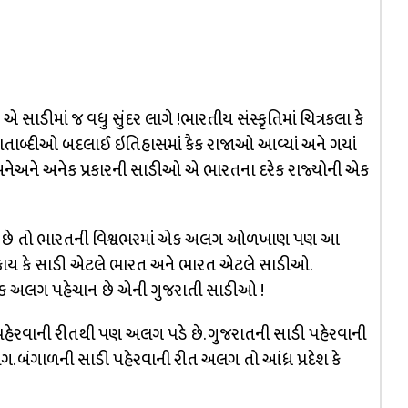
એ સાડીમાં જ વધુ સુંદર લાગે !ભારતીય સંસ્કૃતિમાં ચિત્રકલા કે
છે. શતાબ્દીઓ બદલાઈ ઇતિહાસમાં કૈક રાજાઓ આવ્યાં અને ગયાં
ેઅને અનેક પ્રકારની સાડીઓ એ ભારતના દરેક રાજ્યોની એક
ીઓ છે તો ભારતની વિશ્વભરમાં એક અલગ ઓળખાણ પણ આ
કાય કે સાડી એટલે ભારત અને ભારત એટલે સાડીઓ.
ક અલગ પહેચાન છે એની ગુજરાતી સાડીઓ !
પહેરવાની રીતથી પણ અલગ પડે છે. ગુજરાતની સાડી પહેરવાની
. બંગાળની સાડી પહેરવાની રીત અલગ તો આંધ્ર પ્રદેશ કે