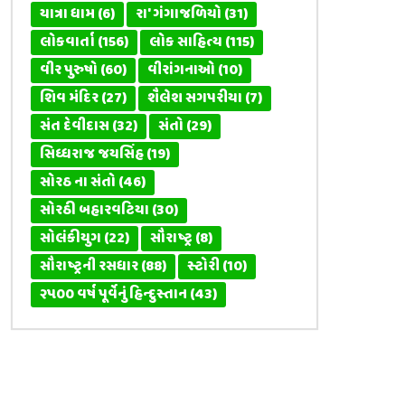
યાત્રા ધામ
(6)
રા' ગંગાજળિયો
(31)
લોકવાર્તા
(156)
લોક સાહિત્ય
(115)
વીર પુરુષો
(60)
વીરાંગનાઓ
(10)
શિવ મંદિર
(27)
શૈલેશ સગપરીયા
(7)
સંત દેવીદાસ
(32)
સંતો
(29)
સિધ્ધરાજ જયસિંહ
(19)
સોરઠ ના સંતો
(46)
સોરઠી બહારવટિયા
(30)
સોલંકીયુગ
(22)
સૌરાષ્ટ્ર
(8)
સૌરાષ્ટ્રની રસધાર
(88)
સ્ટોરી
(10)
૨૫૦૦ વર્ષ પૂર્વેનું હિન્દુસ્તાન
(43)