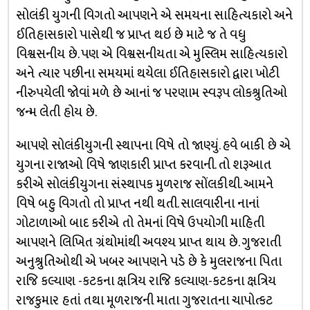
સોલંકી યુગની વિગતો આપણને એ સમયના સાહિત્યકારો અને
ઈતિહાસકારો પાસેથી જ પ્રાપ્ત થઇ છે માટે જ તે વધુ
વિશ્વસનીય છે. પણ એ વિશ્વસનીયતા એ મુસ્લિમ સાહિત્યકારો
અને ત્યાર પછીના સમયમાં થયેલા ઈતિહાસકારો દ્વારા ખોટી
નીરુપયેલી જોવાં મળે છે આનાં જ પરણામ સ્વરૂપ લોકશ્રુતિઓ
જન્મ લેતી હોય છે.
આપણે સોલંકીયુગની સ્થાપના વિષે તો જાણ્યું. હવે બાકી છે એ
યુગના રાજાઓ વિષે જાણકારી પ્રાપ્ત કરવાની. તો શરૂઆત
કરીએ સોલંકીયુગના સંસ્થાપક મુળરાજ સોંલકીથી. આમને
વિષે બહુ વિગતો તો પ્રાપ્ત નથી થતી. સાલવારીના નાનાં
ગોટાળાઓ બાદ કરીએ તો તેમનાં વિષે ઉપયોગી માહિતી
આપણને લિખિત ગ્રંથોમાંથી અવશ્ય પ્રાપ્ત થાય છે. ગુજરાતી
અનુશ્રુતિઓથી એ ખબર આપણને પડે છે કે મુલરાજના પિતા
રાજિ કલ્યાણ -કટકના ક્ષત્રિય રાજિ કલ્યાણ-કટકના ક્ષત્રિય
રાજકુમાર હતાં તથા મૂળરાજની માતા ગુજરાતના ચાપોત્કટ