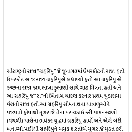
સૌરાષ્ટ્રનો રાજા “ગ્રહરિપુ” જે જૂનાગઢમાં ઉપરકોટનો રાજા હતો.
ઉપરકોટ આજ રાજા ગ્રહરિપુએ બંધાવ્યો હતો. આ ગ્રહરિપુ એ
કચ્છના રાજા જામ લાખા ફુલાણી સાથે ગાઢ મિત્રતા હતી અને
આ ગ્રહરિપુ જ “રા”નો ખિતાબ ધારણ કરનાર પ્રથમ ચુડાસમા
વંશનો રાજા હતો. આ ગ્રહરિપુ સોમનાથના યાત્રાળુઓને
પજવતો હોવાથી મૂળરાજે તેના પર ચડાઈ કરી. વામનસ્થળી
(વંથળી) પાસેના ભયંકર યુદ્ધમાં ગ્રહરિપુ હાર્યો અને એણે બંદી
બનાવ્યો. પછીથી ગ્રહરિપુને અમુક શરતોએ મૂળરાજે મુક્ત કરી