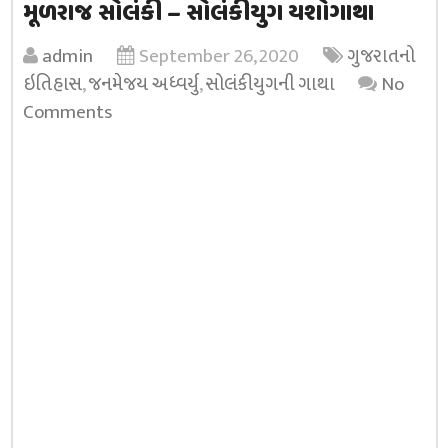
મૂળરાજ સોલંકી – સોલંકીયુગ યશોગાથા
admin
September 26, 2020
ગુજરાતનો
ઇતિહાસ
,
જનમેજય અધ્વર્યુ
,
સોલંકીયુગની ગાથા
No
Comments