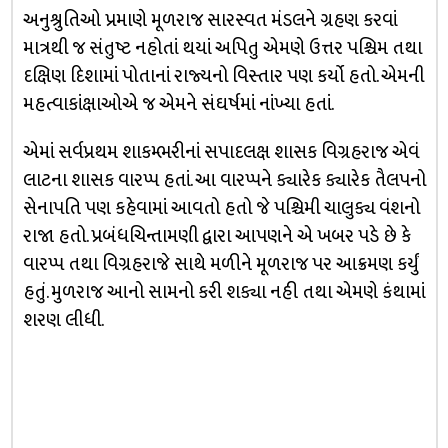
અનુશ્રુતિઓ પ્રમાણે મૂળરાજ સારસ્વત મંડલને ગ્રહણ કરવાં
માત્રથી જ સંતુષ્ટ નહોતાં થયાં અપિતુ એમણે ઉત્તર પશ્ચિમ તથા
દક્ષિણ દિશામાં પોતાનાં રાજ્યનો વિસ્તાર પણ કર્યો હતો. એમની
મહત્વાકાંક્ષાઓએ જ એમને સંઘર્ષમાં નાંખ્યા હતાં.
એમાં સર્વપ્રથમ શાકમ્ભરીનાં સપાદલક્ષ શાસક વિગ્રહરાજ એવં
લાટના શાસક વારપ્પ હતાં. આ વારપ્પને ક્યારેક ક્યારેક તૈલપનો
સેનાપતિ પણ કહેવામાં આવતો હતો જે પશ્ચિમી ચાલુક્ય વંશનો
રાજા હતો. પ્રબંધચિન્તામણી દ્વારા આપણને એ ખબર પડે છે કે
વારપ્પ તથા વિગ્રહરાજે સાથે મળીને મૂળરાજ પર આક્રમણ કર્યું
હતું. મુળરાજ આનો સામનો કરી શક્યા નહી તથા એમણે કંથામાં
શરણ લીધી.