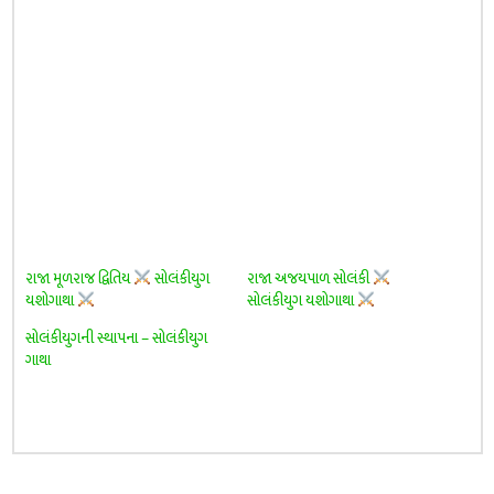
રાજા મૂળરાજ દ્વિતિય
સોલંકીયુગ
રાજા અજયપાળ સોલંકી
યશોગાથા
સોલંકીયુગ યશોગાથા
સોલંકીયુગની સ્થાપના – સોલંકીયુગ
ગાથા