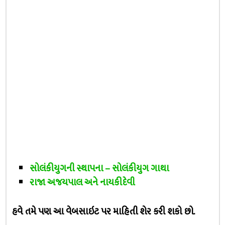
સોલંકીયુગની સ્થાપના – સોલંકીયુગ ગાથા
રાજા અજયપાલ અને નાયકીદેવી
હવે તમે પણ આ વેબસાઇટ પર માહિતી શેર કરી શકો છો.