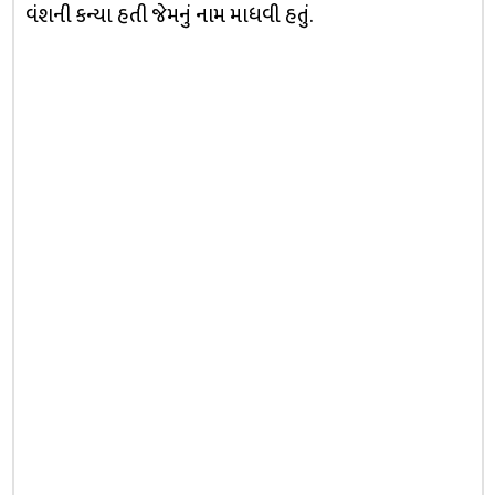
વંશની કન્યા હતી જેમનું નામ માધવી હતું.