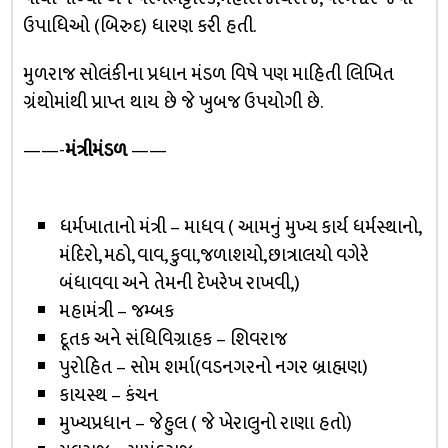
ઉપાધિઓ (બિરુદ) ધારણ કરી હતી.
મુળરાજ સોલંકીના પ્રધાન મંડળ વિષે પણ માહિતી લિખિત
ગ્રંથોમાંથી પ્રાપ્ત થાય છે જે ખુબજ ઉપયોગી છે.
——-
મંત્રીમંડળ
——
ધર્મખાતાનો મંત્રી – માધવ ( આમનું મુખ્ય કાર્ય ધર્મસ્થાનો,
મંદિરો, મઠો, વાવ, કુવા,જળાશયો,છાત્રાલયો વગેરે
બંધાવવા અને તેમની દેખરેખ રાખવી,)
મહામંત્રી – જમ્બક
દૂતક અને સંધિવિગ્રાહક – શિવરાજ
પુરોહિત – સોમ શર્મા(વડનગરનો નગર બ્રાહ્મણ)
કાયસ્થ – કંચન
મુખ્યપ્રધાન – જેહુલ ( જે ખેરાલુનો રાણા હતો)