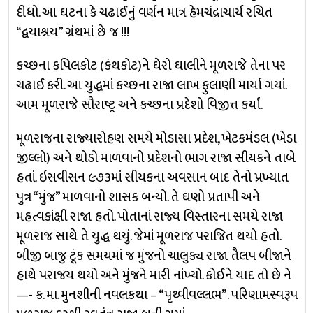
દીધો. આ ઘટના કે ચઢાઈનું વર્ણન માત્ર હેમચંદ્રાચાર્ય રચિત
“દ્વયાશ્રય” ગ્રંથમાં છે જ !!!
કચ્છના કપિલકોટ (કંથકોટ)ને ઘેરો ઘાલીને મૂળરાજે તેના પર
ચઢાઈ કરી. આ યુદ્ધમાં કચ્છના રાજા લાખ ફુલાણી માર્યા ગયાં.
આમ મૂળરાજે સૌરાષ્ટ્ર અને કચ્છના પ્રદેશો વિજીત્ત કર્યાં.
મૂળરાજના રાજ્યારોહણ સમયે મોડાસા પ્રદેશ, ખેટકમંડલ (ખેડા
જીલ્લો) અને થોડો માળવાનો પ્રદેશનો ભાગ રાજા સીયકને તાબે
હતાં. ઇસવીસન ૯૭૩માં સીયકના અવસાન બાદ તેનો પ્રખ્યાત
પુત્ર “મુંજ” માળવાનો શાસક બન્યો. તે ઘણો પ્રતાપી અને
મહત્વકાંક્ષી રાજા હતો. પોતાનાં રાજ્ય વિસ્તારના સમયે રાજા
મૂળરાજ સાથે તે યુદ્ધ થયું. જેમાં મૂળરાજ પરાજિત થયો હતો.
બીજી બાજુ ટૂંક સમયમાં જ મુંજનો ચાલુક્ય રાજા તૈલપ બીજાને
હાથે પરાજય થયો અને મુંજને મારી નાંખ્યો. કોઈને યાદ તો છે ને
—- ક. મા. મુનશીની નવલકથા – “પૃથ્વીવલ્લભ”. પરિણામસ્વરૂપ