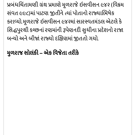
પ્રબંધચિંતામણી ગ્રંથ પ્રમાણે મૂળરાજે ઇસવીસન ૯૪૨ (વિક્રમ
સંવત ૯૯૮)માં પાટણ જીતીને ત્યાં પોતાનો રાજ્યાભિષેક
કરાવ્યો. મૂળરાજે ઇસવીસન ૯૪૨માં સારસ્વતમંડલ એટલે કે
સિદ્ધપુરથી કચ્છનાં રણમાંની રૂપેણનદી સુધીના પ્રદેશનો રાજા
બન્યો અને બીજાં રાજ્યો દક્ષિણમાં જીતતો ગયો.
મુળરાજ સોલંકી – એક વિજેતા તરીકે