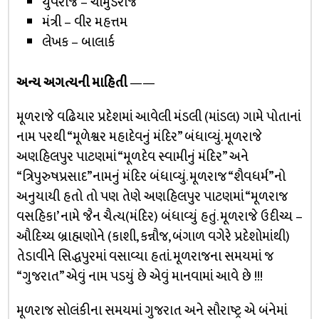
યુવરાજ – ચામુંડરાજ
મંત્રી – વીર મહત્તમ
લેખક – બાલાર્ક
અન્ય અગત્યની માહિતી
——
મૂળરાજે વઢિયાર પ્રદેશમાં આવેલી મંડલી (માંડલ) ગામે પોતાનાં
નામ પરથી “મૂળેશ્વર મહાદેવનું મંદિર” બંધાવ્યું. મૂળરાજે
અણહિલપુર પાટણમાં “મૂળદેવ સ્વામીનું મંદિર” અને
“ત્રિપુરુષપ્રસાદ”નામનું મંદિર બંધાવ્યું. મૂળરાજ “શૈવધર્મ”નો
અનુયાયી હતો તો પણ તેણે અણહિલપુર પાટણમાં “મૂળરાજ
વસહિકા’ નામે જૈન ચૈત્ય(મંદિર) બંધાવ્યું હતું. મૂળરાજે ઉદીચ્ય –
ઔદિચ્ય બ્રાહ્મણોને (કાશી, કન્નૌજ, બંગાળ વગેરે પ્રદેશોમાંથી)
તેડાવીને સિદ્ધપુરમાં વસાવ્યા હતાં. મૂળરાજના સમયમાં જ
“ગુજરાત” એવું નામ પડયું છે એવું માનવામાં આવે છે !!!
મૂળરાજ સોલંકીના સમયમાં ગુજરાત અને સૌરાષ્ટ્ર એ બંનેમાં