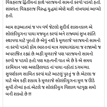
વિગ્રહરાજ દ્વિતીયનાં હાથે પરાજયનો સામનો કરવો પડયો હતો.
સંભવત: વિગ્રહરાજ વિરુદ્ધ યુદ્ધમાં એણે મારી નાંખવામાં આવ્યો
હતો.
આમ શરૂઆતમાં જ ૫૫ વર્ષ જેટલો સુદીર્ઘ શાસનકાળ એ
સોલંકીયુગના પાયા મજબુત કરવાં અને રાજ્યમાં સુખ શાંતિ
સ્થાપવા માટે પુરતો છે એવું નથી કે મૂળરાજે પરાજયનો સામનો
ના કરવો પડયો હોય ભારતનાં માત્ર ગણ્યાગાંઠયા જ રાજાઓ જ
અપરાજિત રહ્યાં છે. અહી મૂળરાજે પણ પરાજયનો સામનો
કરવો જ પડયો હતો. પણ મહત્વની વાત એ છે કે એ સમય
દરમિયાન પણ અણહિલવાડ નાં પાયા નહોતાં ડગમગ્યા.
સુવર્ણકાળ સાબિત કરવાં માટે આટલું પુરતું જ છે. એટલા જ
માટે એમ કહી શકાય કે મૂળરાજે સોલંકીયુગના મૂળ જ ઊંડે
સુધી રોપ્યાં હતાં. એટલે જ સોલંકીયુગ વિશાળ વટવૃક્ષ સમો
બની શક્યો છે !!!