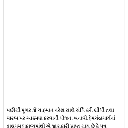
પછીથી મૂળરાજે ચાહમાન નરેશ સાથે સંધિ કરી લીધી તથા
વારપ્પ પર આક્રમણ કરવાની યોજના બનાવી. હેમચંદ્રાચાર્યનાં
દ્વાશ્રયમહાકાવ્યમાંથી એ જાણકારી પ્રાપ્ત થાય છે કે પુત્ર