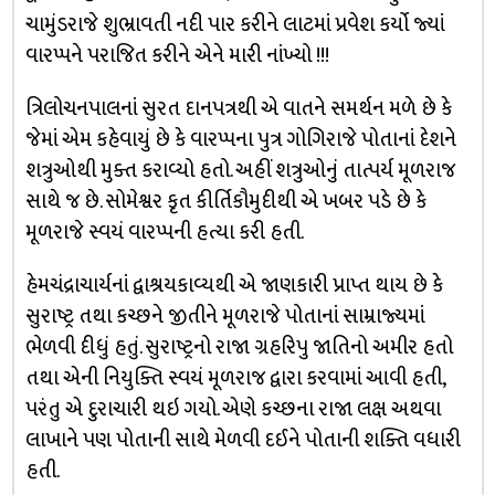
ચામુંડરાજે શુભ્રાવતી નદી પાર કરીને લાટમાં પ્રવેશ કર્યો જ્યાં
વારપ્પને પરાજિત કરીને એને મારી નાંખ્યો !!!
ત્રિલોચનપાલનાં સુરત દાનપત્રથી એ વાતને સમર્થન મળે છે કે
જેમાં એમ કહેવાયું છે કે વારપ્પના પુત્ર ગોગિરાજે પોતાનાં દેશને
શત્રુઓથી મુક્ત કરાવ્યો હતો. અહીં શત્રુઓનું તાત્પર્ય મૂળરાજ
સાથે જ છે. સોમેશ્વર કૃત કીર્તિકૌમુદીથી એ ખબર પડે છે કે
મૂળરાજે સ્વયં વારપ્પની હત્યા કરી હતી.
હેમચંદ્રાચાર્યનાં દ્વાશ્રયકાવ્યથી એ જાણકારી પ્રાપ્ત થાય છે કે
સુરાષ્ટ્ર તથા કચ્છને જીતીને મૂળરાજે પોતાનાં સામ્રાજ્યમાં
ભેળવી દીધું હતું. સુરાષ્ટ્રનો રાજા ગ્રહરિપુ જાતિનો અમીર હતો
તથા એની નિયુક્તિ સ્વયં મૂળરાજ દ્વારા કરવામાં આવી હતી,
પરંતુ એ દુરાચારી થઇ ગયો. એણે કચ્છના રાજા લક્ષ અથવા
લાખાને પણ પોતાની સાથે મેળવી દઈને પોતાની શક્તિ વધારી
હતી.