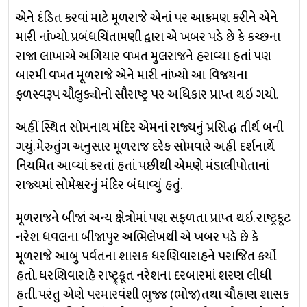
એને દંડિત કરવાં માટે મૂળરાજે એનાં પર આક્રમણ કરીને એને
મારી નાંખ્યો. પ્રબંધચિંતામણી દ્વારા એ ખબર પડે છે કે કચ્છના
રાજા લાખાએ અગિયાર વખત મુલરાજને હરાવ્યા હતાં પણ
બારમી વખત મૂળરાજે એને મારી નાંખ્યો આ વિજયના
ફળસ્વરૂપ ચૌલુક્યોનો સૌરાષ્ટ્ર પર અધિકાર પ્રાપ્ત થઇ ગયો.
અહીં સ્થિત સોમનાથ મંદિર એમનાં રાજ્યનું પ્રસિદ્ધ તીર્થ બની
ગયું. મેરુતુંગ અનુસાર મૂળરાજ દરેક સોમવારે અહી દર્શનાર્થે
નિયમિત આવ્યાં કરતાં હતાં. પછીથી એમણે મંડાલીપોતાનાં
રાજ્યમાં સોમેશ્વરનું મંદિર બંધાવ્યું હતું.
મૂળરાજને બીજાં અન્ય ક્ષેત્રોમાં પણ સફળતા પ્રાપ્ત થઇ. રાષ્ટ્રકૂટ
નરેશ ધવલના બીજાપુર અભિલેખથી એ ખબર પડે છે કે
મૂળરાજે આબુ પર્વતના શાસક ધરણિવારાહને પરાજિત કર્યો
હતો. ધરણિવારાહે રાષ્ટ્ર્કૂત નરેશના દરબારમાં શરણ લીધી
હતી. પરંતુ એણે પરમારવંશી ભુજ્જ (ભોજ)તથા ચૌહાણ શાસક