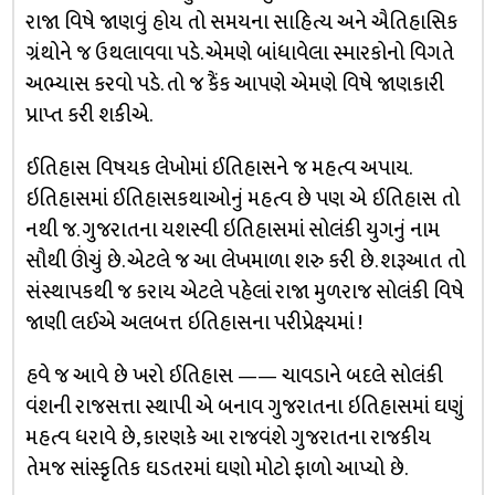
રાજા વિષે જાણવું હોય તો સમયના સાહિત્ય અને ઐતિહાસિક
ગ્રંથોને જ ઉથલાવવા પડે. એમણે બાંધાવેલા સ્મારકોનો વિગતે
અભ્યાસ કરવો પડે. તો જ કૈંક આપણે એમણે વિષે જાણકારી
પ્રાપ્ત કરી શકીએ.
ઈતિહાસ વિષયક લેખોમાં ઈતિહાસને જ મહત્વ અપાય.
ઇતિહાસમાં ઈતિહાસકથાઓનું મહત્વ છે પણ એ ઈતિહાસ તો
નથી જ. ગુજરાતના યશસ્વી ઇતિહાસમાં સોલંકી યુગનું નામ
સૌથી ઊંચું છે. એટલે જ આ લેખમાળા શરુ કરી છે. શરૂઆત તો
સંસ્થાપકથી જ કરાય એટલે પહેલાં રાજા મુળરાજ સોલંકી વિષે
જાણી લઈએ અલબત્ત ઇતિહાસના પરીપ્રેક્ષ્યમાં !
હવે જ આવે છે ખરો ઈતિહાસ —— ચાવડાને બદલે સોલંકી
વંશની રાજસત્તા સ્થાપી એ બનાવ ગુજરાતના ઇતિહાસમાં ઘણું
મહત્વ ધરાવે છે, કારણકે આ રાજવંશે ગુજરાતના રાજકીય
તેમજ સાંસ્કૃતિક ઘડતરમાં ઘણો મોટો ફાળો આપ્યો છે.