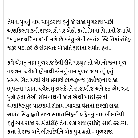
તેમનાં પુત્રનું નામ ચામુંડરાજ હતું જે રાજા મુળરાજ પછી
અણહિલવાડની રાજગાદી પર બેઠો હતો. તેમનાં પિતાની ઉપાધિ
“મહારાજાધિરાજ”ની મળે છે પરંતુ એની સ્વતંત્ર સ્થિતિમાં સંદેહ
જરૂર પેદા કરે છે.સંભવત: એ પ્રતિહારોના સમાંત હતાં.
હવે એમનું નામ મુળરાજ કેવી રીતે પડયું? તો એમનો જન્મ મૂળ
નક્ષત્રમાં થયેલો હોવાથી એમનું નામ મુળરાજ પડયું હતું.
પ્રબંધ ચિંતામણી ગ્રંથ પ્રમાણે કાન્યકુબ્જ (કન્નૌજ)ના રાજા
ભુવડના વંશમાં થયેલ મુંજાલદેવને રાજ,બીજ અને દંડ એમ ત્રણ
પુત્રો હતા. તેઓ સોમનાથની જાત્રાએથી પાછાં ફરતાં
અણહિલપુર પાટણમાં રોકાયા. ચાવડા વંશનો છેલ્લો રાજા
સામંતસિંહ હતો. રાજા સામંતસિંહની બહેનનું નામ લીલાદેવી
હતું અને રાજા સામંતસિંહે તેનાં લગ્ન રાજ (રાજિ) સાથે કરાવ્યાં
હતાં. તે રાજ અને લીલાદેવીને એક પુત્ર હતો – મૂળરાજ.