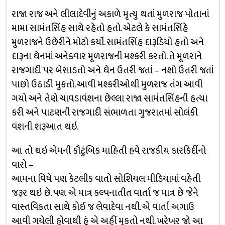
રાજા રાજ અને લીલાદેવીનું અકાળે મૃત્યુ થતાં મુળરાજ પોતાનાં
મામા સામંતસિંહ સાથે રહેતો હતો. એટલે કે સામંતસિંહે
મુળરાજને ઉછેરીને મોટો કર્યો. સામંતસિંહ દારૂડિયો હતો અને
દારૂના ઘેનમાં અનેક્વાર મૂળરાજની મશ્કરી કરતો. તે મૂળરાને
રાજગાદી પર બેસાડતો અને ઘેન ઉતરી જતાં – નશો ઉતરી જતાં
પાછો ઉઠાડી મુકતો. આવી મશ્કરીઓથી મુળરાજ તંગ આવી
ગયો અને તેણે ચાવડાવંશના છેલ્લા રાજા સામંતસિંહની હત્યા
કરી અને પાટણની રાજગાદી સંભાળતા ગુજરાતમાં સોલંકી
વંશની શરૂઆત થઇ.
આ તો થઇ એમની કૌટુંબિક માહિતી હવે રાજકીય કારકિર્દીનો
વારો –
આમના વિષે પણ કેટલીક વાતો સોશિયલ મીડિયામાં વહેતી
જરૂર થઇ છે. પણ એ માત્ર કલ્પનાતીત વાર્તા જ માત્ર છે જેને
વાસ્તવિકતા સાથે કોઈ જ લેવાદેવા નથી. એ વાર્તા અગાઉ
આવી ગયેલી હોવાથી હું એ અહીં મુકતો નથી. ખરેખર જો આ