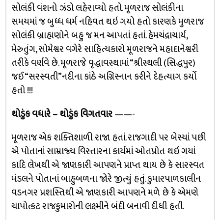
સોલંકી વંશનો ઝંડો લહેરાવ્યો હતો. મૂળરાજ સોલંકીના
સમયમાં જ બુધ્ધ ધર્મ નહિવત થઇ ગયો હતો કારણકે મુળરાજ
સોલંકી બ્રાહ્મણોને બહુ જ મન આપતાં હતાં. હેમચંદ્રાચાર્ય,
મેરુતુંગ, સોમેશ્વર વગેરે સાહિત્યકારો મૂળરાજને મહાદાનેશ્વરી
તરીકે વર્ણવે છે. મૂળરાજે વૃદ્ધાવસ્થામાં “શ્રીસ્થલી (સિદ્ધપુર)
જઈ “સરસ્વતી”નદીના કાંઠે અગ્નિસ્નાન કરીને દેહત્યાગ કર્યો
હતો !!!
થોડુંક વધારે – થોડુંક વિગતવાર
——-
મૂળરાજ એક શક્તિશાળી રાજા હતાં. રાજગાદી પર બેસ્યાં પછી
એ પોતાનાં સામ્રાજ્ય વિસ્તારના કાર્યમાં ઓતપ્રોત થઇ ગયાં
કાદિ લેખથી એ જાણકારી આપણને પ્રાપ્ત થાય છે કે સારસ્વત
મંડલને પોતાનાં બાહુબળના જોરે જીત્યું હતું. કુમારપાળકાલીન
વડનગર પ્રશસ્તિથી એ જાણકારી આપણને મળે છે કે એમણે
ચાપોત્કટ રાજકુમારોની લક્ષ્મીને બંદી બનાવી દીધી હતી.