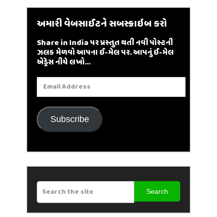
અમારી વેબસાઈટને સબસ્ક્રાઇબ કરો
Share in India પર પ્રસ્તુત થતી નવી પોસ્ટની
ઝલક મેળવો આપના ઈ-મેલ પર. આપનું ઈ-મેલ
એડ્રેસ નીચે લખો...
Email
Address
Subscribe
Search