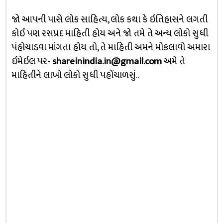
જો આપની પાસે લોક સાહિત્ય, લોક કથા કે ઇતિહાસને લગતી
કોઈ પણ રસપ્રદ માહિતી હોય અને જો તમે તે અન્ય લોકો સુધી
પંહોચાડવા માંગતા હોય તો, તે માહિતી અમને મોકલાવો અમારા
ઇમેઇલ પર-
shareinindia.in@gmail.com
અમે તે
માહિતીને લાખો લોકો સુધી પહોંચાળસું..