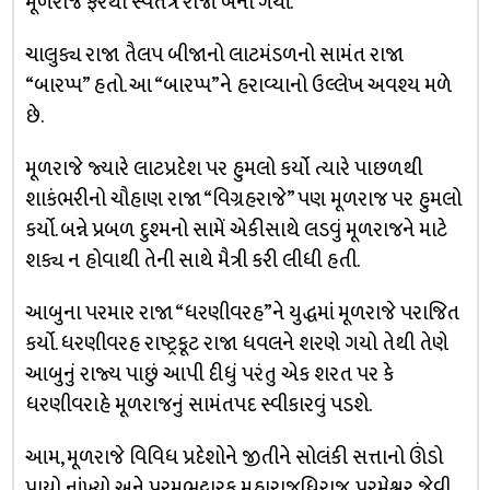
મૂળરાજ ફરથી સ્વતંત્ર રાજા બની ગયાં.
ચાલુક્ય રાજા તૈલપ બીજાનો લાટમંડળનો સામંત રાજા
“બારપ્પ” હતો. આ “બારપ્પ”ને હરાવ્યાનો ઉલ્લેખ અવશ્ય મળે
છે.
મૂળરાજે જ્યારે લાટપ્રદેશ પર હુમલો કર્યો ત્યારે પાછળથી
શાકંભરીનો ચૌહાણ રાજા “વિગ્રહરાજે” પણ મૂળરાજ પર હુમલો
કર્યો. બન્ને પ્રબળ દુશ્મનો સામેં એકીસાથે લડવું મૂળરાજને માટે
શક્ય ન હોવાથી તેની સાથે મૈત્રી કરી લીધી હતી.
આબુના પરમાર રાજા “ધરણીવરહ”ને યુદ્ધમાં મૂળરાજે પરાજિત
કર્યો. ધરણીવરહ રાષ્ટ્રકૂટ રાજા ધવલને શરણે ગયો તેથી તેણે
આબુનું રાજ્ય પાછું આપી દીધું પરંતુ એક શરત પર કે
ધરણીવરાહે મૂળરાજનું સામંતપદ સ્વીકારવું પડશે.
આમ, મૂળરાજે વિવિધ પ્રદેશોને જીતીને સોલંકી સત્તાનો ઊંડો
પાયો નાંખ્યો અને પરમભટ્ટારક,મહારાજધિરાજ, પરમેશ્વર જેવી