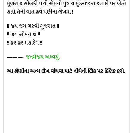
મૂળરાજ સોલંકી પછી એમનો પુત્ર ચામુંડરાજ રાજગાદી પર બેઠો
હતો. તેની વાત હવે પછીના લેખમાં !
!! જય જય ગરવી ગુજરાત !!
!! જય સોમનાથ !!
!! હર હર મહાદેવ !!
———-
જનમેજય અધ્વર્યુ.
આ શ્રેણીના અન્ય લેખ વાંચવા માટે નીચેની લિંક પર ક્લિક કરો.