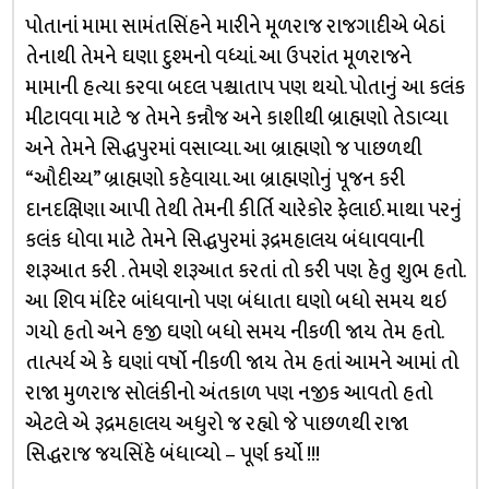
પોતાનાં મામા સામંતસિંહને મારીને મૂળરાજ રાજગાદીએ બેઠાં
તેનાથી તેમને ઘણા દુશ્મનો વધ્યાં. આ ઉપરાંત મૂળરાજને
મામાની હત્યા કરવા બદલ પશ્ચાતાપ પણ થયો. પોતાનું આ કલંક
મીટાવવા માટે જ તેમને કન્નૌજ અને કાશીથી બ્રાહ્મણો તેડાવ્યા
અને તેમને સિદ્ધપુરમાં વસાવ્યા. આ બ્રાહ્મણો જ પાછળથી
“ઔદીચ્ય” બ્રાહ્મણો કહેવાયા. આ બ્રાહ્મણોનું પૂજન કરી
દાનદક્ષિણા આપી તેથી તેમની કીર્તિ ચારેકોર ફેલાઈ. માથા પરનું
કલંક ધોવા માટે તેમને સિદ્ધપુરમાં રૂદ્રમહાલય બંધાવવાની
શરૂઆત કરી . તેમણે શરૂઆત કરતાં તો કરી પણ હેતુ શુભ હતો.
આ શિવ મંદિર બાંધવાનો પણ બંધાતા ઘણો બધો સમય થઇ
ગયો હતો અને હજી ઘણો બધો સમય નીકળી જાય તેમ હતો.
તાત્પર્ય એ કે ઘણાં વર્ષો નીકળી જાય તેમ હતાં આમને આમાં તો
રાજા મુળરાજ સોલંકીનો અંતકાળ પણ નજીક આવતો હતો
એટલે એ રૂદ્રમહાલય અધુરો જ રહ્યો જે પાછળથી રાજા
સિદ્ધરાજ જયસિંહે બંધાવ્યો – પૂર્ણ કર્યો !!!