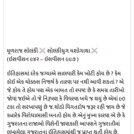
મૂળરાજ સોલંકી
સોલંકીયુગ યશોગાથા
(ઇસવીસન ૯૪૨ – ઇસવીસન ૯૯૭ )
ઈતિહાસમાં દરેક જગ્યાએ સાલવારી કેમ ખોટી હોય છે ? કેમ
કોઈ એક ચોક્કસ નિષ્કર્ષ કે તારણ પર નથી આવી શકતાં ? એ
જે હોય તે હોય પણ એક બાબત તો સ્પષ્ટ છે કે સમગ્ર તારીખો
જોવાં જઈએ તો જે નિરૂપણ કે વિવરણ બધે જ થયું છે એમાં ૯૦
ટકા તો સરખાપણું છે જ. થોડો વિગતદોષ જરૂર રહી જાય છે જે
ક્યારેક વિરોધાભાસી બનતો હોય છે. એનું મુખ્ય કારણ એ છે કે
ગુજરાતના રાજાઓ વિશેની જાણકારી આપણને ગુજરાતીમાં
લખાયેલા ગુજરાતના ઈતિહાસમાંથી જ પ્રાપ્ત થતી હોય છે.