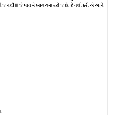
ી જ નથી !!! જે વાત મેં ભાગ-૧માં કરી જ છે. જે નથી કરી એ અહી
ા