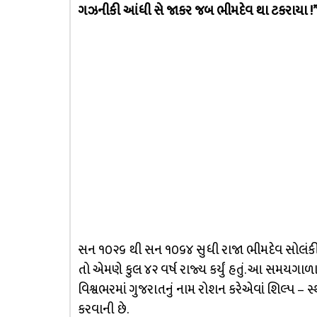
ગઝનીકી આંધી સે જાકર જબ ભીમદેવ થા ટકરાયા !
સન ૧૦૨૬ થી સન ૧૦૬૪ સુધી રાજા ભીમદેવ સોલંકીએ
તો એમણે કુલ ૪૨ વર્ષ રાજ્ય કર્યું હતું. આ સમયગ
વિશ્વભરમાં ગુજરાતનું નામ રોશન કરેએવાં શિલ્પ – સ્થા
કરવાની છે.