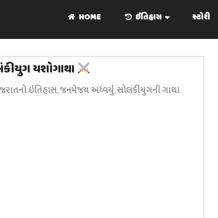
HOME
ઈતિહાસ
સ્ટોરી
ંકીયુગ યશોગાથા
ુજરાતનો ઇતિહાસ
,
જનમેજય અધ્વર્યુ
,
સોલંકીયુગની ગાથા