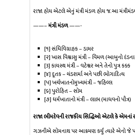
રાજા હોય એટલે એનું મંત્રી મંડળ હોય જ. આ મંત્રીમંડળન
——–
મંત્રી મંડળ
——-
[૧] સંધિવિગ્રાહક – ડામર
[૨] ખાસ વિશ્વાસુ મંત્રી – વિમળ (આબુનો દંડન
[3] કાયસ્થ મંત્રી – વટેશ્વર અને તેનો પુત્ર કક્ક
[૪] દૂતક – ચંડશર્મા અને પછી ભોગાદિત્ય
[૫] ખર્ચખાતનોમુખ્યમંત્રી – જહિલ્લ
[૬] પુરોહિત – સોમ
[૭] ધર્મખાતાનો મંત્રી – લાભ (માધવનો પૌત્ર)
રાજા ભીમદેવની રાજકીય સિદ્ધિઓ એટલે કે એમના
ગઝનીએ સોમનાથ પર આક્રમણ કર્યું ત્યારે એનો જે પાછા