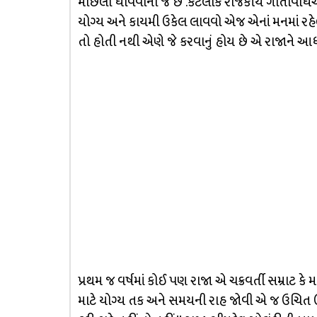
માછલા ધોવવાના જ છે .કેટલીક રાજકીય ગતિવિધિઓ જે
યોગ્ય અને કાયમી ઉકેલ લાવવો એજ એનાં મનમાં રહેલ
તો હોતી નથી એણે જે કરવાનું હોય છે એ રાજાને આધી
પ્રથમ જ વર્ષમાં કોઈ પણ રાજા એ ચક્રવર્તી સમ્રા
માટે યોગ્ય તક અને સમયની રાહ જોવી એ જ ઉચિત ઉ