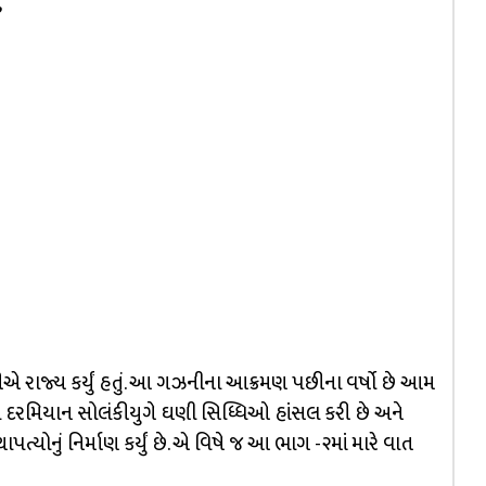
”
 રાજ્ય કર્યું હતું. આ ગઝનીના આક્રમણ પછીના વર્ષો છે આમ
ાળા દરમિયાન સોલંકીયુગે ઘણી સિધ્ધિઓ હાંસલ કરી છે અને
પત્યોનું નિર્માણ કર્યું છે. એ વિષે જ આ ભાગ -૨માં મારે વાત