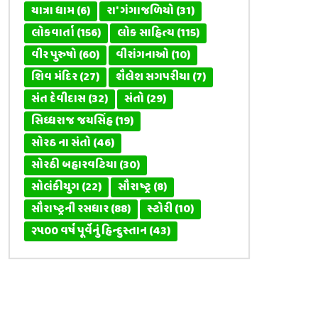
યાત્રા ધામ
(6)
રા' ગંગાજળિયો
(31)
લોકવાર્તા
(156)
લોક સાહિત્ય
(115)
વીર પુરુષો
(60)
વીરાંગનાઓ
(10)
શિવ મંદિર
(27)
શૈલેશ સગપરીયા
(7)
સંત દેવીદાસ
(32)
સંતો
(29)
સિધ્ધરાજ જયસિંહ
(19)
સોરઠ ના સંતો
(46)
સોરઠી બહારવટિયા
(30)
સોલંકીયુગ
(22)
સૌરાષ્ટ્ર
(8)
સૌરાષ્ટ્રની રસધાર
(88)
સ્ટોરી
(10)
૨૫૦૦ વર્ષ પૂર્વેનું હિન્દુસ્તાન
(43)