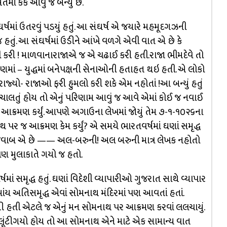
ાં કૈંક આવું જ બન્યું છે.
ર્ષમાં ઉતરવું પડયું હતું. આ સંઘર્ષ એ જયારે મહમૂદગઝની
હતું. આ સંઘર્ષમાં ઉડીને આંખે વળગે એવી વાત એ છે કે
 કરી ! માળવાનારાજાએ જ એ ચઢાઈ કરી હતી.રાજા ભીમદેવે તો
માં – યુદ્ધમાં બનેપક્ષની સેનાઓની હતાહત થઇ હતી. એ લોકો
ે રાજ્યો- રાજાઓ ફરી હુમલો કરી શકે એમ નહોતાં !આ બન્યું હતું
જ ચાલતું હોય તો એનું પરિણામ આવું જ આવે એમાં કોઈ જ નવાઈ
રમણ કર્યું. આપણે અગાઉના લેખમાં જોયું તેમ ૭-૧-૧૦૨૬ના
થ પર જ આક્રમણ કેમ કર્યું? એ સમયે ભારતવર્ષમાં ઘણાં સમૃદ્ધ
આનો જવાબ એ છે —— અલ-બરુની! અલ બરુની માત્ર લેખક નહોતો
ણ મુલાકાતે ગયો જ હતો.
માં સમૃદ્ધ હતું. ઘણાં વિદેશી વ્યાપારીઓ ગુજરાત સાથે વ્યાપાર
ેમાંય અતિસમૃદ્ધ એવાં સોમનાથ મંદિરમાં પણ આવતાં હતાં.
હતી એટલે જ એનું મન સોમનાથ પર આક્રમણ કરવાં લલચાયું.
લૂંટીગયો હોય તો આ સોમનાથ એને માટે એક સામાન્ય વાત