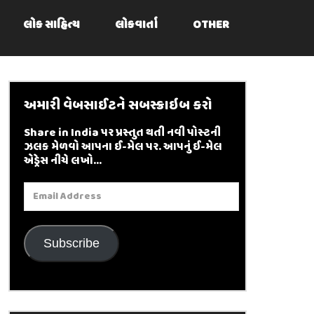
લોક સાહિત્ય
લોકવાર્તા
OTHER
અમારી વેબસાઈટને સબસ્ક્રાઇબ કરો
Share in India પર પ્રસ્તુત થતી નવી પોસ્ટની
ઝલક મેળવો આપના ઈ-મેલ પર. આપનું ઈ-મેલ
એડ્રેસ નીચે લખો...
Email
Address
Subscribe