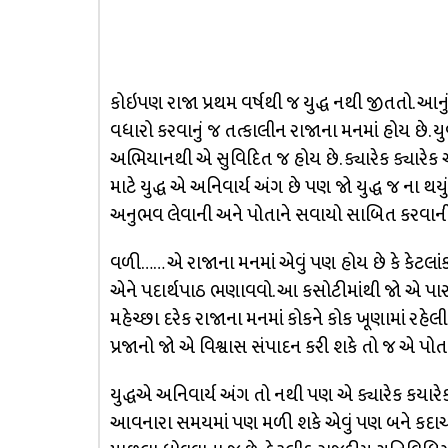
કોઇપણ રાજા પ્રથમ વર્ષથી જ યુદ્ધ નથી જીતતો. આનુ
વધારો કરવાનું જ તત્કાલીન રાજાના મનમાં હોય છે. ય
અભિયાનથી એ સુવિદિત જ હોય છે. ક્યારેક ક્યારે
માટે યુદ્ધ એ અનિવાર્ય અંગ છે પણ જો યુદ્ધ જ ના 
અનુભવ લેવાની અને પોતાને સવાયો સાબિત કરવાની જ
વળી…… એ રાજાના મનમાં એવું પણ હોય છે કે કેટલાંક 
એને પદાર્થપાઠ ભણાવવો. આ કસોટીમાંથી જો એ પાર
મહેચ્છા દરેક રાજાના મનમાં કોકને કોક ખૂણામાં રહેલી
પ્રજાનો જો એ વિશ્વાસ સંપાદન કરી શકે તો જ એ પોતાન
યુદ્ધએ અનિવાર્ય અંગ તો નથી પણ એ ક્યારેક કયાર
આવનારા સમયમાં પણ મળી શકે એવું પણ બને કદાચ 