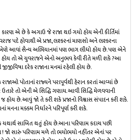
ં કારણ એ છે કે અગાઉ જે રાજા થઇ ગયો હોય એની કીર્તિમાં
ુવરાજ પદે હોવાથી એ પ્રજા, લશ્કરનાં માણસો અને લશ્કરના
ક એણે આવાં સૈન્ય અભિયાનમાં પણ ભાગ લીધો હોય છે. પણ એને
થયું હોય તો એ યુવરાજને એનો અનુભવ કેવી રીતે મળી શકે ?આ
ીજીવિષા દરેક રાજાના મનમાં રહેલી હોય છે.
રાજાઓ પોતાનાં રાજ્યને પરાપૂર્વથી હેરાન કરતાં આવ્યાં છે
 ઉતારે તો એની એ સિદ્ધિ ગણાય. આવી સિદ્ધિ મેળવવાની
 જ હોય છે. આવું જો તે કરી શકે પ્રજાનો વિશ્વાસ સંપાદન કરી શકે.
ાં મનના મક્કમ નિર્ધારને પરિપૂર્ણ કરી શકે.
ેક યથાર્થ સાબિત થતું હોય છે.આના પરિણામ કદાચ પછી
! જો સારું પરિણામ મળે તો ભયોભયો નહીંતર એનાં પર