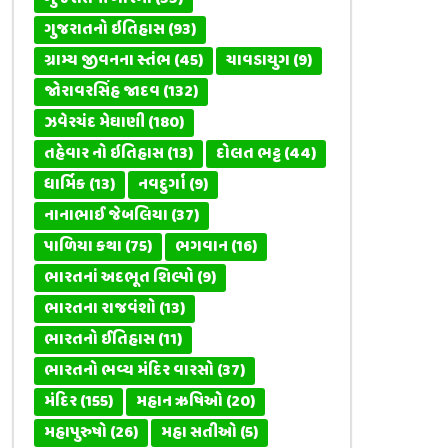
ગુજરાતનો ઇતિહાસ
(93)
ગ્રામ્ય જીવનના સ્તંભ
(45)
ચાવડાયુગ
(9)
જોરાવરસિંહ જાદવ
(132)
ઝવેરચંદ મેઘાણી
(180)
તહેવાર નો ઇતિહાસ
(13)
દોલત ભટ્ટ
(44)
ધાર્મિક
(13)
નવદુર્ગા
(9)
નાનાભાઈ જેબલિયા
(37)
પાળિયા કથા
(75)
ભગવાન
(16)
ભારતનાં અદભૂત શિલ્પો
(9)
ભારતના રાજવંશો
(13)
ભારતનો ઈતિહાસ
(11)
ભારતનો ભવ્ય મંદિર વારસો
(37)
મંદિર
(155)
મહાન ઋષિઓ
(20)
મહાપુરુષો
(26)
મહા સતીઓ
(5)