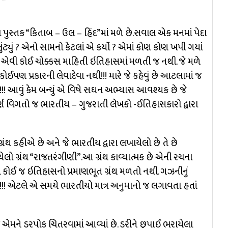
પુસ્તક “કિતાબ – ઉલ – હિંદ”માં મળે છે.સવાલ એક મનમાં પેદા
ટ્યું ? એનો સામનો કેટલાં એ કર્યો ? એમાં કોણ કોણ ખપી ગયાં
એવી કોઈ ચોક્કસ માહિતી ઇતિહાસમાં મળતી જ નથી. જે મળે
ઈપણ પ્રકારની લેવાદેવા નથી!!! મારે જે કહેવું છે આટલામાં જ
ી !!! આવું કેમ બન્યું એ વિષે સઘન અભ્યાસ આવશ્યક છે જે
ર્ણ વિગતો જ ભારતીય – ગુજરાતી લેખકો -ઈતિહાસકારો દ્વારા
્રંથ કહીએ છે અને જે ભારતીય દ્વારા લખાયેલો છે તે છે
લો ગ્રંથ “રાજતરંગીણી”.આ ગ્રંથ કાવ્યાત્મક છે એની રચના
 કોઈ જ ઇતિહાસનો પ્રમાણભૂત ગ્રંથ મળતો નથી. ગઝનીનું
!!! એટલે એ સમયે ભારતીયો માત્ર અનુમાનો જ લગાવતા હતાં
એમને ડરપોક ચિતરવામાં આવ્યાં છે. ડરીને છુપાઈ ભરાયેલા