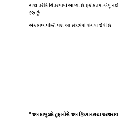
રાજા તરીકે ચિતરવામાં આવ્યાં છે. હકીકતમાં એવું નથ
કરું છું
એક કાવ્યપંક્તિ પણ આ સંદર્ભમાં વાંચવા જેવી છે.
” જબ કાબુલકે તુફાનોસે જબ હિંદમાનસથા થરથરાય