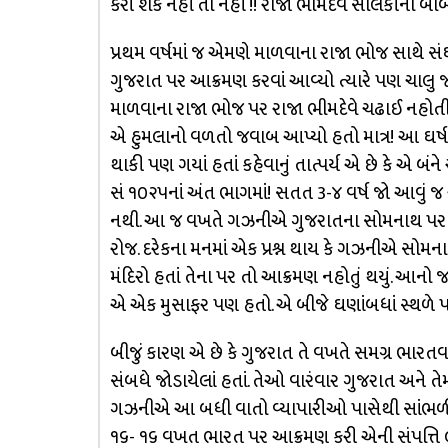
કરી શકે નહીં તો નહીં !! રાજા ભીમદેવ સોલંકીની બાબતમ
પ્રથમ વર્ષમાં જ એમણે માળવાના રાજા ભોજ સાથે સંઘ
ગુજરાત પર આક્રમણ કરવાં આવ્યો ત્યારે પણ ચાલુ જ 
માળવાના રાજા ભોજ પર રાજા ભીમદેવે ચઢાઈ નહોતી
એ હુમલાનો વળતો જવાબ આપ્યો હતો માત્ર! આ ઘર્ષણ
થાકી પણ ગયાં હતાં કહેવાનું તાત્પર્ય એ છે કે એ બંન
સં ૧૦૨૫નાં અંત ભાગમાં! સતત 3-૪ વર્ષ જો આવું 
નથી. આ જ વખતે ગઝનીએ ગુજરાતના સોમનાથ પર આક્
રોજ. દરેકના મનમાં એક પ્રશ્ન થાય કે ગઝનીએ સોમના
મંદિરો હતાં તેના પર તો આક્રમણ નહોતું થયું. 
એ એક મુસાફર પણ હતો. એ બીજે ઘણાંબધાં સ્થળે પ
બીજું કારણ એ છે કે ગુજરાત તે વખતે સમગ્ર ભારતવર્ષ
સંબધે જોડાયેલાં હતાં. તેઓ વારંવાર ગુજરાત અને ત
ગઝનીએ આ બધી વાતો વ્યાપારીઓ પાસેથી સાંભળી 
૧૬- ૧૬ વખત ભારત પર આક્રમણ કરી એની સંપત્તિ 