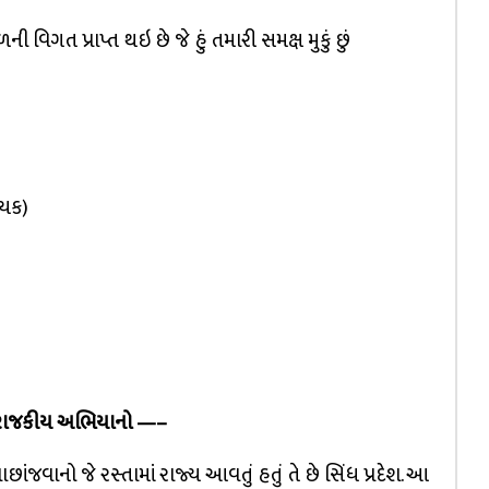
ી વિગત પ્રાપ્ત થઇ છે જે હું તમારી સમક્ષ મુકું છું
ાયક)
ં રાજકીય અભિયાનો —–
ંજવાનો જે રસ્તામાં રાજ્ય આવતું હતું તે છે સિંધ પ્રદેશ. આ