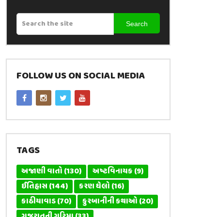
Search
FOLLOW US ON SOCIAL MEDIA
TAGS
અજાણી વાતો
(130)
અષ્ટવિનાયક
(9)
ઈતિહાસ
(144)
કરણ ઘેલો
(16)
કાઠીયાવાડ
(70)
કુરબાનીની કથાઓ
(20)
ગુજરાતની ગરિમા
(33)