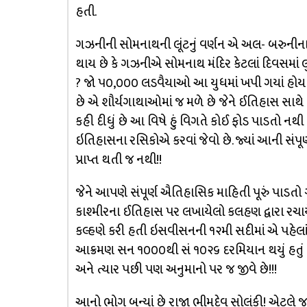
હતી.
ગઝનીની સોમનાથની લૂંટનું વર્ણન એ અલ- બરુનીના 
થાય છે કે ગઝનીએ સોમનાથ મંદિર કેટલાં દિવસમાં લું
? જો ૫૦,૦૦૦ લડવૈયાઓ આ યુધમાં ખપી ગયાં હોય 
છે એ શૌર્યગાથાઓમાં જ મળે છે જેને ઈતિહાસ સાથે કો
કહી દીધું છે આ વિષે હું વિગતે કોઈ ફોડ પાડતો નથ
ઇતિહાસના રસિકોએ કરવાં જેવો છે. જ્યાં આની સંપૂ
પ્રાપ્ત થતી જ નથી!!
જેને આપણે સંપૂર્ણ ઐતિહાસિક માહિતી પૂરું પાડતો ગ
કાશ્મીરના ઈતિહાસ પર લખાયેલો કલહણ દ્વારા રચાયે
કલ્હણે કરી હતી ઇસવીસનની ૧૨મી સદીમાં એ પહેલાં
આક્રમણ સન ૧૦૦૦થી સં ૧૦૨૬ દરમિયાન થયું હતું 
અને ત્યાર પછી પણ અનુમાનો પર જ જીવે છે!!!
આનો ભોગ બન્યાં છે રાજા ભીમદેવ સોલંકી! એટલે જ 