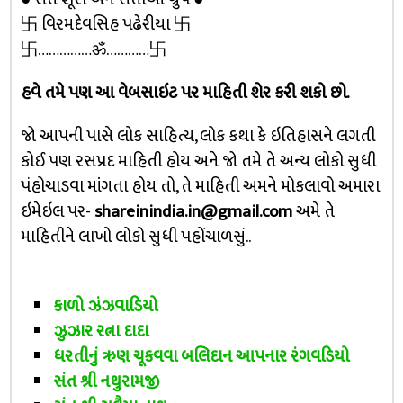
卐 વિરમદેવસિહ પઢેરીયા 卐
卐……………ॐ…………卐
હવે તમે પણ આ વેબસાઇટ પર માહિતી શેર કરી શકો છો.
જો આપની પાસે લોક સાહિત્ય, લોક કથા કે ઇતિહાસને લગતી
કોઈ પણ રસપ્રદ માહિતી હોય અને જો તમે તે અન્ય લોકો સુધી
પંહોચાડવા માંગતા હોય તો, તે માહિતી અમને મોકલાવો અમારા
ઇમેઇલ પર-
shareinindia.in@gmail.com
અમે તે
માહિતીને લાખો લોકો સુધી પહોંચાળસું..
કાળો ઝંઝવાડિયો
ઝુઝાર રત્ના દાદા
ધરતીનું ઋણ ચૂકવવા બલિદાન આપનાર રંગવડિયો
સંત શ્રી નથુરામજી