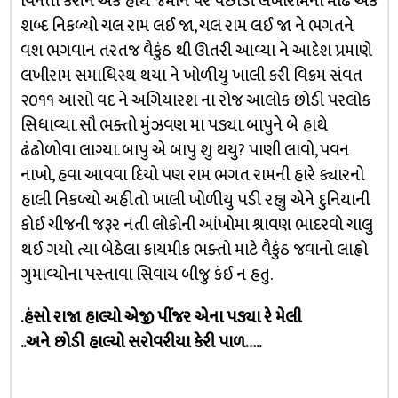
વિનંતી કરીને એક હાથ જમીન પર પછાડી લખીરામના મોંઢે એક
શબ્દ નિકળ્યો ચલ રામ લઈ જા, ચલ રામ લઈ જા ને ભગતને
વશ ભગવાન તરતજ વૈકુંઠ થી ઊતરી આવ્યા ને આદેશ પ્રમાણે
લખીરામ સમાધિસ્થ થયા ને ખોળીયુ ખાલી કરી વિક્રમ સંવત
૨૦૧૧ આસો વદ ને અગિયારશ ના રોજ આલોક છોડી પરલોક
સિધાવ્યા. સૌ ભક્તો મુંઝવણ મા પડ્યા. બાપુને બે હાથે
ઢંઢોળોવા લાગ્યા. બાપુ એ બાપુ શુ થયુ? પાણી લાવો, પવન
નાખો, હવા આવવા દિયો પણ રામ ભગત રામની હારે ક્યારનો
હાલી નિકળ્યો અહીતો ખાલી ખોળીયુ પડી રહ્યુ એને દુનિયાની
કોઈ ચીજની જરૂર નતી લોકોની આંખોમા શ્રાવણ ભાદરવો ચાલુ
થઈ ગયો ત્યા બેઠેલા કાયમીક ભક્તો માટે વૈકુંઠ જવાનો લાહ્વો
ગુમાવ્યોના પસ્તાવા સિવાય બીજુ કંઈ ન હતુ.
.હંસો રાજા હાલ્યો એજી પીંજર એના પડ્યા રે મેલી
..અને છોડી હાલ્યો સરોવરીયા કેરી પાળ…..