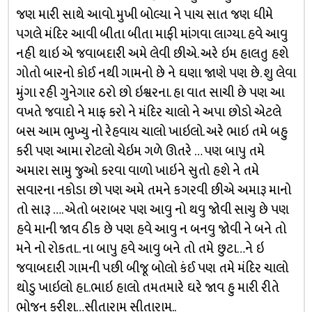
જણ મારી સાથે આવો. મુખી બોલ્યા ને પાચ સાત જણ ધીમે
પગલે મંદિર આવી બીતા બીતા માફી માંગવા લાગ્યા. હવે આવુ
નહી થાઇ એ જવાબદારી અમે લેવી છીએ. અરે ઇમ હાલતુ હશે
ગોતો બારનો કોઈ નથી ગામનો છે ને ઘણા જાણે પણ છે. શુ લેવા
મુંગા રહી ગુનેગાર ઠરો છો ઇશ્વરના. હા વાત સાચી છે પણ આ
વખતે જવાદો ને માફ કરો ને મંદિર ચાલો ને અપા છોડો એટલે
બસ આમ ભુખ્યુ નો રેહવાય ચાલો ખાઇલો. અરે ભાઇ તમે બહુ
કરી પણ આમા રોટલો ચેઇમ ગળે ઊતરે … પણ બાપુ તમે
અમારા સામુ જુઓ કરવા વાળો ખાઇને સુતો હશે ને તમે
સવારના નકોડા છો પણ અમે તમને કગરવી છીએ અમારૂ માનો
તો સારૂ …. એતો બરાબર પણ આવુ નો થવુ જોવી સાચુ છે પણ
હવે માની જાવ ઠીક છે પણ હવે આવુ ન બનવુ જોવી ને બને તો
મને નો રોકતા.. ના બાપુ હવે આવુ બને તો તમે છુટા…ને ઇ
જવાબદારી ગામની પછી બીજૂ બોલો કંઈ પણ તમે મંદિર ચાલો
થોડુ ખાઇલો હા..ભાઇ હાલો તમતમારે ઘરે જાવ હુ મારી રીતે
ભોજન કરીશ…સીતારામ સીતારામ..