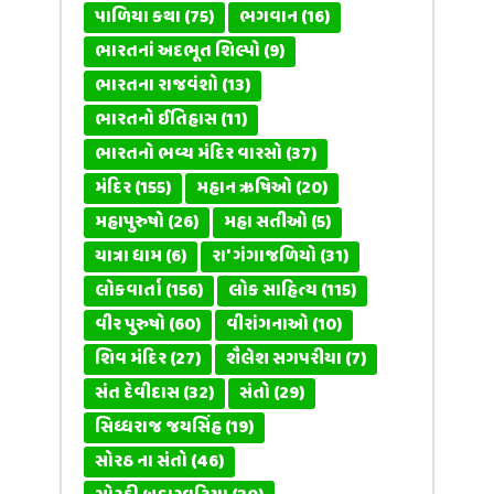
પાળિયા કથા
(75)
ભગવાન
(16)
ભારતનાં અદભૂત શિલ્પો
(9)
ભારતના રાજવંશો
(13)
ભારતનો ઈતિહાસ
(11)
ભારતનો ભવ્ય મંદિર વારસો
(37)
મંદિર
(155)
મહાન ઋષિઓ
(20)
મહાપુરુષો
(26)
મહા સતીઓ
(5)
યાત્રા ધામ
(6)
રા' ગંગાજળિયો
(31)
લોકવાર્તા
(156)
લોક સાહિત્ય
(115)
વીર પુરુષો
(60)
વીરાંગનાઓ
(10)
શિવ મંદિર
(27)
શૈલેશ સગપરીયા
(7)
સંત દેવીદાસ
(32)
સંતો
(29)
સિધ્ધરાજ જયસિંહ
(19)
સોરઠ ના સંતો
(46)