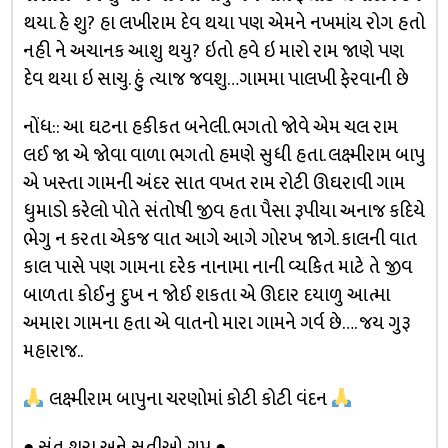
થયા. હે શુ? હા લખીરામ દેવ થયા પણ એમને નખમાંય રોગ હતો
નહી ને અચાનક આશુ થયુ? ઇતો હવે ઇ મારો રામ જાણે પણ
દેવ થયા ઇ સાચુ. હું ત્યાજ જવશુ…ગામમા પાલખી ફેરવાની છે
નોંધ:: આ ઘટના હકીકત બનેલી. ભગતો જોવે એમ ચલ રામ
લઈ જા એ જોવા વાળા ભગતો હમણે સુધી હતા. લક્ષ્મીરામ બાપુ
એ ખસ્તા ગામની અંદર સાત વખત રામ રોટી ઊઘરાવી ગામ
ધુમાડો કરેલો પોતે સંતોષી જીવ હતા પૈસા રૂપીયા અનાજ કદિયે
ભેગુ ન કરતા એકજ વાત આગે આગે ગોરખ જાગે. કાલની વાત
કાલ પાસે પણ ગામના દરેક નાનામા નાની વ્યકિત માટે તે જીવ
બાળતા કોઈનુ દુખ ન જોઈ શકતા એ ઊદાર દયાળુ આત્મા
અમારા ગામના હતા એ વાતનો મારા ગામને ગર્વ છે…. જય ગુરૂ
મહારાજ..
લક્ષ્મીરામ બાપુના ચરણોમાં કોટી કોટી વંદન
● સંત શૂરા અને સતીઓ ગ્રુપ ●