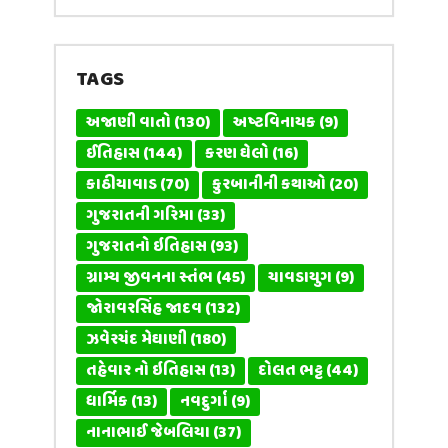
TAGS
અજાણી વાતો
(130)
અષ્ટવિનાયક
(9)
ઈતિહાસ
(144)
કરણ ઘેલો
(16)
કાઠીયાવાડ
(70)
કુરબાનીની કથાઓ
(20)
ગુજરાતની ગરિમા
(33)
ગુજરાતનો ઇતિહાસ
(93)
ગ્રામ્ય જીવનના સ્તંભ
(45)
ચાવડાયુગ
(9)
જોરાવરસિંહ જાદવ
(132)
ઝવેરચંદ મેઘાણી
(180)
તહેવાર નો ઇતિહાસ
(13)
દોલત ભટ્ટ
(44)
ધાર્મિક
(13)
નવદુર્ગા
(9)
નાનાભાઈ જેબલિયા
(37)