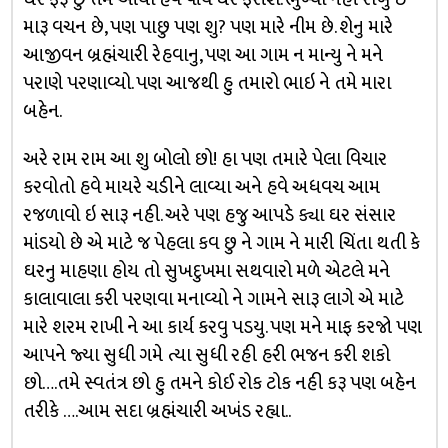
મારૂ વચન છે, પણ પાછુ પણ શુ? પણ મારે નીમ છે. શેનુ મારે
આજીવન બ્રહ્મંચારી રેહવાનુ, પણ આ ગામ ન માન્યુ ને મને
પરાણે પરણાવ્યો. પણ આજથી હુ તમારો ભાઇ ને તમે મારા
બહેન.
અરે રામ રામ આ શુ બોલો છો! હા પણ તમારે પેલા વિચાર
કરવોતો હવે માયરે ચડીને લાવ્યા અને હવે અધવચ આમ
રજળાવો ઇ સારૂ નહી. અરે પણ હજુ આપડે ક્યા ઘર સંસાર
માંડયો છે એ માટે જ પેહલા કવ છુ ને ગામ ને મારી ચિંતા થતી કે
ઘરનુ માહણા હોય તો સુખદુખમા સથવારો મળે એટલે મને
કાલાવાલા કરી પરણવા મનાવ્યો ને ગામને સારૂ લાગે એ માટે
મારે શરમ રાખી ને આ કાર્ય કરવુ પડયુ. પણ મને માફ કરજો પણ
આપને જ્યા સુધી ગમે ત્યા સુધી રહી હરી ભજન કરી શકો
છો….તમે સ્વતંત્ર છો હુ તમને કોઈ રોક ટોક નહી કરૂ પણ બહેન
તરીકે ….આમ સદા બ્રહ્મંચારી અખંડ રહ્યા..