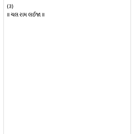
(૩)
॥ ચલ રામ લઈજા ॥