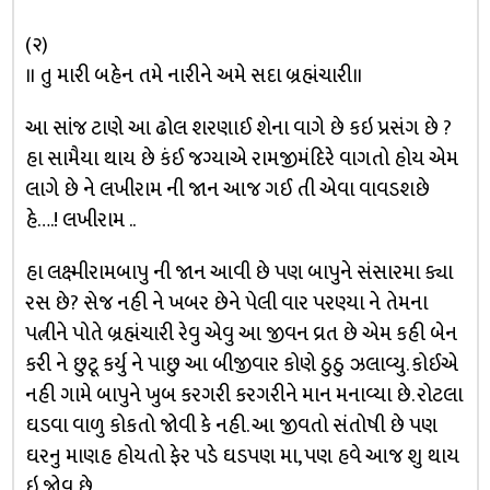
(૨)
॥ તુ મારી બહેન તમે નારીને અમે સદા બ્રહ્મંચારી॥
આ સાંજ ટાણે આ ઢોલ શરણાઈ શેના વાગે છે કઇ પ્રસંગ છે ?
હા સામૈયા થાય છે કંઈ જગ્યાએ રામજીમંદિરે વાગતો હોય એમ
લાગે છે ને લખીરામ ની જાન આજ ગઈ તી એવા વાવડશછે
હે….! લખીરામ ..
હા લક્ષ્મીરામબાપુ ની જાન આવી છે પણ બાપુને સંસારમા ક્યા
રસ છે? સેજ નહી ને ખબર છેને પેલી વાર પરણ્યા ને તેમના
પત્નીને પોતે બ્રહ્મંચારી રેવુ એવુ આ જીવન વ્રત છે એમ કહી બેન
કરી ને છુટૂ કર્યુ ને પાછુ આ બીજીવાર કોણે ઠુઠુ ઝલાવ્યુ. કોઈએ
નહી ગામે બાપુને ખુબ કરગરી કરગરીને માન મનાવ્યા છે. રોટલા
ઘડવા વાળુ કોકતો જોવી કે નહી. આ જીવતો સંતોષી છે પણ
ઘરનુ માણહ હોયતો ફેર પડે ઘડપણ મા, પણ હવે આજ શુ થાય
ઇ જોવુ છે..