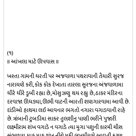
(૧)
॥ આંખલા માટે ઊપવાસ ॥
ખસ્તા ગામની ધરતી પર અજવાળા પથરાવાની તૈયારી સુરજ
નારાયણે કરી, કોક કોક દેખાતા તારલા સુરજના અંજવાળામા
ધીરે ધીરે ડુબી રહ્યા છે, મોસુઝણુ થય રહ્યુ છે, ઠાકર મંદિરના
દરવાજા ઊધડ્યા, ઊભી વાટની આરતી શણગારવામા આવી છે.
દાંડીઓ હાથમા લઈ આવનાર ભગતો નગારા વગાડવાની રાહે
છે. ત્રાંબાની ટુબડીમા સાકર તુલશીનુ પાણી ભરીને પુજારી
લક્ષ્મીરામ શંખ વગાડે ન વગાડે ત્યા મુગા પશુની કારમી ચીસ
સંભળાય. માહ માહ શંખ નીચે મુકી લખમીરામે આવતી કરૂણ