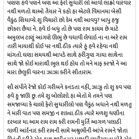
પણણ હવે પણને બણ આ ફેરો સુધારી લો આવો લાહ્વો વારંવાર
નથી મળતો થાઓ તૈયાર ને કહો હા એટલે વિમાનમા બેસી
વૈકુંઠ સિધાવ્યે. શુ વિચારો છો કેમ નથી આવવુ? બાપુ હજુ
છોકરા છૈયા ને.. હવે ઇ બધુ તો છે પણ રામ કાયમ છે માટે
અમુલખ ટાણું આંગણે ઊભુ છે વધાવી લેવાઇ. ના ના અરે રામ
તારી માયાથી કોઈ પર નથી. ઠીક ત્યારે હું હવે રહેવા નથી
માંગતો. ઘણા સમયથી આપડે સાથે હરીગુણ ગાયા સાથેના
સાથે જો કોઈ મારાથી ભુલ થઈ હોય તો મને માફ કરજો ને આ
મારા છેલુકી વારના ઝાઝા કરીને સીતારામ.
સૌ સંપીને રેજો કોઈ ગરીબને કનડતા નહી, ઝાઝુ તો શુ કવ પણ
હવે હુ જાઊ છુ. તમે શુ બોલોશો. હા એતો મે તમને પણ
સમજાવ્યા કે ચાલો ફેરો સુધારીલો પણ વૈકુંઠ બધાને નથી મળતુ
ને મારી વાત પણ સમજી ન શક્યા. ઠીક ત્યારે મળશુ ધણીના
દરબાર મા. આમ રામ રામ કરી રામની મુર્તિ આગળ પલાઠી
વાળી આંર્દનાદ કરી રામની સામે અશ્રુભીની આંખે રામને જોતા