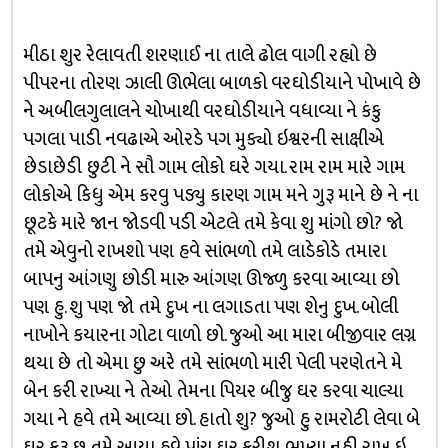
મીઠા શુર રેલાવતી શરણાઈ ના તાલે ઢોલ વાગી રહ્યો છે
પીપરના તોરણ ઝાલી ઊભેલા બાળકો વરઘોડીયાને પોખાવે છે
ને અબીલગુલાલને ચોખાથી વરઘોડીયાને વધાવ્યા ને કંકુ
પગલા પાડી નવઢાએ ઓરડે પગ મુક્યો ઇશ્વરની સાક્ષીએ
છેડાછેડી છુટી ને સૌ ગામ લોકો ઘરે ગયા. રામ રામ મારે ગામ
લોકોએ કિધુ એમ કરવુ પડ્યુ કારણ ગામ મને ગુરૂ માને છે ને ના
છૂટકે મારે જાન જોડવી પડી એટલે તમે કેવા શુ માંગો છો? જો
તમે એવુનો રાખશો પણ હવે સાંભળો તમે લાડેકોડે તમારા
બાપનુ આંગણુ છોડી મારુ આંગણ ઊજ્ળુ કરવા આવ્યા છો
પણ હુ. શુ પણ જો તમે દુખ ના લગાડતા પણ શેનુ દુખ. બોલી
નાખોને કયારના ગોટા વાળો છો. જુઓ આ મારા બીજીવાર લગ્ન
થયા છે તો એમા છુ અરે તમે સાંભળો મારી પેલી પરણેતને મે
બેન કરી રાખ્યા ને તેઓ તેમના પિયર બીજુ ઘર કરવા ચાલ્યા
ગયા ને હવે તમે આવ્યા છો. હાતો શુ? જુઓ હુ રામરોટી લેવા બે
ઘર ફરૂ છુ તમે આયા હવે પાંચ ઘર ફરીશ. ભુખ્યા નહી રાખુ ઇ