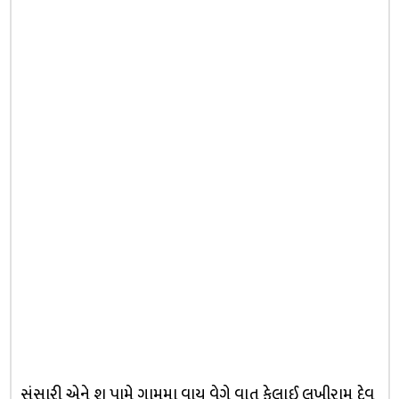
સંસારી એને શુ પામે ગામમા વાયુ વેગે વાત ફેલાઈ લખીરામ દેવ