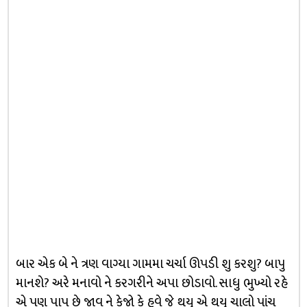
બાર એક બે ને ત્રણ વાગ્યા ગામમા ચર્ચા ઊપડી શુ કરશુ? બાપુ
માનશે? અરે મનાવો ને કરગરીને અપા છોડાવો. સાધુ ભુખ્યો રહે
એ પણ પાપ છે જાવ ને કેજો કે હવે જે થયુ એ થયુ ચાલો પાંચ