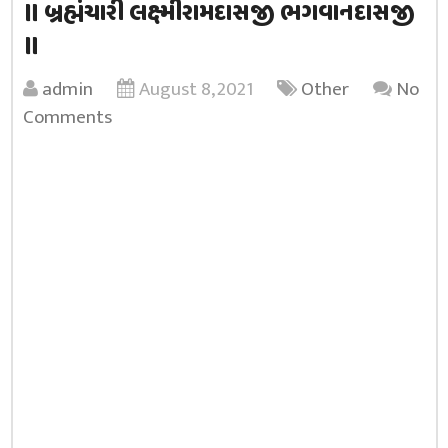
॥ બ્રહ્મંચારી લક્ષ્મીરામદાસજી ભગવાનદાસજી
॥
admin
August 8, 2021
Other
No
Comments