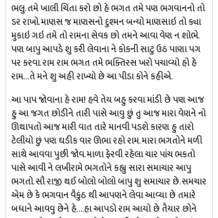
ભલુ. તમે ખાલી ચિંતા કરો છો હે ભગત તમે પણ ભગવાનનો તો
ડર રાખો. માણસ જ માણસનો દુશ્મન બન્યો માણસાઇ તો ક્યા
મુકાઇ ગઇ તમે તો રામના સેવક છો તમને આવા વેણ ન શોભે.
પણ બાપુ આપડે શુ કરી લેવાના ને કોકની સાટુ ઉઠ પાણા પગ
પર કરવા. રામ રામ ભગત તમે ભક્તિરસ ખરો પચાવ્યો હો હે
રામ…તે મને શુ અહી રાખ્યો છે આ પીડા કોને કહીએ.
આ પાપ જોવાના હે રામ! હવે તેય બહુ કરવા માંડી છે પણ આજ
હુ આ જગત છોડીને તારી પાસે આવુ છું તુ આજ મારા વેણને નો
ઊથાપતો આજ મારી વાત તારે માનવી પડશે કારણ હુ તારો
ટેલીયો છું પણ ઘડીક વાર ઊભા રહો રામ. મારા ભગતોને મળી
સાથે આવવા પુછી જોવ. માળા ફેરવી રહેલા ચાર પાંચ ભકતો
પાસે આવી ને લખીરામે ભગતોને કહ્યુ સારા સમાચાર આપુ
ભગતો. સૌ રાજી થઈ બોલો બોલો બાપુ શુ સમાચાર છે. સમચાર
એમ છે કે ભગવાન વૈકુંઠ થી આપણને લેવા આવ્યા છે તમારે
બધાને આવવુ છેને હે….હા આપડો રામ આયો છે તૈયાર છોને