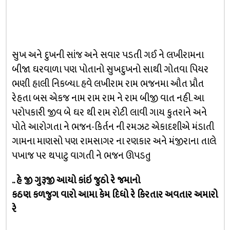
સુખ અને દુખની સાંજ અને સવાર પડતી ગઈ ને લખીરામના
બીજા ઘરવાળા પણ પોતાનો સુખદુખનો સાથી ગોતવા પિયર
ભણી હાલી નિકળ્યા. હવે લખીરામ રામ ભજનમા ઔત પ્રૌત
રેહતા બસ એકજ નામ રામ રામ ને રામ બીજી વાત નહી. આ
પરોપકારી જીવ બે ઘર થી રામ રોટી લાવી ગાય કુતરાને અને
પોતે આરોગતા ને ભજન-કિર્તન ની રમઝટ એકાદશીએ મંડાતી
ગામના માણસો પણ રામસાગર ના રણકાર અને મંજીરાના તાલે
પખાજ પર થપાટુ વાગતી ને ભજન ઊપડતુ
.. હે જી ગુરૂજી આયો કાંઇ જુઠો રે જમાનો
કઠણ કળજુગ વારો આમા કેમ દિધો રે કિરતાર અવતાર અમારો
રે