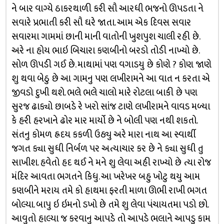
ને બાર વાગ્યે ઠાકરથાળી કરી સૌ આરધી ભજનો ઊપડતા ને
સવારે પ્રભાતી કરી સૌ ઘરે જાતા. આમ એક દિવસ સવાર
સવારમા ગામમાં છાની માની વાતોની ખુશપુશ ચાલી રહી છે.
અરે ના હોય ભાઇ બિચારા કણબીનો બરડો તોડી નાખ્યો છે.
સોળ ઊપડી ગઈ છે. માથામાં પણ વગાડયુ છે કોણે ? કોણ જાણે
શુ થવા બેઠુ છે આ ગામનુ પણ લખીરામને આ વાત ન કરતા એ
જીવડો દુખી થશે. ભલે ભલે ચાલો મારે રોટલા બાકી છે પણ
સુરજ ઢાક્યો છાબડે રે ખરો સાંજ ટાણે લખીરામને વાવડ મળ્યા
કે હરી હરખાને ઢોર માર માર્યો છે ને બોલી પણ નથી શકતો.
સંતનુ કોમળ હ્રદય કકળી ઉઠ્યુ અરે મારા નાથ આ સ્વાર્થી
જગત ક્યા સુધી નિર્બળ પર અત્યાચાર કર છે ને ક્યા સુધી તુ
સાખીશ. હવેતો હદ થઈ ને મને શુ લેવા અહી રાખ્યો છે ત્યા રોજ
મંદિર આવતા ભગતને કિધુ. આ ખરેખર બહુ ખોટુ થયુ આમ
કણબીને મરાય તમે કો હાથમા ફરતી માળા ઊભી રાખી ભગત
બોલ્યા. બાપુ ઇ ઇમનો ડખો છે તમે શુ લેવા પંચાયતમા પડો છો.
આવુતો હાલ્યા જ કરવાનુ આપડે તો આપડે ભલાને આપડુ કામ