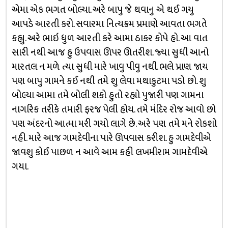
એમા એક ભગત બોલ્યા. અરે બાપુ જે થવાનુ એ થઈ ગયુ
આપડે આરતી કરો. સવારમા નિત્યક્રમ પ્રમાણે આવતા ભગતે
કહ્યુ. અરે ભાઇ ધુળ આરતી કરે આમા ઠાકર કોપે હો. આ વાત
સારી નથી આજ હુ ઉપવાસ ઊપર ઊતરીશ. જ્યા સુધી આનો
મારતલ ન મળે ત્યા સુધી મારે ખાવુ પીવુ નથી. ભલે પ્રાણ જાય
પણ બાપુ ગામને કઈ નથી તમે શુ લેવા મથાકુટમા પડો છો. શુ
બોલ્યા આમા તમે બોલી શકો હુતો રહ્યો પુજારી પણ ગામના
નાગરિક તરીકે તમારી ફરજ પેલી હોય. તમે મંદિર રોજ આવો છો
પણ અંદરનો આત્મા મરી ગયો લાગે છે. અરે પણ તમે મને રોકશો
નહી. મારે આજ ગામદેવીના પારે ઊપવાસ કરીશ. હુ ગામદેવીએ
જાવશુ કોઈ પાછળ ન આવે આમ કહી લખમીરામ ગામદેવીએ
ગયા.