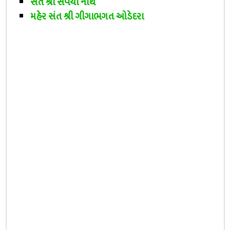
સંત શ્રી સવૈયા નાથ
મહેર સંત શ્રી ગીગાભગત ઓડેદરા