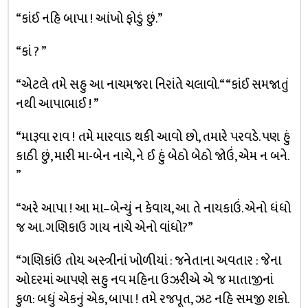
“કાંઈ નહિ બાપા ! આંખો ફોડું છું.”
“કાં ? ”
“એટલે તમે સહુ આ નાચમજરા નિરાંતે ચલાવો.“ “કાંઈ સમજાતું
નથી આપાભાઈ ! ”
“મારૂવા રાવ ! તમે મારવાડ થકી આવો છો, તમારે પરવડે. પણ હું
કાઠી છું, મારી મા-બેન નાચે, ને ઈ હું બેઠો બેઠો જોઉં, એમ ન બને.
”
“અરે આપા ! આ મા–બેન્યું ન કેવાય, આ તે નાયકાઉં. એનો ધંધો
જ આ. ગણિકાઉ ગાય નાચે એનો વાંધો?”
“ગણિકાંઉ તોય અસ્ત્રીનાં ખોળીયાં : જનેતાના અવતાર : જેના
ઓદરમાં આપણે સહુ નવ મહિના ઉઝરીએ એ જ માતાજીનાં
કુળ: બધું એકનું એક, બાપા ! તમે રજપૂત, ઝટ નહિ સમજી શકો.