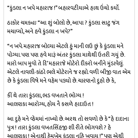
“કુંડલા ન ખપે મહારાજ !” બહારવટીયાએ હાથ ઉંચો કર્યો.
ઠાકોર ચમક્યાઃ “આ શું બોલો છે, આપા ? કુંડલા સાટુ જંગ
મચાવ્યો, અને હવે કુંડલા ન ખપે?”
“ન ખપે. મહારાજ બોલ્યા એટલે હું માની લઉ છું કે કુંડલા મને
પોગ્યા. પણ પણ હવે મારૂં અંતર કુંડલા માથેથી ઉતરી ગયું છે.
મારો બાપ મુવો તે દિ’ મહારાજે મોટેરો દીકરો બનીને મુંડાવેલું.
એટલે નાવલી-કાંઠો ભલે મોટેરાને જ રહ્યો. વળી બીજી વાત એમ
છે કે કુંડલા વિષે મને વહેમ પડ્યો છે. ચારણનો દુહો છે કે,
કીં થે તારા કુંડલા, ભડ વખતાને ભોગ્ય !
આલણકા આરોગ્ય, હોય નૈ કસળે હાદાઉત !
આ દુહે મને વ્હેમમાં નાખ્યો છે. અરથ તો સવળો છે કે “હે દાદાના
પુત્ર ! તારા કુંડલા વખતસિંહજી શી રીતે ભોગવશે ? હે
આલણકા ! એનાથી હેમખેમ કુંડલા નહિ ખવાય !” પણ એથી