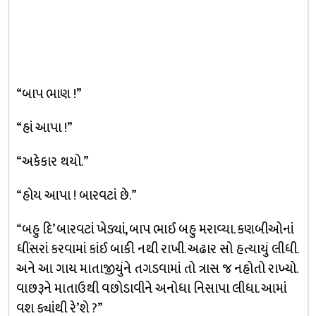
“બાપ ભાણ !”
“હાં આપા !”
“અકેકાર થયો.”
“હોય આપા ! બારવટાં છે.”
“બહુ દિ’ બારવટાં ખેડ્યાં, બાપ ભાઈ બહુ મરાવ્યા. કણબીઓનાં
ધીંસરાં કરવામાં કાંઈ બાકી નથી રાખી. અઢાર સો હત્યાયું લીધી.
અને આ ગાય માતાજીયુંને તગડવામાં તો ત્રાસ જ નહોતો રાખ્યો.
વાછરૂને માતાઉથી વછોડાવીને અનોધા નિસાપા લીધા. આમાં
વશ ક્યાંથી રે’શે ?”