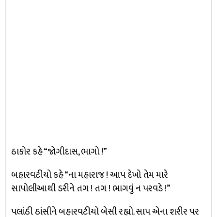
ઠાકોર કહે “જોગીદાસ, ભાગો !”
બહારવટીયો કહે “ના મહારાજ ! આપ દેખો તેમ મારે
સાપોલીઆથી ડરીને તગ ! તગ ! ભાગવું ન પરવડે !”
પલાંઠી ઠાંસીને બહારવટીયો બેસી રહ્યો. સાપ એના શરીર પર