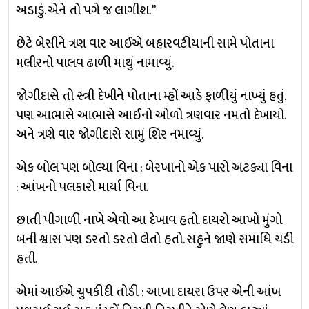
અડાડું. એને તો પગે જ લાગીશ.”
છેટે બેસીને ત્રણ વાર આઈએ બહારવટીયાની સામે પોતાના
મલીરનો પાલવ ઢાળી માથું નામાવ્યું.
જોગીદાસે તો સ્ત્રી દેખીને પોતાના મ્હોં આડે ફાળીયું નાખ્યું હતું.
પણ આભાસે આભાસે આઈનો ઓળો ત્રણવાર નમતો દેખાયો.
અને ત્રણે વાર જોગીદાસે સામું શિર નમાવ્યું.
એક બોલ પણ બોલ્યા વિના : બેરખાનો એક પારો અટક્યા વિના
: આંખનો પલકારો માર્યા વિના.
છાતી પીગાળી નાખે એવો આ દેખાવ હતો. દાયરો આખો મુંગો
બની શ્વાસ પણ ડરતો ડરતો લેતો હતો. સહુને જાણે સમાધિ ચડી
હતી.
એમાં આઈએ ચુપકીદી તોડી : આખા દાયરા ઉપર એની આંખ