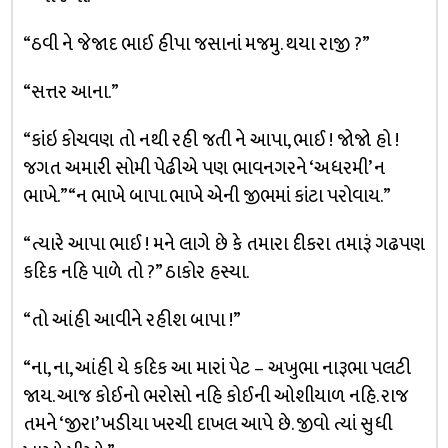
“ઠવી ને જેજાદ ભાઈ હીપા જસાનાં મજમુ. થયા રાજી ?”
“સત્તર આના.”
“કાંઇ કોચવણ તો નથી રહી જતી ને આપા, ભાઈ ! જોજો હો !
જગત અમારી સોમી પેઢીએ પણ ભાવનગરને ‘અધરમી’ ન
ભાખે.” “ન ભાખે બાપા. ભાખે એની જીભમાં કાંટા પરોવાય.”
“ત્યારે આપા ભાઈ ! મને લાગે છે કે તમારા દીકરા તમારૂં ગઢપણ
કદિક નહિ પાળે તો ?” ઠાકોર હસ્યા.
“તો આંહી આવીને રહીશ બાપા !”
“ના, ના, આંહી યે કદિક આ મારાં પેટ – અખુભા નારૂભા પલટી
જાય. આજ કોઈનો ભરોસો નહિ કોઈની ઓશીયાળ નહિ. રાજ
તમને ‘જીરા’ ખડીયા ખરચી દાખલ આપે છે. જીવો ત્યાં સુધી