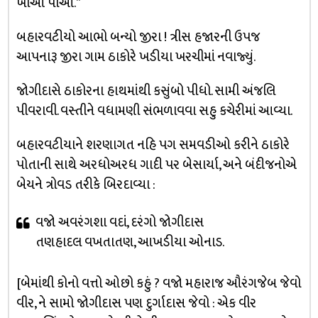
ખાઓ પીઓ.”
બહારવટીયો આભો બન્યો જીરા ! ત્રીસ હજારની ઉપજ
આપનારૂ જીરા ગામ ઠાકોરે ખડીયા ખરચીમાં નવાજ્યું.
જોગીદાસે ઠાકોરના હાથમાંથી કસુંબો પીધો. સામી અંજલિ
પીવરાવી. વસ્તીને વધામણી સંભળાવવા સહુ કચેરીમાં આવ્યા.
બહારવટીયાને શરણાગત નહિ પગ સમવડીઓ કરીને ઠાકોરે
પોતાની સાથે અરધોઅરધ ગાદી પર બેસાર્યા, અને બંદીજનોએ
બેયને ત્રોવડ તરીકે બિરદાવ્યા :
વજો અવરંગશા વદાં, દરંગો જોગીદાસ
તણહાદલ વખતાતણ, આખડીયા ઓનાડ.
[બેમાંથી કોનો વત્તો ઓછો કહું ? વજો મહારાજ ઔરંગજેબ જેવો
વીર, ને સામો જોગીદાસ પણ દુર્ગાદાસ જેવો : એક વીર