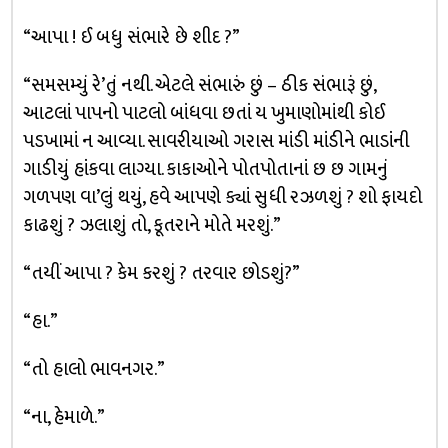
“આપા ! ઈ બધુ સંભારે છે શીદ ?”
“સમસમ્યું રે’તું નથી. એટલે સંભારું છું – ઠીક સંભારૂં છું,
આટલાં પાપનો પાટલો બાંધવા છતાં ય ખુમાણોમાંથી કોઈ
પડખામાં ન આવ્યા. સાવરીયાઓ ગરાસ માંડી માંડીને ભાડાંની
ગાડીયું હાંકવા લાગ્યા. કાકાઓને પોતપોતાનાં છ છ ગામનું
ગળપણ વા’લું થયું, હવે આપણે ક્યાં સુધી રઝળશું ? શો ફાયદો
કાઢશું ? ઝલાશું તો, કૂતરાને મોતે મરશું.”
“તયીં આપા ? કેમ કરશું ? તરવાર છોડશું?”
“હા.”
“તો હાલો ભાવનગર.”
“ના, હેમાળે.”