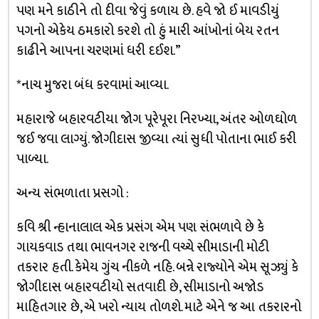
પણ મને કાઠીને તો દીવા જેવું કળાય છે. હવે જો ઈ માવડીયું
પગનો એકેય ઠમકારો કરશે તો હું મારી આંંખોનાં બેય રતન
કાઢીને આપના ચરણમાં ધરી દઈશ.”
*નાચ મુજરા બંધ કરવામાં આવ્યા.
મહારાજે બહારવટીયા જોગ પૂરેપૂરા નિરખ્યા, અંતર ઓળઘોળ
જઈ જવા લાગ્યું. જોગીદાસ જીવ્યા ત્યાં સુધી પોતાના ભાઈ કરી
પાળ્યા.
અન્ય સંભળાતા પ્રસગો :
કવિ શ્રી ન્હાનાલાલ એક પ્રસંગ એમ પણ સંભળાવે છે કે
ગાયકવાડ તથા ભાવનગર રાજની વચ્ચે સીમાડાની મોટી
તકરાર હતી. કેમેય ગુંચ નીકળે નહિ. બન્ને રાજ્યોને એમ સૂઝ્યું કે
જોગીદાસ બહારવટીયો સતવાદી છે, સીમાડાનો અજોડ
માહિતગાર છે, એ ખરો ન્યાય તોળશે. માટે એને જ આ તકરારનો