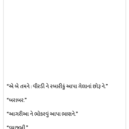
“એ બે તમને : વીરડી ને રબારીકું આપા ગેલાનાં છોરૂ ને.”
“બરાબર.”
“આગરીઆ ને ભોકરવું આપા ભાણને.”
“વ્યાજબી.”