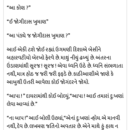
“આ કોણ ?”
“ઈ જોગીદાસ ખુમાણ”
“આ પંડ્યે જ જોગીદાસ ખુમાણ ?”
આઈ એકી ટશે જોઈ રહ્યાં. ઉગમણી દિશાએ બેસીને
બહારવટીયો બેરખો ફેરવે છે. માથું નીચું ઢળ્યું છે. અંતરના
ઉંડાણમાંથી સૂરજ ! સૂરજ ! એવા ધ્વનિ ઉઠે છે. ધ્વનિ સંભળાતા
નથી, માત્ર હોઠ જ જરી જરી ફફડે છે. કાઠીઆણીએ જાણે કે
આબુથી ઉતરી આવેલા કોઈ જોગંદરને જોયો.
“આપા ! ” દાયરામાંથી કોઈ બોલ્યું, “આપા ! આઈ તમારાં દુ:ખણાં
લેવા આવ્યાં છે.”
“ના બાપ !” આઈ બોલી ઉઠ્યાં, “એનાં દુ:ખણાં ન્હોય. એ માનવી
નથી, દેવ છે. લખમણ જતિનો અવતાર છે. એને માથે હું હાથ ન