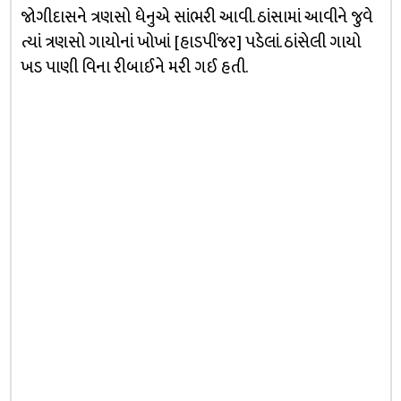
જોગીદાસને ત્રણસો ધેનુએ સાંભરી આવી. ઠાંસામાં આવીને જુવે
ત્યાં ત્રણસો ગાયોનાં ખોખાં [હાડપીંજર] પડેલાં. ઠાંસેલી ગાયો
ખડ પાણી વિના રીબાઈને મરી ગઈ હતી.