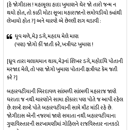
[હે જોગીદાસ ! મહામૂલા હાદા ખુમાણને ઘેર જો તારો જન્મ ન
થયો હોત, તો કાઠી મોટા સૂબા મહારાજાનો સમોવડીયો ક્યાંથી
લેખાયો હોત ?] અને ચારણે એ છેલ્લી શગ ચડાવી :
ધૂવ ચળે, મેરૂ ડગે, મહદધ મેલે માણ
(પણ) જોગો કીં જાતી કરે, ખત્રીવટ ખુમાણ !
[ધ્રૂવ તારા ચલાયમાન થાય, મેરૂનાં શિખર ડગે, મહોદધિ પોતાની
મરજાદ મેલે, તો પણ જોગો ખુમાણ પોતાની ક્ષત્રીવટ કેમ જતી
કરે ?]
બહારવટીયાની બિરદાવળ સાંભળી સાંભળી મહારાજ જાણે
ધરાતા જ નથી. ચારણોને સામા હોંકારા પણ પોતે જ આપી રહેલ
છે. શબ્દે શબ્દે પોતે બહારવટીયાની સામે મીટ માંડી રહે છે.
જોગીદાસ એની નજરમાં જાણે સમાતા નથી. બહારવટીયાના
ગુણવિસ્તારની સરખામણીમાં ગોહિલને રાજવિસ્તાર નાનકડો