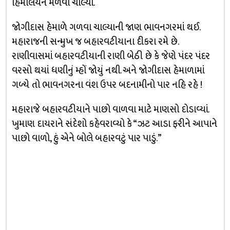
હિમાલયને મળવા ચાલ્યો.
જોગીદાસ હેમાળે ગળવા ચાલ્યાની જાણ ભાવનગરમાં થઈ.
મહારાજની સન્મુખ જ બહારવટીયાના દીકરા રમે છે.
રાણીવાસમાં બહારવટીયાની રાણી બેઠી છે કે જેણે પંદર પંદર
વરસો થયાં ધણીનું મ્હોં જોયું નથી. અને જોગીદાસ હેમાળામાં
ગળ્યે તો ભાવનગરના વંશ ઉપર બદનામીનો પાર નહિ રહે !
મહારાજે બહારવટીયાને પાછો વાળવા માટે માણસો દોડાવ્યાં.
ખુમાણ દાયરાને સંદેશો કહેવરાવ્યો કે “ઝટ આડા ફરીને આપાને
પાછો વાળો, હું એને બોલે બહારવટું પાર પાડું.”