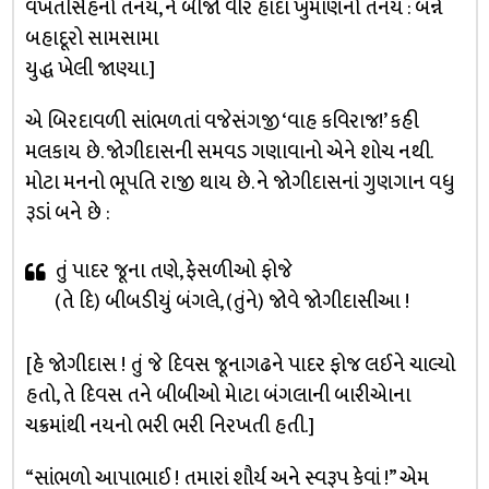
વખતસિંહનો તનય, ને બીજો વીર હાદા ખુમાણનો તનય : બન્ને
બહાદૂરો સામસામા
યુદ્ધ ખેલી જાણ્યા.]
એ બિરદાવળી સાંભળતાં વજેસંગજી ‘વાહ કવિરાજ!’ કહી
મલકાય છે. જોગીદાસની સમવડ ગણાવાનો એને શોચ નથી.
મોટા મનનો ભૂપતિ રાજી થાય છે. ને જોગીદાસનાં ગુણગાન વધુ
રૂડાં બને છે :
તું પાદર જૂના તણે, ફેસળીઓ ફોજે
(તે દિ) બીબડીયું બંગલે, (તુંને) જોવે જોગીદાસીઆ !
[હે જોગીદાસ ! તું જે દિવસ જૂનાગઢને પાદર ફોજ લઈને ચાલ્યો
હતો, તે દિવસ તને બીબીઓ મેાટા બંગલાની બારીએાના
ચક્રમાંથી નયનો ભરી ભરી નિરખતી હતી.]
“સાંભળો આપાભાઈ ! તમારાં શૌર્ય અને સ્વરૂપ કેવાં !” એમ