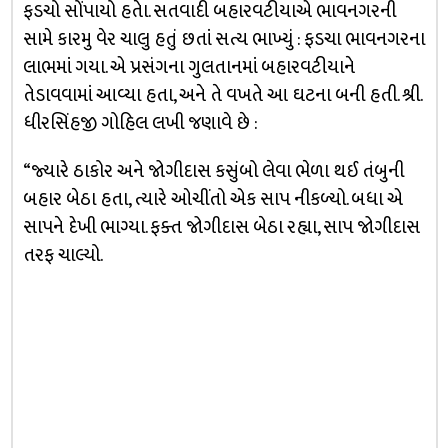
ફડચો સોંપાયો હતેા. સતવાદી બહારવટીયાએ ભાવનગરની
સામે કારમુ વેર ચાલુ હતું છતાં સત્ય ભાખ્યું : ફડચા ભાવનગરના
લાભમાં ગયા. એ પ્રસંગના ગુલતાનમાં બહારવટીયાને
તેડાવવામાં આવ્યા હતા, અને તે વખતે આ ઘટના બની હતી. શ્રી.
ધીરસિંહજી ગોહિલ લખી જણાવે છે :
“જ્યારે ઠાકોર અને જોગીદાસ કસુંબો લેવા ભેળા થઈ તંબુની
બહાર બેઠા હતા, ત્યારે ઓચીંતો એક સાપ નીકળ્યો. બધા એ
સાપને દેખી ભાગ્યા. ફક્ત જોગીદાસ બેઠા રહ્યા, સાપ જોગીદાસ
તરફ ચાલ્યો.