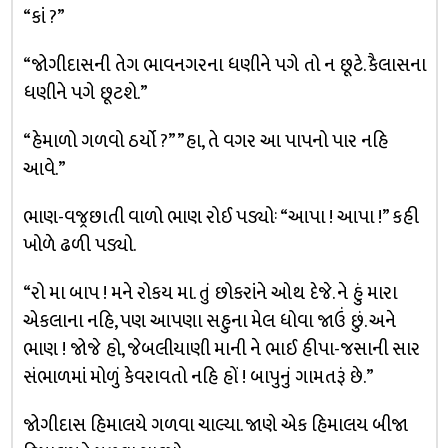
“કાં ?”
“જોગીદાસની તેગ ભાવનગરના ધણીને પગે તો ન છૂટે. કૈલાસના
ધણીને પગે છૂટશે.”
“હેમાળો ગળવો ઠર્યો ?” ”હા, તે વગર આ પાપનો પાર નહિ
આવે.”
ભાણ-વજ્રછાતી વાળો ભાણ રોઈ પડ્યોઃ “આપા ! આપા !” કહી
ખોળે ઢળી પડ્યો.
“રો મા બાપ ! મને રોકય મા. તું છોકરાંને ઓથ દેજે. ને હું મારા
એકલાના નહિ, પણ આપણા સહુના મેલ ધોવા જાઉં છું. અને
ભાણ ! જોજે હો, જેબલીયાણી માની ને ભાઈ હીપા-જસાની સાર
સંભાળમાં મોળું કેવરાવતો નહિ હોં ! બાપુનું ગામતરૂં છે.”
જોગીદાસ હિમાલયે ગળવા ચાલ્યા. જાણે એક હિમાલય બીજા