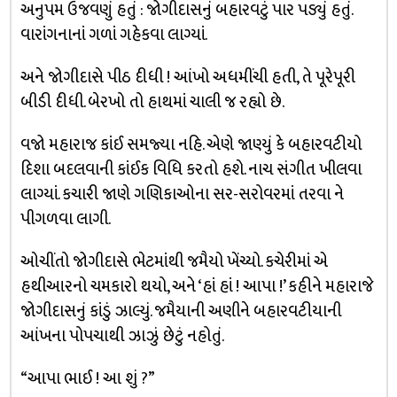
અનુપમ ઉજવણું હતું : જોગીદાસનું બહારવટું પાર પડ્યું હતું.
વારાંગનાનાં ગળાં ગહેકવા લાગ્યાં.
અને જોગીદાસે પીઠ દીધી ! આંખો અધમીંચી હતી, તે પૂરેપૂરી
બીડી દીધી. બેરખો તો હાથમાં ચાલી જ રહ્યો છે.
વજો મહારાજ કાંઈ સમજ્યા નહિ. એણે જાણ્યું કે બહારવટીયો
દિશા બદલવાની કાંઈક વિધિ કરતો હશે. નાચ સંગીત ખીલવા
લાગ્યાં. કચારી જાણે ગણિકાઓના સર-સરોવરમાં તરવા ને
પીગળવા લાગી.
ઓચીંતો જોગીદાસે ભેટમાંથી જમૈયો ખેંચ્યો. કચેરીમાં એ
હથીઆરનો ચમકારો થયો, અને ‘હાં હાં ! આપા !’ કહીને મહારાજે
જોગીદાસનું કાંડું ઝાલ્યું. જમૈયાની અણીને બહારવટીયાની
આંખના પોપચાથી ઝાઝું છેટું નહોતું.
“આપા ભાઈ ! આ શું ?”