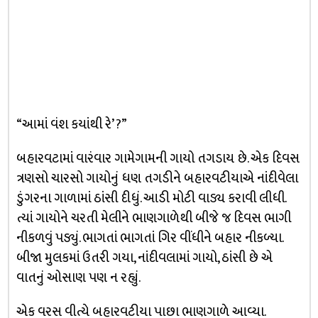
“આમાં વંશ કયાંથી રે’ ?”
બહારવટામાં વારંવાર ગામેગામની ગાયો તગડાય છે. એક દિવસ
ત્રણસો ચારસો ગાયોનું ધણ તગડીને બહારવટીયાએ નાંદીવેલા
ડુંગરના ગાળામાં ઠાંસી દીધું. આડી મોટી વાડ્ય કરાવી લીધી.
ત્યાં ગાયોને ચરતી મેલીને ભાણગાળેથી બીજે જ દિવસ ભાગી
નીકળવું પડ્યું. ભાગતાં ભાગતાં ગિર વીંધીને બહાર નીકળ્યા.
બીજા મુલકમાં ઉતરી ગયા, નાંદીવલામાં ગાયો, ઠાંસી છે એ
વાતનું ઓસાણ પણ ન રહ્યું.
એક વરસ વીત્યે બહારવટીયા પાછા ભાણગાળે આવ્યા.