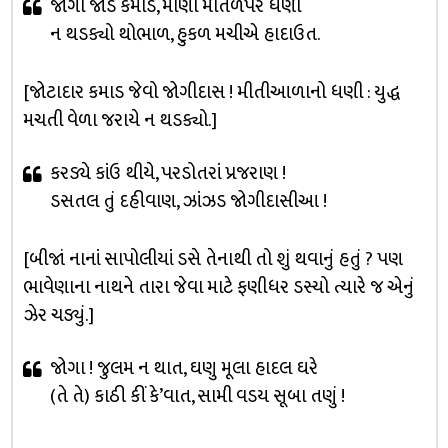
જોગો જોડ કમાડ, માણો મીતળપર ધણી
ન થડક્યો થોભાળ, હુકળ મચીએ હાદાઉત.
[જોટાદાર કમાડ જેવો જોગીદાસ ! મીતીઆળાનો ધણી : યુદ્ધ
મચતી વેળા જરાયે ન થડક્યો.]
કરડ્યે કાંઉ થીયે, પરડોતરાં પ્રજરાણ !
ડસતલ તું દહીવાણ, ઝાંઝડ જોગીદાસીઆ !
[બીજાં નાનાં સાપોલીયાં ડસે તેનાથી તો શું થવાનું હતું ? પણ
ભાવેણાના નાથને તારા જેવા માટે ફણીધર ડસ્યો ત્યારે જ એનું
ઝેર ચડ્યું.]
જોગા ! જુલમ ન થાત, ઘણુ મૂલા હાદલ ઘરે
(તે તે) કાઠી કીં કે’વાત, સામી વડય સૂબા તણું !