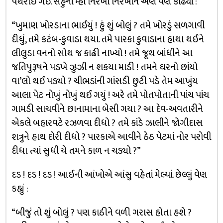
પથરાઈ ગઈ. સહુનાં મ્હોં નિરખી નિરખીને એણે વેણ કાઢ્યાં :
“ખુમાણ ખોરડાના ભાઈયું ! હું શું બોલું ? તમે ખોરડું સળગાવી
દીધું, તમે કટંબ-કુવાડા થયા. તમે પારકા કુવાડાના હાથા થઈને
લીલુડા વનનો સોથ જ કાઢી નાખ્યો ! તમે જૂથ બાંધીને આ
જતિપુરૂષને પડખે ઝુઝી ન શકયા માડી ! તમને ઘરનો છાંયો
વા’લો થઈ પડ્યો ? ચીભડાંની ગાંસડી છુટી પડે તેમ આખુંય
આલા પેટ નોખું નોખું થઈ ગયું ! અરે તમે પોતપોતાની પાંચ પાંચ
ગામડી સાચવીને છાનામાના બેસી ગયા ? આ દેવ-અવતારીને
એકલે બહારવટે રઝળવા દીધો ? તમે કાંડે ઝાલીને જોગીદાસ
શત્રુને હાથ દોરી દીધો ? પારકાએ આવીને ઠેઠ પેટમાં નોર પરોવી
દીધા ત્યાં સુધી યે તમને કાળ ન ચડ્યો ?”
દડ ! દડ ! દડ ! આઈની આંખોએ આંસુ વહેતાં મેલ્યાં. છેલ્લું વેણ
કહ્યું :
“બીજું તો શું બોલું ? પણ કાઠીને વળી ગરાસ હોતા હશે ?