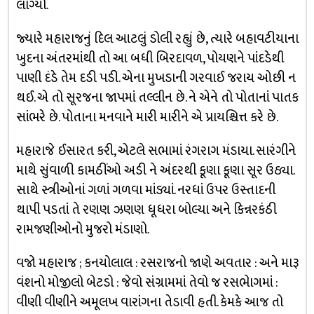
લાગ્યો.
જ્યારે મહારાજનું દિલ આટલું ડોલી રહ્યું છે, ત્યારે બહાવટીયાના
ખુદના અંતરમાંથી તો આ બધી બિરદાવળ, પોયણને પાંદડેથી
પાણી દંડે તેમ દડી પડી. એના મુખડાની ગરવાઈ જરાય ઓછી ન
થઈ. એ તો સૂરજના જાપમાં તલ્લીન છે. ને એને તો પોતાનાં પાતક
સાંભરે છે. પોતાના મનવાને મારી મારીને એ પ્રાયશ્ચિત્ત કરે છે.
મહારાજે ઈસારત કરી, એટલે સભામાં રંગરાગ મંડાયા. સારંગીને
માથે સુંવાળી કામઠીંઓ અડી ને અંદરથી કૂણા કૂણા સૂર ઉઠ્યા.
સાથે સ્ત્રીઓનાં ગળાં ગળવા માંડ્યાં. નરધાં ઉપર ઉસ્તાદની
થાપી પડતાં તે રણણ ઝણણ ધૂધરા બોલ્યા અને કિન્નરકંઠી
રામજણીઓનો મુજરો મંડાણો.
વજો મહારાજ ; કનયોલાલ : રસરાજનો જાણે અવતાર : અને મારૂ
વંશનો મોજીલો બેટડો : જેવો સંગ્રામમાં તેવો જ રસભેાગમાં :
વીણી વીણીને અમૂલખ વારાંગના તેડાવી હતી. કેમકે આજ તો