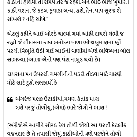
કાઠીના હાથમાં તો રામપાતર જ રહેશે. અને ભાઈ ભોજ ખુમાણ !
કાઠી વંશના જે કટંબ-કૂવાડા બન્યા હશે, તેનાં પાપ સૂરજ શે
સાંખશે ? નહિ સાંખે.”
એટલું કહીને આઈ ઓરડે ચાલ્યાં ગયાં. આંહી દાયરો થંભી જ
રહ્યો. જોગીદાસના કાકા ભમોદરા વાળા ભોજાખુમાણના મ્હોં
પરથી વિભૂતિ ઉડી ગઈ. આઈની વાણીમાં એણે ભવિષ્યના બોલ
સાંભળ્યા. (આાજ એનો પણ વંશ નાબુદ થયો છે)
દાયરાના મન ઉપરથી ગમગીનીનો પડદો તોડવા માટે ચારણે
મોટે સાદે દુહો લલકાર્યો કે
અંગરેજે મલક ઉંટાકીયો, મયણ કેતોક માણ
ત્રણે પરજું તોળીયું, (એમાં) ભારે જોગો ને ભાણ !
[અંગ્રેજોએ આવીને સોરઠ દેશ તોળી જોયો. આ ધરતી કેટલીક
વજનદાર છે તે તપાસી જોયું. કાઠીઓની ત્રણે પરજોને તોળી