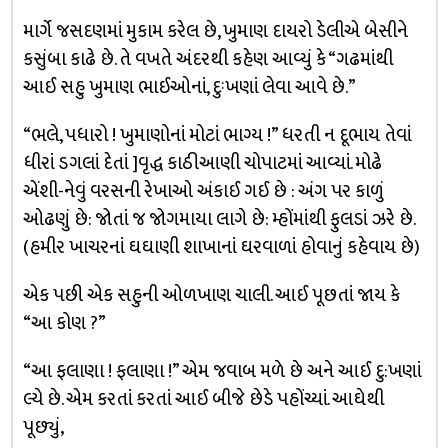
માર્ગે જસદણમાં મુકામ કરેલ છે, ખુમાણ દાયરો ડેલીએ બેસીને
કસુંબા કાઢે છે. તે વખતે અંદરથી કહેણ આવ્યું કે “ગઢમાંથી
આઈ સહુ ખુમાણ ભાઈઓનાં, દુઃખણાં લેવા આવે છે.”
“ભલે, પધારો ! ખુમાણોનાં મોટાં ભાગ્ય !” ધરતી ન દૂભાય તેવાં
ધીરાં ડગલાં દેતાં ]વૃદ્ધ કાઠીઆણી ચોપાટમાં આવ્યાં. મોઢે
એંશી-નેવું વરસની રેખાઓ અંકાઈ ગઈ છે : અંગ પર કાળું
ઓઢણું છે: જોતાં જ જોગમાયા લાગે છે: મ્હોંમાંથી ફુલડાં ઝરે છે.
(હમીર ખાચરનાં ઘઘાણી શાખાનાં ઘરવાળાં હોવાનું કહેવાય છે)
એક પછી એક સહુની ઓળખાણ ચાલી. આઈ પૂછતાં જાય કે
“આ કોણ ?”
“આ ફલાણા ! ફલાણા !” એમ જવાબ મળે છે અને આઈ દુ:ખણાં
લ્યે છે. એમ કરતાં કરતાં આઈ બીજે છેડે પહોંચ્યાં. આઘેથી
પૂછ્યું,