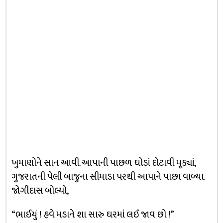
ખુમાણોને સાન આવી. આપાની પાછળ ઘોડાં દોટાવી મૂક્યાં,
ગુજરાતની પેલી બાજુના સીમાડા પરથી આપાને પાછા વાળ્યા.
જોગીદાસ બોલ્યો,
“ભાઈયું ! હવે મડાને શા સારુ ઘરમાં લઈ જાવ છો !”