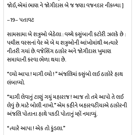
જોઈ, એમાં ભાણ ને જોગીદાસ બે જ જણા વજનદાર નીકળ્યા ]
–19– પતાવટ
સામસામા બે શત્રુઓ બેઠેલા : વચ્ચે કસુંબાની કટોરી ઝલકે છે :
પચીસ વરસનાં વેર એ બે ય શત્રુઓની આંખોમાંથી અત્યારે
નીતરી ગયાં છે. વજેસિંગ ઠાકોર અને જોગીદાસ ખુમાણ
સમાધાની કરવા ભેળા થયા છે.
“લ્યો આપા ! માગી લ્યો ! ” અંજલિમાં કસુંબો લઈ ઠાકોરે હાથ
લંબાવ્યો.
“માગી લેવાનું ટાણું ગયું મહારાજ ! આજ તો તમે આપો તે લઈ
લેવું છે. માટે બોલી નાખો.” એમ કહીને બહારવટીયાએ ઠાકોરની
અંજલિ પોતાના હાથે પકડી પોતાનું મ્હોં નમાવ્યું.
“ત્યારે આપા ! એક તો કુંડલા.”