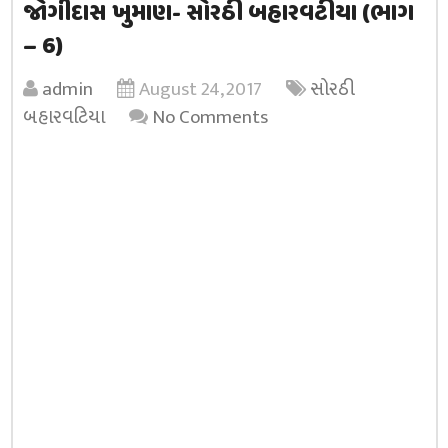
જોગીદાસ ખુમાણ- સોરઠી બહારવટીયા (ભાગ
– 6)
admin
August 24, 2017
સોરઠી
બહારવટિયા
No Comments