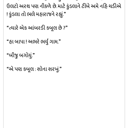
ઉલટો અરથ પણ નીકળે છે. માટે કુંડલાને ટીંબે અમે નહિ ચડીએ
! કુંડલા તો ભલે મહારાજને રહ્યું.”
“ત્યારે એક આંબરડી કબૂલ છે ?”
“હા બાપા ! અભરે ભર્યું ગામ.”
“બીજુ બગોયું.”
“એ પણ કબૂલ : સોના સરખું.”