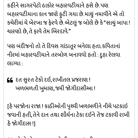
કહીને સાગરપેટો ઠાકોર બહારવટીયાને હસે છે. પણ
બહારવટીયાના કાન જાણે ફુટી ગયા છે. માથું નમાવીને એ તો
કચેરીમાં યે બેરખા જ ફેરવે છે. એટલું જ બોલે છે કે “સાચું બાપા !
ચારણો છે, તે ફાવે તેમ બિરદાવે.”
પણ બંદીજનો તો તે દિવસ ગાંડાતૂર બનેલા હતા. કવિતાનાં
નીરમાં બહારવટીયાને તરબોળ બનાવવો હતો : દુહા રેલવા
લાગ્યા :
દત સુરત ટેકો દઈ, રાખીતલ પ્રજરાણ !
ખળભળતી ખુમાણ, જમી જોગીદાસીઆ !
[હે પરજોના રાજા ! કાઠીઓની પૃથ્વી ખળભળીને નીચે પટકાઇ
જવાની હતી, તેને દાન તથા શૌર્યના ટેકા દઈને તેંજ ટકાવી રાખી
હે જોગીદાસ !]