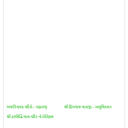
અષ્ટવિનાયક મંદિરો – મહારાષ્ટ્ર
શ્રી હિંગળાજ માતાજી – બલૂચિસ્તાન
શ્રી હરસિદ્ધિ માતા મંદિર નો ઇતિહાસ