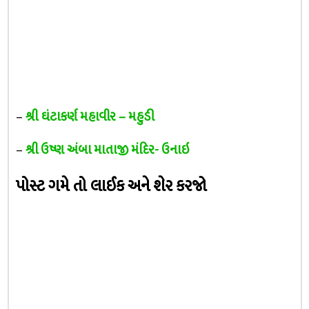
–
શ્રી ઘંટાકર્ણ મહાવીર – મહુડી
–
શ્રી ઉષ્ણ અંબા માતાજી મંદિર- ઉનાઇ
પોસ્ટ ગમે તો લાઈક અને શેર કરજો