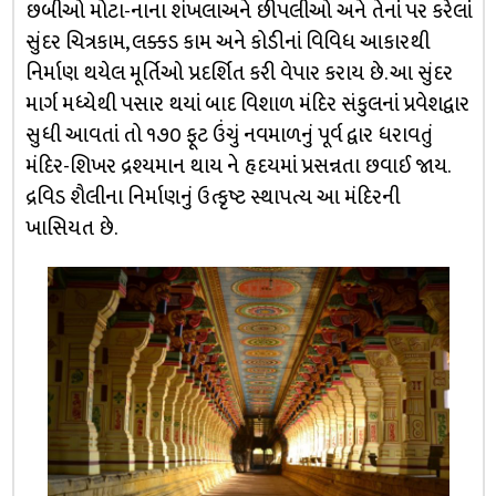
છબીઓ મોટા-નાના શંખલાઅને છીપલીઓ અને તેનાં પર કરેલાં
સુંદર ચિત્રકામ, લક્કડ કામ અને કોડીનાં વિવિધ આકારથી
નિર્માણ થયેલ મૂર્તિઓ પ્રદર્શિત કરી વેપાર કરાય છે. આ સુંદર
માર્ગ મધ્યેથી પસાર થયાં બાદ વિશાળ મંદિર સંકુલનાં પ્રવેશદ્વાર
સુધી આવતાં તો ૧૭૦ ફૂટ ઉંચું નવમાળનું પૂર્વ દ્વાર ધરાવતું
મંદિર-શિખર દ્રશ્યમાન થાય ને હૃદયમાં પ્રસન્નતા છવાઈ જાય.
દ્રવિડ શૈલીના નિર્માણનું ઉત્કૃષ્ટ સ્થાપત્ય આ મંદિરની
ખાસિયત છે.