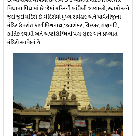
છે. આર્યાવર્ત યાત્રામાં ઉલ્લેખ છે કે અહીંના મંદિરનો વિસ્તાર
વિઘાના વિઘામાં છે. જેમાં મંદિરની બાંધેલી જગ્યાઓ, સ્થંભો અને
જુદાં જુદાં મંદિરો છે. મંદિરોમાં મુખ્ય રામેશ્વર અને પાર્વતીજીના
મંદિર ઉપરાંત કાશીવિશ્વનાથ, જટાશંકર, ચિદંબર, ગણપતિ,
કાર્તિક સ્વામી અને અષ્ટસિઘ્ધિનાં પણ સુંદર અને પ્રખ્યાત
મંદિરો આવેલાં છે.