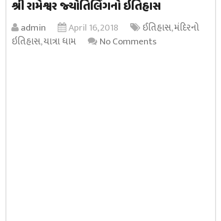
શ્રી રામેશ્વર જ્યોતિર્લિંગનો ઇતિહાસ
admin
April 16, 2018
ઈતિહાસ
,
મંદિરનો
ઇતિહાસ
,
યાત્રા ધામ
No Comments