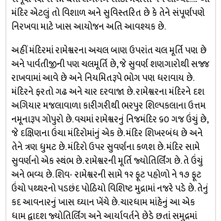
મંદિર એટલું તો વિશાળ અને સુવિસ્તરિત છે કે તેને સંપૂર્ણપણે
નિરખવા માટે ખાસ આયોજન અતિ આવશ્યક છે.
અહીં મંદિરમાં રામેશ્વરના અચલ બાણ ઉપરાંત ચલ મૂર્તિ પણ છે
અને પાર્વતીજીની પણ ચલમૂર્તિ છે, જે સુવર્ણ શણગારોથી સજ્જ
રાખવામાં આવે છે અને નિયમિતરૂપે ભોગ પણ ધરાવાય છે.
મંદિરને ફરતો ગઢ અને ચાર દરવાજા છે. રામેશ્વરના મંદિરને દશ
અગિયાર મજલાવાળા કારીગરીથી ભરપુર શિલ્પકલાના ઉત્તમ
નમૂનારૂપ ગોપુરો છે. વચમાં રામેશ્વરનું નિજમંદિર ૬૦ ગજ ઉંચું છે,
જે દક્ષિણના ઉંચા મંદિરોમાંનું એક છે. મંદિર શિખરબંધ છે અને
તેને ત્રણ ધુમટ છે. મંદિરો ઉપર સુવર્ણના કળશ છે. મંદિર સામે
સુવર્ણનો એક સ્થંભ છે. રામેશ્વરની મૂર્તિ જ્યોતિર્લિંગ છે. તે ઉંચું
અને ભવ્ય છે. શિવ- રામેશ્વરની સામે ૧૨ ફૂટ પહોળો ને ૧૭ ફૂટ
ઉંચો પથ્થરનો પડછંદ પોઠિયો વિશિષ્ટ મુદ્રામાં નજરે પડે છે. તેનું
કદ આવનારનું ખાસ ઘ્યાન ખેંચે છે. ચારધામ માંહેનું આ એક
ધામ દ્વાદશ જ્યોતિર્લિંગ અને આર્યાવર્તને છેડે છતાં સમુદ્રમાં