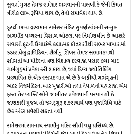
સુવર્ણ મુગટ તેમજ રામેશ્વર ભગવાનની પાલખી કે જેની કિંમત
ત્રીસેક લાખ રૂપિયા થાય છે, તેનો સમાવેશ થાય છે.
દૂરથી ભવ્ય દ્રશ્યમાન રામેશ્વર મંદિર સુવર્ણસ્તંભની સન્મુખ
કાળમીંઢ પથ્થરના વિશાળ ઓટલા પર નિર્માણધીન છે. આશરે
સવાસો ફૂટની ઉંચાઇએ કલાત્મક કોતરણીથી સભર પાષાણમાં
કંડારાયેલું દ્વાવિડિયન શૈલીનું શિખર તેમજ સભામંડપથી
શોભતાં આ મંદિરના ત્રણ વિશાળ દરવાજા પસાર કર્યા બાદ
ગર્ભગૃહમાં પ્રવેશ કરી શકાય છે, જ્યાં દિવ્ય જ્યોતિર્લિંગ
પ્રસ્થાપિત છે. એક રસપ્રદ વાત એ છે કે અહીંથી ગર્ભગૃહની
અંદર નિજમંદિરનાં બાર પૂજારીઓ તથા નેપાળનાં મહારાજા એમ
ફક્ત તેર વ્યક્તિઓને જ ભીતર પ્રવેશવાની પરવાનગી છે.
જાણકારી મુજબ તો જગદ્‌ગુરૂ શંકરાચાર્ય પણ પૂજાવિધિ માટે
છેક અંદર પ્રવેશી શકતા નથી !
રામેશ્વરમાં રામનાથ સ્વામીનું મંદિર સૌતી વઘુ પ્રસિઘ્ધ છે.