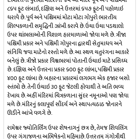
દ.ભારતના પુરાણાં મંદિરોની જેમ આ મંદિર પૂર્વ અને પશ્ચિમમાં
૮૬૫ ફૂટ લંબાઇ, દક્ષિણ અને ઉત્તરમાં ૬૫૭ ફૂટની પહોળાઇ
ધરાવે છે. પૂર્વ અને પશ્ચિમમાં મોટા મોટા ગોપુરો ભારતીય
શિલ્પકળાની સમૃદ્ધિની ઝાંખી કરાવે છે. ઉંચા ઉંચા પડથાલો
ઉપર થાંભલાઓની વિશાળ હારમાળાઓ જોવા મળે છે. ત્રીજા
પશ્ચિમી પ્રકાર અને પશ્ચિમી ગોપુરના દ્વારથી સેતુમાધવ અને
સંનિધિ જવા માટેનો રસ્તો મળે છે. આ સ્થળ ચતુરંગના આકારે
બનેલું છે. ત્રીજો પ્રકાર વિશ્વભરમાં પોતાની ઉંચાઇ માટે પ્રસિઘ્ધ
છે. દક્ષિણ અને ઉત્તરના પ્રકાર ૬૦૦ ફૂટ લાંબા, પશ્ચિમી પ્રકાર
૪૦૦ ફૂટ લાંબા છે. બહારના પ્રકારમાં લગભગ એક હજાર બસો
સ્તંભો છે. તેની ઉંચાઇ ૩૦ ફૂટ જેટલી હોવાથી તે અતિ ભવ્ય
દેખાય છે. અહીં મંદિરમાં ચિત્રકળાના સુંદર નમૂનાઓ પણ જોવા
મળે છે. મંદિરનું કલાપૂર્ણ સૌંદર્ય અને સ્થાપત્યઠાઠ જોનારને
ઊડીને આંખે વળગે છે.
રામેશ્વર જ્યોતિર્લિંગ ઉપર શેષનાગનું છત્ર છે, તેમજ શિવલિંગ
ઉપર ગંગાજળના અભિષેકનો મહિમાછે. ઉત્તરતમ્‌ ગંગોત્રીથી