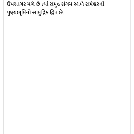
ઉપસાગર મળે છે ત્યાં સમુદ્ર સંગમ સ્થળે રામેશ્વરની
પુણ્યભૂમિનો સામુદ્રિક દ્વિપ છે.