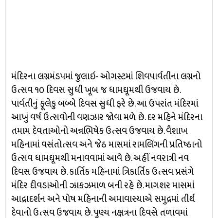
મંદિરના લગ્નમંડપમાં જુલાઇ- ઓગસ્ટમાં શિવપાર્વતીના લગ્નનો
ઉત્સવ ૧૦ દિવસ સુધી ખૂબ જ ધામઘૂમથી ઉજવાય છે.
પાર્વતીનું ફૂલેકુ બબ્બે દિવસ સુધી ફરે છે. આ ઉપરાંત મંદિરમાં
આખું વર્ષ ઉત્સવોની વણઝાર જોવા મળે છે. દર મહિને મંદિરના
તમામ દેવતાઓનો અન્નભિષેક ઉત્સવ ઉજવાય છે. વૈશાખ
મહિનામાં વસંતોત્સવ અને જેઠ માસમાં રામલિંગની પ્રતિષ્ઠાનો
ઉત્સવ ધામઘૂમથી મનાવવામાં આવે છે. અહીં નવરાત્રી નવ
દિવસ ઉજવાય છે. કાર્તિક મહિનામાં ત્રિકાર્તિક ઉત્સવ પ્રસંગે
મંદિર દીવડાઓની ઝાકઝમાળ બની રહે છે. માગશર માસમાં
આદ્રાદર્શન અને પોષ મહિનાની અમાવાસ્યાએ સમુદ્રમાં તીર્થ
દેવાનો ઉત્સવ ઉજવાય છે. પુણ્ય નક્ષત્રના દિવસે તળાવમાં