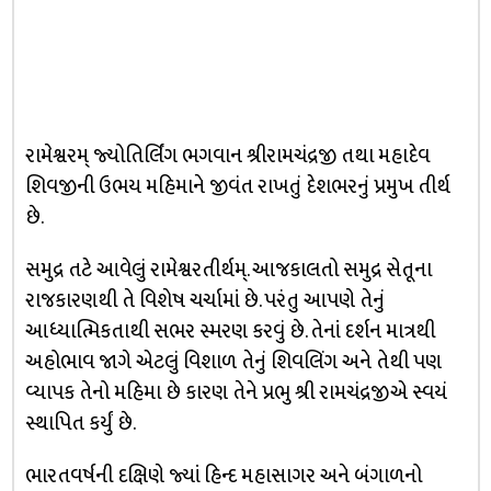
રામેશ્વરમ્‌ જ્યોતિર્લિંગ ભગવાન શ્રીરામચંદ્રજી તથા મહાદેવ
શિવજીની ઉભય મહિમાને જીવંત રાખતું દેશભરનું પ્રમુખ તીર્થ
છે.
સમુદ્ર તટે આવેલું રામેશ્વરતીર્થમ્‌. આજકાલતો સમુદ્ર સેતૂના
રાજકારણથી તે વિશેષ ચર્ચામાં છે. પરંતુ આપણે તેનું
આધ્યાત્મિકતાથી સભર સ્મરણ કરવું છે. તેનાં દર્શન માત્રથી
અહોભાવ જાગે એટલું વિશાળ તેનું શિવલિંગ અને તેથી પણ
વ્યાપક તેનો મહિમા છે કારણ તેને પ્રભુ શ્રી રામચંદ્રજીએ સ્વયં
સ્થાપિત કર્યું છે.
ભારતવર્ષની દક્ષિણે જ્યાં હિન્દ મહાસાગર અને બંગાળનો