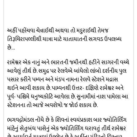
અહીં પહોંચવા ચેન્નાઈથી અથવા તો મદુરાઈથી તેમજ
તિરૂચિરાપલ્લીથી યાત્રા માટે યાતાયાતની સગવડ ઉપલબ્ધ
છે…
રામેશ્વર એક નાનું અને ભારતની જમીનથી હટીને સાગરની વચ્ચે
આવેલું તીર્થ છે. સમુદ્ર પર રેલવેએ બાંધેલો લાંબો દર્શનીય પુલ
પસાર કરીને પમ્વન અને મંડપ નામના રેલવે સ્ટેશને મદ્રાસ
થઇને આવી શકાય છે. પામ્વનથી ઉત્તર- દક્ષિણે રામેશ્વર અને
પૂર્વ- પશ્ચિમે ધનુષ્યકોટિ આવેલા છે. સુનામીમાં નાશ પામેલા આ
સ્ટેશનના તો આજે અવશેષો જ જોઇ શકાય છે.
ભગવદ્ગોમંડલ નોંધે છે કે શિવનાં સ્વયંપ્રકાશ બાર જ્યોતિર્લિંગ
માંહેનું સેતુબંધ પાસેનું એક જ્યોતિર્લિંગ ધરાવતું તીર્થ રામેશ્વર