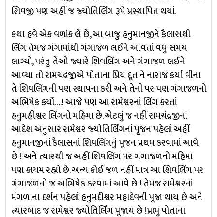
શિવજી પણ અહીં જ જ્યોતિર્લિંગ રૂપે પ્રસ્થાપિત થયાં.
કથા હવે એક વળાંક લે છે, આ બાજુ હનુમાનજીને કૈલાસથી
લિંગ તેમજ ગંગામાંથી ગંગાજળ લઈને આવતાં વધુ સમય
લાગ્યો, પરંતુ તેઓ જ્યારે શિવલિંગ અને ગંગાજળ લઈને
આવ્યા તો રામચંદ્રજીએ પોતાના પ્રિય દૂત ને નારાજ કર્યા વીના
તે શિવલિંગની પણ સ્થાપના કરી અને તેની પર પણ ગંગાજળનો
અભિષેક કર્યો….! આજે પણ આ રામેશ્વરનાં લિંગ કરતાં
હનુમહીશ્વર લિંગનો મહિમા છે. એટલું જ નહીં રામચંદ્રજીનાં
આદેશ અનુસાર રામેશ્વર જ્યોતિર્લિંગનાં પૂજન પહેલાં અહીં
હનુમાનજીનાં કૈલાસનાં શિવલિંગનું પૂજન પ્રથમ કરવામાં આવે
છે ! અને ત્યારથી જ અહીં શિવલિંગ પર ગંગાજળનો મહિમા
પણ કાયમ રહ્યો છે. અન્ય કોઈ જળ નહીં માત્ર આ શિવલિંગ પર
ગંગાજળનો જ અભિષેક કરવામાં આવે છે ! તેમજ રામેશ્વરનાં
મંગળાના દર્શન પહેલાં હનુમદીશ્વર મહાદેવની પૂજા થાય છે અને
ત્યારબાદ જ રામેશ્વર જ્યોતિર્લિંગ પૂજાય છે !પ્રભુ પોતાના