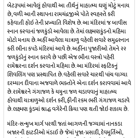
બેટરૂપમાં આવેલું હોવાથી આ તીર્થનું માહાત્મ્ય ઘણું મોટું મનાય
છે, વળી આની સ્થાપના રામચંદ્રજીએ પોતે સ્વહસ્તે કરી
કહેવાતી હોઇ તેની પ્રખ્યાતિ વિશેષ છે. આ મંદિરમાં જ બાવીસ
સ્નાન કરવાનાં જળકુંડો આવેલા છે. તેમાં લક્ષ્મણકુંડનો મહિમા
મોટો મનાય છે. અહીં આવેલા યાત્રાળુ વહેલી સવારે સમુદ્રસ્નાન
કરી ભીના કપડે મંદિરમાં આવે છે. અહીંના પૂજારીઓ તેમને ૨૨
જળકુંડોનું સ્નાન કરાવે છે પછી એજ ભીના વસ્ત્રો પહેરી
રામેશ્વરના દર્શન કરવાનો મહિમા છે. આ મંદિરમાં સ્ફટિકનું
શિવલિંગ પણ પ્રસ્થાપિત છે. વહેલી સવારે ચારથી પાંચ વાગ્યા
દરમ્યાન દીવાના અજવાળે ભક્તોને એના દર્શન કરાવવામાં આવે
છે. રામેશ્વરને ગંગાજળ કે યમુના જળ ચડાવવાનું માહાત્મ્ય
હોવાથી યાત્રાળુઓ દર્શન કરી, ફીની રકમ ભરી ગંગાજળ ચડાવે
છે. લક્ષ્મણ કુંડમાં શ્રાદ્ધ વગેરેની ક્રિયા પણ થતી જોઇ શકાય છે.
મંદિર-સન્મુખ માર્ગ પરથી જતાં આગળની જગ્યામાં નાનકડા
બજારની હાટડીઓ મંડાઈ છે જેમાં પૂજા-પ્રસાદી, દેવમૂર્તિઓ,