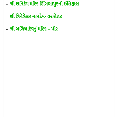
–
શ્રી શનિદેવ મંદિર શિંગણાપુરનો ઇતિહાસ
–
શ્રી ત્રિનેત્રેશ્વર મહાદેવ- તરણેતર
–
શ્રી બળિયાદેવનું મંદિર – પોર