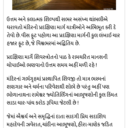
ઉત્તમ અને કલાત્મક શિલ્પથી સભર અસંખ્ય થાંભલીએ
ધરાવતો મંદિરનો પ્રદક્ષિણા માર્ગ યાત્રીઓને અભિભૂત કરી દે
તેવો છે. વીસ ફૂટ પહોળા આ પ્રદક્ષિણા માર્ગની કુલ લંબાઈ ચાર
હજાર ફૂટ છે, જે વિશ્વભરમાં અદ્વિતિય છે.
પ્રદક્ષિણા માર્ગે શિવસ્ત્રોતનો પાઠ કે રામચરિત માનસની
ચોપાઈઓ ભણવાનો ઉત્તમ સમય અહીં મળી રહે !
મંદિરનાં ગર્ભગૃહમાં પ્રસ્થાપિત શિવજી તો માત્ર ભસ્મનાં
શણગાર અને ચર્મના પરિવેશથી શોભે છે પરંતુ અહીં પણ
ભોળાનાથના રામેશ્વર જ્યોતિર્લિંગનાં આભૂષણોની કુલ કિંમત
સાડા ચાર-પાંચ કરોડ રૂપિયા જેટલી છે !
જેમાં ઐશ્વર્ય અને સમૃદ્ધિનાં દાતા સાદગી પ્રિય સદાશિવ
મહાદેવની ઝવેરાત, ચાંદીના આભૂષણો, હીરા-માણેક જડિત