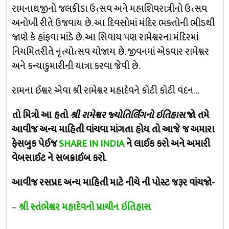
રામનાથજીનો જલક્રીડા ઉત્સવ અને મહાશિવરાત્રીનો ઉત્સવ
અનોખી રીતે ઉજવાય છે. આ દિવસોમાં મંદિર ભક્તોની ભીડથી
જાણે કે હાંફવા માંડે છે. આ સિવાય પણ રામેશ્વરના મંદિરમાં
નિયમિતરીતે નૃત્યોત્સવ યોજાય છે. જીવનમાં એકવાર રામેશ્વર
અને કન્યાકુમારીની યાત્રા કરવા જેવી છે.
રામના ઈશ્વર એવા શ્રી રામેશ્વર મહાદેવને કોટી કોટી વંદન…
તો મિત્રો આ હતો
શ્રી રામેશ્વર જ્યોતિર્લિંગનો ઇતિહાસ
જો તમે
આવીજ અન્ય માહિતી વાંચવા માંગતા હોય તો આજે જ અમારા
ફેસબુક પેઈજ
SHARE IN INDIA
ને લાઈક કરો અને અમારી
વેબસાઈટ ને સબક્રાઈબ કરો.
આવીજ રસપ્રદ અન્ય માહિતી માટે નીચે ની પોસ્ટ જરૂર વાંચજો-
–
શ્રી સ્તંભેશ્વર મહાદેવનો પ્રાચીન ઇતિહાસ