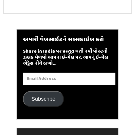
અમારી વેબસાઈટને સબસ્ક્રાઇબ કરો
Share in India પર પ્રસ્તુત થતી નવી પોસ્ટની
ઝલક મેળવો આપના ઈ-મેલ પર. આપનું ઈ-મેલ
એડ્રેસ નીચે લખો...
Email
Address
Subscribe