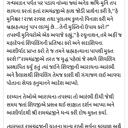
ગન્ધમાદન પર્વત પર પડાવ નાંખ્યા જ્યાં અનેક ૠષિ-મુનિ તપ
સાધના કરતાં હતાં. રામચંદ્રજીએ હાથ જોડી પ્રાર્થના કરી કે, ‘‘હે
મુનિશ્વર ! રાજા રાવણ તથા પુલત્સ્ય કુળનો વિનાશ કરી મને
બ્રહ્મહત્યાનું પાપ લાગ્યું છે…. તેની મુક્તિનો ઉપાય કરો !’’
તપસ્વી મુનિવરોએ એક અવાજે કહ્યું, ‘‘હે રઘુનાથન, તમે અહીં જ
મહાદેવનાં શિવલિંગની પ્રતિષ્ઠા કરો અને સદાશિવના
આશીર્વાદ પ્રાપ્ત કરો તે જ તમને બ્રહ્મહત્યાના પાપથી મુક્ત
કરશે !’’ રામચંદ્રજીએ તરત જ યુદ્ધ પહેલાં જે સ્થળે શિવલિંગ
પ્રસ્થાપિત કર્યું હતું ત્યાં જઈને શિવજીની આરાધના-આરંભી
અને કૈલાસથી શિવલિંગ તેમજ કાશી થી ગંગાજળ લઈ આવવા
પોતાના સેવક હનુમાનને આદેશ આપ્યો.
દરમ્યાન તેઓએ આરાધના-તપસ્યા તો આરંભી દીધી જેથી
સમય જતાં શિવજીએ પ્રસન્ન થઈ સાક્ષાત દર્શન આપ્યા અને
આશીર્વાદથી શ્રી રામચંદ્રજીને ધન્ય કરી દોષ-મુક્ત કર્યા.
ત્યારબાદ રામચંદ્રજીની યાતના માન્ય રાખી સર્વના કલ્યાણ અર્થે