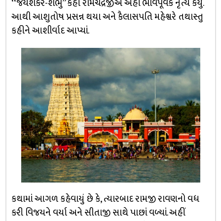
‘‘જયશંકર-શંભુ’’ કહી રામચંદ્રજીએ અહીં ભાવપૂર્વક નૃત્ય કર્યું.
આથી આશુતોષ પ્રસન્ન થયા અને કૈલાસપતિ મહેશ્વરે તથાસ્તુ
કહીને આશીર્વાદ આપ્યાં.
કથામાં આગળ કહેવાયું છે કે, ત્યારબાદ રામજી રાવણનો વધ
કરી વિજયને વર્યા અને સીતાજી સાથે પાછાં વળ્યાં. અહીં