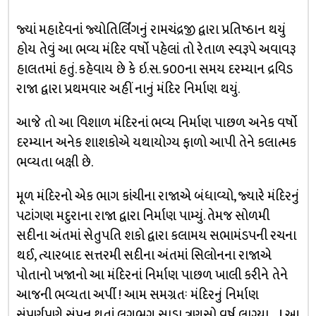
જ્યાં મહાદેવનાં જ્યોતિર્લિંગનું રામચંદ્રજી દ્વારા પ્રતિષ્ઠાન થયું
હોય તેવું આ ભવ્ય મંદિર વર્ષો પહેલાં તો રેતાળ સ્વરૂપે અવાવરૂ
હાલતમાં હતું. કહેવાય છે કે ઇ.સ. ૬૦૦ના સમય દરમ્યાન દ્રવિડ
રાજા દ્વારા પ્રથમવાર અહીં નાનું મંદિર નિર્માણ થયું.
આજે તો આ વિશાળ મંદિરનાં ભવ્ય નિર્માણ પાછળ અનેક વર્ષો
દરમ્યાન અનેક શાશકોએ યથાયોગ્ય ફાળો આપી તેને કલાત્મક
ભવ્યતા બક્ષી છે.
મૂળ મંદિરનો એક ભાગ કાંચીના રાજાએ બંધાવ્યો, જ્યારે મંદિરનું
પટાંગણ મદુરાના રાજા દ્વારા નિર્માણ પામ્યું. તેમજ સોળમી
સદીના અંતમાં સેતુપતિ શકો દ્વારા કલામય સભામંડપની રચના
થઈ, ત્યારબાદ સત્તરમી સદીના અંતમાં સિલોનના રાજાએ
પોતાનો ખજાનો આ મંદિરનાં નિર્માણ પાછળ ખાલી કરીને તેને
આજની ભવ્યતા અર્પી ! આમ સમગ્રતઃ મંદિરનું નિર્માણ
સંપૂર્ણપણે સંપન્ન થતાં લગભગ સાડા ત્રણસો વર્ષ લાગ્યા….! આ