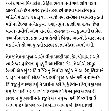
અનેક ગહન વિચારોથી ઉદ્વિગ્ન ભગવાનનાં ગળે શોષ પડવા
લાગ્યો કહે છે રામચંદ્રજીની તરસ છીપાવવા વાનરોએ કુંડ
ખોદીને મીઠાં જળ કાઢ્‌યાં…. આજે પણ રામેશ્વરન બાવીસ કુંડનો
મહિમા છે. આ પ્રત્યેક કુવા ગંગા, યમુના, કાશી, શંખ, ચક્ર જેવા
પાવન નામોથી ઓળખાય છે… રામચંદ્રજી આ કુંડમાંથી લાવેલ
જળ પીવા જતા હતાં ત્યાં જ તેઓને વિચાર આવ્યો કે મારા પરમ
મહાદેવને તો આ યુદ્ધનો પ્રારંભ કરતાં પહેલા સ્મર્યા નથી.
તેમજ તેમના પૂજા-અર્ચન વીના પાણી પણ કેમ પીવાય ? અને
ત્યારે જ મહાદેવનાં યુદ્ધપૂર્વે આર્શીવાદ લેવા તેઓએ સમુદ્ર
રેતથી એક સુંદર શિવલિંગનું નિર્માણ કર્યું અને આ રેણુલિંગમને
આહવાન આપી શોડપોષચારથી પૂજા-અર્ચન કરી નતમસ્તકે
શિવજીનું સ્મરણ કર્યું ને પ્રાર્થના કરી કે, હે દેવોના દેવ, મહાકાળ-
મહાદેવ મારી પર આશીર્વાદ વરસાવો કે અતુલ્ય બળધારી
રાવણને હું હરાવી સીતાજીને બંધનમુક્ત કરી વિજયી થાઉં….
આપ મારૂ પીઠબળ બની રહો….! આમ કહી દિવ્યઘોષથી