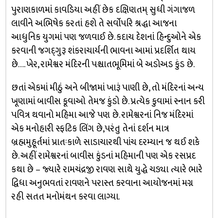
પુરાણકાળમાં કાવડિયા અહીં છેક દક્ષિણતમ્‌ સુધી ગંગાજળ
લાવીને અભિષેક કરતાં હશે તે સર્વોપરિ શ્રદ્ધા આજના
આધુનિક યુગમાં પણ જળવાઈ છે. કદાચ દેશનાં હિન્દુઓને એક
કરવાની જગદ્‌ગુરૂ શંકરાચાર્યની ભાવના આમાં પ્રદર્શિત થાય
છે…. ખેર, રામેશ્વર મંદિરની પશ્ચાતભૂમિમાં બે અડોઅડ કુંડ છે.
છતાં એકમાં મીઠું અને બીજામાં ખારૂં પાણી છે, તો મંદિરનાં અન્ય
ખૂણામાં બાવીસ કૂવાઓ તેમજ કુંડો છે. પ્રત્યેક કુવામાં સ્નાન કરી
પવિત્ર થવાનો મહિમા આજે પણ છે. રામેશ્વરનાં નિજ મંદિરમાં
એક મનોહારી સ્ફટિક લિંગ છે,પરંતુ તેનાં દર્શન માત્ર
બ્રહ્મમુહૂર્તમાં પ્રાતઃકાળે સાડાચારથી પાંચ દરમ્યાન જ થઈ શકે
છે. અહીં રામેશ્વરનાં બાવીસ કુંડનાં મહિમાની પણ એક રસપ્રદ
કથા છે – જ્યારે રામચંદ્રજી રાવણ સાથે યુદ્ધે ચડ્યા ત્યારે ભારે
દ્વિધા અનુભવતાં રાવણને પરાસ્ત કરવાના આયોજનમાં મગ્ન
રહી સતત મનોમંથન કરવા લાગ્યા.