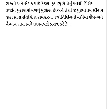
ભક્તો અને સેવક માટે કેટલા કૃપાળુ છે તેનું આથી વિશેષ
દ્રષ્ટાંત પુરાણમાં મળવું મુશ્કેલ છે. અને તેથી જ પુરૂષોત્તમ શ્રીરામ
દ્વારા પ્રાણપ્રતિષ્ઠિત રામેશ્વરનાં જ્યોતિર્લિંગનો મહીમા શૈવ-અને
વૈષ્ણવ સંપ્રદાયને ઉભયપક્ષે પ્રસન્ન કરેછે…