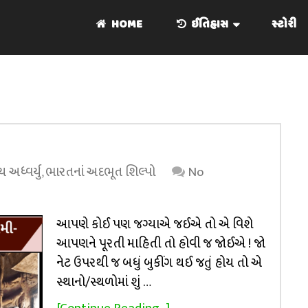
HOME
ઈતિહાસ
સ્ટોરી
 અધ્વર્યુ
,
ભારતનાં અદભૂત શિલ્પો
No
આપણે કોઈ પણ જગ્યાએ જઈએ તો એ વિશે
આપણને પૂરતી માહિતી તો હોવી જ જોઈએ ! જો
નેટ ઉપરથી જ બધું બુકીંગ થઈ જતું હોય તો એ
સ્થાનો/સ્થળોમાં શું …