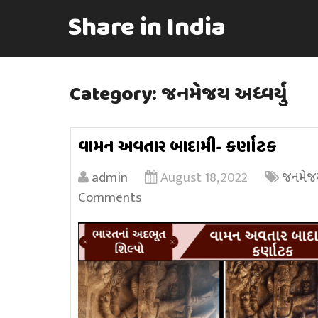
Share in India
Category:
જનમેજય અધ્વર્યુ
વામન અવતાર બાદામી- કર્ણાટક
admin
August 18, 2022
જનમેજય
Comments