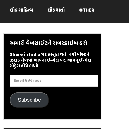
લોક સાહિત્ય
લોકવાર્તા
OTHER
અમારી વેબસાઈટને સબસ્ક્રાઇબ કરો
Share in India પર પ્રસ્તુત થતી નવી પોસ્ટની
ઝલક મેળવો આપના ઈ-મેલ પર. આપનું ઈ-મેલ
એડ્રેસ નીચે લખો...
Email
Address
Subscribe