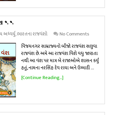
ંશ ➷➷
 અધ્વર્યુ
,
ભારતના રાજવંશો
No Comments
વિજયનગર સામ્રાજ્યનો બીજો રાજવંશ સલુવા
રાજવંશ છે. અમે આ રાજવંશ વિશે વધુ જાણતા
નથી. આ વંશ પર માત્ર બે રાજાઓએ શાસન કર્યું
હતું, નામના નરસિંહ દેવ રાયા અને ઉમ્માદી …
[Continue Reading...]