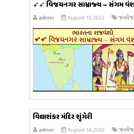
➶➶ વિજયનગર સામ્રાજ્ય – સંગમ વ
admin
August 15, 2022
જનમેજય
વિદ્યાશંકર મંદિર શૃંગેરી
admin
August 14, 2022
જનમેજય