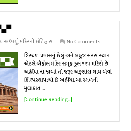
▀▄▀
 અધ્વર્યુ
,
મંદિરનો ઇતિહાસ
No Comments
ત્રિસ્થળ પ્રવાસનું છેલું અને બહુજ સરસ સ્થાન
એટલે ઐહોલ મંદિર સમૂહ. કુલ ૧૨૫ મંદિરો છે
અહીંયા ના જાઓ તો જરૂર અફસોસ થાય એવાં
શિલ્પસ્થાપત્યો છે અહીંયા. આ સ્થળની
મુલાકાત …
[Continue Reading...]