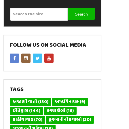
Search
FOLLOW US ON SOCIAL MEDIA
TAGS
અજાણી વાતો
(130)
અષ્ટવિનાયક
(9)
ઈતિહાસ
(144)
કરણ ઘેલો
(16)
કાઠીયાવાડ
(70)
કુરબાનીની કથાઓ
(20)
ગુજરાતની ગરિમા
(33)