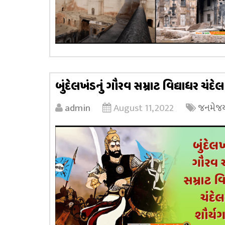
બુંદેલખંડનું ગૌરવ સમ્રાટ વિદ્યાધર ચંદે
admin
August 11, 2022
જનમેજય 