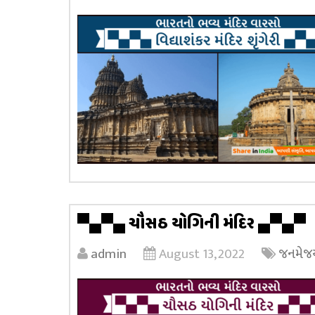
▀▄▀▄ ચૌસઠ યોગિની મંદિર ▄▀▄▀
admin
August 13, 2022
જનમેજય 