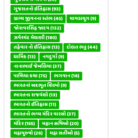
ગુજરાતનો ઇતિહાસ
(93)
ગ્રામ્ય જીવનના સ્તંભ
(45)
ચાવડાયુગ
(9)
જોરાવરસિંહ જાદવ
(132)
ઝવેરચંદ મેઘાણી
(180)
તહેવાર નો ઇતિહાસ
(13)
દોલત ભટ્ટ
(44)
ધાર્મિક
(13)
નવદુર્ગા
(9)
નાનાભાઈ જેબલિયા
(37)
પાળિયા કથા
(75)
ભગવાન
(16)
ભારતનાં અદભૂત શિલ્પો
(9)
ભારતના રાજવંશો
(13)
ભારતનો ઈતિહાસ
(11)
ભારતનો ભવ્ય મંદિર વારસો
(37)
મંદિર
(155)
મહાન ઋષિઓ
(20)
મહાપુરુષો
(26)
મહા સતીઓ
(5)