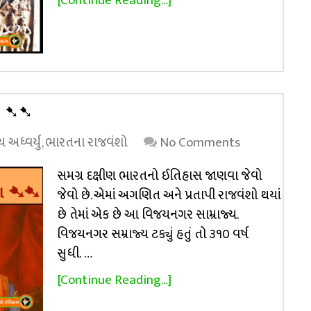
[Continue Reading...]
ંશ ➷➷
અધ્વર્યુ
,
ભારતના રાજવંશો
No Comments
સમગ્ર દક્ષીણ ભારતનો ઈતિહાસ જાણવા જેવો
જેવો છે. એમાં અગણિત અને પ્રતાપી રાજવંશો થયાં
છે તેમાં એક છે આ વિજયનગર સામ્રાજ્ય.
વિજયનગર સમ્રાજ્ય ટક્યું હતું તો ૩૧૦ વર્ષ
સુધી. …
[Continue Reading...]