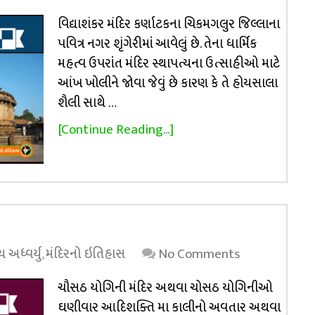
વિદ્યાશંકર મંદિર કર્ણાટકના ચિકમગલુર જિલ્લાના
પવિત્ર નગર શૃંગેરીમાં આવેલું છે. તેના ધાર્મિક
મહત્વ ઉપરાંત મંદિર સ્થાપત્યના ઉત્સાહીઓ માટે
આંખ ખોલીને જોવા જેવું છે કારણ કે તે હોયસાલા
શૈલી સાથે …
[Continue Reading...]
અધ્વર્યુ
,
મંદિરનો ઇતિહાસ
No Comments
ચૌસઠ યોગિની મંદિર અથવા ચોસઠ યોગિનીઓ
ઘણીવાર આદિશક્તિ મા કાલીનો અવતાર અથવા