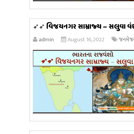
➶➶ વિજયનગર સામ્રાજ્ય – સલુવા વ
admin
August 16, 2022
જનમેજય