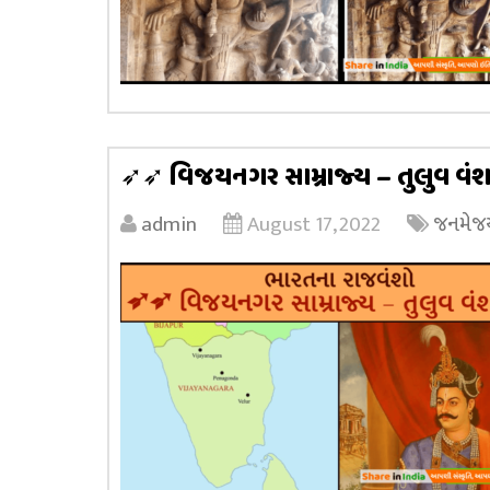
➶➶ વિજયનગર સામ્રાજ્ય – તુલુવ વ
admin
August 17, 2022
જનમેજય 