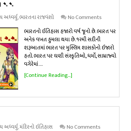
ંશ ➷➷
 અધ્વર્યુ
,
ભારતના રાજવંશો
No Comments
ભારતનો ઈતિહાસ હજારો વર્ષ જૂનો છે. ભારત પર
અનેક વખત હુમલા થયા છે. ૧૨મી સદીની
શરૂઆતમાં ભારત પર મુસ્લિમ શાસકોનો ઈજારો
હતો. ભારત પર ઘણી સંસ્કૃતિઓ, ધર્મો, સામ્રાજ્યો
વગેરેમાં …
[Continue Reading...]
 અધ્વર્યુ
,
મંદિરનો ઇતિહાસ
No Comments