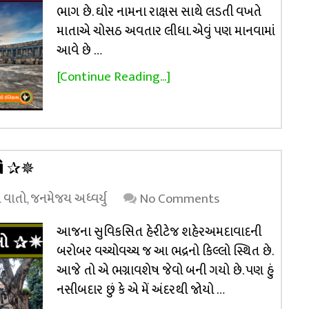
ભાગ છે. ઘોર નામના રાક્ષસ સાથે લડતી વખતે
માતાએ ચોસઠ અવતાર લીધા. એવું પણ માનવામાં
આવે છે …
[Continue Reading...]
લો ✰✵
 વાતો
,
જનમેજય અધ્વર્યુ
No Comments
આજના સુવિકસિત હેરીટેજ શહેરઅમદાવાદની
બરોબર વચ્ચોવચ્ચ જ આ ભદ્રનો કિલ્લો સ્થિત છે.
આજે તો એ ભગ્નાવશેષ જેવો બની ગયો છે. પણ હું
નસીબદાર છું કે એ મેં અંદરથી જોયો …