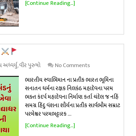
[Continue Reading...]
લ
અધ્વર્યુ
,
વીર પુરુષો
No Comments
ભારતીય સ્વાભિમાન ના પ્રતીક ભારત ભૂમિના
સનાતન ધર્મના રક્ષક નિલકંઠ મહાદેવના પરમ
ભક્ત કંદર્પ મહાદેવના નિર્માણ કર્તા ચંદેલ જ નહિં
સમગ્ર હિંદુ વંશના શૌર્યના પ્રતીક સાર્વભૌમ સમ્રાટ
પરમેશ્વર પરમભટ્ટારક …
[Continue Reading...]