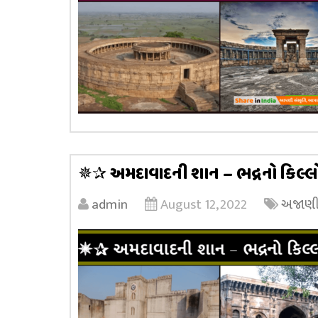
✵✰ અમદાવાદની શાન – ભદ્રનો કિલ્
admin
August 12, 2022
અજાણી