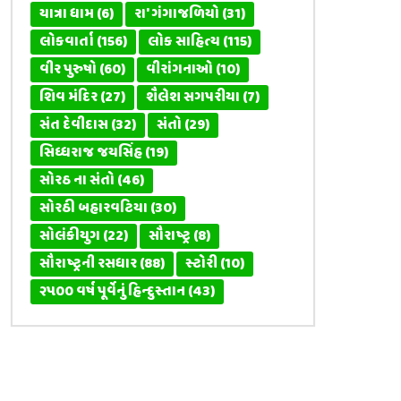
યાત્રા ધામ
(6)
રા' ગંગાજળિયો
(31)
લોકવાર્તા
(156)
લોક સાહિત્ય
(115)
વીર પુરુષો
(60)
વીરાંગનાઓ
(10)
શિવ મંદિર
(27)
શૈલેશ સગપરીયા
(7)
સંત દેવીદાસ
(32)
સંતો
(29)
સિધ્ધરાજ જયસિંહ
(19)
સોરઠ ના સંતો
(46)
સોરઠી બહારવટિયા
(30)
સોલંકીયુગ
(22)
સૌરાષ્ટ્ર
(8)
સૌરાષ્ટ્રની રસધાર
(88)
સ્ટોરી
(10)
૨૫૦૦ વર્ષ પૂર્વેનું હિન્દુસ્તાન
(43)