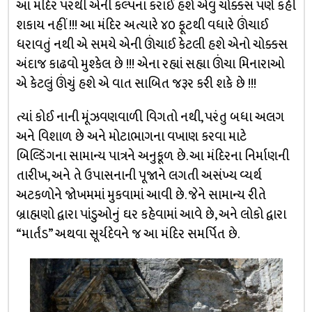
આ મંદિર પરથી એની કલ્પના કરાઈ હશે એવું ચોક્કસ પણે કહી
શકાય નહીં !!! આ મંદિર અત્યારે ૪૦ ફૂટથી વધારે ઊંચાઈ
ધરાવતું નથી એ સમયે એની ઊંચાઈ કેટલી હશે એનો ચોક્કસ
અંદાજ કાઢવો મુશ્કેલ છે !!! એના રહ્યાં સહ્યા ઊંચા મિનારાઓ
એ કેટલું ઊંચું હશે એ વાત સાબિત જરૂર કરી શકે છે !!!
ત્યાં કોઈ નાની મૂંઝવણવાળી વિગતો નથી, પરંતુ બધા અલગ
અને વિશાળ છે અને મોટાભાગના વખાણ કરવા માટે
બિલ્ડિંગના સામાન્ય પાત્રને અનુકૂળ છે. આ મંદિરના નિર્માણની
તારીખ, અને તે ઉપાસનાની પૂજાને લગતી અસંખ્ય વ્યર્થ
અટકળોને જોખમમાં મુકવામાં આવી છે. જેને સામાન્ય રીતે
બ્રાહ્મણો દ્વારા પાંડુઓનું ઘર કહેવામાં આવે છે, અને લોકો દ્વારા
“માર્તંડ” અથવા સૂર્યદેવને જ આ મંદિર સમર્પિત છે.