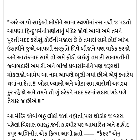
” અરે આવો સાહેબો લોકોને આવા સ્થળોમાં રસ નથી જ પડતો
આપણા હિન્દુધર્મનાં પ્રણેતાનું મંદિર જોવાં આવો અમે તમને
પુરતી મદદ કરીશું, કોઈની મજાલ છે કે તમારાં સામે કોઈ આંખ
ઉઠાવીને જુએ. આપણી સંસ્કૃતિ વિષે બીજાંને પણ વાકેફ કરજો
અને આતંકવાદ સામે તો અમે ફોડી લઈશું. તમારી સલામતીની
જવાબદારી અમારી. અને બીજાં પ્રવાસીઓને પણ જરૂરથી
મોકલજો. આમેય આ નામ આપણે ભૂલી ગયાં છીએ એવું ક્યારેય
થવાં ના દેતા !!! ખોટા ખ્યાલો અને ખોટા સમાચારોથી અવશ્ય
દુર રહેજો અમે તમને તો શું દરેકને મદદ કરવાં સદાય ખડે પગે
તૈયાર જ છીએ !!!”
આ મંદિર જોવાં બહુ લોકો જતાં નહોતાં, પણ થોડાંક જ વરસ
પહેલાં વિશાલ ભારદ્વાજની કાશ્મીર પર આધારિત અને શહીદ
કપૂર અભિનીત એક ફિલ્મ આવી હતી ——-“હૈદર ” એનું