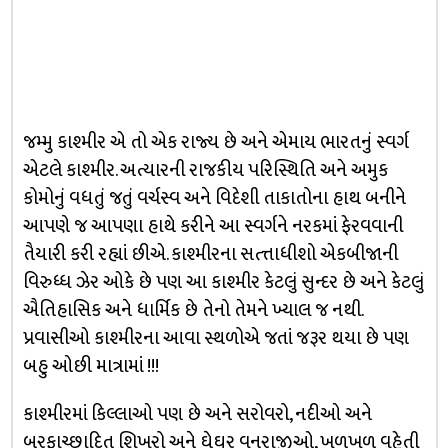
જમ્મુ કાશ્મીર એ તો એક રાજ્ય છે અને એમાય ભારતનું સ્વર્ગ
એટલે કાશ્મીર. અત્યારની રાજકીય પરિસ્થિતિ અને અમુક
કોમોનું વધતું જતું વર્ચસ્વ અને વિદેશી તાકાતોના હાથ બનીને
આપણે જ આપણા હાથે કરીને આ સ્વર્ગને નરકમાં ફેરવવાની
તૈયારી કરી રહ્યાં છીએ. કાશ્મીરના સત્ત્તાધીશો એકબીજાની
વિરુધ્ધ ઝેર ઓકે છે પણ આ કાશ્મીર કેટલું સુન્દર છે અને કેટલું
ઐતિહાસિક અને ધાર્મિક છે તેનો તેમને ખ્યાલ જ નથી.
પ્રવાસીઓ કાશ્મીરના આવા સ્થળોએ જતાં જરૂર થયા છે પણ
બહુ ઓછી માત્રામાં !!!
કાશ્મીરમાં કિલ્લાઓ પણ છે અને સરોવરો, નદીઓ અને
બરફાચ્છાદિત શિખરો અને ઘેઘુર વનરાજીઓ, ખળખળ વહેતી