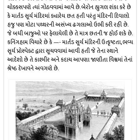
ચોક્કસપણે ત્યાં ગોઠવવામાં આવે છે. બેરોન હ્યુગલ શંકા કરે છે
કે માર્તંડ સૂર્ય મંદિરમાં ક્યારેય છત હતી પરંતુ મંદિરની દિવાલો
હજુ પણ મોટા પથ્થરની અસંખ્ય ઢગલાઓ ઉભી કરી રહી છે.
જે બધી બાજુઓ પર ફેલાયેલી છે તે માત્ર છતની જ હોઈ શકે છે.
કનિંગહામ વિચારે છે કે —- માર્તંડ સૂર્ય મંદિરની ઉત્કૃષ્ટતા, ભવ્ય
સૂર્ય પ્રોસ્પેક્ટ દ્વારા સૂચવવામાં આવી હતી જે તેના સ્થાને
આદેશો છે તે કાશ્મીર અને કદાચ આપણા જાણીતા વિશ્વમાં તેનાં
શ્રેષ્ઠ દેખાવને અવગણે છે.