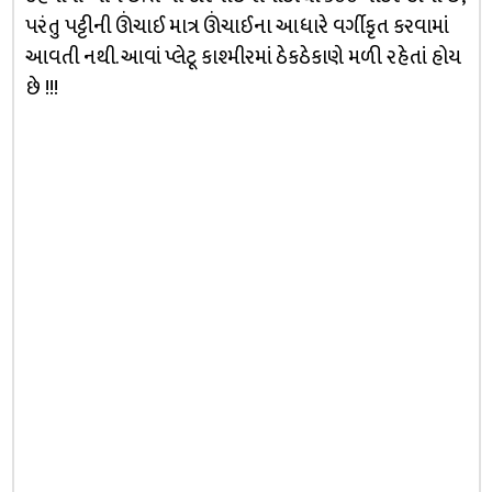
પરંતુ પટ્ટીની ઊંચાઈ માત્ર ઊંચાઈના આધારે વર્ગીકૃત કરવામાં
આવતી નથી. આવાં પ્લેટૂ કાશ્મીરમાં ઠેકઠેકાણે મળી રહેતાં હોય
છે !!!