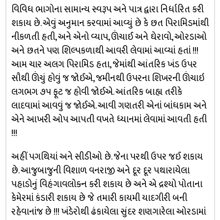
વિવિધ ભાગોના સામાન્ય સ્વરૂપ અને પાત્ર દ્વારા નિર્ધારિત કરી
શકાય છે. એવું અનુમાન કરવામાં આવ્યું છે કે છત પિરામિડમાંથી
નીકળતી હતી, અને એનો વ્યાપ, ઊંચાઈ અને ઘેરાવો, ઓરડાઓ
અને છતને પણ શિલ્પકળાથી આવરી લેવામાં આવ્યાં હતાં !!!
આમ ચાર અલગ પિરામિડ હતા, જેમાંથી આંતરિક ખંડ ઉપર
સૌથી ઊંચું હોવું જ જોઈએ, જમીનથી ઉપરના શિખરની ઊંચાઇ
લગભગ ૭૫ ફૂટ જ હોવી જોઈએ. આંતરિક બાહ્ય તરીકે
લાદવામાં આવવું જ જોઈએ. આવી ગણતરી એનાં બાંધકામ અને
એને આખરી ઓપ આપતી વખતે ધ્યાનમાં લેવામાં આવતી હતી
!!!
અહીં પગથિયાં અને સીડીઓ છે. જેના પરથી ઉપર જઈ શકાય
છે. આજુબાજુની વિશાળ વનરાજી અને દૂર દૂર પથારાયેલા
પહાડોનું વિહંગાવલોક્ન કરી શકાય છે અને એ દ્રશ્યો પોતાના
કેમેરમાં કંડારી શકાય છે જે તમારી કાયમી યાદગીરી બની
રહેવાનાંજ છે !!! ખંડેરોથી ઢંકાયેલા સુંદર શણગારેલા ઓરડામાં