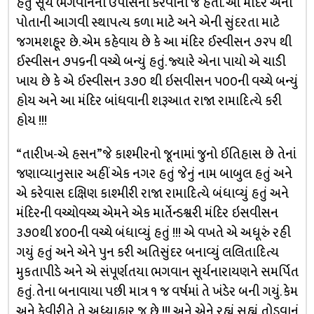
હેતુ સૂર્ય ભગવાનની ઉપાસના કરવાનો જ હતો. આ મંદિર એની
પોતાની આગવી સ્થાપત્ય કળા માટે અને એની સુંદરતા માટે
જગમશહૂર છે. એમ કહેવાય છે કે આ મંદિર ઈસ્વીસન ૭૨૫ થી
ઈસ્વીસન ૭૫૬ની વચ્ચે બન્યું હતું. જ્યારે એના પાયો એ ચાડી
ખાય છે કે એ ઈસ્વીસન ૩૭૦ થી ઇસવીસન ૫૦૦ની વચ્ચે બન્યું
હોય અને આ મંદિર બાંધવાની શરૂઆત રાજા રામાદિત્યે કરી
હોય !!!
“તારીખ-એ હસન”જે કાશ્મીરનો જૂનામાં જુનો ઈતિહાસ છે તેનાં
જણાવ્યાનુસાર અહીં એક નગર હતું જેનું નામ બાબુલ હતું અને
એ કરેવાસ દક્ષિણ કાશ્મીરી રાજા રામાદિત્યે બંધાવ્યું હતું અને
મંદિરની વચ્ચોવચ્ચ એમને એક માર્તેન્ડશ્વરી મંદિર ઇસવીસન
૩૭૦થી ૪૦૦ની વચ્ચે બંધાવ્યું હતું !!! એ વખતે એ અધૂરું રહી
ગયું હતું અને એને પુન કરી અતિસુંદર બનાવ્યું લલિતાદિત્ય
મુકતાપીડે અને એ સંપૂર્ણતયા ભગવાન સૂર્યનારાયણને સમર્પિત
હતું. તેના બનાવાયા પછી માત્ર ૧ જ વર્ષમાં તે ખંડેર બની ગયું. કેમ
અને કેવીરીતે તે અધ્યાહાર જ છે !!! અને એને રહ્યું સહ્યું તોડવાનું