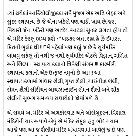
ત્યાં થયેલાં આર્કિયોલોજીકલ સર્વે મુજબ એક અતિ બેહદ અને
સુંદર સ્થાપત્ય છે જે એના ખંડેરો પણ ચાડી ખાય છે. જરા
વિચારો જેના ખંડેરો પણ આજેય આટલાં સુન્દર લગતા હોય તો
એ મંદિર કેટલું ભવ્ય હશે ? “ખંડહર બતા રહા હે કિ ઈમારત
કિતની બુલંદ થી !!!” મેં પહેલાં પણ કહ્યું જ છે કે સૂર્યમંદિર
બાંધવું સહેલું તો નથી જ નથી. સૂર્યમંદિર એટલે વિજ્ઞાન, ગણિત
અને શિલ્પ – સ્થાપત્ય કલાનો ત્રિવેણી સંગમ !!! કાશ્મીરી
સ્થાપત્ય કલાનો એક ઉત્કૃષ્ટ નમુનો છે આ !!! આ
સ્થાપત્યકળામાં ગાંધાર શૈલી, ગુપ્ત શૈલી , ચાઇનીઝ શૈલી,
રોમન શૈલી સીરીયન બાયઝાન્ટાઈન રોમન શૈલી અને ગ્રીક
શૈલીનો સુભગ સમન્વય સધાયેલો જોવાં મળે છે
એ સમયે આ મંદિર એ અંગકોરવાટ અને બોરોબુદુરનાં વિશાલ
મંદિરોની યાદ અપાવે એવું એ મંદિર સંકૂલ હતું. બોધગયામાં
આજે પણ આ જ શૈલીમાં મંદિર બંધાવવામાં આવેલું જ છે પણ