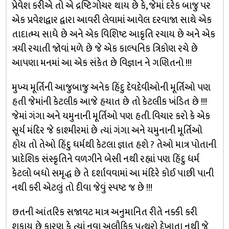
પ્રેવેશ કરીએ તો એ દ્રષ્ટિગોચર થાય છે કે, જેમાં દરેક બાજુ પર
એક પ્રવેશદ્વાર દ્વારા આવરી લેવામાં આવેલ દરવાજા સાથે એક
તાદાત્મ્ય સાધે છે અને એક વિશિષ્ટ આકૃતિ રચાય છે અને એક
ત્રયી રચાતી જોવાં મળે છે જે એક કાલ્પનિક ત્રિકોણ રચે છે
આપણા મનમાં આ એક સંકેત છે વિજ્ઞાન ને ગણિતનો !!!
મુખ્ય મૂર્તિની આજુબાજુ અનેક હિંદુ દેવદેવીઓની મૂર્તિઓ પણ
હતી જેમાંની કેટલીક આજે હયાત છે તો કેટલીક ખંડિત છે !!!
જેમાં ગંગા અને યમુનાની મૂર્તિઓ પણ હતી. વિચાર કરો કે એક
સૂર્ય મંદિર જે કાશ્મીરમાં છે ત્યાં ગંગા અને યમુનાની મૂર્તિઓ
હોય તો તેઓ હિંદુ ધર્મથી કેટલા જ્ઞાત હશે ? તેઓ માત્ર પોતાની
પ્રાદેશિક સંસ્કૃતિને વળગીને બેસી નથી રહ્યાં પણ હિંદુ ધર્મ
કેટલો બધો સમૃદ્ધ છે તે દર્શાવવામાં આ મંદિરે કોઈ પાછી પાની
નથી કરી એટલું તો દીવા જેવું સ્પષ્ટ જ છે !!!
છતની આંતરિક સજાવટ માત્ર અનુમાનિત રીતે નક્કી કરી
શકાય છે કારણ કે ત્યાં નવા અલૌકિક પત્થરો દેખાતા નથી જે