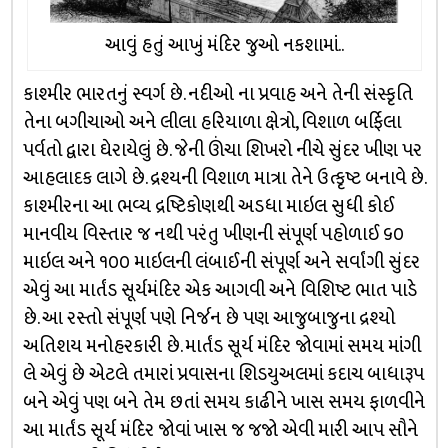
આવું હતું આખું મંદિર જુઓ નકશામાં..
કાશ્મીર ભારતનું સ્વર્ગ છે. નદીઓ ના પ્રવાહ અને તેની સંસ્કૃતિ
તેના બગીચાઓ અને લીલા હરિયાળા ક્ષેત્રો, વિશાળ બર્ફિલા
પર્વતો દ્વારા ઘેરાયેલું છે. જેની ઊંચા શિખરો નીચે સુંદર ખીણ પર
આહલાદક લાગે છે. દ્રશ્યની વિશાળ માત્રા તેને ઉત્કૃષ્ટ બનાવે છે.
કાશ્મીરના આ ભવ્ય દ્રષ્ટિકોણથી અડધા માઇલ સુધી કોઈ
માનવીય વિસ્તાર જ નથી પરંતુ ખીણની સંપૂર્ણ પહોળાઈ ૬૦
માઇલ અને ૧૦૦ માઇલની લંબાઈની સંપૂર્ણ અને સર્વાંગી સુંદર
એવું આ માર્તંડ સૂર્યમંદિર એક આગવી અને વિશિષ્ટ ભાત પાડે
છે. આ રસ્તો સંપૂર્ણ પણે નિર્જન છે પણ આજુબાજુના દ્રશ્યો
અતિશય મનોહરકારી છે. માર્તંડ સૂર્ય મંદિર જોવામાં સમય માંગી
લે એવું છે એટલે તમારાં પ્રવાસના શિડયુઅલમાં કદાચ બાધારૂપ
બને એવું પણ બને તેમ છતાં સમય કાઢીને ખાસ સમય ફાળવીને
આ માર્તંડ સૂર્ય મંદિર જોવાં ખાસ જ જજો એવી મારી આપ સૌને