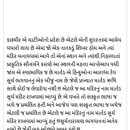
કાશ્મીર એ ઘાટીઓનો પ્રદેશ છે એટલે એની સુંદરતામાં આમેય
વધારો થાય છે. એમાં જો એક નાનકડું શિખર હોય અને ત્યાં
મંદિર બનાવવામાં આવે તો એનાં સ્થાન અને ત્યાંથી નિહાળાતાં
પ્રાકૃતિક સૌન્દર્યને કારણે આ સ્થળની મહત્તા આપોઆપ વધી
જાય એ સ્વાભાવિક જ છે. માર્તંડ એ હિન્દુઓના આરાધ્ય દેવ
સૂર્ય ભગવાનનું એક બીજું નામ છે. જેણે પ્રખ્યાત માર્તંડ ઋષિ
સાથે કોઈ જ લેવાદેવા નથી !!! એટલે જ આ મંદિરનું નામ માર્તંડ
સૂર્ય મંદિર રાખવામાં આવ્યું છે. એ વખતે તો સંસ્કૃત ભાષા જ
બધે જ પ્રચલિત હતી અને આજેય પણ સંસ્કૃત ભાષા જ બધેજ
એટલી જ પ્રચલિત છે એટલે જ આ મંદિરનું નામ માર્તંડ સૂર્ય
મંદિર રાખવામાં આવ્યું હતું !!!સૂર્યનારાયણ ભગવાનનાં અનેક
નામો છે જેની બહુ ઓછાંને ખબર હશે !!!