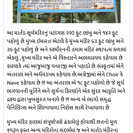
આ માર્તંડ સૂર્યમંદિરનું પટાંગણ ૨૨૦ ફૂટ લાંબુ અને ૧૪૨ ફૂટ
પહોળું છે. મુખ્ય ઇમારત એટલે કે મુખ્ય મંદિર ૬૩ ફુટ લાંબુ અને
૩૬ ફૂટ પહોળું છે અને કશ્મીરનની તમામ મંદિર સ્થાપત્ય કળામાં
એકલું , મુખ્ય મંદિર અને એ વિસ્તારને અભયારણ્ય કહેવાય છે
કારણકે ત્યાં આજુબાજુ વનરાજી અને પહાડો છે. સંસ્કૃતમાં એને
અંતરાલ અને અર્ધમંડપમ કહેવાય છે. અંગ્રેજીમાં એને Choir કે
Nave કહેવાય છે !!! આ અંતરાલ એ ૧૮ ફૂટ પહોળો છે જે સૂર્ય
ભગવાનની મૂર્તિને અને સૂર્યના કિરણોને એક સુંદર આકૃતિ અને
દ્રશ્ય દ્વારા ખુબસુરત બનાવે છે !!! અન્ય બે ભાગો સમૃદ્ધ
પેનિલિંગ્સ અને શિલ્પવાળા નિશેસ સાથે રેખાવાળા છે
મુખ્ય મંદિર હાલમાં સંપૂર્ણપણે ઢંકાયેલું હોવાથી છતનો મૂળ
સ્વરૂપ ફક્ત અન્ય મંદિરોના સંદર્ભમાં જ અને માર્તંડ મંદિરના