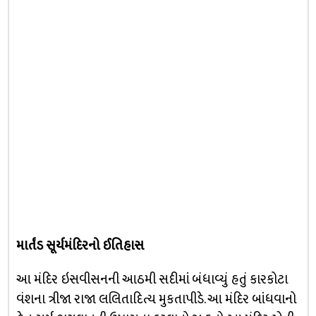
માર્તંડ સૂર્યમંદિરનો ઈતિહાસ
આ મંદિર ઇસવીસનની આઠમી સદીમાં બંધાવ્યું હતું કારકોટા
વંશના ત્રીજા રાજા લલિતાદિત્ય મુકતાપીડે. આ મંદિર બાંધવાનો