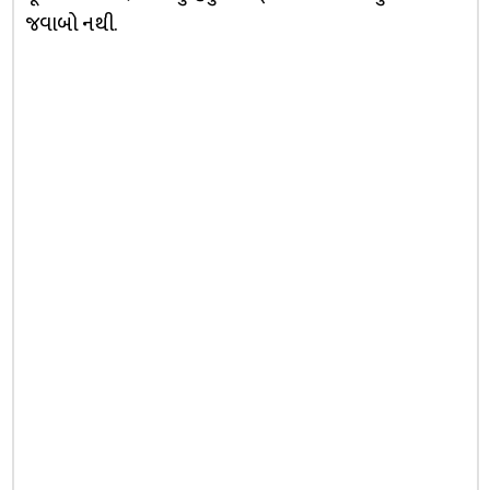
જવાબો નથી.