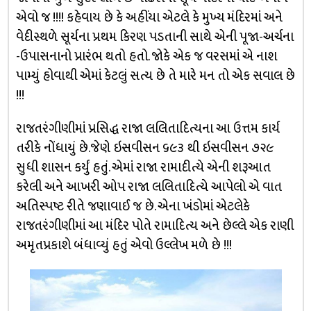
એવો જ !!!! કહેવાય છે કે અહીંયા એટલે કે મુખ્ય મંદિરમાં અને
વેદીસ્થળે સૂર્યના પ્રથમ કિરણ પડતાની સાથે એની પૂજા-અર્ચના
-ઉપાસનાનો પ્રારંભ થતો હતો. જોકે એક જ વરસમાં એ નાશ
પામ્યું હોવાથી એમાં કેટલું સત્ય છે તે મારે મન તો એક સવાલ છે
!!!
રાજતરંગીણીમાં પ્રસિદ્ધ રાજા લલિતાદિત્યના આ ઉત્તમ કાર્ય
તરીકે નોંધાયું છે.જેણે ઇસવીસન ૬૯૩ થી ઇસવીસન ૭૨૯
સુધી શાસન કર્યું હતું. એમાં રાજા રામાદીત્યે એની શરૂઆત
કરેલી અને આખરી ઓપ રાજા લલિતાદિત્યે આપેલો એ વાત
અતિસ્પષ્ટ રીતે જણાવાઈ જ છે. એના ખંડોમાં એટલેકે
રાજતરંગીણીમાં આ મંદિર પોતે રામાદિત્ય અને છેલ્લે એક રાણી
અમૃતપ્રકાશે બંધાવ્યું હતું એવો ઉલ્લેખ મળે છે !!!