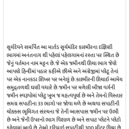
સૂર્યદેવને સમર્પિત આ માર્તંડ સૂર્યમંદિર કાશ્મીરના દક્ષિણી
ભાગમાં અનંતનાગ થી પહેલાં પહેલગામનાં રસ્તા પર સ્થિત છે
જેનું વર્તમાન નામ મટ્ટન છે. જે એક જમીનથી ઊંચા ભાગ જેણે
આપણે હિન્દીમાં પઠાર કહીએ છીએ અને અંગ્રેજીમાં પ્લેટૂ તેનાં
પર એક નાનકડા શિખર પર બનેલું છે. કાશ્મીરની ઊંચાઈ આમેય
સમુદ્ર્તળથી ઘણી વધારે છે. જમીન પર મળેલી બીજા વર્ગની
જમીન સ્વરૂપોમાં પ્લેટુ ખૂબ જ મહત્વપૂર્ણ છે અને તેમનો વિસ્તાર
સમગ્ર સપાટીના 33 ભાગો પર જોવા મળે છે અથવા સપાટીની
ચોક્કસ ભૂમિગત સંરચના જે તેની આસપાસ જમીન પર ઉભી
છે અને જેની ઉપરનો ભાગ વિશાળ છે અને સપાટ પ્લેટને પ્લેટો
કહેવામાં આવે છે. તેઓ દરિયાઇ સપાટીથી 300 મીટર ઊંચા છે,