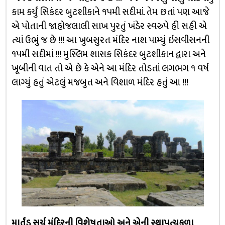
કામ કર્યું સિકંદર બુટશીકાને ૧૫મી સદીમાં. તેમ છતાં પણ આજે
એ પોતાની જાહોજલાલી સાખ પુરતું ખંડેર સ્વરુપે હી સહી એ
ત્યાં ઉભું જ છે !!! આ ખુબસુરત મંદિર નાશ પામ્યું ઇસવીસનની
૧૫મી સદીમાં !!! મુસ્લિમ શાસક સિકંદર બુટશીકાન દ્વારા અને
ખૂબીની વાત તો એ છે કે એને આ મંદિર તોડતાં લગભગ ૧ વર્ષ
લાગ્યું હતું એટલું મજબુત અને વિશાળ મંદિર હતું આ !!!
માર્તંડ સૂર્ય મંદિરની વિશેષતાઓ અને એની સ્થાપત્યકળા