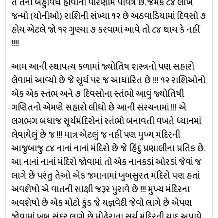
તે તેના બહુવિધ હોવાના પરિણામે પવિત્ર છે. જેમકે ૮૪ લાખ
જન્મો (યોનીઓ) રાશિની સંખ્યા ૧૨ છે અઠવાડિયામાં દિવસો ૭
હોય એટલે જો ૧૨ ગુણ્યા ૭ કરવામાં આવે તો ૮૪ થાય કે નહીં
!!!!
આમ આની સ્થાપત્ય કળામાં જ્યોતિષ શસ્ત્રનો પણ સહારો
લેવામાં આવ્યો છે જે સૂર્ય પર જ આધારિત છે !!! ૧૨ રાશિઓનો
એક એક સ્તંભ અને ૭ દિવસોના સ્તંભો આવું જ્યોતિષી
ગણિતનો એમણે સહારો લીધો છે આની સંરચનામાં !!! એ
લગભગ બધાજ સૂર્યમંદિરોનાં સ્તંભો બનાવતી વખતે ધ્યાનમાં
લેવાયેલું છે જ !!! માત્ર એટલું જ નહીં પણ મુખ્ય મંદિરની
આજુબાજુ ૮૪ નાનાં નાનાં મંદિરો છે જે હિંદુ પ્રણાલીના પ્રતિક છે.
આ નાનાં નાનાં મંદિરો જોવામાં તો એક નાનકડાં ઓરડાં જેવાં જ
લાગે છે પરંતુ તેઓ એક જમાનામાં ખુબસુરત મંદિરો પણ હતાં
અવશેષો એ વાતની સાક્ષી જરૂર પુરાવે છે !!! મુખ્ય મંદિરના
અવશેષો છે એક મોટો કુંડ જે યજ્ઞવેદી જેવો લાગે છે એપણ
જોવામાં ખુબ સુંદર લાગે છે મોઢેરાના સૂર્ય મંદિરની યાદ અપાવે