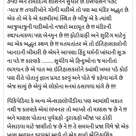
૭૫૦ અને રામાદિત્ય શાસનને સુધારે છે. ઇસવીસન ૫૭૮
-૫૯૪ !!! તવારીખોને ગોળી મારીએ તો પણ આ મંદિર અદ્ભુત છે.
એક તો એ કે એ કાશ્મીરમાં સ્થિત છે બીજું એ કે ત્યાંથી
આજુબાજુની વાદીઓનો નજારો અદભૂત છે !!! મંદિરની
સ્થાપત્યકળા પણ બેનમુન છે !!!! ફોટોગ્રાફી અને શુટિંગ માટેનું
આ એક અદ્ભુત સ્થળ છે !!! મતમતાંતર એ તો ઇતિહાસકારોની
ખાનદાની બીમારી છે એમને આપણા હિંદુ ધર્મની ખાંધાની સૂઝ
ના પડે !!! કારણકે ………. સૂર્યદેવ એ હિન્દુઓના જ માનીતાં
ભગવાન છે એ વાત આ ઇતિહાસકારોને ક્યાંથી ખબર પડે કોઈ
પણ રીતે પોતાનું જ્ઞાન પ્રગટ કરવું અને પોતે જે કહેવા માંગે છે
એજ સાચું છે એવું એ લોકોના મનમાં ઠસાવવા માંગે છે !!!!
વિકિપેડિયા કે અન્ય એન્સાક્લોપીડીયા પણ આમાંથી બકાત
નથી જ કારણકે એમાં લખનાર તો આખરે તો માણસ જ છે ને !!!
અને માણસ પોતાના પૂર્વગ્રહો -દુરાગ્રહો બીજાં પર ઠોકી
બેસાડવા માટે જાણીતો જ છે ને !!! તે સમયની પ્રજા વિષે જો એક
ખાસ અદ્યયન કરવામાં આવે તો એક સારો ઐતિહાસિક