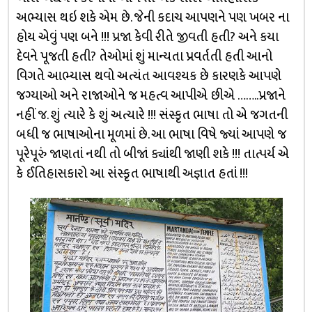
અભ્યાસ થઇ શકે એમ છે. જેની કદાચ આપણને પણ ખબર ના
હોય એવું પણ બને !!! પ્રજા કેવી રીતે જીવતી હતી? અને કયા
દેવને પૂજતી હતી? તેઓમાં શું માન્યતા પ્રવર્તતી હતી આનો
વિગતે આભ્યાસ થવો અત્યંત આવશ્યક છે કારણકે આપણે
જગ્યાઓ અને રાજાઓને જ મહત્વ આપીએ છીએ ……..પ્રજાને
નહીં જ. શું ત્યારે કે શું અત્યારે !!! સંસ્કૃત ભાષા તો એ જગતની
બધી જ ભાષાઓના મૂળમાં છે. આ ભાષા વિષે જ્યાં આપણે જ
પૂરેપૂરું જાણતાં નથી તો બીજાં ક્યાંથી જાણી શકે !!! તાત્પર્ય એ
કે ઈતિહાસકારો આ સંસ્કૃત ભાષાથી અજ્ઞાત હતાં !!!