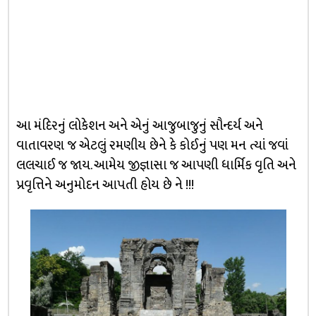
આ મંદિરનું લોકેશન અને એનું આજુબાજુનું સૌન્દર્ય અને
વાતાવરણ જ એટલું રમણીય છેને કે કોઈનું પણ મન ત્યાં જવાં
લલચાઈ જ જાય. આમેય જીજ્ઞાસા જ આપણી ધાર્મિક વૃતિ અને
પ્રવૃત્તિને અનુમોદન આપતી હોય છે ને !!!