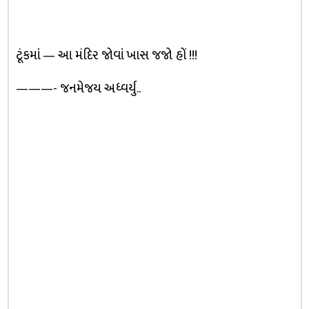
ટૂંકમાં — આ મંદિર જોવાં ખાસ જજો હોં !!!
———- જનમેજય અધ્વર્યુ..