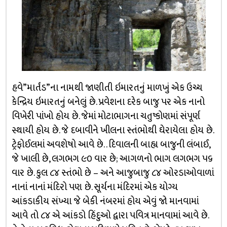
હવે”માર્તંડ”ના નામથી જાણીતી ઇમારતનું માળખું એક ઉચ્ચ
કેન્દ્રિય ઇમારતનું બનેલું છે. પ્રવેશના દરેક બાજુ પર એક નાનો
વિખેરી પાંખો હોય છે. જેમાં મોટાભાગના ચતુષ્કોણમાં સંપૂર્ણ
સ્થાયી હોય છે. જે દબાવીને ખીલના સ્તંભોથી ઘેરાયેલા હોય છે.
ટ્રેફોઈલમાં અવશેષો આવે છે. . દિવાલની બાહ્ય બાજુની લંબાઈ,
જે ખાલી છે, લગભગ ૯૦ વાર છે; આગળનો ભાગ લગભગ ૫૬
વાર છે. કુલ ૮૪ સ્તંભો છે – અને આજુબાજુ ૮૪ ઓરડાઓવાળાં
નાનાં નાનાં મંદિરો પણ છે. સૂર્યના મંદિરમાં એક યોગ્ય
આંકડાકીય સંખ્યા જે બેકી નંબરમાં હોય એવું જો માનવામાં
આવે તો ૮૪ એ આંકડો હિંદુઓ દ્વારા પવિત્ર માનવામાં આવે છે.