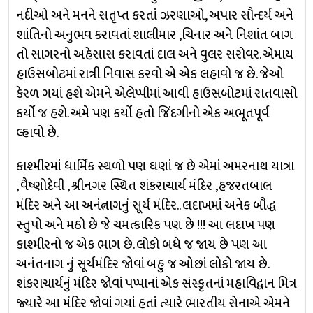
નદીઓ અને મનને સતૃપ્ત કરતાં ઝરણાઓ, અપાર સૌન્દર્ય અને
શાંતિનો અનુભવ કરાવતાં શાલીમાર ,ચિનાર અને નિશાંત બાગ
તો સાગરનો અહેસાસ કરાવતાં દાલ અને વુલર સરોવર. એમાય
હાઉસબોટમાં રાત્રી નિવાસ કરવો એ એક લહાવો જ છે. જેઓ
કેરળ ગયાં હશે એમને એલેપ્પીમાં આવી હાઉસબોટમાં રાતવાસો
કર્યો જ હશે. અમે પણ કર્યો હતો જિંદગીનો એક અભૂતપૂર્વ
લ્હાવો છે.
કાશ્મીરમાં ધાર્મિક સ્થળો પણ ઘણાં જ છે એમાં અમરનાથ યાત્રા
, વૈષ્ણોદેવી , શ્રીનગર સ્થિત શંકરાચાર્ય મંદિર ,હજરતબાલ
મંદિર અને આ અનંત્નાગનું સૂર્ય મંદિર.. લદાખમાં અનેક બૌદ્ધ
સ્તુપો અને મઠો છે જે ચમત્કારિક પણ છે !!! આ લદાખ પણ
કાશ્મીરનો જ એક ભાગ છે. લોકો બધે જ જાય છે પણ આ
અનંતનાગ નું સૂર્યમંદિર જોવાં બહુ જ ઓછાં લોકો જાય છે.
શંકરાચાર્યનું મંદિર જોવાં પપ્પાનાં એક સંસ્કૃતનાં મહાવિદ્વાન મિત્ર
જ્યારે આ મંદિર જોવાં ગયાં હતાં ત્યારે ભારતીય સેનાએ એમને