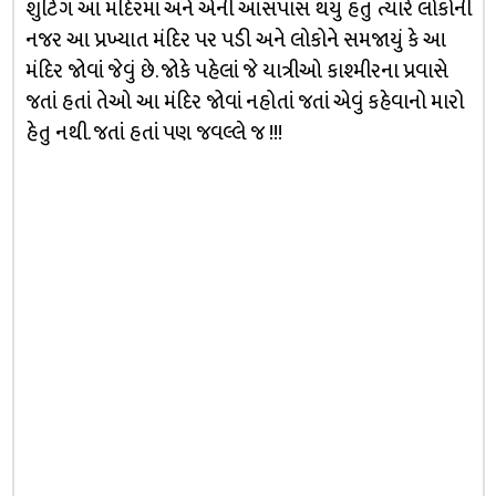
શુટિંગ આ મંદિરમાં અને એની આસપાસ થયું હતું ત્યારે લોકોની
નજર આ પ્રખ્યાત મંદિર પર પડી અને લોકોને સમજાયું કે આ
મંદિર જોવાં જેવું છે. જોકે પહેલાં જે યાત્રીઓ કાશ્મીરના પ્રવાસે
જતાં હતાં તેઓ આ મંદિર જોવાં નહોતાં જતાં એવું કહેવાનો મારો
હેતુ નથી. જતાં હતાં પણ જવલ્લે જ !!!