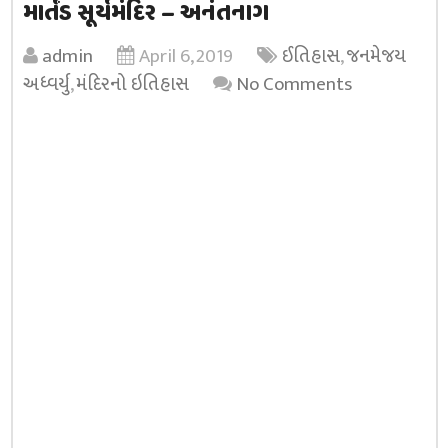
માર્તંડ સૂર્યમંદિર – અનંતનાગ
admin
April 6, 2019
ઈતિહાસ
,
જનમેજય
અધ્વર્યુ
,
મંદિરનો ઇતિહાસ
No Comments