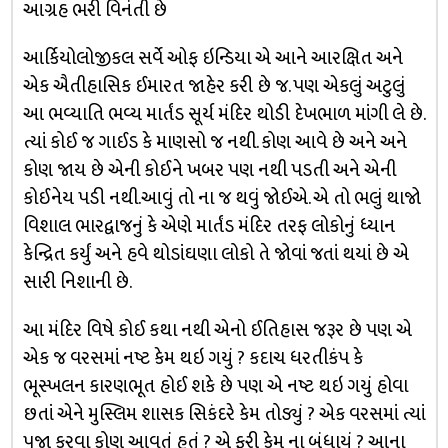
આગ્રહ ભરી વિનંતી છે
આર્કિયોલોજીકલ સર્વે ઓફ ઇન્ડિયા એ આને આરક્ષિત અને
એક ઐતીહાસિક ઈમારત જાહેર કરી છે જ. પણ એકલું અટુલું
આ ભવ્યાતિ ભવ્ય માર્તંડ સૂર્ય મંદિર થોડી દેખભાળ માંગી લે છે.
ત્યાં કોઈ જ ગાઈડ કે માણસો જ નથી. કોણ આવે છે અને અને
કોણ જાય છે એની કોઈને ખબર પણ નથી પડતી અને એની
કોઈનેય પડી નથી.આવું તો ના જ થવું જોઈએ. એ તો ભલું થાજો
વિશાલ ભારદ્વાજનું કે એણે માર્તંડ મંદિર તરફ લોકોનું ધ્યાન
કેન્દ્રિત કર્યું અને હવે થોડાંઘણા લોકો તે જોવાં જતાં થયાં છે એ
સારી નિશાની છે.
આ મંદિર વિષે કોઈ કથા નથી એનો ઈતિહાસ જરૂર છે પણ એ
એક જ વરસમાં નષ્ટ કેમ થઇ ગયું ? કદાચ ધરતીકંપ કે
ભૂસ્ખલન કારણભૂત હોઈ શકે છે પણ એ નષ્ટ થઇ ગયું હોવા
છતાં એને મુસ્લિમ શાસક સિકંદરે કેમ તોડ્યું ? એક વરસમાં ત્યાં
પૂજા કરવા કોણ આવતું હતું ? એ ફરી કેમ ના બંધાયું ? આના