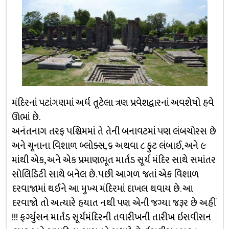
મંદિરનાં પટાંગણમાં અર્ધ તૂટેલા ત્રણ પ્રવેશદ્વારનાં અવશેષો હવે
ઊભાં છે.
અનંતનાગ તરફ પશ્ચિમમાં તે તેની બનાવટમાં પણ લંબચોરસ છે
અને ચૂનાના વિશાળ બ્લોક્સ, ૬ અથવા ૮ ફુટ લંબાઈ, અને ૯
માંથી એક, અને એક પ્રમાણભૂત માર્તંડ સૂર્ય મંદિર સાથે સમાંતર
સોલિડિટી સાથે બનેલ છે. પછી આગળ જતાં એક વિશાળ
દરવાજામાં થઈને આ મુખ્ય મંદિરમાં દાખલ થવાય છે. આ
દરવાજો તો અત્યારે હયાત નથી પણ એની જગ્યા જરૂર છે અહીં
!!! ફર્ગ્યુસન માર્તંડ સૂર્યમંદિરની તવારીખની તારીખ ઇસવીસન