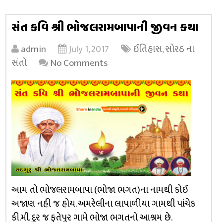
સંત કવિ શ્રી ભોજલરામબાપાની જીવન કથા
admin
July 1, 2017
ઈતિહાસ
,
સોરઠ ના
સંતો
No Comments
આમ તો ભોજલરામબાપા (ભોજા ભગત)ના નામથી કોઈ
અજાણ નહી જ હોય. અમરેલીના લાપાળીયા ગામથી પાંચેક
કી.મી. દુર જ ફતેપુર ગામે ભોજા ભગતનો આશ્રમ છે.