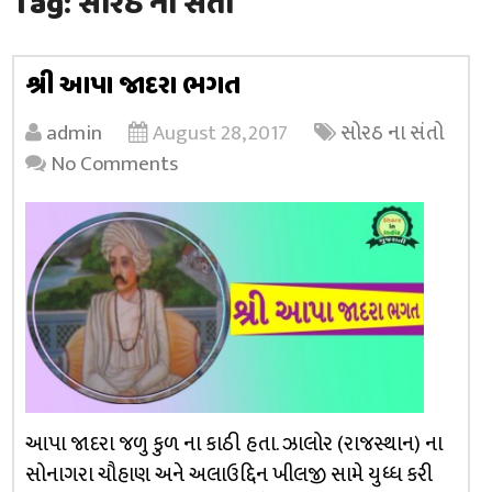
Tag:
સોરઠ ના સંતો
શ્રી આપા જાદરા ભગત
admin
August 28, 2017
સોરઠ ના સંતો
No Comments
આપા જાદરા જળુ કુળ ના કાઠી હતા. ઝાલોર (રાજસ્થાન) ના
સોનાગરા ચૌહાણ અને અલાઉદ્દિન ખીલજી સામે યુધ્ધ કરી