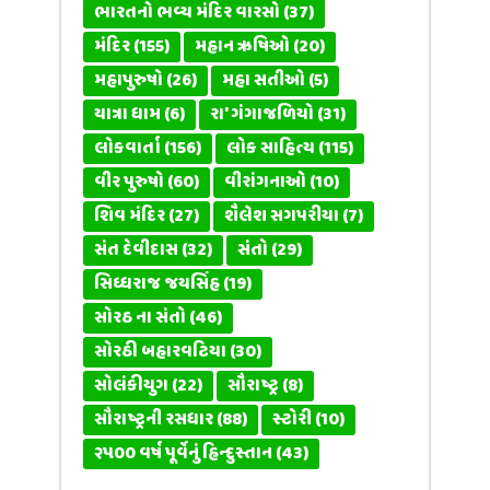
ભારતનો ભવ્ય મંદિર વારસો
(37)
મંદિર
(155)
મહાન ઋષિઓ
(20)
મહાપુરુષો
(26)
મહા સતીઓ
(5)
યાત્રા ધામ
(6)
રા' ગંગાજળિયો
(31)
લોકવાર્તા
(156)
લોક સાહિત્ય
(115)
વીર પુરુષો
(60)
વીરાંગનાઓ
(10)
શિવ મંદિર
(27)
શૈલેશ સગપરીયા
(7)
સંત દેવીદાસ
(32)
સંતો
(29)
સિધ્ધરાજ જયસિંહ
(19)
સોરઠ ના સંતો
(46)
સોરઠી બહારવટિયા
(30)
સોલંકીયુગ
(22)
સૌરાષ્ટ્ર
(8)
સૌરાષ્ટ્રની રસધાર
(88)
સ્ટોરી
(10)
૨૫૦૦ વર્ષ પૂર્વેનું હિન્દુસ્તાન
(43)