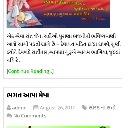
એક એવા સંત જેના સદીઓ પુરાણા ભજનોની ભવિષ્યવાણી
આજે સાચી પડતી લાગે છે – દેવાયત પંડિત દા’ડા દાખવે, સુણી
લ્યોને દેવળદે સતીનાર, આપણા ગુરૂએ આગમ ભાખિયા, જુઠડાં
નહિ રે …
[Continue Reading...]
ભગત આપા મેપા
admin
August 26, 2017
સોરઠ ના સંતો
No Comments