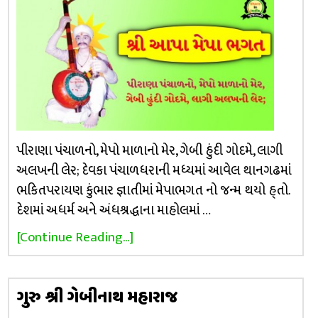
પીરાણા પંચાળનો, મેપો માળાનો મેર, ગેબી હુંદી ગોદમે, લાગી
અલખની લેર; દેવકા પંચાળધરાની મધ્યમાં આવેલ થાનગઢમાં
ભકિતપરાયણ કુંભાર જ્ઞાતીમાં મેપાભગત નો જન્મ થયો હ્તો.
દેશમાં અધર્મ અને અંધશ્રદ્ધાના માહોલમાં …
[Continue Reading...]
ગુરુ શ્રી ગેબીનાથ મહારાજ