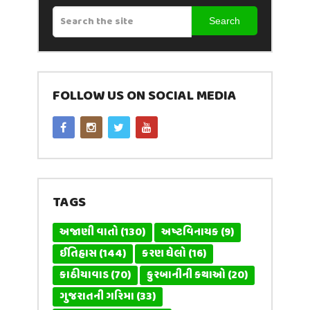
Search
FOLLOW US ON SOCIAL MEDIA
TAGS
અજાણી વાતો
(130)
અષ્ટવિનાયક
(9)
ઈતિહાસ
(144)
કરણ ઘેલો
(16)
કાઠીયાવાડ
(70)
કુરબાનીની કથાઓ
(20)
ગુજરાતની ગરિમા
(33)