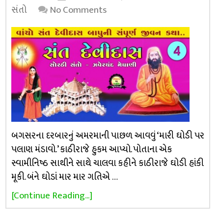
સંતો
No Comments
બગસરના દરબારનું અમરમાની પાછળ આવવું ‘મારી ઘોડી પર
પલાણ મંડાવો.’ કાઠીરાજે હુકમ આપ્યો. પોતાના એક
સ્વામીનિષ્ઠ સાથીને સાથે ચાલવા કહીને કાઠીરાજે ઘોડી હાંકી
મૂકી. બંને ઘોડાં માર માર ગતિએ …
[Continue Reading...]