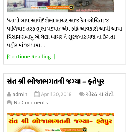
‘આવો બાપ, આવો!’ શેલા ખાચર, આજ કેમ ઓચિંતા જ
પાળિયાદ તરફ ભુલા પડ્યા? એમ કહિ આવકારો આપી આપા
વિસામણબાપુ એ ચેલા ખાચર ને સૂરજનારાયણ ના ઉગતા
પહોર માં જગ્યામા …
[Continue Reading...]
સંત શ્રી ભોજાભગતની જગ્યા – ફતેપુર
admin
April 30, 2018
સોરઠ ના સંતો
No Comments