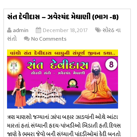
સંત દેવીદાસ – ઝવેરચંદ મેઘાણી (ભાગ -8)
admin
December 18, 2017
સોરઠ ના
સંતો
No Comments
ત્રણ માણસો જગ્યાનાં ઝાંપા બહાર ઝાડવાંની ઓથે આંટા
મારતાં હતાં. સંધ્યાની હૃદય-પાંખડીઓ બિડાતી હતી. દિવસ
જાણે કે ભમરા જેવો બની સંધ્યાની પાંદડીઓમાં કેદી બનતો