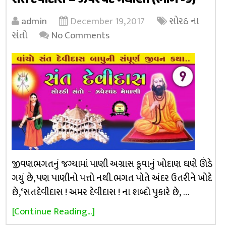
સંત દેવીદાસ – ઝવેરચંદ મેઘાણી (ભાગ -9)
admin
December 19, 2017
સોરઠ ના
સંતો
No Comments
જીવણભગતનું જગ્યામાં પાણી અગ્રાસ કૂવાનું ખોદાણ ઘણે ઊંડે
ગયું છે, પણ પાણીનો પત્તો નથી. ભગત પોતે અંદર ઉતરીને ખોદે
છે, ‘સતદેવીદાસ ! અમર દેવીદાસ ! ના શબ્દો પુકારે છે, …
[Continue Reading...]