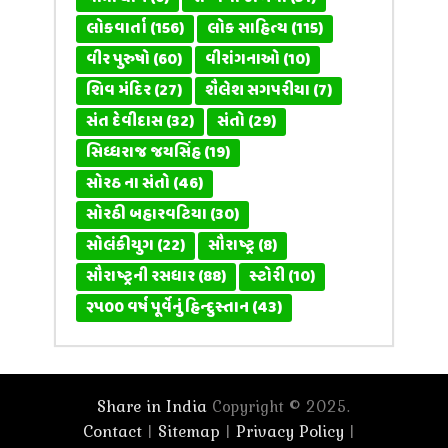
લોકવાર્તા
(156)
લોક સાહિત્ય
(115)
વીર પુરુષો
(60)
વીરાંગનાઓ
(10)
શિવ મંદિર
(27)
શૈલેશ સગપરીયા
(7)
સંત દેવીદાસ
(32)
સંતો
(29)
સિધ્ધરાજ જયસિંહ
(19)
સોરઠ ના સંતો
(46)
સોરઠી બહારવટિયા
(30)
સોલંકીયુગ
(22)
સૌરાષ્ટ્ર
(8)
સૌરાષ્ટ્રની રસધાર
(88)
સ્ટોરી
(10)
૨૫૦૦ વર્ષ પૂર્વેનું હિન્દુસ્તાન
(43)
Share in India
Copyright © 2025.
Contact
Sitemap
Privacy Policy
|
|
|