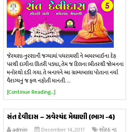
જેરમશા-નુરશાની જગ્યામાં પધરામણી ને અમરબાઈના દેહ
પરથી દાગીના ઊતરી પડ્યા, તેમ જ દિલના ભીતરથી જોબનના
મનોરથો દડી ગયા. તે બનાવને આ ગ્રામ્યબાલા પોતાના નર્યા
વૈરાગ્યનું જ ફળ નહોતી માનતી. …
[Continue Reading...]
સંત દેવીદાસ – ઝવેરચંદ મેઘાણી (ભાગ -4)
admin
December 14, 2017
સોરઠ ના