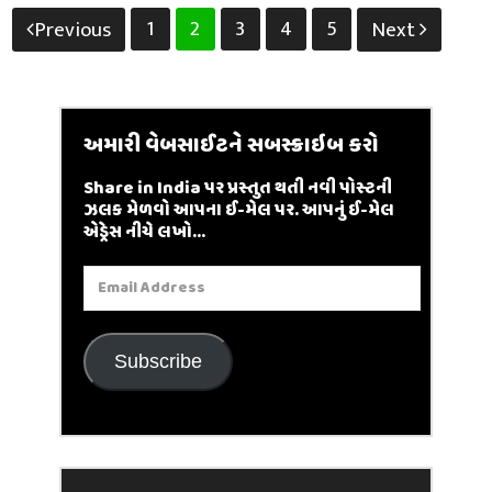
Posts
1
2
3
4
5
Previous
Next
pagination
અમારી વેબસાઈટને સબસ્ક્રાઇબ કરો
Share in India પર પ્રસ્તુત થતી નવી પોસ્ટની
ઝલક મેળવો આપના ઈ-મેલ પર. આપનું ઈ-મેલ
એડ્રેસ નીચે લખો...
Email
Address
Subscribe