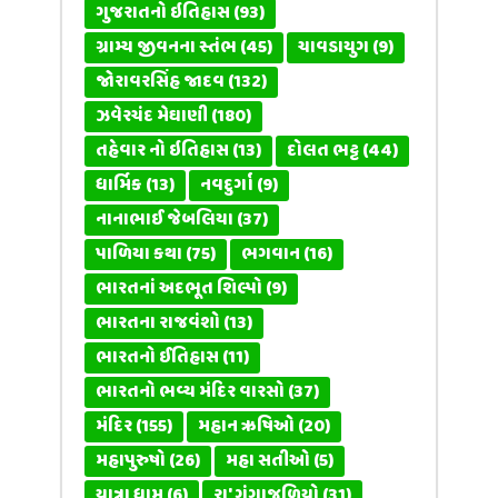
ગુજરાતનો ઇતિહાસ
(93)
ગ્રામ્ય જીવનના સ્તંભ
(45)
ચાવડાયુગ
(9)
જોરાવરસિંહ જાદવ
(132)
ઝવેરચંદ મેઘાણી
(180)
તહેવાર નો ઇતિહાસ
(13)
દોલત ભટ્ટ
(44)
ધાર્મિક
(13)
નવદુર્ગા
(9)
નાનાભાઈ જેબલિયા
(37)
પાળિયા કથા
(75)
ભગવાન
(16)
ભારતનાં અદભૂત શિલ્પો
(9)
ભારતના રાજવંશો
(13)
ભારતનો ઈતિહાસ
(11)
ભારતનો ભવ્ય મંદિર વારસો
(37)
મંદિર
(155)
મહાન ઋષિઓ
(20)
મહાપુરુષો
(26)
મહા સતીઓ
(5)
યાત્રા ધામ
(6)
રા' ગંગાજળિયો
(31)