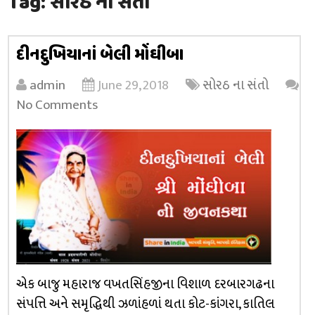
Tag:
સોરઠ ના સંતો
દીનદુખિયાનાં બેલી મોંઘીબા
admin
June 29, 2018
સોરઠ ના સંતો
No Comments
એક બાજુ મહારાજ વખતસિંહજીના વિશાળ દરબારગઢના
સંપત્તિ અને સમૃદ્ધિથી ઝળાંહળાં થતા કોટ-કાંગરા, કાતિલ