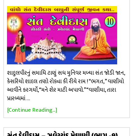
શાદુલપીરનું સમાધિ ટાણું સધ મુનિવર મળ્યા સંત જોડી જાન,
કેસરિયો શાદલ તણો રોક્યા કી રીયે રામ ! “ભગત, ” વાણીયો
આવીને કરગર્યો, “મને શેર માટી અપાવો.” “વાણીયા, તારા
પ્રારબ્ધમાં …
[Continue Reading...]