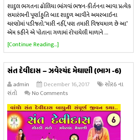
શાદુલ ભગતના ઢોલિયા ભાંગવાં ભજન-કીર્તનના આવા પ્રત્યેક
સમારંભની પૂર્ણાહુતિ બાદ શાદુળ આવીને અમરબાઈના
ચરણોમાં પડીજતો. ‘મારી નહીં, પણ તમારી વિજયમાળ છે આ’
એમ કહીને એ પોતાના ગળામાં રોપાયેલી માળાને …
[Continue Reading...]
સંત દેવીદાસ – ઝવેરચંદ મેઘાણી (ભાગ -6)
admin
December 16, 2017
સોરઠ ના
સંતો
No Comments