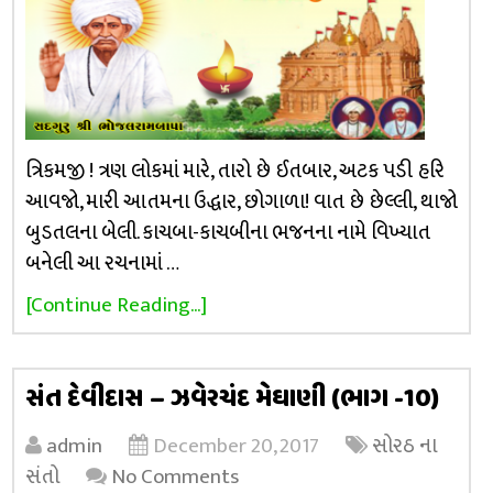
ત્રિકમજી ! ત્રણ લોકમાં મારે, તારો છે ઈતબાર, અટક પડી હરિ
આવજો, મારી આતમના ઉદ્ધાર, છોગાળા! વાત છે છેલ્લી, થાજો
બુડતલના બેલી. કાચબા-કાચબીના ભજનના નામે વિખ્યાત
બનેલી આ રચનામાં …
[Continue Reading...]
સંત દેવીદાસ – ઝવેરચંદ મેઘાણી (ભાગ -10)
admin
December 20, 2017
સોરઠ ના
સંતો
No Comments