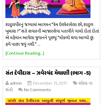
શાદુલપીરનું જગ્યામાં આગમન “કેમ ઉશ્કેરાયેલા છો, શાદુળ
ખુમાણ ?” સંતે સવારની આજારસેવા પતાવીને ગાયો દોતાં દોતાં
એ મહેમાન આવેલા જુવાનને પૂછ્યું. “મોકળો થવા આવ્યો છું;
હવે પાછા જવું નથી.” …
[Continue Reading...]
સંત દેવીદાસ – ઝવેરચંદ મેઘાણી (ભાગ -5)
admin
December 15, 2017
સોરઠ ના
સંતો
No Comments