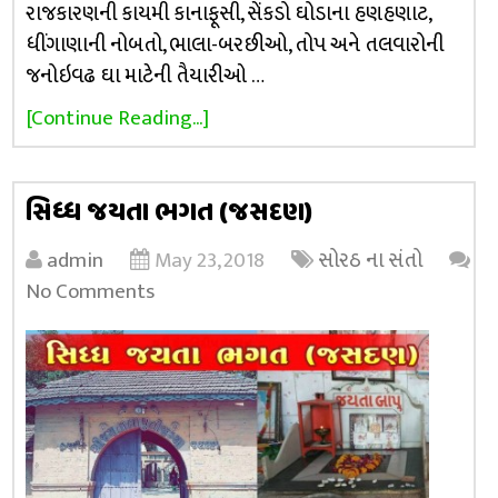
રાજકારણની કાયમી કાનાફૂસી, સેંકડો ઘોડાના હણહણાટ,
ધીંગાણાની નોબતો, ભાલા-બરછીઓ, તોપ અને તલવારોની
જનોઇવઢ ઘા માટેની તૈયારીઓ …
[Continue Reading...]
સિધ્ધ જયતા ભગત (જસદણ)
admin
May 23, 2018
સોરઠ ના સંતો
No Comments