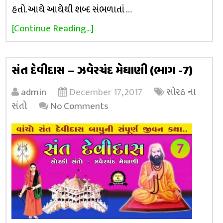
હતો. આઘે આઘેથી શબ્દ સંભળાતાં …
[Continue Reading...]
સંત દેવીદાસ – ઝવેરચંદ મેઘાણી (ભાગ -7)
admin
December 17, 2017
સોરઠ ના
સંતો
No Comments