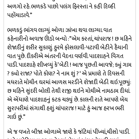
અળગો રહે. ભળકડે પાછો પલંગ ફિરસ્તા ને કહી દિલ્હી
પહોંચાડાવે.”
ભળકડું ભાંગવ લાગ્યું. ઓળા ઝાંખા થવા લાગ્યા. વાત
કહેનારીનો અવાજ ઊંડો બન્યો :”એમ કરતાં, ચાંપરાજ ! છ મહિને
શેજાદીનું શરીર સુકાણું. હુરમે ફોસલાવી-પટાવી બેટીને હૈયાની
વાત પૂછે. દીકરીએ અંતરની વેદના વર્ણવી. પાદશાહને વિગત
પાડી. પાદશાહે શીખવ્યું કે’ બેટી ! આજ પૂછતી આવજે; ક્યું ગામ
? ક્યો રાજા? પોતે કોણ? ને નામ શું ? ‘ એ પ્રમાણે તે દિવસની
મધરાતે મોચીન ઘરમાં આળસ મરડીને શેજાદી બેઠી થઇ.પૂછ્યું:
છ મહિને સુંદરી બોલી તેથી રાજી થઇને મોચીએ નામઠામ દીધાં.
એ એંધાણે પાદશાહનું કટક ચડ્યું છે. કાલની રાતે આપણે બેય
સુરાપરીમાં સંગાથી હશું. ચાંપારાજ ! માટે હું આજ હરખ ભરી
ગાઉં છું.”
એ જ વખતે બીજા ઓળાએ જાણે કે જંટિયાં પીંખ્યાં,ચીસો પાડી.