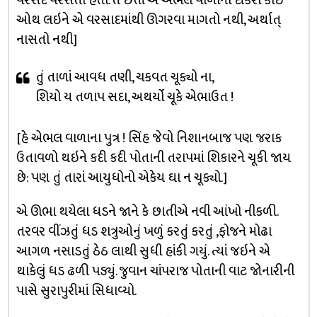
વરસદ વરસતો હતો. તે છતાં એ એભલ વાળાનો દીકરો કોઇ
ઓથ લઇને એ વરસાદમાંથી ઊગરવા માગતો નથી, અર્થાત્
નાસતો નથી]
તું તાળાં આવધ તણી, ચકવત ચૂક્યો ના,
શિયો ય તળાપ સદા, અથર્યો ચૂકે એભાઉત !
[હે એભલ વાળાના પુત્ર ! સિંહ જેવો નિશાનબાજ પણ જરાક
ઉતાવળો થઇને કદી કદી પોતાની તરાપમાં શિકારને ચૂકી જાય
છે: પણ તું તારાં આયુધોનો એકેય ઘા ન ચૂક્યો.]
એ ઊભા થયેલા ધડને જાને કે છાતીએ નવી આંખો નીકળી.
તરવર વીંઝતું ધડ શત્રુઓનું ખળું કરતું કરતું ,ફોજને મોઢા
આગળ નસાડતું ઠેઠ લાથી સુધી હાંકી ગયું. ત્યાં જઇને એ
થાકેલું ધડ ઢળી પડ્યું. જુવાન ચાંપરાજ પોતાની વાટ જોનારીની
પાસે સુરાપુરીમાં સિધાવ્યો.