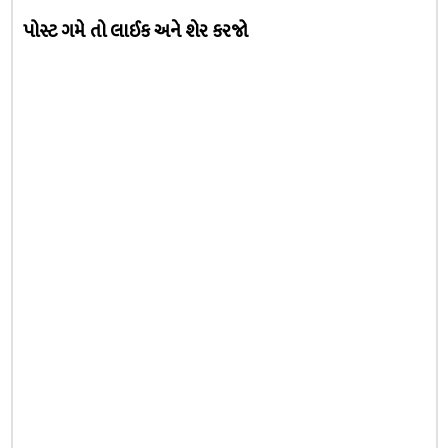
પોસ્ટ ગમે તો લાઈક અને શેર કરજો