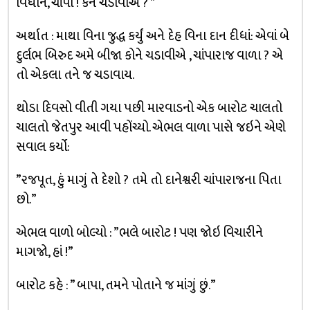
વિધાન, ચાંપા ! કેને ચડાવીએ ? ”
અર્થાત : માથા વિના જુદ્ધ કર્યું અને દેહ વિના દાન દીધાં: એવાં બે
દુર્લભ બિરુદ અમે બીજા કોને ચડાવીએ , ચાંપારાજ વાળા ? એ
તો એકલા તને જ ચડાવાય.
થોડા દિવસો વીતી ગયા પછી મારવાડનો એક બારોટ ચાલતો
ચાલતો જેતપુર આવી પહોંચ્યો. એભલ વાળા પાસે જઇને એણે
સવાલ કર્યો:
”રજપૂત, હું માગું તે દેશો ? તમે તો દાનેશ્વરી ચાંપારાજના પિતા
છો.”
એભલ વાળો બોલ્યો : ”ભલે બારોટ ! પણ જોઇ વિચારીને
માગજો, હાં !”
બારોટ કહે : ” બાપા, તમને પોતાને જ માંગું છું.”