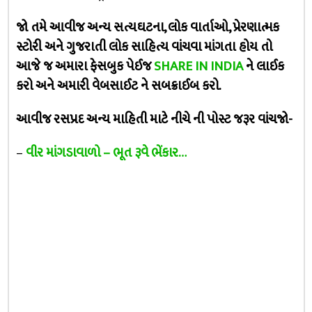
જો તમે આવીજ અન્ય સત્યઘટના, લોક વાર્તાઓ, પ્રેરણાત્મક
સ્ટોરી અને ગુજરાતી લોક સાહિત્ય વાંચવા માંગતા હોય તો
આજે જ અમારા ફેસબુક પેઈજ
SHARE IN INDIA
ને લાઈક
કરો અને અમારી વેબસાઈટ ને સબક્રાઈબ કરો.
આવીજ રસપ્રદ અન્ય માહિતી માટે નીચે ની પોસ્ટ જરૂર વાંચજો-
–
વીર માંગડાવાળો – ભૂત રૂવે ભેંકાર…