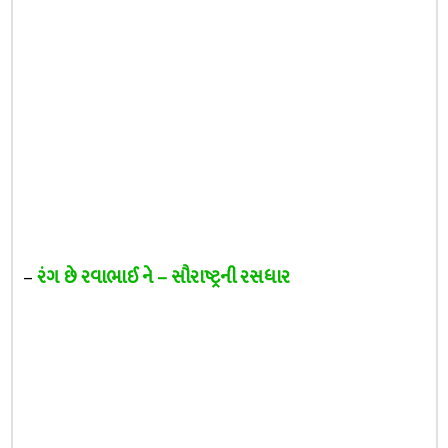
–
રંગ છે રવાભાઈ ને – સૌરાષ્ટ્રની રસધાર