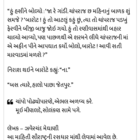
“હું હસીને બોલ્યો : ‘જા રે ગાંડી. ચાંપરાજ છ મહિનાનું બાળક શું
સમજે ? ‘બારોટ ! હું તો આટલું કહું છું, ત્યા તો ચાંપરાજ પડખું
ફેરવીને બીજી બાજુ જોઇ ગયો. હું તો રણીવાસમાંથી બહાર
ચાલ્યો આવ્યો, પણ પાછળથી એ શરમને લીધે ચાંપરાજની માં
એ અફીન પીને આપઘાત કર્યો. બોલો, બારોટ ! આવી સતી
મારવાડમાં મળશે ?”
નિરાશ થઇને બારોટે કહ્યું: “ના.”
“બસ ત્યારે, હાલો પાછા જેતપુર.”
ચાંપો પોઢ્યોપારણે, એભલ અળવ્ય કરે.
મૂઇ મીણલદે, સોલંકણ સામે પગે.
લેખક – ઝવેરચંદ મેઘાણી
આ માહિતી સૌરાષ્ટ્રની રસધાર માંથી લેવામાં આવેલ છે.