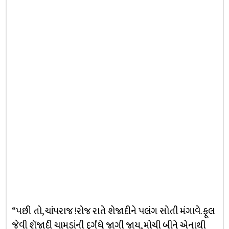
“પછી તો, ચાંપરાજ !રોજ રાતે શેજાદીને પલંગ સોતી મંગાવે. ફૂલ
જેવી શૅજાદી ચામડાંની દુર્ગંધે જાગી જાય, મોચી બીને એનાથી