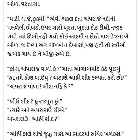
ઓળા વરતાણા.
“માટી થાજે, કુકર્મી !” એવી હાકલ દેતા ચાંપરાજે નદીની
પલળેલી ભેખડો ઉપર ગારો ખૂંદતાં ખૂંદતાં દોટ દીધી. નજીક
ગયો. ત્યાં ઊભો રહી ગયો. કોઇ આદમી ન દીઠો. માત્ર તેજના બે
ઓળા જ દેખ્યા. અંગ ચોખ્ખાં ન દેખાણાં, પણ હતી તો સ્ત્રીઓ
જ.એક ગાય છે ને બીજી રુએ છે.
“કોણ, ચાંપારાજ વાળો કે ?’ ગાતા ઓળાએમીઠે કંઠે પૂછ્યું.
‘હા, તમે કોણ બાઇયું ? અટાણે આંહીં શીદ કલ્પાંત કરો છો?”
“ચાંપરાજ વાળા ! બીશ નહિ કે ?”
“બીઉં શીદ ? હું રજપૂત છું.”
“ત્યારે અને અપસરાઉં છીએ.”
અપસરાઉં ! આંહીં શીદ ?”
“આંહીં કાલે સાંજે જુદ્ધ થાશે. આ ભાદરમાં રુધિર ખળકશે.”