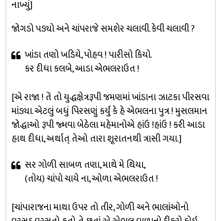
નાખ્યું]
જોગડો પડ્યો અને ચાંપરાજે સમશેર ચલાવી. કેવી ચલાવી ?
ખાંડા તણો ખડિયે, પોહવ ! પારીસો કિયો.
કર દીધા કલબે, આડા એભલરાઉત !
[એ રાજા ! તેં તો યુદ્ધક્ષેત્રરૂપી જમણમાં ખાંડાના ઝાટકા પીરસવા
માંડ્યા. એટલું બધું પિરસણું કર્યું કે હે એભલના પુત્ર ! મુસલમાન
જોદ્ધાઓ રૂપી જ્મવા બેઠેલા મહેમાનોએ હાંઉ !હાંઉ ! કરી આડા
હાથ દીધા, અર્થાત્ તેઓ તારા શૂરાતનથી ત્રાસી ગયા.]
સર ગોળી સાબળ તણા, માથે મે થિયા,
(તોય) ચાંપો ચાયે ના, ઓળા એભલરાઉત !
[ચાંપારાજના માથા ઉપર તો તીર, ગોળી અને ભાલાંઓનો