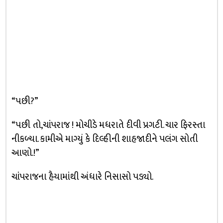
“પછી?”
“પછી તો,ચાંપરાજ ! મોચીડે મધરાતે દીવી પ્રગટી. ચાર ફિરસ્તા
નીકળ્યા. કામીએ માગ્યું કે દિલ્હીની શાહજાદીને પલંગ સોતી
આણો.!”
ચાંપરાજના હૈયામાંથી અંધારે નિસાસો પડ્યો.