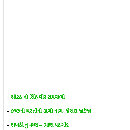
–
સોરઠ નો સિંહ વીર રામવાળો
–
કચ્છની ધરતીનો કાળો નાગ- જેસલ જાડેજા
–
રાખડી નુ ઋણ – ભાણ પટગીર