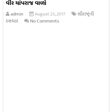
વીર ચાંપરાજ વાળો
admin
August 25, 2017
સૌરાષ્ટ્રની
રસધાર
No Comments