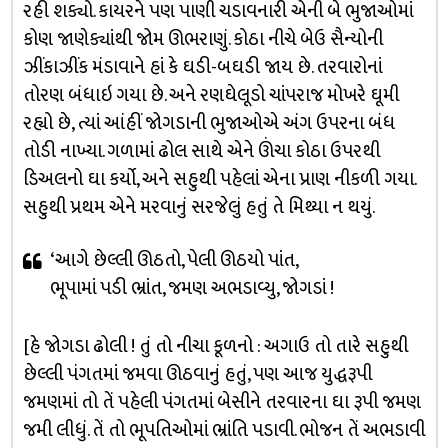
રહી શક્યો. કાયરને પણ પાણી ચડાવનારી એની બે ભુજાઓમાં
કોણ જાણેક્યાંથી જોમ ઊભરાણું. કોઠા નીચે બેઉ સૈન્યોની
ઝીંકાઝીંક મંડાવાને હાં કે ઘડી-બઘડી જાય છે. તરવારોનાં
તોરણ બંધાઇ ગયા છે. અને રણઘેલૂડો ચાંપરાજ મોખરે ઘૂમી
રહ્યો છે, ત્યાં આંહીં જોગડાની ભુજાઓએ અંગ ઉપરના બંધ
તોડી નાખ્યા. ગળામાં ઢોલ સાથે એને ઊંચા કોઠા ઉપરથી
ડિઅલનો ઘા કર્યો, અને સહુથી પહેલાં એના પ્રાણ નીકળી ગયા.
સહુથી પ્રથમ એને મરવાનું સરજેલું હતું તે મિથ્યા ન થયું.
‘આગે છેલ્લી ઊઠતો, પેલી ઊઠયો પાંત,
ભૂપામાં પડી ભ્રાંત, જમણ અભડાવ્યુ, જોગડાં !
[હે જોગડા ઢોલી ! તું તો નીચા કૂળનો : અગાઉ તો તારે સહુથી
છેલ્લી પંગતમાં જમવા ઊઠવાનું હતું, પણ આજ યુદ્ધરૂપી
જમણમાં તો તેં પહેલી પંગતમાં બેસીને તરવારના ઘા રૂપી જમણ
જમી લીધું. તેં તો ભૂપતિઓમાં ભ્રાંતિ પડાવી. ભોજન તેં અભડાવી