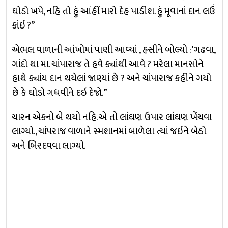
ઘોડો ખપે, નહિ તો હું આંહીં મારો દેહ પાડીશ. હું મૂવાનાં દાન લઉં
કાંઇ ?”
એભલ વાળાની આંખોમાં પાણી આવ્યાં , હસીને બોલ્યો :’ગઢવા,
ગાંદો થા મા. ચાંપારાજ તે હવે ક્યાંથી આવે ? મરેલા માનસોને
હાથે ક્યાંય દાન થયેલાં જાણ્યાં છે ? અને ચાંપારાજ કહીને ગયો
છે કે ઘોડો ગધવીને દઇ દેજો.”
ચારન એકનો બે થયો નહિ. એ તો લાંઘણ ઉપાર લાંઘણ ખેંચવા
લાગ્યો., ચાંપરાજ વાળાને સ્મશાનમાં બાળેલા ત્યાં જઇને બેઠો
અને બિરદવવા લાગ્યો.