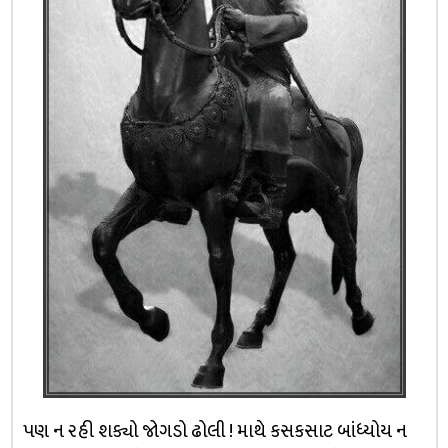
પણ ન રહી શક્યો જોગડો ઢોલી ! માથે કસકસાટ બાંધ્યોય ન