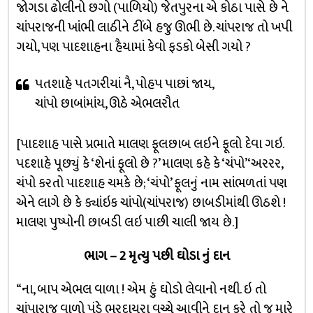
જોગડા ઢોલીનો છગો (પાળિયો) જેતપુરના એ કોઠા પાસે છે ને
ચાંપરાજની ખાંભી લાઠીને ટીંબે હજુ ઊભી છે. ચાંપરાજ તો ખપી
ગયો, પણ પાદશાહના હૈયામાં કેવો ફડકો બેસી ગયો ?
પતશાહે પતગરીયાં નૈ, પોહપ પાછાં જાય,
ચાંપો છાબાંમાંય, ઊઠે એભલરૌત
[પાદશાહ પાસે પ્રભાતે માલણ ફૂલછાબ લઇને ફૂલો દેવા ગઇ.
પદશાહે પૂછ્યું કે ‘શેનાં ફૂલો છે ?’ માલણ કહે કે ‘ચંપો’ ‘અરરર,
ચંપો કરતો પાદશાહ ચમકે છે; ‘ચંપો’ ફૂલનું નામ સાંભળતાં પણ
એને લાગે છે કે ક્યાંઇક ચાંપો(ચાંપરાજ) છાબડીમાંથી ઊઠશે !
માલણ પુષ્પોની છાબડી લઇ પાછી ચાલી જાય છે.]
ભાગ – 2 મૃત્યુ પછી ઘોડા નું દાન
“ના, બાપ એભલ વાળા ! એમ હું ઘોડો લેવાનો નથી. ઇ તો
ચાંપારાજ વાળો પંડે ભરદાયરા વચ્ચે આવીને દાન કરે તો જ મારે