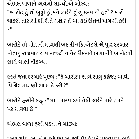
એભલ વાળાને અચંબો લાગ્યો. એ બોલ્ય :
“બારોટ, હું તો બુઢ્ઢો છું, મને લઇને તું શું કરવાનો હતો ? મારી
ચાકરી તારાથી શી રીતે થશે ? તેં આ કઇ રીતની માગણી કરી
?”
બારોટે તો પોતાની માગણી બદલી નહિ, એટલે એ વૃદ્ધ દરબાર
પોતાનું રાજપાટ ચાંપારાજથી નાનેર દીકરાને ભળાવીને બારોટની
સાથે ચાલી નીકળ્યા.
રસ્તે જતાં દરબારે પૂછ્યું : “હેં બારોટ ! સાચે સાચું કહેજો; આવી
વિચિત્ર માગણી શા માટે કરી ?”
બારોટે હસીને કહ્યું : ”બાપ મારવાડમાં તેડી જઇને મારે તમને
પરણાવવા છે.”
એભલ વાળા હસી પડ્યા ને બોલ્યા: