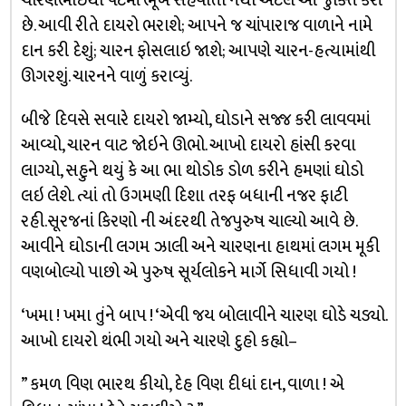
ચારણભાઇથી પેટમાં ભૂખ સહેવાતી નથી એટલે આ જુક્તિ કરી
છે. આવી રીતે દાયરો ભરાશે; આપને જ ચાંપારાજ વાળાને નામે
દાન કરી દેશું; ચારન ફોસલાઇ જાશે; આપણે ચારન-હત્યામાંથી
ઊગરશું. ચારનને વાળું કરાવ્યું.
બીજે દિવસે સવારે દાયરો જામ્યો, ઘોડાને સજ્જ કરી લાવવમાં
આવ્યો, ચારન વાટ જોઇને ઊભો. આખો દાયરો હાંસી કરવા
લાગ્યો, સહુને થયું કે આ ભા થોડોક ડોળ કરીને હમણાં ઘોડો
લઇ લેશે. ત્યાં તો ઉગમણી દિશા તરફ બધાની નજર ફાટી
રહી.સૂરજનાં કિરણો ની અંદરથી તેજપુરુષ ચાલ્યો આવે છે.
આવીને ઘોડાની લગમ ઝાલી અને ચારણના હાથમાં લગમ મૂકી
વણબોલ્યો પાછો એ પુરુષ સૂર્યલોકને માર્ગે સિધાવી ગયો !
‘ખમા ! ખમા તુંને બાપ ! ‘એવી જય બોલાવીને ચારણ ઘોડે ચડ્યો.
આખો દાયરો થંભી ગયો અને ચારણે દુહો કહ્યો–
” કમળ વિણ ભારથ કીયો, દેહ વિણ દીધાં દાન, વાળા ! એ