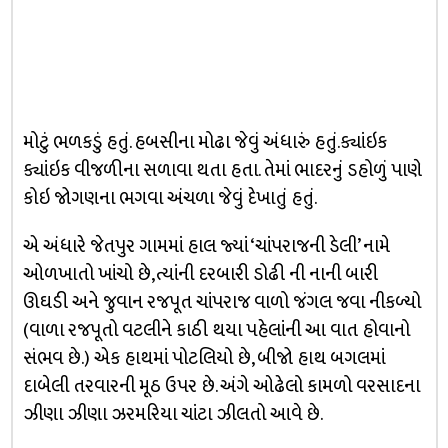
મોટું ભળકડું હતું. હબસીના મોઢા જેવું અંધારું હતું.ક્યાંઇક
ક્યાંઇક વીજળીના સળાવા થતા હતા. તેમાં ભાદરનું ડહોળું પાણે
કોઇ જોગણના ભગવા અંચળા જેવું દેખાતું હતું.
એ અંધારે જેતપુર ગામમાં હાલ જ્યાં ‘ચાંપરાજની ડેલી’ નામે
ઓળખાતો ખાંચો છે,ત્યાંની દરબારી ડોઢી ની નાની બારી
ઊઘડી અને જુવાન રજપૂત ચાંપરાજ વાળો જંગલ જવા નીકળ્યો
(વાળા રજપૂતો વટલીને કાઠી થયા પહેલાંની આ વાત હોવાનો
સંભવ છે.) એક હાથમાં પોટલિયો છે, બીજો હાથ બગલમાં
દાબેલી તરવારની મૂઠ ઉપર છે. અંગે ઓઢેલો કામળો વરસાદના
ઝીણા ઝીણા ઝરમરિયા ચાંટા ઝીલતો આવે છે.