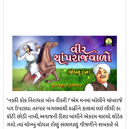
‘નક્કી કોક નિરાધાર બોન-દીકરી !’ એમ મનમાં બોલીને ચાંપરાજે
પગ ઉપાડ્યા. તરવાર બગલમાંથી કાઢીને હાથમાં લઇ લીધી. કા
કૉંટી છોડી નાખી, અવાજની દિશા બાંધીને એકદમ ચાલ્યો. થોડેક
ગયો ત્યાં ચોખ્ખું ચોધાર રોણું સંભળાણું. વીજળીને સબકારે બે