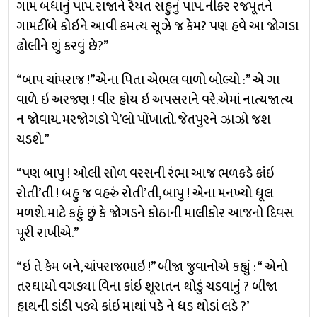
ગામ બધાનું પાપ. રાજાને રૈયત સહુનું પાપ. નીકર રજપૂતને
ગામટીંબે કોઇને આવી કમત્ય સૂઝે જ કેમ? પણ હવે આ જોગડા
ઢોલીને શું કરવું છે?”
“બાપ ચાંપરાજ !”એના પિતા એભલ વાળો બોલ્યો :” એ ગા
વાળે ઇ અરજણ ! વીર હોય ઇ અપસરાને વરે.એમાં નાત્યજાત્ય
ન જોવાય. મરજોગડો પે’લો પોંખાતો. જેતપુરને ઝાઝો જશ
ચડશે.”
“પણ બાપુ ! ઓલી સોળ વરસની રંભા આજ ભળકડે કાંઇ
રોતી’તી ! બહુ જ વહરું રોતી’તી, બાપુ ! એના મનખ્યો ધૂલ
મળશે. માટે કહું છું કે જોગડને કોઠાની માલીકોર આજનો દિવસ
પૂરી રાખીએ.”
“ઇ તે કેમ બને, ચાંપરાજભાઇ !” બીજા જુવાનોએ કહ્યું : “ એનો
તરઘાયો વગડ્યા વિના કાંઇ શૂરાતન થોડું ચડવાનું ? બીજા
હાથની ડાંડી પડ્યે કાંઇ માથાં પડે ને ધડ થોડાં લડે ?’