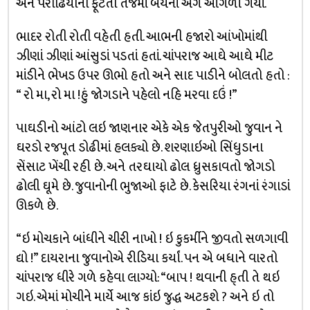
અને પરોઢિયાના ફૂટતા તેજમાં બેયનાં અંગ ઓગળી ગયાં.
ભાદર રોતી રોતી વહેતી હતી. આભની હજારો આંખોમાંથી
ઝીણાં ઝીણાં આંસુડાં પડતાં હતાં. ચાંપરાજ આઘે આઘે મીટ
માંડીને ભેખડ ઉપર ઊભો હતો અને સાદ પાડીને બોલતો હતો :
“ રો મા, રો મા !હું જોગડાને પહેલો નહિ મરવા દઉં !”
પાઘડીનો આંટો લઇ જાણનાર એકે એક જેતપુરીઓ જુવાન ને
ઘરડો રજપૂત ડોઢીમાં હલક્યો છે. શરણાઇઓ સિંધુડાના
સેંસાટ ખેંચી રહી છે. અને તરઘાયો ઢોલ ધ્રુસકાવતો જોગડો
ઢોલી ઘૂમે છે. જુવાનોની ભુજાઓ ફાટે છે. કેસરિયા રંગનાં રંગાડાં
ઊકળે છે.
“ઇ મોચકાને બાંધીને ચીરી નાખો ! ઇ કુકર્મીને જીવતો સળગાવી
દ્યો !” દાયરાના જુવાનોએ રીડિયા કર્યાં. પન એ બધાને વારતો
ચાંપરાજ ધીરે ગળે કહેવા લાગ્યો: “બાપ ! થવાની હ્તી તે થઇ
ગઇ. એમાં મોચીને માર્યે આજ કાંઇ જુદ્ધ અટકશે ? અને ઇ તો