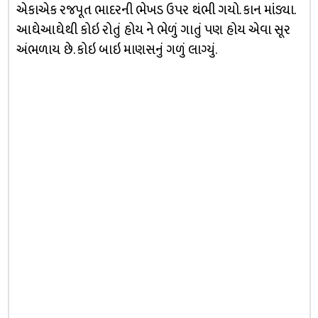
એકાએક રજપૂત ભાદરની ભેખડ ઉપર થંભી ગયો. કાન માંડ્યા.
આઘેઆઘેથી કોઇ રોતું હોય ને ભેળું ગાતું પણ હોય એવા સૂર
અંભળાય છે. કોઇ બાઇ માણસનું ગળું લાગ્યું.