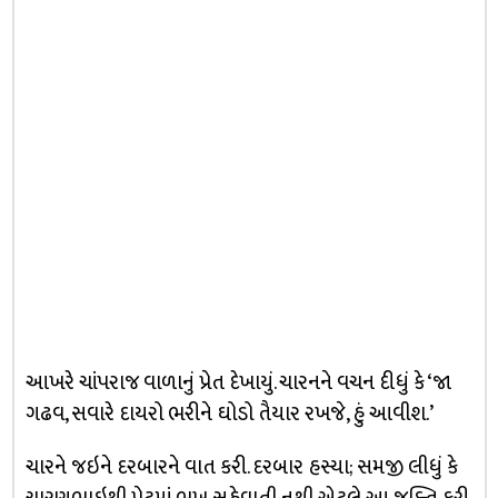
આખરે ચાંપરાજ વાળાનું પ્રેત દેખાયું. ચારનને વચન દીધું કે ‘જા
ગઢવ, સવારે દાયરો ભરીને ઘોડો તૈયાર રખજે, હું આવીશ.’
ચારને જઇને દરબારને વાત કરી. દરબાર હસ્યા; સમજી લીધું કે