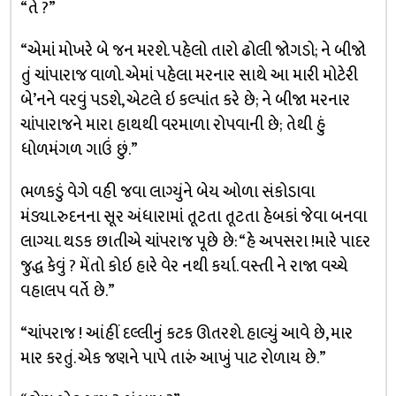
“તે ?”
“એમાં મોખરે બે જન મરશે. પહેલો તારો ઢોલી જોગડો; ને બીજો
તું ચાંપારાજ વાળો. એમાં પહેલા મરનાર સાથે આ મારી મોટેરી
બે’નને વરવું પડશે, એટલે ઇ કલ્પાંત કરે છે; ને બીજા મરનાર
ચાંપારાજને મારા હાથથી વરમાળા રોપવાની છે; તેથી હું
ધોળમંગળ ગાઉં છું.”
ભળકડું વેગે વહી જવા લાગ્યુંને બેય ઓળા સંકોડાવા
મંડ્યા.રુદનના સૂર અંધારામાં તૂટતા તૂટતા હેબકાં જેવા બનવા
લાગ્યા. થડક છાતીએ ચાંપરાજ પૂછે છે: “હે અપસરા !મારે પાદર
જુદ્ધ કેવું ? મેંતો કોઇ હારે વેર નથી કર્યા. વસ્તી ને રાજા વચ્ચે
વહાલપ વર્તે છે.”
“ચાંપરાજ ! આંહીં દલ્લીનું કટક ઊતરશે. હાલ્યું આવે છે, માર
માર કરતું. એક જણને પાપે તારું આખું પાટ રોળાય છે.”