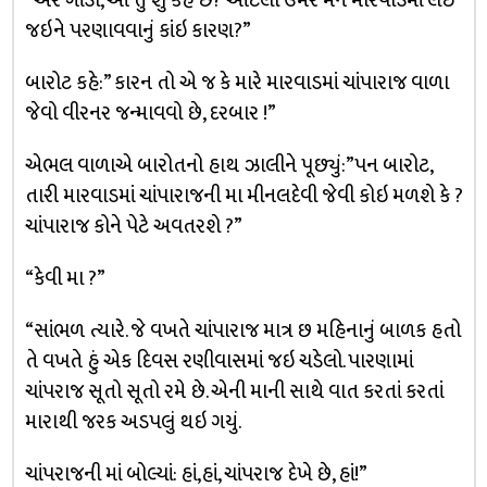
”અરે ગાંડા, આ તું શું કહે છે? આટલી ઉંમરે મને મારવાડમાં લઇ
જઇને પરણાવવાનું કાંઇ કારણ?”
બારોટ કહે:” કારન તો એ જ કે મારે મારવાડમાં ચાંપારાજ વાળા
જેવો વીરનર જન્માવવો છે, દરબાર !”
એભલ વાળાએ બારોતનો હાથ ઝાલીને પૂછ્યું:”પન બારોટ,
તારી મારવાડમાં ચાંપારાજની મા મીનલદેવી જેવી કોઇ મળશે કે ?
ચાંપારાજ કોને પેટે અવતરશે ?”
“કેવી મા ?”
“સાંભળ ત્યારે. જે વખતે ચાંપારાજ માત્ર છ મહિનાનું બાળક હતો
તે વખતે હું એક દિવસ રણીવાસમાં જઇ ચડેલો. પારણામાં
ચાંપરાજ સૂતો સૂતો રમે છે. એની માની સાથે વાત કરતાં કરતાં
મારાથી જરક અડપલું થઇ ગયું.
ચાંપરાજની માં બોલ્યાં: હાં,હાં, ચાંપરાજ દેખે છે, હાં!”