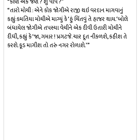
“કોણ એક જણ ? શું પાપ ?”
“તારો મોચી : એને કોક જોગીએ રાજી થઇ વરદાન માગવાનું
કહ્યું:કમતિયા મોચીએ માગ્યું કે ‘હું ચિંતવું તે હાજર થાય. ‘બોલે
બંધાયેલ જોગીએ તપસ્યા વેચીને એક દીવી ઉતારી મોચીને
દીધી, કહ્યું કે ‘જા, ગમાર ! પ્રગટજે. ચાર દૂત નીકળશે, કહીશ તે
કરશે. કૂડ માગીશ તો તરું નગર રોળાશે.’ ”