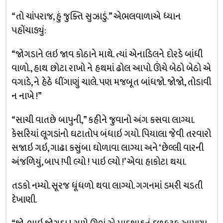
“તો ચાંપરાજ, હું જુક્તિ સુઝાડું.” એભલવાળાએ ધ્યાન
પહોંચાડ્યું:
“જોગડાને લઇ જાવ કોઠાને માથે. ત્યાં એનાડિલને દોરડે બાંધી
વાળો., હાથ છોટા રાખો ને હથમાં ઢોલ આપો. ઊંચે બેઠો બેઠો એ
વગાડે, ને હેઠે ધીંગાણું ચાલે. પણ મજબૂત બાંધજો. જોજો, તોડાવી
ન નાખે !”
“સાચી વાતછે બાપુની,” કહીને જુવાનો અંગ કસવા લાગ્યા.
કેસરિયાં લૂગડાંનો ઘટાતોપ બંધાઇ ગયો. પિયાલા જેવી તરવારો
સજાઇ ગઇ, ગાઢા કસુંબા ઘોળાવા લાગ્યા અને ‘છેલ્લી વારની
અંજળિયું, બાપ !પી લ્યો ! પાઇ લ્યો !’ એવા હાકોટા થયા.
તડકો નમ્યો. સૂરજ ધૂંધળો થવા લાગ્યો. ગગનમાં ડમરી ચડતી
દેખાણી.