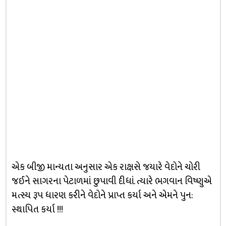
એક બીજી માન્યતા અનુસાર એક રાક્ષસે જયારે વેદોને ચોરી
જઈને સાગરના પેટાળમાં છુપાવી દીધાં. ત્યારે ભગવાન વિષ્ણુએ
મત્સ્ય રૂપ ધારણ કરીને વેદોને પ્રાપ્ત કર્યા અને એમને પુન:
સ્થાપિત કર્યા !!!