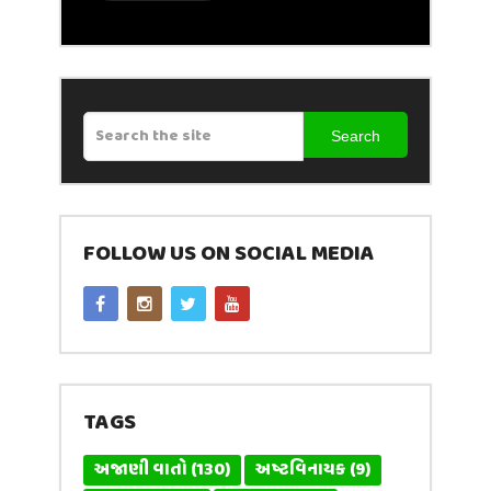
Search
FOLLOW US ON SOCIAL MEDIA
TAGS
અજાણી વાતો
(130)
અષ્ટવિનાયક
(9)