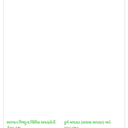
ભગવાન વિષ્ણુના વિભિન્ન અવતારોની
કુર્મ અવતાર (કાચબા અવતાર) અને