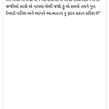
ઋષીઓ સાથે એ નાવમાં બેસી જજો. હું એ સમયે તમને પુન:
દેખાઈ પડીશ અને આપને આત્મતત્વ નું જ્ઞાન પ્રદાન કરીશ !!!”