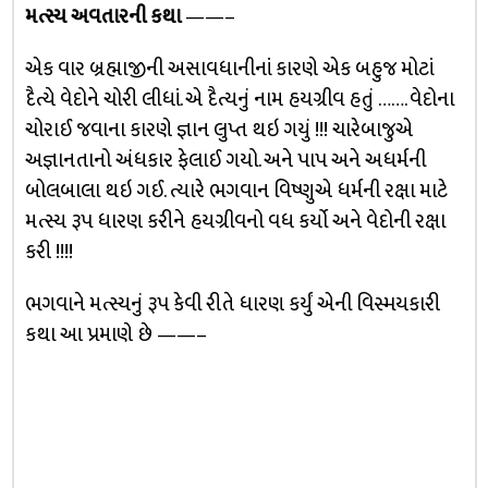
મત્સ્ય અવતારની કથા
——–
એક વાર બ્રહ્માજીની અસાવધાનીનાં કારણે એક બહુજ મોટાં
દૈત્યે વેદોને ચોરી લીધાં. એ દૈત્યનું નામ હયગ્રીવ હતું ……. વેદોના
ચોરાઈ જવાના કારણે જ્ઞાન લુપ્ત થઇ ગયું !!! ચારેબાજુએ
અજ્ઞાનતાનો અંધકાર ફેલાઈ ગયો. અને પાપ અને અધર્મની
બોલબાલા થઇ ગઈ. ત્યારે ભગવાન વિષ્ણુએ ધર્મની રક્ષા માટે
મત્સ્ય રૂપ ધારણ કરીને હયગ્રીવનો વધ કર્યો અને વેદોની રક્ષા
કરી !!!!
ભગવાને મત્સ્યનું રૂપ કેવી રીતે ધારણ કર્યું એની વિસ્મયકારી
કથા આ પ્રમાણે છે ——–