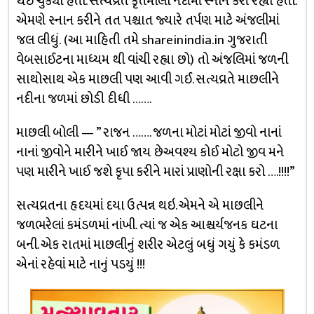
થઇ ચુક્યો હતો. સત્યવ્રત કૃતમાલા નદીમાં સ્નાન કરી રહ્યો હતો.
એમણે સ્નાન કરીને તત પશ્ચાત જ્યારે તર્પણ માટે અંજલીમાં
જલ લીધું. (આ માહિતી તમે shareinindia.in ગુજરાતી
વેબસાઈટના માધ્યમ થી વાંચી રહ્યા છો) તો અંજલિમાં જળની
સાથોસાથ એક માછલી પણ આવી ગઈ. સત્યવ્રતે માછલીને
નદીના જળમાં છોડી દીધી …….
માછલી બોલી — ” રાજન ……. જળના મોટાં મોટાં જીવો નાનાં
નાનાં જીવોને મારીને ખાઈ જાય છેઅવશ્ય કોઈ મોટો જીવ મને
પણ મારીને ખાઈ જશે કૃપા કરીને મારાં પ્રાણોની રક્ષા કરો ….!!!!”
સત્યવ્રતના હૃદયમાં દયા ઉત્પન્ન થઇ. એમને એ માછલીને
જળભરેલાં કમંડળમાં નાંખી. ત્યાં જ એક આશ્ચર્યજનક ઘટના
બની. એક રાતમાં માછલીનું શરીર એટલું બધું ગયું કે કમંડળ
એનાં રહેવાં માટે નાનું પડયું !!!