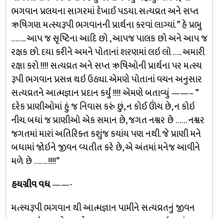
ભગવાન પ્રલયના સાગરમાં દેખાઈ પડયા. સત્યવ્રત અને સપ્ત
ઋષિગણ મત્સ્યરૂપી ભગવાનની પ્રાર્થના કરવાં લાગ્યાં. ” હે પ્રભુ
…….. આપ જ સૃષ્ટિના આદિ છો , આપજ પાલક છો અને આપ જ
રક્ષક છો. દયા કરીને અમને પોતાનાં શરણમાં લઇ લો ….. અમારી
રક્ષા કરો !!!! સત્યવ્રત અને સપ્ત ઋષિઓની પ્રાર્થના પર મત્સ્ય
રૂપી ભગવાન પ્રસન્ન થઇ ઉઠ્યા. એમણે પોતાનાં વચન અનુસાર
સત્યવ્રતને આત્મજ્ઞાન પ્રદાન કર્યું !!!! એમણે બતાવ્યું ——– ”
દરેક પ્રાણીઓમાં હું જ નિવાસ કરું છું, ન કોઈ ઊંચ છે, ન કોઇ
નીચ. બધાં જ પ્રાણીઓ એક સમાન છે, જગત નશ્વર છે …… નશ્વર
જગતમાં મારાં અતિરિક્ત કશુંજ કયાંય પણ નથી. જે પ્રાણી મને
બધામાં જોઇને જીવન વ્યતીત કરે છે, એ અંતમાં મનેજ આવીને
મળે છે ……. !!!!”
હયગ્રીવ વધ
——-
મત્સ્યરૂપી ભગવાન થી આત્મજ્ઞાન પામીને સત્યવ્રતનું જીવન