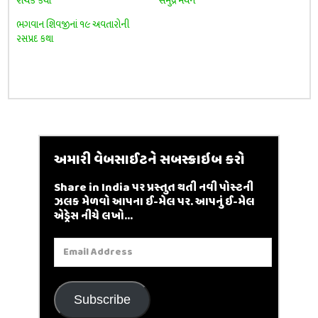
રોચક કથા
સમુદ્ર મંથન
ભગવાન શિવજીનાં ૧૯ અવતારોની
રસપ્રદ કથા
અમારી વેબસાઈટને સબસ્ક્રાઇબ કરો
Share in India પર પ્રસ્તુત થતી નવી પોસ્ટની
ઝલક મેળવો આપના ઈ-મેલ પર. આપનું ઈ-મેલ
એડ્રેસ નીચે લખો...
Email
Address
Subscribe