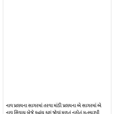
નાવ પ્રલયના સાગરમાં તરવા માંડી પ્રલયના એ સાગરમાં એ
નાવ સિવાય બેજે ક્યાંય કશું જોવાં મળતું નહોતું. મત્સ્યરૂપી