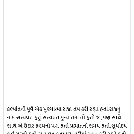
કલ્પાંતની પૂર્વે એક પુણ્યાત્મા રાજા તપ કરી રહ્યા હતાં. રાજનું
નામ સત્યવ્રત હતું. સત્યવ્રત પુન્યાતમાં તો હતો જ , પણ સાથે
સાથે એ ઉદાર હૃદયનો પણ હતો. પ્રભાતનો સમય હતો, સૂર્યોદય