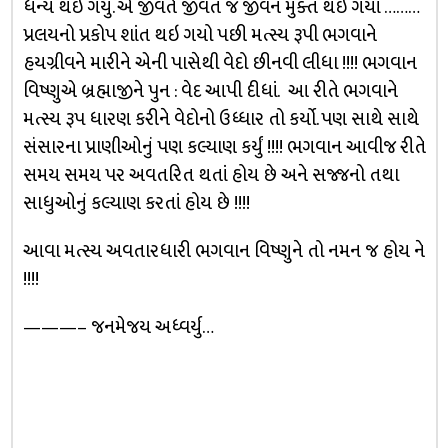
ધન્ય થઇ ગયુ. એ જીવતે જીવત જ જીવન મુક્ત થઇ ગયાં ………
પ્રલયનો પ્રકોપ શાંત થઇ ગયો પછી મત્સ્ય રૂપી ભગવાને
હયગ્રીવને મારીને એની પાસેથી વેદો છીનવી લીધા !!!! ભગવાન
વિષ્ણુએ બ્રહ્માજીને પુન : વેદ આપી દીધાં. આ રીતે ભગવાને
મત્સ્ય રૂપ ધારણ કરીને વેદોનો ઉધ્ધાર તો કર્યો. પણ સાથે સાથે
સંસારના પ્રાણીઓનું પણ કલ્યાણ કર્યું !!!! ભગવાન આવીજ રીતે
સમય સમય પર અવતરિત થતાં હોય છે અને સજ્જનો તથા
સાધુઓનું કલ્યાણ કરતાં હોય છે !!!!
આવા મત્સ્ય અવતારધારી ભગવાન વિષ્ણુને તો નમન જ હોય ને
!!!!
———– જનમેજય અધ્વર્યુ…