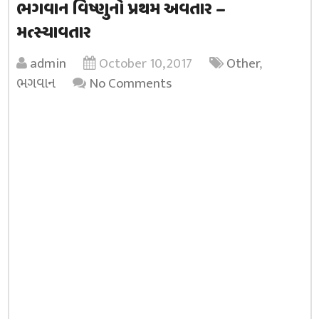
ભગવાન વિષ્ણુનો પ્રથમ અવતાર –
મત્સ્યાવતાર
admin
October 10, 2017
Other
,
ભગવાન
No Comments