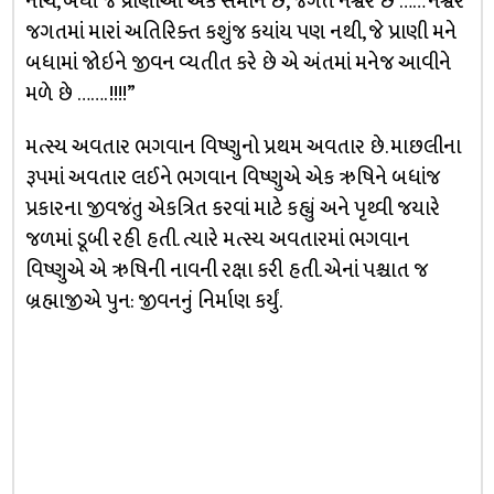
નીચ, બધાં જ પ્રાણીઓ એક સમાન છે, જગત નશ્વર છે …… નશ્વર
જગતમાં મારાં અતિરિક્ત કશુંજ કયાંય પણ નથી, જે પ્રાણી મને
બધામાં જોઇને જીવન વ્યતીત કરે છે એ અંતમાં મનેજ આવીને
મળે છે ……. !!!!”
મત્સ્ય અવતાર ભગવાન વિષ્ણુનો પ્રથમ અવતાર છે. માછલીના
રૂપમાં અવતાર લઈને ભગવાન વિષ્ણુએ એક ઋષિને બધાંજ
પ્રકારના જીવજંતુ એકત્રિત કરવાં માટે કહ્યું અને પૃથ્વી જયારે
જળમાં ડૂબી રહી હતી. ત્યારે મત્સ્ય અવતારમાં ભગવાન
વિષ્ણુએ એ ઋષિની નાવની રક્ષા કરી હતી. એનાં પશ્ચાત જ
બ્રહ્માજીએ પુન: જીવનનું નિર્માણ કર્યું.