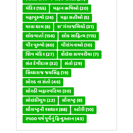
મંદિર
(155)
મહાન ઋષિઓ
(20)
મહાપુરુષો
(26)
મહા સતીઓ
(5)
યાત્રા ધામ
(6)
રા' ગંગાજળિયો
(31)
લોકવાર્તા
(156)
લોક સાહિત્ય
(115)
વીર પુરુષો
(60)
વીરાંગનાઓ
(10)
શિવ મંદિર
(27)
શૈલેશ સગપરીયા
(7)
સંત દેવીદાસ
(32)
સંતો
(29)
સિધ્ધરાજ જયસિંહ
(19)
સોરઠ ના સંતો
(46)
સોરઠી બહારવટિયા
(30)
સોલંકીયુગ
(22)
સૌરાષ્ટ્ર
(8)
સૌરાષ્ટ્રની રસધાર
(88)
સ્ટોરી
(10)
૨૫૦૦ વર્ષ પૂર્વેનું હિન્દુસ્તાન
(43)