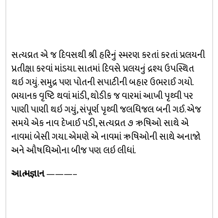
સત્યવ્રત એ જ દિવસથી શ્રી હરિનું સ્મરણ કરતાં કરતાં પ્રલયની
પ્રતીક્ષા કરવાં માંડયા. સાતમાં દિવસે પ્રલયનું દ્રશ્ય ઉપસ્થિત
થઇ ગયું. સમુદ્ર પણ પોતની સપાટીની બહાર ઉભરાઈ ગયો.
ભયાનક વૃષ્ટિ થવાં માંડી, થોડીક જ વારમાં આખી પૃથ્વી પર
પાણી પાણી થઇ ગયું, સંપૂર્ણ પૃથ્વી જલધિજલ બની ગઈ. એજ
સમયે એક નાવ દેખાઈ પડી, સત્યવ્રત ૭ ઋષિઓ સાથે એ
નાવમાં બેસી ગયા. એમણે એ નાવમાં ઋષિઓની સાથે અનાજો
અને ઔષધિઓના બીજ પણ લઇ લીધાં.
આત્મજ્ઞાન
———–