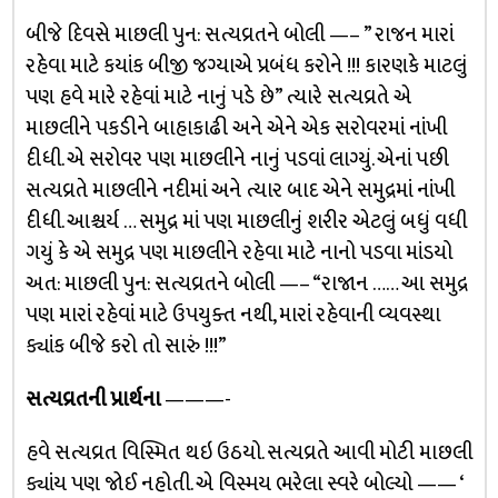
બીજે દિવસે માછલી પુન: સત્યવ્રતને બોલી —– ” રાજન મારાં
રહેવા માટે કયાંક બીજી જગ્યાએ પ્રબંધ કરોને !!! કારણકે માટલું
પણ હવે મારે રહેવાં માટે નાનું પડે છે” ત્યારે સત્યવ્રતે એ
માછલીને પકડીને બાહાકાઢી અને એને એક સરોવરમાં નાંખી
દીધી. એ સરોવર પણ માછલીને નાનું પડવાં લાગ્યું. એનાં પછી
સત્યવ્રતે માછલીને નદીમાં અને ત્યાર બાદ એને સમુદ્રમાં નાંખી
દીધી. આશ્ચર્ય … સમુદ્ર માં પણ માછલીનું શરીર એટલું બધું વધી
ગયું કે એ સમુદ્ર પણ માછલીને રહેવા માટે નાનો પડવા માંડયો
અત: માછલી પુન: સત્યવ્રતને બોલી —– “રાજાન …… આ સમુદ્ર
પણ મારાં રહેવાં માટે ઉપયુક્ત નથી, મારાં રહેવાની વ્યવસ્થા
ક્યાંક બીજે કરો તો સારું !!!”
સત્યવ્રતની પ્રાર્થના
———-
હવે સત્યવ્રત વિસ્મિત થઇ ઉઠયો. સત્યવ્રતે આવી મોટી માછલી
ક્યાંય પણ જોઈ નહોતી. એ વિસ્મય ભરેલા સ્વરે બોલ્યો —— ‘