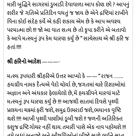
મારી બુદ્ધિને સાગરમાં ડુબાડી દેવાવાળા આપ કોણ છો ? આપનું
શરીર જે ગતિએ પ્રતિદિન વધતું જ જાય છે એને દ્રષ્ટિમાં રાખીને
વિના કોઈ સંદેહ કર્યે એ કહી શકાય એમ છે કે આપ અવશ્ય
પરમાત્મા છો !!! જો આ વાત સત્ય છે તો કૃપા કરીને એ બતાવો
કે આપે મત્સ્યનું રૂપ કેમ ધારણ કર્યું છે ” સાચેસાચ એ શ્રી હરિ જ
હતાં !!!!
શ્રી હરિનો આદેશ
———-
મત્સ્ય રૂપધારી શ્રીહરિએ ઉત્તર આપ્યો કે —— ” રાજન ……..
હયગ્રીવ નામક દૈત્યએ વેદો ચોર્યા છે, જગતમાં ચારે દિશાઓમાં
અજ્ઞાન અને અંધકાર ફેલાયેલો છે, મેં હયગ્રીવને મારવાં માટે
મત્સ્યનું રૂપ ધારણ કર્યું છે !!! આજથી સાતમાં દિવસે પૃથ્વી
પ્રલયના ચક્રમાં ફરી જશે, સમુદ્ર ઉભરાઈ જશે, ભયાનક વૃષ્ટિ
થશે !!!! આખી પૃથ્વી પાણીમાં ડૂબી જશે !! જળની અતિરિક્ત
કશુજ દ્રષ્ટિગોચર નહીં થાય. તમારી પાસે એક નાવ પહોંચશે !!!
તમે બધાં અનાજો અને ઔષધિઓનાં બીજો સાથે લઈને સપ્ત