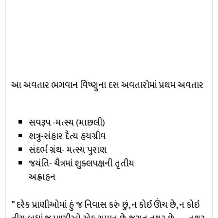
આ અવતાર ભગવાન વિષ્ણુના દસ અવતારોમાં પ્રથમ અવતાર
સવરૂપ -મત્સ્ય (માછલી)
શત્રુ-સંહાર દૈત્ય હયગ્રીવ
સંદર્ભ ગ્રંથ- મત્સ્ય પુરાણ
જયંતિ- ચૈત્રમાં શુક્લપક્ષની તૃતીય
અહ્વાહન
” દરેક પ્રાણીઓમાં હું જ નિવાસ કરું છું, ન કોઈ ઊંચ છે, ન કોઇ