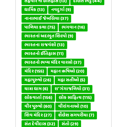
તહેવાર નો ઇતિહાસ
(13)
દોલત ભટ્ટ
(44)
ધાર્મિક
(13)
નવદુર્ગા
(9)
નાનાભાઈ જેબલિયા
(37)
પાળિયા કથા
(75)
ભગવાન
(16)
ભારતનાં અદભૂત શિલ્પો
(9)
ભારતના રાજવંશો
(13)
ભારતનો ઈતિહાસ
(11)
ભારતનો ભવ્ય મંદિર વારસો
(37)
મંદિર
(155)
મહાન ઋષિઓ
(20)
મહાપુરુષો
(26)
મહા સતીઓ
(5)
યાત્રા ધામ
(6)
રા' ગંગાજળિયો
(31)
લોકવાર્તા
(156)
લોક સાહિત્ય
(115)
વીર પુરુષો
(60)
વીરાંગનાઓ
(10)
શિવ મંદિર
(27)
શૈલેશ સગપરીયા
(7)
સંત દેવીદાસ
(32)
સંતો
(29)