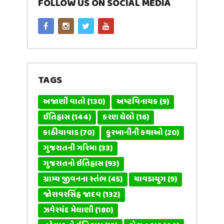
FOLLOW US ON SOCIAL MEDIA
TAGS
અજાણી વાતો
(130)
અષ્ટવિનાયક
(9)
ઈતિહાસ
(144)
કરણ ઘેલો
(16)
કાઠીયાવાડ
(70)
કુરબાનીની કથાઓ
(20)
ગુજરાતની ગરિમા
(33)
ગુજરાતનો ઇતિહાસ
(93)
ગ્રામ્ય જીવનના સ્તંભ
(45)
ચાવડાયુગ
(9)
જોરાવરસિંહ જાદવ
(132)
ઝવેરચંદ મેઘાણી
(180)