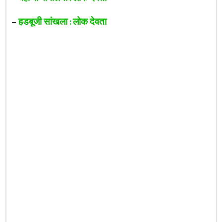
–
हडबूजी सांखला : लोक देवता