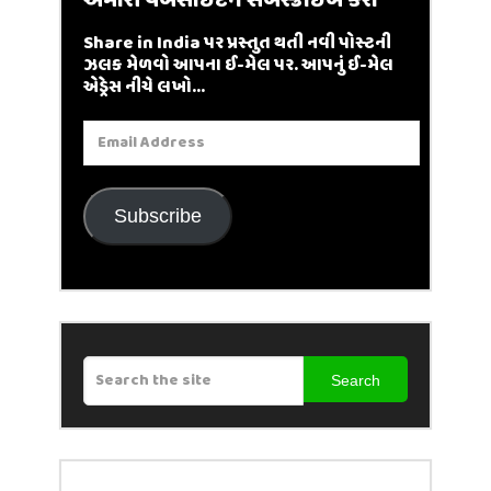
અમારી વેબસાઈટને સબસ્ક્રાઇબ કરો
Share in India પર પ્રસ્તુત થતી નવી પોસ્ટની
ઝલક મેળવો આપના ઈ-મેલ પર. આપનું ઈ-મેલ
એડ્રેસ નીચે લખો...
Email
Address
Subscribe
Search